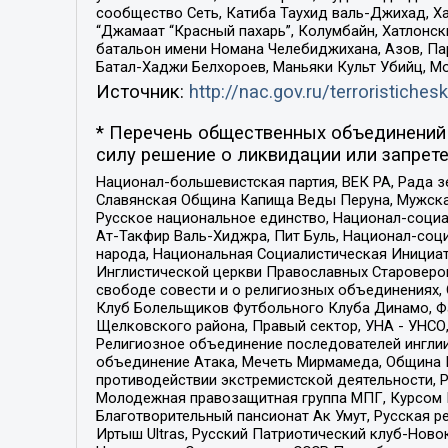
сообщество Сеть, Катиба Таухид валь-Джихад, Хай
“Джамаат “Красный пахарь”, Колумбайн, Хатлонск
батальон имени Номана Челебиджихана, Азов, Па
Батал-Хаджи Белхороев, Маньяки Культ Убийц, М
Источник:
http://nac.gov.ru/terroristichesk
* Перечень общественных объединений 
силу решение о ликвидации или запрете
Национал-большевистская партия, ВЕК РА, Рада 
Славянская Община Капища Веды Перуна, Мужская
Русское национальное единство, Национал-социа
Ат-Такфир Валь-Хиджра, Пит Буль, Национал-соц
народа, Национальная Социалистическая Инициат
Инглистической церкви Православных Староверов
свободе совести и о религиозных объединениях,
Клуб Болельщиков Футбольного Клуба Динамо, Фа
Щелковского района, Правый сектор, УНА - УНСО, У
Религиозное объединение последователей инглии
объединение Атака, Мечеть Мирмамеда, Община К
противодействии экстремистской деятельности, 
Молодежная правозащитная группа МПГ, Курсом П
Благотворительный пансионат Ак Умут, Русская ре
Иртыш Ultras, Русский Патриотический клуб-Нов