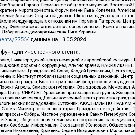
 Свободная Европа, Германское общество изучения Восточной 
и и миротворчества, Форум имени Льва Копелева, American Counci
ое движение Антальи, Открытый диалог, Школа международных отн
Школа международных отношений им Нормана Патерсона, Центр
ду, Феминистское антивоенное сопротивление, Комитет независ
а, Либерально-демократическая Лига Украины
uments/7756/
данные на
13.05.2024
функции иностранного агента:
раво, Нижегородский центр немецкой и европейской культуры,
тики, Фонд борьбы с коррупцией, Альянс врачей, НАСИЛИЮ.НЕТ,
я инициатива, Гражданский Союз, Хасдей Ерушалаим, Центр по
юченных, Институт глобализации и социальных движений, Цент
ты прав граждан, Благотворительный фонд помощи осужденным
а, Проект Апрель, Самарская губерния, Эра здоровья, Мемориал
ера, Центр СИБАЛЬТ, Уральская правозащитная группа, Женщины
по правам человека, Дальневосточный центр развития гражданс
ологических исследований, Сутяжник, АКАДЕМИЯ ПО ПРАВАМ Ч
е Совета Министров северных стран, Гражданское содействие,
я прессы - Сибирь, Частное учреждение в Санкт-Петербурге С
 и Закон, Общественная комиссия по сохранению наследия ак
звития Свободы Информации, Экозащита!-Женсовет, Общественн
Регина Николаевна, Кривенко Сергей Владимирович, Милославс