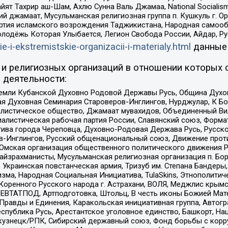
ят Тахрир аш-Шам, Ахлю Сунна Валь Джамаа, National Socialism
ий джамаат, Мусульманская религиозная группа п. Кушкуль г. 
ртия исламского возрождения Таджикистана, Народная самооб
олодёжь Которая Улыбается, Легион Свобода России, Айдар, Р
ie-i-ekstremistskie-organizacii-i-materialy.html
данные
и религиозных организаций в отношении которых 
 деятельности:
земли Кубанской Духовно Родовой Державы Русь, Община Духо
 Духовная Семинария Староверов-Инглингов, Нурджулар, К Бо
листическое общество, Джамаат мувахидов, Объединенный Вил
иалистическая рабочая партия России, Славянский союз, Форма
ива города Череповца, Духовно-Родовая Держава Русь, Русск
-Инглингов, Русский общенациональный союз, Движение против
 Омская организация общественного политического движения Р
йзрахманисты, Мусульманская религиозная организация п. Бо
краинская повстанческая армия, Тризуб им. Степана Бандеры, Бр
зма, Народная Социальная Инициатива, TulaSkins, Этнополитич
оренного Русского народа г. Астрахани, ВОЛЯ, Меджлис крымс
РЕВТАТПОД, Артподготовка, Штольц, В честь иконы Божией Мате
равды и Единения, Каракольская инициативная группа, Автогра
спублика Русь, Арестантское уголовное единство, Башкорт, Наци
окузнецк/РПК, Сибирский державный союз, Фонд борьбы с кор