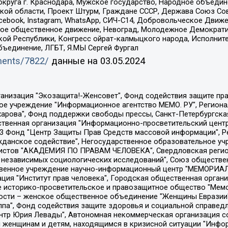
округа г. Краснодара, Мужское государство, Народное объедин
ой области, Проект Штурм, Граждане СССР, Держава Союз Сов
Facebook, Instagram, WhatsApp, СИЧ-С14, Добровольческое Движ
ское общественное движение, Невоград, Молодежное Демократ
ой Республики, Конгресс ойрат-калмыцкого народа, Исполнит
бъединение, ЛГБТ, Я.МЫ Сергей Фургал
uments/7822/
данные на
03.05.2024
Общество с ограниченной ответственностью "Радио Свободная Европа/Радио Свобода", Чешское информационное агентство "MEDIUM-ORIENT", Красноярская региональная общественная организация "Мы против СПИДа", Камалягин Денис Николаевич, Маркелов Сергей Евгеньевич, Пономарев Лев Александрович, Савицкая Людмила Алексеевна, Автономная некоммерческая организация "Центр по работе с проблемой насилия "НАСИЛИЮ.НЕТ", Межрегиональный профессиональный союз работников здравоохранения "Альянс врачей", Юридическое лицо, зарегистрированное в Латвийской Республике, SIA "Medusa Project" (регистрационный номер 40103797863, дата регистрации 10.06.2014), Некоммерческая организация "Фонд по борьбе с коррупцией", Автономная некоммерческая организация "Институт права и публичной политики", Баданин Роман Сергеевич, Гликин Максим Александрович, Железнова Мария Михайловна, Лукьянова Юлия Сергеевна, Маетная Елизавета Витальевна, Маняхин Петр Борисович, Чуракова Ольга Владимировна, Ярош Юлия Петровна, Юридическое лицо "The Insider SIA", зарегистрированное в Риге, Латвийская Республика (дата регистрации 26.06.2015), являющееся администратором доменного имени интернет-издания "The Insider SIA", https://theins.ru, Постернак Алексей Евгеньевич, Рубин Михаил Аркадьевич, Анин Роман Александрович, Юридическое лицо Istories fonds, зарегистрированное в Латвийской Республике (регистрационный номер 50008295751, дата регистрации 24.02.2020), Великовский Дмитрий Александрович, Долинина Ирина Николаевна, Мароховская Алеся Алексеевна, Шлейнов Роман Юрьевич, Шмагун Олеся Валентиновна, Общество с ограниченной ответственностью "Альтаир 2021", Общество с ограниченной ответственностью "Вега 2021", Общество с ограниченной ответственностью "Главный редактор 2021", Общество с ограниченной ответственностью "Ромашки монолит", Важенков Артем Валерьевич, Ивановская областная общественная организация "Центр гендерных исследований", Гурман Юрий Альбертович, Медиапроект "ОВД-Инфо", Егоров Владимир Владимирович, Жилинский Владимир Александрович, Общество с ограниченной ответственностью "ЗП", Иванова София Юрьевна, Карезина Инна Павловна, Кильтау Екатерина Викторовна, Петров Алексей Викторович, Пискунов Сергей Евгеньевич, Смирнов Сергей Сергеевич, Тихонов Михаил Сергеевич, Общество с ограниченной ответственностью "ЖУРНАЛИСТ-ИНОСТРАННЫЙ АГЕНТ", Арапова Галина Юрьевна, Вольтская Татьяна Анатольевна, Американская компания "Mason G.E.S. Anonymous Foundation" (США), являющаяся владельцем интернет-издания https://mnews.world/, Компания "Stichting Bellingcat", зарегистрированная в Нидерландах (дата регистрации 11.07.2018), Захаров Андрей Вячеславович, Клепиковская Екатерина Дмитриевна, Общество с ограниченной ответственностью "МЕМО", Перл Роман Александрович, Симонов Евгений Алексеевич, Соловьева Елена Анатольевна, Сотников Даниил Владимирович, Сурначева Елизавета Дмитриевна, Автономная некоммерческая организация по защите прав человека и информированию населения "Якутия – Наше Мнение", Общество с ограниченной ответственностью "Москоу диджитал медиа", с 26.01.2023 Общество с ограниченной ответственностью "Чайка Белые сады", Ветошкина Валерия Валерьевна, Заговора Максим Александрович, Межрегиональное общественное движение "Российская ЛГБТ - сеть", Оленичев Максим Владимирович, Павлов Иван Юрьевич, Скворцова Елена Сергеевна, Общество с ограниченной ответственностью "Как бы инагент", Кочетков Игорь Викторович, Общество с ограниченной ответственностью "Честные выборы", Еланчик Олег Александрович, Общество с ограниченной ответственностью "Нобелевский призыв", Гималова Регина Эмилевна, Григорьев Андрей Валерьевич, Григорьева Алина Александровна, Ассоциация по содействию защите прав призывников, альтернативнослужащих и военнослужащих "Правозащитная группа "Гражданин.Армия.Право", Хисамова Регина Фаритовна, Автономная некоммерческая организация по реализа