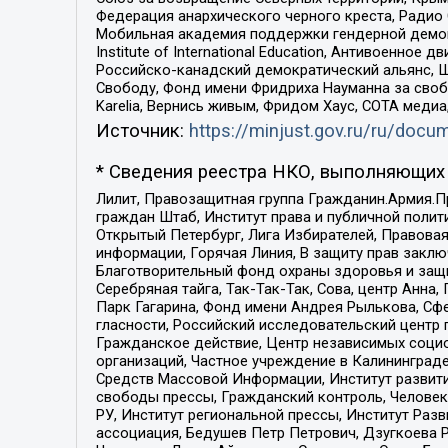
Федерация анархического черного креста, Радио
Мобильная академия поддержки гендерной демократи
Institute of International Education, Антивоенн
Российско-канадский демократический альянс, 
Свободу, Фонд имени Фридриха Науманна за свобо
Karelia, Вернись живым, Фридом Хаус, СОТА меди
Источник:
https://minjust.gov.ru/ru/doc
* Сведения реестра НКО, выполняющих 
Лилит, Правозащитная группа Гражданин.Армия.П
граждан Штаб, Институт права и публичной поли
Открытый Петербург, Лига Избирателей, Правова
информации, Горячая Линия, В защиту прав закл
Благотворительный фонд охраны здоровья и защи
Серебряная тайга, Так-Так-Так, Сова, центр Анн
Парк Гагарина, Фонд имени Андрея Рылькова, Сф
гласности, Российский исследовательский центр 
Гражданское действие, Центр независимых соци
организаций, Частное учреждение в Калининград
Средств Массовой Информации, Институт развити
свободы прессы, Гражданский контроль, Человек
РУ, Институт региональной прессы, Институт Ра
ассоциация, Бедушев Петр Петрович, Дзугкоева 