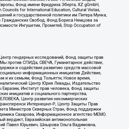
Европы, Фонд имени Фридриха Эберта, XZ gGmbH,
ls for International Education, Cultural Vistas,
ошений и государственной политики им Питера Мунка,
 Гражданских Свобод, Фонд Бориса Немцова за
имости Ингушетии, Прометей, Stop Occupation of
 Центр гендерных исследований, Фонд защиты прав
 Мы против СПИДа, СВЕЧА, Гуманитарное действие,
ддержки и содействия развитию средств массовой
р социально-информационных инициатив Действие,
 и их семьям, Фонд Тольятти, Новое время,
, Аналитический Центр Юрия Левады, Издательство
 Евразии, Институт прав человека, Фонд защиты
ких инициатив и социального партнерства,
ЕЛОВЕКА, Центр развития некоммерческих
 Трансперенси Интернешнл-Р, Центр Защиты Прав
овета Министров Северных Стран, Фонд поддержки
адемика Сахарова, Информационное агентство МЕМО.
ый вердикт, Евразийская антимонопольная
кий Павел Юрьевич, Шнырова Ольга Вадимовна,