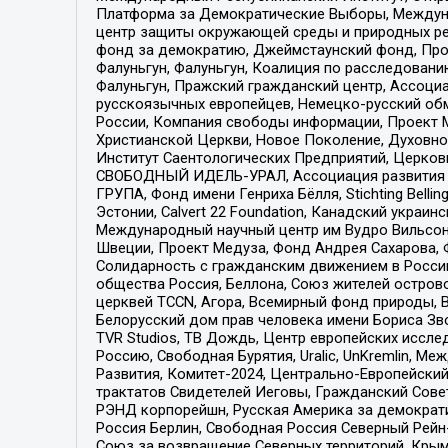
Платформа за Демократические Выборы, Междуна
центр защиты окружающей среды и природных ресу
фонд за демократию, Джеймстаунский фонд, Прож
Фалуньгун, Фалуньгун, Коалиция по расследован
Фалуньгун, Пражский гражданский центр, Ассоци
русскоязычных европейцев, Немецко-русский об
России, Компания свободы информации, Проект М
Христианской Церкви, Новое Поколение, Духовн
Институт Саентологических Предприятий, Церков
СВОБОДНЫЙ ИДЕЛЬ-УРАЛ, Ассоциация развития ж
ГРУПА, Фонд имени Генриха Бёлля, Stichting Bellin
Эстонии, Calvert 22 Foundation, Канадский укра
Международный научный центр им Вудро Вильсона
Швеции, Проект Медуза, Фонд Андрея Сахарова, Ф
Солидарность с гражданским движением в России 
общества Россия, Беллона, Союз жителей острово
церквей TCCN, Агора, Всемирный фонд природы, B
Белорусский дом прав человека имени Бориса Зво
TVR Studios, ТВ Дождь, Центр европейских иссл
Россию, Свободная Бурятия, Uralic, UnKremlin, 
Развития, Комитет-2024, Центрально-Европейски
трактатов Свидетелей Иеговы, Гражданский Совет
РЭНД корпорейшн, Русская Америка за демократи
Россия Берлин, Свободная Россия Северный Рейн-В
Союз за возвращение Северных территорий, Крымско