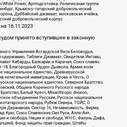
/White Power, Артподготовка, Религиозная группа
Оренбург, Крымско-татарский добровольческий
орона, Дуббайский джамаат, московская ячейка,
усский добровольческий корпус
 на
16.11.2023
судом принято вступившее в законную
вного Управления Асгардской Веси Беловодья,
годержавию, Таблиги Джамаат, Свидетели Иеговы,
айат Кабарды, Балкарии и Карачая, Союз славян,
т-18, Благородный Орден Дьявола, Армия воли
ое национальное единство, Древнерусской
 нелегальной иммиграции, Кровь и Честь, О
усское национальное единство, Северное Братство,
ровский, Община Коренного Русского народа
атство, Белый Крест, Misanthropic division,
еское объединение Русские, Русское национальное
котатарского народа, Рубеж Севера, ТОЙС, О
ри Державная, Сектор 16, Независимость, Фирма,
д Крю, Союз Славянских Сил Руси, Алля-Аят,
я и свобода, Нация и свобода, W.H.С., Фалунь Дафа,
рупцией, Фонд защиты прав граждан, Штабы