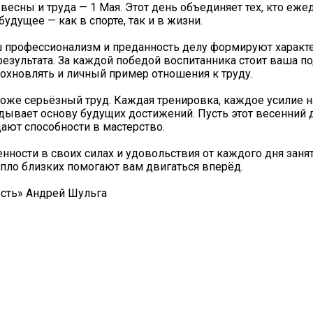
весны и труда — 1 Мая. Этот день объединяет тех, кто еж
удущее — как в спорте, так и в жизни.
аш профессионализм и преданность делу формируют харак
 результата. За каждой победой воспитанника стоит ваша п
охновлять и личный пример отношения к труду.
тоже серьёзный труд. Каждая тренировка, каждое усилие н
адывает основу будущих достижений. Пусть этот весенний 
ают способности в мастерство.
нности в своих силах и удовольствия от каждого дня занят
епло близких помогают вам двигаться вперёд.
сть» Андрей Шульга