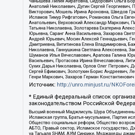
Чанышева Лилия Айратовна, Сидорович Ольга Бори
Анатолий Николаевич, Дугин Сергей Георгиевич, 
Викторович, Мошель Ирина Ароновна, Шведов Гри
Исламов Тимур Рифгатович, Романова Ольга Евге
Анатольевич, Верховский Александр Маркович, П
Татьяна Николаевна, Золотарева Екатерина Алек
Юрьевна, Саранг Анна Васильевна, Захарова Свет
Андрей Юрьевич, Мосин Алексей Геннадьевич, Ге
Дмитриевна, Вититинова Елена Владимировна, Ба
Николаевна, Ганнушкина Светлана Алексеевна, За
Шуманов Илья Вячеславович, Арапова Галина Юрь
Васильевич, Протасова Ирина Вячеславовна, Лит
Сухих Дарья Николаевна, Орлов Олег Петрович, 
Сергей Ефимович, Золотухин Борис Андреевич, Л
Генри Маркович, Захаров Герман Константинович
Источник:
http://unro.minjust.ru/NKOFore
* Единый федеральный список организа
законодательством Российской Федера
Высший военный Маджлисуль Шура Объединенных с
Исламская группа, Братья-мусульмане, Партия ис
Общество социальных реформ, Общество возрожд
АБТО, Правый сектор, Исламское государство, Д
уа Тагьаля SHAM, АУМ Синрике, Муджахеды джама