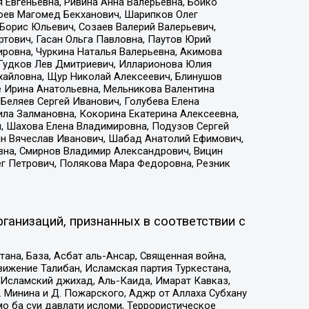
 Евгеньевна, Ривина Анна Валерьевна, Бойко
хоев Магомед Бекханович, Шарипков Олег
Борис Юльевич, Созаев Валерий Валерьевич,
тович, Гасан Ольга Павловна, Паутов Юрий
ровна, Чуркина Наталья Валерьевна, Акимова
 Гудков Лев Дмитриевич, Илларионова Юлия
ихайловна, Щур Николай Алексеевич, Блинушов
е Ирина Анатольевна, Мельникова Валентина
Беляев Сергей Иванович, Голубева Елена
ила Залмановна, Кокорина Екатерина Алексеевна,
, Шахова Елена Владимировна, Подузов Сергей
ин Вячеслав Иванович, Шабад Анатолий Ефимович,
вна, Смирнов Владимир Александрович, Вицин
ег Петрович, Полякова Мара Федоровна, Резник
ганизаций, признанных в соответствии с
на, База, Асбат аль-Ансар, Священная война,
ижение Талибан, Исламская партия Туркестана,
Исламский джихад, Аль-Каида, Имарат Кавказ,
 Минина и Д. Пожарского, Аджр от Аллаха Субхану
о ба суи давлати исломи, Террористическое