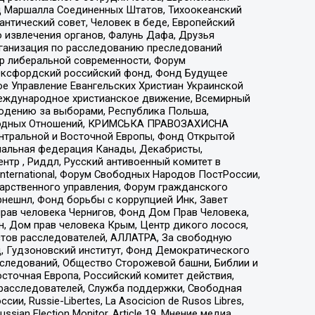
 Маршалла Соединенных Штатов, Тихоокеанский
нтический совет, Человек в беде, Европейский
 извлечения органов, Фалунь Дафа, Друзья
рганизация по расследованию преследований
тр либеральной современности, Форум
 Оксфордский российский фонд, Фонд Будущее
е Управление Евангельских Христиан Украинской
еждународное христианское движение, Всемирный
людению за выборами, Республика Польша,
народных Отношений, КРИМСЬКА ПРАВОЗАХИСНА
ы Центральной и Восточной Европы, Фонд Открытой
иональная федерация Канады, Декабристы,
тр , Риддл, Русский антивоенный комитет в
nternational, Форум Свободных Народов ПостРоссии,
дарственного управления, Форум гражданского
рнешнл, Фонд борьбы с коррупцией Инк, Завет
прав человека Чернигов, Фонд Дом Прав Человека,
н, Дом прав человека Крым, Центр дикого лосося,
стов расследователей, АЛЛАТРА, За свободную
д, Гудзоновский институт, Фонд Демократического
сследований, Общество Сторожевой башни, Библии и
сточная Европа, Российский комитет действия,
-расследователей, Служба поддержки, Свободная
 Russie-Libertes, La Asocicion de Rusos Libres,
an Election Monitor, Article 19, Мнение медиа,