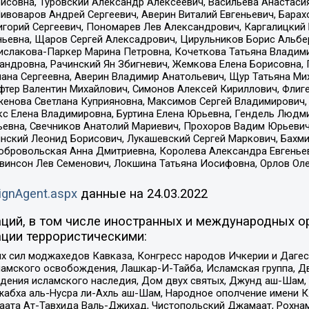
совна, Туровский Александр Алексеевич, Васильева Анастасия
Пивоваров Андрей Сергеевич, Аверин Виталий Евгеньевич, Бара
горий Сергеевич, Пономарев Лев Александрович, Каргалицкий 
ньевна, Щаров Сергей Алексадрович, Цирульников Борис Альбер
ислакова-Паркер Марина Петровна, Кочеткова Татьяна Владими
сандровна, Рачинский Ян Збигневич, Жемкова Елена Борисовна,
лана Сергеевна, Аверин Владимир Анатольевич, Щур Татьяна М
фтер Валентин Михайлович, Симонов Алексей Кириллович, Флиг
женова Светлана Куприяновна, Максимов Сергей Владимирович, 
кс Елена Владимировна, Буртина Елена Юрьевна, Гендель Людм
евна, Свечников Анатолий Мариевич, Прохоров Вадим Юрьевич
инский Леонид Борисович, Лукашевский Сергей Маркович, Бахм
Добровольская Анна Дмитриевна, Королева Александра Евгенье
евинсон Лев Семенович, Локшина Татьяна Иосифовна, Орлов Ол
ignAgent.aspx
данные на
24.03.2022
ций, в том числе иностранных и международных ор
ции террористическими:
ил моджахедов Кавказа, Конгресс народов Ичкерии и Дагеста
ламского освобождения, Лашкар-И-Тайба, Исламская группа, Дв
ения исламского наследия, Дом двух святых, Джунд аш-Шам, 
жабха аль-Нусра ли-Ахль аш-Шам, Народное ополчение имени К.
ата Ат-Тавхида Валь-Джихад, Чистопольский Джамаат, Рохнам