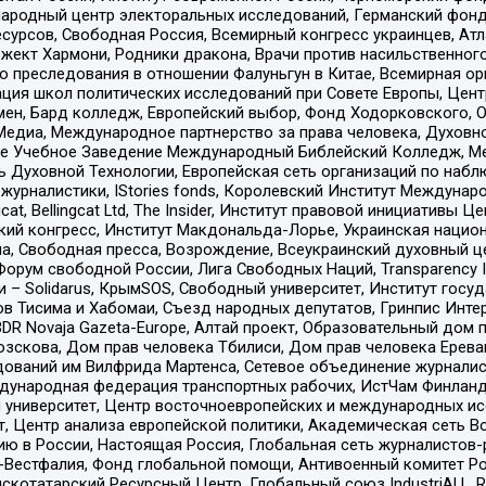
родный центр электоральных исследований, Германский фонд
рсов, Свободная Россия, Всемирный конгресс украинцев, Атла
ект Хармони, Родники дракона, Врачи против насильственного
ию преследования в отношении Фалуньгун в Китае, Всемирная о
ация школ политических исследований при Совете Европы, Цен
мен, Бард колледж, Европейский выбор, Фонд Ходорковского,
едиа, Международное партнерство за права человека, Духовно
ое Учебное Заведение Международный Библейский Колледж, М
ь Духовной Технологии, Европейская сеть организаций по наб
урналистики, IStories fonds, Королевский Институт Между
gcat, Bellingcat Ltd, The Insider, Институт правовой инициатив
инский конгресс, Институт Макдональда-Лорье, Украинская нац
, Свободная пресса, Возрождение, Всеукраинский духовный цен
орум свободной России, Лига Свободных Наций, Transparеncy I
– Solidarus, КрымSOS, Свободный университет, Институт госу
в Тисима и Хабомаи, Съезд народных депутатов, Гринпис Инте
DR Novaja Gazeta-Europe, Алтай проект, Образовательный дом 
зскова, Дом прав человека Тбилиси, Дом прав человека Ерева
едований им Вилфрида Мартенса, Сетевое объединение журнали
Международная федерация транспортных рабочих, ИстЧам Финлан
й университет, Центр восточноевропейских и международных и
, Центр анализа европейской политики, Академическая сеть Во
ю в России, Настоящая Россия, Глобальная сеть журналистов
естфалия, Фонд глобальной помощи, Антивоенный комитет России,
татарский Ресурсный Центр, Глобальный союз IndustriALL, Russi