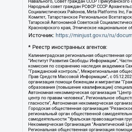
Навального, Совет граждан СССР Прикубанского 
Народный совет граждан РСФСР СССР Архангельск
Социалистических Районов, Meta Platforms Inc, 
Комитет, Татарстанское Региональное Всетатар
Татарской Автономной Советской Социалистическ
Красноярского края, Этническое национальное о
Источник:
https://minjust.gov.ru/ru/doc
* Реестр иностранных агентов:
Калининградская региональная общественная организация "Экозащита!-Женсовет", Фонд содействия защите прав и свобод граждан "Общественный вердикт", Фонд "Институт Развития Свободы Информации", Частное учреждение "Информационное агентство МЕМО. РУ", Региональная общественная организация "Общественная комиссия по сохранению наследия академика Сахарова", Фонд поддержки свободы прессы, Санкт-Петербургская общественная правозащитная организация "Гражданский контроль", Межрегиональная общественная организация "Информационно-просветительский центр "Мемориал", Региональный Фонд "Центр Защиты Прав Средств Массовой Информации", с 05.12.2023 Фонд "Центр Защиты Прав Средств массовой информации", Региональная общественная благотворительная организация помощи беженцам и мигрантам "Гражданское содействие", Негосударственное образовательное учреждение дополнительного профессионального образования (повышение квалификации) специалистов "АКАДЕМИЯ ПО ПРАВАМ ЧЕЛОВЕКА", Свердловская региональная общественная организация "Сутяжник", Автономная некоммерческая организация "Центр независимых социологических исследований", Союз общественных объединений "Российский исследовательский центр по правам человека", Региональное общественное учреждение научно-информационный центр "МЕМОРИАЛ", Некоммерческая организация "Фонд защиты гласности", Автономная некоммерческая организация "Институт прав человека", Городская общественная организация "Екатеринбургское общество "МЕМОРИАЛ", Городская общественная организация "Рязанское историко-просветительское и правозащитное общество "Мемориал" (Рязанский Мемориал), Челябинский региональный орган общественной самодеятельности – женское общественное объединение "Женщины Евразии", Челябинский региональный орган общественной самодеятельности "Уральская правозащитная группа", Фонд содействия защите здоровья и социальной справедливости имени Андрея Рылькова, Автономная Некоммерческая Организация "Аналитический Центр Юрия Левады", Автономная некоммерческая организация социальной поддержки населения "Проект Апрель", Региональная общественная организация помощи женщинам и детям, находящимся в кризисной ситуации "Информационно-методический центр "Анна", Фонд содействия развитию массовых коммуникаций и правовому просвещению "Так-так-Так", Фонд содействия устойчивому развитию "Серебряная тайга", Свердловский региональный общественный фонд социальных проектов "Новое время", "Idel.Реалии", Кавказ.Реалии, Крым.Реалии, Телеканал Настоящее Время, Татаро-башкирская служба Радио Свобода (Azatliq Radiosi), Радио Свободная Европа/Радио Свобода (PCE/PC), "Сибирь.Реалии", "Фактограф", Благотворительный фонд помощи осужденным и их семьям, Автономная некоммерческая организация "Институт глобализации и социальных движений", Фонд "В защиту прав заключенных", Частное учреждение "Центр поддержки и содействия развитию средств массовой информации", Пензенский региональный общественный благотворительный фонд "Гражданский союз", "Север.Реалии", Некоммерческая организация Фонд "Правовая инициатива", 