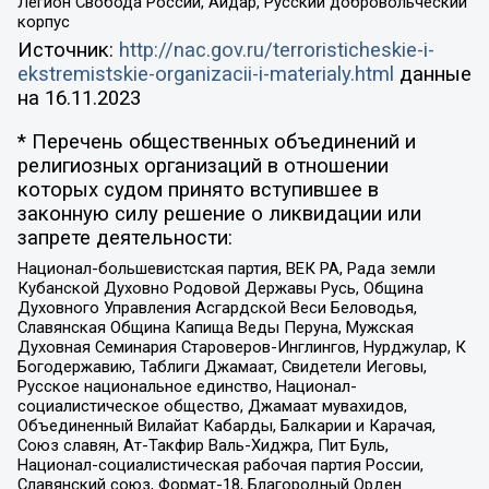
Легион Свобода России, Айдар, Русский добровольческий
корпус
Источник:
http://nac.gov.ru/terroristicheskie-i-
ekstremistskie-organizacii-i-materialy.html
данные
на
16.11.2023
* Перечень общественных объединений и
религиозных организаций в отношении
которых судом принято вступившее в
законную силу решение о ликвидации или
запрете деятельности:
Национал-большевистская партия, ВЕК РА, Рада земли
Кубанской Духовно Родовой Державы Русь, Община
Духовного Управления Асгардской Веси Беловодья,
Славянская Община Капища Веды Перуна, Мужская
Духовная Семинария Староверов-Инглингов, Нурджулар, К
Богодержавию, Таблиги Джамаат, Свидетели Иеговы,
Русское национальное единство, Национал-
социалистическое общество, Джамаат мувахидов,
Объединенный Вилайат Кабарды, Балкарии и Карачая,
Союз славян, Ат-Такфир Валь-Хиджра, Пит Буль,
Национал-социалистическая рабочая партия России,
Славянский союз, Формат-18, Благородный Орден