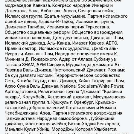
Высший военный Маджлисуль Шура Объединенных сил
моджахедов Кавказа, Конгресс народов Ичкерии и
Дагестана, База, Асбат аль-Ансар, Священная война,
Исламская группа, Братья-мусульмане, Партия исламского
освобождения, Лашкар-И-Тайба, Исламская группа,
Движение Талибан, Исламская партия Туркестана,
Общество социальных реформ, Общество возрождения
исламского наследия, Дом двух святых, Джунд аш-Шам,
Исламский джихад, Аль-Каида, Имарат Кавказ, АБТО,
Правый сектор, Исламское государство, Джабха аль-
Нусра ли-Ахль аш-Шам, Народное ополчение имени К.
Минина и Д. Пожарского, Аджр от Аллаха Субхану уа
Тагьаля SHAM, АУМ Синрике, Муджахеды джамаата Ат-
Тавхида Валь-Джихад, Чистопольский Джамаат, Рохнамо
ба суи давлати исломи, Террористическое сообщество
Сеть, Катиба Таухид валь-Джихад, Хайят Тахрир аш-Шам,
Ахлю Сунна Валь Джамаа, National Socialism/White Power,
Артподготовка, Религиозная группа “Джамаат “Красный
пахарь”, Колумбайн, Хатлонский джамаат, Мусульманская
религиозная группа п. Кушкуль г. Оренбург, Крымско-
татарский добровольческий батальон имени Номана
Челебиджихана, Азов, Партия исламского возрождения
Таджикистана, Народная самооборона, Дуббайский
джамаат, московская ячейка, Батал-Хаджи Белхороев,
Маньяки Культ Убийц, Молодёжь Которая Улыбается,