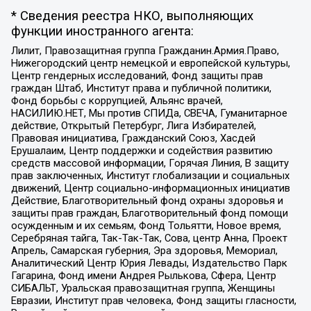
* Сведения реестра НКО, выполняющих
функции иностранного агента:
Лилит, Правозащитная группа Гражданин.Армия.Право,
Нижегородский центр немецкой и европейской культуры,
Центр гендерных исследований, Фонд защиты прав
граждан Штаб, Институт права и публичной политики,
Фонд борьбы с коррупцией, Альянс врачей,
НАСИЛИЮ.НЕТ, Мы против СПИДа, СВЕЧА, Гуманитарное
действие, Открытый Петербург, Лига Избирателей,
Правовая инициатива, Гражданский Союз, Хасдей
Ерушалаим, Центр поддержки и содействия развитию
средств массовой информации, Горячая Линия, В защиту
прав заключенных, Институт глобализации и социальных
движений, Центр социально-информационных инициатив
Действие, Благотворительный фонд охраны здоровья и
защиты прав граждан, Благотворительный фонд помощи
осужденным и их семьям, Фонд Тольятти, Новое время,
Серебряная тайга, Так-Так-Так, Сова, центр Анна, Проект
Апрель, Самарская губерния, Эра здоровья, Мемориал,
Аналитический Центр Юрия Левады, Издательство Парк
Гагарина, Фонд имени Андрея Рылькова, Сфера, Центр
СИБАЛЬТ, Уральская правозащитная группа, Женщины
Евразии, Институт прав человека, Фонд защиты гласности,