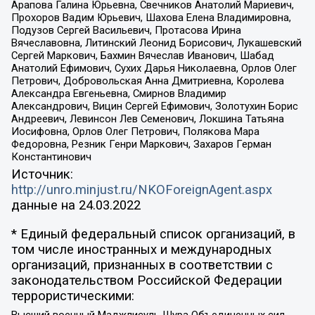
Арапова Галина Юрьевна, Свечников Анатолий Мариевич,
Прохоров Вадим Юрьевич, Шахова Елена Владимировна,
Подузов Сергей Васильевич, Протасова Ирина
Вячеславовна, Литинский Леонид Борисович, Лукашевский
Сергей Маркович, Бахмин Вячеслав Иванович, Шабад
Анатолий Ефимович, Сухих Дарья Николаевна, Орлов Олег
Петрович, Добровольская Анна Дмитриевна, Королева
Александра Евгеньевна, Смирнов Владимир
Александрович, Вицин Сергей Ефимович, Золотухин Борис
Андреевич, Левинсон Лев Семенович, Локшина Татьяна
Иосифовна, Орлов Олег Петрович, Полякова Мара
Федоровна, Резник Генри Маркович, Захаров Герман
Константинович
Источник:
http://unro.minjust.ru/NKOForeignAgent.aspx
данные на
24.03.2022
* Единый федеральный список организаций, в
том числе иностранных и международных
организаций, признанных в соответствии с
законодательством Российской Федерации
террористическими: