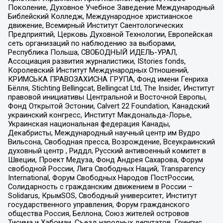
Поколение, Духовное Учебное Заведение Международный
Библейский Колледж, Международное христианское
движение, Всемирный Институт Саентологических
Предприятий, Церковь Духовной Технологии, Европейская
сеть организаций по наблюдению за выборами,
Республика Польша, СВОБОДНЫЙ ИДЕЛЬ-УРАЛ,
Ассоциация развития журналистики, IStories fonds,
Королевский Институт Международных Отношений,
КРИМСЬКА ПРАВОЗАХИСНА ГРУПА, Фонд имени Генриха
Бёлля, Stichting Bellingcat, Bellingcat Ltd, The Insider, Институт
правовой инициативы Центральной и Восточной Европы,
Фонд Открытой Эстонии, Calvert 22 Foundation, Канадский
украинский конгресс, Институт Макдональда-Лорье,
Украинская национальная федерация Канады,
Декабристы, Международный научный центр им Вудро
Вильсона, Свободная пресса, Возрождение, Всеукраинский
духовный центр , Риддл, Русский антивоенный комитет в
Швеции, Проект Медуза, Фонд Андрея Сахарова, Форум
свободной России, Лига Свободных Наций, Transparеncy
International, Форум Свободных Народов ПостРоссии,
Солидарность с гражданским движением в России –
Solidarus, КрымSOS, Свободный университет, Институт
государственного управления, Форум гражданского
общества Россия, Беллона, Союз жителей островов
Тисима и Хабомаи, Съезд народных депутатов, Гринпис