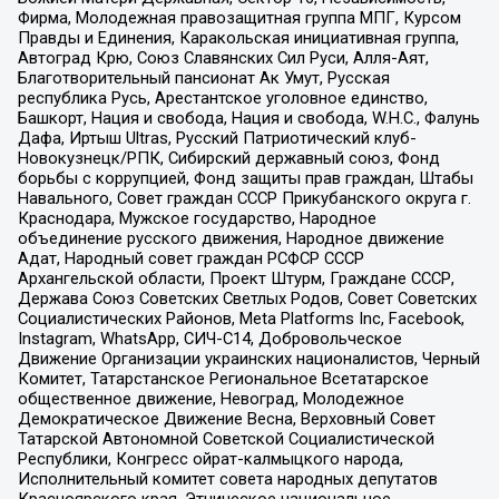
Фирма, Молодежная правозащитная группа МПГ, Курсом
Правды и Единения, Каракольская инициативная группа,
Автоград Крю, Союз Славянских Сил Руси, Алля-Аят,
Благотворительный пансионат Ак Умут, Русская
республика Русь, Арестантское уголовное единство,
Башкорт, Нация и свобода, Нация и свобода, W.H.С., Фалунь
Дафа, Иртыш Ultras, Русский Патриотический клуб-
Новокузнецк/РПК, Сибирский державный союз, Фонд
борьбы с коррупцией, Фонд защиты прав граждан, Штабы
Навального, Совет граждан СССР Прикубанского округа г.
Краснодара, Мужское государство, Народное
объединение русского движения, Народное движение
Адат, Народный совет граждан РСФСР СССР
Архангельской области, Проект Штурм, Граждане СССР,
Держава Союз Советских Светлых Родов, Совет Советских
Социалистических Районов, Meta Platforms Inc, Facebook,
Instagram, WhatsApp, СИЧ-С14, Добровольческое
Движение Организации украинских националистов, Черный
Комитет, Татарстанское Региональное Всетатарское
общественное движение, Невоград, Молодежное
Демократическое Движение Весна, Верховный Совет
Татарской Автономной Советской Социалистической
Республики, Конгресс ойрат-калмыцкого народа,
Исполнительный комитет совета народных депутатов
Красноярского края, Этническое национальное