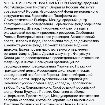
MEDIA DEVELOPMENT INVESTMENT FUND, Международный
Республиканский Институт, Открытая Россия, Институт
современной России, Черноморский фонд регионального
сотрудничества, Европейская Платформа за
Демократические Выборы, Международный центр
электоральных исследований, Германский фонд Маршалла
Соединенных Штатов, Тихоокеанский центр защиты
окружающей среды и природных ресурсов, Свободная
Россия, Всемирный конгресс украинцев, Атлантический
совет, Человек в беде, Европейский фонд за демократию,
Джеймстаунский фонд, Прожект Хармони, Родники
дракона, Врачи против насильственного извлечения
органов, Фалунь Дафа, Друзья Фалуньгун, Фалуньгун,
Коалиция по расследованию преследования в отношении
Фалуньгун в Китае, Всемирная организация по
расследованию преследований Фалуньгун, Пражский
гражданский центр, Ассоциация школ политических
исследований при Совете Европы, Центр либеральной
современности, Форум русскоязычных европейцев,
Немецко-русский обмен, Бард колледж, Европейский
выбор, Фонд Ходорковского, Оксфордский российский
фонд, Фонд Будущее России, Компания свободы
информации, Проект Медиа, Международное партнерство
за права человека, Духовное Управление Евангельских
Христиан Украинской Христианской Церкви, Новое