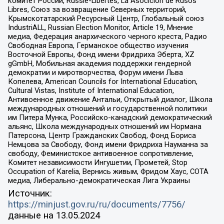
комитет России, Russie-Libertes, La Asocicion de Rusos
Libres, Союз за возвращение Северных территорий,
Крымскотатарский Ресурсный Центр, Глобальный союз
IndustriALL, Russian Election Monitor, Article 19, Мнение
медиа, Федерация анархического черного креста, Радио
Свободная Европа, Германское общество изучения
Восточной Европы, Фонд имени Фридриха Эберта, XZ
gGmbH, Мобильная академия поддержки гендерной
демократии и миротворчества, Форум имени Льва
Копелева, American Councils for International Education,
Cultural Vistas, Institute of International Education,
Антивоенное движение Антальи, Открытый диалог, Школа
международных отношений и государственной политики
им Питера Мунка, Российско-канадский демократический
альянс, Школа международных отношений им Нормана
Патерсона, Центр Гражданских Свобод, Фонд Бориса
Немцова за Свободу, Фонд имени Фридриха Науманна за
свободу, Феминистское антивоенное сопротивление,
Комитет независимости Ингушетии, Прометей, Stop
Occupation of Karelia, Вернись живым, Фридом Хаус, СОТА
медиа, Либерально-демократическая Лига Украины
Источник:
https://minjust.gov.ru/ru/documents/7756/
данные на
13.05.2024