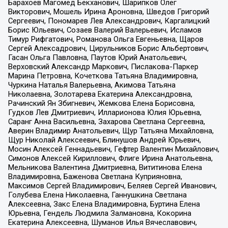
Барахоев Магомед Бекханович, Шарипков Олег
Викторович, Мошель Ирина Ароновна, Шведов Григорий
Сергеевич, Пономарев Лев Александрович, Каргалицкий
Борис Юльевич, Созаев Валерий Валерьевич, Исламов
Тимур Рифгатович, Романова Ольга Евгеньевна, Щаров
Сергей Алексадрович, Цирульников Борис Альбертович,
Гасан Ольга Павловна, Паутов Юрий Анатольевич,
Верховский Александр Маркович, Пислакова-Паркер
Марина Петровна, Кочеткова Татьяна Владимировна,
Чуркина Наталья Валерьевна, Акимова Татьяна
Николаевна, Золотарева Екатерина Александровна,
Рачинский Ян Збигневич, Жемкова Елена Борисовна,
Гудков Лев Дмитриевич, Илларионова Юлия Юрьевна,
Саранг Анна Васильевна, Захарова Светлана Сергеевна,
Аверин Владимир Анатольевич, Щур Татьяна Михайловна,
Щур Николай Алексеевич, Блинушов Андрей Юрьевич,
Мосин Алексей Геннадьевич, Гефтер Валентин Михайлович,
Симонов Алексей Кириллович, Флиге Ирина Анатольевна,
Мельникова Валентина Дмитриевна, Вититинова Елена
Владимировна, Баженова Светлана Куприяновна,
Максимов Сергей Владимирович, Беляев Сергей Иванович,
Голубева Елена Николаевна, Ганнушкина Светлана
Алексеевна, Закс Елена Владимировна, Буртина Елена
Юрьевна, Гендель Людмила Залмановна, Кокорина
Екатерина Алексеевна, Шуманов Илья Вячеславович,