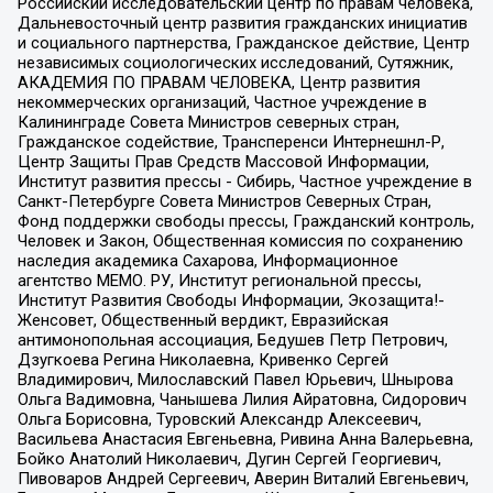
Российский исследовательский центр по правам человека,
Дальневосточный центр развития гражданских инициатив
и социального партнерства, Гражданское действие, Центр
независимых социологических исследований, Сутяжник,
АКАДЕМИЯ ПО ПРАВАМ ЧЕЛОВЕКА, Центр развития
некоммерческих организаций, Частное учреждение в
Калининграде Совета Министров северных стран,
Гражданское содействие, Трансперенси Интернешнл-Р,
Центр Защиты Прав Средств Массовой Информации,
Институт развития прессы - Сибирь, Частное учреждение в
Санкт-Петербурге Совета Министров Северных Стран,
Фонд поддержки свободы прессы, Гражданский контроль,
Человек и Закон, Общественная комиссия по сохранению
наследия академика Сахарова, Информационное
агентство МЕМО. РУ, Институт региональной прессы,
Институт Развития Свободы Информации, Экозащита!-
Женсовет, Общественный вердикт, Евразийская
антимонопольная ассоциация, Бедушев Петр Петрович,
Дзугкоева Регина Николаевна, Кривенко Сергей
Владимирович, Милославский Павел Юрьевич, Шнырова
Ольга Вадимовна, Чанышева Лилия Айратовна, Сидорович
Ольга Борисовна, Туровский Александр Алексеевич,
Васильева Анастасия Евгеньевна, Ривина Анна Валерьевна,
Бойко Анатолий Николаевич, Дугин Сергей Георгиевич,
Пивоваров Андрей Сергеевич, Аверин Виталий Евгеньевич,