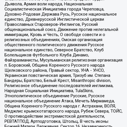
Дьявола, Армия воли народа, Национальная
Социалистическая Инициатива города Череповца,
Духовно-Родовая Держава Русь, Русское национальное
единство, Древнерусской Инглистической церкви
Православных Староверов-Инглингов, Русский
общенациональный союз, Движение против нелегальной
иммиграции, Кровь и Честь, О свободе совести и о
религиозных объединениях, Омская организация
общественного политического движения Русское
национальное единство, Северное Братство, Клуб
Болельщиков Футбольного Клуба Динамо,
Файзрахманисты, Мусульманская религиозная организация
п. Боровский, Община Коренного Русского народа
Щелковского района, Правый сектор, УНА - УНСО,
Украинская повстанческая армия, Тризуб им. Степана
Бандеры, Братство, Белый Крест, Misanthropic division,
Религиозное объединение последователей инглиизма,
Народная Социальная Инициатива, TulaSkins,
Этнополитическое объединение Русские, Русское
национальное объединение Атака, Мечеть Мирмамеда,
Община Коренного Русского народа г. Астрахани, ВОЛЯ,
Меджлис крымскотатарского народа, Рубеж Севера, ТОЙС,
О противодействии экстремистской деятельности,
РЕВТАТПОД, Артподготовка, Штольц, В честь иконы
Божией Матери Державная, Сектор 16, Независимость,