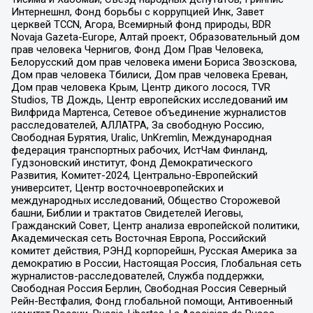
Интернешнл, Фонд борьбы с коррупцией Инк, Завет
церквей TCCN, Агора, Всемирный фонд природы, BDR
Novaja Gazeta-Europe, Алтай проект, Образовательный дом
прав человека Чернигов, Фонд Дом Прав Человека,
Белорусский дом прав человека имени Бориса Звозскова,
Дом прав человека Тбилиси, Дом прав человека Ереван,
Дом прав человека Крым, Центр дикого лосося, TVR
Studios, ТВ Дождь, Центр европейских исследований им
Вилфрида Мартенса, Сетевое объединение журналистов
расследователей, АЛЛАТРА, За свободную Россию,
Свободная Бурятия, Uralic, UnKremlin, Международная
федерация транспортных рабочих, ИстЧам Финланд,
Гудзоновский институт, Фонд Демократического
Развития, Комитет-2024, Центрально-Европейский
университет, Центр восточноевропейских и
международных исследований, Общество Сторожевой
башни, Библии и трактатов Свидетелей Иеговы,
Гражданский Совет, Центр анализа европейской политики,
Академическая сеть Восточная Европа, Российский
комитет действия, РЭНД корпорейшн, Русская Америка за
демократию в России, Настоящая Россия, Глобальная сеть
журналистов-расследователей, Служба поддержки,
Свободная Россия Берлин, Свободная Россия Северный
Рейн-Вестфалия, Фонд глобальной помощи, Антивоенный