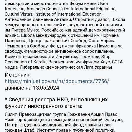
демократии и миротворчества, Форум имени Льва
Копелева, American Councils for International Education,
Cultural Vistas, Institute of International Education,
Антивоенное движение Антальи, Открытый диалог, Школа
международных отношений и государственной политики
им Питера Мунка, Российско-канадский демократический
альянс, Школа международных отношений им Нормана
Патерсона, Центр Гражданских Свобод, Фонд Бориса
Немцова за Свободу, Фонд имени Фридриха Науманна за
свободу, Феминистское антивоенное сопротивление,
Комитет независимости Ингушетии, Прометей, Stop
Occupation of Karelia, Вернись живым, Фридом Хаус, СОТА
медиа, Либерально-демократическая Лига Украины
Источник:
https://minjust.gov.ru/ru/documents/7756/
данные на
13.05.2024
* Сведения реестра НКО, выполняющих
функции иностранного агента:
Лилит, Правозащитная группа Гражданин.Армия.Право,
Нижегородский центр немецкой и европейской культуры,
Центр гендерных исследований, Фонд защиты прав
граждан Штаб, Институт права и публичной политики,