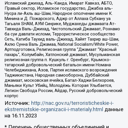
Исламский джихад, Аль-Каида, Имарат Кавказ, АБТО,
Правый сектор, Исламское государство, Джабха аль-
Нусра ли-Ахль аш-Шам, Народное ополчение имени К.
Минина и Д. Пожарского, Аджр от Аллаха Субхану уа
Тагьаля SHAM, АУМ Синрике, Муджахеды джамаата Ат-
Тавхида Валь-Джихад, Чистопольский Джамаат, Рохнамо
ба суи давлати исломи, Террористическое сообщество
Сеть, Катиба Таухид валь-Джихад, Хайят Тахрир аш-Шам,
Ахлю Сунна Валь Джамаа, National Socialism/White Power,
Артподготовка, Религиозная группа “Джамаат “Красный
пахарь”, Колумбайн, Хатлонский джамаат, Мусульманская
религиозная группа п. Кушкуль г. Оренбург, Крымско-
татарский добровольческий батальон имени Номана
Челебиджихана, Азов, Партия исламского возрождения
Таджикистана, Народная самооборона, Дуббайский
джамаат, московская ячейка, Батал-Хаджи Белхороев,
Маньяки Культ Убийц, Молодёжь Которая Улыбается,
Легион Свобода России, Айдар, Русский добровольческий
корпус
Источник:
http://nac.gov.ru/terroristicheskie-i-
ekstremistskie-organizacii-i-materialy.html
данные
на
16.11.2023
* Перечень общественных объединений и