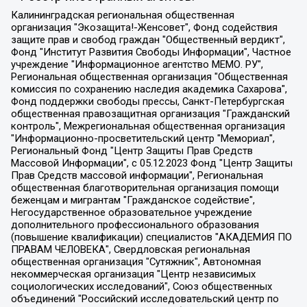
Калининградская региональная общественная организация "Экозащита!-Женсовет", Фонд содействия защите прав и свобод граждан "Общественный вердикт", Фонд "Институт Развития Свободы Информации", Частное учреждение "Информационное агентство МЕМО. РУ", Региональная общественная организация "Общественная комиссия по сохранению наследия академика Сахарова", Фонд поддержки свободы прессы, Санкт-Петербургская общественная правозащитная организация "Гражданский контроль", Межрегиональная общественная организация "Информационно-просветительский центр "Мемориал", Региональный Фонд "Центр Защиты Прав Средств Массовой Информации", с 05.12.2023 Фонд "Центр Защиты Прав Средств массовой информации", Региональная общественная благотворительная организация помощи беженцам и мигрантам "Гражданское содействие", Негосударственное образовательное учреждение дополнительного профессионального образования (повышение квалификации) специалистов "АКАДЕМИЯ ПО ПРАВАМ ЧЕЛОВЕКА", Свердловская региональная общественная организация "Сутяжник", Автономная некоммерческая организация "Центр независимых социологических исследований", Союз общественных объединений "Российский исследовательский центр по правам человека", Региональное общественное учреждение научно-информационный центр "МЕМОРИАЛ", Некоммерческая организация "Фонд защиты гласности", Автономная некоммерческая организация "Институт прав человека", Городская общественная организация "Екатеринбургское общество "МЕМОРИАЛ", Городская общественная организация "Рязанское историко-просветительское и правозащитное общество "Мемориал" (Рязанский Мемориал), Челябинский региональный орган общественной самодеятельности – женское общественное объединение "Женщины Евразии", Челябинский региональный орган общественной самодеятельности "Уральская правозащитная группа", Фонд содействия защите здоровья и социальной справедливости имени Андрея Рылькова, Автономная Некоммерческая Организация "Аналитический Центр Юрия Левады", Автономная некоммерческая организация социальной поддержки населения "Проект Апрель", Региональная общественная организация помощи женщинам и детям, находящимся в кризисной ситуации "Информационно-методический центр "Анна", Фонд содействия развитию массовых коммуникаций и правовому просвещению "Так-так-Так", Фонд содействия устойчивому развитию "Серебряная тайга", Свердловский региональный общественный фонд социальных проектов "Новое время", "Idel.Реалии", Кавказ.Реалии, Крым.Реалии, Телеканал Настоящее Время, Татаро-башкирская служба Радио Свобода (Azatliq Radiosi), Радио Свободная Европа/Радио Свобода (PCE/PC), "Сибирь.Реалии", "Фактограф", Благотворительный фонд помощи осужденным и их семьям, Автономная некоммерческая организация "Институт глобализации и социальных движений", Фонд "В защиту прав заключенных", Частное учреждение "Центр поддержки и содействия развитию средств массовой информации", Пензенский региональный общественный благотворительный фонд "Гражданский союз", "Север.Реалии", Некоммерческая организация Фонд "Правовая инициатива", Общество с ограниченной ответственностью "Радио Свободная Европа/Радио Свобода", Чешское информационное агентство "MEDIUM-ORIENT", Красноярская региональная общественная организация "Мы против СПИДа", Камалягин Денис Николаевич, Маркелов Сергей Евгеньевич, Пономарев Лев Александрович, Савицкая Людмила Алексеевна, Автономная некоммерческая организация "Центр по работе с проблемой насилия "НАСИЛИЮ.НЕТ", Межрегиональный профессиональный союз работников здравоохранения "Альянс врачей", Юридическое лицо, зарегистрированное в Латвийской Республике, SIA "Medusa Project" (регистрационный номер 40103797863, дата регистрации 10.06.2014), Некоммерческая организация "Фонд по борьбе с коррупцией", Автономная некоммерческая организация "Институт права и публичной политики", Баданин Роман Сергеевич, Гликин Максим Александрович, Железнова Мария Михайловна, Лукьянова Юлия Сергеевна, Маетная Елизавета Витальевна, Маняхин Петр Борисович, Чуракова Ольга Владимировна, Ярош Юлия Петровна, Юридическое лицо "The Insider SIA", зарегистрированное в Риге, Латвийская Республика (дата регистрации 26.06.2015), являющееся администратором доменного имени интернет-издания "The Insider SIA", https://theins.ru, Постернак Алексей Евгеньевич, Рубин Михаил Аркадьевич, Анин Роман Александрович, Юридическое лицо Istories fonds, зарегистрированное в Латвийской Республике (регистрационный номер 50008295751, дата регистрации 24.02.2020), Великовский Дмитрий Александрович, Долинина Ирина Николаевна, Мароховская Алеся Алексеевна, Шлейнов Роман Юрьевич, Шмагун Олеся Валентиновна, Общество с ограниченной ответственностью "Альтаир 2021", Общество с ограниченной ответственностью "Вега 2021", Общество с ограниченной ответственностью "Главный редактор 2021", Общество с ограниченной ответственностью "Ромашки монолит", Важенков Артем Валерьевич, Ивановская областная общественная организация "Центр гендерных исследований", Гурман Юрий Альбертович, Медиапроект "ОВД-Инфо", Егоров Владимир Владимирович, Жилинский Владимир Александрович, Общество с ограниченной ответственностью "ЗП", Иванова София Юрьевна, Карезина Инна Павловна, Кильтау Екатерина Викторовна, Петров Алексей Викторович, Пискунов Сергей Евгеньевич, Смирнов Сергей Сергеевич, Тихонов Михаил Сергеевич, Общество с ограниченной ответственностью "ЖУРНАЛИСТ-ИНОСТРАННЫЙ АГЕНТ", Арапова Галина Юрьевна, Вольтская Татьяна Анатольевна, Американская компания "Mason G.E.S. Anonymous Foundation" (США), являющаяся владельцем интернет-издания https://mnews.world/, Компания "Stichting Bellingcat", зарегистрированная в Нидерландах (дата регистрации 11.07.2018), Захаров Андрей Вячеславович, Клепиковская Екатерина Дмитриевна, Общество с ограниченной ответственностью "МЕМО", Перл Роман Александрович, Симонов Евгений Алексеевич, Соловьева Елена Анатольевна, Сотников Даниил Владимирович, Сурначева Елизавета Дмитриевна, Автономная некоммерческая организация по защите прав человека и информированию населения "Якутия – Наше Мнение", Общество с ограниченной ответственностью "Москоу диджитал медиа", с 26.01.2023 Общество с ограниченной ответственностью "Чайка Белые сады", Ветошкина Валерия Валерьевна, Заговора Максим Александрович, Межрегиональное общественное движение "Российская ЛГБТ - сеть", Оленичев Максим Владимирович, Павлов Иван Юрьевич, Скворцова Елена Сергеевна, Общество с ограниченной ответственностью "Как бы инагент", Кочетков Игорь Викторович, Общество с ограниченной ответственностью "Честные выборы", Еланчик Олег Александрович, Общество с ограниченной ответственностью "Нобелевский призыв", Гималова Регина Эмилевна, Григорьев Андрей Валерьевич, Григорьева Алина Александровна, Ассоциация по содействию защите прав призывников, альтернативнослужащих и военнослужащих "Правозащитная группа "Гражданин.Армия.Право", Хисамова Регина Фаритовна, Автономная некоммерческая организация по реализации социально-правовых программ "Лилит", Дальневосточное общественное движение "Маяк", Санкт-Петербургская ЛГБТ-инициативная группа "Выход", Инициативная группа ЛГБТ+ "Реверс", Алексеев Андрей Викторович, Бекбулатова Таисия Львовна, Беляев Иван Михайлович, Владыкина Елена Сергеевна, Гельман Марат Александрович, Никульшина Вероника Юрьевна, Толоконникова Надежда Андреевна, Шендерович Виктор Анатольевич, Общество с ограниченной ответственностью "Данное сообщение", Общество с ограниченной ответственностью Издательский дом "Новая глава", Айнбиндер Александра Александровна, Московский комьюнити-центр для ЛГБТ+инициатив, Благотворительный фонд развития филантропии, Deutsche Welle (Германия, Kurt-Schumacher-Strasse 3, 53113 Bonn), Борзунова Мария Михайловна, Воробьев Виктор Викторович, Голубева Анна Львовна, Константинова Алла Михайловна, Малкова Ирина Владимировна, Мурадов Мурад Абдулгалимович, Осетинская Елизавета Николаевна, Понасенков Евгений Николаевич, Ганапольский Матвей Юрьевич, Киселев Евгений Алексеевич, Борухович Ирина Григорьевна, Дремин Иван Тимофеевич, Дубровский Дмитрий Викторович, Красноярская региональная общественная организация поддержки и развития альтернативных образовательных технологий и межкультурных коммуникаций "ИНТЕРРА", Маяковская Екатерина Алексеевна, Фейгин Марк Захарович, Филимонов Андрей Викторович, Дзугкоева Регина Николаевна, Доброхотов Роман Александрович, Дудь Юрий Александрович, Елкин Сергей Владимирович, Кругликов Кирилл Игоревич, Сабунаева Мария Леонидовна, Семенов Алексей Владимирович, Шаинян Карен Багратович, Шульман Екатерина Михайловна, Асафьев Артур Валерьевич, Вахштайн Виктор Семенович, Венедиктов Алексей Алексеевич, Лушникова Екатерина Евгеньевна, Волков Леонид Михайлович, Невзоров Александр Глебович, Пархоменко Сергей Борисович, Сироткин Ярослав Николаевич, Кара-Мурза Владимир Владимирович, Баранова Наталья Владимировна, Гозман Леонид Яковлевич, Кагарлицкий Борис Юльевич, Климарев Михаил Валерьевич, Милов Владимир Станиславович, Автономная некоммерческая организация Краснодарский центр современного искусства "Типография", Моргенштерн Алишер Тагирович, Соболь Любовь Эдуардовна, Общество с ограниченной ответственностью "ЛИЗА НОРМ", Каспаров Гарри Кимович, Ходорковский Михаил Борисович, Общество с ограниченной ответственностью "Апрельские тезисы", Данилович Ирина Брониславовна, Кашин Олег Владимирович, Петров Николай Владимирович, Пивоваров Алексей Владимирович, Соколов Михаил Владимирович, Цветкова Юлия Владимировна, Чичваркин Евгений Александрович, Комитет против пыток/Команда против пыток, Общество с ограниченной ответственностью "Первый научный", Общество с ограниченной ответственностью "Вертолет и ко", Белоцерковская Вероника Борисовна, Кац Максим Евгеньевич, Лазарева Татьяна Юрьевна, Шаведдинов Руслан Табризович, Яшин Илья Валерьевич, Общество с ограниченной ответственностью "Иноагент ААВ", Алешковский Дмитрий Петрович, Альбац Евгения Марковна, Быков Дмитрий Львович, Галямина Юлия Евгеньевна, Лойко Сергей Леонидович, Мартынов Кирилл Константинович, Медведев Сергей Александрович, Крашенинников Федор Геннадиевич, Гордеева Катерина Вл