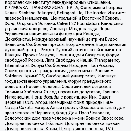
Королевский Институт Международных Отношений,
КРИМСЬКА ПРАВОЗАХИСНА ГРУПА, Фонд имени Генриха
Бёлля, Stichting Bellingcat, Bellingcat Ltd, The Insider, Институт
правовой инициативы Центральной и Восточной Европы,
Фонд Открытой Эстонии, Calvert 22 Foundation, Канадский
украинский конгресс, Институт Макдональда-Лорье,
Украинская национальная федерация Канады,
Декабристы, Международный научный центр им Вудро
Вильсона, Свободная пресса, Возрождение, Всеукраинский
духовный центр , Риддл, Русский антивоенный комитет в
Швеции, Проект Медуза, Фонд Андрея Сахарова, Форум
свободной России, Лига Свободных Наций, Transparеncy
International, Форум Свободных Народов ПостРоссии,
Солидарность с гражданским движением в России –
Solidarus, КрымSOS, Свободный университет, Институт
государственного управления, Форум гражданского
общества Россия, Беллона, Союз жителей островов
Тисима и Хабомаи, Съезд народных депутатов, Гринпис
Интернешнл, Фонд борьбы с коррупцией Инк, Завет
церквей TCCN, Агора, Всемирный фонд природы, BDR
Novaja Gazeta-Europe, Алтай проект, Образовательный дом
прав человека Чернигов, Фонд Дом Прав Человека,
Белорусский дом прав человека имени Бориса Звозскова,
Дом прав человека Тбилиси, Дом прав человека Ереван,
Дом прав человека Крым, Центр дикого лосося, TVR