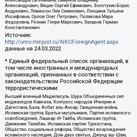
Александрович, Вицин Сергей Ефимович, Золотухин Борис
Андреевич, Левинсон Лев Семенович, Локшина Татьяна
Иосифовна, Орлов Олег Петрович, Полякова Мара
Федоровна, Резник Генри Маркович, Захаров Герман
Константинович
Источник:
http://unro.minjust.ru/NKOForeignAgent.aspx
данные на
24.03.2022
* Единый федеральный список организаций, в
том числе иностранных и международных
организаций, признанных в соответствии с
законодательством Российской Федерации
террористическими:
Высший военный Маджлисуль Шура Объединенных сил
моджахедов Кавказа, Конгресс народов Ичкерии и
Дагестана, База, Асбат аль-Ансар, Священная война,
Исламская группа, Братья-мусульмане, Партия исламского
освобождения, Лашкар-И-Тайба, Исламская группа,
Движение Талибан, Исламская партия Туркестана,
Общество социальных реформ, Общество возрождения
исламского наследия, Дом двух святых, Джунд аш-Шам,