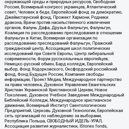
окружающей среды и природных ресурсов, Свободная
Россия, Всемирный конгресс украинцев, Атлантический
совет, Человек в беде, Европейский фонд за демократию,
Джеймстаунский фонд, Прожект Хармони, Родники
дракона, Врачи против насильственного извлечения
органов, Фалунь Дафа, Друзья Фалуньгун, Фалуньгун,
Коалиция по расследованию преследования в отношении
Фалуньгун в Китае, Всемирная организация по
расследованию преследований Фалуньгун, Пражский
гражданский центр, Ассоциация школ политических
исследований при Совете Европы, Центр либеральной
современности, Форум русскоязычных европейцев,
Немецко-русский обмен, Бард колледж, Европейский
выбор, Фонд Ходорковского, Оксфордский российский
фонд, Фонд Будущее России, Компания свободы
информации, Проект Медиа, Международное партнерство
за права человека, Духовное Управление Евангельских
Христиан Украинской Христианской Церкви, Новое
Поколение, Духовное Учебное Заведение Международный
Библейский Колледж, Международное христианское
движение, Всемирный Институт Саентологических
Предприятий, Церковь Духовной Технологии, Европейская
сеть организаций по наблюдению за выборами,
Республика Польша, СВОБОДНЫЙ ИДЕЛЬ-УРАЛ,
Ассоциация развития журналистики, IStories fonds,