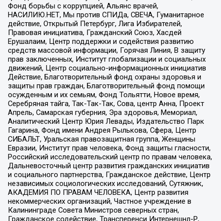
Фонд борьбы с коррупцией, Альянс врачей,
НАСИЛИЮ.НЕТ, Мы против СПИДа, СВЕЧА, Гуманитарное
действие, Открытый Петербург, Лига Избирателей,
Правовая инициатива, Гражданский Союз, Хасдей
Ерушалаим, Центр поддержки и содействия развитию
средств массовой информации, Горячая Линия, В защиту
прав заключенных, Институт глобализации и социальных
движений, Центр социально-информационных инициатив
Действие, Благотворительный фонд охраны здоровья и
защиты прав граждан, Благотворительный фонд помощи
осужденным и их семьям, Фонд Тольятти, Новое время,
Серебряная тайга, Так-Так-Так, Сова, центр Анна, Проект
Апрель, Самарская губерния, Эра здоровья, Мемориал,
Аналитический Центр Юрия Левады, Издательство Парк
Гагарина, Фонд имени Андрея Рылькова, Сфера, Центр
СИБАЛЬТ, Уральская правозащитная группа, Женщины
Евразии, Институт прав человека, Фонд защиты гласности,
Российский исследовательский центр по правам человека,
Дальневосточный центр развития гражданских инициатив
и социального партнерства, Гражданское действие, Центр
независимых социологических исследований, Сутяжник,
АКАДЕМИЯ ПО ПРАВАМ ЧЕЛОВЕКА, Центр развития
некоммерческих организаций, Частное учреждение в
Калининграде Совета Министров северных стран,
Гражданское содействие, Трансперенси Интернешнл-Р,