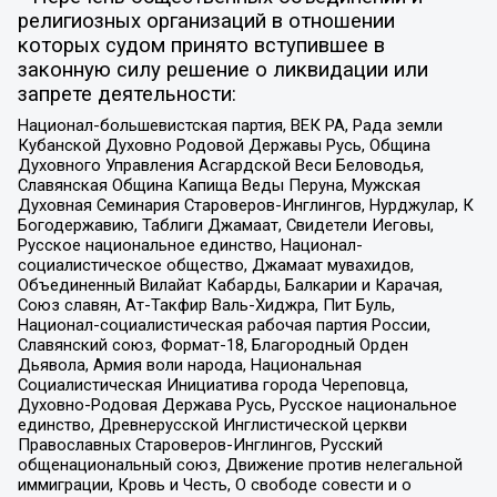
религиозных организаций в отношении
которых судом принято вступившее в
законную силу решение о ликвидации или
запрете деятельности:
Национал-большевистская партия, ВЕК РА, Рада земли
Кубанской Духовно Родовой Державы Русь, Община
Духовного Управления Асгардской Веси Беловодья,
Славянская Община Капища Веды Перуна, Мужская
Духовная Семинария Староверов-Инглингов, Нурджулар, К
Богодержавию, Таблиги Джамаат, Свидетели Иеговы,
Русское национальное единство, Национал-
социалистическое общество, Джамаат мувахидов,
Объединенный Вилайат Кабарды, Балкарии и Карачая,
Союз славян, Ат-Такфир Валь-Хиджра, Пит Буль,
Национал-социалистическая рабочая партия России,
Славянский союз, Формат-18, Благородный Орден
Дьявола, Армия воли народа, Национальная
Социалистическая Инициатива города Череповца,
Духовно-Родовая Держава Русь, Русское национальное
единство, Древнерусской Инглистической церкви
Православных Староверов-Инглингов, Русский
общенациональный союз, Движение против нелегальной
иммиграции, Кровь и Честь, О свободе совести и о