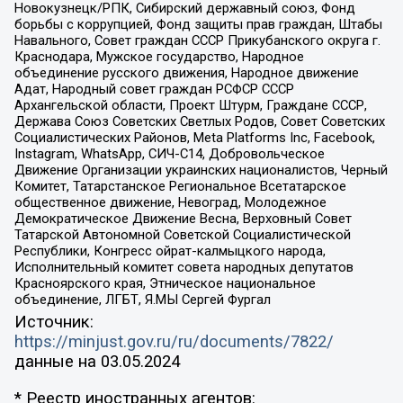
Новокузнецк/РПК, Сибирский державный союз, Фонд
борьбы с коррупцией, Фонд защиты прав граждан, Штабы
Навального, Совет граждан СССР Прикубанского округа г.
Краснодара, Мужское государство, Народное
объединение русского движения, Народное движение
Адат, Народный совет граждан РСФСР СССР
Архангельской области, Проект Штурм, Граждане СССР,
Держава Союз Советских Светлых Родов, Совет Советских
Социалистических Районов, Meta Platforms Inc, Facebook,
Instagram, WhatsApp, СИЧ-С14, Добровольческое
Движение Организации украинских националистов, Черный
Комитет, Татарстанское Региональное Всетатарское
общественное движение, Невоград, Молодежное
Демократическое Движение Весна, Верховный Совет
Татарской Автономной Советской Социалистической
Республики, Конгресс ойрат-калмыцкого народа,
Исполнительный комитет совета народных депутатов
Красноярского края, Этническое национальное
объединение, ЛГБТ, Я.МЫ Сергей Фургал
Источник:
https://minjust.gov.ru/ru/documents/7822/
данные на
03.05.2024
* Реестр иностранных агентов: