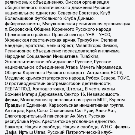
религиозных объединениях, Омская организация
общественного политического движения Русское
национальное единство, Северное Братство, Клуб
Болельщиков Футбольного Клуба Динамо,
Файзрахманисты, Мусульманская религиозная организация
п. Боровский, Община Коренного Русского народа
Щелковского района, Правый сектор, УНА - УНСО,
Украинская повстанческая армия, Тризуб им. Степана
Бандеры, Братство, Белый Крест, Misanthropic division,
Религиозное объединение последователей инглиизма,
Народная Социальная Инициатива, TulaSkins,
Этнополитическое объединение Русские, Русское
национальное объединение Атака, Мечеть Мирмамеда,
Община Коренного Русского народа г. Астрахани, ВОЛЯ,
Меджлис крымскотатарского народа, Рубеж Севера, ТОЙС,
О противодействии экстремистской деятельности,
РЕВТАТПОД, Артподготовка, Штольц, В честь иконы
Божией Матери Державная, Сектор 16, Независимость,
Фирма, Молодежная правозащитная группа МПГ, Курсом
Правды и Единения, Каракольская инициативная группа,
Автоград Крю, Союз Славянских Сил Руси, Алля-Аят,
Благотворительный пансионат Ак Умут, Русская
республика Русь, Арестантское уголовное единство,
Башкорт, Нация и свобода, Нация и свобода, W.H.С., Фалунь
Дафа, Иртыш Ultras, Русский Патриотический клуб-