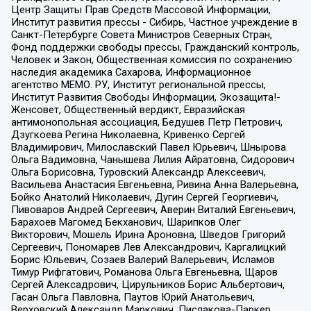
Центр Защиты Прав Средств Массовой Информации,
Институт развития прессы - Сибирь, Частное учреждение в
Санкт-Петербурге Совета Министров Северных Стран,
Фонд поддержки свободы прессы, Гражданский контроль,
Человек и Закон, Общественная комиссия по сохранению
наследия академика Сахарова, Информационное
агентство МЕМО. РУ, Институт региональной прессы,
Институт Развития Свободы Информации, Экозащита!-
Женсовет, Общественный вердикт, Евразийская
антимонопольная ассоциация, Бедушев Петр Петрович,
Дзугкоева Регина Николаевна, Кривенко Сергей
Владимирович, Милославский Павел Юрьевич, Шнырова
Ольга Вадимовна, Чанышева Лилия Айратовна, Сидорович
Ольга Борисовна, Туровский Александр Алексеевич,
Васильева Анастасия Евгеньевна, Ривина Анна Валерьевна,
Бойко Анатолий Николаевич, Дугин Сергей Георгиевич,
Пивоваров Андрей Сергеевич, Аверин Виталий Евгеньевич,
Барахоев Магомед Бекханович, Шарипков Олег
Викторович, Мошель Ирина Ароновна, Шведов Григорий
Сергеевич, Пономарев Лев Александрович, Каргалицкий
Борис Юльевич, Созаев Валерий Валерьевич, Исламов
Тимур Рифгатович, Романова Ольга Евгеньевна, Щаров
Сергей Алексадрович, Цирульников Борис Альбертович,
Гасан Ольга Павловна, Паутов Юрий Анатольевич,
Верховский Александр Маркович, Пислакова-Паркер