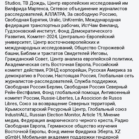
Studios, ТВ Дождь, Центр европейских исследований им
Вилфрида Мартенса, Сетевое объединение журналистов
расследователей, АЛЛАТРА, За свободную Россию,
Свободная Бурятия, Uralic, UnKremlin, Международная
федерация транспортных рабочих, ИстЧам Финланд,
Гудзоновский институт, Фонд Демократического
Развития, Комитет-2024, Центрально-Европейский
университет, Центр восточноевропейских и
международных исследований, Общество Сторожевой
башни, Библии и трактатов Свидетелей Иеговы,
Гражданский Совет, Центр анализа европейской политики,
Академическая сеть Восточная Европа, Российский
комитет действия, РЭНД корпорейшн, Русская Америка за
демократию в России, Настоящая Россия, Глобальная сеть
журналистов-расследователей, Служба поддержки,
Свободная Россия Берлин, Свободная Россия Северный
Рейн-Вестфалия, Фонд глобальной помощи, Антивоенный
комитет России, Russie-Libertes, La Asocicion de Rusos
Libres, Союз за возвращение Северных территорий,
Крымскотатарский Ресурсный Центр, Глобальный союз
IndustriALL, Russian Election Monitor, Article 19, Мнение
медиа, Федерация анархического черного креста, Радио
Свободная Европа, Германское общество изучения
Восточной Европы, Фонд имени Фридриха Эберта, XZ
gGmbH, Мобильная академия поддержки гендерной