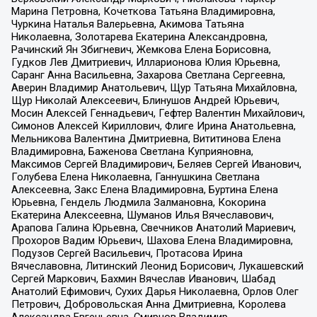
Марина Петровна, Кочеткова Татьяна Владимировна,
Чуркина Наталья Валерьевна, Акимова Татьяна
Николаевна, Золотарева Екатерина Александровна,
Рачинский Ян Збигневич, Жемкова Елена Борисовна,
Гудков Лев Дмитриевич, Илларионова Юлия Юрьевна,
Саранг Анна Васильевна, Захарова Светлана Сергеевна,
Аверин Владимир Анатольевич, Щур Татьяна Михайловна,
Щур Николай Алексеевич, Блинушов Андрей Юрьевич,
Мосин Алексей Геннадьевич, Гефтер Валентин Михайлович,
Симонов Алексей Кириллович, Флиге Ирина Анатольевна,
Мельникова Валентина Дмитриевна, Вититинова Елена
Владимировна, Баженова Светлана Куприяновна,
Максимов Сергей Владимирович, Беляев Сергей Иванович,
Голубева Елена Николаевна, Ганнушкина Светлана
Алексеевна, Закс Елена Владимировна, Буртина Елена
Юрьевна, Гендель Людмила Залмановна, Кокорина
Екатерина Алексеевна, Шуманов Илья Вячеславович,
Арапова Галина Юрьевна, Свечников Анатолий Мариевич,
Прохоров Вадим Юрьевич, Шахова Елена Владимировна,
Подузов Сергей Васильевич, Протасова Ирина
Вячеславовна, Литинский Леонид Борисович, Лукашевский
Сергей Маркович, Бахмин Вячеслав Иванович, Шабад
Анатолий Ефимович, Сухих Дарья Николаевна, Орлов Олег
Петрович, Добровольская Анна Дмитриевна, Королева
Александра Евгеньевна, Смирнов Владимир