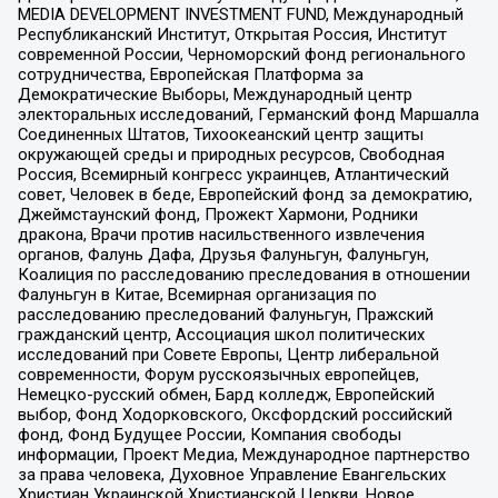
MEDIA DEVELOPMENT INVESTMENT FUND, Международный
Республиканский Институт, Открытая Россия, Институт
современной России, Черноморский фонд регионального
сотрудничества, Европейская Платформа за
Демократические Выборы, Международный центр
электоральных исследований, Германский фонд Маршалла
Соединенных Штатов, Тихоокеанский центр защиты
окружающей среды и природных ресурсов, Свободная
Россия, Всемирный конгресс украинцев, Атлантический
совет, Человек в беде, Европейский фонд за демократию,
Джеймстаунский фонд, Прожект Хармони, Родники
дракона, Врачи против насильственного извлечения
органов, Фалунь Дафа, Друзья Фалуньгун, Фалуньгун,
Коалиция по расследованию преследования в отношении
Фалуньгун в Китае, Всемирная организация по
расследованию преследований Фалуньгун, Пражский
гражданский центр, Ассоциация школ политических
исследований при Совете Европы, Центр либеральной
современности, Форум русскоязычных европейцев,
Немецко-русский обмен, Бард колледж, Европейский
выбор, Фонд Ходорковского, Оксфордский российский
фонд, Фонд Будущее России, Компания свободы
информации, Проект Медиа, Международное партнерство
за права человека, Духовное Управление Евангельских
Христиан Украинской Христианской Церкви, Новое