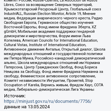
комитет России, Russie-Libertes, La Asocicion de Rusos
Libres, Союз за возвращение Северных территорий,
Крымскотатарский Ресурсный Центр, Глобальный союз
IndustriALL, Russian Election Monitor, Article 19, Мнение
медиа, Федерация анархического черного креста, Радио
Свободная Европа, Германское общество изучения
Восточной Европы, Фонд имени Фридриха Эберта, XZ
gGmbH, Мобильная академия поддержки гендерной
демократии и миротворчества, Форум имени Льва
Копелева, American Councils for International Education,
Cultural Vistas, Institute of International Education,
Антивоенное движение Антальи, Открытый диалог, Школа
международных отношений и государственной политики
им Питера Мунка, Российско-канадский демократический
альянс, Школа международных отношений им Нормана
Патерсона, Центр Гражданских Свобод, Фонд Бориса
Немцова за Свободу, Фонд имени Фридриха Науманна за
свободу, Феминистское антивоенное сопротивление,
Комитет независимости Ингушетии, Прометей, Stop
Occupation of Karelia, Вернись живым, Фридом Хаус, СОТА
медиа, Либерально-демократическая Лига Украины
Источник:
https://minjust.gov.ru/ru/documents/7756/
данные на
13.05.2024