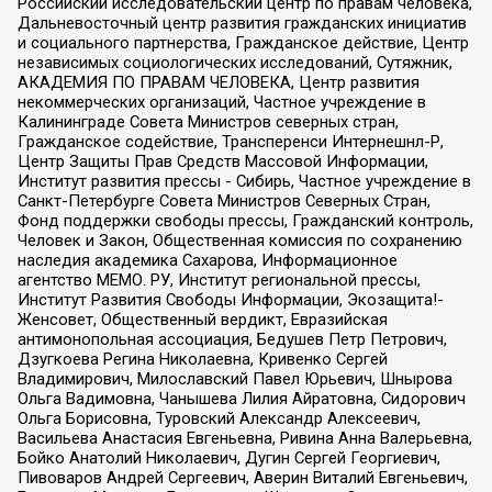
Российский исследовательский центр по правам человека,
Дальневосточный центр развития гражданских инициатив
и социального партнерства, Гражданское действие, Центр
независимых социологических исследований, Сутяжник,
АКАДЕМИЯ ПО ПРАВАМ ЧЕЛОВЕКА, Центр развития
некоммерческих организаций, Частное учреждение в
Калининграде Совета Министров северных стран,
Гражданское содействие, Трансперенси Интернешнл-Р,
Центр Защиты Прав Средств Массовой Информации,
Институт развития прессы - Сибирь, Частное учреждение в
Санкт-Петербурге Совета Министров Северных Стран,
Фонд поддержки свободы прессы, Гражданский контроль,
Человек и Закон, Общественная комиссия по сохранению
наследия академика Сахарова, Информационное
агентство МЕМО. РУ, Институт региональной прессы,
Институт Развития Свободы Информации, Экозащита!-
Женсовет, Общественный вердикт, Евразийская
антимонопольная ассоциация, Бедушев Петр Петрович,
Дзугкоева Регина Николаевна, Кривенко Сергей
Владимирович, Милославский Павел Юрьевич, Шнырова
Ольга Вадимовна, Чанышева Лилия Айратовна, Сидорович
Ольга Борисовна, Туровский Александр Алексеевич,
Васильева Анастасия Евгеньевна, Ривина Анна Валерьевна,
Бойко Анатолий Николаевич, Дугин Сергей Георгиевич,
Пивоваров Андрей Сергеевич, Аверин Виталий Евгеньевич,