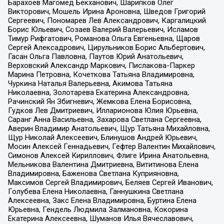
Барахоев Магомед Бекханович, Шарипков Олег
Викторович, Мошель Ирина Ароновна, Шведов Григорий
Сергеевич, Пономарев Лев Александрович, Каргалицкий
Борис Юльевич, Созаев Валерий Валерьевич, Исламов
Тимур Рифгатович, Романова Ольга Евгеньевна, Щаров
Сергей Алексадрович, Цирульников Борис Альбертович,
Гасан Ольга Павловна, Паутов Юрий Анатольевич,
Верховский Александр Маркович, Пислакова-Паркер
Марина Петровна, Кочеткова Татьяна Владимировна,
Чуркина Наталья Валерьевна, Акимова Татьяна
Николаевна, Золотарева Екатерина Александровна,
Рачинский Ян Збигневич, Жемкова Елена Борисовна,
Гудков Лев Дмитриевич, Илларионова Юлия Юрьевна,
Саранг Анна Васильевна, Захарова Светлана Сергеевна,
Аверин Владимир Анатольевич, Щур Татьяна Михайловна,
Щур Николай Алексеевич, Блинушов Андрей Юрьевич,
Мосин Алексей Геннадьевич, Гефтер Валентин Михайлович,
Симонов Алексей Кириллович, Флиге Ирина Анатольевна,
Мельникова Валентина Дмитриевна, Вититинова Елена
Владимировна, Баженова Светлана Куприяновна,
Максимов Сергей Владимирович, Беляев Сергей Иванович,
Голубева Елена Николаевна, Ганнушкина Светлана
Алексеевна, Закс Елена Владимировна, Буртина Елена
Юрьевна, Гендель Людмила Залмановна, Кокорина
Екатерина Алексеевна, Шуманов Илья Вячеславович,