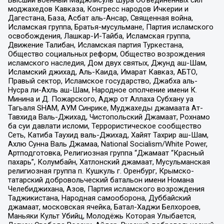
Высший военный Маджлисуль Шура Объединенных сил
моджахедов Кавказа, Конгресс народов Ичкерии и
Дагестана, База, Асбат аль-Ансар, Священная война,
Исламская группа, Братья-мусульмане, Партия исламского
освобождения, Лашкар-И-Тайба, Исламская группа,
Движение Талибан, Исламская партия Туркестана,
Общество социальных реформ, Общество возрождения
исламского наследия, Дом двух святых, Джунд аш-Шам,
Исламский джихад, Аль-Каида, Имарат Кавказ, АБТО,
Правый сектор, Исламское государство, Джабха аль-
Нусра ли-Ахль аш-Шам, Народное ополчение имени К.
Минина и Д. Пожарского, Аджр от Аллаха Субхану уа
Тагьаля SHAM, АУМ Синрике, Муджахеды джамаата Ат-
Тавхида Валь-Джихад, Чистопольский Джамаат, Рохнамо
ба суи давлати исломи, Террористическое сообщество
Сеть, Катиба Таухид валь-Джихад, Хайят Тахрир аш-Шам,
Ахлю Сунна Валь Джамаа, National Socialism/White Power,
Артподготовка, Религиозная группа “Джамаат “Красный
пахарь”, Колумбайн, Хатлонский джамаат, Мусульманская
религиозная группа п. Кушкуль г. Оренбург, Крымско-
татарский добровольческий батальон имени Номана
Челебиджихана, Азов, Партия исламского возрождения
Таджикистана, Народная самооборона, Дуббайский
джамаат, московская ячейка, Батал-Хаджи Белхороев,
Маньяки Культ Убийц, Молодёжь Которая Улыбается,