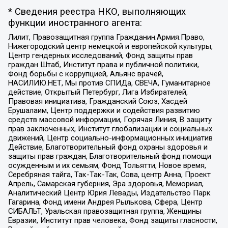
* Сведения реестра НКО, выполняющих
функции иностранного агента:
Лилит, Правозащитная группа Гражданин.Армия.Право,
Нижегородский центр немецкой и европейской культуры,
Центр гендерных исследований, Фонд защиты прав
граждан Штаб, Институт права и публичной политики,
Фонд борьбы с коррупцией, Альянс врачей,
НАСИЛИЮ.НЕТ, Мы против СПИДа, СВЕЧА, Гуманитарное
действие, Открытый Петербург, Лига Избирателей,
Правовая инициатива, Гражданский Союз, Хасдей
Ерушалаим, Центр поддержки и содействия развитию
средств массовой информации, Горячая Линия, В защиту
прав заключенных, Институт глобализации и социальных
движений, Центр социально-информационных инициатив
Действие, Благотворительный фонд охраны здоровья и
защиты прав граждан, Благотворительный фонд помощи
осужденным и их семьям, Фонд Тольятти, Новое время,
Серебряная тайга, Так-Так-Так, Сова, центр Анна, Проект
Апрель, Самарская губерния, Эра здоровья, Мемориал,
Аналитический Центр Юрия Левады, Издательство Парк
Гагарина, Фонд имени Андрея Рылькова, Сфера, Центр
СИБАЛЬТ, Уральская правозащитная группа, Женщины
Евразии, Институт прав человека, Фонд защиты гласности,