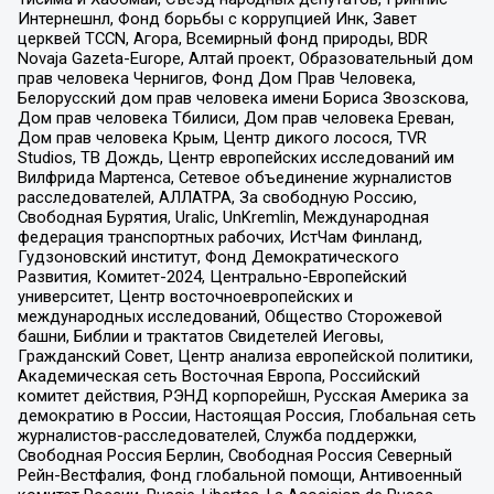
Интернешнл, Фонд борьбы с коррупцией Инк, Завет
церквей TCCN, Агора, Всемирный фонд природы, BDR
Novaja Gazeta-Europe, Алтай проект, Образовательный дом
прав человека Чернигов, Фонд Дом Прав Человека,
Белорусский дом прав человека имени Бориса Звозскова,
Дом прав человека Тбилиси, Дом прав человека Ереван,
Дом прав человека Крым, Центр дикого лосося, TVR
Studios, ТВ Дождь, Центр европейских исследований им
Вилфрида Мартенса, Сетевое объединение журналистов
расследователей, АЛЛАТРА, За свободную Россию,
Свободная Бурятия, Uralic, UnKremlin, Международная
федерация транспортных рабочих, ИстЧам Финланд,
Гудзоновский институт, Фонд Демократического
Развития, Комитет-2024, Центрально-Европейский
университет, Центр восточноевропейских и
международных исследований, Общество Сторожевой
башни, Библии и трактатов Свидетелей Иеговы,
Гражданский Совет, Центр анализа европейской политики,
Академическая сеть Восточная Европа, Российский
комитет действия, РЭНД корпорейшн, Русская Америка за
демократию в России, Настоящая Россия, Глобальная сеть
журналистов-расследователей, Служба поддержки,
Свободная Россия Берлин, Свободная Россия Северный
Рейн-Вестфалия, Фонд глобальной помощи, Антивоенный