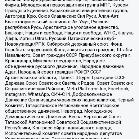
Фирма, Молодежная правозащитная группа МПГ, Курсом
Правды и Единения, Каракольская инициативная группа,
Автоград Крю, Союз Славянских Сил Руси, Алля-Аят,
Благотворительный пансионат Ак Умут, Русская
республика Русь, Арестантское уголовное единство,
Башкорт, Нация и свобода, Нация и свобода, W.H.С., Фалунь
Дафа, Иртыш Ultras, Русский Патриотический клуб-
Новокузнецк/РПК, Сибирский державный союз, Фонд
борьбы с коррупцией, Фонд защиты прав граждан, Штабы
Навального, Совет граждан СССР Прикубанского округа г.
Краснодара, Мужское государство, Народное
объединение русского движения, Народное движение
Адат, Народный совет граждан РСФСР СССР
Архангельской области, Проект Штурм, Граждане СССР,
Держава Союз Советских Светлых Родов, Совет Советских
Социалистических Районов, Meta Platforms Inc, Facebook,
Instagram, WhatsApp, СИЧ-С14, Добровольческое
Движение Организации украинских националистов, Черный
Комитет, Татарстанское Региональное Всетатарское
общественное движение, Невоград, Молодежное
Демократическое Движение Весна, Верховный Совет
Татарской Автономной Советской Социалистической
Республики, Конгресс ойрат-калмыцкого народа,
Исполнительный комитет совета народных депутатов
Красноярского края, Этническое национальное