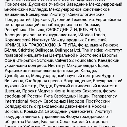
Поколение, Духовное Учебное Заведение Международный
Библейский Колледж, Международное христианское
движение, Всемирный Институт Саентологических
Предприятий, Церковь Духовной Технологии, Европейская
сеть организаций по наблюдению за выборами,
Республика Польша, СВОБОДНЫЙ ИДЕЛЬ-УРАЛ,
Ассоциация развития журналистики, IStories fonds,
Королевский Институт Международных Отношений,
КРИМСЬКА ПРАВОЗАХИСНА ГРУПА, Фонд имени Генриха
Бёлля, Stichting Bellingcat, Bellingcat Ltd, The Insider, Институт
правовой инициативы Центральной и Восточной Европы,
Фонд Открытой Эстонии, Calvert 22 Foundation, Канадский
украинский конгресс, Институт Макдональда-Лорье,
Украинская национальная федерация Канады,
Декабристы, Международный научный центр им Вудро
Вильсона, Свободная пресса, Возрождение, Всеукраинский
духовный центр , Риддл, Русский антивоенный комитет в
Швеции, Проект Медуза, Фонд Андрея Сахарова, Форум
свободной России, Лига Свободных Наций, Transparеncy
International, Форум Свободных Народов ПостРоссии,
Солидарность с гражданским движением в России –
Solidarus, КрымSOS, Свободный университет, Институт
государственного управления, Форум гражданского
общества Россия, Беллона, Союз жителей островов
Тисима и Хабомаи, Съезд народных депутатов, Гринпис