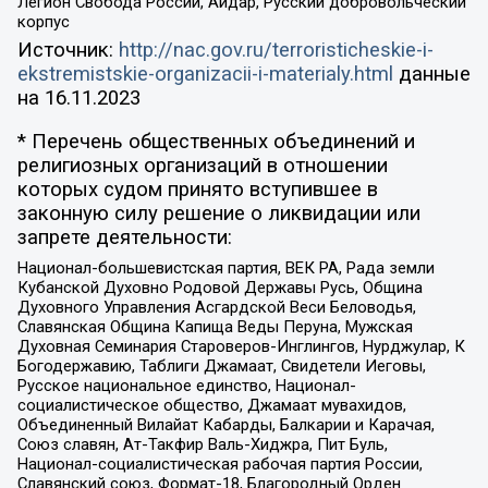
Легион Свобода России, Айдар, Русский добровольческий
корпус
Источник:
http://nac.gov.ru/terroristicheskie-i-
ekstremistskie-organizacii-i-materialy.html
данные
на
16.11.2023
* Перечень общественных объединений и
религиозных организаций в отношении
которых судом принято вступившее в
законную силу решение о ликвидации или
запрете деятельности:
Национал-большевистская партия, ВЕК РА, Рада земли
Кубанской Духовно Родовой Державы Русь, Община
Духовного Управления Асгардской Веси Беловодья,
Славянская Община Капища Веды Перуна, Мужская
Духовная Семинария Староверов-Инглингов, Нурджулар, К
Богодержавию, Таблиги Джамаат, Свидетели Иеговы,
Русское национальное единство, Национал-
социалистическое общество, Джамаат мувахидов,
Объединенный Вилайат Кабарды, Балкарии и Карачая,
Союз славян, Ат-Такфир Валь-Хиджра, Пит Буль,
Национал-социалистическая рабочая партия России,
Славянский союз, Формат-18, Благородный Орден