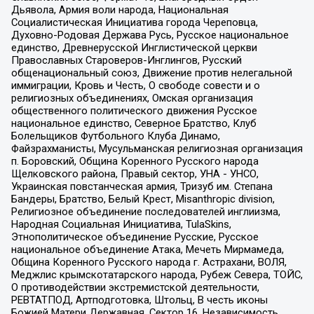
Дьявола, Армия воли народа, Национальная
Социалистическая Инициатива города Череповца,
Духовно-Родовая Держава Русь, Русское национальное
единство, Древнерусской Инглистической церкви
Православных Староверов-Инглингов, Русский
общенациональный союз, Движение против нелегальной
иммиграции, Кровь и Честь, О свободе совести и о
религиозных объединениях, Омская организация
общественного политического движения Русское
национальное единство, Северное Братство, Клуб
Болельщиков Футбольного Клуба Динамо,
Файзрахманисты, Мусульманская религиозная организация
п. Боровский, Община Коренного Русского народа
Щелковского района, Правый сектор, УНА - УНСО,
Украинская повстанческая армия, Тризуб им. Степана
Бандеры, Братство, Белый Крест, Misanthropic division,
Религиозное объединение последователей инглиизма,
Народная Социальная Инициатива, TulaSkins,
Этнополитическое объединение Русские, Русское
национальное объединение Атака, Мечеть Мирмамеда,
Община Коренного Русского народа г. Астрахани, ВОЛЯ,
Меджлис крымскотатарского народа, Рубеж Севера, ТОЙС,
О противодействии экстремистской деятельности,
РЕВТАТПОД, Артподготовка, Штольц, В честь иконы
Божией Матери Державная, Сектор 16, Независимость,