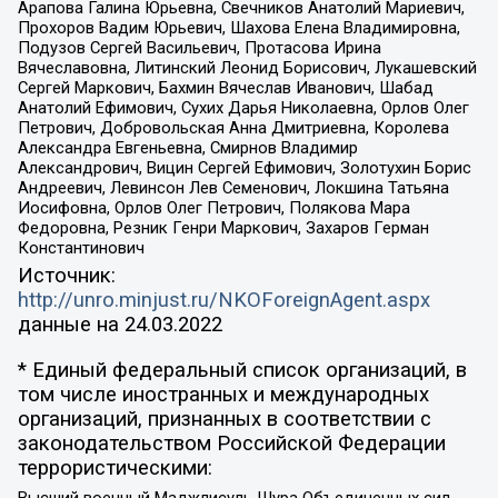
Арапова Галина Юрьевна, Свечников Анатолий Мариевич,
Прохоров Вадим Юрьевич, Шахова Елена Владимировна,
Подузов Сергей Васильевич, Протасова Ирина
Вячеславовна, Литинский Леонид Борисович, Лукашевский
Сергей Маркович, Бахмин Вячеслав Иванович, Шабад
Анатолий Ефимович, Сухих Дарья Николаевна, Орлов Олег
Петрович, Добровольская Анна Дмитриевна, Королева
Александра Евгеньевна, Смирнов Владимир
Александрович, Вицин Сергей Ефимович, Золотухин Борис
Андреевич, Левинсон Лев Семенович, Локшина Татьяна
Иосифовна, Орлов Олег Петрович, Полякова Мара
Федоровна, Резник Генри Маркович, Захаров Герман
Константинович
Источник:
http://unro.minjust.ru/NKOForeignAgent.aspx
данные на
24.03.2022
* Единый федеральный список организаций, в
том числе иностранных и международных
организаций, признанных в соответствии с
законодательством Российской Федерации
террористическими: