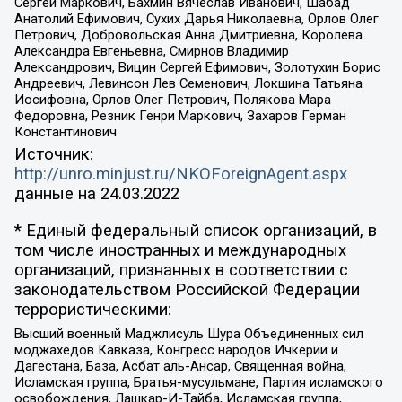
Сергей Маркович, Бахмин Вячеслав Иванович, Шабад
Анатолий Ефимович, Сухих Дарья Николаевна, Орлов Олег
Петрович, Добровольская Анна Дмитриевна, Королева
Александра Евгеньевна, Смирнов Владимир
Александрович, Вицин Сергей Ефимович, Золотухин Борис
Андреевич, Левинсон Лев Семенович, Локшина Татьяна
Иосифовна, Орлов Олег Петрович, Полякова Мара
Федоровна, Резник Генри Маркович, Захаров Герман
Константинович
Источник:
http://unro.minjust.ru/NKOForeignAgent.aspx
данные на
24.03.2022
* Единый федеральный список организаций, в
том числе иностранных и международных
организаций, признанных в соответствии с
законодательством Российской Федерации
террористическими:
Высший военный Маджлисуль Шура Объединенных сил
моджахедов Кавказа, Конгресс народов Ичкерии и
Дагестана, База, Асбат аль-Ансар, Священная война,
Исламская группа, Братья-мусульмане, Партия исламского
освобождения, Лашкар-И-Тайба, Исламская группа,