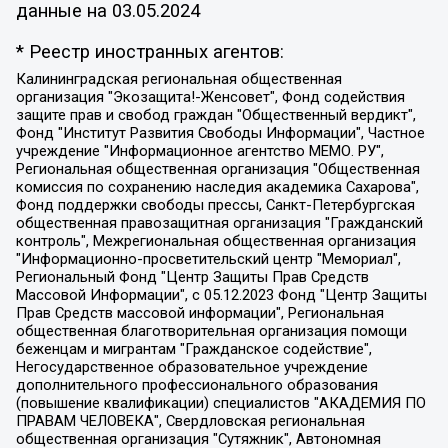
данные на
03.05.2024
* Реестр иностранных агентов:
Калининградская региональная общественная организация "Экозащита!-Женсовет", Фонд содействия защите прав и свобод граждан "Общественный вердикт", Фонд "Институт Развития Свободы Информации", Частное учреждение "Информационное агентство МЕМО. РУ", Региональная общественная организация "Общественная комиссия по сохранению наследия академика Сахарова", Фонд поддержки свободы прессы, Санкт-Петербургская общественная правозащитная организация "Гражданский контроль", Межрегиональная общественная организация "Информационно-просветительский центр "Мемориал", Региональный Фонд "Центр Защиты Прав Средств Массовой Информации", с 05.12.2023 Фонд "Центр Защиты Прав Средств массовой информации", Региональная общественная благотворительная организация помощи беженцам и мигрантам "Гражданское содействие", Негосударственное образовательное учреждение дополнительного профессионального образования (повышение квалификации) специалистов "АКАДЕМИЯ ПО ПРАВАМ ЧЕЛОВЕКА", Свердловская региональная общественная организация "Сутяжник", Автономная некоммерческая организация "Центр независимых социологических исследований", Союз общественных объединений "Российский исследовательский центр по правам человека", Региональное общественное учреждение научно-информационный центр "МЕМОРИАЛ", Некоммерческая организация "Фонд защиты гласности", Автономная некоммерческая организация "Институт прав человека", Городская общественная организация "Екатеринбургское общество "МЕМОРИАЛ", Городская общественная организация "Рязанское историко-просветительское и правозащитное общество "Мемориал" (Рязанский Мемориал), Челябинский региональный орган общественной самодеятельности – женское общественное объединение "Женщины Евразии", Челябинский региональный орган общественной самодеятельности "Уральская правозащитная группа", Фонд содействия защите здоровья и социальной справедливости имени Андрея Рылькова, Автономная Некоммерческая Организация "Аналитический Центр Юрия Левады", Автономная некоммерческая организация социальной поддержки населения "Проект Апрель", Региональная общественная организация помощи женщинам и детям, находящимся в кризисной ситуации "Информационно-методический центр "Анна", Фонд содействия развитию массовых коммуникаций и правовому просвещению "Так-так-Так", Фонд содействия устойчивому развитию "Серебряная тайга", Свердловский региональный общественный фонд социальных проектов "Новое время", "Idel.Реалии", Кавказ.Реалии, Крым.Реалии, Телеканал Настоящее Время, Татаро-башкирская служба Радио Свобода (Azatliq Radiosi), Радио Свободная Европа/Радио Свобода (PCE/PC), "Сибирь.Реалии", "Фактограф", Благотворительный фонд помощи осужденным и их семьям, Автономная некоммерческая организация "Институт глобализации и социальных движений", Фонд "В защиту прав заключенных", Частное учреждение "Центр поддержки и содействия развитию средств массовой информации", Пензенский региональный общественный благотворительный фонд "Гражданский союз", "Север.Реалии", Некоммерческая организация Фонд "Правовая инициатива", Общество с ограниченной ответственностью "Радио Свободная Европа/Радио Свобода", Чешское информационное агентство "MEDIUM-ORIENT", Красноярская региональная общественная организация "Мы против СПИДа", Камалягин Денис Николаевич, Маркелов Сергей Евгеньевич, Пономарев Лев Александрович, Савицкая Людмила Алексеевна, Автономная некоммерческая организация "Центр по работе с проблемой насилия "НАСИЛИЮ.НЕТ", Межрегиональный профессиональный союз работников здравоохранения "Альянс врачей", Юридическое лицо, зарегистрированное в Латвийской Республике, SIA "Medusa Project" (регистрационный номер 40103797863, дата регистрации 10.06.2014), Некоммерческая организация "Фонд по борьбе с коррупцией", Автономная некоммерческая организация "Институт права и публичной политики", Баданин Роман Сергеевич, Гликин Максим Александрович, Железнова Мария Михайловна, Лукьянова Юлия Сергеевна, Маетная Елизавета Витальевна, Маняхин Петр Борисович, Чуракова Ольга Владимировна, Ярош Юлия Петровна, Юридическое лицо "The Insider SIA", зарегистрированное в Риге, Латвийская Республика (дата регистрации 26.06.2015), являющееся администратором доменного имени интернет-издания "The Insider SIA", https://theins.ru, Постернак Алексей Евгеньевич, Рубин Михаил Аркадьевич, Анин Роман Александрович, Юридическое лицо Istories fonds, зарегистрированное в Латвийской Республике (регистрационный номер 50008295751, дата регистрации 24.02.2020), Великовский Дмитрий Александрович, Долинина Ирина Николаевна, Мароховская Алеся Алексеевна, Шлейнов Роман Юрьевич, Шмагун Олеся Валентиновна, Общество с ограниченной ответственностью "Альтаир 2021", Общество с ограниченной ответственностью "Вега 2021", Общество с ограниченной ответственностью "Главный редактор 2021", Общество с ограниченной ответственностью "Ромашки монолит", Важенков Артем Валерьевич, Ивановская областная общественная организация "Центр гендерных исследований", Гурман Юрий Альбертович, Медиапроект "ОВД-Инфо", Егоров Владимир Владимирович, Жилинский Владимир Александрович, Общество с ограниченной ответственностью "ЗП", Иванова София Юрьевна, Карезина Инна Павловна, Кильтау Екатерина Викторовна, Петров Алексей Викторович, Пискунов Сергей Евгеньевич, Смирнов Сергей Сергеевич, Тихонов Михаил Сергеевич, Общество с ограниченной ответственностью "ЖУРНАЛИСТ-ИНОСТРАННЫЙ АГЕНТ", Арапова Галина Юрьевна, Вольтская Татьяна Анатольевна, Американская компания "Mason G.E.S. Anonymous Foundation" (США), являющаяся владельцем интернет-издания https://mnews.world/, Компания "Stichting Bellingcat", зарегистрированная в Нидерландах (дата регистрации 11.07.2018), Захаров Андрей Вячеславович, Клепиковская Екатерина Дмитриевна, Общество с ограниченной ответственностью "МЕМО", Перл Роман Александрович, Симонов Евгений Алексеевич, Соловьева Елена Анатольевна, Сотников Даниил Владимирович, Сурначева Елизавета Дмитриевна, Автономная некоммерческая организация по защите прав человека и информированию населения "Якутия – Наше Мнение", Общество с ограниченной ответственностью "Москоу диджитал медиа", с 26.01.2023 Общество с ограниченной ответственностью "Чайка Белые сады", Ветошкина Валерия Валерьевна, Заговора Максим Александрович, Межрегиональное общественное движение "Российская ЛГБТ - сеть", Оленичев Максим Владимирович, Павлов Иван Юрьевич, Скворцова Елена Сергеевна, Общество с ограниченной ответственностью "Как бы инагент", Кочетков Игорь Викторович, Общество с ограниченной ответственностью "Честные выборы", Еланчик Олег Александрович, Общество с ограниченной ответственностью "Нобелевский призыв", Гималова Регина Эмилевна, Григорьев Андрей Валерьевич, Григорьева Алина Александровна, Ассоциация по содействию защите прав призывников, альтернативнослужащих и военнослужащих "Правозащитная группа "Гражданин.Армия.Право", Хисамова Регина Фаритовна, Автономная некоммерческая организация по реализации социально-правовых программ "Лилит", Дальневосточное общественное движение "Маяк", Санкт-Петербургская ЛГБТ-инициативная группа "Выход", Инициативная группа ЛГБТ+ "Реверс", Алексеев Андрей Викторович, Бекбулатова Таисия Львовна, Беляев Иван Михайлович, Владыкина Елена Сергеевна, Гельман Марат Александрович, Никульшина Вероника Юрьевна, Толоконникова Надежда Андреевна, Шендерович Виктор Анатольевич, Общество с ограниченной ответственностью "Данное сообщение", Общество с ограниченной ответственностью Издательский дом "Новая глава", Айнбиндер Александра Александровна, Московский комьюнити-центр для ЛГБТ+инициатив, Благотворительный фонд развития филантропии, Deutsche Welle (Германия, Kurt-Schumacher-Strasse 3, 53113 Bonn), Борзунова Мария Михайловна, Воробьев Виктор Викторович, Голубева Анна Львовна, Константинова Алла Михайловна, Малкова Ирина Владимировна, Мурадов Мурад Абдулгалимович, Осетинская Елизавета Николаевна, Понасенков Евгений Николаевич, Ганапольский Матвей Юрьевич, Киселев Евгений Алексеевич, Борухович Ирина Григорьевна, Дремин Иван Тимофеевич, Дубровский Дмитрий Викторович, Красноярская региональная общественная организация поддержки и развития альтернативных образовательных технологий и межкультурных коммуникаций "ИНТЕРРА", Маяковская Екатерина Алексеевна, Фейгин Марк Захарович, Филимонов Андрей Викторович, Дзугкоева Регина Николаевна, Доброхотов Роман Александрович, Дудь Юрий Александрович, Елкин Сергей Владимирович, Кругликов Кирилл Игоревич, Сабунаева Мария Леонидовна, Семенов Алексей Владимирович, Шаинян Карен Багратович, Шульман Екатерина Михайловна, Асафьев Артур Валерьевич, Вахштайн Виктор Семенович, Венедиктов Алексей Алексеевич, Лушникова Екатерина Евгеньевна, Волков Леонид Михайлович, Невзоров Александр Глебович, Пархоменко Сергей Борисович, Сироткин Ярослав Николаевич, Кара-Мурза Владимир Владимирович, Баранова Наталья Владимировна, Гозман Леонид Яковлевич, Кагарлицкий Борис Юльевич, Климарев Михаил Валерьевич, Милов Владимир Станиславович, Автономная некоммерческая организация Краснодарский центр современного искусства "Типография", Моргенштерн Алишер Тагирович, Соболь Любовь Эдуардовна, Общество с ограниченной ответственностью "ЛИЗА НОРМ", Каспаров Гарри Кимович, Ходорковский Михаил Борисович, Общество с ограниченной ответственностью "Апрельские тезисы", Данилович Ирина Брониславовна, Кашин Олег Владимирович, Петров Николай Владимирович, Пивоваров Алексей Владимирович, Соколов Михаил Владимирович, Цветкова Юлия Владимировна, Чичваркин Евгений Александрович, Комитет против пыток/Команда против пыток, Общество с ограниченной ответственностью "Первый научный", Общество с ограниченной ответственностью "Вертолет и ко", Белоцерковская Вероника Борисовна, Кац Максим Евгеньевич, Лазарева Татьяна Юрьевна, Шаведдинов Руслан Табризович, Яшин Илья Валерьевич, Общество с ограниченной ответственностью "Иноагент ААВ", Алешковский Дмитрий Петрович, Альбац Евгения Марковна, Быков Дмитрий Львович, Галямина Юлия Евгеньевна, Лойко Сергей Леонидович, Мартынов Кирилл Константинович, Медведев Сергей Александрович, Крашенинников Федор Геннадиевич, Гордеева Катерина Вл