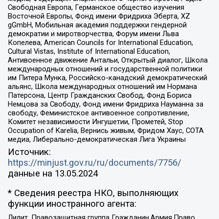
Свободная Европа, Германское общество изучения
Восточной Европы, Фонд имени Фридриха Эберта, XZ
gGmbH, Мобильная академия поддержки гендерной
демократии и миротворчества, Форум имени Льва
Копелева, American Councils for International Education,
Cultural Vistas, Institute of International Education,
Антивоенное движение Антальи, Открытый диалог, Школа
международных отношений и государственной политики
им Питера Мунка, Российско-канадский демократический
альянс, Школа международных отношений им Нормана
Патерсона, Центр Гражданских Свобод, Фонд Бориса
Немцова за Свободу, Фонд имени Фридриха Науманна за
свободу, Феминистское антивоенное сопротивление,
Комитет независимости Ингушетии, Прометей, Stop
Occupation of Karelia, Вернись живым, Фридом Хаус, СОТА
медиа, Либерально-демократическая Лига Украины
Источник:
https://minjust.gov.ru/ru/documents/7756/
данные на
13.05.2024
* Сведения реестра НКО, выполняющих
функции иностранного агента:
Лилит, Правозащитная группа Гражданин.Армия.Право,