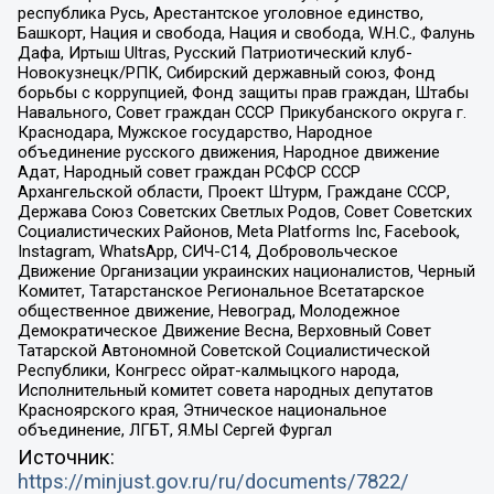
республика Русь, Арестантское уголовное единство,
Башкорт, Нация и свобода, Нация и свобода, W.H.С., Фалунь
Дафа, Иртыш Ultras, Русский Патриотический клуб-
Новокузнецк/РПК, Сибирский державный союз, Фонд
борьбы с коррупцией, Фонд защиты прав граждан, Штабы
Навального, Совет граждан СССР Прикубанского округа г.
Краснодара, Мужское государство, Народное
объединение русского движения, Народное движение
Адат, Народный совет граждан РСФСР СССР
Архангельской области, Проект Штурм, Граждане СССР,
Держава Союз Советских Светлых Родов, Совет Советских
Социалистических Районов, Meta Platforms Inc, Facebook,
Instagram, WhatsApp, СИЧ-С14, Добровольческое
Движение Организации украинских националистов, Черный
Комитет, Татарстанское Региональное Всетатарское
общественное движение, Невоград, Молодежное
Демократическое Движение Весна, Верховный Совет
Татарской Автономной Советской Социалистической
Республики, Конгресс ойрат-калмыцкого народа,
Исполнительный комитет совета народных депутатов
Красноярского края, Этническое национальное
объединение, ЛГБТ, Я.МЫ Сергей Фургал
Источник:
https://minjust.gov.ru/ru/documents/7822/