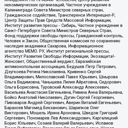
некоммерческих организаций, Частное учреждение в
Калининграде Совета Министров северных стран,
Гражданское содействие, Трансперенси Интернешнл-Р,
Центр Защиты Прав Средств Массовой Информации,
Институт развития прессы - Сибирь, Частное учреждение в
Санкт-Петербурге Совета Министров Северных Стран,
Фонд поддержки свободы прессы, Гражданский контроль,
Человек и Закон, Общественная комиссия по сохранению
наследия академика Сахарова, Информационное
агентство МЕМО. РУ, Институт региональной прессы,
Институт Развития Свободы Информации, Экозащита!-
Женсовет, Общественный вердикт, Евразийская
антимонопольная ассоциация, Бедушев Петр Петрович,
Дзугкоева Регина Николаевна, Кривенко Сергей
Владимирович, Милославский Павел Юрьевич, Шнырова
Ольга Вадимовна, Чанышева Лилия Айратовна, Сидорович
Ольга Борисовна, Туровский Александр Алексеевич,
Васильева Анастасия Евгеньевна, Ривина Анна Валерьевна,
Бойко Анатолий Николаевич, Дугин Сергей Георгиевич,
Пивоваров Андрей Сергеевич, Аверин Виталий Евгеньевич,
Барахоев Магомед Бекханович, Шарипков Олег
Викторович, Мошель Ирина Ароновна, Шведов Григорий
Сергеевич, Пономарев Лев Александрович, Каргалицкий
Борис Юльевич, Созаев Валерий Валерьевич, Исламов