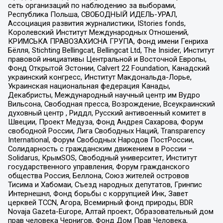
сеть организаций по наблюдению за выборами,
Республика Польша, СВОБОДНЫЙ ИДЕЛЬ-УРАЛ,
Ассоциация развития журналистики, IStories fonds,
Королевский Институт Международных Отношений,
КРИМСЬКА ПРАВОЗАХИСНА ГРУПА, Фонд имени Генриха
Бёлля, Stichting Bellingcat, Bellingcat Ltd, The Insider, Институт
правовой инициативы Центральной и Восточной Европы,
Фонд Открытой Эстонии, Calvert 22 Foundation, Канадский
украинский конгресс, Институт Макдональда-Лорье,
Украинская национальная федерация Канады,
Декабристы, Международный научный центр им Вудро
Вильсона, Свободная пресса, Возрождение, Всеукраинский
духовный центр , Риддл, Русский антивоенный комитет в
Швеции, Проект Медуза, Фонд Андрея Сахарова, Форум
свободной России, Лига Свободных Наций, Transparеncy
International, Форум Свободных Народов ПостРоссии,
Солидарность с гражданским движением в России –
Solidarus, КрымSOS, Свободный университет, Институт
государственного управления, Форум гражданского
общества Россия, Беллона, Союз жителей островов
Тисима и Хабомаи, Съезд народных депутатов, Гринпис
Интернешнл, Фонд борьбы с коррупцией Инк, Завет
церквей TCCN, Агора, Всемирный фонд природы, BDR
Novaja Gazeta-Europe, Алтай проект, Образовательный дом
прав человека Чернигов, Фонд Дом Прав Человека,