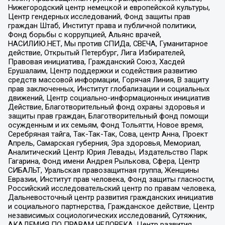
Нижегородский центр немецкой и европейской культуры,
Центр гендерных исследований, Фонд защиты прав
граждан Штаб, Институт права и публичной политики,
Фонд борьбы с коррупцией, Альянс врачей,
НАСИЛИЮ.НЕТ, Мы против СПИДа, СВЕЧА, Гуманитарное
действие, Открытый Петербург, Лига Избирателей,
Правовая инициатива, Гражданский Союз, Хасдей
Ерушалаим, Центр поддержки и содействия развитию
средств массовой информации, Горячая Линия, В защиту
прав заключенных, Институт глобализации и социальных
движений, Центр социально-информационных инициатив
Действие, Благотворительный фонд охраны здоровья и
защиты прав граждан, Благотворительный фонд помощи
осужденным и их семьям, Фонд Тольятти, Новое время,
Серебряная тайга, Так-Так-Так, Сова, центр Анна, Проект
Апрель, Самарская губерния, Эра здоровья, Мемориал,
Аналитический Центр Юрия Левады, Издательство Парк
Гагарина, Фонд имени Андрея Рылькова, Сфера, Центр
СИБАЛЬТ, Уральская правозащитная группа, Женщины
Евразии, Институт прав человека, Фонд защиты гласности,
Российский исследовательский центр по правам человека,
Дальневосточный центр развития гражданских инициатив
и социального партнерства, Гражданское действие, Центр
независимых социологических исследований, Сутяжник,
АКАДЕМИЯ ПО ПРАВАМ ЧЕЛОВЕКА, Центр развития