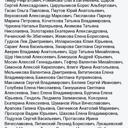
Тимур Рифгатович, Романова Ольга Евгеньевна, Щаров
Сергей Алексадрович, Цирульников Борис Альбертович,
Гасан Ольга Павловна, Паутов Юрий Анатольевич,
Верховский Александр Маркович, Пислакова-Паркер
Марина Петровна, Кочеткова Татьяна Владимировна,
Чуркина Наталья Валерьевна, Акимова Татьяна
Николаевна, Золотарева Екатерина Александровна,
Рачинский Ян Збигневич, Жемкова Елена Борисовна,
Гудков Лев Дмитриевич, Илларионова Юлия Юрьевна,
Саранг Анна Васильевна, Захарова Светлана Сергеевна,
Аверин Владимир Анатольевич, Щур Татьяна Михайловна,
Щур Николай Алексеевич, Блинушов Андрей Юрьевич,
Мосин Алексей Геннадьевич, Гефтер Валентин Михайлович,
Симонов Алексей Кириллович, Флиге Ирина Анатольевна,
Мельникова Валентина Дмитриевна, Вититинова Елена
Владимировна, Баженова Светлана Куприяновна,
Максимов Сергей Владимирович, Беляев Сергей Иванович,
Голубева Елена Николаевна, Ганнушкина Светлана
Алексеевна, Закс Елена Владимировна, Буртина Елена
Юрьевна, Гендель Людмила Залмановна, Кокорина
Екатерина Алексеевна, Шуманов Илья Вячеславович,
Арапова Галина Юрьевна, Свечников Анатолий Мариевич,
Прохоров Вадим Юрьевич, Шахова Елена Владимировна,
Подузов Сергей Васильевич, Протасова Ирина
Вячеславовна, Литинский Леонид Борисович, Лукашевский