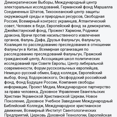
Демократические Выборы, Международный центр
электоральных исследований, Германский фонд Маршалла
Соединенных Штатов, Тихоокеанский центр защиты
окружающей среды и природных ресурсов, Свободная
Россия, Всемирный конгресс украинцев, Атлантический
совет, Человек в беде, Европейский фонд за демократию,
Джеймстаунский фонд, Прожект Хармони, Родники
дракона, Врачи против насильственного извлечения
органов, Фалунь Дафа, Друзья Фалуньгун, Фалуньгун,
Коалиция по расследованию преследования в отношении
Фалуньгун в Китае, Всемирная организация по
расследованию преследований Фалуньгун, Пражский
гражданский центр, Ассоциация школ политических
исследований при Совете Европы, Центр либеральной
современности, Форум русскоязычных европейцев,
Немецко-русский обмен, Бард колледж, Европейский
выбор, Фонд Ходорковского, Оксфордский российский
фонд, Фонд Будущее России, Компания свободы
информации, Проект Медиа, Международное партнерство
за права человека, Духовное Управление Евангельских
Христиан Украинской Христианской Церкви, Новое
Поколение, Духовное Учебное Заведение Международный
Библейский Колледж, Международное христианское
движение, Всемирный Институт Саентологических
Предприятий, Церковь Духовной Технологии, Европейская