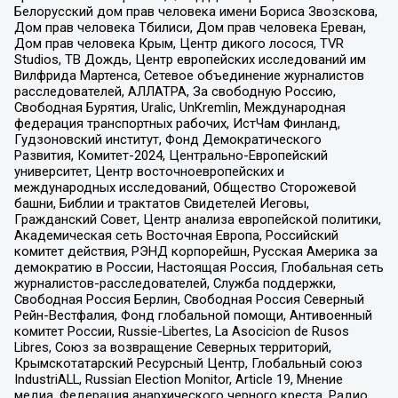
Белорусский дом прав человека имени Бориса Звозскова,
Дом прав человека Тбилиси, Дом прав человека Ереван,
Дом прав человека Крым, Центр дикого лосося, TVR
Studios, ТВ Дождь, Центр европейских исследований им
Вилфрида Мартенса, Сетевое объединение журналистов
расследователей, АЛЛАТРА, За свободную Россию,
Свободная Бурятия, Uralic, UnKremlin, Международная
федерация транспортных рабочих, ИстЧам Финланд,
Гудзоновский институт, Фонд Демократического
Развития, Комитет-2024, Центрально-Европейский
университет, Центр восточноевропейских и
международных исследований, Общество Сторожевой
башни, Библии и трактатов Свидетелей Иеговы,
Гражданский Совет, Центр анализа европейской политики,
Академическая сеть Восточная Европа, Российский
комитет действия, РЭНД корпорейшн, Русская Америка за
демократию в России, Настоящая Россия, Глобальная сеть
журналистов-расследователей, Служба поддержки,
Свободная Россия Берлин, Свободная Россия Северный
Рейн-Вестфалия, Фонд глобальной помощи, Антивоенный
комитет России, Russie-Libertes, La Asocicion de Rusos
Libres, Союз за возвращение Северных территорий,
Крымскотатарский Ресурсный Центр, Глобальный союз
IndustriALL, Russian Election Monitor, Article 19, Мнение
медиа, Федерация анархического черного креста, Радио