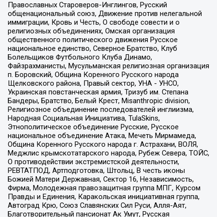
Православных Староверов-Инглингов, Русский
общенациональный союз, Движение против нелегальной
иммиграции, Кровь и Честь, О свободе совести и о
религиозных объединениях, Омская организация
общественного политического движения Русское
национальное единство, Северное Братство, Клуб
Болельщиков Футбольного Клуба Динамо,
Файзрахманисты, Мусульманская религиозная организация
п. Боровский, Община Коренного Русского народа
Щелковского района, Правый сектор, УНА - УНСО,
Украинская повстанческая армия, Тризуб им. Степана
Бандеры, Братство, Белый Крест, Misanthropic division,
Религиозное объединение последователей инглиизма,
Народная Социальная Инициатива, TulaSkins,
Этнополитическое объединение Русские, Русское
национальное объединение Атака, Мечеть Мирмамеда,
Община Коренного Русского народа г. Астрахани, ВОЛЯ,
Меджлис крымскотатарского народа, Рубеж Севера, ТОЙС,
О противодействии экстремистской деятельности,
РЕВТАТПОД, Артподготовка, Штольц, В честь иконы
Божией Матери Державная, Сектор 16, Независимость,
Фирма, Молодежная правозащитная группа МПГ, Курсом
Правды и Единения, Каракольская инициативная группа,
Автоград Крю, Союз Славянских Сил Руси, Алля-Аят,
Благотворительный пансионат Ак Умут, Русская