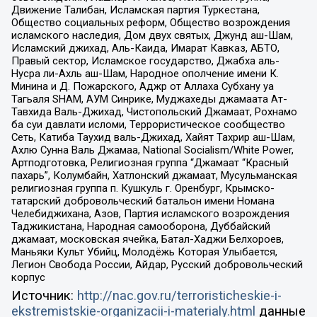
Движение Талибан, Исламская партия Туркестана,
Общество социальных реформ, Общество возрождения
исламского наследия, Дом двух святых, Джунд аш-Шам,
Исламский джихад, Аль-Каида, Имарат Кавказ, АБТО,
Правый сектор, Исламское государство, Джабха аль-
Нусра ли-Ахль аш-Шам, Народное ополчение имени К.
Минина и Д. Пожарского, Аджр от Аллаха Субхану уа
Тагьаля SHAM, АУМ Синрике, Муджахеды джамаата Ат-
Тавхида Валь-Джихад, Чистопольский Джамаат, Рохнамо
ба суи давлати исломи, Террористическое сообщество
Сеть, Катиба Таухид валь-Джихад, Хайят Тахрир аш-Шам,
Ахлю Сунна Валь Джамаа, National Socialism/White Power,
Артподготовка, Религиозная группа “Джамаат “Красный
пахарь”, Колумбайн, Хатлонский джамаат, Мусульманская
религиозная группа п. Кушкуль г. Оренбург, Крымско-
татарский добровольческий батальон имени Номана
Челебиджихана, Азов, Партия исламского возрождения
Таджикистана, Народная самооборона, Дуббайский
джамаат, московская ячейка, Батал-Хаджи Белхороев,
Маньяки Культ Убийц, Молодёжь Которая Улыбается,
Легион Свобода России, Айдар, Русский добровольческий
корпус
Источник:
http://nac.gov.ru/terroristicheskie-i-
ekstremistskie-organizacii-i-materialy.html
данные