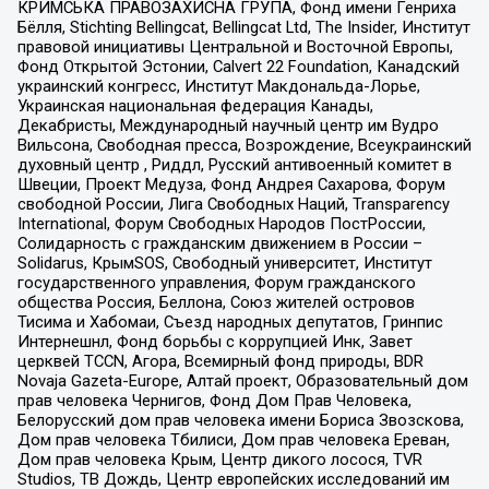
КРИМСЬКА ПРАВОЗАХИСНА ГРУПА, Фонд имени Генриха
Бёлля, Stichting Bellingcat, Bellingcat Ltd, The Insider, Институт
правовой инициативы Центральной и Восточной Европы,
Фонд Открытой Эстонии, Calvert 22 Foundation, Канадский
украинский конгресс, Институт Макдональда-Лорье,
Украинская национальная федерация Канады,
Декабристы, Международный научный центр им Вудро
Вильсона, Свободная пресса, Возрождение, Всеукраинский
духовный центр , Риддл, Русский антивоенный комитет в
Швеции, Проект Медуза, Фонд Андрея Сахарова, Форум
свободной России, Лига Свободных Наций, Transparеncy
International, Форум Свободных Народов ПостРоссии,
Солидарность с гражданским движением в России –
Solidarus, КрымSOS, Свободный университет, Институт
государственного управления, Форум гражданского
общества Россия, Беллона, Союз жителей островов
Тисима и Хабомаи, Съезд народных депутатов, Гринпис
Интернешнл, Фонд борьбы с коррупцией Инк, Завет
церквей TCCN, Агора, Всемирный фонд природы, BDR
Novaja Gazeta-Europe, Алтай проект, Образовательный дом
прав человека Чернигов, Фонд Дом Прав Человека,
Белорусский дом прав человека имени Бориса Звозскова,
Дом прав человека Тбилиси, Дом прав человека Ереван,
Дом прав человека Крым, Центр дикого лосося, TVR
Studios, ТВ Дождь, Центр европейских исследований им