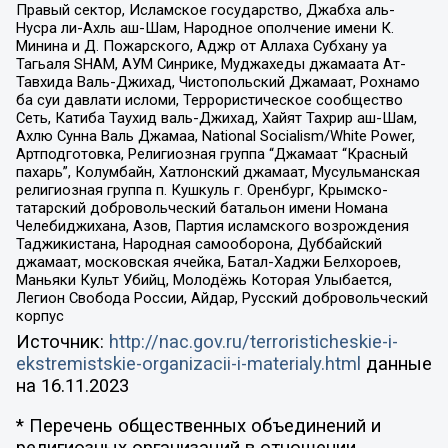
Правый сектор, Исламское государство, Джабха аль-
Нусра ли-Ахль аш-Шам, Народное ополчение имени К.
Минина и Д. Пожарского, Аджр от Аллаха Субхану уа
Тагьаля SHAM, АУМ Синрике, Муджахеды джамаата Ат-
Тавхида Валь-Джихад, Чистопольский Джамаат, Рохнамо
ба суи давлати исломи, Террористическое сообщество
Сеть, Катиба Таухид валь-Джихад, Хайят Тахрир аш-Шам,
Ахлю Сунна Валь Джамаа, National Socialism/White Power,
Артподготовка, Религиозная группа “Джамаат “Красный
пахарь”, Колумбайн, Хатлонский джамаат, Мусульманская
религиозная группа п. Кушкуль г. Оренбург, Крымско-
татарский добровольческий батальон имени Номана
Челебиджихана, Азов, Партия исламского возрождения
Таджикистана, Народная самооборона, Дуббайский
джамаат, московская ячейка, Батал-Хаджи Белхороев,
Маньяки Культ Убийц, Молодёжь Которая Улыбается,
Легион Свобода России, Айдар, Русский добровольческий
корпус
Источник:
http://nac.gov.ru/terroristicheskie-i-
ekstremistskie-organizacii-i-materialy.html
данные
на
16.11.2023
* Перечень общественных объединений и