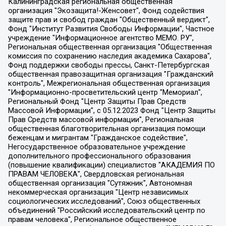
Калининградская региональная общественная организация "Экозащита!-Женсовет", Фонд содействия защите прав и свобод граждан "Общественный вердикт", Фонд "Институт Развития Свободы Информации", Частное учреждение "Информационное агентство МЕМО. РУ", Региональная общественная организация "Общественная комиссия по сохранению наследия академика Сахарова", Фонд поддержки свободы прессы, Санкт-Петербургская общественная правозащитная организация "Гражданский контроль", Межрегиональная общественная организация "Информационно-просветительский центр "Мемориал", Региональный Фонд "Центр Защиты Прав Средств Массовой Информации", с 05.12.2023 Фонд "Центр Защиты Прав Средств массовой информации", Региональная общественная благотворительная организация помощи беженцам и мигрантам "Гражданское содействие", Негосударственное образовательное учреждение дополнительного профессионального образования (повышение квалификации) специалистов "АКАДЕМИЯ ПО ПРАВАМ ЧЕЛОВЕКА", Свердловская региональная общественная организация "Сутяжник", Автономная некоммерческая организация "Центр независимых социологических исследований", Союз общественных объединений "Российский исследовательский центр по правам человека", Региональное общественное учреждение научно-информационный центр "МЕМОРИАЛ", Некоммерческая организация "Фонд защиты гласности", Автономная некоммерческая организация "Институт прав человека", Городская общественная организация "Екатеринбургское общество "МЕМОРИАЛ", Городская общественная организация "Рязанское историко-просветительское и правозащитное общество "Мемориал" (Рязанский Мемориал), Челябинский региональный орган общественной самодеятельности – женское общественное объединение "Женщины Евразии", Челябинский региональный орган общественной самодеятельности "Уральская правозащитная группа", Фонд содействия защите здоровья и социальной справедливости имени Андрея Рылькова, Автономная Некоммерческая Организация "Аналитический Центр Юрия Левады", Автономная некоммерческая организация социальной поддержки населения "Проект Апрель", Региональная общественная организация помощи женщинам и детям, находящимся в кризисной ситуации "Информационно-методический центр "Анна", Фонд содействия развитию массовых коммуникаций и правовому просвещению "Так-так-Так", Фонд содействия устойчивому развитию "Серебряная тайга", Свердловский региональный общественный фонд социальных проектов "Новое время", "Idel.Реалии", Кавказ.Реалии, Крым.Реалии, Телеканал Настоящее Время, Татаро-башкирская служба Радио Свобода (Azatliq Radiosi), Радио Свободная Европа/Радио Свобода (PCE/PC), "Сибирь.Реалии", "Фактограф", Благотворительный фонд помощи осужденным и их семьям, Автономная некоммерческая организация "Институт глобализации и социальных движений", Фонд "В защиту прав заключенных", Частное учреждение "Центр поддержки и содействия развитию средств массовой информации", Пензенский региональный общественный благотворительный фонд "Гражданский союз", "Север.Реалии", Некоммерческая организация Фонд "Правовая инициатива", Общество с ограниченной ответственностью "Радио Свободная Европа/Радио Свобода", Чешское информационное агентство "MEDIUM-ORIENT", Красноярская региональная общественная организация "Мы против СПИДа", Камалягин Денис Николаевич, Маркелов Сергей Евгеньевич, Пономарев Лев Александрович, Савицкая Людмила Алексеевна, Автономная некоммерческая организация "Центр по работе с проблемой насилия "НАСИЛИЮ.НЕТ", Межрегиональный профессиональный союз работников здравоохранения "Альянс врачей", Юридическое лицо, зарегистрированное в Латвийской Республике, SIA "Medusa Project" (регистрационный номер 40103797863, дата регистрации 10.06.2014), Некоммерческая организация "Фонд по борьбе с коррупцией", Автономная некоммерческая организация "Институт права и публичной политики", Баданин Роман Сергеевич, Гликин Максим Александрович, Железнова Мария Михайловна, Лукьянова Юлия Сергеевна, Маетная Елизавета Витальевна, Маняхин Петр Борисович, Чуракова Ольга Владимировна, Ярош Юлия Петровна, Юридическое лицо "The Insider SIA", зарегистрированное в Риге, Латвийская Республика (дата регистрации 26.06.2015), являющееся администратором доменного имени интернет-издания "The Insider SIA", https://theins.ru, Постернак Алексей Евгеньевич, Рубин Михаил Аркадьевич, Анин Роман Александрович, Юридическое лицо Istories fonds, зарегистрированное в Латвийской Республике (регистрационный номер 50008295751, дата регистрации 24.02.2020), Великовский Дмитрий Александрович, Долинина Ирина Николаевна, Мароховская Алеся Алексеевна, Шлейнов Роман Юрьевич, Шмагун Олеся Валентиновна, Общество с ограниченной ответственностью "Альтаир 2021", Общество с ограниченной ответственностью "Вега 2021", Общество с ограниченной ответственностью "Главный редактор 2021", Общество с ограниченной ответственностью "Ромашки монолит", Важенков Артем Валерьевич, Ивановская областная общественная организация "Центр гендерных исследований", Гурман Юрий Альбертович, Медиапроект "ОВД-Инфо", Егоров Владимир Владимирович, Жилинский Владимир Александрович, Общество с ограниченной ответственностью "ЗП", Иванова София Юрьевна, Карезина Инна Павловна, Кильтау Екатерина Викторовна, Петров Алексей Викторович, Пискунов Сергей Евгеньевич, Смирнов Сергей Сергеевич, Тихонов Михаил Сергеевич, Общество с ограниченной ответственностью "ЖУРНАЛИСТ-ИНОСТРАННЫЙ АГЕНТ", Арапова Галина Юрьевна, Вольтская Татьяна Анатольевна, Американская компания "Mason G.E.S. Anonymous Foundation" (США), являющаяся владельцем интернет-издания https://mnews.world/, Компания "Stichting Bellingcat", зарегистрированная в Нидерландах (дата регистрации 11.07.2018), Захаров Андрей Вячеславович, Клепиковская Екатерина Дмитриевна, Общество с ограниченной ответственностью "МЕМО", Перл Роман Александрович, Симонов Евгений Алексеевич, Соловьева Елена Анатольевна, Сотников Даниил Владимирович, Сурначева Елизавета Дмитриевна, Автономная некоммерческая организация по защите прав человека и информированию населения "Якутия – Наше Мнение", Общество с ограниченной ответственностью "Москоу диджитал медиа", с 26.01.2023 Общество с ограниченной ответственностью "Чайка Белые сады", Ветошкина Валерия Валерьевна, Заговора Максим Александрович, Межрегиональное общественное движение "Российская ЛГБТ - сеть", Оленичев Максим Владимирович, Павлов Иван Юрьевич, Скворцова Елена Сергеевна, Общество с ограниченной ответственностью "Как бы инагент", Кочетков Игорь Викторович, Общество с ограниченной ответственностью "Честные выборы", Еланчик Олег Александрович, Общество с ограниченной ответственностью "Нобелевский призыв", Гималова Регина Эмилевна, Григорьев Андрей Валерьевич, Григорьева Алина Александровна, Ассоциация по содействию защите прав призывников, альтернативнослужащих и военнослужащих "Правозащитная группа "Гражданин.Армия.Право", Хисамова Регина Фаритовна, Автономная некоммерческая организация по реализации социально-правовых программ "Лилит", Дальневосточное общественное движение "Маяк", Санкт-Петербургская ЛГБТ-инициативная группа "Выход", Инициативная группа ЛГБТ+ "Реверс", Алексеев Андрей Викторович, Бекбулатова Таисия Львовна, Беляев Иван Михайлович, Владыкина Елена Сергеевна, Гельман Марат Александрович, Никульшина Вероника Юрьевна, Толоконникова Надежда Андреевна, Шендерович Виктор Анатольевич, Общество с ограниченной ответственностью "Данное сообщение", Общество с ограниченной ответственностью Издательский дом "Новая глава", Айнбиндер Александра Александровна, Московский комьюнити-центр для ЛГБТ+инициатив, Благотворительный фонд развития филантропии, Deutsche Welle (Германия, Kurt-Schumacher-Strasse 3, 53113 Bonn), Борзунова Мария Михайловна, Воробьев Виктор Викторович, Голубева Анна Львовна, Константинова Алла Михайловна, Малкова Ирина Владимировна, Мурадов Мурад Абдулгалимович, Осетинская Елизавета Николаевна, Понасенков Евгений Николаевич, Ганапольский Матвей Юрьевич, Киселев Евгений Алексеевич, Борухович Ирина Григорьевна, Дремин Иван Тимофеевич, Дубровский Дмитрий Викторович, Красноярская региональная общественная организация поддержки и развития альтернативных образовательных технологий и межкультурных коммуникаций "ИНТЕРРА", Маяковская Екатерина Алексеевна, Фейгин Марк Захарович, Филимонов Андрей Викторович, Дзугкоева Регина Николаевна, Доброхотов Роман Александрович, Дудь Юрий Александрович, Елкин Сергей Владимирович, Кругликов Кирилл Игоревич, Сабунаева Мария Леонидовна, Семенов Алексей Владимирович, Шаинян Карен Багратович, Шульман Екатерина Михайловна, Асафьев Артур Валерьевич, Вахштайн Виктор Семенович, Венедиктов Алексей Алексеевич, Лушникова Екатерина Евгеньевна, Волков Леонид Михайлович, Невзоров Александр Глебович, Пархоменко Сергей Борисович, Сироткин Ярослав Николаевич, Кара-Мурза Владимир Владимирович, Баранова Наталья Владимировна, Гозман Леонид Яковлевич, Кагарлицкий Борис Юльевич, Климарев Михаил Валерьевич, Милов Владимир Станиславович, Автономная некоммерческая организация Краснодарский центр современного искусства "Типография", Моргенштерн Алишер Тагирович, Соболь Любовь Эдуардовна, Общество с ограниченной ответственностью "ЛИЗА НОРМ", Каспаров Гарри Кимович, Ходорковский Михаил Борисович, Общество с ограниченной ответственностью "Апрельские тезисы", Данилович Ирина Брониславовна, Кашин Олег Владимирович, Петров Николай Владимирович, Пивоваров Алексей Владимирович, Соколов Михаил Владимирович, Цветкова Юлия Владимировна, Чичваркин Евгений Александрович, Комитет против пыток/Команда против пыток, Общество с ограниченной ответственностью "Первый научный", Общество с ограниченной ответственностью "Вертолет и ко", Белоцерковская Вероника Борисовна, Кац Максим Евгеньевич, Лазарева Татьяна Юрьевна, Шаведдинов Руслан Табризович, Яшин Илья Валерьевич, Общество с ограниченной ответственностью "Иноагент ААВ", Алешковский Дмитрий Петрович, Альбац Евгения Марковна, Быков Дмитрий Львович, Галямина Юлия Евгеньевна, Лойко Сергей Леонидович, Мартынов Кирилл Константинович, Медведев Сергей Александрович, Крашенинников Федор Геннадиевич, Гордеева Катерина Вл