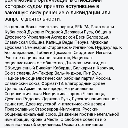
религиозных организаций в отношении
которых судом принято вступившее в
законную силу решение о ликвидации или
запрете деятельности:
Национал-большевистская партия, ВЕК РА, Рада земли
Кубанской Духовно Родовой Державы Русь, Община
Духовного Управления Асгардской Веси Беловодья,
Славянская Община Капища Веды Перуна, Мужская
Духовная Семинария Староверов-Инглингов, Нурджулар, К
Богодержавию, Таблиги Джамаат, Свидетели Иеговы,
Русское национальное единство, Национал-
социалистическое общество, Джамаат мувахидов,
Объединенный Вилайат Кабарды, Балкарии и Карачая,
Союз славян, Ат-Такфир Валь-Хиджра, Пит Буль,
Национал-социалистическая рабочая партия России,
Славянский союз, Формат-18, Благородный Орден
Дьявола, Армия воли народа, Национальная
Социалистическая Инициатива города Череповца,
Духовно-Родовая Держава Русь, Русское национальное
единство, Древнерусской Инглистической церкви
Православных Староверов-Инглингов, Русский
общенациональный союз, Движение против нелегальной
иммиграции, Кровь и Честь, О свободе совести и о
религиозных объединениях, Омская организация