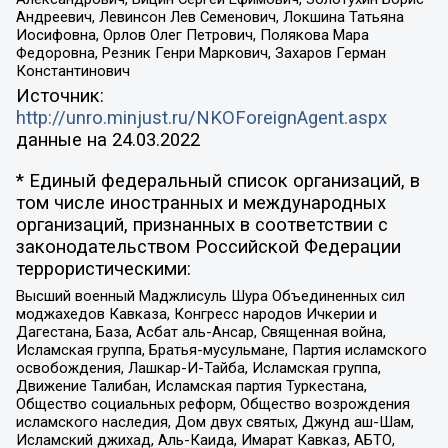
Андреевич, Левинсон Лев Семенович, Локшина Татьяна
Иосифовна, Орлов Олег Петрович, Полякова Мара
Федоровна, Резник Генри Маркович, Захаров Герман
Константинович
Источник:
http://unro.minjust.ru/NKOForeignAgent.aspx
данные на
24.03.2022
* Единый федеральный список организаций, в
том числе иностранных и международных
организаций, признанных в соответствии с
законодательством Российской Федерации
террористическими:
Высший военный Маджлисуль Шура Объединенных сил
моджахедов Кавказа, Конгресс народов Ичкерии и
Дагестана, База, Асбат аль-Ансар, Священная война,
Исламская группа, Братья-мусульмане, Партия исламского
освобождения, Лашкар-И-Тайба, Исламская группа,
Движение Талибан, Исламская партия Туркестана,
Общество социальных реформ, Общество возрождения
исламского наследия, Дом двух святых, Джунд аш-Шам,
Исламский джихад, Аль-Каида, Имарат Кавказ, АБТО,