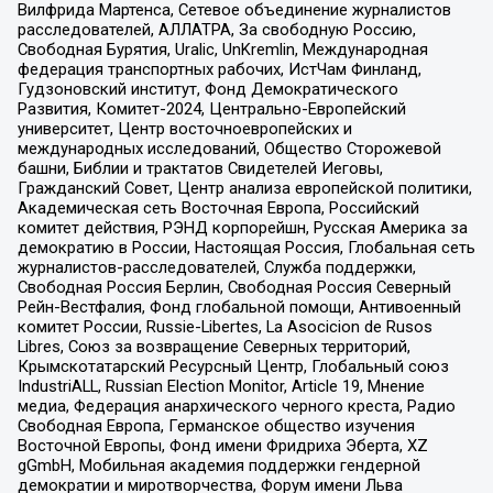
Вилфрида Мартенса, Сетевое объединение журналистов
расследователей, АЛЛАТРА, За свободную Россию,
Свободная Бурятия, Uralic, UnKremlin, Международная
федерация транспортных рабочих, ИстЧам Финланд,
Гудзоновский институт, Фонд Демократического
Развития, Комитет-2024, Центрально-Европейский
университет, Центр восточноевропейских и
международных исследований, Общество Сторожевой
башни, Библии и трактатов Свидетелей Иеговы,
Гражданский Совет, Центр анализа европейской политики,
Академическая сеть Восточная Европа, Российский
комитет действия, РЭНД корпорейшн, Русская Америка за
демократию в России, Настоящая Россия, Глобальная сеть
журналистов-расследователей, Служба поддержки,
Свободная Россия Берлин, Свободная Россия Северный
Рейн-Вестфалия, Фонд глобальной помощи, Антивоенный
комитет России, Russie-Libertes, La Asocicion de Rusos
Libres, Союз за возвращение Северных территорий,
Крымскотатарский Ресурсный Центр, Глобальный союз
IndustriALL, Russian Election Monitor, Article 19, Мнение
медиа, Федерация анархического черного креста, Радио
Свободная Европа, Германское общество изучения
Восточной Европы, Фонд имени Фридриха Эберта, XZ
gGmbH, Мобильная академия поддержки гендерной
демократии и миротворчества, Форум имени Льва