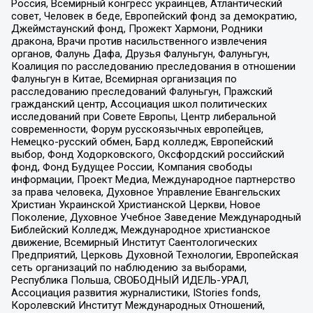
Россия, Всемирный конгресс украинцев, Атлантический
совет, Человек в беде, Европейский фонд за демократию,
Джеймстаунский фонд, Прожект Хармони, Родники
дракона, Врачи против насильственного извлечения
органов, Фалунь Дафа, Друзья Фалуньгун, Фалуньгун,
Коалиция по расследованию преследования в отношении
Фалуньгун в Китае, Всемирная организация по
расследованию преследований Фалуньгун, Пражский
гражданский центр, Ассоциация школ политических
исследований при Совете Европы, Центр либеральной
современности, Форум русскоязычных европейцев,
Немецко-русский обмен, Бард колледж, Европейский
выбор, Фонд Ходорковского, Оксфордский российский
фонд, Фонд Будущее России, Компания свободы
информации, Проект Медиа, Международное партнерство
за права человека, Духовное Управление Евангельских
Христиан Украинской Христианской Церкви, Новое
Поколение, Духовное Учебное Заведение Международный
Библейский Колледж, Международное христианское
движение, Всемирный Институт Саентологических
Предприятий, Церковь Духовной Технологии, Европейская
сеть организаций по наблюдению за выборами,
Республика Польша, СВОБОДНЫЙ ИДЕЛЬ-УРАЛ,
Ассоциация развития журналистики, IStories fonds,
Королевский Институт Международных Отношений,