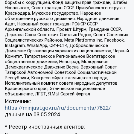
борьбы с коррупцией, Фонд защиты прав граждан, Штабы
Навального, Совет граждан СССР Прикубанского округа г.
Краснодара, Мужское государство, Народное
объединение русского движения, Народное движение
Адат, Народный совет граждан РСФСР СССР
Архангельской области, Проект Штурм, Граждане СССР,
Держава Союз Советских Светлых Родов, Совет Советских
Социалистических Районов, Meta Platforms Inc, Facebook,
Instagram, WhatsApp, СИЧ-С14, Добровольческое
Движение Организации украинских националистов, Черный
Комитет, Татарстанское Региональное Всетатарское
общественное движение, Невоград, Молодежное
Демократическое Движение Весна, Верховный Совет
Татарской Автономной Советской Социалистической
Республики, Конгресс ойрат-калмыцкого народа,
Исполнительный комитет совета народных депутатов
Красноярского края, Этническое национальное
объединение, ЛГБТ, Я.МЫ Сергей Фургал
Источник:
https://minjust.gov.ru/ru/documents/7822/
данные на
03.05.2024
* Реестр иностранных агентов: