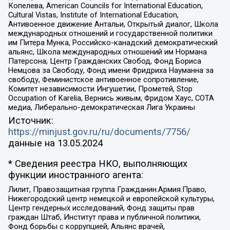
Копелева, American Councils for International Education,
Cultural Vistas, Institute of International Education,
Антивоенное движение Антальи, Открытый диалог, Школа
международных отношений и государственной политики
им Питера Мунка, Российско-канадский демократический
альянс, Школа международных отношений им Нормана
Патерсона, Центр Гражданских Свобод, Фонд Бориса
Немцова за Свободу, Фонд имени Фридриха Науманна за
свободу, Феминистское антивоенное сопротивление,
Комитет независимости Ингушетии, Прометей, Stop
Occupation of Karelia, Вернись живым, Фридом Хаус, СОТА
медиа, Либерально-демократическая Лига Украины
Источник:
https://minjust.gov.ru/ru/documents/7756/
данные на
13.05.2024
* Сведения реестра НКО, выполняющих
функции иностранного агента:
Лилит, Правозащитная группа Гражданин.Армия.Право,
Нижегородский центр немецкой и европейской культуры,
Центр гендерных исследований, Фонд защиты прав
граждан Штаб, Институт права и публичной политики,
Фонд борьбы с коррупцией, Альянс врачей,