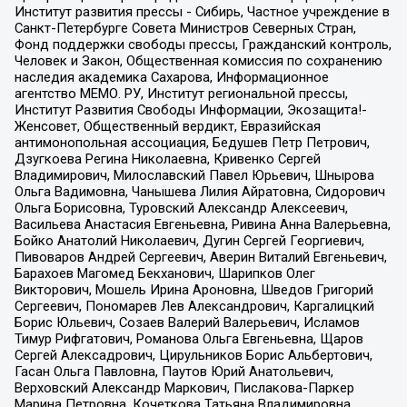
Институт развития прессы - Сибирь, Частное учреждение в
Санкт-Петербурге Совета Министров Северных Стран,
Фонд поддержки свободы прессы, Гражданский контроль,
Человек и Закон, Общественная комиссия по сохранению
наследия академика Сахарова, Информационное
агентство МЕМО. РУ, Институт региональной прессы,
Институт Развития Свободы Информации, Экозащита!-
Женсовет, Общественный вердикт, Евразийская
антимонопольная ассоциация, Бедушев Петр Петрович,
Дзугкоева Регина Николаевна, Кривенко Сергей
Владимирович, Милославский Павел Юрьевич, Шнырова
Ольга Вадимовна, Чанышева Лилия Айратовна, Сидорович
Ольга Борисовна, Туровский Александр Алексеевич,
Васильева Анастасия Евгеньевна, Ривина Анна Валерьевна,
Бойко Анатолий Николаевич, Дугин Сергей Георгиевич,
Пивоваров Андрей Сергеевич, Аверин Виталий Евгеньевич,
Барахоев Магомед Бекханович, Шарипков Олег
Викторович, Мошель Ирина Ароновна, Шведов Григорий
Сергеевич, Пономарев Лев Александрович, Каргалицкий
Борис Юльевич, Созаев Валерий Валерьевич, Исламов
Тимур Рифгатович, Романова Ольга Евгеньевна, Щаров
Сергей Алексадрович, Цирульников Борис Альбертович,
Гасан Ольга Павловна, Паутов Юрий Анатольевич,
Верховский Александр Маркович, Пислакова-Паркер
Марина Петровна, Кочеткова Татьяна Владимировна,