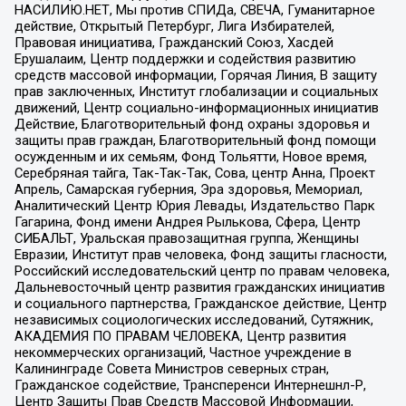
НАСИЛИЮ.НЕТ, Мы против СПИДа, СВЕЧА, Гуманитарное
действие, Открытый Петербург, Лига Избирателей,
Правовая инициатива, Гражданский Союз, Хасдей
Ерушалаим, Центр поддержки и содействия развитию
средств массовой информации, Горячая Линия, В защиту
прав заключенных, Институт глобализации и социальных
движений, Центр социально-информационных инициатив
Действие, Благотворительный фонд охраны здоровья и
защиты прав граждан, Благотворительный фонд помощи
осужденным и их семьям, Фонд Тольятти, Новое время,
Серебряная тайга, Так-Так-Так, Сова, центр Анна, Проект
Апрель, Самарская губерния, Эра здоровья, Мемориал,
Аналитический Центр Юрия Левады, Издательство Парк
Гагарина, Фонд имени Андрея Рылькова, Сфера, Центр
СИБАЛЬТ, Уральская правозащитная группа, Женщины
Евразии, Институт прав человека, Фонд защиты гласности,
Российский исследовательский центр по правам человека,
Дальневосточный центр развития гражданских инициатив
и социального партнерства, Гражданское действие, Центр
независимых социологических исследований, Сутяжник,
АКАДЕМИЯ ПО ПРАВАМ ЧЕЛОВЕКА, Центр развития
некоммерческих организаций, Частное учреждение в
Калининграде Совета Министров северных стран,
Гражданское содействие, Трансперенси Интернешнл-Р,
Центр Защиты Прав Средств Массовой Информации,