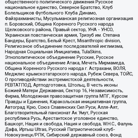
общественного политического движения Русское
национальное единство, Северное Братство, Клуб
Болельщиков Футбольного Клуба Динамо,
Файзрахманисты, Мусульманская религиозная организация
п. Боровский, Община Коренного Русского народа
Щелковского района, Правый сектор, УНА - УНСО,
Украинская повстанческая армия, Тризуб им. Степана
Бандеры, Братство, Белый Крест, Misanthropic division,
Религиозное объединение последователей инглиизма,
Народная Социальная Инициатива, TulaSkins,
Этнополитическое объединение Русские, Русское
национальное объединение Атака, Мечеть Мирмамеда,
Община Коренного Русского народа г. Астрахани, ВОЛЯ,
Меджлис крымскотатарского народа, Рубеж Севера, ТОЙС,
О противодействии экстремистской деятельности,
РЕВТАТПОД, Артподготовка, Штольц, В честь иконы
Божией Матери Державная, Сектор 16, Независимость,
Фирма, Молодежная правозащитная группа МПГ, Курсом
Правды и Единения, Каракольская инициативная группа,
Автоград Крю, Союз Славянских Сил Руси, Алля-Аят,
Благотворительный пансионат Ак Умут, Русская
республика Русь, Арестантское уголовное единство,
Башкорт, Нация и свобода, Нация и свобода, W.H.С., Фалунь
Дафа, Иртыш Ultras, Русский Патриотический клуб-
Новокузнецк/РПК, Сибирский державный союз, Фонд