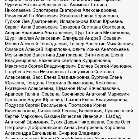
Чуркина Наталья Валерьевна, Акимова Татьяна
Николаевна, Золотарева Екатерина Александровна,
Рачинский Ян Збигневич, Жемкова Елена Борисовна,
Гудков Лев Дмитриевич, Илларионова Юлия Юрьевна,
Саранг Анна Васильевна, Захарова Светлана Сергеевна,
Аверин Владимир Анатольевич, Щур Татьяна Михайловна,
Щур Николай Алексеевич, Блинушов Андрей Юрьевич,
Мосин Алексей Геннадьевич, Гефтер Валентин Михайлович,
Симонов Алексей Кириллович, Флиге Ирина Анатольевна,
Мельникова Валентина Дмитриевна, Вититинова Елена
Владимировна, Баженова Светлана Куприяновна,
Максимов Сергей Владимирович, Беляев Сергей Иванович,
Голубева Елена Николаевна, Ганнушкина Светлана
Алексеевна, Закс Елена Владимировна, Буртина Елена
Юрьевна, Гендель Людмила Залмановна, Кокорина
Екатерина Алексеевна, Шуманов Илья Вячеславович,
Арапова Галина Юрьевна, Свечников Анатолий Мариевич,
Прохоров Вадим Юрьевич, Шахова Елена Владимировна,
Подузов Сергей Васильевич, Протасова Ирина
Вячеславовна, Литинский Леонид Борисович, Лукашевский
Сергей Маркович, Бахмин Вячеслав Иванович, Шабад
Анатолий Ефимович, Сухих Дарья Николаевна, Орлов Олег
Петрович, Добровольская Анна Дмитриевна, Королева
Александра Евгеньевна, Смирнов Владимир
Александрович, Вицин Сергей Ефимович, Золотухин Борис