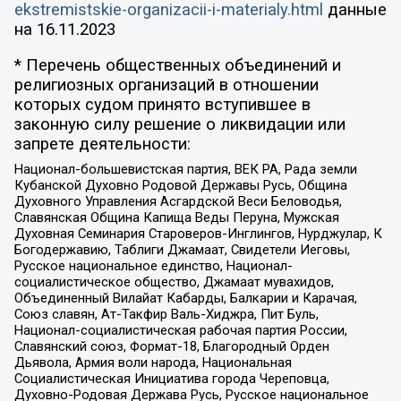
ekstremistskie-organizacii-i-materialy.html
данные
на
16.11.2023
* Перечень общественных объединений и
религиозных организаций в отношении
которых судом принято вступившее в
законную силу решение о ликвидации или
запрете деятельности:
Национал-большевистская партия, ВЕК РА, Рада земли
Кубанской Духовно Родовой Державы Русь, Община
Духовного Управления Асгардской Веси Беловодья,
Славянская Община Капища Веды Перуна, Мужская
Духовная Семинария Староверов-Инглингов, Нурджулар, К
Богодержавию, Таблиги Джамаат, Свидетели Иеговы,
Русское национальное единство, Национал-
социалистическое общество, Джамаат мувахидов,
Объединенный Вилайат Кабарды, Балкарии и Карачая,
Союз славян, Ат-Такфир Валь-Хиджра, Пит Буль,
Национал-социалистическая рабочая партия России,
Славянский союз, Формат-18, Благородный Орден
Дьявола, Армия воли народа, Национальная
Социалистическая Инициатива города Череповца,
Духовно-Родовая Держава Русь, Русское национальное