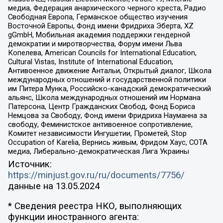
медиа, Федерация анархического черного креста, Радио
Свободная Европа, Германское общество изучения
Восточной Европы, Фонд имени Фридриха Эберта, XZ
gGmbH, Мобильная академия поддержки гендерной
демократии и миротворчества, Форум имени Льва
Копелева, American Councils for International Education,
Cultural Vistas, Institute of International Education,
Антивоенное движение Антальи, Открытый диалог, Школа
международных отношений и государственной политики
им Питера Мунка, Российско-канадский демократический
альянс, Школа международных отношений им Нормана
Патерсона, Центр Гражданских Свобод, Фонд Бориса
Немцова за Свободу, Фонд имени Фридриха Науманна за
свободу, Феминистское антивоенное сопротивление,
Комитет независимости Ингушетии, Прометей, Stop
Occupation of Karelia, Вернись живым, Фридом Хаус, СОТА
медиа, Либерально-демократическая Лига Украины
Источник:
https://minjust.gov.ru/ru/documents/7756/
данные на
13.05.2024
* Сведения реестра НКО, выполняющих
функции иностранного агента: