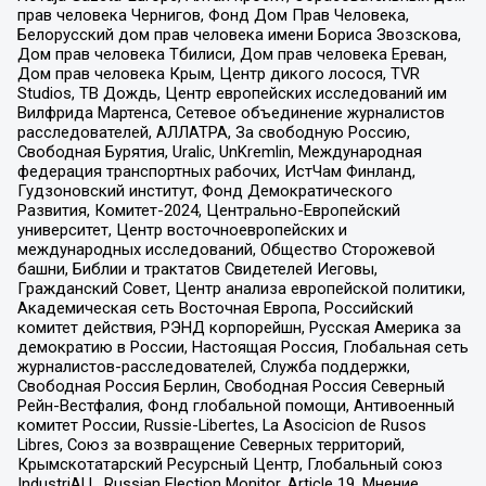
прав человека Чернигов, Фонд Дом Прав Человека,
Белорусский дом прав человека имени Бориса Звозскова,
Дом прав человека Тбилиси, Дом прав человека Ереван,
Дом прав человека Крым, Центр дикого лосося, TVR
Studios, ТВ Дождь, Центр европейских исследований им
Вилфрида Мартенса, Сетевое объединение журналистов
расследователей, АЛЛАТРА, За свободную Россию,
Свободная Бурятия, Uralic, UnKremlin, Международная
федерация транспортных рабочих, ИстЧам Финланд,
Гудзоновский институт, Фонд Демократического
Развития, Комитет-2024, Центрально-Европейский
университет, Центр восточноевропейских и
международных исследований, Общество Сторожевой
башни, Библии и трактатов Свидетелей Иеговы,
Гражданский Совет, Центр анализа европейской политики,
Академическая сеть Восточная Европа, Российский
комитет действия, РЭНД корпорейшн, Русская Америка за
демократию в России, Настоящая Россия, Глобальная сеть
журналистов-расследователей, Служба поддержки,
Свободная Россия Берлин, Свободная Россия Северный
Рейн-Вестфалия, Фонд глобальной помощи, Антивоенный
комитет России, Russie-Libertes, La Asocicion de Rusos
Libres, Союз за возвращение Северных территорий,
Крымскотатарский Ресурсный Центр, Глобальный союз
IndustriALL, Russian Election Monitor, Article 19, Мнение