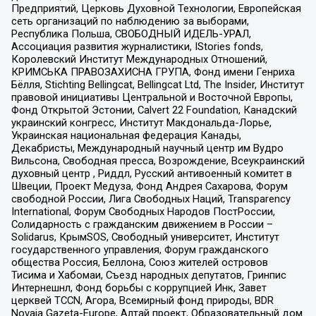
Предприятий, Церковь Духовной Технологии, Европейская
сеть организаций по наблюдению за выборами,
Республика Польша, СВОБОДНЫЙ ИДЕЛЬ-УРАЛ,
Ассоциация развития журналистики, IStories fonds,
Королевский Институт Международных Отношений,
КРИМСЬКА ПРАВОЗАХИСНА ГРУПА, Фонд имени Генриха
Бёлля, Stichting Bellingcat, Bellingcat Ltd, The Insider, Институт
правовой инициативы Центральной и Восточной Европы,
Фонд Открытой Эстонии, Calvert 22 Foundation, Канадский
украинский конгресс, Институт Макдональда-Лорье,
Украинская национальная федерация Канады,
Декабристы, Международный научный центр им Вудро
Вильсона, Свободная пресса, Возрождение, Всеукраинский
духовный центр , Риддл, Русский антивоенный комитет в
Швеции, Проект Медуза, Фонд Андрея Сахарова, Форум
свободной России, Лига Свободных Наций, Transparеncy
International, Форум Свободных Народов ПостРоссии,
Солидарность с гражданским движением в России –
Solidarus, КрымSOS, Свободный университет, Институт
государственного управления, Форум гражданского
общества Россия, Беллона, Союз жителей островов
Тисима и Хабомаи, Съезд народных депутатов, Гринпис
Интернешнл, Фонд борьбы с коррупцией Инк, Завет
церквей TCCN, Агора, Всемирный фонд природы, BDR
Novaja Gazeta-Europe, Алтай проект, Образовательный дом