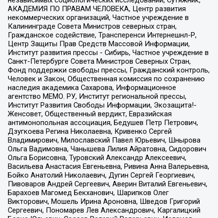
АКАДЕМИЯ ПО ПРАВАМ ЧЕЛОВЕКА, Центр развития
некоммерческих организаций, Частное учреждение в
Калининграде Совета Министров северных стран,
Гражданское содействие, Трансперенси Интернешнл-Р,
Центр Защиты Прав Средств Массовой Информации,
Институт развития прессы - Сибирь, Частное учреждение в
Санкт-Петербурге Совета Министров Северных Стран,
Фонд поддержки свободы прессы, Гражданский контроль,
Человек и Закон, Общественная комиссия по сохранению
наследия академика Сахарова, Информационное
агентство МЕМО. РУ, Институт региональной прессы,
Институт Развития Свободы Информации, Экозащита!-
Женсовет, Общественный вердикт, Евразийская
антимонопольная ассоциация, Бедушев Петр Петрович,
Дзугкоева Регина Николаевна, Кривенко Сергей
Владимирович, Милославский Павел Юрьевич, Шнырова
Ольга Вадимовна, Чанышева Лилия Айратовна, Сидорович
Ольга Борисовна, Туровский Александр Алексеевич,
Васильева Анастасия Евгеньевна, Ривина Анна Валерьевна,
Бойко Анатолий Николаевич, Дугин Сергей Георгиевич,
Пивоваров Андрей Сергеевич, Аверин Виталий Евгеньевич,
Барахоев Магомед Бекханович, Шарипков Олег
Викторович, Мошель Ирина Ароновна, Шведов Григорий
Сергеевич, Пономарев Лев Александрович, Каргалицкий