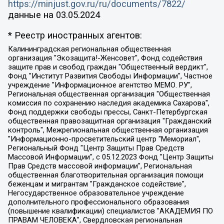
https://minjust.gov.ru/ru/documents/7822/
данные на
03.05.2024
* Реестр иностранных агентов:
Калининградская региональная общественная организация "Экозащита!-Женсовет", Фонд содействия защите прав и свобод граждан "Общественный вердикт", Фонд "Институт Развития Свободы Информации", Частное учреждение "Информационное агентство МЕМО. РУ", Региональная общественная организация "Общественная комиссия по сохранению наследия академика Сахарова", Фонд поддержки свободы прессы, Санкт-Петербургская общественная правозащитная организация "Гражданский контроль", Межрегиональная общественная организация "Информационно-просветительский центр "Мемориал", Региональный Фонд "Центр Защиты Прав Средств Массовой Информации", с 05.12.2023 Фонд "Центр Защиты Прав Средств массовой информации", Региональная общественная благотворительная организация помощи беженцам и мигрантам "Гражданское содействие", Негосударственное образовательное учреждение дополнительного профессионального образования (повышение квалификации) специалистов "АКАДЕМИЯ ПО ПРАВАМ ЧЕЛОВЕКА", Свердловская региональная общественная организация "Сутяжник", Автономная некоммерческая организация "Центр независимых социологических исследований", Союз общественных объединений "Российский исследовательский центр по правам человека", Региональное общественное учреждение научно-информационный центр "МЕМОРИАЛ", Некоммерческая организация "Фонд защиты гласности", Автономная некоммерческая организация "Институт прав человека", Городская общественная организация "Екатеринбургское общество "МЕМОРИАЛ", Городская общественная организация "Рязанское историко-просветительское и правозащитное общество "Мемориал" (Рязанский Мемориал), Челябинский региональный орган общественной самодеятельности – женское общественное объединение "Женщины Евразии", Челябинский региональный орган общественной самодеятельности "Уральская правозащитная группа", Фонд содействия защите здоровья и социальной справедливости имени Андрея Рылькова, Автономная Некоммерческая Организация "Аналитический Центр Юрия Левады", Автономная некоммерческая организация социальной поддержки населения "Проект Апрель", Региональная общественная организация помощи женщинам и детям, находящимся в кризисной ситуации "Информационно-методический центр "Анна", Фонд содействия развитию массовых коммуникаций и правовому просвещению "Так-так-Так", Фонд содействия устойчивому развитию "Серебряная тайга", Свердловский региональный общественный фонд социальных проектов "Новое время", "Idel.Реалии", Кавказ.Реалии, Крым.Реалии, Телеканал Настоящее Время, Татаро-башкирская служба Радио Свобода (Azatliq Radiosi), Радио Свободная Европа/Радио Свобода (PCE/PC), "Сибирь.Реалии", "Фактограф", Благотворительный фонд помощи осужденным и их семьям, Автономная некоммерческая организация "Институт глобализации и социальных движений", Фонд "В защиту прав заключенных", Частное учреждение "Центр поддержки и содействия развитию средств массовой информации", Пензенский региональный общественный благотворительный фонд "Гражданский союз", "Север.Реалии", Некоммерческая организация Фонд "Правовая инициатива", Общество с ограниченной ответственностью "Радио Свободная Европа/Радио Свобода", Чешское информационное агентство "MEDIUM-ORIENT", Красноярская региональная общественная организация "Мы против СПИДа", Камалягин Денис Николаевич, Маркелов Сергей Евгеньевич, Пономарев Лев Александрович, Савицкая Людмила Алексеевна, Автономная некоммерческая организация "Центр по работе с проблемой насилия "НАСИЛИЮ.НЕТ", Межрегиональный профессиональный союз работников здравоохранения "Альянс врачей", Юридическое лицо, зарегистрированное в Латвийской Республике, SIA "Medusa Project" (регистрационный номер 40103797863, дата регистрации 10.06.2014), Некоммерческая организация "Фонд по борьбе с коррупцией", Автономная некоммерческая организация "Институт права и публичной политики", Баданин Роман Сергеевич, Гликин Максим Александрович, Железнова Мария Михайловна, Лукьянова Юлия Сергеевна, Маетная Елизавета Витальевна, Маняхин Петр Борисович, Чуракова Ольга Владимировна, Ярош Юлия Петровна, Юридическое лицо "The Insider SIA", зарегистрированное в Риге, Латвийская Республика (дата регистрации 26.06.2015), являющееся администратором доменного имени интернет-издания "The Insider SIA", https://theins.ru, Постернак Алексей Евгеньевич, Рубин Михаил Аркадьевич, Анин Роман Александрович, Юридическое лицо Istories fonds, зарегистрированное в Латвийской Республике (регистрационный номер 50008295751, дата регистрации 24.02.2020), Великовский Дмитрий Александрович, Долинина Ирина Николаевна, Мароховская Алеся Алексеевна, Шлейнов Роман Юрьевич, Шмагун Олеся Валентиновна, Общество с ограниченной ответственностью "Альтаир 2021", Общество с ограниченной ответственностью "Вега 2021", Общество с ограниченной ответственностью "Главный редактор 2021", Общество с ограниченной ответственностью "Ромашки монолит", Важенков Артем Валерьевич, Ивановская областная общественная организация "Центр гендерных исследований", Гурман Юрий Альбертович, Медиапроект "ОВД-Инфо", Егоров Владимир Владимирович, Жилинский Владимир Александрович, Общество с ограниченной ответственностью "ЗП", Иванова София Юрьевна, Карезина Инна Павловна, Кильтау Екатерина Викторовна, Петров Алексей Викторович, Пискунов Сергей Евгеньевич, Смирнов Сергей Сергеевич, Тихонов Михаил Сергеевич, Общество с ограниченной ответственностью "ЖУРНАЛИСТ-ИНОСТРАННЫЙ АГЕНТ", Арапова Галина Юрьевна, Вольтская Татьяна Анатольевна, Американская компания "Mason G.E.S. Anonymous Foundation" (США), являющаяся владельцем интернет-издания https://mnews.world/, Компания "Stichting Bellingcat", зарегистрированная в Нидерландах (дата регистрации 11.07.2018), Захаров Андрей Вячеславович, Клепиковская Екатерина Дмитриевна, Общество с ограниченной ответственностью "МЕМО", Перл Роман Александрович, Симонов Евгений Алексеевич, Соловьева Елена Анатольевна, Сотников Даниил Владимирович, Сурначева Елизавета Дмитриевна, Автономная некоммерческая организация по защите прав человека и информированию населения "Якутия – Наше Мнение", Общество с ограниченной ответственностью "Москоу диджитал медиа", с 26.01.2023 Общество с ограниченной ответственностью "Чайка Белые сады", Ветошкина Валерия Валерьевна, Заговора Максим Александрович, Межрегиональное общественное движение "Российская ЛГБТ - сеть", Оленичев Максим Владимирович, Павлов Иван Юрьевич, Скворцова Елена Сергеевна, Общество с ограниченной ответственностью "Как бы инагент", Кочетков Игорь Викторович, Общество с ограниченной ответственностью "Честные выборы", Еланчик Олег Александрович, Общество с ограниченной ответственностью "Нобелевский призыв", Гималова Регина Эмилевна, Григорьев Андрей Валерьевич, Григорьева Алина Александровна, Ассоциация по содействию защите прав призывников, альтернативнослужащих и военнослужащих "Правозащитная группа "Гражданин.Армия.Право", Хисамова Регина Фаритовна, Автономная некоммерческая организация по реализации социально-правовых программ "Лилит", Дальневосточное общественное движение "Маяк", Санкт-Петербургская ЛГБТ-инициативная группа "Выход", Инициативная группа ЛГБТ+ "Реверс", Алексеев Андрей Викторович, Бекбулатова Таисия Львовна, Беляев Иван Михайлович, Владыкина Елена Сергеевна, Гельман Марат Александрович, Никульшина Вероника Юрьевна, Толоконникова Надежда Андреевна, Шендерович Виктор Анатольевич, Общество с ограниченной ответственностью "Данное сообщение", Общество с ограниченной ответственностью Издательский дом "Новая глава", Айнбиндер Александра Александровна, Московский комьюнити-центр для ЛГБТ+инициатив, Благотворительный фонд развития филантропии, Deutsche Welle (Германия, Kurt-Schumacher-Strasse 3, 53113 Bonn), Борзунова Мария Михайловна, Воробьев Виктор Викторович, Голубева Анна Львовна, Константинова Алла Михайловна, Малкова Ирина Владимировна, Мурадов Мурад Абдулгалимович, Осетинская Елизавета Николаевна, Понасенков Евгений Николаевич, Ганапольский Матвей Юрьевич, Киселев Евгений Алексеевич, Борухович Ирина Григорьевна, Дремин Иван Тимофеевич, Дубровский Дмитрий Викторович, Красноярская региональная общественная организация поддержки и развития альтернативных образовательных технологий и межкультурных коммуникаций "ИНТЕРРА", Маяковская Екатерина Алексеевна, Фейгин Марк Захарович, Филимонов Андрей Викторович, Дзугкоева Регина Николаевна, Доброхотов Роман Александрович, Дудь Юрий Александрович, Елкин Сергей Владимирович, Кругликов Кирилл Игоревич, Сабунаева Мария Леонидовна, Семенов Алексей Владимирович, Шаинян Карен Багратович, Шульман Екатерина Михайловна, Асафьев Артур Валерьевич, Вахштайн Виктор Семенович, Венедиктов Алексей Алексеевич, Лушникова Екатерина Евгеньевна, Волков Леонид Михайлович, Невзоров Александр Глебович, Пархоменко Сергей Борисович, Сироткин Ярослав Николаевич, Кара-Мурза Владимир Владимирович, Баранова Наталья Владимировна, Гозман Леонид Яковлевич, Кагарлицкий Борис Юльевич, Климарев Михаил Валерьевич, Милов Владимир Станиславович, Автономная некоммерческая организация Краснодарский центр современного искусства "Типография", Моргенштерн Алишер Тагирович, Соболь Любовь Эдуардовна, Общество с ограниченной ответственностью "ЛИЗА НОРМ", Каспаров Гарри Кимович, Ходорковский Михаил Борисович, Общество с ограниченной ответственностью "Апрельские тезисы", Данилович Ирина Брониславовна, Кашин Олег Владимирович, Петров Николай Владимирович, Пивоваров Алексей Владимирович, Соколов Михаил Владимирович, Цветкова Юлия Владимировна, Чичваркин Евгений Александрович, Комитет против пыток/Команда против пыток, Общество с ограниченной ответственностью "Первый научный", Общество с ограниченной ответственностью "Вертолет и ко", Белоцерковская Вероника Борисовна, Кац Максим Евгеньевич, Лазарева Татьяна Юрьевна, Шаведдинов Руслан Табризович, Яшин Илья Валерьевич, Общество с ограниченной ответственностью "Иноагент ААВ", Алешковский Дмитрий Петрович, Альбац Евгения Марковна, Быков Дмитрий Львович, Галямина Юлия Евгеньевна, Лойко Сергей Леонидович, Мартынов Кирилл Константинович, Медведев Сергей Александрович, Крашенинников Федор Геннадиевич, Гордеева Катерина Вл