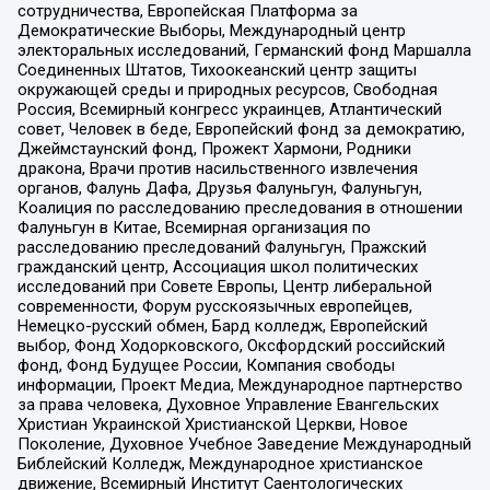
сотрудничества, Европейская Платформа за
Демократические Выборы, Международный центр
электоральных исследований, Германский фонд Маршалла
Соединенных Штатов, Тихоокеанский центр защиты
окружающей среды и природных ресурсов, Свободная
Россия, Всемирный конгресс украинцев, Атлантический
совет, Человек в беде, Европейский фонд за демократию,
Джеймстаунский фонд, Прожект Хармони, Родники
дракона, Врачи против насильственного извлечения
органов, Фалунь Дафа, Друзья Фалуньгун, Фалуньгун,
Коалиция по расследованию преследования в отношении
Фалуньгун в Китае, Всемирная организация по
расследованию преследований Фалуньгун, Пражский
гражданский центр, Ассоциация школ политических
исследований при Совете Европы, Центр либеральной
современности, Форум русскоязычных европейцев,
Немецко-русский обмен, Бард колледж, Европейский
выбор, Фонд Ходорковского, Оксфордский российский
фонд, Фонд Будущее России, Компания свободы
информации, Проект Медиа, Международное партнерство
за права человека, Духовное Управление Евангельских
Христиан Украинской Христианской Церкви, Новое
Поколение, Духовное Учебное Заведение Международный
Библейский Колледж, Международное христианское
движение, Всемирный Институт Саентологических