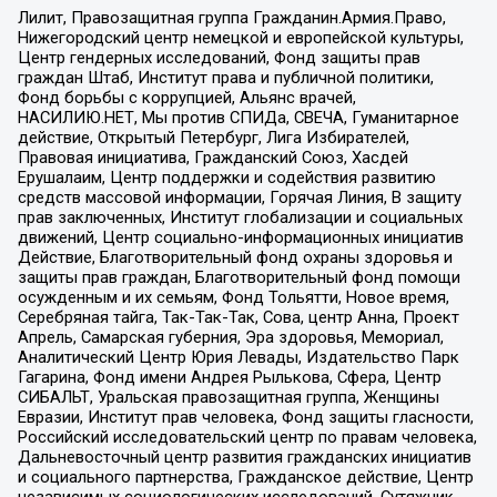
Лилит, Правозащитная группа Гражданин.Армия.Право,
Нижегородский центр немецкой и европейской культуры,
Центр гендерных исследований, Фонд защиты прав
граждан Штаб, Институт права и публичной политики,
Фонд борьбы с коррупцией, Альянс врачей,
НАСИЛИЮ.НЕТ, Мы против СПИДа, СВЕЧА, Гуманитарное
действие, Открытый Петербург, Лига Избирателей,
Правовая инициатива, Гражданский Союз, Хасдей
Ерушалаим, Центр поддержки и содействия развитию
средств массовой информации, Горячая Линия, В защиту
прав заключенных, Институт глобализации и социальных
движений, Центр социально-информационных инициатив
Действие, Благотворительный фонд охраны здоровья и
защиты прав граждан, Благотворительный фонд помощи
осужденным и их семьям, Фонд Тольятти, Новое время,
Серебряная тайга, Так-Так-Так, Сова, центр Анна, Проект
Апрель, Самарская губерния, Эра здоровья, Мемориал,
Аналитический Центр Юрия Левады, Издательство Парк
Гагарина, Фонд имени Андрея Рылькова, Сфера, Центр
СИБАЛЬТ, Уральская правозащитная группа, Женщины
Евразии, Институт прав человека, Фонд защиты гласности,
Российский исследовательский центр по правам человека,
Дальневосточный центр развития гражданских инициатив
и социального партнерства, Гражданское действие, Центр
независимых социологических исследований, Сутяжник,