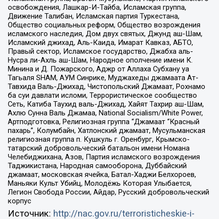
освобождения, Лашкар-И-Тайба, Исламская группа,
Движение Талибан, Исламская партия Туркестана,
Общество социальных реформ, Общество возрождения
исламского наследия, Дом двух святых, Джунд аш-Шам,
Исламский джихад, Аль-Каида, Имарат Кавказ, АБТО,
Правый сектор, Исламское государство, Джабха аль-
Нусра ли-Ахль аш-Шам, Народное ополчение имени К.
Минина и Д. Пожарского, Аджр от Аллаха Субхану уа
Тагьаля SHAM, АУМ Синрике, Муджахеды джамаата Ат-
Тавхида Валь-Джихад, Чистопольский Джамаат, Рохнамо
ба суи давлати исломи, Террористическое сообщество
Сеть, Катиба Таухид валь-Джихад, Хайят Тахрир аш-Шам,
Ахлю Сунна Валь Джамаа, National Socialism/White Power,
Артподготовка, Религиозная группа “Джамаат “Красный
пахарь”, Колумбайн, Хатлонский джамаат, Мусульманская
религиозная группа п. Кушкуль г. Оренбург, Крымско-
татарский добровольческий батальон имени Номана
Челебиджихана, Азов, Партия исламского возрождения
Таджикистана, Народная самооборона, Дуббайский
джамаат, московская ячейка, Батал-Хаджи Белхороев,
Маньяки Культ Убийц, Молодёжь Которая Улыбается,
Легион Свобода России, Айдар, Русский добровольческий
корпус
Источник:
http://nac.gov.ru/terroristicheskie-i-