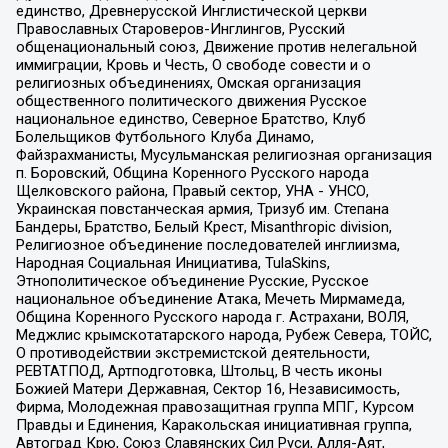
единство, Древнерусской Инглистической церкви
Православных Староверов-Инглингов, Русский
общенациональный союз, Движение против нелегальной
иммиграции, Кровь и Честь, О свободе совести и о
религиозных объединениях, Омская организация
общественного политического движения Русское
национальное единство, Северное Братство, Клуб
Болельщиков Футбольного Клуба Динамо,
Файзрахманисты, Мусульманская религиозная организация
п. Боровский, Община Коренного Русского народа
Щелковского района, Правый сектор, УНА - УНСО,
Украинская повстанческая армия, Тризуб им. Степана
Бандеры, Братство, Белый Крест, Misanthropic division,
Религиозное объединение последователей инглиизма,
Народная Социальная Инициатива, TulaSkins,
Этнополитическое объединение Русские, Русское
национальное объединение Атака, Мечеть Мирмамеда,
Община Коренного Русского народа г. Астрахани, ВОЛЯ,
Меджлис крымскотатарского народа, Рубеж Севера, ТОЙС,
О противодействии экстремистской деятельности,
РЕВТАТПОД, Артподготовка, Штольц, В честь иконы
Божией Матери Державная, Сектор 16, Независимость,
Фирма, Молодежная правозащитная группа МПГ, Курсом
Правды и Единения, Каракольская инициативная группа,
Автоград Крю, Союз Славянских Сил Руси, Алля-Аят,