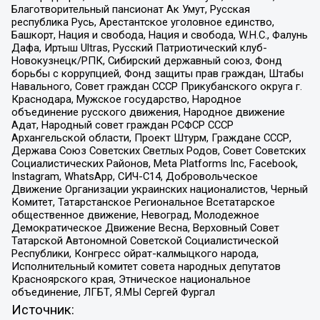
Благотворительный пансионат Ак Умут, Русская
республика Русь, Арестантское уголовное единство,
Башкорт, Нация и свобода, Нация и свобода, W.H.С., Фалунь
Дафа, Иртыш Ultras, Русский Патриотический клуб-
Новокузнецк/РПК, Сибирский державный союз, Фонд
борьбы с коррупцией, Фонд защиты прав граждан, Штабы
Навального, Совет граждан СССР Прикубанского округа г.
Краснодара, Мужское государство, Народное
объединение русского движения, Народное движение
Адат, Народный совет граждан РСФСР СССР
Архангельской области, Проект Штурм, Граждане СССР,
Держава Союз Советских Светлых Родов, Совет Советских
Социалистических Районов, Meta Platforms Inc, Facebook,
Instagram, WhatsApp, СИЧ-С14, Добровольческое
Движение Организации украинских националистов, Черный
Комитет, Татарстанское Региональное Всетатарское
общественное движение, Невоград, Молодежное
Демократическое Движение Весна, Верховный Совет
Татарской Автономной Советской Социалистической
Республики, Конгресс ойрат-калмыцкого народа,
Исполнительный комитет совета народных депутатов
Красноярского края, Этническое национальное
объединение, ЛГБТ, Я.МЫ Сергей Фургал
Источник: