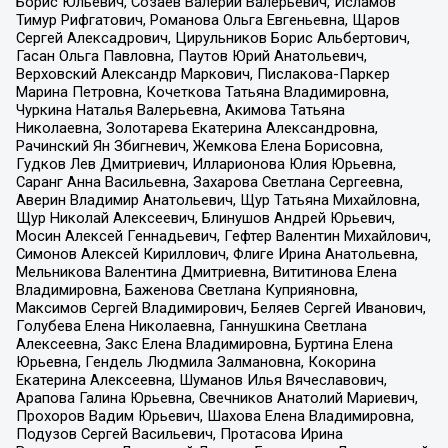
Борис Юльевич, Созаев Валерий Валерьевич, Исламов
Тимур Рифгатович, Романова Ольга Евгеньевна, Щаров
Сергей Алексадрович, Цирульников Борис Альбертович,
Гасан Ольга Павловна, Паутов Юрий Анатольевич,
Верховский Александр Маркович, Пислакова-Паркер
Марина Петровна, Кочеткова Татьяна Владимировна,
Чуркина Наталья Валерьевна, Акимова Татьяна
Николаевна, Золотарева Екатерина Александровна,
Рачинский Ян Збигневич, Жемкова Елена Борисовна,
Гудков Лев Дмитриевич, Илларионова Юлия Юрьевна,
Саранг Анна Васильевна, Захарова Светлана Сергеевна,
Аверин Владимир Анатольевич, Щур Татьяна Михайловна,
Щур Николай Алексеевич, Блинушов Андрей Юрьевич,
Мосин Алексей Геннадьевич, Гефтер Валентин Михайлович,
Симонов Алексей Кириллович, Флиге Ирина Анатольевна,
Мельникова Валентина Дмитриевна, Вититинова Елена
Владимировна, Баженова Светлана Куприяновна,
Максимов Сергей Владимирович, Беляев Сергей Иванович,
Голубева Елена Николаевна, Ганнушкина Светлана
Алексеевна, Закс Елена Владимировна, Буртина Елена
Юрьевна, Гендель Людмила Залмановна, Кокорина
Екатерина Алексеевна, Шуманов Илья Вячеславович,
Арапова Галина Юрьевна, Свечников Анатолий Мариевич,
Прохоров Вадим Юрьевич, Шахова Елена Владимировна,
Подузов Сергей Васильевич, Протасова Ирина