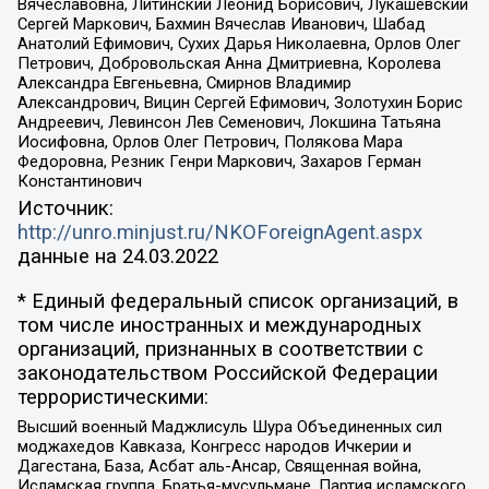
Вячеславовна, Литинский Леонид Борисович, Лукашевский
Сергей Маркович, Бахмин Вячеслав Иванович, Шабад
Анатолий Ефимович, Сухих Дарья Николаевна, Орлов Олег
Петрович, Добровольская Анна Дмитриевна, Королева
Александра Евгеньевна, Смирнов Владимир
Александрович, Вицин Сергей Ефимович, Золотухин Борис
Андреевич, Левинсон Лев Семенович, Локшина Татьяна
Иосифовна, Орлов Олег Петрович, Полякова Мара
Федоровна, Резник Генри Маркович, Захаров Герман
Константинович
Источник:
http://unro.minjust.ru/NKOForeignAgent.aspx
данные на
24.03.2022
* Единый федеральный список организаций, в
том числе иностранных и международных
организаций, признанных в соответствии с
законодательством Российской Федерации
террористическими:
Высший военный Маджлисуль Шура Объединенных сил
моджахедов Кавказа, Конгресс народов Ичкерии и
Дагестана, База, Асбат аль-Ансар, Священная война,
Исламская группа, Братья-мусульмане, Партия исламского