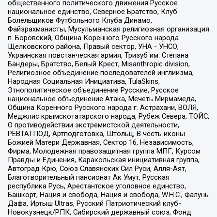
общественного политического движения Русское
национальное единство, Северное Братство, Клуб
Болельщиков Футбольного Клуба Динамо,
Файзрахманисты, Мусульманская религиозная организация
п. Боровский, Община Коренного Русского народа
Щелковского района, Правый сектор, УНА - УНСО,
Украинская повстанческая армия, Тризуб им. Степана
Бандеры, Братство, Белый Крест, Misanthropic division,
Религиозное объединение последователей инглиизма,
Народная Социальная Инициатива, TulaSkins,
Этнополитическое объединение Русские, Русское
национальное объединение Атака, Мечеть Мирмамеда,
Община Коренного Русского народа г. Астрахани, ВОЛЯ,
Меджлис крымскотатарского народа, Рубеж Севера, ТОЙС,
О противодействии экстремистской деятельности,
РЕВТАТПОД, Артподготовка, Штольц, В честь иконы
Божией Матери Державная, Сектор 16, Независимость,
Фирма, Молодежная правозащитная группа МПГ, Курсом
Правды и Единения, Каракольская инициативная группа,
Автоград Крю, Союз Славянских Сил Руси, Алля-Аят,
Благотворительный пансионат Ак Умут, Русская
республика Русь, Арестантское уголовное единство,
Башкорт, Нация и свобода, Нация и свобода, W.H.С., Фалунь
Дафа, Иртыш Ultras, Русский Патриотический клуб-
Новокузнецк/РПК, Сибирский державный союз, Фонд