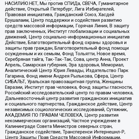
НАСИЛИЮ.НЕТ, Мы против СПИДа, СВЕЧА, Гуманитарное
действие, Открытый Петербург, Лига Избирателей,
Правовая инициатива, Гражданский Союз, Хасдей
Ерушалаим, Центр поддержки и содействия развитию
средств массовой информации, Горячая Линия, В защиту
прав заключенных, Институт глобализации и социальных
движений, Центр социально-информационных инициатив
Действие, Благотворительный фонд охраны здоровья и
защиты прав граждан, Благотворительный фонд помощи
осужденным и их семьям, Фонд Тольятти, Новое время,
Серебряная тайга, Так-Так-Так, Сова, центр Анна, Проект
Апрель, Самарская губерния, Эра здоровья, Мемориал,
Аналитический Центр Юрия Левады, Издательство Парк
Гагарина, Фонд имени Андрея Рылькова, Сфера, Центр
СИБАЛЬТ, Уральская правозащитная группа, Женщины
Евразии, Институт прав человека, Фонд защиты гласности,
Российский исследовательский центр по правам человека,
Дальневосточный центр развития гражданских инициатив
и социального партнерства, Гражданское действие, Центр
независимых социологических исследований, Сутяжник,
АКАДЕМИЯ ПО ПРАВАМ ЧЕЛОВЕКА, Центр развития
некоммерческих организаций, Частное учреждение в
Калининграде Совета Министров северных стран,
Гражданское содействие, Трансперенси Интернешнл-Р,
Центр Защиты Прав Средств Массовой Информации,