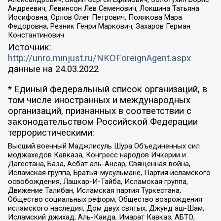
Андреевич, Левинсон Лев Семенович, Локшина Татьяна
Иосифовна, Орлов Олег Петрович, Полякова Мара
Федоровна, Резник Генри Маркович, Захаров Герман
Константинович
Источник:
http://unro.minjust.ru/NKOForeignAgent.aspx
данные на
24.03.2022
* Единый федеральный список организаций, в
том числе иностранных и международных
организаций, признанных в соответствии с
законодательством Российской Федерации
террористическими:
Высший военный Маджлисуль Шура Объединенных сил
моджахедов Кавказа, Конгресс народов Ичкерии и
Дагестана, База, Асбат аль-Ансар, Священная война,
Исламская группа, Братья-мусульмане, Партия исламского
освобождения, Лашкар-И-Тайба, Исламская группа,
Движение Талибан, Исламская партия Туркестана,
Общество социальных реформ, Общество возрождения
исламского наследия, Дом двух святых, Джунд аш-Шам,
Исламский джихад, Аль-Каида, Имарат Кавказ, АБТО,