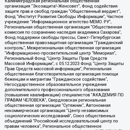
Калининградская региональная общественная организация "Экозащита!-Женсовет", Фонд содействия защите прав и свобод граждан "Общественный вердикт", Фонд "Институт Развития Свободы Информации", Частное учреждение "Информационное агентство МЕМО. РУ", Региональная общественная организация "Общественная комиссия по сохранению наследия академика Сахарова", Фонд поддержки свободы прессы, Санкт-Петербургская общественная правозащитная организация "Гражданский контроль", Межрегиональная общественная организация "Информационно-просветительский центр "Мемориал", Региональный Фонд "Центр Защиты Прав Средств Массовой Информации", с 05.12.2023 Фонд "Центр Защиты Прав Средств массовой информации", Региональная общественная благотворительная организация помощи беженцам и мигрантам "Гражданское содействие", Негосударственное образовательное учреждение дополнительного профессионального образования (повышение квалификации) специалистов "АКАДЕМИЯ ПО ПРАВАМ ЧЕЛОВЕКА", Свердловская региональная общественная организация "Сутяжник", Автономная некоммерческая организация "Центр независимых социологических исследований", Союз общественных объединений "Российский исследовательский центр по правам человека", Региональное общественное учреждение научно-информационный центр "МЕМОРИАЛ", Некоммерческая организация "Фонд защиты гласности", Автономная некоммерческая организация "Институт прав человека", Городская общественная организация "Екатеринбургское общество "МЕМОРИАЛ", Городская общественная организация "Рязанское историко-просветительское и правозащитное общество "Мемориал" (Рязанский Мемориал), Челябинский региональный орган общественной самодеятельности – женское общественное объединение "Женщины Евразии", Челябинский региональный орган общественной самодеятельности "Уральская правозащитная группа", Фонд содействия защите здоровья и социальной справедливости имени Андрея Рылькова, Автономная Некоммерческая Организация "Аналитический Центр Юрия Левады", Автономная некоммерческая организация социальной поддержки населения "Проект Апрель", Региональная общественная организация помощи женщинам и детям, находящимся в кризисной ситуации "Информационно-методический центр "Анна", Фонд содействия развитию массовых коммуникаций и правовому просвещению "Так-так-Так", Фонд содействия устойчивому развитию "Серебряная тайга", Свердловский региональный общественный фонд социальных проектов "Новое время", "Idel.Реалии", Кавказ.Реалии, Крым.Реалии, Телеканал Настоящее Время, Татаро-башкирская служба Радио Свобода (Azatliq Radiosi), Радио Свободная Европа/Радио Свобода (PCE/PC), "Сибирь.Реалии", "Фактограф", Благотворительный фонд помощи осужденным и их семьям, Автономная некоммерческая организация "Институт глобализации и социальных движений", Фонд "В защиту прав заключенных", Частное учреждение "Центр поддержки и содействия развитию средств массовой информации", Пензенский региональный общественный благотворительный фонд "Гражданский союз", "Север.Реалии", Некоммерческая организация Фонд "Правовая инициатива", Общество с ограниченной ответственностью "Радио Свободная Европа/Радио Свобода", Чешское информационное агентство "MEDIUM-ORIENT", Красноярская региональная общественная организация "Мы против СПИДа", Камалягин Денис Николаевич, Маркелов Сергей Евгеньевич, Пономарев Лев Александрович, Савицкая Людмила Алексеевна, Автономная некоммерческая организация "Центр по работе с проблемой насилия "НАСИЛИЮ.НЕТ", Межрегиональный профессиональный союз работников здравоохранения "Альянс врачей", Юридическое лицо, зарегистрированное в Латвийской Республике, SIA "Medusa Project" (регистрационный номер 40103797863, дата регистрации 10.06.2014), Некоммерческая организация "Фонд по борьбе с коррупцией", Автономная некоммерческая организация "Институт права и публичной политики", Баданин Роман Сергеевич, Гликин Максим Александрович, Железнова Мария Михайловна, Лукьянова Юлия Сергеевна, Маетная Елизавета Витальевна, Маняхин Петр Борисович, Чуракова Ольга Владимировна, Ярош Юлия Петровна, Юридическое лицо "The Insider SIA", зарегистрированное в Риге, Латвийская Республика (дата регистрации 26.06.2015), являющееся администратором доменного имени интернет-издания "The Insider SIA", https://theins.ru, Постернак Алексей Евгеньевич, Рубин Михаил Аркадьевич, Анин Роман Александрович, Юридическое лицо Istories fonds, зарегистрированное в Латвийской Республике (регистрационный номер 50008295751, дата регистрации 24.02.2020), Великовский Дмитрий Александрович, Долинина Ирина Николаевна, Мароховская Алеся Алексеевна, Шлейнов Роман Юрьевич, Шмагун Олеся Валентиновна, Общество с ограниченной ответственностью "Альтаир 2021", Общество с ограниченной ответственностью "Вега 2021", Общество с ограниченной ответственностью "Главный редактор 2021", Общество с ограниченной ответственностью "Ромашки монолит", Важенков Артем Валерьевич, Ивановская областная общественная организация "Центр гендерных исследований", Гурман Юрий Альбертович, Медиапроект "ОВД-Инфо", Егоров Владимир Владимирович, Жилинский Владимир Александрович, Общество с ограниченной ответственностью "ЗП", Иванова София Юрьевна, Карезина Инна Павловна, Кильтау Екатерина Викторовна, Петров Алексей Викторович, Пискунов Сергей Евгеньевич, Смирнов Сергей Сергеевич, Тихонов Михаил Сергеевич, Общество с ограниченной ответственностью "ЖУРНАЛИСТ-ИНОСТРАННЫЙ АГЕНТ", Арапова Галина Юрьевна, Вольтская Татьяна Анатольевна, Американская компания "Mason G.E.S. Anonymous Foundation" (США), являющаяся владельцем интернет-издания https://mnews.world/, Компания "Stichting Bellingcat", зарегистрированная в Нидерландах (дата регистрации 11.07.2018), Захаров Андрей Вячеславович, Клепиковская Екатерина Дмитриевна, Общество с ограниченной ответственностью "МЕМО", Перл Роман Александрович, Симонов Евгений Алексеевич, Соловьева Елена Анатольевна, Сотников Даниил Владимирович, Сурначева Елизавета Дмитриевна, Автономная некоммерческая организация по защите прав человека и информированию населения "Якутия – Наше Мнение", Общество с ограниченной ответственностью "Москоу диджитал медиа", с 26.01.2023 Общество с ограниченной ответственностью "Чайка Белые сады", Ветошкина Валерия Валерьевна, Заговора Максим Александрович, Межрегиональное общественное движение "Российская ЛГБТ - сеть", Оленичев Максим Владимирович, Павлов Иван Юрьевич, Скворцова Елена Сергеевна, Общество с ограниченной ответственностью "Как бы инагент", Кочетков Игорь Викторович, Общество с ограниченной ответственностью "Честные выборы", Еланчик Олег Александрович, Общество с ограниченной ответственностью "Нобелевский призыв", Гималова Регина Эмилевна, Григорьев Андрей Валерьевич, Григорьева Алина Александровна, Ассоциация по содействию защите прав призывников, альтернативнослужащих и военнослужащих "Правозащитная группа "Гражданин.Армия.Право", Хисамова Регина Фаритовна, Автономная некоммерческая организация по реализации социально-правовых программ "Лилит", Дальневосточное общественное движение "Маяк", Санкт-Петербургская ЛГБТ-инициативная группа "Выход", Инициативная группа ЛГБТ+ "Реверс", Алексеев Андрей Викторович, Бекбулатова Таисия Львовна, Беляев Иван Михайлович, Владыкина Елена Сергеевна, Гельман Марат Александрович, Никульшина Вероника Юрьевна, Толоконникова Надежда Андреевна, Шендерович Виктор Анатольевич, Общество с ограниченной ответственностью "Данное сообщение", Общество с ограниченной ответственностью Издательский дом "Новая глава", Айнбиндер Александра Александровна, Московский комьюнити-центр для ЛГБТ+инициатив, Благотворительный фонд развития филантропии, Deutsche Welle (Германия, Kurt-Schumacher-Strasse 3, 53113 Bonn), Борзунова Мария Михайловна, Воробьев Виктор Викторович, Голубева Анна Львовна, Константинова Алла Михайловна, Малкова Ирина Владимировна, Мурадов Мурад Абдулгалимович, Осетинская Елизавета Николаевна, Понасенков Евгений Николаевич, Ганапольский Матвей Юрьевич, Киселев Евгений Алексеевич, Борухович Ирина Григорьевна, Дремин Иван Тимофеевич, Дубровский Дмитрий Викторович, Красноярская региональная общественная организация поддержки и развития альтернативных образовательных технологий и межкультурных коммуникаций "ИНТЕРРА", Маяковская Екатерина Алексеевна, Фейгин Марк Захарович, Филимонов Андрей Викторович, Дзугкоева Регина Николаевна, Доброхотов Роман Александрович, Дудь Юрий Александрович, Елкин Сергей Владимирович, Кругликов Кирилл Игоревич, Сабунаева Мария Леонидовна, Семенов Алексей Владимирович, Шаинян Карен Багратович, Шульман Екатерина Михайловна, Асафьев Артур Валерьевич, Вахштайн Виктор Семенович, Венедиктов Алексей Алексеевич, Лушникова Екатерина Евгеньевна, Волков Леонид Михайлович, Невзоров Александр Глебович, Пархоменко Сергей Борисович, Сироткин Ярослав Николаевич, Кара-Мурза Владимир Владимирович, Баранова Наталья Владимировна, Гозман Леонид Яковлевич, Кагарлицкий Борис Юльевич, Климарев Михаил Валерьевич, Милов Владимир Станиславович, Автономная некоммерческая организация Краснодарский центр современного искусства "Типография", Моргенштерн Алишер Тагирович, Соболь Любовь Эдуардовна, Общество с ограниченной ответственностью "ЛИЗА НОРМ", Каспаров Гарри Кимович, Ходорковский Михаил Борисович, Общество с ограниченной ответственностью "Апрельские тезисы", Данилович Ирина Брониславовна, Кашин Олег Владимирович, Петров Николай Владимирович, Пивоваров Алексей Владимирович, Соколов Михаил Владимирович, Цветкова Юлия Владимировна, Чичваркин Евгений Александрович, Комитет против пыток/Команда против пыток, Общество с ограниченной ответственностью "Первый научный", Общество с ограниченной ответственностью "Вертолет и ко", Белоцерковская Вероника Борисовна, Кац Максим Евгеньевич, Лазарева Татьяна Юрьевна, Шаведдинов Руслан Табризович, Яшин Илья Валерьевич, Общество с ограниченной ответственностью "Иноагент ААВ", Алешковский Дмитрий Петрович, Альбац Евгения Марковна, Быков Дмитрий Львович, Галямина Юлия Евгеньевна, Лойко Сергей Леонидович, Мартынов Кирилл Константинович, Медведев Сергей Александрович, Крашенинников Федор Геннадиевич, Гордеева Катерина Вл