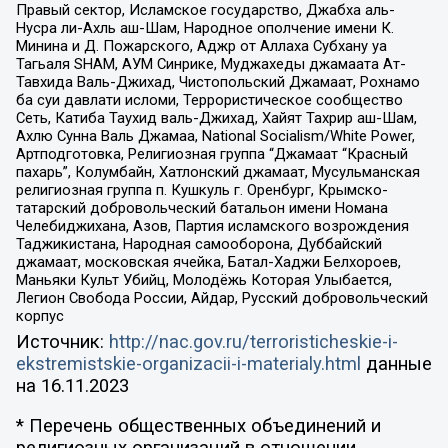
Правый сектор, Исламское государство, Джабха аль-
Нусра ли-Ахль аш-Шам, Народное ополчение имени К.
Минина и Д. Пожарского, Аджр от Аллаха Субхану уа
Тагьаля SHAM, АУМ Синрике, Муджахеды джамаата Ат-
Тавхида Валь-Джихад, Чистопольский Джамаат, Рохнамо
ба суи давлати исломи, Террористическое сообщество
Сеть, Катиба Таухид валь-Джихад, Хайят Тахрир аш-Шам,
Ахлю Сунна Валь Джамаа, National Socialism/White Power,
Артподготовка, Религиозная группа “Джамаат “Красный
пахарь”, Колумбайн, Хатлонский джамаат, Мусульманская
религиозная группа п. Кушкуль г. Оренбург, Крымско-
татарский добровольческий батальон имени Номана
Челебиджихана, Азов, Партия исламского возрождения
Таджикистана, Народная самооборона, Дуббайский
джамаат, московская ячейка, Батал-Хаджи Белхороев,
Маньяки Культ Убийц, Молодёжь Которая Улыбается,
Легион Свобода России, Айдар, Русский добровольческий
корпус
Источник:
http://nac.gov.ru/terroristicheskie-i-
ekstremistskie-organizacii-i-materialy.html
данные
на
16.11.2023
* Перечень общественных объединений и