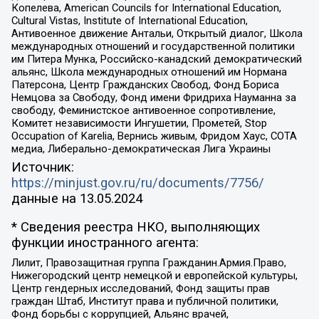
Копелева, American Councils for International Education,
Cultural Vistas, Institute of International Education,
Антивоенное движение Антальи, Открытый диалог, Школа
международных отношений и государственной политики
им Питера Мунка, Российско-канадский демократический
альянс, Школа международных отношений им Нормана
Патерсона, Центр Гражданских Свобод, Фонд Бориса
Немцова за Свободу, Фонд имени Фридриха Науманна за
свободу, Феминистское антивоенное сопротивление,
Комитет независимости Ингушетии, Прометей, Stop
Occupation of Karelia, Вернись живым, Фридом Хаус, СОТА
медиа, Либерально-демократическая Лига Украины
Источник:
https://minjust.gov.ru/ru/documents/7756/
данные на
13.05.2024
* Сведения реестра НКО, выполняющих
функции иностранного агента:
Лилит, Правозащитная группа Гражданин.Армия.Право,
Нижегородский центр немецкой и европейской культуры,
Центр гендерных исследований, Фонд защиты прав
граждан Штаб, Институт права и публичной политики,
Фонд борьбы с коррупцией, Альянс врачей,