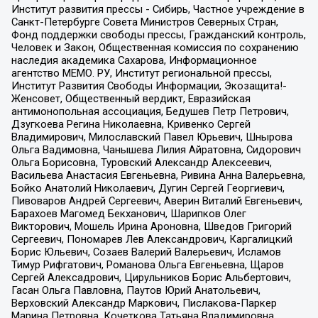
Институт развития прессы - Сибирь, Частное учреждение в
Санкт-Петербурге Совета Министров Северных Стран,
Фонд поддержки свободы прессы, Гражданский контроль,
Человек и Закон, Общественная комиссия по сохранению
наследия академика Сахарова, Информационное
агентство МЕМО. РУ, Институт региональной прессы,
Институт Развития Свободы Информации, Экозащита!-
Женсовет, Общественный вердикт, Евразийская
антимонопольная ассоциация, Бедушев Петр Петрович,
Дзугкоева Регина Николаевна, Кривенко Сергей
Владимирович, Милославский Павел Юрьевич, Шнырова
Ольга Вадимовна, Чанышева Лилия Айратовна, Сидорович
Ольга Борисовна, Туровский Александр Алексеевич,
Васильева Анастасия Евгеньевна, Ривина Анна Валерьевна,
Бойко Анатолий Николаевич, Дугин Сергей Георгиевич,
Пивоваров Андрей Сергеевич, Аверин Виталий Евгеньевич,
Барахоев Магомед Бекханович, Шарипков Олег
Викторович, Мошель Ирина Ароновна, Шведов Григорий
Сергеевич, Пономарев Лев Александрович, Каргалицкий
Борис Юльевич, Созаев Валерий Валерьевич, Исламов
Тимур Рифгатович, Романова Ольга Евгеньевна, Щаров
Сергей Алексадрович, Цирульников Борис Альбертович,
Гасан Ольга Павловна, Паутов Юрий Анатольевич,
Верховский Александр Маркович, Пислакова-Паркер
Марина Петровна, Кочеткова Татьяна Владимировна,