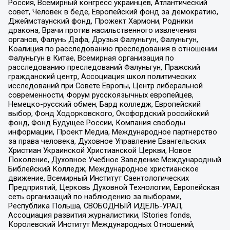
Россия, Всемирный конгресс украинцев, Атлантический
совет, Человек в беде, Европейский фонд за демократию,
Джеймстаунский фонд, Прожект Хармони, Родники
дракона, Врачи против насильственного извлечения
органов, Фалунь Дафа, Друзья Фалуньгун, Фалуньгун,
Коалиция по расследованию преследования в отношении
Фалуньгун в Китае, Всемирная организация по
расследованию преследований Фалуньгун, Пражский
гражданский центр, Ассоциация школ политических
исследований при Совете Европы, Центр либеральной
современности, Форум русскоязычных европейцев,
Немецко-русский обмен, Бард колледж, Европейский
выбор, Фонд Ходорковского, Оксфордский российский
фонд, Фонд Будущее России, Компания свободы
информации, Проект Медиа, Международное партнерство
за права человека, Духовное Управление Евангельских
Христиан Украинской Христианской Церкви, Новое
Поколение, Духовное Учебное Заведение Международный
Библейский Колледж, Международное христианское
движение, Всемирный Институт Саентологических
Предприятий, Церковь Духовной Технологии, Европейская
сеть организаций по наблюдению за выборами,
Республика Польша, СВОБОДНЫЙ ИДЕЛЬ-УРАЛ,
Ассоциация развития журналистики, IStories fonds,
Королевский Институт Международных Отношений,