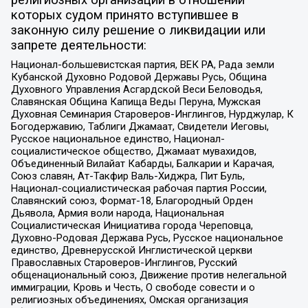
религиозных организаций в отношении
которых судом принято вступившее в
законную силу решение о ликвидации или
запрете деятельности:
Национал-большевистская партия, ВЕК РА, Рада земли
Кубанской Духовно Родовой Державы Русь, Община
Духовного Управления Асгардской Веси Беловодья,
Славянская Община Капища Веды Перуна, Мужская
Духовная Семинария Староверов-Инглингов, Нурджулар, К
Богодержавию, Таблиги Джамаат, Свидетели Иеговы,
Русское национальное единство, Национал-
социалистическое общество, Джамаат мувахидов,
Объединенный Вилайат Кабарды, Балкарии и Карачая,
Союз славян, Ат-Такфир Валь-Хиджра, Пит Буль,
Национал-социалистическая рабочая партия России,
Славянский союз, Формат-18, Благородный Орден
Дьявола, Армия воли народа, Национальная
Социалистическая Инициатива города Череповца,
Духовно-Родовая Держава Русь, Русское национальное
единство, Древнерусской Инглистической церкви
Православных Староверов-Инглингов, Русский
общенациональный союз, Движение против нелегальной
иммиграции, Кровь и Честь, О свободе совести и о
религиозных объединениях, Омская организация