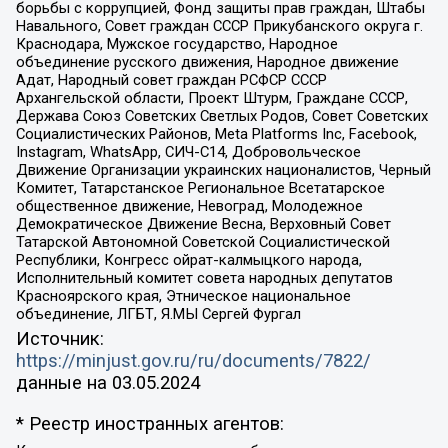
борьбы с коррупцией, Фонд защиты прав граждан, Штабы
Навального, Совет граждан СССР Прикубанского округа г.
Краснодара, Мужское государство, Народное
объединение русского движения, Народное движение
Адат, Народный совет граждан РСФСР СССР
Архангельской области, Проект Штурм, Граждане СССР,
Держава Союз Советских Светлых Родов, Совет Советских
Социалистических Районов, Meta Platforms Inc, Facebook,
Instagram, WhatsApp, СИЧ-С14, Добровольческое
Движение Организации украинских националистов, Черный
Комитет, Татарстанское Региональное Всетатарское
общественное движение, Невоград, Молодежное
Демократическое Движение Весна, Верховный Совет
Татарской Автономной Советской Социалистической
Республики, Конгресс ойрат-калмыцкого народа,
Исполнительный комитет совета народных депутатов
Красноярского края, Этническое национальное
объединение, ЛГБТ, Я.МЫ Сергей Фургал
Источник:
https://minjust.gov.ru/ru/documents/7822/
данные на
03.05.2024
* Реестр иностранных агентов: