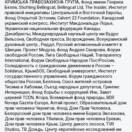
КРИМСЬКА ПРАВОЗАХИСНА ГРУПА, Фонд имени Генриха
Бёлля, Stichting Bellingcat, Bellingcat Ltd, The Insider, Институт
правовой инициативы Центральной и Восточной Европы,
Фонд Открытой Эстонии, Calvert 22 Foundation, Канадский
украинский конгресс, Институт Макдональда-Лорье,
Украинская национальная федерация Канады,
Декабристы, Международный научный центр им Вудро
Вильсона, Свободная пресса, Возрождение, Всеукраинский
духовный центр , Риддл, Русский антивоенный комитет в
Швеции, Проект Медуза, Фонд Андрея Сахарова, Форум
свободной России, Лига Свободных Наций, Transparеncy
International, Форум Свободных Народов ПостРоссии,
Солидарность с гражданским движением в России –
Solidarus, КрымSOS, Свободный университет, Институт
государственного управления, Форум гражданского
общества Россия, Беллона, Союз жителей островов
Тисима и Хабомаи, Съезд народных депутатов, Гринпис
Интернешнл, Фонд борьбы с коррупцией Инк, Завет
церквей TCCN, Агора, Всемирный фонд природы, BDR
Novaja Gazeta-Europe, Алтай проект, Образовательный дом
прав человека Чернигов, Фонд Дом Прав Человека,
Белорусский дом прав человека имени Бориса Звозскова,
Дом прав человека Тбилиси, Дом прав человека Ереван,
Дом прав человека Крым, Центр дикого лосося, TVR
Studios, ТВ Дождь, Центр европейских исследований им