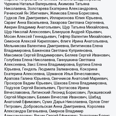
Чуркина Наталья Валерьевна, Акимова Татьяна
Николаевна, Золотарева Екатерина Александровна,
Рачинский Ян Збигневич, Жемкова Елена Борисовна,
Гудков Лев Дмитриевич, Илларионова Юлия Юрьевна,
Саранг Анна Васильевна, Захарова Светлана Сергеевна,
Аверин Владимир Анатольевич, Щур Татьяна Михайловна,
Щур Николай Алексеевич, Блинушов Андрей Юрьевич,
Мосин Алексей Геннадьевич, Гефтер Валентин Михайлович,
Симонов Алексей Кириллович, Флиге Ирина Анатольевна,
Мельникова Валентина Дмитриевна, Вититинова Елена
Владимировна, Баженова Светлана Куприяновна,
Максимов Сергей Владимирович, Беляев Сергей Иванович,
Голубева Елена Николаевна, Ганнушкина Светлана
Алексеевна, Закс Елена Владимировна, Буртина Елена
Юрьевна, Гендель Людмила Залмановна, Кокорина
Екатерина Алексеевна, Шуманов Илья Вячеславович,
Арапова Галина Юрьевна, Свечников Анатолий Мариевич,
Прохоров Вадим Юрьевич, Шахова Елена Владимировна,
Подузов Сергей Васильевич, Протасова Ирина
Вячеславовна, Литинский Леонид Борисович, Лукашевский
Сергей Маркович, Бахмин Вячеслав Иванович, Шабад
Анатолий Ефимович, Сухих Дарья Николаевна, Орлов Олег
Петрович, Добровольская Анна Дмитриевна, Королева
Александра Евгеньевна, Смирнов Владимир
Александрович, Вицин Сергей Ефимович, Золотухин Борис