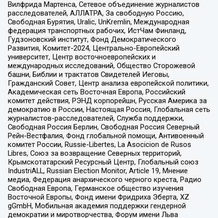
Вилфрида Мартенса, Сетевое объединение журналистов
расследователей, АЛЛАТРА, За свободную Россию,
Свободная Бурятия, Uralic, UnKremlin, Международная
федерация транспортных рабочих, ИстЧам Финланд,
Гудзоновский институт, Фонд Демократического
Развития, Комитет-2024, Центрально-Европейский
университет, Центр восточноевропейских и
международных исследований, Общество Сторожевой
башни, Библии и трактатов Свидетелей Иеговы,
Гражданский Совет, Центр анализа европейской политики,
Академическая сеть Восточная Европа, Российский
комитет действия, РЭНД корпорейшн, Русская Америка за
демократию в России, Настоящая Россия, Глобальная сеть
журналистов-расследователей, Служба поддержки,
Свободная Россия Берлин, Свободная Россия Северный
Рейн-Вестфалия, Фонд глобальной помощи, Антивоенный
комитет России, Russie-Libertes, La Asocicion de Rusos
Libres, Союз за возвращение Северных территорий,
Крымскотатарский Ресурсный Центр, Глобальный союз
IndustriALL, Russian Election Monitor, Article 19, Мнение
медиа, Федерация анархического черного креста, Радио
Свободная Европа, Германское общество изучения
Восточной Европы, Фонд имени Фридриха Эберта, XZ
gGmbH, Мобильная академия поддержки гендерной
демократии и миротворчества, Форум имени Льва