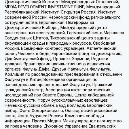
Демократический Институт Международных Отношений,
MEDIA DEVELOPMENT INVESTMENT FUND, Международный
Республиканский Институт, Открытая Россия, Институт
современной России, Черноморский фонд регионального
сотрудничества, Европейская Платформа за
Демократические Выборы, Международный центр
электоральных исследований, Германский фонд Маршалла
Соединенных Штатов, Тихоокеанский центр защиты
окружающей среды и природных ресурсов, Свободная
Россия, Всемирный конгресс украинцев, Атлантический
совет, Человек в беде, Европейский фонд за демократию,
Джеймстаунский фонд, Прожект Хармони, Родники
дракона, Врачи против насильственного извлечения
органов, Фалунь Дафа, Друзья Фалуньгун, Фалуньгун,
Коалиция по расследованию преследования в отношении
Фалуньгун в Китае, Всемирная организация по
расследованию преследований Фалуньгун, Пражский
гражданский центр, Ассоциация школ политических
исследований при Совете Европы, Центр либеральной
современности, Форум русскоязычных европейцев,
Немецко-русский обмен, Бард колледж, Европейский
выбор, Фонд Ходорковского, Оксфордский российский
фонд, Фонд Будущее России, Компания свободы
информации, Проект Медиа, Международное партнерство
за права человека, Духовное Управление Евангельских