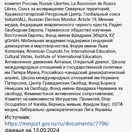
комитет России, Russie-Libertes, La Asocicion de Rusos
Libres, Союз за возвращение Северных территорий,
Крымскотатарский Ресурсный Центр, Глобальный союз
IndustriALL, Russian Election Monitor, Article 19, Мнение
медиа, Федерация анархического черного креста, Радио
Свободная Европа, Германское общество изучения
Восточной Европы, Фонд имени Фридриха Эберта, XZ
gGmbH, Мобильная академия поддержки гендерной
демократии и миротворчества, Форум имени Льва
Копелева, American Councils for International Education,
Cultural Vistas, Institute of International Education,
Антивоенное движение Антальи, Открытый диалог, Школа
международных отношений и государственной политики
им Питера Мунка, Российско-канадский демократический
альянс, Школа международных отношений им Нормана
Патерсона, Центр Гражданских Свобод, Фонд Бориса
Немцова за Свободу, Фонд имени Фридриха Науманна за
свободу, Феминистское антивоенное сопротивление,
Комитет независимости Ингушетии, Прометей, Stop
Occupation of Karelia, Вернись живым, Фридом Хаус, СОТА
медиа, Либерально-демократическая Лига Украины
Источник:
https://minjust.gov.ru/ru/documents/7756/
данные на
13.05.2024