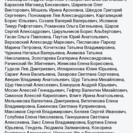
Барахоев Магомед Бекханович, Шарипков Олег
Викторович, Мошель Ирина Ароновна, Шведов Григорий
Сергеевич, Пономарев Лев Александрович, Каргалицкий
Борис Юльевич, Созаев Валерий Валерьевич, Исламов
Тимур Рифгатович, Романова Ольга Евгеньевна, Щаров
Сергей Алексадрович, Цирульников Борис Альбертович,
Гасан Ольга Павловна, Паутов Юрий Анатольевич,
Верховский Александр Маркович, Пислакова-Паркер
Марина Петровна, Кочеткова Татьяна Владимировна,
Чуркина Наталья Валерьевна, Акимова Татьяна
Николаевна, Золотарева Екатерина Александровна,
Рачинский Ян Збигневич, Жемкова Елена Борисовна,
Гудков Лев Дмитриевич, Илларионова Юлия Юрьевна,
Саранг Анна Васильевна, Захарова Светлана Сергеевна,
Аверин Владимир Анатольевич, Щур Татьяна Михайловна,
Щур Николай Алексеевич, Блинушов Андрей Юрьевич,
Мосин Алексей Геннадьевич, Гефтер Валентин Михайлович,
Симонов Алексей Кириллович, Флиге Ирина Анатольевна,
Мельникова Валентина Дмитриевна, Вититинова Елена
Владимировна, Баженова Светлана Куприяновна,
Максимов Сергей Владимирович, Беляев Сергей Иванович,
Голубева Елена Николаевна, Ганнушкина Светлана
Алексеевна, Закс Елена Владимировна, Буртина Елена
Юрьевна, Гендель Людмила Залмановна, Кокорина
Екатерина Алексеевна, Шуманов Илья Вячеславович,