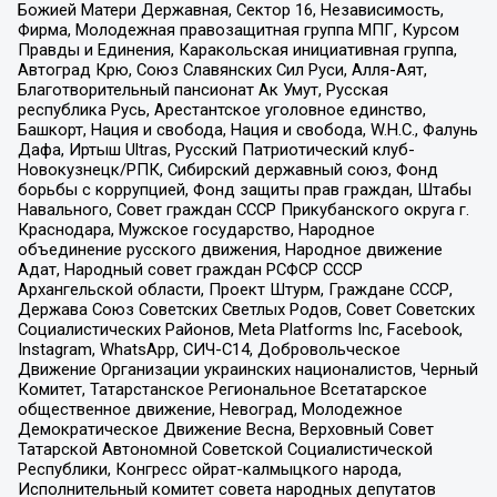
Божией Матери Державная, Сектор 16, Независимость,
Фирма, Молодежная правозащитная группа МПГ, Курсом
Правды и Единения, Каракольская инициативная группа,
Автоград Крю, Союз Славянских Сил Руси, Алля-Аят,
Благотворительный пансионат Ак Умут, Русская
республика Русь, Арестантское уголовное единство,
Башкорт, Нация и свобода, Нация и свобода, W.H.С., Фалунь
Дафа, Иртыш Ultras, Русский Патриотический клуб-
Новокузнецк/РПК, Сибирский державный союз, Фонд
борьбы с коррупцией, Фонд защиты прав граждан, Штабы
Навального, Совет граждан СССР Прикубанского округа г.
Краснодара, Мужское государство, Народное
объединение русского движения, Народное движение
Адат, Народный совет граждан РСФСР СССР
Архангельской области, Проект Штурм, Граждане СССР,
Держава Союз Советских Светлых Родов, Совет Советских
Социалистических Районов, Meta Platforms Inc, Facebook,
Instagram, WhatsApp, СИЧ-С14, Добровольческое
Движение Организации украинских националистов, Черный
Комитет, Татарстанское Региональное Всетатарское
общественное движение, Невоград, Молодежное
Демократическое Движение Весна, Верховный Совет
Татарской Автономной Советской Социалистической
Республики, Конгресс ойрат-калмыцкого народа,
Исполнительный комитет совета народных депутатов