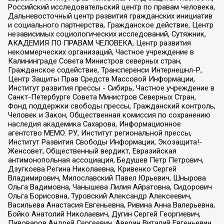
Российский исследовательский центр по правам человека,
Дальневосточный центр развития гражданских инициатив
и социального партнерства, Гражданское действие, Центр
независимых социологических исследований, Сутяжник,
АКАДЕМИЯ ПО ПРАВАМ ЧЕЛОВЕКА, Центр развития
некоммерческих организаций, Частное учреждение в
Калининграде Совета Министров северных стран,
Гражданское содействие, Трансперенси Интернешнл-Р,
Центр Защиты Прав Средств Массовой Информации,
Институт развития прессы - Сибирь, Частное учреждение в
Санкт-Петербурге Совета Министров Северных Стран,
Фонд поддержки свободы прессы, Гражданский контроль,
Человек и Закон, Общественная комиссия по сохранению
наследия академика Сахарова, Информационное
агентство МЕМО. РУ, Институт региональной прессы,
Институт Развития Свободы Информации, Экозащита!-
Женсовет, Общественный вердикт, Евразийская
антимонопольная ассоциация, Бедушев Петр Петрович,
Дзугкоева Регина Николаевна, Кривенко Сергей
Владимирович, Милославский Павел Юрьевич, Шнырова
Ольга Вадимовна, Чанышева Лилия Айратовна, Сидорович
Ольга Борисовна, Туровский Александр Алексеевич,
Васильева Анастасия Евгеньевна, Ривина Анна Валерьевна,
Бойко Анатолий Николаевич, Дугин Сергей Георгиевич,
Пивоваров Андрей Сергеевич, Аверин Виталий Евгеньевич,