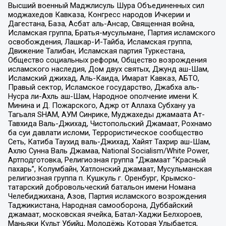
Высший военный Маджлисуль Шура Объединенных сил
моджахедов Кавказа, Конгресс народов Ичкерии и
Дагестана, База, Асбат аль-Ансар, Священная война,
Исламская группа, Братья-мусульмане, Партия исламского
освобождения, Лашкар-И-Тайба, Исламская группа,
Движение Талибан, Исламская партия Туркестана,
Общество социальных реформ, Общество возрождения
исламского наследия, Дом двух святых, Джунд аш-Шам,
Исламский джихад, Аль-Каида, Имарат Кавказ, АБТО,
Правый сектор, Исламское государство, Джабха аль-
Нусра ли-Ахль аш-Шам, Народное ополчение имени К.
Минина и Д. Пожарского, Аджр от Аллаха Субхану уа
Тагьаля SHAM, АУМ Синрике, Муджахеды джамаата Ат-
Тавхида Валь-Джихад, Чистопольский Джамаат, Рохнамо
ба суи давлати исломи, Террористическое сообщество
Сеть, Катиба Таухид валь-Джихад, Хайят Тахрир аш-Шам,
Ахлю Сунна Валь Джамаа, National Socialism/White Power,
Артподготовка, Религиозная группа “Джамаат “Красный
пахарь”, Колумбайн, Хатлонский джамаат, Мусульманская
религиозная группа п. Кушкуль г. Оренбург, Крымско-
татарский добровольческий батальон имени Номана
Челебиджихана, Азов, Партия исламского возрождения
Таджикистана, Народная самооборона, Дуббайский
джамаат, московская ячейка, Батал-Хаджи Белхороев,
Маньяки Культ Убийц, Молодёжь Которая Улыбается,