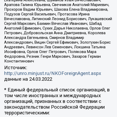
Арапова Галина Юрьевна, Свечников Анатолий Мариевич,
Прохоров Вадим Юрьевич, Шахова Елена Владимировна,
Подузов Сергей Васильевич, Протасова Ирина
Вячеславовна, Литинский Леонид Борисович, Лукашевский
Сергей Маркович, Бахмин Вячеслав Иванович, Шабад
Анатолий Ефимович, Сухих Дарья Николаевна, Орлов Олег
Петрович, Добровольская Анна Дмитриевна, Королева
Александра Евгеньевна, Смирнов Владимир
Александрович, Вицин Сергей Ефимович, Золотухин Борис
Андреевич, Левинсон Лев Семенович, Локшина Татьяна
Иосифовна, Орлов Олег Петрович, Полякова Мара
Федоровна, Резник Генри Маркович, Захаров Герман
Константинович
Источник:
http://unro.minjust.ru/NKOForeignAgent.aspx
данные на
24.03.2022
* Единый федеральный список организаций, в
том числе иностранных и международных
организаций, признанных в соответствии с
законодательством Российской Федерации
террористическими: