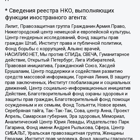
* Сведения реестра НКО, выполняющих
функции иностранного агента:
Лилит, Правозащитная группа Гражданин.Армия.Право,
Нижегородский центр немецкой и европейской культуры,
Центр гендерных исследований, Фонд защиты прав
граждан Штаб, Институт права и публичной политики,
Фонд борьбы с коррупцией, Альянс врачей,
НАСИЛИЮ.НЕТ, Мы против СПИДа, СВЕЧА, Гуманитарное
действие, Открытый Петербург, Лига Избирателей,
Правовая инициатива, Гражданский Союз, Хасдей
Ерушалаим, Центр поддержки и содействия развитию
средств массовой информации, Горячая Линия, В защиту
прав заключенных, Институт глобализации и социальных
движений, Центр социально-информационных инициатив
Действие, Благотворительный фонд охраны здоровья и
защиты прав граждан, Благотворительный фонд помощи
осужденным и их семьям, Фонд Тольятти, Новое время,
Серебряная тайга, Так-Так-Так, Сова, центр Анна, Проект
Апрель, Самарская губерния, Эра здоровья, Мемориал,
Аналитический Центр Юрия Левады, Издательство Парк
Гагарина, Фонд имени Андрея Рылькова, Сфера, Центр
СИБАЛЬТ, Уральская правозащитная группа, Женщины
Евразии, Институт прав человека, Фонд защиты гласности,