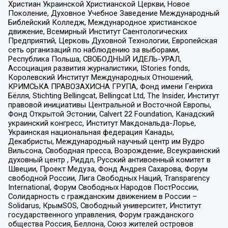
Христиан Украинской Христианской Церкви, Новое
Поколение, Духовное Учебное Заведение Международный
Библейский Колледж, Международное христианское
движение, Всемирный Институт Саентологических
Предприятий, Церковь Духовной Технологии, Европейская
сеть организаций по наблюдению за выборами,
Республика Польша, СВОБОДНЫЙ ИДЕЛЬ-УРАЛ,
Ассоциация развития журналистики, IStories fonds,
Королевский Институт Международных Отношений,
КРИМСЬКА ПРАВОЗАХИСНА ГРУПА, Фонд имени Генриха
Бёлля, Stichting Bellingcat, Bellingcat Ltd, The Insider, Институт
правовой инициативы Центральной и Восточной Европы,
Фонд Открытой Эстонии, Calvert 22 Foundation, Канадский
украинский конгресс, Институт Макдональда-Лорье,
Украинская национальная федерация Канады,
Декабристы, Международный научный центр им Вудро
Вильсона, Свободная пресса, Возрождение, Всеукраинский
духовный центр , Риддл, Русский антивоенный комитет в
Швеции, Проект Медуза, Фонд Андрея Сахарова, Форум
свободной России, Лига Свободных Наций, Transparеncy
International, Форум Свободных Народов ПостРоссии,
Солидарность с гражданским движением в России –
Solidarus, КрымSOS, Свободный университет, Институт
государственного управления, Форум гражданского
общества Россия, Беллона, Союз жителей островов