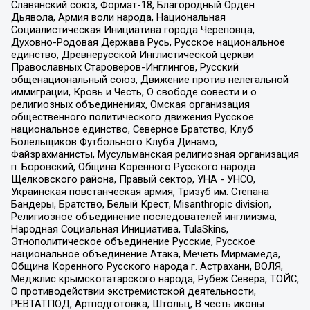
Славянский союз, Формат-18, Благородный Орден
Дьявола, Армия воли народа, Национальная
Социалистическая Инициатива города Череповца,
Духовно-Родовая Держава Русь, Русское национальное
единство, Древнерусской Инглистической церкви
Православных Староверов-Инглингов, Русский
общенациональный союз, Движение против нелегальной
иммиграции, Кровь и Честь, О свободе совести и о
религиозных объединениях, Омская организация
общественного политического движения Русское
национальное единство, Северное Братство, Клуб
Болельщиков Футбольного Клуба Динамо,
Файзрахманисты, Мусульманская религиозная организация
п. Боровский, Община Коренного Русского народа
Щелковского района, Правый сектор, УНА - УНСО,
Украинская повстанческая армия, Тризуб им. Степана
Бандеры, Братство, Белый Крест, Misanthropic division,
Религиозное объединение последователей инглиизма,
Народная Социальная Инициатива, TulaSkins,
Этнополитическое объединение Русские, Русское
национальное объединение Атака, Мечеть Мирмамеда,
Община Коренного Русского народа г. Астрахани, ВОЛЯ,
Меджлис крымскотатарского народа, Рубеж Севера, ТОЙС,
О противодействии экстремистской деятельности,
РЕВТАТПОД, Артподготовка, Штольц, В честь иконы