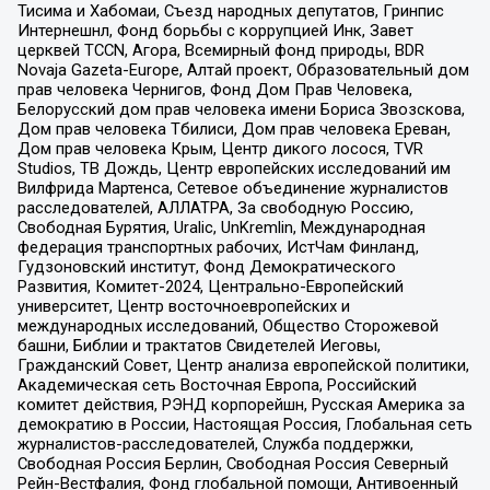
Тисима и Хабомаи, Съезд народных депутатов, Гринпис
Интернешнл, Фонд борьбы с коррупцией Инк, Завет
церквей TCCN, Агора, Всемирный фонд природы, BDR
Novaja Gazeta-Europe, Алтай проект, Образовательный дом
прав человека Чернигов, Фонд Дом Прав Человека,
Белорусский дом прав человека имени Бориса Звозскова,
Дом прав человека Тбилиси, Дом прав человека Ереван,
Дом прав человека Крым, Центр дикого лосося, TVR
Studios, ТВ Дождь, Центр европейских исследований им
Вилфрида Мартенса, Сетевое объединение журналистов
расследователей, АЛЛАТРА, За свободную Россию,
Свободная Бурятия, Uralic, UnKremlin, Международная
федерация транспортных рабочих, ИстЧам Финланд,
Гудзоновский институт, Фонд Демократического
Развития, Комитет-2024, Центрально-Европейский
университет, Центр восточноевропейских и
международных исследований, Общество Сторожевой
башни, Библии и трактатов Свидетелей Иеговы,
Гражданский Совет, Центр анализа европейской политики,
Академическая сеть Восточная Европа, Российский
комитет действия, РЭНД корпорейшн, Русская Америка за
демократию в России, Настоящая Россия, Глобальная сеть
журналистов-расследователей, Служба поддержки,
Свободная Россия Берлин, Свободная Россия Северный
Рейн-Вестфалия, Фонд глобальной помощи, Антивоенный