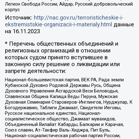
Легион Свобода России, Айдар, Русский добровольческий
корпус
Источник:
http://nac.gov.ru/terroristicheskie-i-
ekstremistskie-organizacii-i-materialy.html
данные
на
16.11.2023
* Перечень общественных объединений и
религиозных организаций в отношении
которых судом принято вступившее в
законную силу решение о ликвидации или
запрете деятельности:
Национал-большевистская партия, ВЕК РА, Рада земли
Кубанской Духовно Родовой Державы Русь, Община
Духовного Управления Асгардской Веси Беловодья,
Славянская Община Капища Веды Перуна, Мужская
Духовная Семинария Староверов-Инглингов, Нурджулар, К
Богодержавию, Таблиги Джамаат, Свидетели Иеговы,
Русское национальное единство, Национал-
социалистическое общество, Джамаат мувахидов,
Объединенный Вилайат Кабарды, Балкарии и Карачая,
Союз славян, Ат-Такфир Валь-Хиджра, Пит Буль,
Национал-социалистическая рабочая партия России,