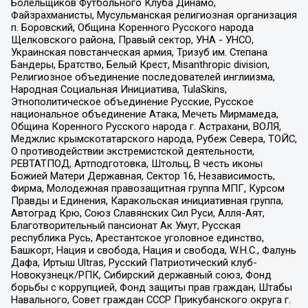
Болельщиков Футбольного Клуба Динамо,
Файзрахманисты, Мусульманская религиозная организация
п. Боровский, Община Коренного Русского народа
Щелковского района, Правый сектор, УНА - УНСО,
Украинская повстанческая армия, Тризуб им. Степана
Бандеры, Братство, Белый Крест, Misanthropic division,
Религиозное объединение последователей инглиизма,
Народная Социальная Инициатива, TulaSkins,
Этнополитическое объединение Русские, Русское
национальное объединение Атака, Мечеть Мирмамеда,
Община Коренного Русского народа г. Астрахани, ВОЛЯ,
Меджлис крымскотатарского народа, Рубеж Севера, ТОЙС,
О противодействии экстремистской деятельности,
РЕВТАТПОД, Артподготовка, Штольц, В честь иконы
Божией Матери Державная, Сектор 16, Независимость,
Фирма, Молодежная правозащитная группа МПГ, Курсом
Правды и Единения, Каракольская инициативная группа,
Автоград Крю, Союз Славянских Сил Руси, Алля-Аят,
Благотворительный пансионат Ак Умут, Русская
республика Русь, Арестантское уголовное единство,
Башкорт, Нация и свобода, Нация и свобода, W.H.С., Фалунь
Дафа, Иртыш Ultras, Русский Патриотический клуб-
Новокузнецк/РПК, Сибирский державный союз, Фонд
борьбы с коррупцией, Фонд защиты прав граждан, Штабы
Навального, Совет граждан СССР Прикубанского округа г.