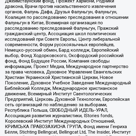
Джеймстаунский фонд, Прожект Хармони, Родники
дракона, Врачи против насильственного извлечения
органов, Фалунь Дафа, Друзья Фалуньгун, Фалуньгун,
Коалиция по расследованию преследования в отношении
Фалуньгун в Китае, Всемирная организация по
расследованию преследований Фалуньгун, Пражский
гражданский центр, Ассоциация школ политических
исследований при Совете Европы, Центр либеральной
современности, Форум русскоязычных европейцев,
Немецко-русский обмен, Бард колледж, Европейский
выбор, Фонд Ходорковского, Оксфордский российский
фонд, Фонд Будущее России, Компания свободы
информации, Проект Медиа, Международное партнерство
за права человека, Духовное Управление Евангельских
Христиан Украинской Христианской Церкви, Новое
Поколение, Духовное Учебное Заведение Международный
Библейский Колледж, Международное христианское
движение, Всемирный Институт Саентологических
Предприятий, Церковь Духовной Технологии, Европейская
сеть организаций по наблюдению за выборами,
Республика Польша, СВОБОДНЫЙ ИДЕЛЬ-УРАЛ,
Ассоциация развития журналистики, IStories fonds,
Королевский Институт Международных Отношений,
КРИМСЬКА ПРАВОЗАХИСНА ГРУПА, Фонд имени Генриха
Бёлля, Stichting Bellingcat, Bellingcat Ltd, The Insider, Институт