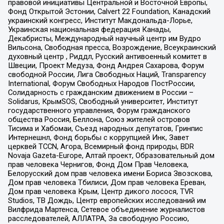
правовой инициативы Центральной и Восточной Европы,
Фонд Открытой Эстонии, Calvert 22 Foundation, Канадский
украинский конгресс, Институт Макдональда-Лорье,
Украинская национальная федерация Канады,
Декабристы, Международный научный центр им Вудро
Вильсона, Свободная пресса, Возрождение, Всеукраинский
духовный центр , Риддл, Русский антивоенный комитет в
Швеции, Проект Медуза, Фонд Андрея Сахарова, Форум
свободной России, Лига Свободных Наций, Transparеncy
International, Форум Свободных Народов ПостРоссии,
Солидарность с гражданским движением в России –
Solidarus, КрымSOS, Свободный университет, Институт
государственного управления, Форум гражданского
общества Россия, Беллона, Союз жителей островов
Тисима и Хабомаи, Съезд народных депутатов, Гринпис
Интернешнл, Фонд борьбы с коррупцией Инк, Завет
церквей TCCN, Агора, Всемирный фонд природы, BDR
Novaja Gazeta-Europe, Алтай проект, Образовательный дом
прав человека Чернигов, Фонд Дом Прав Человека,
Белорусский дом прав человека имени Бориса Звозскова,
Дом прав человека Тбилиси, Дом прав человека Ереван,
Дом прав человека Крым, Центр дикого лосося, TVR
Studios, ТВ Дождь, Центр европейских исследований им
Вилфрида Мартенса, Сетевое объединение журналистов
расследователей, АЛЛАТРА, За свободную Россию,