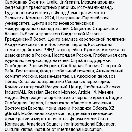
Свободная Бурятия, Uralic, UnKremlin, Международная
федерация транспортных рабочих, ИстЧам Финланд,
Гудзоновский институт, Фонд Демократического
Развития, Комитет-2024, Центрально-Европейский
университет, Центр восточноевропейских и
международных исследований, Общество Сторожевой
башни, Библии и трактатов Свидетелей Иеговы,
Гражданский Совет, Центр анализа европейской политики,
Академическая сеть Восточная Европа, Российский
комитет действия, РЭНД корпорейшн, Русская Америка за
демократию в России, Настоящая Россия, Глобальная сеть
журналистов-расследователей, Служба поддержки,
Свободная Россия Берлин, Свободная Россия Северный
Рейн-Вестфалия, Фонд глобальной помощи, Антивоенный
комитет России, Russie-Libertes, La Asocicion de Rusos
Libres, Союз за возвращение Северных территорий,
Крымскотатарский Ресурсный Центр, Глобальный союз
IndustriALL, Russian Election Monitor, Article 19, Мнение
медиа, Федерация анархического черного креста, Радио
Свободная Европа, Германское общество изучения
Восточной Европы, Фонд имени Фридриха Эберта, XZ
gGmbH, Мобильная академия поддержки гендерной
демократии и миротворчества, Форум имени Льва
Копелева, American Councils for International Education,
Cultural Vistas, Institute of International Education,