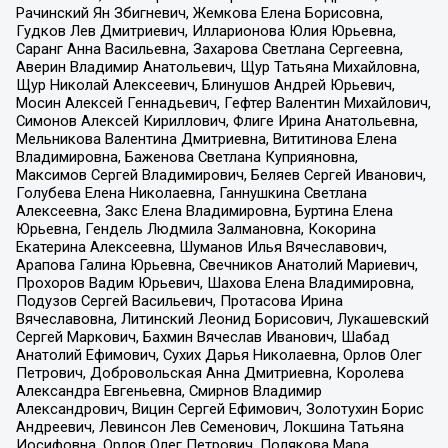
Рачинский Ян Збигневич, Жемкова Елена Борисовна,
Гудков Лев Дмитриевич, Илларионова Юлия Юрьевна,
Саранг Анна Васильевна, Захарова Светлана Сергеевна,
Аверин Владимир Анатольевич, Щур Татьяна Михайловна,
Щур Николай Алексеевич, Блинушов Андрей Юрьевич,
Мосин Алексей Геннадьевич, Гефтер Валентин Михайлович,
Симонов Алексей Кириллович, Флиге Ирина Анатольевна,
Мельникова Валентина Дмитриевна, Вититинова Елена
Владимировна, Баженова Светлана Куприяновна,
Максимов Сергей Владимирович, Беляев Сергей Иванович,
Голубева Елена Николаевна, Ганнушкина Светлана
Алексеевна, Закс Елена Владимировна, Буртина Елена
Юрьевна, Гендель Людмила Залмановна, Кокорина
Екатерина Алексеевна, Шуманов Илья Вячеславович,
Арапова Галина Юрьевна, Свечников Анатолий Мариевич,
Прохоров Вадим Юрьевич, Шахова Елена Владимировна,
Подузов Сергей Васильевич, Протасова Ирина
Вячеславовна, Литинский Леонид Борисович, Лукашевский
Сергей Маркович, Бахмин Вячеслав Иванович, Шабад
Анатолий Ефимович, Сухих Дарья Николаевна, Орлов Олег
Петрович, Добровольская Анна Дмитриевна, Королева
Александра Евгеньевна, Смирнов Владимир
Александрович, Вицин Сергей Ефимович, Золотухин Борис
Андреевич, Левинсон Лев Семенович, Локшина Татьяна
Иосифовна, Орлов Олег Петрович, Полякова Мара