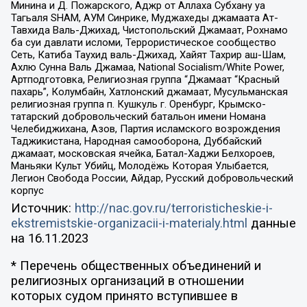
Минина и Д. Пожарского, Аджр от Аллаха Субхану уа
Тагьаля SHAM, АУМ Синрике, Муджахеды джамаата Ат-
Тавхида Валь-Джихад, Чистопольский Джамаат, Рохнамо
ба суи давлати исломи, Террористическое сообщество
Сеть, Катиба Таухид валь-Джихад, Хайят Тахрир аш-Шам,
Ахлю Сунна Валь Джамаа, National Socialism/White Power,
Артподготовка, Религиозная группа “Джамаат “Красный
пахарь”, Колумбайн, Хатлонский джамаат, Мусульманская
религиозная группа п. Кушкуль г. Оренбург, Крымско-
татарский добровольческий батальон имени Номана
Челебиджихана, Азов, Партия исламского возрождения
Таджикистана, Народная самооборона, Дуббайский
джамаат, московская ячейка, Батал-Хаджи Белхороев,
Маньяки Культ Убийц, Молодёжь Которая Улыбается,
Легион Свобода России, Айдар, Русский добровольческий
корпус
Источник:
http://nac.gov.ru/terroristicheskie-i-
ekstremistskie-organizacii-i-materialy.html
данные
на
16.11.2023
* Перечень общественных объединений и
религиозных организаций в отношении
которых судом принято вступившее в