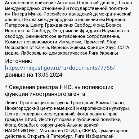
Антивоенное движение Антальи, Открытый диалог, Школа
международных отношений и государственной политики
им Питера Мунка, Российско-канадский демократический
альянс, Школа международных отношений им Нормана
Патерсона, Центр Гражданских Свобод, Фонд Бориса
Немцова за Свободу, Фонд имени Фридриха Науманна за
свободу, Феминистское антивоенное сопротивление,
Комитет независимости Ингушетии, Прометей, Stop
Occupation of Karelia, Вернись живым, Фридом Хаус, СОТА
медиа, Либерально-демократическая Лига Украины
Источник:
https://minjust.gov.ru/ru/documents/7756/
данные на
13.05.2024
* Сведения реестра НКО, выполняющих
функции иностранного агента:
Лилит, Правозащитная группа Гражданин.Армия.Право,
Нижегородский центр немецкой и европейской культуры,
Центр гендерных исследований, Фонд защиты прав
граждан Штаб, Институт права и публичной политики,
Фонд борьбы с коррупцией, Альянс врачей,
НАСИЛИЮ.НЕТ, Мы против СПИДа, СВЕЧА, Гуманитарное
действие, Открытый Петербург, Лига Избирателей,