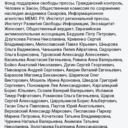
Фонд поддержки свободы прессы, Гражданский контроль,
Человек и Закон, Общественная комиссия по сохранению
наследия академика Сахарова, Информационное
агентство МЕМО. РУ, Институт региональной прессы,
Институт Развития Свободы Информации, Экозащита!-
Женсовет, Общественный вердикт, Евразийская
антимонопольная ассоциация, Бедушев Петр Петрович,
Дзугкоева Регина Николаевна, Кривенко Сергей
Владимирович, Милославский Павел Юрьевич, Шнырова
Ольга Вадимовна, Чанышева Лилия Айратовна, Сидорович
Ольга Борисовна, Туровский Александр Алексеевич,
Васильева Анастасия Евгеньевна, Ривина Анна Валерьевна,
Бойко Анатолий Николаевич, Дугин Сергей Георгиевич,
Пивоваров Андрей Сергеевич, Аверин Виталий Евгеньевич,
Барахоев Магомед Бекханович, Шарипков Олег
Викторович, Мошель Ирина Ароновна, Шведов Григорий
Сергеевич, Пономарев Лев Александрович, Каргалицкий
Борис Юльевич, Созаев Валерий Валерьевич, Исламов
Тимур Рифгатович, Романова Ольга Евгеньевна, Щаров
Сергей Алексадрович, Цирульников Борис Альбертович,
Гасан Ольга Павловна, Паутов Юрий Анатольевич,
Верховский Александр Маркович, Пислакова-Паркер
Марина Петровна, Кочеткова Татьяна Владимировна,
Чуркина Наталья Валерьевна, Акимова Татьяна
Николаевна, Золотарева Екатерина Александровна,