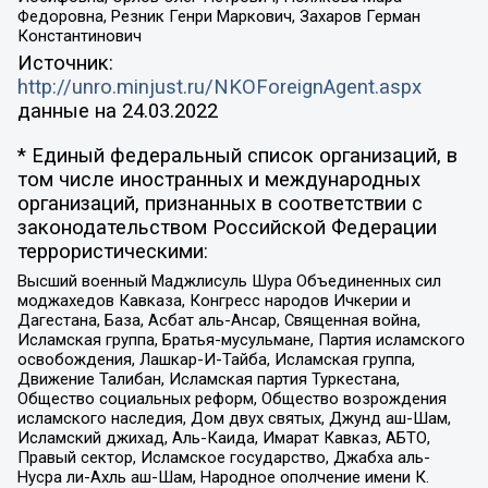
Федоровна, Резник Генри Маркович, Захаров Герман
Константинович
Источник:
http://unro.minjust.ru/NKOForeignAgent.aspx
данные на
24.03.2022
* Единый федеральный список организаций, в
том числе иностранных и международных
организаций, признанных в соответствии с
законодательством Российской Федерации
террористическими:
Высший военный Маджлисуль Шура Объединенных сил
моджахедов Кавказа, Конгресс народов Ичкерии и
Дагестана, База, Асбат аль-Ансар, Священная война,
Исламская группа, Братья-мусульмане, Партия исламского
освобождения, Лашкар-И-Тайба, Исламская группа,
Движение Талибан, Исламская партия Туркестана,
Общество социальных реформ, Общество возрождения
исламского наследия, Дом двух святых, Джунд аш-Шам,
Исламский джихад, Аль-Каида, Имарат Кавказ, АБТО,
Правый сектор, Исламское государство, Джабха аль-
Нусра ли-Ахль аш-Шам, Народное ополчение имени К.