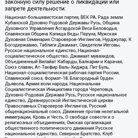
законную силу решение о ликвидации или
запрете деятельности:
Национал-большевистская партия, ВЕК РА, Рада земли
Кубанской Духовно Родовой Державы Русь, Община
Духовного Управления Асгардской Веси Беловодья,
Славянская Община Капища Веды Перуна, Мужская
Духовная Семинария Староверов-Инглингов, Нурджулар, К
Богодержавию, Таблиги Джамаат, Свидетели Иеговы,
Русское национальное единство, Национал-
социалистическое общество, Джамаат мувахидов,
Объединенный Вилайат Кабарды, Балкарии и Карачая,
Союз славян, Ат-Такфир Валь-Хиджра, Пит Буль,
Национал-социалистическая рабочая партия России,
Славянский союз, Формат-18, Благородный Орден
Дьявола, Армия воли народа, Национальная
Социалистическая Инициатива города Череповца,
Духовно-Родовая Держава Русь, Русское национальное
единство, Древнерусской Инглистической церкви
Православных Староверов-Инглингов, Русский
общенациональный союз, Движение против нелегальной
иммиграции, Кровь и Честь, О свободе совести и о
религиозных объединениях, Омская организация
общественного политического движения Русское
национальное единство, Северное Братство, Клуб