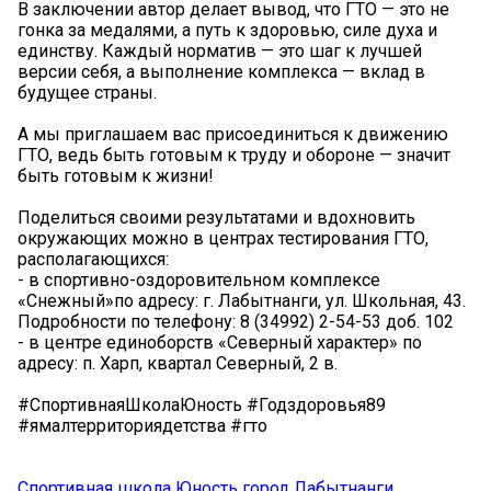
В заключении автор делает вывод, что ГТО — это не
гонка за медалями, а путь к здоровью, силе духа и
единству. Каждый норматив — это шаг к лучшей
версии себя, а выполнение комплекса — вклад в
будущее страны.
А мы приглашаем вас присоединиться к движению
ГТО, ведь быть готовым к труду и обороне — значит
быть готовым к жизни!
Поделиться своими результатами и вдохновить
окружающих можно в центрах тестирования ГТО,
располагающихся:
- в спортивно-оздоровительном комплексе
«Снежный»по адресу: г. Лабытнанги, ул. Школьная, 43.
Подробности по телефону: 8 (34992) 2-54-53 доб. 102
- в центре единоборств «Северный характер» по
адресу: п. Харп, квартал Северный, 2 в.
#СпортивнаяШколаЮность #Годздоровья89
#ямалтерриториядетства #гто
Спортивная школа Юность город Лабытнанги