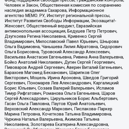
Человек и Закон, Общественная комиссия по сохранению
наследия академика Сахарова, Информационное
агентство МЕМО. РУ, Институт региональной прессы,
Институт Развития Свободы Информации, Экозащита!-
Женсовет, Общественный вердикт, Евразийская
антимонопольная ассоциация, Бедушев Петр Петрович,
Дзугкоева Регина Николаевна, Кривенко Сергей
Владимирович, Милославский Павел Юрьевич, Шнырова
Ольга Вадимовна, Чанышева Лилия Айратовна, Сидорович
Ольга Борисовна, Туровский Александр Алексеевич,
Васильева Анастасия Евгеньевна, Ривина Анна Валерьевна,
Бойко Анатолий Николаевич, Дугин Сергей Георгиевич,
Пивоваров Андрей Сергеевич, Аверин Виталий Евгеньевич,
Барахоев Магомед Бекханович, Шарипков Олег
Викторович, Мошель Ирина Ароновна, Шведов Григорий
Сергеевич, Пономарев Лев Александрович, Каргалицкий
Борис Юльевич, Созаев Валерий Валерьевич, Исламов
Тимур Рифгатович, Романова Ольга Евгеньевна, Щаров
Сергей Алексадрович, Цирульников Борис Альбертович,
Гасан Ольга Павловна, Паутов Юрий Анатольевич,
Верховский Александр Маркович, Пислакова-Паркер
Марина Петровна, Кочеткова Татьяна Владимировна,
Чуркина Наталья Валерьевна, Акимова Татьяна
Николаевна, Золотарева Екатерина Александровна,