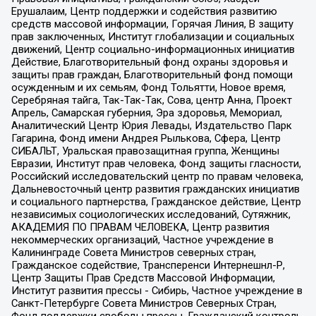
Ерушалаим, Центр поддержки и содействия развитию
средств массовой информации, Горячая Линия, В защиту
прав заключенных, Институт глобализации и социальных
движений, Центр социально-информационных инициатив
Действие, Благотворительный фонд охраны здоровья и
защиты прав граждан, Благотворительный фонд помощи
осужденным и их семьям, Фонд Тольятти, Новое время,
Серебряная тайга, Так-Так-Так, Сова, центр Анна, Проект
Апрель, Самарская губерния, Эра здоровья, Мемориал,
Аналитический Центр Юрия Левады, Издательство Парк
Гагарина, Фонд имени Андрея Рылькова, Сфера, Центр
СИБАЛЬТ, Уральская правозащитная группа, Женщины
Евразии, Институт прав человека, Фонд защиты гласности,
Российский исследовательский центр по правам человека,
Дальневосточный центр развития гражданских инициатив
и социального партнерства, Гражданское действие, Центр
независимых социологических исследований, Сутяжник,
АКАДЕМИЯ ПО ПРАВАМ ЧЕЛОВЕКА, Центр развития
некоммерческих организаций, Частное учреждение в
Калининграде Совета Министров северных стран,
Гражданское содействие, Трансперенси Интернешнл-Р,
Центр Защиты Прав Средств Массовой Информации,
Институт развития прессы - Сибирь, Частное учреждение в
Санкт-Петербурге Совета Министров Северных Стран,
Фонд поддержки свободы прессы, Гражданский контроль,