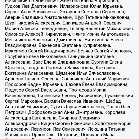
Рачинский Ян Збигневич, Жемкова Елена Борисовна,
Гудков Лев Дмитриевич, Илларионова Юлия Юрьевна,
Саранг Анна Васильевна, Захарова Светлана Сергеевна,
Аверин Владимир Анатольевич, Щур Татьяна Михайловна,
Щур Николай Алексеевич, Блинушов Андрей Юрьевич,
Мосин Алексей Геннадьевич, Гефтер Валентин Михайлович,
Симонов Алексей Кириллович, Флиге Ирина Анатольевна,
Мельникова Валентина Дмитриевна, Вититинова Елена
Владимировна, Баженова Светлана Куприяновна,
Максимов Сергей Владимирович, Беляев Сергей Иванович,
Голубева Елена Николаевна, Ганнушкина Светлана
Алексеевна, Закс Елена Владимировна, Буртина Елена
Юрьевна, Гендель Людмила Залмановна, Кокорина
Екатерина Алексеевна, Шуманов Илья Вячеславович,
Арапова Галина Юрьевна, Свечников Анатолий Мариевич,
Прохоров Вадим Юрьевич, Шахова Елена Владимировна,
Подузов Сергей Васильевич, Протасова Ирина
Вячеславовна, Литинский Леонид Борисович, Лукашевский
Сергей Маркович, Бахмин Вячеслав Иванович, Шабад
Анатолий Ефимович, Сухих Дарья Николаевна, Орлов Олег
Петрович, Добровольская Анна Дмитриевна, Королева
Александра Евгеньевна, Смирнов Владимир
Александрович, Вицин Сергей Ефимович, Золотухин Борис
Андреевич, Левинсон Лев Семенович, Локшина Татьяна
Иосифовна, Орлов Олег Петрович, Полякова Мара