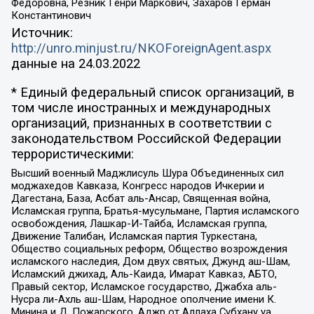
Федоровна, Резник Генри Маркович, Захаров Герман
Константинович
Источник:
http://unro.minjust.ru/NKOForeignAgent.aspx
данные на
24.03.2022
* Единый федеральный список организаций, в
том числе иностранных и международных
организаций, признанных в соответствии с
законодательством Российской Федерации
террористическими:
Высший военный Маджлисуль Шура Объединенных сил
моджахедов Кавказа, Конгресс народов Ичкерии и
Дагестана, База, Асбат аль-Ансар, Священная война,
Исламская группа, Братья-мусульмане, Партия исламского
освобождения, Лашкар-И-Тайба, Исламская группа,
Движение Талибан, Исламская партия Туркестана,
Общество социальных реформ, Общество возрождения
исламского наследия, Дом двух святых, Джунд аш-Шам,
Исламский джихад, Аль-Каида, Имарат Кавказ, АБТО,
Правый сектор, Исламское государство, Джабха аль-
Нусра ли-Ахль аш-Шам, Народное ополчение имени К.
Минина и Д. Пожарского, Аджр от Аллаха Субхану уа