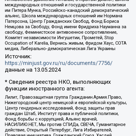
международных отношений и государственной политики
им Питера Мунка, Российско-канадский демократический
альянс, Школа международных отношений им Нормана
Патерсона, Центр Гражданских Свобод, Фонд Бориса
Немцова за Свободу, Фонд имени Фридриха Науманна за
свободу, Феминистское антивоенное сопротивление,
Комитет независимости Ингушетии, Прометей, Stop
Occupation of Karelia, Вернись живым, Фридом Хаус, СОТА
медиа, Либерально-демократическая Лига Украины
Источник:
https://minjust.gov.ru/ru/documents/7756/
данные на
13.05.2024
* Сведения реестра НКО, выполняющих
функции иностранного агента:
Лилит, Правозащитная группа Гражданин.Армия.Право,
Нижегородский центр немецкой и европейской культуры,
Центр гендерных исследований, Фонд защиты прав
граждан Штаб, Институт права и публичной политики,
Фонд борьбы с коррупцией, Альянс врачей,
НАСИЛИЮ.НЕТ, Мы против СПИДа, СВЕЧА, Гуманитарное
действие, Открытый Петербург, Лига Избирателей,
Правовая инициатива, Гражданский Союз, Хасдей