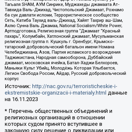
Тагьаля SHAM, АУМ Синрике, Муджахеды джамаата Ат-
Тавхида Валь-Джихад, Чистопольский Джамаат, Рохнамо
ба суи давлати исломи, Террористическое сообщество
Сеть, Катиба Таухид валь-Джихад, Хайят Тахрир аш-Шам,
Ахлю Сунна Валь Джамаа, National Socialism/White Power,
Артподготовка, Религиозная группа “Джамаат “Красный
пахарь”, Колумбайн, Хатлонский джамаат, Мусульманская
религиозная группа п. Кушкуль г. Оренбург, Крымско-
татарский добровольческий батальон имени Номана
Челебиджихана, Азов, Партия исламского возрождения
Таджикистана, Народная самооборона, Дуббайский
джамаат, московская ячейка, Батал-Хаджи Белхороев,
Маньяки Культ Убийц, Молодёжь Которая Улыбается,
Легион Свобода России, Айдар, Русский добровольческий
корпус
Источник:
http://nac.gov.ru/terroristicheskie-i-
ekstremistskie-organizacii-i-materialy.html
данные
на
16.11.2023
* Перечень общественных объединений и
религиозных организаций в отношении
которых судом принято вступившее в
законную силу решение о ликвидации или