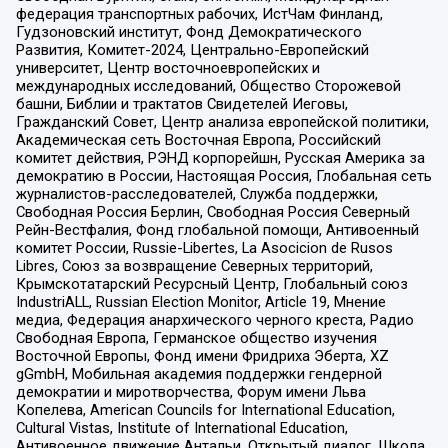
федерация транспортных рабочих, ИстЧам Финланд,
Гудзоновский институт, Фонд Демократического
Развития, Комитет-2024, Центрально-Европейский
университет, Центр восточноевропейских и
международных исследований, Общество Сторожевой
башни, Библии и трактатов Свидетелей Иеговы,
Гражданский Совет, Центр анализа европейской политики,
Академическая сеть Восточная Европа, Российский
комитет действия, РЭНД корпорейшн, Русская Америка за
демократию в России, Настоящая Россия, Глобальная сеть
журналистов-расследователей, Служба поддержки,
Свободная Россия Берлин, Свободная Россия Северный
Рейн-Вестфалия, Фонд глобальной помощи, Антивоенный
комитет России, Russie-Libertes, La Asocicion de Rusos
Libres, Союз за возвращение Северных территорий,
Крымскотатарский Ресурсный Центр, Глобальный союз
IndustriALL, Russian Election Monitor, Article 19, Мнение
медиа, Федерация анархического черного креста, Радио
Свободная Европа, Германское общество изучения
Восточной Европы, Фонд имени Фридриха Эберта, XZ
gGmbH, Мобильная академия поддержки гендерной
демократии и миротворчества, Форум имени Льва
Копелева, American Councils for International Education,
Cultural Vistas, Institute of International Education,
Антивоенное движение Антальи, Открытый диалог, Школа