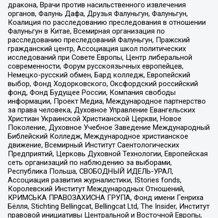
дракона, Врачи против насильственного извлечения
органов, Фалунь Дафа, Друзья Фалуньгун, Фалуньгун,
Коалиция по расследованию преследования в отношении
Фалуньгун в Китае, Всемирная организация по
расследованию преследований Фалуньгун, Пражский
гражданский центр, Ассоциация школ политических
исследований при Совете Европы, Центр либеральной
современности, Форум русскоязычных европейцев,
Немецко-русский обмен, Бард колледж, Европейский
выбор, Фонд Ходорковского, Оксфордский российский
фонд, Фонд Будущее России, Компания свободы
информации, Проект Медиа, Международное партнерство
за права человека, Духовное Управление Евангельских
Христиан Украинской Христианской Церкви, Новое
Поколение, Духовное Учебное Заведение Международный
Библейский Колледж, Международное христианское
движение, Всемирный Институт Саентологических
Предприятий, Церковь Духовной Технологии, Европейская
сеть организаций по наблюдению за выборами,
Республика Польша, СВОБОДНЫЙ ИДЕЛЬ-УРАЛ,
Ассоциация развития журналистики, IStories fonds,
Королевский Институт Международных Отношений,
КРИМСЬКА ПРАВОЗАХИСНА ГРУПА, Фонд имени Генриха
Бёлля, Stichting Bellingcat, Bellingcat Ltd, The Insider, Институт
правовой инициативы Центральной и Восточной Европы,