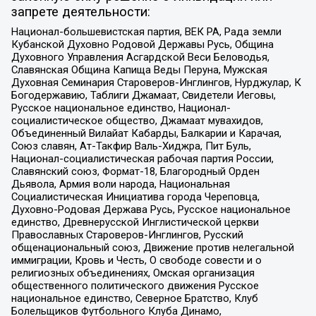
запрете деятельности:
Национал-большевистская партия, ВЕК РА, Рада земли
Кубанской Духовно Родовой Державы Русь, Община
Духовного Управления Асгардской Веси Беловодья,
Славянская Община Капища Веды Перуна, Мужская
Духовная Семинария Староверов-Инглингов, Нурджулар, К
Богодержавию, Таблиги Джамаат, Свидетели Иеговы,
Русское национальное единство, Национал-
социалистическое общество, Джамаат мувахидов,
Объединенный Вилайат Кабарды, Балкарии и Карачая,
Союз славян, Ат-Такфир Валь-Хиджра, Пит Буль,
Национал-социалистическая рабочая партия России,
Славянский союз, Формат-18, Благородный Орден
Дьявола, Армия воли народа, Национальная
Социалистическая Инициатива города Череповца,
Духовно-Родовая Держава Русь, Русское национальное
единство, Древнерусской Инглистической церкви
Православных Староверов-Инглингов, Русский
общенациональный союз, Движение против нелегальной
иммиграции, Кровь и Честь, О свободе совести и о
религиозных объединениях, Омская организация
общественного политического движения Русское
национальное единство, Северное Братство, Клуб
Болельщиков Футбольного Клуба Динамо,