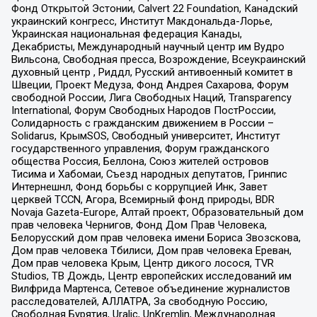
Фонд Открытой Эстонии, Calvert 22 Foundation, Канадский
украинский конгресс, Институт Макдональда-Лорье,
Украинская национальная федерация Канады,
Декабристы, Международный научный центр им Вудро
Вильсона, Свободная пресса, Возрождение, Всеукраинский
духовный центр , Риддл, Русский антивоенный комитет в
Швеции, Проект Медуза, Фонд Андрея Сахарова, Форум
свободной России, Лига Свободных Наций, Transparеncy
International, Форум Свободных Народов ПостРоссии,
Солидарность с гражданским движением в России –
Solidarus, КрымSOS, Свободный университет, Институт
государственного управления, Форум гражданского
общества Россия, Беллона, Союз жителей островов
Тисима и Хабомаи, Съезд народных депутатов, Гринпис
Интернешнл, Фонд борьбы с коррупцией Инк, Завет
церквей TCCN, Агора, Всемирный фонд природы, BDR
Novaja Gazeta-Europe, Алтай проект, Образовательный дом
прав человека Чернигов, Фонд Дом Прав Человека,
Белорусский дом прав человека имени Бориса Звозскова,
Дом прав человека Тбилиси, Дом прав человека Ереван,
Дом прав человека Крым, Центр дикого лосося, TVR
Studios, ТВ Дождь, Центр европейских исследований им
Вилфрида Мартенса, Сетевое объединение журналистов
расследователей, АЛЛАТРА, За свободную Россию,
Свободная Бурятия, Uralic, UnKremlin, Международная