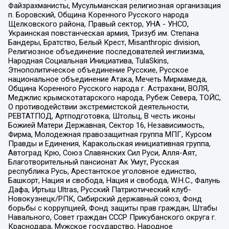
Файзрахманисты, Мусульманская религиозная организация
п. Боровский, Община Коренного Русского народа
Щелковского района, Правый сектор, УНА - УНСО,
Украинская повстанческая армия, Тризуб им. Степана
Бандеры, Братство, Белый Крест, Misanthropic division,
Религиозное объединение последователей инглиизма,
Народная Социальная Инициатива, TulaSkins,
Этнополитическое объединение Русские, Русское
национальное объединение Атака, Мечеть Мирмамеда,
Община Коренного Русского народа г. Астрахани, ВОЛЯ,
Меджлис крымскотатарского народа, Рубеж Севера, ТОЙС,
О противодействии экстремистской деятельности,
РЕВТАТПОД, Артподготовка, Штольц, В честь иконы
Божией Матери Державная, Сектор 16, Независимость,
Фирма, Молодежная правозащитная группа МПГ, Курсом
Правды и Единения, Каракольская инициативная группа,
Автоград Крю, Союз Славянских Сил Руси, Алля-Аят,
Благотворительный пансионат Ак Умут, Русская
республика Русь, Арестантское уголовное единство,
Башкорт, Нация и свобода, Нация и свобода, W.H.С., Фалунь
Дафа, Иртыш Ultras, Русский Патриотический клуб-
Новокузнецк/РПК, Сибирский державный союз, Фонд
борьбы с коррупцией, Фонд защиты прав граждан, Штабы
Навального, Совет граждан СССР Прикубанского округа г.
Краснодара, Мужское государство, Народное