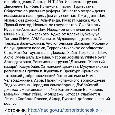
освобождения, Лашкар-И-Тайба, Исламская группа,
Движение Талибан, Исламская партия Туркестана,
Общество социальных реформ, Общество возрождения
исламского наследия, Дом двух святых, Джунд аш-Шам,
Исламский джихад, Аль-Каида, Имарат Кавказ, АБТО,
Правый сектор, Исламское государство, Джабха аль-
Нусра ли-Ахль аш-Шам, Народное ополчение имени К.
Минина и Д. Пожарского, Аджр от Аллаха Субхану уа
Тагьаля SHAM, АУМ Синрике, Муджахеды джамаата Ат-
Тавхида Валь-Джихад, Чистопольский Джамаат, Рохнамо
ба суи давлати исломи, Террористическое сообщество
Сеть, Катиба Таухид валь-Джихад, Хайят Тахрир аш-Шам,
Ахлю Сунна Валь Джамаа, National Socialism/White Power,
Артподготовка, Религиозная группа “Джамаат “Красный
пахарь”, Колумбайн, Хатлонский джамаат, Мусульманская
религиозная группа п. Кушкуль г. Оренбург, Крымско-
татарский добровольческий батальон имени Номана
Челебиджихана, Азов, Партия исламского возрождения
Таджикистана, Народная самооборона, Дуббайский
джамаат, московская ячейка, Батал-Хаджи Белхороев,
Маньяки Культ Убийц, Молодёжь Которая Улыбается,
Легион Свобода России, Айдар, Русский добровольческий
корпус
Источник:
http://nac.gov.ru/terroristicheskie-i-