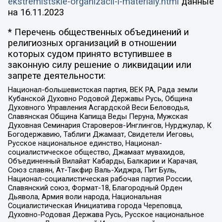
ekstremistskie-organizacii-i-materialy.html
данные
на
16.11.2023
* Перечень общественных объединений и
религиозных организаций в отношении
которых судом принято вступившее в
законную силу решение о ликвидации или
запрете деятельности:
Национал-большевистская партия, ВЕК РА, Рада земли
Кубанской Духовно Родовой Державы Русь, Община
Духовного Управления Асгардской Веси Беловодья,
Славянская Община Капища Веды Перуна, Мужская
Духовная Семинария Староверов-Инглингов, Нурджулар, К
Богодержавию, Таблиги Джамаат, Свидетели Иеговы,
Русское национальное единство, Национал-
социалистическое общество, Джамаат мувахидов,
Объединенный Вилайат Кабарды, Балкарии и Карачая,
Союз славян, Ат-Такфир Валь-Хиджра, Пит Буль,
Национал-социалистическая рабочая партия России,
Славянский союз, Формат-18, Благородный Орден
Дьявола, Армия воли народа, Национальная
Социалистическая Инициатива города Череповца,
Духовно-Родовая Держава Русь, Русское национальное