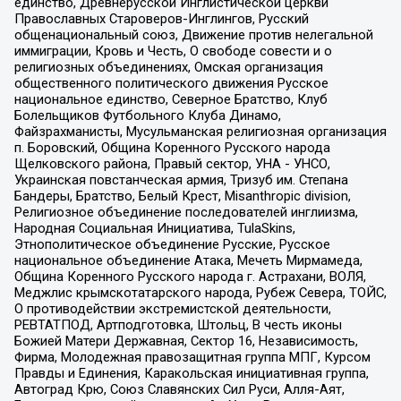
единство, Древнерусской Инглистической церкви
Православных Староверов-Инглингов, Русский
общенациональный союз, Движение против нелегальной
иммиграции, Кровь и Честь, О свободе совести и о
религиозных объединениях, Омская организация
общественного политического движения Русское
национальное единство, Северное Братство, Клуб
Болельщиков Футбольного Клуба Динамо,
Файзрахманисты, Мусульманская религиозная организация
п. Боровский, Община Коренного Русского народа
Щелковского района, Правый сектор, УНА - УНСО,
Украинская повстанческая армия, Тризуб им. Степана
Бандеры, Братство, Белый Крест, Misanthropic division,
Религиозное объединение последователей инглиизма,
Народная Социальная Инициатива, TulaSkins,
Этнополитическое объединение Русские, Русское
национальное объединение Атака, Мечеть Мирмамеда,
Община Коренного Русского народа г. Астрахани, ВОЛЯ,
Меджлис крымскотатарского народа, Рубеж Севера, ТОЙС,
О противодействии экстремистской деятельности,
РЕВТАТПОД, Артподготовка, Штольц, В честь иконы
Божией Матери Державная, Сектор 16, Независимость,
Фирма, Молодежная правозащитная группа МПГ, Курсом
Правды и Единения, Каракольская инициативная группа,
Автоград Крю, Союз Славянских Сил Руси, Алля-Аят,