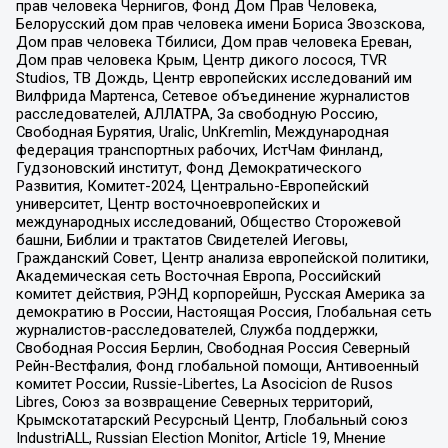
прав человека Чернигов, Фонд Дом Прав Человека,
Белорусский дом прав человека имени Бориса Звозскова,
Дом прав человека Тбилиси, Дом прав человека Ереван,
Дом прав человека Крым, Центр дикого лосося, TVR
Studios, ТВ Дождь, Центр европейских исследований им
Вилфрида Мартенса, Сетевое объединение журналистов
расследователей, АЛЛАТРА, За свободную Россию,
Свободная Бурятия, Uralic, UnKremlin, Международная
федерация транспортных рабочих, ИстЧам Финланд,
Гудзоновский институт, Фонд Демократического
Развития, Комитет-2024, Центрально-Европейский
университет, Центр восточноевропейских и
международных исследований, Общество Сторожевой
башни, Библии и трактатов Свидетелей Иеговы,
Гражданский Совет, Центр анализа европейской политики,
Академическая сеть Восточная Европа, Российский
комитет действия, РЭНД корпорейшн, Русская Америка за
демократию в России, Настоящая Россия, Глобальная сеть
журналистов-расследователей, Служба поддержки,
Свободная Россия Берлин, Свободная Россия Северный
Рейн-Вестфалия, Фонд глобальной помощи, Антивоенный
комитет России, Russie-Libertes, La Asocicion de Rusos
Libres, Союз за возвращение Северных территорий,
Крымскотатарский Ресурсный Центр, Глобальный союз
IndustriALL, Russian Election Monitor, Article 19, Мнение