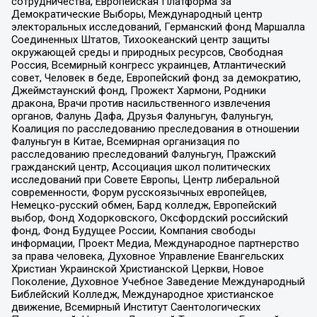
сотрудничества, Европейская Платформа за
Демократические Выборы, Международный центр
электоральных исследований, Германский фонд Маршалла
Соединенных Штатов, Тихоокеанский центр защиты
окружающей среды и природных ресурсов, Свободная
Россия, Всемирный конгресс украинцев, Атлантический
совет, Человек в беде, Европейский фонд за демократию,
Джеймстаунский фонд, Прожект Хармони, Родники
дракона, Врачи против насильственного извлечения
органов, Фалунь Дафа, Друзья Фалуньгун, Фалуньгун,
Коалиция по расследованию преследования в отношении
Фалуньгун в Китае, Всемирная организация по
расследованию преследований Фалуньгун, Пражский
гражданский центр, Ассоциация школ политических
исследований при Совете Европы, Центр либеральной
современности, Форум русскоязычных европейцев,
Немецко-русский обмен, Бард колледж, Европейский
выбор, Фонд Ходорковского, Оксфордский российский
фонд, Фонд Будущее России, Компания свободы
информации, Проект Медиа, Международное партнерство
за права человека, Духовное Управление Евангельских
Христиан Украинской Христианской Церкви, Новое
Поколение, Духовное Учебное Заведение Международный
Библейский Колледж, Международное христианское
движение, Всемирный Институт Саентологических