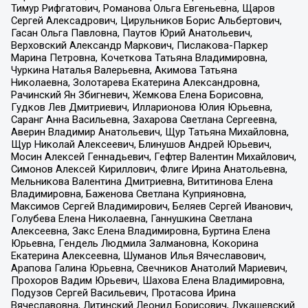
Тимур Рифгатович, Романова Ольга Евгеньевна, Щаров
Сергей Алексадрович, Цирульников Борис Альбертович,
Гасан Ольга Павловна, Паутов Юрий Анатольевич,
Верховский Александр Маркович, Пислакова-Паркер
Марина Петровна, Кочеткова Татьяна Владимировна,
Чуркина Наталья Валерьевна, Акимова Татьяна
Николаевна, Золотарева Екатерина Александровна,
Рачинский Ян Збигневич, Жемкова Елена Борисовна,
Гудков Лев Дмитриевич, Илларионова Юлия Юрьевна,
Саранг Анна Васильевна, Захарова Светлана Сергеевна,
Аверин Владимир Анатольевич, Щур Татьяна Михайловна,
Щур Николай Алексеевич, Блинушов Андрей Юрьевич,
Мосин Алексей Геннадьевич, Гефтер Валентин Михайлович,
Симонов Алексей Кириллович, Флиге Ирина Анатольевна,
Мельникова Валентина Дмитриевна, Вититинова Елена
Владимировна, Баженова Светлана Куприяновна,
Максимов Сергей Владимирович, Беляев Сергей Иванович,
Голубева Елена Николаевна, Ганнушкина Светлана
Алексеевна, Закс Елена Владимировна, Буртина Елена
Юрьевна, Гендель Людмила Залмановна, Кокорина
Екатерина Алексеевна, Шуманов Илья Вячеславович,
Арапова Галина Юрьевна, Свечников Анатолий Мариевич,
Прохоров Вадим Юрьевич, Шахова Елена Владимировна,
Подузов Сергей Васильевич, Протасова Ирина
Вячеславовна, Литинский Леонид Борисович, Лукашевский