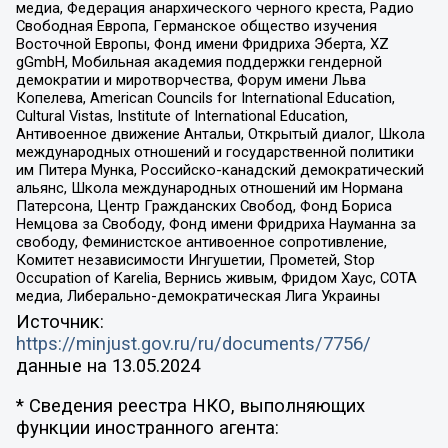
медиа, Федерация анархического черного креста, Радио
Свободная Европа, Германское общество изучения
Восточной Европы, Фонд имени Фридриха Эберта, XZ
gGmbH, Мобильная академия поддержки гендерной
демократии и миротворчества, Форум имени Льва
Копелева, American Councils for International Education,
Cultural Vistas, Institute of International Education,
Антивоенное движение Антальи, Открытый диалог, Школа
международных отношений и государственной политики
им Питера Мунка, Российско-канадский демократический
альянс, Школа международных отношений им Нормана
Патерсона, Центр Гражданских Свобод, Фонд Бориса
Немцова за Свободу, Фонд имени Фридриха Науманна за
свободу, Феминистское антивоенное сопротивление,
Комитет независимости Ингушетии, Прометей, Stop
Occupation of Karelia, Вернись живым, Фридом Хаус, СОТА
медиа, Либерально-демократическая Лига Украины
Источник:
https://minjust.gov.ru/ru/documents/7756/
данные на
13.05.2024
* Сведения реестра НКО, выполняющих
функции иностранного агента: