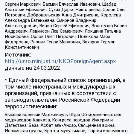
Сергей Маркович, Бахмин Вячеслав Иванович, Шабад
Анатолий Ефимович, Сухих Дарья Николаевна, Орлов Олег
Петрович, Добровольская Анна Дмитриевна, Королева
Александра Евгеньевна, Смирнов Владимир
Александрович, Вицин Сергей Ефимович, Золотухин Борис
Андреевич, Левинсон Лев Семенович, Локшина Татьяна
Иосифовна, Орлов Олег Петрович, Полякова Мара
Федоровна, Резник Генри Маркович, Захаров Герман
Константинович
Источник:
http://unro.minjust.ru/NKOForeignAgent.aspx
данные на
24.03.2022
* Единый федеральный список организаций, в
том числе иностранных и международных
организаций, признанных в соответствии с
законодательством Российской Федерации
террористическими:
Высший военный Маджлисуль Шура Объединенных сил
моджахедов Кавказа, Конгресс народов Ичкерии и
Дагестана, База, Асбат аль-Ансар, Священная война,
Исламская группа, Братья-мусульмане, Партия исламского