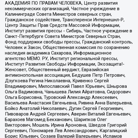
АКАДЕМИЯ ПО ПРАВАМ ЧЕЛОВЕКА, Центр развития
некоммерческих организаций, Частное учреждение в
Калининграде Совета Министров северных стран,
Гражданское содействие, Трансперенси Интернешнл-Р,
Центр Защиты Прав Средств Массовой Информации,
Институт развития прессы - Сибирь, Частное учреждение в
Санкт-Петербурге Совета Министров Северных Стран,
Фонд поддержки свободы прессы, Гражданский контроль,
Человек и Закон, Общественная комиссия по сохранению
наследия академика Сахарова, Информационное
агентство МЕМО. РУ, Институт региональной прессы,
Институт Развития Свободы Информации, Экозащита!-
Женсовет, Общественный вердикт, Евразийская
антимонопольная ассоциация, Бедушев Петр Петрович,
Дзугкоева Регина Николаевна, Кривенко Сергей
Владимирович, Милославский Павел Юрьевич, Шнырова
Ольга Вадимовна, Чанышева Лилия Айратовна, Сидорович
Ольга Борисовна, Туровский Александр Алексеевич,
Васильева Анастасия Евгеньевна, Ривина Анна Валерьевна,
Бойко Анатолий Николаевич, Дугин Сергей Георгиевич,
Пивоваров Андрей Сергеевич, Аверин Виталий Евгеньевич,
Барахоев Магомед Бекханович, Шарипков Олег
Викторович, Мошель Ирина Ароновна, Шведов Григорий
Сергеевич, Пономарев Лев Александрович, Каргалицкий
Борис Юльевич, Созаев Валерий Валерьевич, Исламов