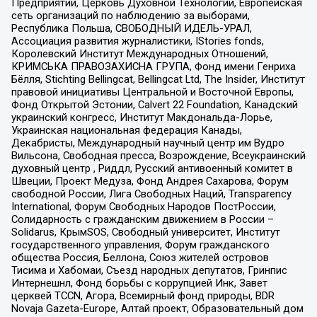
Предприятий, Церковь Духовной Технологии, Европейская
сеть организаций по наблюдению за выборами,
Республика Польша, СВОБОДНЫЙ ИДЕЛЬ-УРАЛ,
Ассоциация развития журналистики, IStories fonds,
Королевский Институт Международных Отношений,
КРИМСЬКА ПРАВОЗАХИСНА ГРУПА, Фонд имени Генриха
Бёлля, Stichting Bellingcat, Bellingcat Ltd, The Insider, Институт
правовой инициативы Центральной и Восточной Европы,
Фонд Открытой Эстонии, Calvert 22 Foundation, Канадский
украинский конгресс, Институт Макдональда-Лорье,
Украинская национальная федерация Канады,
Декабристы, Международный научный центр им Вудро
Вильсона, Свободная пресса, Возрождение, Всеукраинский
духовный центр , Риддл, Русский антивоенный комитет в
Швеции, Проект Медуза, Фонд Андрея Сахарова, Форум
свободной России, Лига Свободных Наций, Transparеncy
International, Форум Свободных Народов ПостРоссии,
Солидарность с гражданским движением в России –
Solidarus, КрымSOS, Свободный университет, Институт
государственного управления, Форум гражданского
общества Россия, Беллона, Союз жителей островов
Тисима и Хабомаи, Съезд народных депутатов, Гринпис
Интернешнл, Фонд борьбы с коррупцией Инк, Завет
церквей TCCN, Агора, Всемирный фонд природы, BDR
Novaja Gazeta-Europe, Алтай проект, Образовательный дом