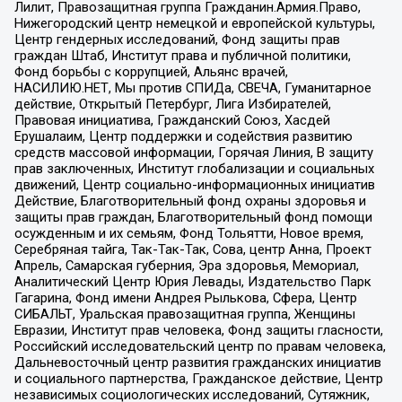
Лилит, Правозащитная группа Гражданин.Армия.Право,
Нижегородский центр немецкой и европейской культуры,
Центр гендерных исследований, Фонд защиты прав
граждан Штаб, Институт права и публичной политики,
Фонд борьбы с коррупцией, Альянс врачей,
НАСИЛИЮ.НЕТ, Мы против СПИДа, СВЕЧА, Гуманитарное
действие, Открытый Петербург, Лига Избирателей,
Правовая инициатива, Гражданский Союз, Хасдей
Ерушалаим, Центр поддержки и содействия развитию
средств массовой информации, Горячая Линия, В защиту
прав заключенных, Институт глобализации и социальных
движений, Центр социально-информационных инициатив
Действие, Благотворительный фонд охраны здоровья и
защиты прав граждан, Благотворительный фонд помощи
осужденным и их семьям, Фонд Тольятти, Новое время,
Серебряная тайга, Так-Так-Так, Сова, центр Анна, Проект
Апрель, Самарская губерния, Эра здоровья, Мемориал,
Аналитический Центр Юрия Левады, Издательство Парк
Гагарина, Фонд имени Андрея Рылькова, Сфера, Центр
СИБАЛЬТ, Уральская правозащитная группа, Женщины
Евразии, Институт прав человека, Фонд защиты гласности,
Российский исследовательский центр по правам человека,
Дальневосточный центр развития гражданских инициатив
и социального партнерства, Гражданское действие, Центр
независимых социологических исследований, Сутяжник,