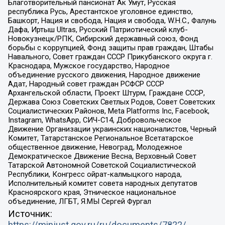
Благотворительный пансионат Ак Умут, Русская
республика Русь, Арестантское уголовное единство,
Башкорт, Нация и свобода, Нация и свобода, W.H.С., Фалунь
Дафа, Иртыш Ultras, Русский Патриотический клуб-
Новокузнецк/РПК, Сибирский державный союз, Фонд
борьбы с коррупцией, Фонд защиты прав граждан, Штабы
Навального, Совет граждан СССР Прикубанского округа г.
Краснодара, Мужское государство, Народное
объединение русского движения, Народное движение
Адат, Народный совет граждан РСФСР СССР
Архангельской области, Проект Штурм, Граждане СССР,
Держава Союз Советских Светлых Родов, Совет Советских
Социалистических Районов, Meta Platforms Inc, Facebook,
Instagram, WhatsApp, СИЧ-С14, Добровольческое
Движение Организации украинских националистов, Черный
Комитет, Татарстанское Региональное Всетатарское
общественное движение, Невоград, Молодежное
Демократическое Движение Весна, Верховный Совет
Татарской Автономной Советской Социалистической
Республики, Конгресс ойрат-калмыцкого народа,
Исполнительный комитет совета народных депутатов
Красноярского края, Этническое национальное
объединение, ЛГБТ, Я.МЫ Сергей Фургал
Источник: