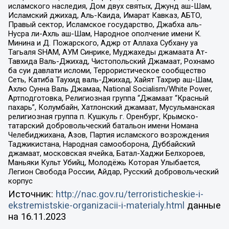
исламского наследия, Дом двух святых, Джунд аш-Шам,
Исламский джихад, Аль-Каида, Имарат Кавказ, АБТО,
Правый сектор, Исламское государство, Джабха аль-
Нусра ли-Ахль аш-Шам, Народное ополчение имени К.
Минина и Д. Пожарского, Аджр от Аллаха Субхану уа
Тагьаля SHAM, АУМ Синрике, Муджахеды джамаата Ат-
Тавхида Валь-Джихад, Чистопольский Джамаат, Рохнамо
ба суи давлати исломи, Террористическое сообщество
Сеть, Катиба Таухид валь-Джихад, Хайят Тахрир аш-Шам,
Ахлю Сунна Валь Джамаа, National Socialism/White Power,
Артподготовка, Религиозная группа “Джамаат “Красный
пахарь”, Колумбайн, Хатлонский джамаат, Мусульманская
религиозная группа п. Кушкуль г. Оренбург, Крымско-
татарский добровольческий батальон имени Номана
Челебиджихана, Азов, Партия исламского возрождения
Таджикистана, Народная самооборона, Дуббайский
джамаат, московская ячейка, Батал-Хаджи Белхороев,
Маньяки Культ Убийц, Молодёжь Которая Улыбается,
Легион Свобода России, Айдар, Русский добровольческий
корпус
Источник:
http://nac.gov.ru/terroristicheskie-i-
ekstremistskie-organizacii-i-materialy.html
данные
на
16.11.2023