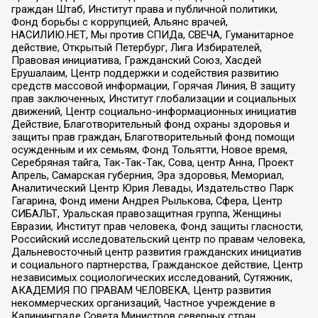
граждан Штаб, Институт права и публичной политики,
Фонд борьбы с коррупцией, Альянс врачей,
НАСИЛИЮ.НЕТ, Мы против СПИДа, СВЕЧА, Гуманитарное
действие, Открытый Петербург, Лига Избирателей,
Правовая инициатива, Гражданский Союз, Хасдей
Ерушалаим, Центр поддержки и содействия развитию
средств массовой информации, Горячая Линия, В защиту
прав заключенных, Институт глобализации и социальных
движений, Центр социально-информационных инициатив
Действие, Благотворительный фонд охраны здоровья и
защиты прав граждан, Благотворительный фонд помощи
осужденным и их семьям, Фонд Тольятти, Новое время,
Серебряная тайга, Так-Так-Так, Сова, центр Анна, Проект
Апрель, Самарская губерния, Эра здоровья, Мемориал,
Аналитический Центр Юрия Левады, Издательство Парк
Гагарина, Фонд имени Андрея Рылькова, Сфера, Центр
СИБАЛЬТ, Уральская правозащитная группа, Женщины
Евразии, Институт прав человека, Фонд защиты гласности,
Российский исследовательский центр по правам человека,
Дальневосточный центр развития гражданских инициатив
и социального партнерства, Гражданское действие, Центр
независимых социологических исследований, Сутяжник,
АКАДЕМИЯ ПО ПРАВАМ ЧЕЛОВЕКА, Центр развития
некоммерческих организаций, Частное учреждение в
Калининграде Совета Министров северных стран,