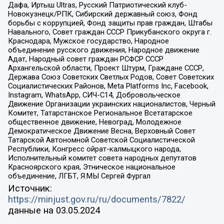
Дафа, Иртыш Ultras, Русский Патриотический клуб-
Новокузнецк/РПК, Сибирский державный союз, Фонд
борьбы с коррупцией, Фонд защиты прав граждан, Штабы
Навального, Совет граждан СССР Прикубанского округа г.
Краснодара, Мужское государство, Народное
объединение русского движения, Народное движение
Адат, Народный совет граждан РСФСР СССР
Архангельской области, Проект Штурм, Граждане СССР,
Держава Союз Советских Светлых Родов, Совет Советских
Социалистических Районов, Meta Platforms Inc, Facebook,
Instagram, WhatsApp, СИЧ-С14, Добровольческое
Движение Организации украинских националистов, Черный
Комитет, Татарстанское Региональное Всетатарское
общественное движение, Невоград, Молодежное
Демократическое Движение Весна, Верховный Совет
Татарской Автономной Советской Социалистической
Республики, Конгресс ойрат-калмыцкого народа,
Исполнительный комитет совета народных депутатов
Красноярского края, Этническое национальное
объединение, ЛГБТ, Я.МЫ Сергей Фургал
Источник:
https://minjust.gov.ru/ru/documents/7822/
данные на
03.05.2024