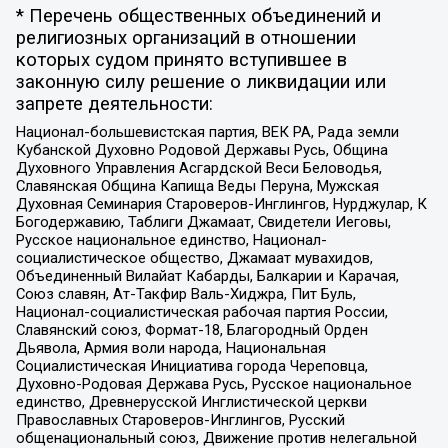
* Перечень общественных объединений и
религиозных организаций в отношении
которых судом принято вступившее в
законную силу решение о ликвидации или
запрете деятельности:
Национал-большевистская партия, ВЕК РА, Рада земли
Кубанской Духовно Родовой Державы Русь, Община
Духовного Управления Асгардской Веси Беловодья,
Славянская Община Капища Веды Перуна, Мужская
Духовная Семинария Староверов-Инглингов, Нурджулар, К
Богодержавию, Таблиги Джамаат, Свидетели Иеговы,
Русское национальное единство, Национал-
социалистическое общество, Джамаат мувахидов,
Объединенный Вилайат Кабарды, Балкарии и Карачая,
Союз славян, Ат-Такфир Валь-Хиджра, Пит Буль,
Национал-социалистическая рабочая партия России,
Славянский союз, Формат-18, Благородный Орден
Дьявола, Армия воли народа, Национальная
Социалистическая Инициатива города Череповца,
Духовно-Родовая Держава Русь, Русское национальное
единство, Древнерусской Инглистической церкви
Православных Староверов-Инглингов, Русский
общенациональный союз, Движение против нелегальной