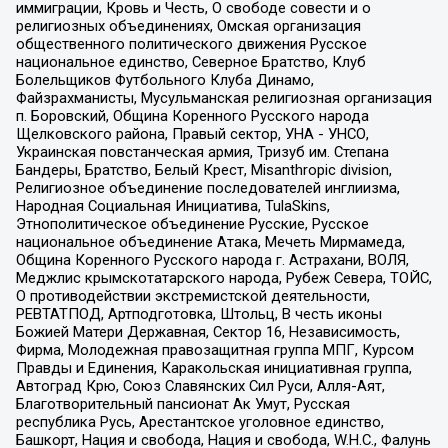
иммиграции, Кровь и Честь, О свободе совести и о
религиозных объединениях, Омская организация
общественного политического движения Русское
национальное единство, Северное Братство, Клуб
Болельщиков Футбольного Клуба Динамо,
Файзрахманисты, Мусульманская религиозная организация
п. Боровский, Община Коренного Русского народа
Щелковского района, Правый сектор, УНА - УНСО,
Украинская повстанческая армия, Тризуб им. Степана
Бандеры, Братство, Белый Крест, Misanthropic division,
Религиозное объединение последователей инглиизма,
Народная Социальная Инициатива, TulaSkins,
Этнополитическое объединение Русские, Русское
национальное объединение Атака, Мечеть Мирмамеда,
Община Коренного Русского народа г. Астрахани, ВОЛЯ,
Меджлис крымскотатарского народа, Рубеж Севера, ТОЙС,
О противодействии экстремистской деятельности,
РЕВТАТПОД, Артподготовка, Штольц, В честь иконы
Божией Матери Державная, Сектор 16, Независимость,
Фирма, Молодежная правозащитная группа МПГ, Курсом
Правды и Единения, Каракольская инициативная группа,
Автоград Крю, Союз Славянских Сил Руси, Алля-Аят,
Благотворительный пансионат Ак Умут, Русская
республика Русь, Арестантское уголовное единство,
Башкорт, Нация и свобода, Нация и свобода, W.H.С., Фалунь