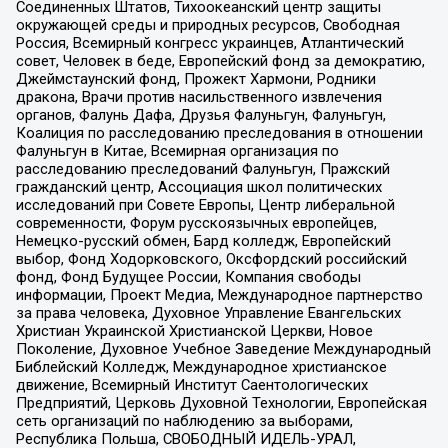
Соединенных Штатов, Тихоокеанский центр защиты
окружающей среды и природных ресурсов, Свободная
Россия, Всемирный конгресс украинцев, Атлантический
совет, Человек в беде, Европейский фонд за демократию,
Джеймстаунский фонд, Прожект Хармони, Родники
дракона, Врачи против насильственного извлечения
органов, Фалунь Дафа, Друзья Фалуньгун, Фалуньгун,
Коалиция по расследованию преследования в отношении
Фалуньгун в Китае, Всемирная организация по
расследованию преследований Фалуньгун, Пражский
гражданский центр, Ассоциация школ политических
исследований при Совете Европы, Центр либеральной
современности, Форум русскоязычных европейцев,
Немецко-русский обмен, Бард колледж, Европейский
выбор, Фонд Ходорковского, Оксфордский российский
фонд, Фонд Будущее России, Компания свободы
информации, Проект Медиа, Международное партнерство
за права человека, Духовное Управление Евангельских
Христиан Украинской Христианской Церкви, Новое
Поколение, Духовное Учебное Заведение Международный
Библейский Колледж, Международное христианское
движение, Всемирный Институт Саентологических
Предприятий, Церковь Духовной Технологии, Европейская
сеть организаций по наблюдению за выборами,
Республика Польша, СВОБОДНЫЙ ИДЕЛЬ-УРАЛ,