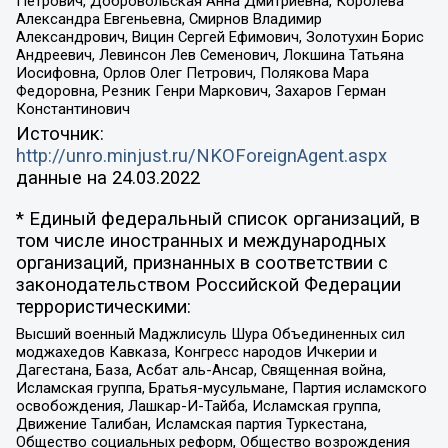
Петрович, Добровольская Анна Дмитриевна, Королева
Александра Евгеньевна, Смирнов Владимир
Александрович, Вицин Сергей Ефимович, Золотухин Борис
Андреевич, Левинсон Лев Семенович, Локшина Татьяна
Иосифовна, Орлов Олег Петрович, Полякова Мара
Федоровна, Резник Генри Маркович, Захаров Герман
Константинович
Источник:
http://unro.minjust.ru/NKOForeignAgent.aspx
данные на
24.03.2022
* Единый федеральный список организаций, в
том числе иностранных и международных
организаций, признанных в соответствии с
законодательством Российской Федерации
террористическими:
Высший военный Маджлисуль Шура Объединенных сил
моджахедов Кавказа, Конгресс народов Ичкерии и
Дагестана, База, Асбат аль-Ансар, Священная война,
Исламская группа, Братья-мусульмане, Партия исламского
освобождения, Лашкар-И-Тайба, Исламская группа,
Движение Талибан, Исламская партия Туркестана,
Общество социальных реформ, Общество возрождения