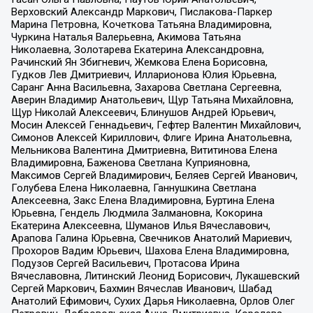
Верховский Александр Маркович, Пислакова-Паркер
Марина Петровна, Кочеткова Татьяна Владимировна,
Чуркина Наталья Валерьевна, Акимова Татьяна
Николаевна, Золотарева Екатерина Александровна,
Рачинский Ян Збигневич, Жемкова Елена Борисовна,
Гудков Лев Дмитриевич, Илларионова Юлия Юрьевна,
Саранг Анна Васильевна, Захарова Светлана Сергеевна,
Аверин Владимир Анатольевич, Щур Татьяна Михайловна,
Щур Николай Алексеевич, Блинушов Андрей Юрьевич,
Мосин Алексей Геннадьевич, Гефтер Валентин Михайлович,
Симонов Алексей Кириллович, Флиге Ирина Анатольевна,
Мельникова Валентина Дмитриевна, Вититинова Елена
Владимировна, Баженова Светлана Куприяновна,
Максимов Сергей Владимирович, Беляев Сергей Иванович,
Голубева Елена Николаевна, Ганнушкина Светлана
Алексеевна, Закс Елена Владимировна, Буртина Елена
Юрьевна, Гендель Людмила Залмановна, Кокорина
Екатерина Алексеевна, Шуманов Илья Вячеславович,
Арапова Галина Юрьевна, Свечников Анатолий Мариевич,
Прохоров Вадим Юрьевич, Шахова Елена Владимировна,
Подузов Сергей Васильевич, Протасова Ирина
Вячеславовна, Литинский Леонид Борисович, Лукашевский
Сергей Маркович, Бахмин Вячеслав Иванович, Шабад
Анатолий Ефимович, Сухих Дарья Николаевна, Орлов Олег