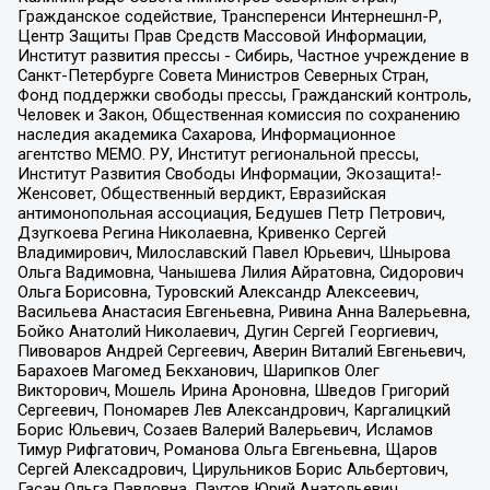
Гражданское содействие, Трансперенси Интернешнл-Р,
Центр Защиты Прав Средств Массовой Информации,
Институт развития прессы - Сибирь, Частное учреждение в
Санкт-Петербурге Совета Министров Северных Стран,
Фонд поддержки свободы прессы, Гражданский контроль,
Человек и Закон, Общественная комиссия по сохранению
наследия академика Сахарова, Информационное
агентство МЕМО. РУ, Институт региональной прессы,
Институт Развития Свободы Информации, Экозащита!-
Женсовет, Общественный вердикт, Евразийская
антимонопольная ассоциация, Бедушев Петр Петрович,
Дзугкоева Регина Николаевна, Кривенко Сергей
Владимирович, Милославский Павел Юрьевич, Шнырова
Ольга Вадимовна, Чанышева Лилия Айратовна, Сидорович
Ольга Борисовна, Туровский Александр Алексеевич,
Васильева Анастасия Евгеньевна, Ривина Анна Валерьевна,
Бойко Анатолий Николаевич, Дугин Сергей Георгиевич,
Пивоваров Андрей Сергеевич, Аверин Виталий Евгеньевич,
Барахоев Магомед Бекханович, Шарипков Олег
Викторович, Мошель Ирина Ароновна, Шведов Григорий
Сергеевич, Пономарев Лев Александрович, Каргалицкий
Борис Юльевич, Созаев Валерий Валерьевич, Исламов
Тимур Рифгатович, Романова Ольга Евгеньевна, Щаров
Сергей Алексадрович, Цирульников Борис Альбертович,
Гасан Ольга Павловна, Паутов Юрий Анатольевич,