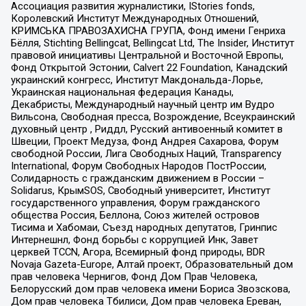
Ассоциация развития журналистики, IStories fonds,
Королевский Институт Международных Отношений,
КРИМСЬКА ПРАВОЗАХИСНА ГРУПА, Фонд имени Генриха
Бёлля, Stichting Bellingcat, Bellingcat Ltd, The Insider, Институт
правовой инициативы Центральной и Восточной Европы,
Фонд Открытой Эстонии, Calvert 22 Foundation, Канадский
украинский конгресс, Институт Макдональда-Лорье,
Украинская национальная федерация Канады,
Декабристы, Международный научный центр им Вудро
Вильсона, Свободная пресса, Возрождение, Всеукраинский
духовный центр , Риддл, Русский антивоенный комитет в
Швеции, Проект Медуза, Фонд Андрея Сахарова, Форум
свободной России, Лига Свободных Наций, Transparеncy
International, Форум Свободных Народов ПостРоссии,
Солидарность с гражданским движением в России –
Solidarus, КрымSOS, Свободный университет, Институт
государственного управления, Форум гражданского
общества Россия, Беллона, Союз жителей островов
Тисима и Хабомаи, Съезд народных депутатов, Гринпис
Интернешнл, Фонд борьбы с коррупцией Инк, Завет
церквей TCCN, Агора, Всемирный фонд природы, BDR
Novaja Gazeta-Europe, Алтай проект, Образовательный дом
прав человека Чернигов, Фонд Дом Прав Человека,
Белорусский дом прав человека имени Бориса Звозскова,
Дом прав человека Тбилиси, Дом прав человека Ереван,