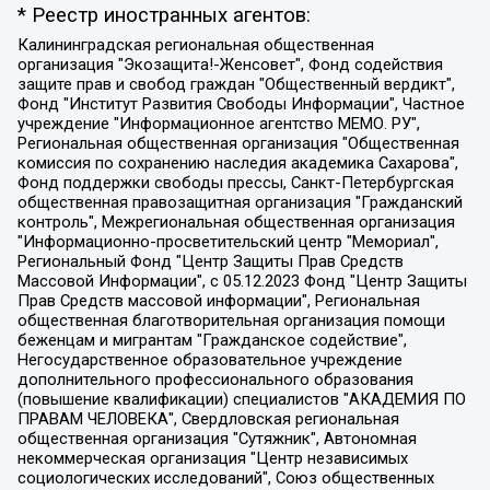
* Реестр иностранных агентов:
Калининградская региональная общественная организация "Экозащита!-Женсовет", Фонд содействия защите прав и свобод граждан "Общественный вердикт", Фонд "Институт Развития Свободы Информации", Частное учреждение "Информационное агентство МЕМО. РУ", Региональная общественная организация "Общественная комиссия по сохранению наследия академика Сахарова", Фонд поддержки свободы прессы, Санкт-Петербургская общественная правозащитная организация "Гражданский контроль", Межрегиональная общественная организация "Информационно-просветительский центр "Мемориал", Региональный Фонд "Центр Защиты Прав Средств Массовой Информации", с 05.12.2023 Фонд "Центр Защиты Прав Средств массовой информации", Региональная общественная благотворительная организация помощи беженцам и мигрантам "Гражданское содействие", Негосударственное образовательное учреждение дополнительного профессионального образования (повышение квалификации) специалистов "АКАДЕМИЯ ПО ПРАВАМ ЧЕЛОВЕКА", Свердловская региональная общественная организация "Сутяжник", Автономная некоммерческая организация "Центр независимых социологических исследований", Союз общественных объединений "Российский исследовательский центр по правам человека", Региональное общественное учреждение научно-информационный центр "МЕМОРИАЛ", Некоммерческая организация "Фонд защиты гласности", Автономная некоммерческая организация "Институт прав человека", Городская общественная организация "Екатеринбургское общество "МЕМОРИАЛ", Городская общественная организация "Рязанское историко-просветительское и правозащитное общество "Мемориал" (Рязанский Мемориал), Челябинский региональный орган общественной самодеятельности – женское общественное объединение "Женщины Евразии", Челябинский региональный орган общественной самодеятельности "Уральская правозащитная группа", Фонд содействия защите здоровья и социальной справедливости имени Андрея Рылькова, Автономная Некоммерческая Организация "Аналитический Центр Юрия Левады", Автономная некоммерческая организация социальной поддержки населения "Проект Апрель", Региональная общественная организация помощи женщинам и детям, находящимся в кризисной ситуации "Информационно-методический центр "Анна", Фонд содействия развитию массовых коммуникаций и правовому просвещению "Так-так-Так", Фонд содействия устойчивому развитию "Серебряная тайга", Свердловский региональный общественный фонд социальных проектов "Новое время", "Idel.Реалии", Кавказ.Реалии, Крым.Реалии, Телеканал Настоящее Время, Татаро-башкирская служба Радио Свобода (Azatliq Radiosi), Радио Свободная Европа/Радио Свобода (PCE/PC), "Сибирь.Реалии", "Фактограф", Благотворительный фонд помощи осужденным и их семьям, Автономная некоммерческая организация "Институт глобализации и социальных движений", Фонд "В защиту прав заключенных", Частное учреждение "Центр поддержки и содействия развитию средств массовой информации", Пензенский региональный общественный благотворительный фонд "Гражданский союз", "Север.Реалии", Некоммерческая организация Фонд "Правовая инициатива", Общество с ограниченной ответственностью "Радио Свободная Европа/Радио Свобода", Чешское информационное агентство "MEDIUM-ORIENT", Красноярская региональная общественная организация "Мы против СПИДа", Камалягин Денис Николаевич, Маркелов Сергей Евгеньевич, Пономарев Лев Александрович, Савицкая Людмила Алексеевна, Автономная некоммерческая организация "Центр по работе с проблемой насилия "НАСИЛИЮ.НЕТ", Межрегиональный профессиональный союз работников здравоохранения "Альянс врачей", Юридическое лицо, зарегистрированное в Латвийской Республике, SIA "Medusa Project" (регистрационный номер 40103797863, дата регистрации 10.06.2014), Некоммерческая организация "Фонд по борьбе с коррупцией", Автономная некоммерческая организация "Институт права и публичной политики", Баданин Роман Сергеевич, Гликин Максим Александрович, Железнова Мария Михайловна, Лукьянова Юлия Сергеевна, Маетная Елизавета Витальевна, Маняхин Петр Борисович, Чуракова Ольга Владимировна, Ярош Юлия Петровна, Юридическое лицо "The Insider SIA", зарегистрированное в Риге, Латвийская Республика (дата регистрации 26.06.2015), являющееся администратором доменного имени интернет-издания "The Insider SIA", https://theins.ru, Постернак Алексей Евгеньевич, Рубин Михаил Аркадьевич, Анин Роман Александрович, Юридическое лицо Istories fonds, зарегистрированное в Латвийской Республике (регистрационный номер 50008295751, дата регистрации 24.02.2020), Великовский Дмитрий Александрович, Долинина Ирина Николаевна, Мароховская Алеся Алексеевна, Шлейнов Роман Юрьевич, Шмагун Олеся Валентиновна, Общество с ограниченной ответственностью "Альтаир 2021", Общество с ограниченной ответственностью "Вега 2021", Общество с ограниченной ответственностью "Главный редактор 2021", Общество с ограниченной ответственностью "Ромашки монолит", Важенков Артем Валерьевич, Ивановская областная общественная организация "Центр гендерных исследований", Гурман Юрий Альбертович, Медиапроект "ОВД-Инфо", Егоров Владимир Владимирович, Жилинский Владимир Александрович, Общество с ограниченной ответственностью "ЗП", Иванова София Юрьевна, Карезина Инна Павловна, Кильтау Екатерина Викторовна, Петров Алексей Викторович, Пискунов Сергей Евгеньевич, Смирнов Сергей Сергеевич, Тихонов Михаил Сергеевич, Общество с ограниченной ответственностью "ЖУРНАЛИСТ-ИНОСТРАННЫЙ АГЕНТ", Арапова Галина Юрьевна, Вольтская Татьяна Анатольевна, Американская компания "Mason G.E.S. Anonymous Foundation" (США), являющаяся владельцем интернет-издания https://mnews.world/, Компания "Stichting Bellingcat", зарегистрированная в Нидерландах (дата регистрации 11.07.2018), Захаров Андрей Вячеславович, Клепиковская Екатерина Дмитриевна, Общество с ограниченной ответственностью "МЕМО", Перл Роман Александрович, Симонов Евгений Алексеевич, Соловьева Елена Анатольевна, Сотников Даниил Владимирович, Сурначева Елизавета Дмитриевна, Автономная некоммерческая организация по защите прав человека и информированию населения "Якутия – Наше Мнение", Общество с ограниченной ответственностью "Москоу диджитал медиа", с 26.01.2023 Общество с ограниченной ответственностью "Чайка Белые сады", Ветошкина Валерия Валерьевна, Заговора Максим Александрович, Межрегиональное общественное движение "Российская ЛГБТ - сеть", Оленичев Максим Владимирович, Павлов Иван Юрьевич, Скворцова Елена Сергеевна, Общество с ограниченной ответственностью "Как бы инагент", Кочетков Игорь Викторович, Общество с ограниченной ответственностью "Честные выборы", Еланчик Олег Александрович, Общество с ограниченной ответственностью "Нобелевский призыв", Гималова Регина Эмилевна, Григорьев Андрей Валерьевич, Григорьева Алина Александровна, Ассоциация по содействию защите прав призывников, альтернативнослужащих и военнослужащих "Правозащитная группа "Гражданин.Армия.Право", Хисамова Регина Фаритовна, Автономная некоммерческая организация по реализации социально-правовых программ "Лилит", Дальневосточное общественное движение "Маяк", Санкт-Петербургская ЛГБТ-инициативная группа "Выход", Инициативная группа ЛГБТ+ "Реверс", Алексеев Андрей Викторович, Бекбулатова Таисия Львовна, Беляев Иван Михайлович, Владыкина Елена Сергеевна, Гельман Марат Александрович, Никульшина Вероника Юрьевна, Толоконникова Надежда Андреевна, Шендерович Виктор Анатольевич, Общество с ограниченной ответственностью "Данное сообщение", Общество с ограниченной ответственностью Издательский дом "Новая глава", Айнбиндер Александра Александровна, Московский комьюнити-центр для ЛГБТ+инициатив, Благотворительный фонд развития филантропии, Deutsche Welle (Германия, Kurt-Schumacher-Strasse 3, 53113 Bonn), Борзунова Мария Михайловна, Воробьев Виктор Викторович, Голубева Анна Львовна, Константинова Алла Михайловна, Малкова Ирина Владимировна, Мурадов Мурад Абдулгалимович, Осетинская Елизавета Николаевна, Понасенков Евгений Николаевич, Ганапольский Матвей Юрьевич, Киселев Евгений Алексеевич, Борухович Ирина Григорьевна, Дремин Иван Тимофеевич, Дубровский Дмитрий Викторович, Красноярская региональная общественная организация поддержки и развития альтернативных образовательных технологий и межкультурных коммуникаций "ИНТЕРРА", Маяковская Екатерина Алексеевна, Фейгин Марк Захарович, Филимонов Андрей Викторович, Дзугкоева Регина Николаевна, Доброхотов Роман Александрович, Дудь Юрий Александрович, Елкин Сергей Владимирович, Кругликов Кирилл Игоревич, Сабунаева Мария Леонидовна, Семенов Алексей Владимирович, Шаинян Карен Багратович, Шульман Екатерина Михайловна, Асафьев Артур Валерьевич, Вахштайн Виктор Семенович, Венедиктов Алексей Алексеевич, Лушникова Екатерина Евгеньевна, Волков Леонид Михайлович, Невзоров Александр Глебович, Пархоменко Сергей Борисович, Сироткин Ярослав Николаевич, Кара-Мурза Владимир Владимирович, Баранова Наталья Владимировна, Гозман Леонид Яковлевич, Кагарлицкий Борис Юльевич, Климарев Михаил Валерьевич, Милов Владимир Станиславович, Автономная некоммерческая организация Краснодарский центр современного искусства "Типография", Моргенштерн Алишер Тагирович, Соболь Любовь Эдуардовна, Общество с ограниченной ответственностью "ЛИЗА НОРМ", Каспаров Гарри Кимович, Ходорковский Михаил Борисович, Общество с ограниченной ответственностью "Апрельские тезисы", Данилович Ирина Брониславовна, Кашин Олег Владимирович, Петров Николай Владимирович, Пивоваров Алексей Владимирович, Соколов Михаил Владимирович, Цветкова Юлия Владимировна, Чичваркин Евгений Александрович, Комитет против пыток/Команда против пыток, Общество с ограниченной ответственностью "Первый научный", Общество с ограниченной ответственностью "Вертолет и ко", Белоцерковская Вероника Борисовна, Кац Максим Евгеньевич, Лазарева Татьяна Юрьевна, Шаведдинов Руслан Табризович, Яшин Илья Валерьевич, Общество с ограниченной ответственностью "Иноагент ААВ", Алешковский Дмитрий Петрович, Альбац Евгения Марковна, Быков Дмитрий Львович, Галямина Юлия Евгеньевна, Лойко Сергей Леонидович, Мартынов Кирилл Константинович, Медведев Сергей Александрович, Крашенинников Федор Геннадиевич, Гордеева Катерина Вл