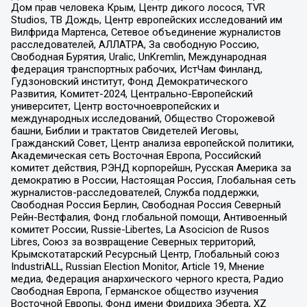
Дом прав человека Крым, Центр дикого лосося, TVR
Studios, ТВ Дождь, Центр европейских исследований им
Вилфрида Мартенса, Сетевое объединение журналистов
расследователей, АЛЛАТРА, За свободную Россию,
Свободная Бурятия, Uralic, UnKremlin, Международная
федерация транспортных рабочих, ИстЧам Финланд,
Гудзоновский институт, Фонд Демократического
Развития, Комитет-2024, Центрально-Европейский
университет, Центр восточноевропейских и
международных исследований, Общество Сторожевой
башни, Библии и трактатов Свидетелей Иеговы,
Гражданский Совет, Центр анализа европейской политики,
Академическая сеть Восточная Европа, Российский
комитет действия, РЭНД корпорейшн, Русская Америка за
демократию в России, Настоящая Россия, Глобальная сеть
журналистов-расследователей, Служба поддержки,
Свободная Россия Берлин, Свободная Россия Северный
Рейн-Вестфалия, Фонд глобальной помощи, Антивоенный
комитет России, Russie-Libertes, La Asocicion de Rusos
Libres, Союз за возвращение Северных территорий,
Крымскотатарский Ресурсный Центр, Глобальный союз
IndustriALL, Russian Election Monitor, Article 19, Мнение
медиа, Федерация анархического черного креста, Радио
Свободная Европа, Германское общество изучения
Восточной Европы, Фонд имени Фридриха Эберта, XZ