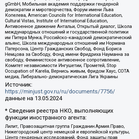
gGmbH, Мобильная академия поддержки гендерной
демократии и миротворчества, Форум имени Льва
Копелева, American Councils for International Education,
Cultural Vistas, Institute of International Education,
Антивоенное движение Антальи, Открытый диалог, Школа
международных отношений и государственной политики
им Питера Мунка, Российско-канадский демократический
альянс, Школа международных отношений им Нормана
Патерсона, Центр Гражданских Свобод, Фонд Бориса
Немцова за Свободу, Фонд имени Фридриха Науманна за
свободу, Феминистское антивоенное сопротивление,
Комитет независимости Ингушетии, Прометей, Stop
Occupation of Karelia, Вернись живым, Фридом Хаус, СОТА
медиа, Либерально-демократическая Лига Украины
Источник:
https://minjust.gov.ru/ru/documents/7756/
данные на
13.05.2024
* Сведения реестра НКО, выполняющих
функции иностранного агента:
Лилит, Правозащитная группа Гражданин.Армия.Право,
Нижегородский центр немецкой и европейской культуры,
Центр гендерных исследований, Фонд защиты прав