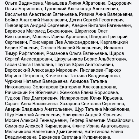
Ольга Вадимовна, Чанышева Лилия Айратовна, Сидорович
Ольга Борисовна, Туровский Александр Алексеевич,
Васильева Анастасия Евгеньевна, Ривина Анна Валерьевна,
Бойко Анатолий Николаевич, Дугин Сергей Георгиевич,
Пивоваров Андрей Сергеевич, Аверин Виталий Евгеньевич,
Барахоев Магомед Бекханович, Шарипков Олег
Викторович, Мошель Ирина Ароновна, Шведов Григорий
Сергеевич, Пономарев Лев Александрович, Каргалицкий
Борис Юльевич, Созаев Валерий Валерьевич, Исламов
Тимур Рифгатович, Романова Ольга Евгеньевна, Щаров
Сергей Алексадрович, Цирульников Борис Альбертович,
Гасан Ольга Павловна, Паутов Юрий Анатольевич,
Верховский Александр Маркович, Пислакова-Паркер
Марина Петровна, Кочеткова Татьяна Владимировна,
Чуркина Наталья Валерьевна, Акимова Татьяна
Николаевна, Золотарева Екатерина Александровна,
Рачинский Ян Збигневич, Жемкова Елена Борисовна,
Гудков Лев Дмитриевич, Илларионова Юлия Юрьевна,
Саранг Анна Васильевна, Захарова Светлана Сергеевна,
Аверин Владимир Анатольевич, Щур Татьяна Михайловна,
Щур Николай Алексеевич, Блинушов Андрей Юрьевич,
Мосин Алексей Геннадьевич, Гефтер Валентин Михайлович,
Симонов Алексей Кириллович, Флиге Ирина Анатольевна,
Мельникова Валентина Дмитриевна, Вититинова Елена
Владимировна, Баженова Светлана Куприяновна,