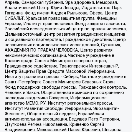
Апрель, Самарская губерния, Эра здоровья, Мемориал,
Аналитический Центр Юрия Левады, Издательство Парк
Гагарина, Фонд имени Андрея Рылькова, Сфера, Центр
СИБАЛЬТ, Уральская правозащитная группа, Женщины
Евразии, Институт прав человека, Фонд защиты гласности,
Российский исследовательский центр по правам человека,
Дальневосточный центр развития гражданских инициатив
и социального партнерства, Гражданское действие, Центр
независимых социологических исследований, Сутяжник,
АКАДЕМИЯ ПО ПРАВАМ ЧЕЛОВЕКА, Центр развития
некоммерческих организаций, Частное учреждение в
Калининграде Совета Министров северных стран,
Гражданское содействие, Трансперенси Интернешнл-Р,
Центр Защиты Прав Средств Массовой Информации,
Институт развития прессы - Сибирь, Частное учреждение в
Санкт-Петербурге Совета Министров Северных Стран,
Фонд поддержки свободы прессы, Гражданский контроль,
Человек и Закон, Общественная комиссия по сохранению
наследия академика Сахарова, Информационное
агентство МЕМО. РУ, Институт региональной прессы,
Институт Развития Свободы Информации, Экозащита!-
Женсовет, Общественный вердикт, Евразийская
антимонопольная ассоциация, Бедушев Петр Петрович,
Дзугкоева Регина Николаевна, Кривенко Сергей
Владимирович, Милославский Павел Юрьевич, Шнырова