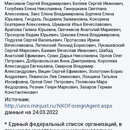
Максимов Сергей Владимирович, Беляев Сергей Иванович,
Голубева Елена Николаевна, Ганнушкина Светлана
Алексеевна, Закс Елена Владимировна, Буртина Елена
Юрьевна, Гендель Людмила Залмановна, Кокорина
Екатерина Алексеевна, Шуманов Илья Вячеславович,
Арапова Галина Юрьевна, Свечников Анатолий Мариевич,
Прохоров Вадим Юрьевич, Шахова Елена Владимировна,
Подузов Сергей Васильевич, Протасова Ирина
Вячеславовна, Литинский Леонид Борисович, Лукашевский
Сергей Маркович, Бахмин Вячеслав Иванович, Шабад
Анатолий Ефимович, Сухих Дарья Николаевна, Орлов Олег
Петрович, Добровольская Анна Дмитриевна, Королева
Александра Евгеньевна, Смирнов Владимир
Александрович, Вицин Сергей Ефимович, Золотухин Борис
Андреевич, Левинсон Лев Семенович, Локшина Татьяна
Иосифовна, Орлов Олег Петрович, Полякова Мара
Федоровна, Резник Генри Маркович, Захаров Герман
Константинович
Источник:
http://unro.minjust.ru/NKOForeignAgent.aspx
данные на
24.03.2022
* Единый федеральный список организаций, в