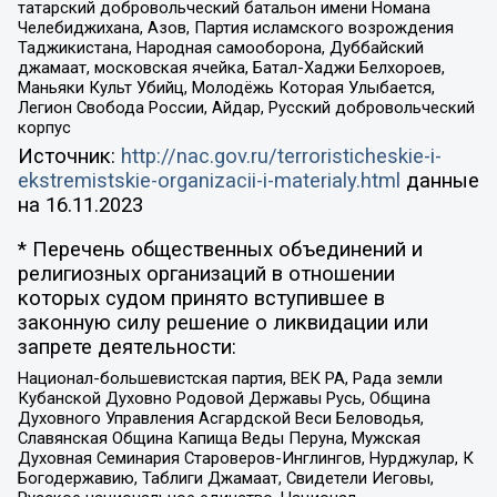
татарский добровольческий батальон имени Номана
Челебиджихана, Азов, Партия исламского возрождения
Таджикистана, Народная самооборона, Дуббайский
джамаат, московская ячейка, Батал-Хаджи Белхороев,
Маньяки Культ Убийц, Молодёжь Которая Улыбается,
Легион Свобода России, Айдар, Русский добровольческий
корпус
Источник:
http://nac.gov.ru/terroristicheskie-i-
ekstremistskie-organizacii-i-materialy.html
данные
на
16.11.2023
* Перечень общественных объединений и
религиозных организаций в отношении
которых судом принято вступившее в
законную силу решение о ликвидации или
запрете деятельности:
Национал-большевистская партия, ВЕК РА, Рада земли
Кубанской Духовно Родовой Державы Русь, Община
Духовного Управления Асгардской Веси Беловодья,
Славянская Община Капища Веды Перуна, Мужская
Духовная Семинария Староверов-Инглингов, Нурджулар, К
Богодержавию, Таблиги Джамаат, Свидетели Иеговы,