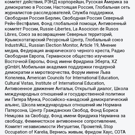
комитет действия, РЭНД корпорейшн, Русская Америка за
демократию в России, Настоящая Россия, Глобальная сеть
журналистов-расследователей, Служба поддержки,
Свободная Россия Берлин, Свободная Россия Северный
Рейн-Вестфалия, Фонд глобальной помощи, Антивоенный
комитет России, Russie-Libertes, La Asocicion de Rusos
Libres, Союз за возвращение Северных территорий,
Крымскотатарский Ресурсный Центр, Глобальный союз
IndustriALL, Russian Election Monitor, Article 19, Мнение
медиа, Федерация анархического черного креста, Радио
Свободная Европа, Германское общество изучения
Восточной Европы, Фонд имени Фридриха Эберта, XZ
gGmbH, Мобильная академия поддержки гендерной
демократии и миротворчества, Форум имени Льва
Копелева, American Councils for International Education,
Cultural Vistas, Institute of International Education,
Антивоенное движение Антальи, Открытый диалог, Школа
международных отношений и государственной политики
им Питера Мунка, Российско-канадский демократический
альянс, Школа международных отношений им Нормана
Патерсона, Центр Гражданских Свобод, Фонд Бориса
Немцова за Свободу, Фонд имени Фридриха Науманна за
свободу, Феминистское антивоенное сопротивление,
Комитет независимости Ингушетии, Прометей, Stop
Occupation of Karelia, Вернись живым, Фридом Хаус, СОТА