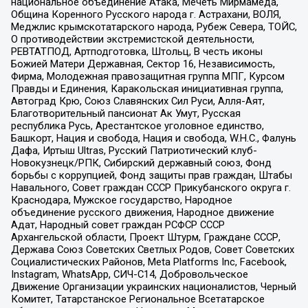
национальное объединение Атака, Мечеть Мирмамеда,
Община Коренного Русского народа г. Астрахани, ВОЛЯ,
Меджлис крымскотатарского народа, Рубеж Севера, ТОЙС,
О противодействии экстремистской деятельности,
РЕВТАТПОД, Артподготовка, Штольц, В честь иконы
Божией Матери Державная, Сектор 16, Независимость,
Фирма, Молодежная правозащитная группа МПГ, Курсом
Правды и Единения, Каракольская инициативная группа,
Автоград Крю, Союз Славянских Сил Руси, Алля-Аят,
Благотворительный пансионат Ак Умут, Русская
республика Русь, Арестантское уголовное единство,
Башкорт, Нация и свобода, Нация и свобода, W.H.С., Фалунь
Дафа, Иртыш Ultras, Русский Патриотический клуб-
Новокузнецк/РПК, Сибирский державный союз, Фонд
борьбы с коррупцией, Фонд защиты прав граждан, Штабы
Навального, Совет граждан СССР Прикубанского округа г.
Краснодара, Мужское государство, Народное
объединение русского движения, Народное движение
Адат, Народный совет граждан РСФСР СССР
Архангельской области, Проект Штурм, Граждане СССР,
Держава Союз Советских Светлых Родов, Совет Советских
Социалистических Районов, Meta Platforms Inc, Facebook,
Instagram, WhatsApp, СИЧ-С14, Добровольческое
Движение Организации украинских националистов, Черный
Комитет, Татарстанское Региональное Всетатарское