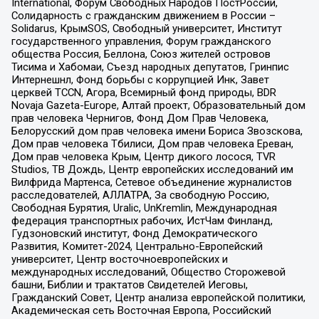
International, Форум Свободных Народов ПостРоссии,
Солидарность с гражданским движением в России –
Solidarus, КрымSOS, Свободный университет, Институт
государственного управления, Форум гражданского
общества Россия, Беллона, Союз жителей островов
Тисима и Хабомаи, Съезд народных депутатов, Гринпис
Интернешнл, Фонд борьбы с коррупцией Инк, Завет
церквей TCCN, Агора, Всемирный фонд природы, BDR
Novaja Gazeta-Europe, Алтай проект, Образовательный дом
прав человека Чернигов, Фонд Дом Прав Человека,
Белорусский дом прав человека имени Бориса Звозскова,
Дом прав человека Тбилиси, Дом прав человека Ереван,
Дом прав человека Крым, Центр дикого лосося, TVR
Studios, ТВ Дождь, Центр европейских исследований им
Вилфрида Мартенса, Сетевое объединение журналистов
расследователей, АЛЛАТРА, За свободную Россию,
Свободная Бурятия, Uralic, UnKremlin, Международная
федерация транспортных рабочих, ИстЧам Финланд,
Гудзоновский институт, Фонд Демократического
Развития, Комитет-2024, Центрально-Европейский
университет, Центр восточноевропейских и
международных исследований, Общество Сторожевой
башни, Библии и трактатов Свидетелей Иеговы,
Гражданский Совет, Центр анализа европейской политики,
Академическая сеть Восточная Европа, Российский