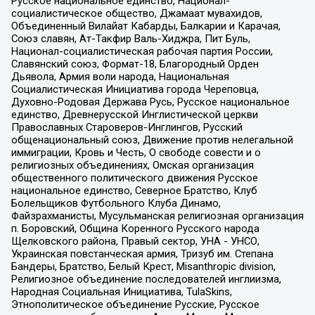
Русское национальное единство, Национал-
социалистическое общество, Джамаат мувахидов,
Объединенный Вилайат Кабарды, Балкарии и Карачая,
Союз славян, Ат-Такфир Валь-Хиджра, Пит Буль,
Национал-социалистическая рабочая партия России,
Славянский союз, Формат-18, Благородный Орден
Дьявола, Армия воли народа, Национальная
Социалистическая Инициатива города Череповца,
Духовно-Родовая Держава Русь, Русское национальное
единство, Древнерусской Инглистической церкви
Православных Староверов-Инглингов, Русский
общенациональный союз, Движение против нелегальной
иммиграции, Кровь и Честь, О свободе совести и о
религиозных объединениях, Омская организация
общественного политического движения Русское
национальное единство, Северное Братство, Клуб
Болельщиков Футбольного Клуба Динамо,
Файзрахманисты, Мусульманская религиозная организация
п. Боровский, Община Коренного Русского народа
Щелковского района, Правый сектор, УНА - УНСО,
Украинская повстанческая армия, Тризуб им. Степана
Бандеры, Братство, Белый Крест, Misanthropic division,
Религиозное объединение последователей инглиизма,
Народная Социальная Инициатива, TulaSkins,
Этнополитическое объединение Русские, Русское