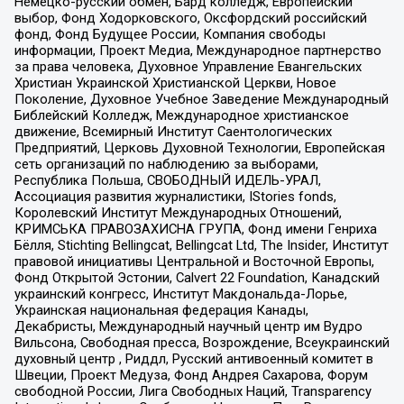
Немецко-русский обмен, Бард колледж, Европейский
выбор, Фонд Ходорковского, Оксфордский российский
фонд, Фонд Будущее России, Компания свободы
информации, Проект Медиа, Международное партнерство
за права человека, Духовное Управление Евангельских
Христиан Украинской Христианской Церкви, Новое
Поколение, Духовное Учебное Заведение Международный
Библейский Колледж, Международное христианское
движение, Всемирный Институт Саентологических
Предприятий, Церковь Духовной Технологии, Европейская
сеть организаций по наблюдению за выборами,
Республика Польша, СВОБОДНЫЙ ИДЕЛЬ-УРАЛ,
Ассоциация развития журналистики, IStories fonds,
Королевский Институт Международных Отношений,
КРИМСЬКА ПРАВОЗАХИСНА ГРУПА, Фонд имени Генриха
Бёлля, Stichting Bellingcat, Bellingcat Ltd, The Insider, Институт
правовой инициативы Центральной и Восточной Европы,
Фонд Открытой Эстонии, Calvert 22 Foundation, Канадский
украинский конгресс, Институт Макдональда-Лорье,
Украинская национальная федерация Канады,
Декабристы, Международный научный центр им Вудро
Вильсона, Свободная пресса, Возрождение, Всеукраинский
духовный центр , Риддл, Русский антивоенный комитет в
Швеции, Проект Медуза, Фонд Андрея Сахарова, Форум
свободной России, Лига Свободных Наций, Transparеncy