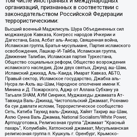
том числе иностранных и международных
организаций, признанных в соответствии с
законодательством Российской Федерации
террористическими:
Высший военный Маджлисуль Шура Объединенных сил
моджахедов Кавказа, Конгресс народов Ичкерии и
Дагестана, База, Асбат аль-Ансар, Священная война,
Исламская группа, Братья-мусульмане, Партия исламского
освобождения, Лашкар-И-Тайба, Исламская группа,
Движение Талибан, Исламская партия Туркестана,
Общество социальных реформ, Общество возрождения
исламского наследия, Дом двух святых, Джунд аш-Шам,
Исламский джихад, Аль-Каида, Имарат Кавказ, АБТО,
Правый сектор, Исламское государство, Джабха аль-
Нусра ли-Ахль аш-Шам, Народное ополчение имени К.
Минина и Д. Пожарского, Аджр от Аллаха Субхану уа
Тагьаля SHAM, АУМ Синрике, Муджахеды джамаата Ат-
Тавхида Валь-Джихад, Чистопольский Джамаат, Рохнамо
ба суи давлати исломи, Террористическое сообщество
Сеть, Катиба Таухид валь-Джихад, Хайят Тахрир аш-Шам,
Ахлю Сунна Валь Джамаа, National Socialism/White Power,
Артподготовка, Религиозная группа “Джамаат “Красный
пахарь”, Колумбайн, Хатлонский джамаат, Мусульманская
религиозная группа п. Кушкуль г. Оренбург, Крымско-