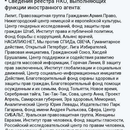
* Сведения реестра НКО, выполняющих
функции иностранного агента:
Лилит, Правозащитная группа Гражданин.Армия.Право,
Нижегородский центр немецкой и европейской культуры,
Центр гендерных исследований, Фонд защиты прав
граждан Штаб, Институт права и публичной политики,
Фонд борьбы с коррупцией, Альянс врачей,
НАСИЛИЮ.НЕТ, Мы против СПИДа, СВЕЧА, Гуманитарное
действие, Открытый Петербург, Лига Избирателей,
Правовая инициатива, Гражданский Союз, Хасдей
Ерушалаим, Центр поддержки и содействия развитию
средств массовой информации, Горячая Линия, В защиту
прав заключенных, Институт глобализации и социальных
движений, Центр социально-информационных инициатив
Действие, Благотворительный фонд охраны здоровья и
защиты прав граждан, Благотворительный фонд помощи
осужденным и их семьям, Фонд Тольятти, Новое время,
Серебряная тайга, Так-Так-Так, Сова, центр Анна, Проект
Апрель, Самарская губерния, Эра здоровья, Мемориал,
Аналитический Центр Юрия Левады, Издательство Парк
Гагарина, Фонд имени Андрея Рылькова, Сфера, Центр
СИБАЛЬТ, Уральская правозащитная группа, Женщины
Евразии, Институт прав человека, Фонд защиты гласности,
Российский исследовательский центр по правам человека,