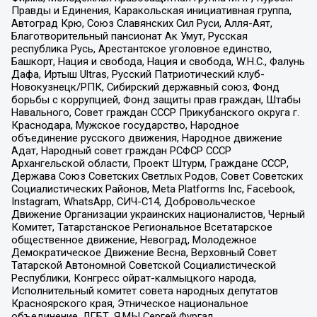
Правды и Единения, Каракольская инициативная группа,
Автоград Крю, Союз Славянских Сил Руси, Алля-Аят,
Благотворительный пансионат Ак Умут, Русская
республика Русь, Арестантское уголовное единство,
Башкорт, Нация и свобода, Нация и свобода, W.H.С., Фалунь
Дафа, Иртыш Ultras, Русский Патриотический клуб-
Новокузнецк/РПК, Сибирский державный союз, Фонд
борьбы с коррупцией, Фонд защиты прав граждан, Штабы
Навального, Совет граждан СССР Прикубанского округа г.
Краснодара, Мужское государство, Народное
объединение русского движения, Народное движение
Адат, Народный совет граждан РСФСР СССР
Архангельской области, Проект Штурм, Граждане СССР,
Держава Союз Советских Светлых Родов, Совет Советских
Социалистических Районов, Meta Platforms Inc, Facebook,
Instagram, WhatsApp, СИЧ-С14, Добровольческое
Движение Организации украинских националистов, Черный
Комитет, Татарстанское Региональное Всетатарское
общественное движение, Невоград, Молодежное
Демократическое Движение Весна, Верховный Совет
Татарской Автономной Советской Социалистической
Республики, Конгресс ойрат-калмыцкого народа,
Исполнительный комитет совета народных депутатов
Красноярского края, Этническое национальное
объединение, ЛГБТ, Я.МЫ Сергей Фургал