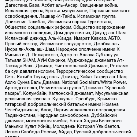
Дагестана, База, Асбат аль-Ансар, Священная война,
Исламская группа, Братья-мусульмане, Партия исламского
освобождения, Лашкар-И-Тайба, Исламская группа,
Движение Талибан, Исламская партия Туркестана,
Общество социальных реформ, Общество возрождения
исламского наследия, Дом двух святых, Джунд аш-Шам,
Исламский джихад, Аль-Каида, Имарат Кавказ, АБТО,
Правый сектор, Исламское государство, Джабха аль-
Нусра ли-Ахль аш-Шам, Народное ополчение имени К.
Минина и Д. Пожарского, Аджр от Аллаха Субхану уа
Тагьаля SHAM, АУМ Синрике, Муджахеды джамаата Ат-
Тавхида Валь-Джихад, Чистопольский Джамаат, Рохнамо
ба суи давлати исломи, Террористическое сообщество
Сеть, Катиба Таухид валь-Джихад, Хайят Тахрир аш-Шам,
Ахлю Сунна Валь Джамаа, National Socialism/White Power,
Артподготовка, Религиозная группа “Джамаат “Красный
пахарь”, Колумбайн, Хатлонский джамаат, Мусульманская
религиозная группа п. Кушкуль г. Оренбург, Крымско-
татарский добровольческий батальон имени Номана
Челебиджихана, Азов, Партия исламского возрождения
Таджикистана, Народная самооборона, Дуббайский
джамаат, московская ячейка, Батал-Хаджи Белхороев,
Маньяки Культ Убийц, Молодёжь Которая Улыбается,
Легион Свобода России, Айдар, Русский добровольческий