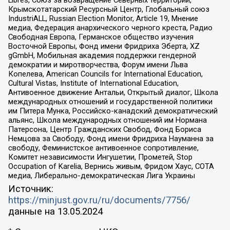
Libres, Союз за возвращение Северных территорий,
Крымскотатарский Ресурсный Центр, Глобальный союз
IndustriALL, Russian Election Monitor, Article 19, Мнение
медиа, Федерация анархического черного креста, Радио
Свободная Европа, Германское общество изучения
Восточной Европы, Фонд имени Фридриха Эберта, XZ
gGmbH, Мобильная академия поддержки гендерной
демократии и миротворчества, Форум имени Льва
Копелева, American Councils for International Education,
Cultural Vistas, Institute of International Education,
Антивоенное движение Антальи, Открытый диалог, Школа
международных отношений и государственной политики
им Питера Мунка, Российско-канадский демократический
альянс, Школа международных отношений им Нормана
Патерсона, Центр Гражданских Свобод, Фонд Бориса
Немцова за Свободу, Фонд имени Фридриха Науманна за
свободу, Феминистское антивоенное сопротивление,
Комитет независимости Ингушетии, Прометей, Stop
Occupation of Karelia, Вернись живым, Фридом Хаус, СОТА
медиа, Либерально-демократическая Лига Украины
Источник:
https://minjust.gov.ru/ru/documents/7756/
данные на
13.05.2024