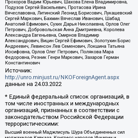
Прохоров Вадим Юрьевич, Шахова Елена Владимировна,
Подузов Сергей Васильевич, Протасова Ирина
Вячеславовна, Литинский Леонид Борисович, Лукашевский
Сергей Маркович, Бахмин Вячеслав Иванович, Шабад
Анатолий Ефимович, Сухих Дарья Николаевна, Орлов Олег
Петрович, Добровольская Анна Дмитриевна, Королева
Александра Евгеньевна, Смирнов Владимир
Александрович, Вицин Сергей Ефимович, Золотухин Борис
Андреевич, Левинсон Лев Семенович, Локшина Татьяна
Иосифовна, Орлов Олег Петрович, Полякова Мара
Федоровна, Резник Генри Маркович, Захаров Герман
Константинович
Источник:
http://unro.minjust.ru/NKOForeignAgent.aspx
данные на
24.03.2022
* Единый федеральный список организаций, в
том числе иностранных и международных
организаций, признанных в соответствии с
законодательством Российской Федерации
террористическими:
Высший военный Маджлисуль Шура Объединенных сил
моджахедов Кавказа, Конгресс народов Ичкерии и