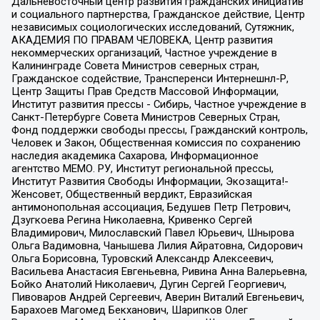
Дальневосточный центр развития гражданских инициатив
и социального партнерства, Гражданское действие, Центр
независимых социологических исследований, Сутяжник,
АКАДЕМИЯ ПО ПРАВАМ ЧЕЛОВЕКА, Центр развития
некоммерческих организаций, Частное учреждение в
Калининграде Совета Министров северных стран,
Гражданское содействие, Трансперенси Интернешнл-Р,
Центр Защиты Прав Средств Массовой Информации,
Институт развития прессы - Сибирь, Частное учреждение в
Санкт-Петербурге Совета Министров Северных Стран,
Фонд поддержки свободы прессы, Гражданский контроль,
Человек и Закон, Общественная комиссия по сохранению
наследия академика Сахарова, Информационное
агентство МЕМО. РУ, Институт региональной прессы,
Институт Развития Свободы Информации, Экозащита!-
Женсовет, Общественный вердикт, Евразийская
антимонопольная ассоциация, Бедушев Петр Петрович,
Дзугкоева Регина Николаевна, Кривенко Сергей
Владимирович, Милославский Павел Юрьевич, Шнырова
Ольга Вадимовна, Чанышева Лилия Айратовна, Сидорович
Ольга Борисовна, Туровский Александр Алексеевич,
Васильева Анастасия Евгеньевна, Ривина Анна Валерьевна,
Бойко Анатолий Николаевич, Дугин Сергей Георгиевич,
Пивоваров Андрей Сергеевич, Аверин Виталий Евгеньевич,
Барахоев Магомед Бекханович, Шарипков Олег