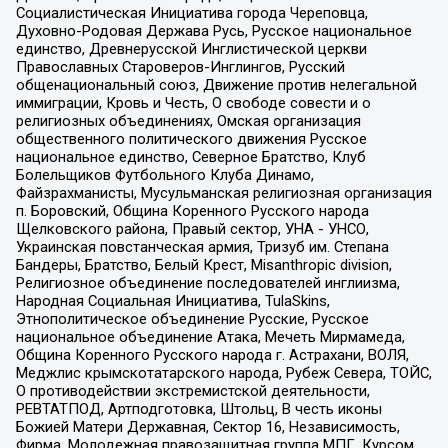
Социалистическая Инициатива города Череповца,
Духовно-Родовая Держава Русь, Русское национальное
единство, Древнерусской Инглистической церкви
Православных Староверов-Инглингов, Русский
общенациональный союз, Движение против нелегальной
иммиграции, Кровь и Честь, О свободе совести и о
религиозных объединениях, Омская организация
общественного политического движения Русское
национальное единство, Северное Братство, Клуб
Болельщиков Футбольного Клуба Динамо,
Файзрахманисты, Мусульманская религиозная организация
п. Боровский, Община Коренного Русского народа
Щелковского района, Правый сектор, УНА - УНСО,
Украинская повстанческая армия, Тризуб им. Степана
Бандеры, Братство, Белый Крест, Misanthropic division,
Религиозное объединение последователей инглиизма,
Народная Социальная Инициатива, TulaSkins,
Этнополитическое объединение Русские, Русское
национальное объединение Атака, Мечеть Мирмамеда,
Община Коренного Русского народа г. Астрахани, ВОЛЯ,
Меджлис крымскотатарского народа, Рубеж Севера, ТОЙС,
О противодействии экстремистской деятельности,
РЕВТАТПОД, Артподготовка, Штольц, В честь иконы
Божией Матери Державная, Сектор 16, Независимость,
Фирма, Молодежная правозащитная группа МПГ, Курсом