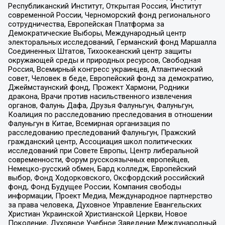
Республиканский Институт, Открытая Россия, Институт
современной России, Черноморский фонд регионального
сотрудничества, Европейская Платформа за
Демократические Выборы, Международный центр
электоральных исследований, Германский фонд Маршалла
Соединенных Штатов, Тихоокеанский центр защиты
окружающей среды и природных ресурсов, Свободная
Россия, Всемирный конгресс украинцев, Атлантический
совет, Человек в беде, Европейский фонд за демократию,
Джеймстаунский фонд, Прожект Хармони, Родники
дракона, Врачи против насильственного извлечения
органов, Фалунь Дафа, Друзья Фалуньгун, Фалуньгун,
Коалиция по расследованию преследования в отношении
Фалуньгун в Китае, Всемирная организация по
расследованию преследований Фалуньгун, Пражский
гражданский центр, Ассоциация школ политических
исследований при Совете Европы, Центр либеральной
современности, Форум русскоязычных европейцев,
Немецко-русский обмен, Бард колледж, Европейский
выбор, Фонд Ходорковского, Оксфордский российский
фонд, Фонд Будущее России, Компания свободы
информации, Проект Медиа, Международное партнерство
за права человека, Духовное Управление Евангельских
Христиан Украинской Христианской Церкви, Новое
Поколение, Духовное Учебное Заведение Международный