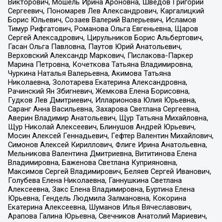
Викторович, Мошель Ирина Ароновна, Шведов Григорий
Сергеевич, Пономарев Лев Александрович, Каргалицкий
Борис Юльевич, Созаев Валерий Валерьевич, Исламов
Тимур Рифгатович, Романова Ольга Евгеньевна, Щаров
Сергей Алексадрович, Цирульников Борис Альбертович,
Гасан Ольга Павловна, Паутов Юрий Анатольевич,
Верховский Александр Маркович, Пислакова-Паркер
Марина Петровна, Кочеткова Татьяна Владимировна,
Чуркина Наталья Валерьевна, Акимова Татьяна
Николаевна, Золотарева Екатерина Александровна,
Рачинский Ян Збигневич, Жемкова Елена Борисовна,
Гудков Лев Дмитриевич, Илларионова Юлия Юрьевна,
Саранг Анна Васильевна, Захарова Светлана Сергеевна,
Аверин Владимир Анатольевич, Щур Татьяна Михайловна,
Щур Николай Алексеевич, Блинушов Андрей Юрьевич,
Мосин Алексей Геннадьевич, Гефтер Валентин Михайлович,
Симонов Алексей Кириллович, Флиге Ирина Анатольевна,
Мельникова Валентина Дмитриевна, Вититинова Елена
Владимировна, Баженова Светлана Куприяновна,
Максимов Сергей Владимирович, Беляев Сергей Иванович,
Голубева Елена Николаевна, Ганнушкина Светлана
Алексеевна, Закс Елена Владимировна, Буртина Елена
Юрьевна, Гендель Людмила Залмановна, Кокорина
Екатерина Алексеевна, Шуманов Илья Вячеславович,
Арапова Галина Юрьевна, Свечников Анатолий Мариевич,