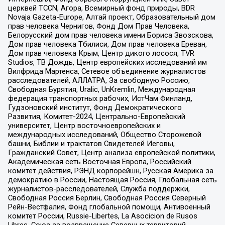
церквей TCCN, Агора, Всемирный фонд природы, BDR
Novaja Gazeta-Europe, Алтай проект, Образовательный дом
прав человека Чернигов, Фонд Дом Прав Человека,
Белорусский дом прав человека имени Бориса Звозскова,
Дом прав человека Тбилиси, Дом прав человека Ереван,
Дом прав человека Крым, Центр дикого лосося, TVR
Studios, ТВ Дождь, Центр европейских исследований им
Вилфрида Мартенса, Сетевое объединение журналистов
расследователей, АЛЛАТРА, За свободную Россию,
Свободная Бурятия, Uralic, UnKremlin, Международная
федерация транспортных рабочих, ИстЧам Финланд,
Гудзоновский институт, Фонд Демократического
Развития, Комитет-2024, Центрально-Европейский
университет, Центр восточноевропейских и
международных исследований, Общество Сторожевой
башни, Библии и трактатов Свидетелей Иеговы,
Гражданский Совет, Центр анализа европейской политики,
Академическая сеть Восточная Европа, Российский
комитет действия, РЭНД корпорейшн, Русская Америка за
демократию в России, Настоящая Россия, Глобальная сеть
журналистов-расследователей, Служба поддержки,
Свободная Россия Берлин, Свободная Россия Северный
Рейн-Вестфалия, Фонд глобальной помощи, Антивоенный
комитет России, Russie-Libertes, La Asocicion de Rusos