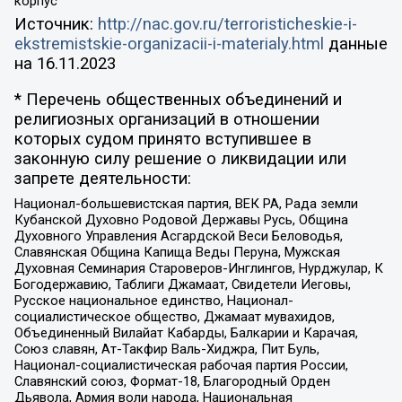
корпус
Источник:
http://nac.gov.ru/terroristicheskie-i-
ekstremistskie-organizacii-i-materialy.html
данные
на
16.11.2023
* Перечень общественных объединений и
религиозных организаций в отношении
которых судом принято вступившее в
законную силу решение о ликвидации или
запрете деятельности:
Национал-большевистская партия, ВЕК РА, Рада земли
Кубанской Духовно Родовой Державы Русь, Община
Духовного Управления Асгардской Веси Беловодья,
Славянская Община Капища Веды Перуна, Мужская
Духовная Семинария Староверов-Инглингов, Нурджулар, К
Богодержавию, Таблиги Джамаат, Свидетели Иеговы,
Русское национальное единство, Национал-
социалистическое общество, Джамаат мувахидов,
Объединенный Вилайат Кабарды, Балкарии и Карачая,
Союз славян, Ат-Такфир Валь-Хиджра, Пит Буль,
Национал-социалистическая рабочая партия России,
Славянский союз, Формат-18, Благородный Орден
Дьявола, Армия воли народа, Национальная