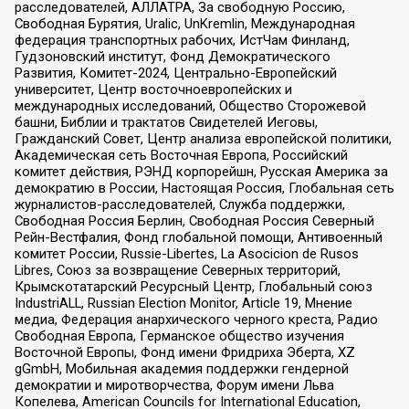
расследователей, АЛЛАТРА, За свободную Россию,
Свободная Бурятия, Uralic, UnKremlin, Международная
федерация транспортных рабочих, ИстЧам Финланд,
Гудзоновский институт, Фонд Демократического
Развития, Комитет-2024, Центрально-Европейский
университет, Центр восточноевропейских и
международных исследований, Общество Сторожевой
башни, Библии и трактатов Свидетелей Иеговы,
Гражданский Совет, Центр анализа европейской политики,
Академическая сеть Восточная Европа, Российский
комитет действия, РЭНД корпорейшн, Русская Америка за
демократию в России, Настоящая Россия, Глобальная сеть
журналистов-расследователей, Служба поддержки,
Свободная Россия Берлин, Свободная Россия Северный
Рейн-Вестфалия, Фонд глобальной помощи, Антивоенный
комитет России, Russie-Libertes, La Asocicion de Rusos
Libres, Союз за возвращение Северных территорий,
Крымскотатарский Ресурсный Центр, Глобальный союз
IndustriALL, Russian Election Monitor, Article 19, Мнение
медиа, Федерация анархического черного креста, Радио
Свободная Европа, Германское общество изучения
Восточной Европы, Фонд имени Фридриха Эберта, XZ
gGmbH, Мобильная академия поддержки гендерной
демократии и миротворчества, Форум имени Льва
Копелева, American Councils for International Education,