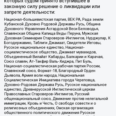
которых судом принято вступившее в
законную силу решение о ликвидации или
запрете деятельности:
Национал-большевистская партия, ВЕК РА, Рада земли
Кубанской Духовно Родовой Державы Русь, Община
Духовного Управления Асгардской Веси Беловодья,
Славянская Община Капища Веды Перуна, Мужская
Духовная Семинария Староверов-Инглингов, Нурджулар, К
Богодержавию, Таблиги Джамаат, Свидетели Иеговы,
Русское национальное единство, Национал-
социалистическое общество, Джамаат мувахидов,
Объединенный Вилайат Кабарды, Балкарии и Карачая,
Союз славян, Ат-Такфир Валь-Хиджра, Пит Буль,
Национал-социалистическая рабочая партия России,
Славянский союз, Формат-18, Благородный Орден
Дьявола, Армия воли народа, Национальная
Социалистическая Инициатива города Череповца,
Духовно-Родовая Держава Русь, Русское национальное
единство, Древнерусской Инглистической церкви
Православных Староверов-Инглингов, Русский
общенациональный союз, Движение против нелегальной
иммиграции, Кровь и Честь, О свободе совести и о
религиозных объединениях, Омская организация
общественного политического движения Русское