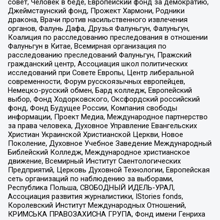
совет, Человек в беде, Европейский фонд за демократию,
Джеймстаунский фонд, Прожект Хармони, Родники
дракона, Врачи против насильственного извлечения
органов, Фалунь Дафа, Друзья Фалуньгун, Фалуньгун,
Коалиция по расследованию преследования в отношении
Фалуньгун в Китае, Всемирная организация по
расследованию преследований Фалуньгун, Пражский
гражданский центр, Ассоциация школ политических
исследований при Совете Европы, Центр либеральной
современности, Форум русскоязычных европейцев,
Немецко-русский обмен, Бард колледж, Европейский
выбор, Фонд Ходорковского, Оксфордский российский
фонд, Фонд Будущее России, Компания свободы
информации, Проект Медиа, Международное партнерство
за права человека, Духовное Управление Евангельских
Христиан Украинской Христианской Церкви, Новое
Поколение, Духовное Учебное Заведение Международный
Библейский Колледж, Международное христианское
движение, Всемирный Институт Саентологических
Предприятий, Церковь Духовной Технологии, Европейская
сеть организаций по наблюдению за выборами,
Республика Польша, СВОБОДНЫЙ ИДЕЛЬ-УРАЛ,
Ассоциация развития журналистики, IStories fonds,
Королевский Институт Международных Отношений,
КРИМСЬКА ПРАВОЗАХИСНА ГРУПА, Фонд имени Генриха