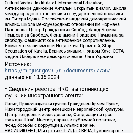
Cultural Vistas, Institute of International Education,
Антивоенное движение Антальи, Открытый диалог, Школа
международных отношений и государственной политики
им Питера Мунка, Российско-канадский демократический
альянс, Школа международных отношений им Нормана
Патерсона, Центр Гражданских Свобод, Фонд Бориса
Немцова за Свободу, Фонд имени Фридриха Науманна за
свободу, Феминистское антивоенное сопротивление,
Комитет независимости Ингушетии, Прометей, Stop
Occupation of Karelia, Вернись живым, Фридом Хаус, СОТА
медиа, Либерально-демократическая Лига Украины
Источник:
https://minjust.gov.ru/ru/documents/7756/
данные на
13.05.2024
* Сведения реестра НКО, выполняющих
функции иностранного агента:
Лилит, Правозащитная группа Гражданин.Армия.Право,
Нижегородский центр немецкой и европейской культуры,
Центр гендерных исследований, Фонд защиты прав
граждан Штаб, Институт права и публичной политики,
Фонд борьбы с коррупцией, Альянс врачей,
НАСИЛИЮ.НЕТ, Мы против СПИДа, СВЕЧА, Гуманитарное