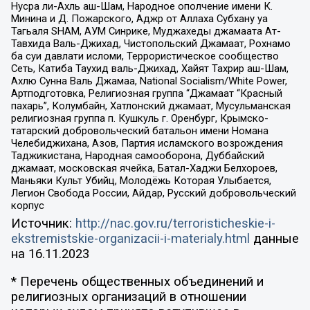
Нусра ли-Ахль аш-Шам, Народное ополчение имени К.
Минина и Д. Пожарского, Аджр от Аллаха Субхану уа
Тагьаля SHAM, АУМ Синрике, Муджахеды джамаата Ат-
Тавхида Валь-Джихад, Чистопольский Джамаат, Рохнамо
ба суи давлати исломи, Террористическое сообщество
Сеть, Катиба Таухид валь-Джихад, Хайят Тахрир аш-Шам,
Ахлю Сунна Валь Джамаа, National Socialism/White Power,
Артподготовка, Религиозная группа “Джамаат “Красный
пахарь”, Колумбайн, Хатлонский джамаат, Мусульманская
религиозная группа п. Кушкуль г. Оренбург, Крымско-
татарский добровольческий батальон имени Номана
Челебиджихана, Азов, Партия исламского возрождения
Таджикистана, Народная самооборона, Дуббайский
джамаат, московская ячейка, Батал-Хаджи Белхороев,
Маньяки Культ Убийц, Молодёжь Которая Улыбается,
Легион Свобода России, Айдар, Русский добровольческий
корпус
Источник:
http://nac.gov.ru/terroristicheskie-i-
ekstremistskie-organizacii-i-materialy.html
данные
на
16.11.2023
* Перечень общественных объединений и
религиозных организаций в отношении