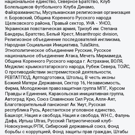
национальное единство, Северное Братство, Клуб
Болельщиков Футбольного Клуба Динамо,
Файзрахманисты, Мусульманская религиозная организация
п. Боровский, Община Коренного Русского народа
Щелковского района, Правый сектор, УНА - УНСО,
Украинская повстанческая армия, Тризуб им. Степана
Бандеры, Братство, Белый Крест, Misanthropic division,
Религиозное объединение последователей инглиизма,
Народная Социальная Инициатива, TulaSkins,
Этнополитическое объединение Русские, Русское
национальное объединение Атака, Мечеть Мирмамеда,
Община Коренного Русского народа г. Астрахани, ВОЛЯ,
Меджлис крымскотатарского народа, Рубеж Севера, ТОЙС,
О противодействии экстремистской деятельности,
РЕВТАТПОД, Артподготовка, Штольц, В честь иконы
Божией Матери Державная, Сектор 16, Независимость,
Фирма, Молодежная правозащитная группа МПГ, Курсом
Правды и Единения, Каракольская инициативная группа,
Автоград Крю, Союз Славянских Сил Руси, Алля-Аят,
Благотворительный пансионат Ак Умут, Русская
республика Русь, Арестантское уголовное единство,
Башкорт, Нация и свобода, Нация и свобода, W.H.С., Фалунь
Дафа, Иртыш Ultras, Русский Патриотический клуб-
Новокузнецк/РПК, Сибирский державный союз, Фонд
борьбы с коррупцией, Фонд защиты прав граждан, Штабы