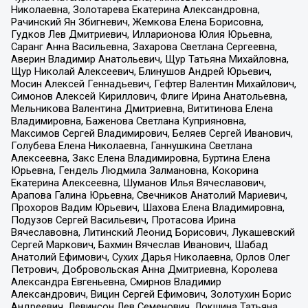
Николаевна, Золотарева Екатерина Александровна,
Рачинский Ян Збигневич, Жемкова Елена Борисовна,
Гудков Лев Дмитриевич, Илларионова Юлия Юрьевна,
Саранг Анна Васильевна, Захарова Светлана Сергеевна,
Аверин Владимир Анатольевич, Щур Татьяна Михайловна,
Щур Николай Алексеевич, Блинушов Андрей Юрьевич,
Мосин Алексей Геннадьевич, Гефтер Валентин Михайлович,
Симонов Алексей Кириллович, Флиге Ирина Анатольевна,
Мельникова Валентина Дмитриевна, Вититинова Елена
Владимировна, Баженова Светлана Куприяновна,
Максимов Сергей Владимирович, Беляев Сергей Иванович,
Голубева Елена Николаевна, Ганнушкина Светлана
Алексеевна, Закс Елена Владимировна, Буртина Елена
Юрьевна, Гендель Людмила Залмановна, Кокорина
Екатерина Алексеевна, Шуманов Илья Вячеславович,
Арапова Галина Юрьевна, Свечников Анатолий Мариевич,
Прохоров Вадим Юрьевич, Шахова Елена Владимировна,
Подузов Сергей Васильевич, Протасова Ирина
Вячеславовна, Литинский Леонид Борисович, Лукашевский
Сергей Маркович, Бахмин Вячеслав Иванович, Шабад
Анатолий Ефимович, Сухих Дарья Николаевна, Орлов Олег
Петрович, Добровольская Анна Дмитриевна, Королева
Александра Евгеньевна, Смирнов Владимир
Александрович, Вицин Сергей Ефимович, Золотухин Борис
Андреевич, Левинсон Лев Семенович, Локшина Татьяна