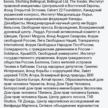
Бёлля, Stichting Bellingcat, Bellingcat Ltd, The Insider, Институт
правовой инициативы Центральной и Восточной Европы,
Фонд Открытой Эстонии, Calvert 22 Foundation, Канадский
украинский конгресс, Институт Макдональда-Лорье,
Украинская национальная федерация Канады,
Декабристы, Международный научный центр им Вудро
Вильсона, Свободная пресса, Возрождение, Всеукраинский
духовный центр , Риддл, Русский антивоенный комитет в
Швеции, Проект Медуза, Фонд Андрея Сахарова, Форум
свободной России, Лига Свободных Наций, Transparеncy
International, Форум Свободных Народов ПостРоссии,
Солидарность с гражданским движением в России –
Solidarus, КрымSOS, Свободный университет, Институт
государственного управления, Форум гражданского
общества Россия, Беллона, Союз жителей островов
Тисима и Хабомаи, Съезд народных депутатов, Гринпис
Интернешнл, Фонд борьбы с коррупцией Инк, Завет
церквей TCCN, Агора, Всемирный фонд природы, BDR
Novaja Gazeta-Europe, Алтай проект, Образовательный дом
прав человека Чернигов, Фонд Дом Прав Человека,
Белорусский дом прав человека имени Бориса Звозскова,
Дом прав человека Тбилиси, Дом прав человека Ереван,
Дом прав человека Крым, Центр дикого лосося, TVR
Studios, ТВ Дождь, Центр европейских исследований им
Вилфрида Мартенса, Сетевое объединение журналистов