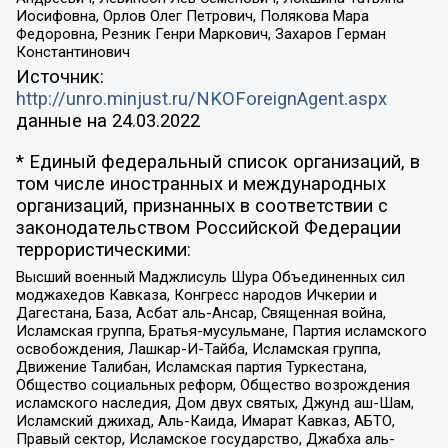
Иосифовна, Орлов Олег Петрович, Полякова Мара
Федоровна, Резник Генри Маркович, Захаров Герман
Константинович
Источник:
http://unro.minjust.ru/NKOForeignAgent.aspx
данные на
24.03.2022
* Единый федеральный список организаций, в
том числе иностранных и международных
организаций, признанных в соответствии с
законодательством Российской Федерации
террористическими:
Высший военный Маджлисуль Шура Объединенных сил
моджахедов Кавказа, Конгресс народов Ичкерии и
Дагестана, База, Асбат аль-Ансар, Священная война,
Исламская группа, Братья-мусульмане, Партия исламского
освобождения, Лашкар-И-Тайба, Исламская группа,
Движение Талибан, Исламская партия Туркестана,
Общество социальных реформ, Общество возрождения
исламского наследия, Дом двух святых, Джунд аш-Шам,
Исламский джихад, Аль-Каида, Имарат Кавказ, АБТО,
Правый сектор, Исламское государство, Джабха аль-