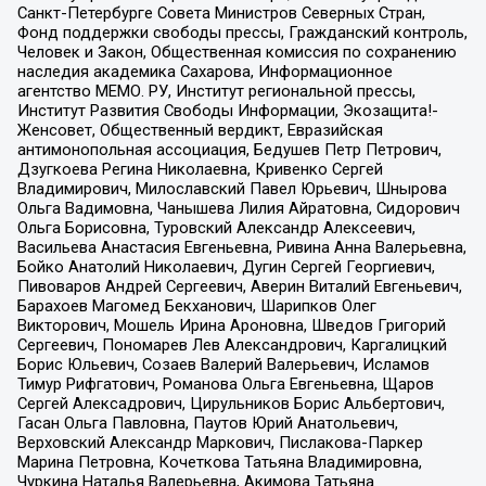
Санкт-Петербурге Совета Министров Северных Стран,
Фонд поддержки свободы прессы, Гражданский контроль,
Человек и Закон, Общественная комиссия по сохранению
наследия академика Сахарова, Информационное
агентство МЕМО. РУ, Институт региональной прессы,
Институт Развития Свободы Информации, Экозащита!-
Женсовет, Общественный вердикт, Евразийская
антимонопольная ассоциация, Бедушев Петр Петрович,
Дзугкоева Регина Николаевна, Кривенко Сергей
Владимирович, Милославский Павел Юрьевич, Шнырова
Ольга Вадимовна, Чанышева Лилия Айратовна, Сидорович
Ольга Борисовна, Туровский Александр Алексеевич,
Васильева Анастасия Евгеньевна, Ривина Анна Валерьевна,
Бойко Анатолий Николаевич, Дугин Сергей Георгиевич,
Пивоваров Андрей Сергеевич, Аверин Виталий Евгеньевич,
Барахоев Магомед Бекханович, Шарипков Олег
Викторович, Мошель Ирина Ароновна, Шведов Григорий
Сергеевич, Пономарев Лев Александрович, Каргалицкий
Борис Юльевич, Созаев Валерий Валерьевич, Исламов
Тимур Рифгатович, Романова Ольга Евгеньевна, Щаров
Сергей Алексадрович, Цирульников Борис Альбертович,
Гасан Ольга Павловна, Паутов Юрий Анатольевич,
Верховский Александр Маркович, Пислакова-Паркер
Марина Петровна, Кочеткова Татьяна Владимировна,
Чуркина Наталья Валерьевна, Акимова Татьяна