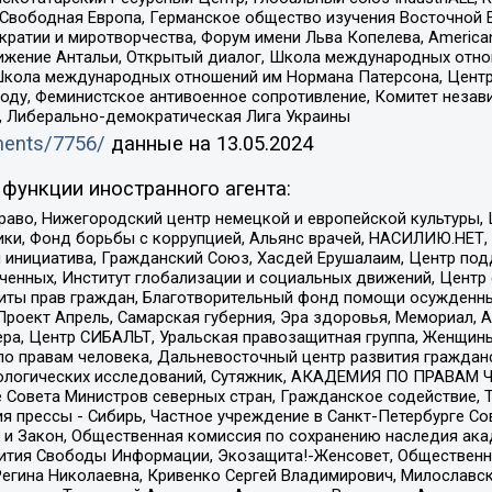
 Свободная Европа, Германское общество изучения Восточной 
и и миротворчества, Форум имени Льва Копелева, American Counci
ое движение Антальи, Открытый диалог, Школа международных отн
Школа международных отношений им Нормана Патерсона, Центр
ду, Феминистское антивоенное сопротивление, Комитет независ
а, Либерально-демократическая Лига Украины
uments/7756/
данные на
13.05.2024
функции иностранного агента:
раво, Нижегородский центр немецкой и европейской культуры,
тики, Фонд борьбы с коррупцией, Альянс врачей, НАСИЛИЮ.НЕТ,
я инициатива, Гражданский Союз, Хасдей Ерушалаим, Центр по
юченных, Институт глобализации и социальных движений, Цент
ты прав граждан, Благотворительный фонд помощи осужденным
а, Проект Апрель, Самарская губерния, Эра здоровья, Мемориал
ера, Центр СИБАЛЬТ, Уральская правозащитная группа, Женщины
по правам человека, Дальневосточный центр развития гражданс
ологических исследований, Сутяжник, АКАДЕМИЯ ПО ПРАВАМ Ч
е Совета Министров северных стран, Гражданское содействие,
я прессы - Сибирь, Частное учреждение в Санкт-Петербурге С
 и Закон, Общественная комиссия по сохранению наследия ак
звития Свободы Информации, Экозащита!-Женсовет, Общественн
Регина Николаевна, Кривенко Сергей Владимирович, Милославс