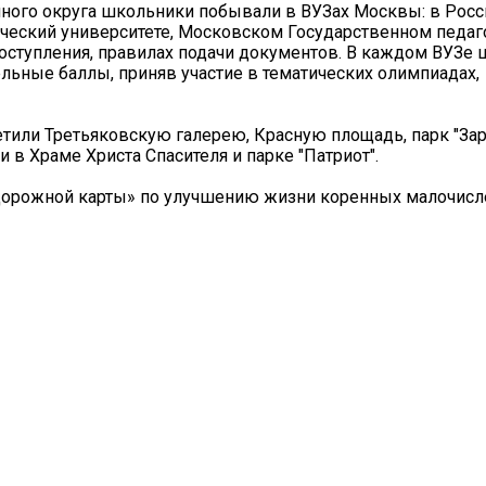
много округа школьники побывали в ВУЗах Москвы: в Рос
ический университете, Московском Государственном педа
 поступления, правилах подачи документов. В каждом ВУЗе
ельные баллы, приняв участие в тематических олимпиадах,
тили Третьяковскую галерею, Красную площадь, парк "Зар
в Храме Христа Спасителя и парке "Патриот".
«дорожной карты» по улучшению жизни коренных малочис