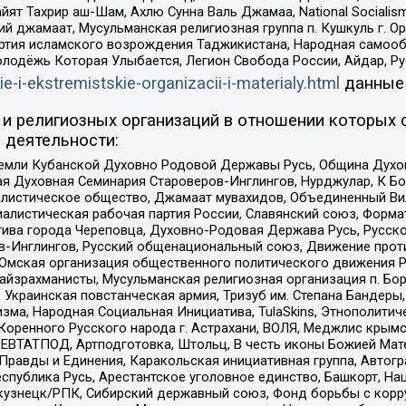
ят Тахрир аш-Шам, Ахлю Сунна Валь Джамаа, National Socialism
ий джамаат, Мусульманская религиозная группа п. Кушкуль г. 
ртия исламского возрождения Таджикистана, Народная самооб
олодёжь Которая Улыбается, Легион Свобода России, Айдар, Р
ie-i-ekstremistskie-organizacii-i-materialy.html
данные
и религиозных организаций в отношении которых 
 деятельности:
земли Кубанской Духовно Родовой Державы Русь, Община Духо
 Духовная Семинария Староверов-Инглингов, Нурджулар, К Бо
листическое общество, Джамаат мувахидов, Объединенный Вил
иалистическая рабочая партия России, Славянский союз, Форма
ива города Череповца, Духовно-Родовая Держава Русь, Русск
-Инглингов, Русский общенациональный союз, Движение против
 Омская организация общественного политического движения Р
йзрахманисты, Мусульманская религиозная организация п. Бо
краинская повстанческая армия, Тризуб им. Степана Бандеры, Бр
зма, Народная Социальная Инициатива, TulaSkins, Этнополитич
оренного Русского народа г. Астрахани, ВОЛЯ, Меджлис крымс
РЕВТАТПОД, Артподготовка, Штольц, В честь иконы Божией Мате
равды и Единения, Каракольская инициативная группа, Автогра
спублика Русь, Арестантское уголовное единство, Башкорт, Наци
окузнецк/РПК, Сибирский державный союз, Фонд борьбы с кор