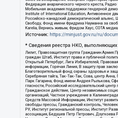
Федерация анархического черного креста, Радио
Мобильная академия поддержки гендерной демократи
Institute of International Education, Антивоенн
Российско-канадский демократический альянс, 
Свободу, Фонд имени Фридриха Науманна за свобо
Karelia, Вернись живым, Фридом Хаус, СОТА меди
Источник:
https://minjust.gov.ru/ru/doc
* Сведения реестра НКО, выполняющих 
Лилит, Правозащитная группа Гражданин.Армия.П
граждан Штаб, Институт права и публичной поли
Открытый Петербург, Лига Избирателей, Правова
информации, Горячая Линия, В защиту прав закл
Благотворительный фонд охраны здоровья и защи
Серебряная тайга, Так-Так-Так, Сова, центр Анн
Парк Гагарина, Фонд имени Андрея Рылькова, Сф
гласности, Российский исследовательский центр 
Гражданское действие, Центр независимых соци
организаций, Частное учреждение в Калининград
Средств Массовой Информации, Институт развити
свободы прессы, Гражданский контроль, Человек
РУ, Институт региональной прессы, Институт Ра
ассоциация, Бедушев Петр Петрович, Дзугкоева 