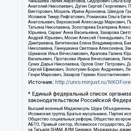
Чанышева Лилия Айратовна, Сидорович Ольга Бори
Анатолий Николаевич, Дугин Сергей Георгиевич, 
Викторович, Мошель Ирина Ароновна, Шведов Гри
Исламов Тимур Рифгатович, Романова Ольга Евге
Анатольевич, Верховский Александр Маркович, П
Татьяна Николаевна, Золотарева Екатерина Алек
Юрьевна, Саранг Анна Васильевна, Захарова Свет
Андрей Юрьевич, Мосин Алексей Геннадьевич, Ге
Дмитриевна, Вититинова Елена Владимировна, Ба
Николаевна, Ганнушкина Светлана Алексеевна, За
Шуманов Илья Вячеславович, Арапова Галина Юрь
Васильевич, Протасова Ирина Вячеславовна, Лит
Сухих Дарья Николаевна, Орлов Олег Петрович, 
Сергей Ефимович, Золотухин Борис Андреевич, Л
Генри Маркович, Захаров Герман Константинович
Источник:
http://unro.minjust.ru/NKOFore
* Единый федеральный список организа
законодательством Российской Федера
Высший военный Маджлисуль Шура Объединенных с
Исламская группа, Братья-мусульмане, Партия ис
Общество социальных реформ, Общество возрожд
АБТО, Правый сектор, Исламское государство, Д
уа Тагьаля SHAM, АУМ Синрике, Муджахеды джама