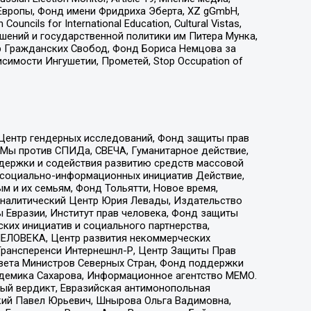
Европы, Фонд имени Фридриха Эберта, XZ gGmbH,
ls for International Education, Cultural Vistas,
ошений и государственной политики им Питера Мунка,
 Гражданских Свобод, Фонд Бориса Немцова за
имости Ингушетии, Прометей, Stop Occupation of
 Центр гендерных исследований, Фонд защиты прав
 Мы против СПИДа, СВЕЧА, Гуманитарное действие,
ддержки и содействия развитию средств массовой
р социально-информационных инициатив Действие,
 и их семьям, Фонд Тольятти, Новое время,
, Аналитический Центр Юрия Левады, Издательство
 Евразии, Институт прав человека, Фонд защиты
ких инициатив и социального партнерства,
ЕЛОВЕКА, Центр развития некоммерческих
 Трансперенси Интернешнл-Р, Центр Защиты Прав
овета Министров Северных Стран, Фонд поддержки
адемика Сахарова, Информационное агентство МЕМО.
ый вердикт, Евразийская антимонопольная
кий Павел Юрьевич, Шнырова Ольга Вадимовна,