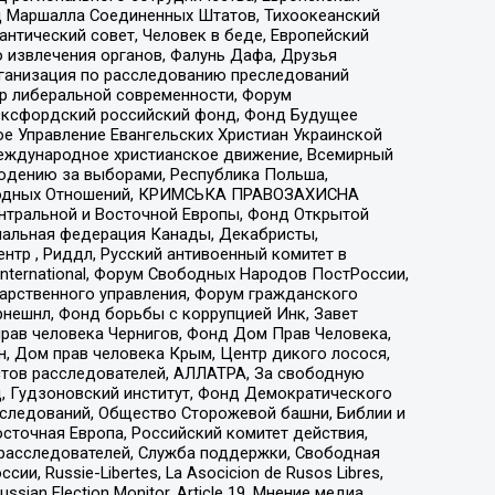
 Маршалла Соединенных Штатов, Тихоокеанский
нтический совет, Человек в беде, Европейский
 извлечения органов, Фалунь Дафа, Друзья
рганизация по расследованию преследований
тр либеральной современности, Форум
 Оксфордский российский фонд, Фонд Будущее
е Управление Евангельских Христиан Украинской
еждународное христианское движение, Всемирный
людению за выборами, Республика Польша,
народных Отношений, КРИМСЬКА ПРАВОЗАХИСНА
ы Центральной и Восточной Европы, Фонд Открытой
иональная федерация Канады, Декабристы,
тр , Риддл, Русский антивоенный комитет в
nternational, Форум Свободных Народов ПостРоссии,
дарственного управления, Форум гражданского
рнешнл, Фонд борьбы с коррупцией Инк, Завет
прав человека Чернигов, Фонд Дом Прав Человека,
н, Дом прав человека Крым, Центр дикого лосося,
стов расследователей, АЛЛАТРА, За свободную
д, Гудзоновский институт, Фонд Демократического
сследований, Общество Сторожевой башни, Библии и
сточная Европа, Российский комитет действия,
-расследователей, Служба поддержки, Свободная
 Russie-Libertes, La Asocicion de Rusos Libres,
an Election Monitor, Article 19, Мнение медиа,