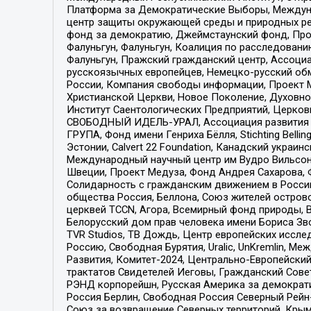
Платформа за Демократические Выборы, Междуна
центр защиты окружающей среды и природных ресу
фонд за демократию, Джеймстаунский фонд, Прож
Фалуньгун, Фалуньгун, Коалиция по расследован
Фалуньгун, Пражский гражданский центр, Ассоци
русскоязычных европейцев, Немецко-русский об
России, Компания свободы информации, Проект М
Христианской Церкви, Новое Поколение, Духовн
Институт Саентологических Предприятий, Церков
СВОБОДНЫЙ ИДЕЛЬ-УРАЛ, Ассоциация развития ж
ГРУПА, Фонд имени Генриха Бёлля, Stichting Bellin
Эстонии, Calvert 22 Foundation, Канадский укра
Международный научный центр им Вудро Вильсона
Швеции, Проект Медуза, Фонд Андрея Сахарова, Ф
Солидарность с гражданским движением в России 
общества Россия, Беллона, Союз жителей острово
церквей TCCN, Агора, Всемирный фонд природы, B
Белорусский дом прав человека имени Бориса Зво
TVR Studios, ТВ Дождь, Центр европейских иссл
Россию, Свободная Бурятия, Uralic, UnKremlin, 
Развития, Комитет-2024, Центрально-Европейски
трактатов Свидетелей Иеговы, Гражданский Совет
РЭНД корпорейшн, Русская Америка за демократи
Россия Берлин, Свободная Россия Северный Рейн-В
Союз за возвращение Северных территорий, Крымско