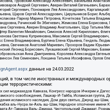
совна, Туровский Александр Алексеевич, Васильева Анастасия
Пивоваров Андрей Сергеевич, Аверин Виталий Евгеньевич, Бара
горий Сергеевич, Пономарев Лев Александрович, Каргалицкий 
ньевна, Щаров Сергей Алексадрович, Цирульников Борис Альбер
ислакова-Паркер Марина Петровна, Кочеткова Татьяна Владими
сандровна, Рачинский Ян Збигневич, Жемкова Елена Борисовна,
лана Сергеевна, Аверин Владимир Анатольевич, Щур Татьяна М
фтер Валентин Михайлович, Симонов Алексей Кириллович, Флиг
женова Светлана Куприяновна, Максимов Сергей Владимирович, 
кс Елена Владимировна, Буртина Елена Юрьевна, Гендель Людм
евна, Свечников Анатолий Мариевич, Прохоров Вадим Юрьевич
инский Леонид Борисович, Лукашевский Сергей Маркович, Бахм
Добровольская Анна Дмитриевна, Королева Александра Евгенье
евинсон Лев Семенович, Локшина Татьяна Иосифовна, Орлов Ол
ignAgent.aspx
данные на
24.03.2022
ций, в том числе иностранных и международных ор
ции террористическими:
ил моджахедов Кавказа, Конгресс народов Ичкерии и Дагеста
ламского освобождения, Лашкар-И-Тайба, Исламская группа, Дв
ения исламского наследия, Дом двух святых, Джунд аш-Шам, 
жабха аль-Нусра ли-Ахль аш-Шам, Народное ополчение имени К.
ата Ат-Тавхида Валь-Джихад, Чистопольский Джамаат, Рохнам