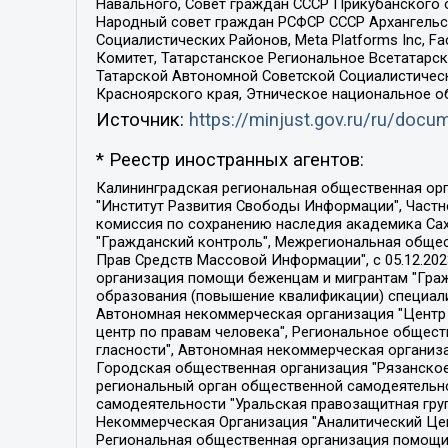
Навального, Совет граждан СССР Прикубанского 
Народный совет граждан РСФСР СССР Архангельск
Социалистических Районов, Meta Platforms Inc, 
Комитет, Татарстанское Региональное Всетатар
Татарской Автономной Советской Социалистическ
Красноярского края, Этническое национальное о
Источник:
https://minjust.gov.ru/ru/doc
* Реестр иностранных агентов:
Калининградская региональная общественная организация "Экозащита!-Женсовет", Фонд содействия защите прав и свобод граждан "Общественный вердикт", Фонд "Институт Развития Свободы Информации", Частное учреждение "Информационное агентство МЕМО. РУ", Региональная общественная организация "Общественная комиссия по сохранению наследия академика Сахарова", Фонд поддержки свободы прессы, Санкт-Петербургская общественная правозащитная организация "Гражданский контроль", Межрегиональная общественная организация "Информационно-просветительский центр "Мемориал", Региональный Фонд "Центр Защиты Прав Средств Массовой Информации", с 05.12.2023 Фонд "Центр Защиты Прав Средств массовой информации", Региональная общественная благотворительная организация помощи беженцам и мигрантам "Гражданское содействие", Негосударственное образовательное учреждение дополнительного профессионального образования (повышение квалификации) специалистов "АКАДЕМИЯ ПО ПРАВАМ ЧЕЛОВЕКА", Свердловская региональная общественная организация "Сутяжник", Автономная некоммерческая организация "Центр независимых социологических исследований", Союз общественных объединений "Российский исследовательский центр по правам человека", Региональное общественное учреждение научно-информационный центр "МЕМОРИАЛ", Некоммерческая организация "Фонд защиты гласности", Автономная некоммерческая организация "Институт прав человека", Городская общественная организация "Екатеринбургское общество "МЕМОРИАЛ", Городская общественная организация "Рязанское историко-просветительское и правозащитное общество "Мемориал" (Рязанский Мемориал), Челябинский региональный орган общественной самодеятельности – женское общественное объединение "Женщины Евразии", Челябинский региональный орган общественной самодеятельности "Уральская правозащитная группа", Фонд содействия защите здоровья и социальной справедливости имени Андрея Рылькова, Автономная Некоммерческая Организация "Аналитический Центр Юрия Левады", Автономная некоммерческая организация социальной поддержки населения "Проект Апрель", Региональная общественная организация помощи женщинам и детям, находящимся в кризисной ситуации "Информационно-методический центр "Анна", Фонд содействия развитию массовых коммуникаций и правовому просвещению "Так-так-Так", Фонд содействия устойчивому развитию "Серебряная тайга", Свердловский региональный общественный фонд социальных проектов "Новое время", "Idel.Реалии", Кавказ.Реалии, Крым.Реалии, Телеканал Настоящее Время, Татаро-башкирская служба Радио Свобода (Azatliq Radiosi), Радио Свободная Европа/Радио Свобода (PCE/PC), "Сибирь.Реалии", "Фактограф", Благотворительный фонд помощи осужденным и их семьям, Автономная некоммерческая организация "Институт глобализации и социальных движений", Фонд "В защиту прав заключенных", Частное учреждение "Центр поддержки и содействия развитию средств массовой информации", Пензенский региональный общественный благотворительный фонд "Гражданский союз", "Север.Реалии", Некоммерческая организация Фонд "Правовая инициатива", 