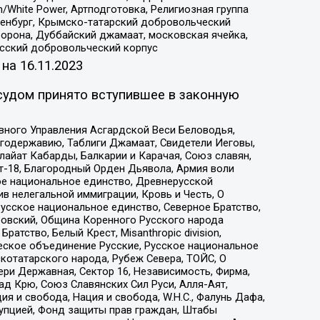
/White Power, Артподготовка, Религиозная группа
Оренбург, Крымско-татарский добровольческий
орона, Дуббайский джамаат, московская ячейка,
усский добровольческий корпус
 на
16.11.2023
судом принято вступившее в законную
вного Управления Асгардской Веси Беловодья,
годержавию, Таблиги Джамаат, Свидетели Иеговы,
айат Кабарды, Балкарии и Карачая, Союз славян,
т-18, Благородный Орден Дьявола, Армия воли
ое национальное единство, Древнерусской
 нелегальной иммиграции, Кровь и Честь, О
усское национальное единство, Северное Братство,
ровский, Община Коренного Русского народа
атство, Белый Крест, Misanthropic division,
еское объединение Русские, Русское национальное
котатарского народа, Рубеж Севера, ТОЙС, О
ри Державная, Сектор 16, Независимость, Фирма,
д Крю, Союз Славянских Сил Руси, Алля-Аят,
я и свобода, Нация и свобода, W.H.С., Фалунь Дафа,
рупцией, Фонд защиты прав граждан, Штабы