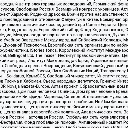
родный центр электоральных исследований, Германский фонд
рсов, Свободная Россия, Всемирный конгресс украинцев, Атла
ект Хармони, Родники дракона, Врачи против насильственного
ию преследования в отношении Фалуньгун в Китае, Всемирная о
ация школ политических исследований при Совете Европы, Цен
мен, Бард колледж, Европейский выбор, Фонд Ходорковского,
едиа, Международное партнерство за права человека, Духовно
ое Учебное Заведение Международный Библейский Колледж, М
ь Духовной Технологии, Европейская сеть организаций по наб
урналистики, IStories fonds, Королевский Институт Между
gcat, Bellingcat Ltd, The Insider, Институт правовой инициатив
инский конгресс, Институт Макдональда-Лорье, Украинская нац
, Свободная пресса, Возрождение, Всеукраинский духовный цен
орум свободной России, Лига Свободных Наций, Transparеncy I
– Solidarus, КрымSOS, Свободный университет, Институт госу
в Тисима и Хабомаи, Съезд народных депутатов, Гринпис Инте
DR Novaja Gazeta-Europe, Алтай проект, Образовательный дом 
зскова, Дом прав человека Тбилиси, Дом прав человека Ерева
едований им Вилфрида Мартенса, Сетевое объединение журнали
Международная федерация транспортных рабочих, ИстЧам Финлан
й университет, Центр восточноевропейских и международных и
, Центр анализа европейской политики, Академическая сеть Во
ю в России, Настоящая Россия, Глобальная сеть журналистов
естфалия, Фонд глобальной помощи, Антивоенный комитет России,
татарский Ресурсный Центр, Глобальный союз IndustriALL, Russi