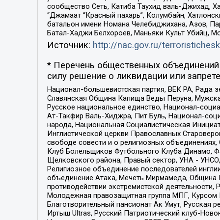
сообщество Сеть, Катиба Таухид валь-Джихад, Хай
“Джамаат “Красный пахарь”, Колумбайн, Хатлонск
батальон имени Номана Челебиджихана, Азов, Па
Батал-Хаджи Белхороев, Маньяки Культ Убийц, М
Источник:
http://nac.gov.ru/terroristichesk
* Перечень общественных объединений 
силу решение о ликвидации или запрете
Национал-большевистская партия, ВЕК РА, Рада 
Славянская Община Капища Веды Перуна, Мужская
Русское национальное единство, Национал-социа
Ат-Такфир Валь-Хиджра, Пит Буль, Национал-соц
народа, Национальная Социалистическая Инициат
Инглистической церкви Православных Староверов
свободе совести и о религиозных объединениях,
Клуб Болельщиков Футбольного Клуба Динамо, Фа
Щелковского района, Правый сектор, УНА - УНСО, У
Религиозное объединение последователей инглии
объединение Атака, Мечеть Мирмамеда, Община К
противодействии экстремистской деятельности, 
Молодежная правозащитная группа МПГ, Курсом П
Благотворительный пансионат Ак Умут, Русская ре
Иртыш Ultras, Русский Патриотический клуб-Нов