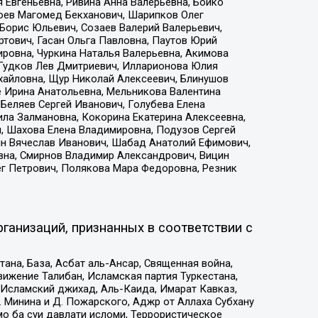
 Евгеньевна, Ривина Анна Валерьевна, Бойко
хоев Магомед Бекханович, Шарипков Олег
Борис Юльевич, Созаев Валерий Валерьевич,
тович, Гасан Ольга Павловна, Паутов Юрий
ровна, Чуркина Наталья Валерьевна, Акимова
 Гудков Лев Дмитриевич, Илларионова Юлия
ихайловна, Щур Николай Алексеевич, Блинушов
е Ирина Анатольевна, Мельникова Валентина
Беляев Сергей Иванович, Голубева Елена
ила Залмановна, Кокорина Екатерина Алексеевна,
, Шахова Елена Владимировна, Подузов Сергей
ин Вячеслав Иванович, Шабад Анатолий Ефимович,
вна, Смирнов Владимир Александрович, Вицин
ег Петрович, Полякова Мара Федоровна, Резник
ганизаций, признанных в соответствии с
на, База, Асбат аль-Ансар, Священная война,
ижение Талибан, Исламская партия Туркестана,
Исламский джихад, Аль-Каида, Имарат Кавказ,
 Минина и Д. Пожарского, Аджр от Аллаха Субхану
о ба суи давлати исломи, Террористическое