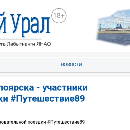
18+
НОВОСТИ
оярска - участники
ки #Путешествие89
азовательной поездки #Путешествие89