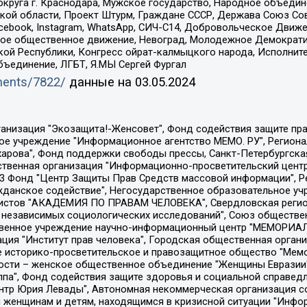
округа г. Краснодара, Мужское государство, Народное объедин
ой области, Проект Штурм, Граждане СССР, Держава Союз Сов
Facebook, Instagram, WhatsApp, СИЧ-С14, Добровольческое Движ
ское общественное движение, Невоград, Молодежное Демократ
ой Республики, Конгресс ойрат-калмыцкого народа, Исполнит
бъединение, ЛГБТ, Я.МЫ Сергей Фургал
uments/7822/
данные на
03.05.2024
Общество с ограниченной ответственностью "Радио Свободная Европа/Радио Свобода", Чешское информационное агентство "MEDIUM-ORIENT", Красноярская региональная общественная организация "Мы против СПИДа", Камалягин Денис Николаевич, Маркелов Сергей Евгеньевич, Пономарев Лев Александрович, Савицкая Людмила Алексеевна, Автономная некоммерческая организация "Центр по работе с проблемой насилия "НАСИЛИЮ.НЕТ", Межрегиональный профессиональный союз работников здравоохранения "Альянс врачей", Юридическое лицо, зарегистрированное в Латвийской Республике, SIA "Medusa Project" (регистрационный номер 40103797863, дата регистрации 10.06.2014), Некоммерческая организация "Фонд по борьбе с коррупцией", Автономная некоммерческая организация "Институт права и публичной политики", Баданин Роман Сергеевич, Гликин Максим Александрович, Железнова Мария Михайловна, Лукьянова Юлия Сергеевна, Маетная Елизавета Витальевна, Маняхин Петр Борисович, Чуракова Ольга Владимировна, Ярош Юлия Петровна, Юридическое лицо "The Insider SIA", зарегистрированное в Риге, Латвийская Республика (дата регистрации 26.06.2015), являющееся администратором доменного имени интернет-издания "The Insider SIA", https://theins.ru, Постернак Алексей Евгеньевич, Рубин Михаил Аркадьевич, Анин Роман Александрович, Юридическое лицо Istories fonds, зарегистрированное в Латвийской Республике (регистрационный номер 50008295751, дата регистрации 24.02.2020), Великовский Дмитрий Александрович, Долинина Ирина Николаевна, Мароховская Алеся Алексеевна, Шлейнов Роман Юрьевич, Шмагун Олеся Валентиновна, Общество с ограниченной ответственностью "Альтаир 2021", Общество с ограниченной ответственностью "Вега 2021", Общество с ограниченной ответственностью "Главный редактор 2021", Общество с ограниченной ответственностью "Ромашки монолит", Важенков Артем Валерьевич, Ивановская областная общественная организация "Центр гендерных исследований", Гурман Юрий Альбертович, Медиапроект "ОВД-Инфо", Егоров Владимир Владимирович, Жилинский Владимир Александрович, Общество с ограниченной ответственностью "ЗП", Иванова София Юрьевна, Карезина Инна Павловна, Кильтау Екатерина Викторовна, Петров Алексей Викторович, Пискунов Сергей Евгеньевич, Смирнов Сергей Сергеевич, Тихонов Михаил Сергеевич, Общество с ограниченной ответственностью "ЖУРНАЛИСТ-ИНОСТРАННЫЙ АГЕНТ", Арапова Галина Юрьевна, Вольтская Татьяна Анатольевна, Американская компания "Mason G.E.S. Anonymous Foundation" (США), являющаяся владельцем интернет-издания https://mnews.world/, Компания "Stichting Bellingcat", зарегистрированная в Нидерландах (дата регистрации 11.07.2018), Захаров Андрей Вячеславович, Клепиковская Екатерина Дмитриевна, Общество с ограниченной ответственностью "МЕМО", Перл Роман Александрович, Симонов Евгений Алексеевич, Соловьева Елена Анатольевна, Сотников Даниил Владимирович, Сурначева Елизавета Дмитриевна, Автономная некоммерческая организация по защите прав человека и информированию населения "Якутия – Наше Мнение", Общество с ограниченной ответственностью "Москоу диджитал медиа", с 26.01.2023 Общество с ограниченной ответственностью "Чайка Белые сады", Ветошкина Валерия Валерьевна, Заговора Максим Александрович, Межрегиональное общественное движение "Российская ЛГБТ - сеть", Оленичев Максим Владимирович, Павлов Иван Юрьевич, Скворцова Елена Сергеевна, Общество с ограниченной ответственностью "Как бы инагент", Кочетков Игорь Викторович, Общество с ограниченной ответственностью "Честные выборы", Еланчик Олег Александрович, Общество с ограниченной ответственностью "Нобелевский призыв", Гималова Регина Эмилевна, Григорьев Андрей Валерьевич, Григорьева Алина Александровна, Ассоциация по содействию защите прав призывников, альтернативнослужащих и военнослужащих "Правозащитная группа "Гражданин.Армия.Право", Хисамова Регина Фаритовна, Автономная некоммерческая организация по реализа