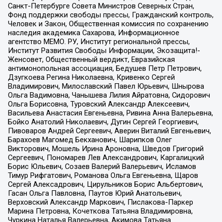
Санкт-Петербурге Совета Министров Северных Стран,
Фонд поддержки свободы прессы, Гражданский контроль,
Человек и Закон, Общественная комиссия по сохранению
наследия академика Сахарова, Информационное
агентство МЕМО. РУ, Институт региональной прессы,
Институт Развития Свободы Информации, Экозащита!-
Женсовет, Общественный вердикт, Евразийская
антимонопольная ассоциация, Бедушев Петр Петрович,
Дзугкоева Регина Николаевна, Кривенко Сергей
Владимирович, Милославский Павел Юрьевич, Шнырова
Ольга Вадимовна, Чанышева Лилия Айратовна, Сидорович
Ольга Борисовна, Туровский Александр Алексеевич,
Васильева Анастасия Евгеньевна, Ривина Анна Валерьевна,
Бойко Анатолий Николаевич, Дугин Сергей Георгиевич,
Пивоваров Андрей Сергеевич, Аверин Виталий Евгеньевич,
Барахоев Магомед Бекханович, Шарипков Олег
Викторович, Мошель Ирина Ароновна, Шведов Григорий
Сергеевич, Пономарев Лев Александрович, Каргалицкий
Борис Юльевич, Созаев Валерий Валерьевич, Исламов
Тимур Рифгатович, Романова Ольга Евгеньевна, Щаров
Сергей Алексадрович, Цирульников Борис Альбертович,
Гасан Ольга Павловна, Паутов Юрий Анатольевич,
Верховский Александр Маркович, Пислакова-Паркер
Марина Петровна, Кочеткова Татьяна Владимировна,
Чуркина Наталья Валерьевна, Акимова Татьяна