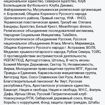
национальное единство, Северное Братство, Клуб
Болельщиков Футбольного Клуба Динамо,
Файзрахманисты, Мусульманская религиозная организация
п. Боровский, Община Коренного Русского народа
Щелковского района, Правый сектор, УНА - УНСО,
Украинская повстанческая армия, Тризуб им. Степана
Бандеры, Братство, Белый Крест, Misanthropic division,
Религиозное объединение последователей инглиизма,
Народная Социальная Инициатива, TulaSkins,
Этнополитическое объединение Русские, Русское
национальное объединение Атака, Мечеть Мирмамеда,
Община Коренного Русского народа г. Астрахани, ВОЛЯ,
Меджлис крымскотатарского народа, Рубеж Севера, ТОЙС,
О противодействии экстремистской деятельности,
РЕВТАТПОД, Артподготовка, Штольц, В честь иконы
Божией Матери Державная, Сектор 16, Независимость,
Фирма, Молодежная правозащитная группа МПГ, Курсом
Правды и Единения, Каракольская инициативная группа,
Автоград Крю, Союз Славянских Сил Руси, Алля-Аят,
Благотворительный пансионат Ак Умут, Русская
республика Русь, Арестантское уголовное единство,
Башкорт, Нация и свобода, Нация и свобода, W.H.С., Фалунь
Дафа, Иртыш Ultras, Русский Патриотический клуб-
Новокузнецк/РПК, Сибирский державный союз, Фонд
борьбы с коррупцией, Фонд защиты прав граждан, Штабы