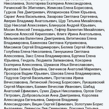
Николаевна, Золотарева Екатерина Александровна,
Рачинский Ян Збигневич, Жемкова Елена Борисовна,
Гудков Лев Дмитриевич, Илларионова Юлия Юрьевна,
Саранг Анна Васильевна, Захарова Светлана Сергеевна,
Аверин Владимир Анатольевич, Щур Татьяна Михайловна,
Щур Николай Алексеевич, Блинушов Андрей Юрьевич,
Мосин Алексей Геннадьевич, Гефтер Валентин Михайлович,
Симонов Алексей Кириллович, Флиге Ирина Анатольевна,
Мельникова Валентина Дмитриевна, Вититинова Елена
Владимировна, Баженова Светлана Куприяновна,
Максимов Сергей Владимирович, Беляев Сергей Иванович,
Голубева Елена Николаевна, Ганнушкина Светлана
Алексеевна, Закс Елена Владимировна, Буртина Елена
Юрьевна, Гендель Людмила Залмановна, Кокорина
Екатерина Алексеевна, Шуманов Илья Вячеславович,
Арапова Галина Юрьевна, Свечников Анатолий Мариевич,
Прохоров Вадим Юрьевич, Шахова Елена Владимировна,
Подузов Сергей Васильевич, Протасова Ирина
Вячеславовна, Литинский Леонид Борисович, Лукашевский
Сергей Маркович, Бахмин Вячеслав Иванович, Шабад
Анатолий Ефимович, Сухих Дарья Николаевна, Орлов Олег
Петрович, Добровольская Анна Дмитриевна, Королева
Александра Евгеньевна, Смирнов Владимир
Александрович, Вицин Сергей Ефимович, Золотухин Борис
Андреевич, Левинсон Лев Семенович, Локшина Татьяна