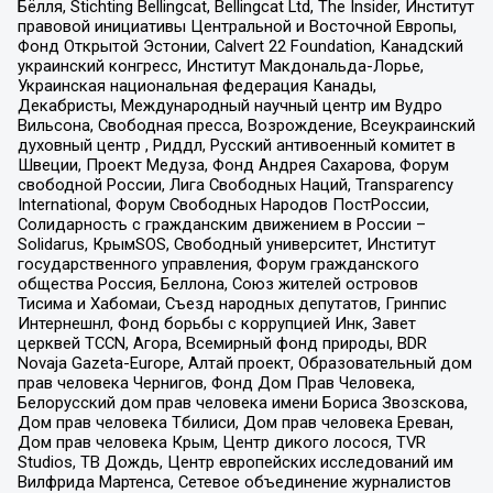
Бёлля, Stichting Bellingcat, Bellingcat Ltd, The Insider, Институт
правовой инициативы Центральной и Восточной Европы,
Фонд Открытой Эстонии, Calvert 22 Foundation, Канадский
украинский конгресс, Институт Макдональда-Лорье,
Украинская национальная федерация Канады,
Декабристы, Международный научный центр им Вудро
Вильсона, Свободная пресса, Возрождение, Всеукраинский
духовный центр , Риддл, Русский антивоенный комитет в
Швеции, Проект Медуза, Фонд Андрея Сахарова, Форум
свободной России, Лига Свободных Наций, Transparеncy
International, Форум Свободных Народов ПостРоссии,
Солидарность с гражданским движением в России –
Solidarus, КрымSOS, Свободный университет, Институт
государственного управления, Форум гражданского
общества Россия, Беллона, Союз жителей островов
Тисима и Хабомаи, Съезд народных депутатов, Гринпис
Интернешнл, Фонд борьбы с коррупцией Инк, Завет
церквей TCCN, Агора, Всемирный фонд природы, BDR
Novaja Gazeta-Europe, Алтай проект, Образовательный дом
прав человека Чернигов, Фонд Дом Прав Человека,
Белорусский дом прав человека имени Бориса Звозскова,
Дом прав человека Тбилиси, Дом прав человека Ереван,
Дом прав человека Крым, Центр дикого лосося, TVR
Studios, ТВ Дождь, Центр европейских исследований им
Вилфрида Мартенса, Сетевое объединение журналистов