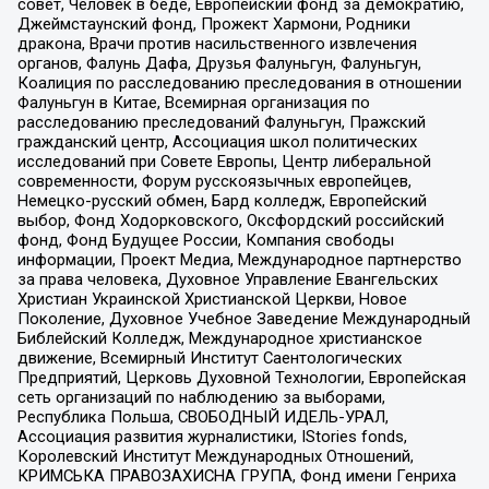
совет, Человек в беде, Европейский фонд за демократию,
Джеймстаунский фонд, Прожект Хармони, Родники
дракона, Врачи против насильственного извлечения
органов, Фалунь Дафа, Друзья Фалуньгун, Фалуньгун,
Коалиция по расследованию преследования в отношении
Фалуньгун в Китае, Всемирная организация по
расследованию преследований Фалуньгун, Пражский
гражданский центр, Ассоциация школ политических
исследований при Совете Европы, Центр либеральной
современности, Форум русскоязычных европейцев,
Немецко-русский обмен, Бард колледж, Европейский
выбор, Фонд Ходорковского, Оксфордский российский
фонд, Фонд Будущее России, Компания свободы
информации, Проект Медиа, Международное партнерство
за права человека, Духовное Управление Евангельских
Христиан Украинской Христианской Церкви, Новое
Поколение, Духовное Учебное Заведение Международный
Библейский Колледж, Международное христианское
движение, Всемирный Институт Саентологических
Предприятий, Церковь Духовной Технологии, Европейская
сеть организаций по наблюдению за выборами,
Республика Польша, СВОБОДНЫЙ ИДЕЛЬ-УРАЛ,
Ассоциация развития журналистики, IStories fonds,
Королевский Институт Международных Отношений,
КРИМСЬКА ПРАВОЗАХИСНА ГРУПА, Фонд имени Генриха