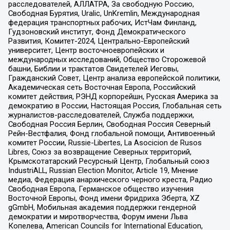
расследователей, АЛЛАТРА, За свободную Россию,
Свободная Бурятия, Uralic, UnKremlin, Международная
федерация транспортных рабочих, ИстЧам Финланд,
Гудзоновский институт, Фонд Демократического
Развития, Комитет-2024, Центрально-Европейский
университет, Центр восточноевропейских и
международных исследований, Общество Сторожевой
башни, Библии и трактатов Свидетелей Иеговы,
Гражданский Совет, Центр анализа европейской политики,
Академическая сеть Восточная Европа, Российский
комитет действия, РЭНД корпорейшн, Русская Америка за
демократию в России, Настоящая Россия, Глобальная сеть
журналистов-расследователей, Служба поддержки,
Свободная Россия Берлин, Свободная Россия Северный
Рейн-Вестфалия, Фонд глобальной помощи, Антивоенный
комитет России, Russie-Libertes, La Asocicion de Rusos
Libres, Союз за возвращение Северных территорий,
Крымскотатарский Ресурсный Центр, Глобальный союз
IndustriALL, Russian Election Monitor, Article 19, Мнение
медиа, Федерация анархического черного креста, Радио
Свободная Европа, Германское общество изучения
Восточной Европы, Фонд имени Фридриха Эберта, XZ
gGmbH, Мобильная академия поддержки гендерной
демократии и миротворчества, Форум имени Льва
Копелева, American Councils for International Education,