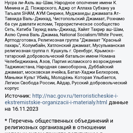
Нусра ли-Ахль аш-Шам, Народное ополчение имени К.
Минина и Д. Пожарского, Аджр от Аллаха Субхану уа
Тагьаля SHAM, АУМ Синрике, Муджахеды джамаата Ат-
Тавхида Валь-Джихад, Чистопольский Джамаат, Рохнамо
ба суи давлати исломи, Террористическое сообщество
Сеть, Катиба Таухид валь-Джихад, Хайят Тахрир аш-Шам,
Ахлю Сунна Валь Джамаа, National Socialism/White Power,
Артподготовка, Религиозная группа “Джамаат “Красный
пахарь”, Колумбайн, Хатлонский джамаат, Мусульманская
религиозная группа п. Кушкуль г. Оренбург, Крымско-
татарский добровольческий батальон имени Номана
Челебиджихана, Азов, Партия исламского возрождения
Таджикистана, Народная самооборона, Дуббайский
джамаат, московская ячейка, Батал-Хаджи Белхороев,
Маньяки Культ Убийц, Молодёжь Которая Улыбается,
Легион Свобода России, Айдар, Русский добровольческий
корпус
Источник:
http://nac.gov.ru/terroristicheskie-i-
ekstremistskie-organizacii-i-materialy.html
данные
на
16.11.2023
* Перечень общественных объединений и
религиозных организаций в отношении