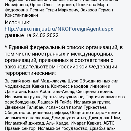
Иосифовна, Орлов Олег Петрович, Полякова Мара
Федоровна, Резник Генри Маркович, Захаров Герман
Константинович
Источник:
http://unro.minjust.ru/NKOForeignAgent.aspx
данные на
24.03.2022
* Единый федеральный список организаций, в
том числе иностранных и международных
организаций, признанных в соответствии с
законодательством Российской Федерации
террористическими:
Высший военный Маджлисуль Шура Объединенных сил
моджахедов Кавказа, Конгресс народов Ичкерии и
Дагестана, База, Асбат аль-Ансар, Священная война,
Исламская группа, Братья-мусульмане, Партия исламского
освобождения, Лашкар-И-Тайба, Исламская группа,
Движение Талибан, Исламская партия Туркестана,
Общество социальных реформ, Общество возрождения
исламского наследия, Дом двух святых, Джунд аш-Шам,
Исламский джихад, Аль-Каида, Имарат Кавказ, АБТО,
Правый сектор, Исламское государство, Джабха аль-