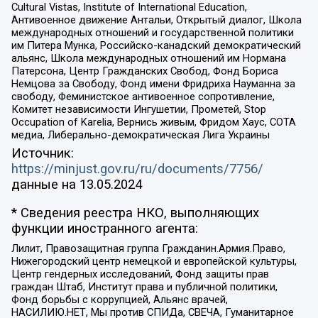
Cultural Vistas, Institute of International Education,
Антивоенное движение Антальи, Открытый диалог, Школа
международных отношений и государственной политики
им Питера Мунка, Российско-канадский демократический
альянс, Школа международных отношений им Нормана
Патерсона, Центр Гражданских Свобод, Фонд Бориса
Немцова за Свободу, Фонд имени Фридриха Науманна за
свободу, Феминистское антивоенное сопротивление,
Комитет независимости Ингушетии, Прометей, Stop
Occupation of Karelia, Вернись живым, Фридом Хаус, СОТА
медиа, Либерально-демократическая Лига Украины
Источник:
https://minjust.gov.ru/ru/documents/7756/
данные на
13.05.2024
* Сведения реестра НКО, выполняющих
функции иностранного агента:
Лилит, Правозащитная группа Гражданин.Армия.Право,
Нижегородский центр немецкой и европейской культуры,
Центр гендерных исследований, Фонд защиты прав
граждан Штаб, Институт права и публичной политики,
Фонд борьбы с коррупцией, Альянс врачей,
НАСИЛИЮ.НЕТ, Мы против СПИДа, СВЕЧА, Гуманитарное