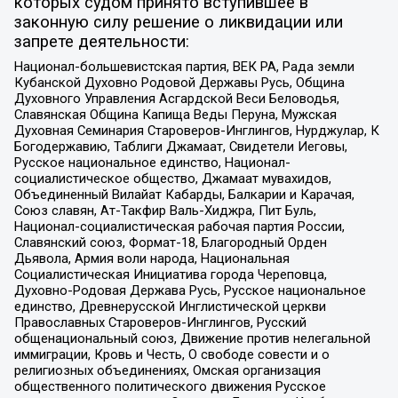
которых судом принято вступившее в
законную силу решение о ликвидации или
запрете деятельности:
Национал-большевистская партия, ВЕК РА, Рада земли
Кубанской Духовно Родовой Державы Русь, Община
Духовного Управления Асгардской Веси Беловодья,
Славянская Община Капища Веды Перуна, Мужская
Духовная Семинария Староверов-Инглингов, Нурджулар, К
Богодержавию, Таблиги Джамаат, Свидетели Иеговы,
Русское национальное единство, Национал-
социалистическое общество, Джамаат мувахидов,
Объединенный Вилайат Кабарды, Балкарии и Карачая,
Союз славян, Ат-Такфир Валь-Хиджра, Пит Буль,
Национал-социалистическая рабочая партия России,
Славянский союз, Формат-18, Благородный Орден
Дьявола, Армия воли народа, Национальная
Социалистическая Инициатива города Череповца,
Духовно-Родовая Держава Русь, Русское национальное
единство, Древнерусской Инглистической церкви
Православных Староверов-Инглингов, Русский
общенациональный союз, Движение против нелегальной
иммиграции, Кровь и Честь, О свободе совести и о
религиозных объединениях, Омская организация
общественного политического движения Русское