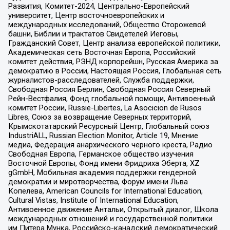
Развития, Комитет-2024, Центрально-Европейский
университет, Центр восточноевропейских и
международных исследований, Общество Сторожевой
башни, Библии и трактатов Свидетелей Иеговы,
Гражданский Совет, Центр анализа европейской политики,
Академическая сеть Восточная Европа, Российский
комитет действия, РЭНД корпорейшн, Русская Америка за
демократию в России, Настоящая Россия, Глобальная сеть
журналистов-расследователей, Служба поддержки,
Свободная Россия Берлин, Свободная Россия Северный
Рейн-Вестфалия, Фонд глобальной помощи, Антивоенный
комитет России, Russie-Libertes, La Asocicion de Rusos
Libres, Союз за возвращение Северных территорий,
Крымскотатарский Ресурсный Центр, Глобальный союз
IndustriALL, Russian Election Monitor, Article 19, Мнение
медиа, Федерация анархического черного креста, Радио
Свободная Европа, Германское общество изучения
Восточной Европы, Фонд имени Фридриха Эберта, XZ
gGmbH, Мобильная академия поддержки гендерной
демократии и миротворчества, Форум имени Льва
Копелева, American Councils for International Education,
Cultural Vistas, Institute of International Education,
Антивоенное движение Антальи, Открытый диалог, Школа
международных отношений и государственной политики
им Питера Мунка, Российско-канадский демократический