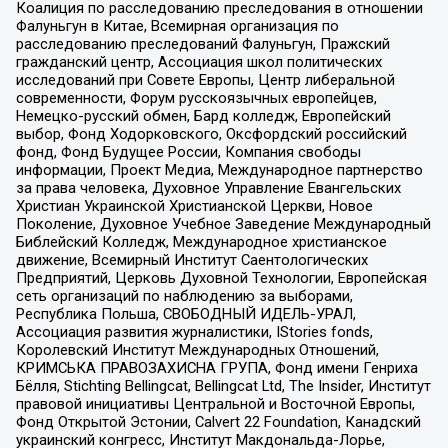
Коалиция по расследованию преследования в отношении
Фалуньгун в Китае, Всемирная организация по
расследованию преследований Фалуньгун, Пражский
гражданский центр, Ассоциация школ политических
исследований при Совете Европы, Центр либеральной
современности, Форум русскоязычных европейцев,
Немецко-русский обмен, Бард колледж, Европейский
выбор, Фонд Ходорковского, Оксфордский российский
фонд, Фонд Будущее России, Компания свободы
информации, Проект Медиа, Международное партнерство
за права человека, Духовное Управление Евангельских
Христиан Украинской Христианской Церкви, Новое
Поколение, Духовное Учебное Заведение Международный
Библейский Колледж, Международное христианское
движение, Всемирный Институт Саентологических
Предприятий, Церковь Духовной Технологии, Европейская
сеть организаций по наблюдению за выборами,
Республика Польша, СВОБОДНЫЙ ИДЕЛЬ-УРАЛ,
Ассоциация развития журналистики, IStories fonds,
Королевский Институт Международных Отношений,
КРИМСЬКА ПРАВОЗАХИСНА ГРУПА, Фонд имени Генриха
Бёлля, Stichting Bellingcat, Bellingcat Ltd, The Insider, Институт
правовой инициативы Центральной и Восточной Европы,
Фонд Открытой Эстонии, Calvert 22 Foundation, Канадский
украинский конгресс, Институт Макдональда-Лорье,