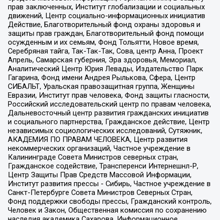
прав заключенных, Институт глобализации и социальных
движений, Центр социально-информационных инициатив
Действие, Благотворительный фонд охраны здоровья и
защиты прав граждан, Благотворительный фонд помощи
осужденным и их семьям, Фонд Тольятти, Новое время,
Серебряная тайга, Так-Так-Так, Сова, центр Анна, Проект
Апрель, Самарская губерния, Эра здоровья, Мемориал,
Аналитический Центр Юрия Левады, Издательство Парк
Гагарина, Фонд имени Андрея Рылькова, Сфера, Центр
СИБАЛЬТ, Уральская правозащитная группа, Женщины
Евразии, Институт прав человека, Фонд защиты гласности,
Российский исследовательский центр по правам человека,
Дальневосточный центр развития гражданских инициатив
и социального партнерства, Гражданское действие, Центр
независимых социологических исследований, Сутяжник,
АКАДЕМИЯ ПО ПРАВАМ ЧЕЛОВЕКА, Центр развития
некоммерческих организаций, Частное учреждение в
Калининграде Совета Министров северных стран,
Гражданское содействие, Трансперенси Интернешнл-Р,
Центр Защиты Прав Средств Массовой Информации,
Институт развития прессы - Сибирь, Частное учреждение в
Санкт-Петербурге Совета Министров Северных Стран,
Фонд поддержки свободы прессы, Гражданский контроль,
Человек и Закон, Общественная комиссия по сохранению
наследия академика Сахарова, Информационное