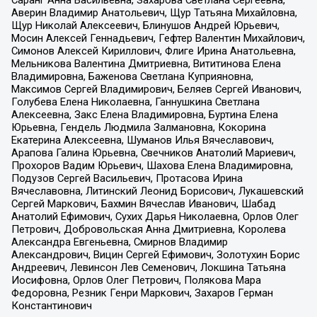
Аверин Владимир Анатольевич, Щур Татьяна Михайловна,
Щур Николай Алексеевич, Блинушов Андрей Юрьевич,
Мосин Алексей Геннадьевич, Гефтер Валентин Михайлович,
Симонов Алексей Кириллович, Флиге Ирина Анатольевна,
Мельникова Валентина Дмитриевна, Вититинова Елена
Владимировна, Баженова Светлана Куприяновна,
Максимов Сергей Владимирович, Беляев Сергей Иванович,
Голубева Елена Николаевна, Ганнушкина Светлана
Алексеевна, Закс Елена Владимировна, Буртина Елена
Юрьевна, Гендель Людмила Залмановна, Кокорина
Екатерина Алексеевна, Шуманов Илья Вячеславович,
Арапова Галина Юрьевна, Свечников Анатолий Мариевич,
Прохоров Вадим Юрьевич, Шахова Елена Владимировна,
Подузов Сергей Васильевич, Протасова Ирина
Вячеславовна, Литинский Леонид Борисович, Лукашевский
Сергей Маркович, Бахмин Вячеслав Иванович, Шабад
Анатолий Ефимович, Сухих Дарья Николаевна, Орлов Олег
Петрович, Добровольская Анна Дмитриевна, Королева
Александра Евгеньевна, Смирнов Владимир
Александрович, Вицин Сергей Ефимович, Золотухин Борис
Андреевич, Левинсон Лев Семенович, Локшина Татьяна
Иосифовна, Орлов Олег Петрович, Полякова Мара
Федоровна, Резник Генри Маркович, Захаров Герман
Константинович