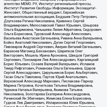
агентство МЕМО. РУ, Институт региональной прессы,
Институт Развития Свободы Информации, Экозащита!-
Женсовет, Общественный вердикт, Евразийская
антимонопольная ассоциация, Бедушев Петр Петрович,
Дзугкоева Регина Николаевна, Кривенко Сергей
Владимирович, Милославский Павел Юрьевич, Шнырова
Ольга Вадимовна, Чанышева Лилия Айратовна, Сидорович
Ольга Борисовна, Туровский Александр Алексеевич,
Васильева Анастасия Евгеньевна, Ривина Анна Валерьевна,
Бойко Анатолий Николаевич, Дугин Сергей Георгиевич,
Пивоваров Андрей Сергеевич, Аверин Виталий Евгеньевич,
Барахоев Магомед Бекханович, Шарипков Олег
Викторович, Мошель Ирина Ароновна, Шведов Григорий
Сергеевич, Пономарев Лев Александрович, Каргалицкий
Борис Юльевич, Созаев Валерий Валерьевич, Исламов
Тимур Рифгатович, Романова Ольга Евгеньевна, Щаров
Сергей Алексадрович, Цирульников Борис Альбертович,
Гасан Ольга Павловна, Паутов Юрий Анатольевич,
Верховский Александр Маркович, Пислакова-Паркер
Марина Петровна, Кочеткова Татьяна Владимировна,
Чуркина Наталья Валерьевна, Акимова Татьяна
Николаевна, Золотарева Екатерина Александровна,
Рачинский Ян Збигневич, Жемкова Елена Борисовна,
Гудков Лев Дмитриевич, Илларионова Юлия Юрьевна,
Саранг Анна Васильевна, Захарова Светлана Сергеевна,