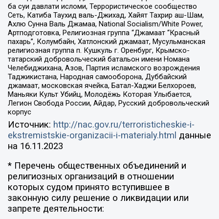
ба суи давлати исломи, Террористическое сообщество
Сеть, Катиба Таухид валь-Джихад, Хайят Тахрир аш-Шам,
Ахлю Сунна Валь Джамаа, National Socialism/White Power,
Артподготовка, Религиозная группа “Джамаат “Красный
пахарь”, Колумбайн, Хатлонский джамаат, Мусульманская
религиозная группа п. Кушкуль г. Оренбург, Крымско-
татарский добровольческий батальон имени Номана
Челебиджихана, Азов, Партия исламского возрождения
Таджикистана, Народная самооборона, Дуббайский
джамаат, московская ячейка, Батал-Хаджи Белхороев,
Маньяки Культ Убийц, Молодёжь Которая Улыбается,
Легион Свобода России, Айдар, Русский добровольческий
корпус
Источник:
http://nac.gov.ru/terroristicheskie-i-
ekstremistskie-organizacii-i-materialy.html
данные
на
16.11.2023
* Перечень общественных объединений и
религиозных организаций в отношении
которых судом принято вступившее в
законную силу решение о ликвидации или
запрете деятельности: