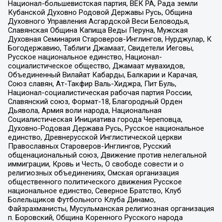
Национал-большевистская партия, ВЕК РА, Рада земли
Кубанской Духовно Родовой Державы Русь, Община
Духовного Управления Асгардской Веси Беловодья,
Славянская Община Капища Веды Перуна, Мужская
Духовная Семинария Староверов-Инглингов, Нурджулар, К
Богодержавию, Таблиги Джамаат, Свидетели Иеговы,
Русское национальное единство, Национал-
социалистическое общество, Джамаат мувахидов,
Объединенный Вилайат Кабарды, Балкарии и Карачая,
Союз славян, Ат-Такфир Валь-Хиджра, Пит Буль,
Национал-социалистическая рабочая партия России,
Славянский союз, Формат-18, Благородный Орден
Дьявола, Армия воли народа, Национальная
Социалистическая Инициатива города Череповца,
Духовно-Родовая Держава Русь, Русское национальное
единство, Древнерусской Инглистической церкви
Православных Староверов-Инглингов, Русский
общенациональный союз, Движение против нелегальной
иммиграции, Кровь и Честь, О свободе совести и о
религиозных объединениях, Омская организация
общественного политического движения Русское
национальное единство, Северное Братство, Клуб
Болельщиков Футбольного Клуба Динамо,
Файзрахманисты, Мусульманская религиозная организация
п. Боровский, Община Коренного Русского народа