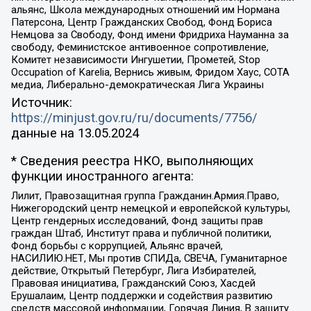
альянс, Школа международных отношений им Нормана
Патерсона, Центр Гражданских Свобод, Фонд Бориса
Немцова за Свободу, Фонд имени Фридриха Науманна за
свободу, Феминистское антивоенное сопротивление,
Комитет независимости Ингушетии, Прометей, Stop
Occupation of Karelia, Вернись живым, Фридом Хаус, СОТА
медиа, Либерально-демократическая Лига Украины
Источник:
https://minjust.gov.ru/ru/documents/7756/
данные на
13.05.2024
* Сведения реестра НКО, выполняющих
функции иностранного агента:
Лилит, Правозащитная группа Гражданин.Армия.Право,
Нижегородский центр немецкой и европейской культуры,
Центр гендерных исследований, Фонд защиты прав
граждан Штаб, Институт права и публичной политики,
Фонд борьбы с коррупцией, Альянс врачей,
НАСИЛИЮ.НЕТ, Мы против СПИДа, СВЕЧА, Гуманитарное
действие, Открытый Петербург, Лига Избирателей,
Правовая инициатива, Гражданский Союз, Хасдей
Ерушалаим, Центр поддержки и содействия развитию
средств массовой информации, Горячая Линия, В защиту