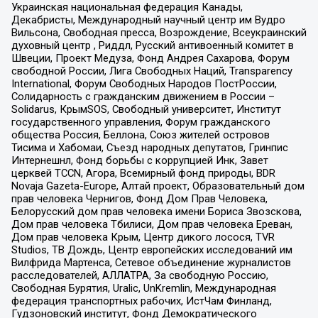
Украинская национальная федерация Канады,
Декабристы, Международный научный центр им Вудро
Вильсона, Свободная пресса, Возрождение, Всеукраинский
духовный центр , Риддл, Русский антивоенный комитет в
Швеции, Проект Медуза, Фонд Андрея Сахарова, Форум
свободной России, Лига Свободных Наций, Transparеncy
International, Форум Свободных Народов ПостРоссии,
Солидарность с гражданским движением в России –
Solidarus, КрымSOS, Свободный университет, Институт
государственного управления, Форум гражданского
общества Россия, Беллона, Союз жителей островов
Тисима и Хабомаи, Съезд народных депутатов, Гринпис
Интернешнл, Фонд борьбы с коррупцией Инк, Завет
церквей TCCN, Агора, Всемирный фонд природы, BDR
Novaja Gazeta-Europe, Алтай проект, Образовательный дом
прав человека Чернигов, Фонд Дом Прав Человека,
Белорусский дом прав человека имени Бориса Звозскова,
Дом прав человека Тбилиси, Дом прав человека Ереван,
Дом прав человека Крым, Центр дикого лосося, TVR
Studios, ТВ Дождь, Центр европейских исследований им
Вилфрида Мартенса, Сетевое объединение журналистов
расследователей, АЛЛАТРА, За свободную Россию,
Свободная Бурятия, Uralic, UnKremlin, Международная
федерация транспортных рабочих, ИстЧам Финланд,
Гудзоновский институт, Фонд Демократического