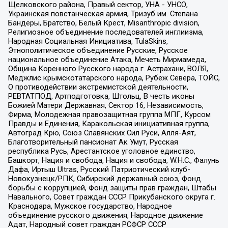
Щелковского района, Правый сектор, УНА - УНСО,
Украинская повстанческая армия, Тризуб им. Степана
Бандеры, Братство, Белый Крест, Misanthropic division,
Религиозное объединение последователей инглиизма,
Народная Социальная Инициатива, TulaSkins,
Этнополитическое объединение Русские, Русское
национальное объединение Атака, Мечеть Мирмамеда,
Община Коренного Русского народа г. Астрахани, ВОЛЯ,
Меджлис крымскотатарского народа, Рубеж Севера, ТОЙС,
О противодействии экстремистской деятельности,
РЕВТАТПОД, Артподготовка, Штольц, В честь иконы
Божией Матери Державная, Сектор 16, Независимость,
Фирма, Молодежная правозащитная группа МПГ, Курсом
Правды и Единения, Каракольская инициативная группа,
Автоград Крю, Союз Славянских Сил Руси, Алля-Аят,
Благотворительный пансионат Ак Умут, Русская
республика Русь, Арестантское уголовное единство,
Башкорт, Нация и свобода, Нация и свобода, W.H.С., Фалунь
Дафа, Иртыш Ultras, Русский Патриотический клуб-
Новокузнецк/РПК, Сибирский державный союз, Фонд
борьбы с коррупцией, Фонд защиты прав граждан, Штабы
Навального, Совет граждан СССР Прикубанского округа г.
Краснодара, Мужское государство, Народное
объединение русского движения, Народное движение
Адат, Народный совет граждан РСФСР СССР