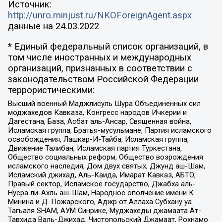
Источник:
http://unro.minjust.ru/NKOForeignAgent.aspx
данные на
24.03.2022
* Единый федеральный список организаций, в
том числе иностранных и международных
организаций, признанных в соответствии с
законодательством Российской Федерации
террористическими:
Высший военный Маджлисуль Шура Объединенных сил
моджахедов Кавказа, Конгресс народов Ичкерии и
Дагестана, База, Асбат аль-Ансар, Священная война,
Исламская группа, Братья-мусульмане, Партия исламского
освобождения, Лашкар-И-Тайба, Исламская группа,
Движение Талибан, Исламская партия Туркестана,
Общество социальных реформ, Общество возрождения
исламского наследия, Дом двух святых, Джунд аш-Шам,
Исламский джихад, Аль-Каида, Имарат Кавказ, АБТО,
Правый сектор, Исламское государство, Джабха аль-
Нусра ли-Ахль аш-Шам, Народное ополчение имени К.
Минина и Д. Пожарского, Аджр от Аллаха Субхану уа
Тагьаля SHAM, АУМ Синрике, Муджахеды джамаата Ат-
Тавхида Валь-Джихад, Чистопольский Джамаат, Рохнамо