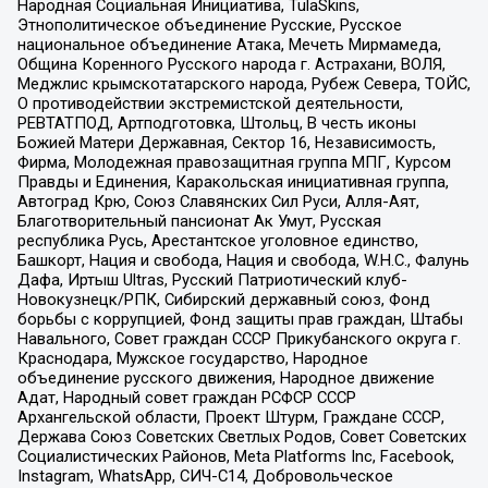
Народная Социальная Инициатива, TulaSkins,
Этнополитическое объединение Русские, Русское
национальное объединение Атака, Мечеть Мирмамеда,
Община Коренного Русского народа г. Астрахани, ВОЛЯ,
Меджлис крымскотатарского народа, Рубеж Севера, ТОЙС,
О противодействии экстремистской деятельности,
РЕВТАТПОД, Артподготовка, Штольц, В честь иконы
Божией Матери Державная, Сектор 16, Независимость,
Фирма, Молодежная правозащитная группа МПГ, Курсом
Правды и Единения, Каракольская инициативная группа,
Автоград Крю, Союз Славянских Сил Руси, Алля-Аят,
Благотворительный пансионат Ак Умут, Русская
республика Русь, Арестантское уголовное единство,
Башкорт, Нация и свобода, Нация и свобода, W.H.С., Фалунь
Дафа, Иртыш Ultras, Русский Патриотический клуб-
Новокузнецк/РПК, Сибирский державный союз, Фонд
борьбы с коррупцией, Фонд защиты прав граждан, Штабы
Навального, Совет граждан СССР Прикубанского округа г.
Краснодара, Мужское государство, Народное
объединение русского движения, Народное движение
Адат, Народный совет граждан РСФСР СССР
Архангельской области, Проект Штурм, Граждане СССР,
Держава Союз Советских Светлых Родов, Совет Советских
Социалистических Районов, Meta Platforms Inc, Facebook,
Instagram, WhatsApp, СИЧ-С14, Добровольческое