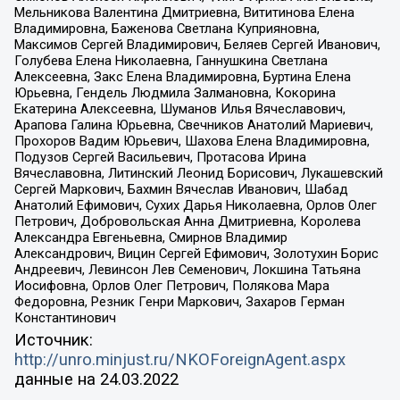
Мельникова Валентина Дмитриевна, Вититинова Елена
Владимировна, Баженова Светлана Куприяновна,
Максимов Сергей Владимирович, Беляев Сергей Иванович,
Голубева Елена Николаевна, Ганнушкина Светлана
Алексеевна, Закс Елена Владимировна, Буртина Елена
Юрьевна, Гендель Людмила Залмановна, Кокорина
Екатерина Алексеевна, Шуманов Илья Вячеславович,
Арапова Галина Юрьевна, Свечников Анатолий Мариевич,
Прохоров Вадим Юрьевич, Шахова Елена Владимировна,
Подузов Сергей Васильевич, Протасова Ирина
Вячеславовна, Литинский Леонид Борисович, Лукашевский
Сергей Маркович, Бахмин Вячеслав Иванович, Шабад
Анатолий Ефимович, Сухих Дарья Николаевна, Орлов Олег
Петрович, Добровольская Анна Дмитриевна, Королева
Александра Евгеньевна, Смирнов Владимир
Александрович, Вицин Сергей Ефимович, Золотухин Борис
Андреевич, Левинсон Лев Семенович, Локшина Татьяна
Иосифовна, Орлов Олег Петрович, Полякова Мара
Федоровна, Резник Генри Маркович, Захаров Герман
Константинович
Источник:
http://unro.minjust.ru/NKOForeignAgent.aspx
данные на
24.03.2022