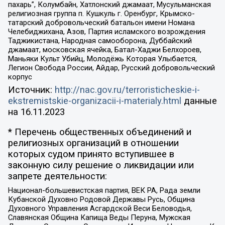
пахарь”, Колумбайн, Хатлонский джамаат, Мусульманская
религиозная группа п. Кушкуль г. Оренбург, Крымско-
татарский добровольческий батальон имени Номана
Челебиджихана, Азов, Партия исламского возрождения
Таджикистана, Народная самооборона, Дуббайский
джамаат, московская ячейка, Батал-Хаджи Белхороев,
Маньяки Культ Убийц, Молодёжь Которая Улыбается,
Легион Свобода России, Айдар, Русский добровольческий
корпус
Источник:
http://nac.gov.ru/terroristicheskie-i-
ekstremistskie-organizacii-i-materialy.html
данные
на
16.11.2023
* Перечень общественных объединений и
религиозных организаций в отношении
которых судом принято вступившее в
законную силу решение о ликвидации или
запрете деятельности:
Национал-большевистская партия, ВЕК РА, Рада земли
Кубанской Духовно Родовой Державы Русь, Община
Духовного Управления Асгардской Веси Беловодья,
Славянская Община Капища Веды Перуна, Мужская