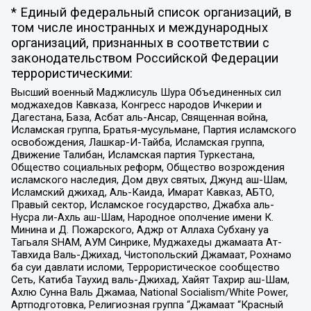
* Единый федеральный список организаций, в
том числе иностранных и международных
организаций, признанных в соответствии с
законодательством Российской Федерации
террористическими:
Высший военный Маджлисуль Шура Объединенных сил
моджахедов Кавказа, Конгресс народов Ичкерии и
Дагестана, База, Асбат аль-Ансар, Священная война,
Исламская группа, Братья-мусульмане, Партия исламского
освобождения, Лашкар-И-Тайба, Исламская группа,
Движение Талибан, Исламская партия Туркестана,
Общество социальных реформ, Общество возрождения
исламского наследия, Дом двух святых, Джунд аш-Шам,
Исламский джихад, Аль-Каида, Имарат Кавказ, АБТО,
Правый сектор, Исламское государство, Джабха аль-
Нусра ли-Ахль аш-Шам, Народное ополчение имени К.
Минина и Д. Пожарского, Аджр от Аллаха Субхану уа
Тагьаля SHAM, АУМ Синрике, Муджахеды джамаата Ат-
Тавхида Валь-Джихад, Чистопольский Джамаат, Рохнамо
ба суи давлати исломи, Террористическое сообщество
Сеть, Катиба Таухид валь-Джихад, Хайят Тахрир аш-Шам,
Ахлю Сунна Валь Джамаа, National Socialism/White Power,
Артподготовка, Религиозная группа “Джамаат “Красный