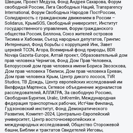
Швеции, Проект Медуза, Фонд Андрея Сахарова, Форум
свободной России, Лига Свободных Наций, Transparеncy
International, Форум Свободных Народов ПостРоссии,
Солидарность с гражданским движением в России –
Solidarus, КрымSOS, Свободный университет, Институт
государственного управления, Форум гражданского
общества Россия, Беллона, Союз жителей островов
Тисима и Хабомаи, Съезд народных депутатов, Гринпис
Интернешнл, Фонд борьбы с коррупцией Инк, Завет
церквей TCCN, Агора, Всемирный фонд природы, BDR
Novaja Gazeta-Europe, Алтай проект, Образовательный дом
прав человека Чернигов, Фонд Дом Прав Человека,
Белорусский дом прав человека имени Бориса Звозскова,
Дом прав человека Тбилиси, Дом прав человека Ереван,
Дом прав человека Крым, Центр дикого лосося, TVR
Studios, ТВ Дождь, Центр европейских исследований им
Вилфрида Мартенса, Сетевое объединение журналистов
расследователей, АЛЛАТРА, За свободную Россию,
Свободная Бурятия, Uralic, UnKremlin, Международная
федерация транспортных рабочих, ИстЧам Финланд,
Гудзоновский институт, Фонд Демократического
Развития, Комитет-2024, Центрально-Европейский
университет, Центр восточноевропейских и
международных исследований, Общество Сторожевой
башни, Библии и трактатов Свидетелей Иеговы,