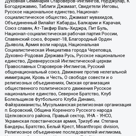
Духовная Семинария Староверов-Инглингов, Нурджулар, К
Богодержавию, Таблиги Джамаат, Свидетели Иеговы,
Русское национальное единство, Национал-
социалистическое общество, Джамаат мувахидов,
Объединенный Вилайат Кабарды, Балкарии и Карачая,
Союз славян, Ат-Такфир Валь-Хиджра, Пит Буль,
Национал-социалистическая рабочая партия России,
Славянский союз, Формат-18, Благородный Орден
Дьявола, Армия воли народа, Национальная
Социалистическая Инициатива города Череповца,
Духовно-Родовая Держава Русь, Русское национальное
единство, Древнерусской Инглистической церкви
Православных Староверов-Инглингов, Русский
общенациональный союз, Движение против нелегальной
иммиграции, Кровь и Честь, О свободе совести и о
религиозных объединениях, Омская организация
общественного политического движения Русское
национальное единство, Северное Братство, Клуб
Болельщиков Футбольного Клуба Динамо,
Файзрахманисты, Мусульманская религиозная организация
п. Боровский, Община Коренного Русского народа
Щелковского района, Правый сектор, УНА - УНСО,
Украинская повстанческая армия, Тризуб им. Степана
Бандеры, Братство, Белый Крест, Misanthropic division,
Религиозное объединение последователей инглиизма,