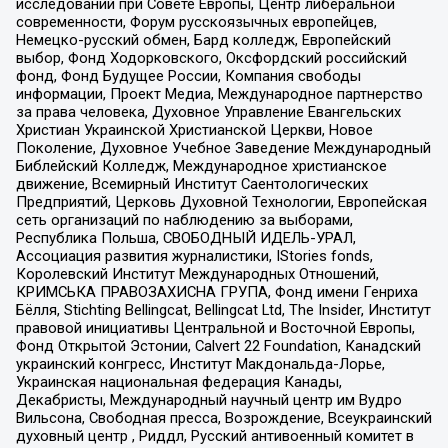
исследований при Совете Европы, Центр либеральной
современности, Форум русскоязычных европейцев,
Немецко-русский обмен, Бард колледж, Европейский
выбор, Фонд Ходорковского, Оксфордский российский
фонд, Фонд Будущее России, Компания свободы
информации, Проект Медиа, Международное партнерство
за права человека, Духовное Управление Евангельских
Христиан Украинской Христианской Церкви, Новое
Поколение, Духовное Учебное Заведение Международный
Библейский Колледж, Международное христианское
движение, Всемирный Институт Саентологических
Предприятий, Церковь Духовной Технологии, Европейская
сеть организаций по наблюдению за выборами,
Республика Польша, СВОБОДНЫЙ ИДЕЛЬ-УРАЛ,
Ассоциация развития журналистики, IStories fonds,
Королевский Институт Международных Отношений,
КРИМСЬКА ПРАВОЗАХИСНА ГРУПА, Фонд имени Генриха
Бёлля, Stichting Bellingcat, Bellingcat Ltd, The Insider, Институт
правовой инициативы Центральной и Восточной Европы,
Фонд Открытой Эстонии, Calvert 22 Foundation, Канадский
украинский конгресс, Институт Макдональда-Лорье,
Украинская национальная федерация Канады,
Декабристы, Международный научный центр им Вудро
Вильсона, Свободная пресса, Возрождение, Всеукраинский
духовный центр , Риддл, Русский антивоенный комитет в