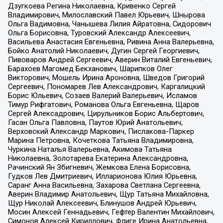
Дзугкоева Регина Николаевна, Кривенко Сергей
Владимирович, Милославский Павел Юрьевич, Шнырова
Ольга Вадимовна, Чанышева Лилия Айратовна, Сидорович
Ольга Борисовна, Туровский Александр Алексеевич,
Васильева Анастасия Евгеньевна, Ривина Анна Валерьевна,
Бойко Анатолий Николаевич, Дугин Сергей Георгиевич,
Пивоваров Андрей Сергеевич, Аверин Виталий Евгеньевич,
Барахоев Магомед Бекханович, Шарипков Олег
Викторович, Мошель Ирина Ароновна, Шведов Григорий
Сергеевич, Пономарев Лев Александрович, Каргалицкий
Борис Юльевич, Созаев Валерий Валерьевич, Исламов
Тимур Рифгатович, Романова Ольга Евгеньевна, Щаров
Сергей Алексадрович, Цирульников Борис Альбертович,
Гасан Ольга Павловна, Паутов Юрий Анатольевич,
Верховский Александр Маркович, Пислакова-Паркер
Марина Петровна, Кочеткова Татьяна Владимировна,
Чуркина Наталья Валерьевна, Акимова Татьяна
Николаевна, Золотарева Екатерина Александровна,
Рачинский Ян Збигневич, Жемкова Елена Борисовна,
Гудков Лев Дмитриевич, Илларионова Юлия Юрьевна,
Саранг Анна Васильевна, Захарова Светлана Сергеевна,
Аверин Владимир Анатольевич, Щур Татьяна Михайловна,
Щур Николай Алексеевич, Блинушов Андрей Юрьевич,
Мосин Алексей Геннадьевич, Гефтер Валентин Михайлович,
Симонов Алексей Кириллович, Флиге Ирина Анатольевна,