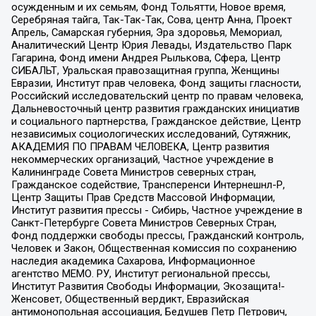
осужденным и их семьям, Фонд Тольятти, Новое время,
Серебряная тайга, Так-Так-Так, Сова, центр Анна, Проект
Апрель, Самарская губерния, Эра здоровья, Мемориал,
Аналитический Центр Юрия Левады, Издательство Парк
Гагарина, Фонд имени Андрея Рылькова, Сфера, Центр
СИБАЛЬТ, Уральская правозащитная группа, Женщины
Евразии, Институт прав человека, Фонд защиты гласности,
Российский исследовательский центр по правам человека,
Дальневосточный центр развития гражданских инициатив
и социального партнерства, Гражданское действие, Центр
независимых социологических исследований, Сутяжник,
АКАДЕМИЯ ПО ПРАВАМ ЧЕЛОВЕКА, Центр развития
некоммерческих организаций, Частное учреждение в
Калининграде Совета Министров северных стран,
Гражданское содействие, Трансперенси Интернешнл-Р,
Центр Защиты Прав Средств Массовой Информации,
Институт развития прессы - Сибирь, Частное учреждение в
Санкт-Петербурге Совета Министров Северных Стран,
Фонд поддержки свободы прессы, Гражданский контроль,
Человек и Закон, Общественная комиссия по сохранению
наследия академика Сахарова, Информационное
агентство МЕМО. РУ, Институт региональной прессы,
Институт Развития Свободы Информации, Экозащита!-
Женсовет, Общественный вердикт, Евразийская
антимонопольная ассоциация, Бедушев Петр Петрович,