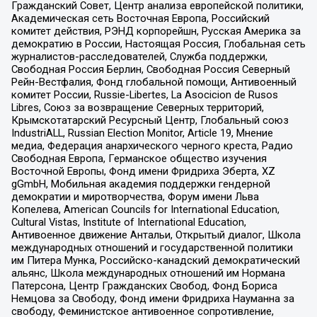
Гражданский Совет, Центр анализа европейской политики,
Академическая сеть Восточная Европа, Российский
комитет действия, РЭНД корпорейшн, Русская Америка за
демократию в России, Настоящая Россия, Глобальная сеть
журналистов-расследователей, Служба поддержки,
Свободная Россия Берлин, Свободная Россия Северный
Рейн-Вестфалия, Фонд глобальной помощи, Антивоенный
комитет России, Russie-Libertes, La Asocicion de Rusos
Libres, Союз за возвращение Северных территорий,
Крымскотатарский Ресурсный Центр, Глобальный союз
IndustriALL, Russian Election Monitor, Article 19, Мнение
медиа, Федерация анархического черного креста, Радио
Свободная Европа, Германское общество изучения
Восточной Европы, Фонд имени Фридриха Эберта, XZ
gGmbH, Мобильная академия поддержки гендерной
демократии и миротворчества, Форум имени Льва
Копелева, American Councils for International Education,
Cultural Vistas, Institute of International Education,
Антивоенное движение Антальи, Открытый диалог, Школа
международных отношений и государственной политики
им Питера Мунка, Российско-канадский демократический
альянс, Школа международных отношений им Нормана
Патерсона, Центр Гражданских Свобод, Фонд Бориса
Немцова за Свободу, Фонд имени Фридриха Науманна за
свободу, Феминистское антивоенное сопротивление,