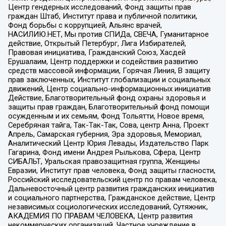
Центр гендерных исследований, Фонд защиты прав
граждан Штаб, Институт права и публичной политики,
Фонд борьбы с коррупцией, Альянс врачей,
НАСИЛИЮ.НЕТ, Мы против СПИДа, СВЕЧА, Гуманитарное
действие, Открытый Петербург, Лига Избирателей,
Правовая инициатива, Гражданский Союз, Хасдей
Ерушалаим, Центр поддержки и содействия развитию
средств массовой информации, Горячая Линия, В защиту
прав заключенных, Институт глобализации и социальных
движений, Центр социально-информационных инициатив
Действие, Благотворительный фонд охраны здоровья и
защиты прав граждан, Благотворительный фонд помощи
осужденным и их семьям, Фонд Тольятти, Новое время,
Серебряная тайга, Так-Так-Так, Сова, центр Анна, Проект
Апрель, Самарская губерния, Эра здоровья, Мемориал,
Аналитический Центр Юрия Левады, Издательство Парк
Гагарина, Фонд имени Андрея Рылькова, Сфера, Центр
СИБАЛЬТ, Уральская правозащитная группа, Женщины
Евразии, Институт прав человека, Фонд защиты гласности,
Российский исследовательский центр по правам человека,
Дальневосточный центр развития гражданских инициатив
и социального партнерства, Гражданское действие, Центр
независимых социологических исследований, Сутяжник,
АКАДЕМИЯ ПО ПРАВАМ ЧЕЛОВЕКА, Центр развития
некоммерческих организаций, Частное учреждение в