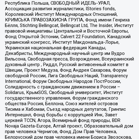
Республика Польша, СВОБОДНЫЙ ИДЕЛЬ-УРАЛ,
Ассоциация развития журналистики, IStories fonds,
Королевский Институт Международных Отношений,
КРИМСЬКА ПРАВОЗАХИСНА ГРУПА, Фонд имени Генриха
Бёлля, Stichting Bellingcat, Bellingcat Ltd, The Insider, Институт
правовой инициативы Центральной и Восточной Европы,
Фонд Открытой Эстонии, Calvert 22 Foundation, Канадский
украинский конгресс, Институт Макдональда-Лорье,
Украинская национальная федерация Канады,
Декабристы, Международный научный центр им Вудро
Вильсона, Свободная пресса, Возрождение, Всеукраинский
духовный центр , Риддл, Русский антивоенный комитет в
Швеции, Проект Медуза, Фонд Андрея Сахарова, Форум
свободной России, Лига Свободных Наций, Transparеncy
International, Форум Свободных Народов ПостРоссии,
Солидарность с гражданским движением в России –
Solidarus, КрымSOS, Свободный университет, Институт
государственного управления, Форум гражданского
общества Россия, Беллона, Союз жителей островов
Тисима и Хабомаи, Съезд народных депутатов, Гринпис
Интернешнл, Фонд борьбы с коррупцией Инк, Завет
церквей TCCN, Агора, Всемирный фонд природы, BDR
Novaja Gazeta-Europe, Алтай проект, Образовательный дом
прав человека Чернигов, Фонд Дом Прав Человека,
Белорусский дом прав человека имени Бориса Звозскова,