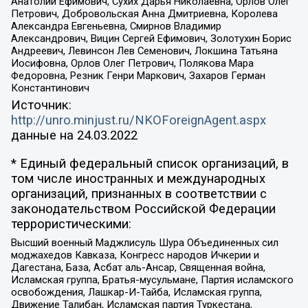
Анатолий Ефимович, Сухих Дарья Николаевна, Орлов Олег
Петрович, Добровольская Анна Дмитриевна, Королева
Александра Евгеньевна, Смирнов Владимир
Александрович, Вицин Сергей Ефимович, Золотухин Борис
Андреевич, Левинсон Лев Семенович, Локшина Татьяна
Иосифовна, Орлов Олег Петрович, Полякова Мара
Федоровна, Резник Генри Маркович, Захаров Герман
Константинович
Источник:
http://unro.minjust.ru/NKOForeignAgent.aspx
данные на
24.03.2022
* Единый федеральный список организаций, в
том числе иностранных и международных
организаций, признанных в соответствии с
законодательством Российской Федерации
террористическими:
Высший военный Маджлисуль Шура Объединенных сил
моджахедов Кавказа, Конгресс народов Ичкерии и
Дагестана, База, Асбат аль-Ансар, Священная война,
Исламская группа, Братья-мусульмане, Партия исламского
освобождения, Лашкар-И-Тайба, Исламская группа,
Движение Талибан, Исламская партия Туркестана,