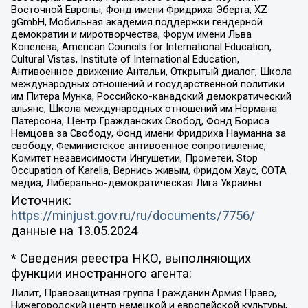
Восточной Европы, Фонд имени Фридриха Эберта, XZ
gGmbH, Мобильная академия поддержки гендерной
демократии и миротворчества, Форум имени Льва
Копелева, American Councils for International Education,
Cultural Vistas, Institute of International Education,
Антивоенное движение Антальи, Открытый диалог, Школа
международных отношений и государственной политики
им Питера Мунка, Российско-канадский демократический
альянс, Школа международных отношений им Нормана
Патерсона, Центр Гражданских Свобод, Фонд Бориса
Немцова за Свободу, Фонд имени Фридриха Науманна за
свободу, Феминистское антивоенное сопротивление,
Комитет независимости Ингушетии, Прометей, Stop
Occupation of Karelia, Вернись живым, Фридом Хаус, СОТА
медиа, Либерально-демократическая Лига Украины
Источник:
https://minjust.gov.ru/ru/documents/7756/
данные на
13.05.2024
* Сведения реестра НКО, выполняющих
функции иностранного агента:
Лилит, Правозащитная группа Гражданин.Армия.Право,
Нижегородский центр немецкой и европейской культуры,