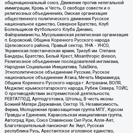
общенациональный союз, Движение против нелегальной
иммиграции, Кровь и Честь, О свободе совести и о
религиозных объединениях, Омская организация
общественного политического движения Русское
национальное единство, Северное Братство, Клуб
Болельщиков Футбольного Клуба Динамо,
Файзрахманисты, Мусульманская религиозная организация
п. Боровский, Община Коренного Русского народа
Щелковского района, Правый сектор, УНА - УНСО,
Украинская повстанческая армия, Тризуб им. Степана
Бандеры, Братство, Белый Крест, Misanthropic division,
Религиозное объединение последователей инглиизма,
Народная Социальная Инициатива, TulaSkins,
Этнополитическое объединение Русские, Русское
национальное объединение Атака, Мечеть Мирмамеда,
Община Коренного Русского народа г. Астрахани, ВОЛЯ,
Меджлис крымскотатарского народа, Рубеж Севера, ТОЙС,
О противодействии экстремистской деятельности,
РЕВТАТПОД, Артподготовка, Штольц, В честь иконы
Божией Матери Державная, Сектор 16, Независимость,
Фирма, Молодежная правозащитная группа МПГ, Курсом
Правды и Единения, Каракольская инициативная группа,
Автоград Крю, Союз Славянских Сил Руси, Алля-Аят,
Благотворительный пансионат Ак Умут, Русская
республика Русь, Арестантское уголовное единство,