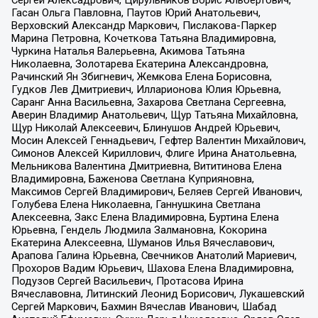
Гасан Ольга Павловна, Паутов Юрий Анатольевич,
Верховский Александр Маркович, Пислакова-Паркер
Марина Петровна, Кочеткова Татьяна Владимировна,
Чуркина Наталья Валерьевна, Акимова Татьяна
Николаевна, Золотарева Екатерина Александровна,
Рачинский Ян Збигневич, Жемкова Елена Борисовна,
Гудков Лев Дмитриевич, Илларионова Юлия Юрьевна,
Саранг Анна Васильевна, Захарова Светлана Сергеевна,
Аверин Владимир Анатольевич, Щур Татьяна Михайловна,
Щур Николай Алексеевич, Блинушов Андрей Юрьевич,
Мосин Алексей Геннадьевич, Гефтер Валентин Михайлович,
Симонов Алексей Кириллович, Флиге Ирина Анатольевна,
Мельникова Валентина Дмитриевна, Вититинова Елена
Владимировна, Баженова Светлана Куприяновна,
Максимов Сергей Владимирович, Беляев Сергей Иванович,
Голубева Елена Николаевна, Ганнушкина Светлана
Алексеевна, Закс Елена Владимировна, Буртина Елена
Юрьевна, Гендель Людмила Залмановна, Кокорина
Екатерина Алексеевна, Шуманов Илья Вячеславович,
Арапова Галина Юрьевна, Свечников Анатолий Мариевич,
Прохоров Вадим Юрьевич, Шахова Елена Владимировна,
Подузов Сергей Васильевич, Протасова Ирина
Вячеславовна, Литинский Леонид Борисович, Лукашевский
Сергей Маркович, Бахмин Вячеслав Иванович, Шабад