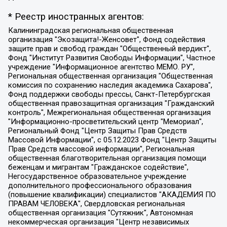
* Реестр иностранных агентов:
Калининградская региональная общественная организация "Экозащита!-Женсовет", Фонд содействия защите прав и свобод граждан "Общественный вердикт", Фонд "Институт Развития Свободы Информации", Частное учреждение "Информационное агентство МЕМО. РУ", Региональная общественная организация "Общественная комиссия по сохранению наследия академика Сахарова", Фонд поддержки свободы прессы, Санкт-Петербургская общественная правозащитная организация "Гражданский контроль", Межрегиональная общественная организация "Информационно-просветительский центр "Мемориал", Региональный Фонд "Центр Защиты Прав Средств Массовой Информации", с 05.12.2023 Фонд "Центр Защиты Прав Средств массовой информации", Региональная общественная благотворительная организация помощи беженцам и мигрантам "Гражданское содействие", Негосударственное образовательное учреждение дополнительного профессионального образования (повышение квалификации) специалистов "АКАДЕМИЯ ПО ПРАВАМ ЧЕЛОВЕКА", Свердловская региональная общественная организация "Сутяжник", Автономная некоммерческая организация "Центр независимых социологических исследований", Союз общественных объединений "Российский исследовательский центр по правам человека", Региональное общественное учреждение научно-информационный центр "МЕМОРИАЛ", Некоммерческая организация "Фонд защиты гласности", Автономная некоммерческая организация "Институт прав человека", Городская общественная организация "Екатеринбургское общество "МЕМОРИАЛ", Городская общественная организация "Рязанское историко-просветительское и правозащитное общество "Мемориал" (Рязанский Мемориал), Челябинский региональный орган общественной самодеятельности – женское общественное объединение "Женщины Евразии", Челябинский региональный орган общественной самодеятельности "Уральская правозащитная группа", Фонд содействия защите здоровья и социальной справедливости имени Андрея Рылькова, Автономная Некоммерческая Организация "Аналитический Центр Юрия Левады", Автономная некоммерческая организация социальной поддержки населения "Проект Апрель", Региональная общественная организация помощи женщинам и детям, находящимся в кризисной ситуации "Информационно-методический центр "Анна", Фонд содействия развитию массовых коммуникаций и правовому просвещению "Так-так-Так", Фонд содействия устойчивому развитию "Серебряная тайга", Свердловский региональный общественный фонд социальных проектов "Новое время", "Idel.Реалии", Кавказ.Реалии, Крым.Реалии, Телеканал Настоящее Время, Татаро-башкирская служба Радио Свобода (Azatliq Radiosi), Радио Свободная Европа/Радио Свобода (PCE/PC), "Сибирь.Реалии", "Фактограф", Благотворительный фонд помощи осужденным и их семьям, Автономная некоммерческая организация "Институт глобализации и социальных движений", Фонд "В защиту прав заключенных", Частное учреждение "Центр поддержки и содействия развитию средств массовой информации", Пензенский региональный общественный благотворительный фонд "Гражданский союз", "Север.Реалии", Некоммерческая организация Фонд "Правовая инициатива", Общество с ограниченной ответственностью "Радио Свободная Европа/Радио Свобода", Чешское информационное агентство "MEDIUM-ORIENT", Красноярская региональная общественная организация "Мы против СПИДа", Камалягин Денис Николаевич, Маркелов Сергей Евгеньевич, Пономарев Лев Александрович, Савицкая Людмила Алексеевна, Автономная некоммерческая организация "Центр по работе с проблемой насилия "НАСИЛИЮ.НЕТ", Межрегиональный профессиональный союз работников здравоохранения "Альянс врачей", Юридическое лицо, зарегистрированное в Латвийской Республике, SIA "Medusa Project" (регистрационный номер 40103797863, дата регистрации 10.06.2014), Некоммерческая организация "Фонд по борьбе с коррупцией", Автономная некоммерческая организация "Институт права и публичной политики", Баданин Роман Сергеевич, Гликин Максим Александрович, Железнова Мария Михайловна, Лукьянова Юлия Сергеевна, Маетная Елизавета Витальевна, Маняхин Петр Борисович, Чуракова Ольга Владимировна, Ярош Юлия Петровна, Юридическое лицо "The Insider SIA", зарегистрированное в Риге, Латвийская Республика (дата регистрации 26.06.2015), являющееся администратором доменного имени интернет-издания "The Insider SIA", https://theins.ru, Постернак Алексей Евгеньевич, Рубин Михаил Аркадьевич, Анин Роман Александрович, Юридическое лицо Istories fonds, зарегистрированное в Латвийской Республике (регистрационный номер 50008295751, дата регистрации 24.02.2020), Великовский Дмитрий Александрович, Долинина Ирина Николаевна, Мароховская Алеся Алексеевна, Шлейнов Роман Юрьевич, Шмагун Олеся Валентиновна, Общество с ограниченной ответственностью "Альтаир 2021", Общество с ограниченной ответственностью "Вега 2021", Общество с ограниченной ответственностью "Главный редактор 2021", Общество с ограниченной ответственностью "Ромашки монолит", Важенков Артем Валерьевич, Ивановская областная общественная организация "Центр гендерных исследований", Гурман Юрий Альбертович, Медиапроект "ОВД-Инфо", Егоров Владимир Владимирович, Жилинский Владимир Александрович, Общество с ограниченной ответственностью "ЗП", Иванова София Юрьевна, Карезина Инна Павловна, Кильтау Екатерина Викторовна, Петров Алексей Викторович, Пискунов Сергей Евгеньевич, Смирнов Сергей Сергеевич, Тихонов Михаил Сергеевич, Общество с ограниченной ответственностью "ЖУРНАЛИСТ-ИНОСТРАННЫЙ АГЕНТ", Арапова Галина Юрьевна, Вольтская Татьяна Анатольевна, Американская компания "Mason G.E.S. Anonymous Foundation" (США), являющаяся владельцем интернет-издания https://mnews.world/, Компания "Stichting Bellingcat", зарегистрированная в Нидерландах (дата регистрации 11.07.2018), Захаров Андрей Вячеславович, Клепиковская Екатерина Дмитриевна, Общество с ограниченной ответственностью "МЕМО", Перл Роман Александрович, Симонов Евгений Алексеевич, Соловьева Елена Анатольевна, Сотников Даниил Владимирович, Сурначева Елизавета Дмитриевна, Автономная некоммерческая организация по защите прав человека и информированию населения "Якутия – Наше Мнение", Общество с ограниченной ответственностью "Москоу диджитал медиа", с 26.01.2023 Общество с ограниченной ответственностью "Чайка Белые сады", Ветошкина Валерия Валерьевна, Заговора Максим Александрович, Межрегиональное общественное движение "Российская ЛГБТ - сеть", Оленичев Максим Владимирович, Павлов Иван Юрьевич, Скворцова Елена Сергеевна, Общество с ограниченной ответственностью "Как бы инагент", Кочетков Игорь Викторович, Общество с ограниченной ответственностью "Честные выборы", Еланчик Олег Александрович, Общество с ограниченной ответственностью "Нобелевский призыв", Гималова Регина Эмилевна, Григорьев Андрей Валерьевич, Григорьева Алина Александровна, Ассоциация по содействию защите прав призывников, альтернативнослужащих и военнослужащих "Правозащитная группа "Гражданин.Армия.Право", Хисамова Регина Фаритовна, Автономная некоммерческая организация по реализации социально-правовых программ "Лилит", Дальневосточное общественное движение "Маяк", Санкт-Петербургская ЛГБТ-инициативная группа "Выход", Инициативная группа ЛГБТ+ "Реверс", Алексеев Андрей Викторович, Бекбулатова Таисия Львовна, Беляев Иван Михайлович, Владыкина Елена Сергеевна, Гельман Марат Александрович, Никульшина Вероника Юрьевна, Толоконникова Надежда Андреевна, Шендерович Виктор Анатольевич, Общество с ограниченной ответственностью "Данное сообщение", Общество с ограниченной ответственностью Издательский дом "Новая глава", Айнбиндер Александра Александровна, Московский комьюнити-центр для ЛГБТ+инициатив, Благотворительный фонд развития филантропии, Deutsche Welle (Германия, Kurt-Schumacher-Strasse 3, 53113 Bonn), Борзунова Мария Михайловна, Воробьев Виктор Викторович, Голубева Анна Львовна, Константинова Алла Михайловна, Малкова Ирина Владимировна, Мурадов Мурад Абдулгалимович, Осетинская Елизавета Николаевна, Понасенков Евгений Николаевич, Ганапольский Матвей Юрьевич, Киселев Евгений Алексеевич, Борухович Ирина Григорьевна, Дремин Иван Тимофеевич, Дубровский Дмитрий Викторович, Красноярская региональная общественная организация поддержки и развития альтернативных образовательных технологий и межкультурных коммуникаций "ИНТЕРРА", Маяковская Екатерина Алексеевна, Фейгин Марк Захарович, Филимонов Андрей Викторович, Дзугкоева Регина Николаевна, Доброхотов Роман Александрович, Дудь Юрий Александрович, Елкин Сергей Владимирович, Кругликов Кирилл Игоревич, Сабунаева Мария Леонидовна, Семенов Алексей Владимирович, Шаинян Карен Багратович, Шульман Екатерина Михайловна, Асафьев Артур Валерьевич, Вахштайн Виктор Семенович, Венедиктов Алексей Алексеевич, Лушникова Екатерина Евгеньевна, Волков Леонид Михайлович, Невзоров Александр Глебович, Пархоменко Сергей Борисович, Сироткин Ярослав Николаевич, Кара-Мурза Владимир Владимирович, Баранова Наталья Владимировна, Гозман Леонид Яковлевич, Кагарлицкий Борис Юльевич, Климарев Михаил Валерьевич, Милов Владимир Станиславович, Автономная некоммерческая организация Краснодарский центр современного искусства "Типография", Моргенштерн Алишер Тагирович, Соболь Любовь Эдуардовна, Общество с ограниченной ответственностью "ЛИЗА НОРМ", Каспаров Гарри Кимович, Ходорковский Михаил Борисович, Общество с ограниченной ответственностью "Апрельские тезисы", Данилович Ирина Брониславовна, Кашин Олег Владимирович, Петров Николай Владимирович, Пивоваров Алексей Владимирович, Соколов Михаил Владимирович, Цветкова Юлия Владимировна, Чичваркин Евгений Александрович, Комитет против пыток/Команда против пыток, Общество с ограниченной ответственностью "Первый научный", Общество с ограниченной ответственностью "Вертолет и ко", Белоцерковская Вероника Борисовна, Кац Максим Евгеньевич, Лазарева Татьяна Юрьевна, Шаведдинов Руслан Табризович, Яшин Илья Валерьевич, Общество с ограниченной ответственностью "Иноагент ААВ", Алешковский Дмитрий Петрович, Альбац Евгения Марковна, Быков Дмитрий Львович, Галямина Юлия Евгеньевна, Лойко Сергей Леонидович, Мартынов Кирилл Константинович, Медведев Сергей Александрович, Крашенинников Федор Геннадиевич, Гордеева Катерина Вл