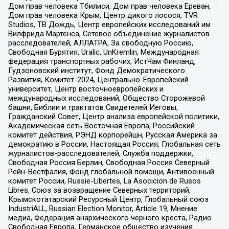
Дом прав человека Тбилиси, Дом прав человека Ереван,
Дом прав человека Крым, Центр дикого лосося, TVR
Studios, ТВ Дождь, Центр европейских исследований им
Вилфрида Мартенса, Сетевое объединение журналистов
расследователей, АЛЛАТРА, За свободную Россию,
Свободная Бурятия, Uralic, UnKremlin, Международная
федерация транспортных рабочих, ИстЧам Финланд,
Гудзоновский институт, Фонд Демократического
Развития, Комитет-2024, Центрально-Европейский
университет, Центр восточноевропейских и
международных исследований, Общество Сторожевой
башни, Библии и трактатов Свидетелей Иеговы,
Гражданский Совет, Центр анализа европейской политики,
Академическая сеть Восточная Европа, Российский
комитет действия, РЭНД корпорейшн, Русская Америка за
демократию в России, Настоящая Россия, Глобальная сеть
журналистов-расследователей, Служба поддержки,
Свободная Россия Берлин, Свободная Россия Северный
Рейн-Вестфалия, Фонд глобальной помощи, Антивоенный
комитет России, Russie-Libertes, La Asocicion de Rusos
Libres, Союз за возвращение Северных территорий,
Крымскотатарский Ресурсный Центр, Глобальный союз
IndustriALL, Russian Election Monitor, Article 19, Мнение
медиа, Федерация анархического черного креста, Радио
Свободная Европа, Германское общество изучения