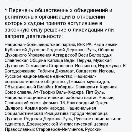
* Перечень общественных объединений и
религиозных организаций в отношении
которых судом принято вступившее в
законную силу решение о ликвидации или
запрете деятельности:
Национал-большевистская партия, ВЕК РА, Рада земли
Кубанской Духовно Родовой Державы Русь, Община
Духовного Управления Асгардской Веси Беловодья,
Славянская Община Капища Веды Перуна, Мужская
Духовная Семинария Староверов-Инглингов, Нурджулар, К
Богодержавию, Таблиги Джамаат, Свидетели Иеговы,
Русское национальное единство, Национал-
социалистическое общество, Джамаат мувахидов,
Объединенный Вилайат Кабарды, Балкарии и Карачая,
Союз славян, Ат-Такфир Валь-Хиджра, Пит Буль,
Национал-социалистическая рабочая партия России,
Славянский союз, Формат-18, Благородный Орден
Дьявола, Армия воли народа, Национальная
Социалистическая Инициатива города Череповца,
Духовно-Родовая Держава Русь, Русское национальное
единство, Древнерусской Инглистической церкви
Православных Староверов-Инглингов, Русский