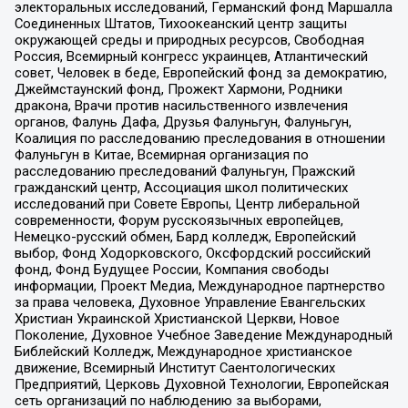
электоральных исследований, Германский фонд Маршалла
Соединенных Штатов, Тихоокеанский центр защиты
окружающей среды и природных ресурсов, Свободная
Россия, Всемирный конгресс украинцев, Атлантический
совет, Человек в беде, Европейский фонд за демократию,
Джеймстаунский фонд, Прожект Хармони, Родники
дракона, Врачи против насильственного извлечения
органов, Фалунь Дафа, Друзья Фалуньгун, Фалуньгун,
Коалиция по расследованию преследования в отношении
Фалуньгун в Китае, Всемирная организация по
расследованию преследований Фалуньгун, Пражский
гражданский центр, Ассоциация школ политических
исследований при Совете Европы, Центр либеральной
современности, Форум русскоязычных европейцев,
Немецко-русский обмен, Бард колледж, Европейский
выбор, Фонд Ходорковского, Оксфордский российский
фонд, Фонд Будущее России, Компания свободы
информации, Проект Медиа, Международное партнерство
за права человека, Духовное Управление Евангельских
Христиан Украинской Христианской Церкви, Новое
Поколение, Духовное Учебное Заведение Международный
Библейский Колледж, Международное христианское
движение, Всемирный Институт Саентологических
Предприятий, Церковь Духовной Технологии, Европейская
сеть организаций по наблюдению за выборами,