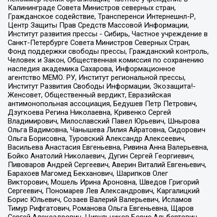
Калининграде Совета Министров северных стран,
Гражданское содействие, Трансперенси Интернешнл-Р,
Центр Защиты Прав Средств Массовой Информации,
Институт развития прессы - Сибирь, Частное учреждение в
Санкт-Петербурге Совета Министров Северных Стран,
Фонд поддержки свободы прессы, Гражданский контроль,
Человек и Закон, Общественная комиссия по сохранению
наследия академика Сахарова, Информационное
агентство МЕМО. РУ, Институт региональной прессы,
Институт Развития Свободы Информации, Экозащита!-
Женсовет, Общественный вердикт, Евразийская
антимонопольная ассоциация, Бедушев Петр Петрович,
Дзугкоева Регина Николаевна, Кривенко Сергей
Владимирович, Милославский Павел Юрьевич, Шнырова
Ольга Вадимовна, Чанышева Лилия Айратовна, Сидорович
Ольга Борисовна, Туровский Александр Алексеевич,
Васильева Анастасия Евгеньевна, Ривина Анна Валерьевна,
Бойко Анатолий Николаевич, Дугин Сергей Георгиевич,
Пивоваров Андрей Сергеевич, Аверин Виталий Евгеньевич,
Барахоев Магомед Бекханович, Шарипков Олег
Викторович, Мошель Ирина Ароновна, Шведов Григорий
Сергеевич, Пономарев Лев Александрович, Каргалицкий
Борис Юльевич, Созаев Валерий Валерьевич, Исламов
Тимур Рифгатович, Романова Ольга Евгеньевна, Щаров
Сергей Алексадрович, Цирульников Борис Альбертович,