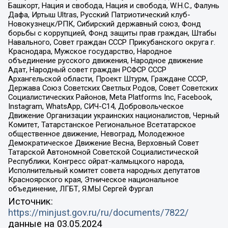
Башкорт, Нация и свобода, Нация и свобода, W.H.С., Фалунь
Дафа, Иртыш Ultras, Русский Патриотический клуб-
Новокузнецк/РПК, Сибирский державный союз, Фонд
борьбы с коррупцией, Фонд защиты прав граждан, Штабы
Навального, Совет граждан СССР Прикубанского округа г.
Краснодара, Мужское государство, Народное
объединение русского движения, Народное движение
Адат, Народный совет граждан РСФСР СССР
Архангельской области, Проект Штурм, Граждане СССР,
Держава Союз Советских Светлых Родов, Совет Советских
Социалистических Районов, Meta Platforms Inc, Facebook,
Instagram, WhatsApp, СИЧ-С14, Добровольческое
Движение Организации украинских националистов, Черный
Комитет, Татарстанское Региональное Всетатарское
общественное движение, Невоград, Молодежное
Демократическое Движение Весна, Верховный Совет
Татарской Автономной Советской Социалистической
Республики, Конгресс ойрат-калмыцкого народа,
Исполнительный комитет совета народных депутатов
Красноярского края, Этническое национальное
объединение, ЛГБТ, Я.МЫ Сергей Фургал
Источник:
https://minjust.gov.ru/ru/documents/7822/
данные на
03.05.2024