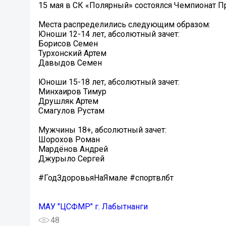
15 мая в СК «Полярный» состоялся Чемпионат П
Места распределились следующим образом:
Юноши 12-14 лет, абсолютный зачет:
Борисов Семен
Турхонский Артем
Давыдов Семен
Юноши 15-18 лет, абсолютный зачет:
Минхаиров Тимур
Друшляк Артем
Смагулов Рустам
Мужчины 18+, абсолютный зачет:
Шорохов Роман
Мардёнов Андрей
Джурыло Сергей
#ГодЗдоровьяНаЯмале #спортвлбт
МАУ "ЦСФМР" г. Лабытнанги
48