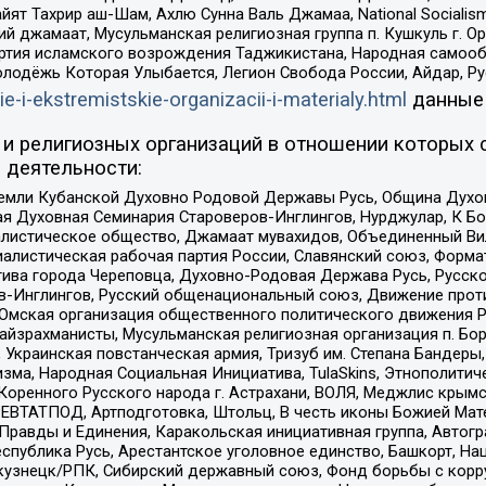
ят Тахрир аш-Шам, Ахлю Сунна Валь Джамаа, National Socialism
ий джамаат, Мусульманская религиозная группа п. Кушкуль г. 
ртия исламского возрождения Таджикистана, Народная самооб
олодёжь Которая Улыбается, Легион Свобода России, Айдар, Р
ie-i-ekstremistskie-organizacii-i-materialy.html
данные
и религиозных организаций в отношении которых 
 деятельности:
земли Кубанской Духовно Родовой Державы Русь, Община Духо
 Духовная Семинария Староверов-Инглингов, Нурджулар, К Бо
листическое общество, Джамаат мувахидов, Объединенный Вил
иалистическая рабочая партия России, Славянский союз, Форма
ива города Череповца, Духовно-Родовая Держава Русь, Русск
-Инглингов, Русский общенациональный союз, Движение против
 Омская организация общественного политического движения Р
йзрахманисты, Мусульманская религиозная организация п. Бо
краинская повстанческая армия, Тризуб им. Степана Бандеры, Бр
зма, Народная Социальная Инициатива, TulaSkins, Этнополитич
оренного Русского народа г. Астрахани, ВОЛЯ, Меджлис крымс
РЕВТАТПОД, Артподготовка, Штольц, В честь иконы Божией Мате
равды и Единения, Каракольская инициативная группа, Автогра
спублика Русь, Арестантское уголовное единство, Башкорт, Наци
окузнецк/РПК, Сибирский державный союз, Фонд борьбы с кор