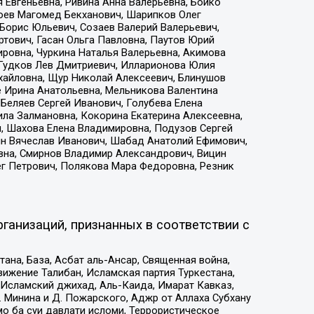
 Евгеньевна, Ривина Анна Валерьевна, Бойко
хоев Магомед Бекханович, Шарипков Олег
Борис Юльевич, Созаев Валерий Валерьевич,
тович, Гасан Ольга Павловна, Паутов Юрий
ровна, Чуркина Наталья Валерьевна, Акимова
 Гудков Лев Дмитриевич, Илларионова Юлия
ихайловна, Щур Николай Алексеевич, Блинушов
е Ирина Анатольевна, Мельникова Валентина
Беляев Сергей Иванович, Голубева Елена
ила Залмановна, Кокорина Екатерина Алексеевна,
, Шахова Елена Владимировна, Подузов Сергей
ин Вячеслав Иванович, Шабад Анатолий Ефимович,
вна, Смирнов Владимир Александрович, Вицин
ег Петрович, Полякова Мара Федоровна, Резник
ганизаций, признанных в соответствии с
на, База, Асбат аль-Ансар, Священная война,
ижение Талибан, Исламская партия Туркестана,
Исламский джихад, Аль-Каида, Имарат Кавказ,
 Минина и Д. Пожарского, Аджр от Аллаха Субхану
о ба суи давлати исломи, Террористическое