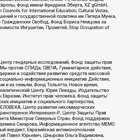
Европы, Фонд имени Фридриха Эберта, XZ gGmbH,
ls for International Education, Cultural Vistas,
ошений и государственной политики им Питера Мунка,
 Гражданских Свобод, Фонд Бориса Немцова за
имости Ингушетии, Прометей, Stop Occupation of
 Центр гендерных исследований, Фонд защиты прав
 Мы против СПИДа, СВЕЧА, Гуманитарное действие,
ддержки и содействия развитию средств массовой
р социально-информационных инициатив Действие,
 и их семьям, Фонд Тольятти, Новое время,
, Аналитический Центр Юрия Левады, Издательство
 Евразии, Институт прав человека, Фонд защиты
ких инициатив и социального партнерства,
ЕЛОВЕКА, Центр развития некоммерческих
 Трансперенси Интернешнл-Р, Центр Защиты Прав
овета Министров Северных Стран, Фонд поддержки
адемика Сахарова, Информационное агентство МЕМО.
ый вердикт, Евразийская антимонопольная
кий Павел Юрьевич, Шнырова Ольга Вадимовна,