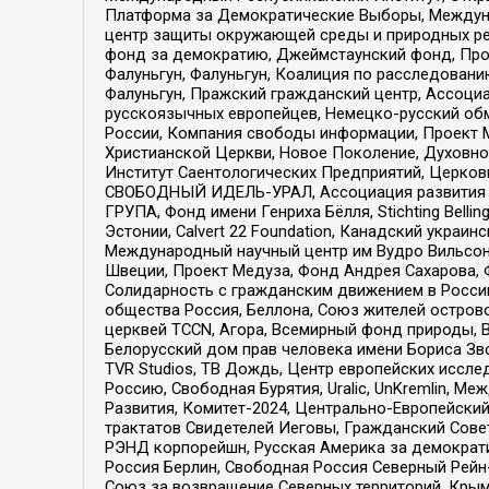
Платформа за Демократические Выборы, Междуна
центр защиты окружающей среды и природных ресу
фонд за демократию, Джеймстаунский фонд, Прож
Фалуньгун, Фалуньгун, Коалиция по расследован
Фалуньгун, Пражский гражданский центр, Ассоци
русскоязычных европейцев, Немецко-русский об
России, Компания свободы информации, Проект М
Христианской Церкви, Новое Поколение, Духовн
Институт Саентологических Предприятий, Церков
СВОБОДНЫЙ ИДЕЛЬ-УРАЛ, Ассоциация развития ж
ГРУПА, Фонд имени Генриха Бёлля, Stichting Bellin
Эстонии, Calvert 22 Foundation, Канадский укра
Международный научный центр им Вудро Вильсона
Швеции, Проект Медуза, Фонд Андрея Сахарова, Ф
Солидарность с гражданским движением в России 
общества Россия, Беллона, Союз жителей острово
церквей TCCN, Агора, Всемирный фонд природы, B
Белорусский дом прав человека имени Бориса Зво
TVR Studios, ТВ Дождь, Центр европейских иссл
Россию, Свободная Бурятия, Uralic, UnKremlin, 
Развития, Комитет-2024, Центрально-Европейски
трактатов Свидетелей Иеговы, Гражданский Совет
РЭНД корпорейшн, Русская Америка за демократи
Россия Берлин, Свободная Россия Северный Рейн-В
Союз за возвращение Северных территорий, Крымско