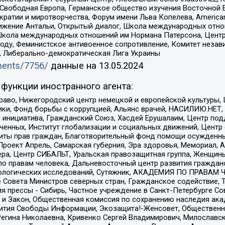
 Свободная Европа, Германское общество изучения Восточной 
и и миротворчества, Форум имени Льва Копелева, American Counci
ое движение Антальи, Открытый диалог, Школа международных отн
Школа международных отношений им Нормана Патерсона, Центр
ду, Феминистское антивоенное сопротивление, Комитет независ
а, Либерально-демократическая Лига Украины
uments/7756/
данные на
13.05.2024
функции иностранного агента:
раво, Нижегородский центр немецкой и европейской культуры,
тики, Фонд борьбы с коррупцией, Альянс врачей, НАСИЛИЮ.НЕТ,
я инициатива, Гражданский Союз, Хасдей Ерушалаим, Центр по
юченных, Институт глобализации и социальных движений, Цент
ты прав граждан, Благотворительный фонд помощи осужденным
а, Проект Апрель, Самарская губерния, Эра здоровья, Мемориал
ера, Центр СИБАЛЬТ, Уральская правозащитная группа, Женщины
по правам человека, Дальневосточный центр развития гражданс
ологических исследований, Сутяжник, АКАДЕМИЯ ПО ПРАВАМ Ч
е Совета Министров северных стран, Гражданское содействие,
я прессы - Сибирь, Частное учреждение в Санкт-Петербурге С
 и Закон, Общественная комиссия по сохранению наследия ак
звития Свободы Информации, Экозащита!-Женсовет, Общественн
Регина Николаевна, Кривенко Сергей Владимирович, Милославс