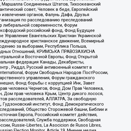
 Маршалла Соединенных Штатов, Тихоокеанский
нтический совет, Человек в беде, Европейский
 извлечения органов, Фалунь Дафа, Друзья
рганизация по расследованию преследований
тр либеральной современности, Форум
 Оксфордский российский фонд, Фонд Будущее
е Управление Евангельских Христиан Украинской
еждународное христианское движение, Всемирный
людению за выборами, Республика Польша,
народных Отношений, КРИМСЬКА ПРАВОЗАХИСНА
ы Центральной и Восточной Европы, Фонд Открытой
иональная федерация Канады, Декабристы,
тр , Риддл, Русский антивоенный комитет в
nternational, Форум Свободных Народов ПостРоссии,
дарственного управления, Форум гражданского
рнешнл, Фонд борьбы с коррупцией Инк, Завет
прав человека Чернигов, Фонд Дом Прав Человека,
н, Дом прав человека Крым, Центр дикого лосося,
стов расследователей, АЛЛАТРА, За свободную
д, Гудзоновский институт, Фонд Демократического
сследований, Общество Сторожевой башни, Библии и
сточная Европа, Российский комитет действия,
-расследователей, Служба поддержки, Свободная
 Russie-Libertes, La Asocicion de Rusos Libres,
an Election Monitor, Article 19, Мнение медиа,