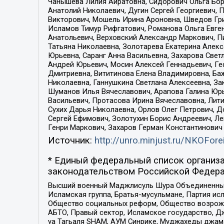
Чанышева Лилия Айратовна, Сидорович Ольга Бори
Анатолий Николаевич, Дугин Сергей Георгиевич, 
Викторович, Мошель Ирина Ароновна, Шведов Гри
Исламов Тимур Рифгатович, Романова Ольга Евге
Анатольевич, Верховский Александр Маркович, П
Татьяна Николаевна, Золотарева Екатерина Алек
Юрьевна, Саранг Анна Васильевна, Захарова Свет
Андрей Юрьевич, Мосин Алексей Геннадьевич, Ге
Дмитриевна, Вититинова Елена Владимировна, Ба
Николаевна, Ганнушкина Светлана Алексеевна, За
Шуманов Илья Вячеславович, Арапова Галина Юрь
Васильевич, Протасова Ирина Вячеславовна, Лит
Сухих Дарья Николаевна, Орлов Олег Петрович, 
Сергей Ефимович, Золотухин Борис Андреевич, Л
Генри Маркович, Захаров Герман Константинович
Источник:
http://unro.minjust.ru/NKOFore
* Единый федеральный список организа
законодательством Российской Федера
Высший военный Маджлисуль Шура Объединенных с
Исламская группа, Братья-мусульмане, Партия ис
Общество социальных реформ, Общество возрожд
АБТО, Правый сектор, Исламское государство, Д
уа Тагьаля SHAM, АУМ Синрике, Муджахеды джама