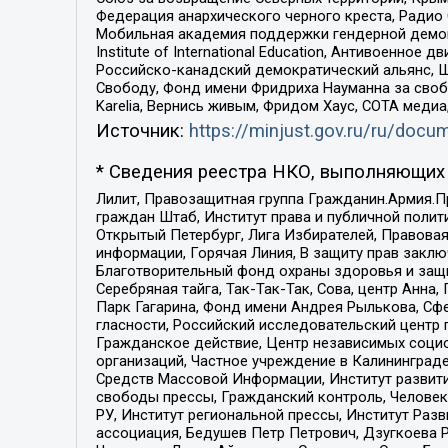
Федерация анархического черного креста, Радио
Мобильная академия поддержки гендерной демократи
Institute of International Education, Антивоенн
Российско-канадский демократический альянс, 
Свободу, Фонд имени Фридриха Науманна за свобо
Karelia, Вернись живым, Фридом Хаус, СОТА меди
Источник:
https://minjust.gov.ru/ru/doc
* Сведения реестра НКО, выполняющих 
Лилит, Правозащитная группа Гражданин.Армия.П
граждан Штаб, Институт права и публичной поли
Открытый Петербург, Лига Избирателей, Правова
информации, Горячая Линия, В защиту прав закл
Благотворительный фонд охраны здоровья и защи
Серебряная тайга, Так-Так-Так, Сова, центр Анн
Парк Гагарина, Фонд имени Андрея Рылькова, Сф
гласности, Российский исследовательский центр 
Гражданское действие, Центр независимых соци
организаций, Частное учреждение в Калининград
Средств Массовой Информации, Институт развити
свободы прессы, Гражданский контроль, Человек
РУ, Институт региональной прессы, Институт Ра
ассоциация, Бедушев Петр Петрович, Дзугкоева 