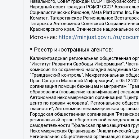
Навального, Совет граждан СССР Прикубанского 
Народный совет граждан РСФСР СССР Архангельск
Социалистических Районов, Meta Platforms Inc, 
Комитет, Татарстанское Региональное Всетатар
Татарской Автономной Советской Социалистическ
Красноярского края, Этническое национальное о
Источник:
https://minjust.gov.ru/ru/doc
* Реестр иностранных агентов:
Калининградская региональная общественная организация "Экозащита!-Женсовет", Фонд содействия защите прав и свобод граждан "Общественный вердикт", Фонд "Институт Развития Свободы Информации", Частное учреждение "Информационное агентство МЕМО. РУ", Региональная общественная организация "Общественная комиссия по сохранению наследия академика Сахарова", Фонд поддержки свободы прессы, Санкт-Петербургская общественная правозащитная организация "Гражданский контроль", Межрегиональная общественная организация "Информационно-просветительский центр "Мемориал", Региональный Фонд "Центр Защиты Прав Средств Массовой Информации", с 05.12.2023 Фонд "Центр Защиты Прав Средств массовой информации", Региональная общественная благотворительная организация помощи беженцам и мигрантам "Гражданское содействие", Негосударственное образовательное учреждение дополнительного профессионального образования (повышение квалификации) специалистов "АКАДЕМИЯ ПО ПРАВАМ ЧЕЛОВЕКА", Свердловская региональная общественная организация "Сутяжник", Автономная некоммерческая организация "Центр независимых социологических исследований", Союз общественных объединений "Российский исследовательский центр по правам человека", Региональное общественное учреждение научно-информационный центр "МЕМОРИАЛ", Некоммерческая организация "Фонд защиты гласности", Автономная некоммерческая организация "Институт прав человека", Городская общественная организация "Екатеринбургское общество "МЕМОРИАЛ", Городская общественная организация "Рязанское историко-просветительское и правозащитное общество "Мемориал" (Рязанский Мемориал), Челябинский региональный орган общественной самодеятельности – женское общественное объединение "Женщины Евразии", Челябинский региональный орган общественной самодеятельности "Уральская правозащитная группа", Фонд содействия защите здоровья и социальной справедливости имени Андрея Рылькова, Автономная Некоммерческая Организация "Аналитический Центр Юрия Левады", Автономная некоммерческая организация социальной поддержки населения "Проект Апрель", Региональная общественная организация помощи женщинам и детям, находящимся в кризисной ситуации "Информационно-методический центр "Анна", Фонд содействия развитию массовых коммуникаций и правовому просвещению "Так-так-Так", Фонд содействия устойчивому развитию "Серебряная тайга", Свердловский региональный общественный фонд социальных проектов "Новое время", "Idel.Реалии", Кавказ.Реалии, Крым.Реалии, Телеканал Настоящее Время, Татаро-башкирская служба Радио Свобода (Azatliq Radiosi), Радио Свободная Европа/Радио Свобода (PCE/PC), "Сибирь.Реалии", "Фактограф", Благотворительный фонд помощи осужденным и их семьям, Автономная некоммерческая организация "Институт глобализации и социальных движений", Фонд "В защиту прав заключенных", Частное учреждение "Центр поддержки и содействия развитию средств массовой информации", Пензенский региональный общественный благотворительный фонд "Гражданский союз", "Север.Реалии", Некоммерческая организация Фонд "Правовая инициатива", 