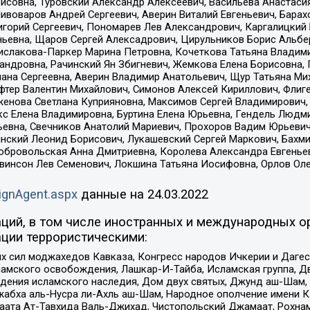
совна, Туровский Александр Алексеевич, Васильева Анастасия
Пивоваров Андрей Сергеевич, Аверин Виталий Евгеньевич, Бара
горий Сергеевич, Пономарев Лев Александрович, Каргалицкий 
ньевна, Щаров Сергей Алексадрович, Цирульников Борис Альбер
ислакова-Паркер Марина Петровна, Кочеткова Татьяна Владими
сандровна, Рачинский Ян Збигневич, Жемкова Елена Борисовна,
лана Сергеевна, Аверин Владимир Анатольевич, Щур Татьяна М
фтер Валентин Михайлович, Симонов Алексей Кириллович, Флиг
женова Светлана Куприяновна, Максимов Сергей Владимирович, 
кс Елена Владимировна, Буртина Елена Юрьевна, Гендель Людм
евна, Свечников Анатолий Мариевич, Прохоров Вадим Юрьевич
инский Леонид Борисович, Лукашевский Сергей Маркович, Бахм
Добровольская Анна Дмитриевна, Королева Александра Евгенье
евинсон Лев Семенович, Локшина Татьяна Иосифовна, Орлов Ол
ignAgent.aspx
данные на
24.03.2022
ций, в том числе иностранных и международных ор
ции террористическими:
ил моджахедов Кавказа, Конгресс народов Ичкерии и Дагеста
ламского освобождения, Лашкар-И-Тайба, Исламская группа, Дв
ения исламского наследия, Дом двух святых, Джунд аш-Шам, 
жабха аль-Нусра ли-Ахль аш-Шам, Народное ополчение имени К.
ата Ат-Тавхида Валь-Джихад, Чистопольский Джамаат, Рохнам