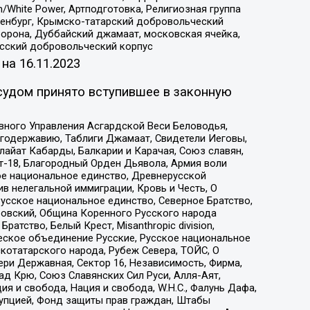
/White Power, Артподготовка, Религиозная группа
Оренбург, Крымско-татарский добровольческий
орона, Дуббайский джамаат, московская ячейка,
усский добровольческий корпус
 на
16.11.2023
судом принято вступившее в законную
вного Управления Асгардской Веси Беловодья,
годержавию, Таблиги Джамаат, Свидетели Иеговы,
айат Кабарды, Балкарии и Карачая, Союз славян,
т-18, Благородный Орден Дьявола, Армия воли
ое национальное единство, Древнерусской
 нелегальной иммиграции, Кровь и Честь, О
усское национальное единство, Северное Братство,
ровский, Община Коренного Русского народа
атство, Белый Крест, Misanthropic division,
еское объединение Русские, Русское национальное
котатарского народа, Рубеж Севера, ТОЙС, О
ри Державная, Сектор 16, Независимость, Фирма,
д Крю, Союз Славянских Сил Руси, Алля-Аят,
я и свобода, Нация и свобода, W.H.С., Фалунь Дафа,
рупцией, Фонд защиты прав граждан, Штабы