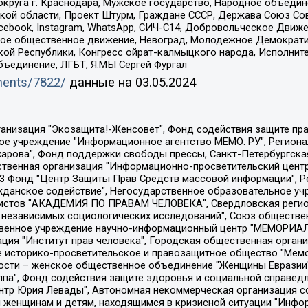
округа г. Краснодара, Мужское государство, Народное объедин
ой области, Проект Штурм, Граждане СССР, Держава Союз Сов
Facebook, Instagram, WhatsApp, СИЧ-С14, Добровольческое Движ
ское общественное движение, Невоград, Молодежное Демократ
ой Республики, Конгресс ойрат-калмыцкого народа, Исполнит
бъединение, ЛГБТ, Я.МЫ Сергей Фургал
uments/7822/
данные на
03.05.2024
Общество с ограниченной ответственностью "Радио Свободная Европа/Радио Свобода", Чешское информационное агентство "MEDIUM-ORIENT", Красноярская региональная общественная организация "Мы против СПИДа", Камалягин Денис Николаевич, Маркелов Сергей Евгеньевич, Пономарев Лев Александрович, Савицкая Людмила Алексеевна, Автономная некоммерческая организация "Центр по работе с проблемой насилия "НАСИЛИЮ.НЕТ", Межрегиональный профессиональный союз работников здравоохранения "Альянс врачей", Юридическое лицо, зарегистрированное в Латвийской Республике, SIA "Medusa Project" (регистрационный номер 40103797863, дата регистрации 10.06.2014), Некоммерческая организация "Фонд по борьбе с коррупцией", Автономная некоммерческая организация "Институт права и публичной политики", Баданин Роман Сергеевич, Гликин Максим Александрович, Железнова Мария Михайловна, Лукьянова Юлия Сергеевна, Маетная Елизавета Витальевна, Маняхин Петр Борисович, Чуракова Ольга Владимировна, Ярош Юлия Петровна, Юридическое лицо "The Insider SIA", зарегистрированное в Риге, Латвийская Республика (дата регистрации 26.06.2015), являющееся администратором доменного имени интернет-издания "The Insider SIA", https://theins.ru, Постернак Алексей Евгеньевич, Рубин Михаил Аркадьевич, Анин Роман Александрович, Юридическое лицо Istories fonds, зарегистрированное в Латвийской Республике (регистрационный номер 50008295751, дата регистрации 24.02.2020), Великовский Дмитрий Александрович, Долинина Ирина Николаевна, Мароховская Алеся Алексеевна, Шлейнов Роман Юрьевич, Шмагун Олеся Валентиновна, Общество с ограниченной ответственностью "Альтаир 2021", Общество с ограниченной ответственностью "Вега 2021", Общество с ограниченной ответственностью "Главный редактор 2021", Общество с ограниченной ответственностью "Ромашки монолит", Важенков Артем Валерьевич, Ивановская областная общественная организация "Центр гендерных исследований", Гурман Юрий Альбертович, Медиапроект "ОВД-Инфо", Егоров Владимир Владимирович, Жилинский Владимир Александрович, Общество с ограниченной ответственностью "ЗП", Иванова София Юрьевна, Карезина Инна Павловна, Кильтау Екатерина Викторовна, Петров Алексей Викторович, Пискунов Сергей Евгеньевич, Смирнов Сергей Сергеевич, Тихонов Михаил Сергеевич, Общество с ограниченной ответственностью "ЖУРНАЛИСТ-ИНОСТРАННЫЙ АГЕНТ", Арапова Галина Юрьевна, Вольтская Татьяна Анатольевна, Американская компания "Mason G.E.S. Anonymous Foundation" (США), являющаяся владельцем интернет-издания https://mnews.world/, Компания "Stichting Bellingcat", зарегистрированная в Нидерландах (дата регистрации 11.07.2018), Захаров Андрей Вячеславович, Клепиковская Екатерина Дмитриевна, Общество с ограниченной ответственностью "МЕМО", Перл Роман Александрович, Симонов Евгений Алексеевич, Соловьева Елена Анатольевна, Сотников Даниил Владимирович, Сурначева Елизавета Дмитриевна, Автономная некоммерческая организация по защите прав человека и информированию населения "Якутия – Наше Мнение", Общество с ограниченной ответственностью "Москоу диджитал медиа", с 26.01.2023 Общество с ограниченной ответственностью "Чайка Белые сады", Ветошкина Валерия Валерьевна, Заговора Максим Александрович, Межрегиональное общественное движение "Российская ЛГБТ - сеть", Оленичев Максим Владимирович, Павлов Иван Юрьевич, Скворцова Елена Сергеевна, Общество с ограниченной ответственностью "Как бы инагент", Кочетков Игорь Викторович, Общество с ограниченной ответственностью "Честные выборы", Еланчик Олег Александрович, Общество с ограниченной ответственностью "Нобелевский призыв", Гималова Регина Эмилевна, Григорьев Андрей Валерьевич, Григорьева Алина Александровна, Ассоциация по содействию защите прав призывников, альтернативнослужащих и военнослужащих "Правозащитная группа "Гражданин.Армия.Право", Хисамова Регина Фаритовна, Автономная некоммерческая организация по реализа