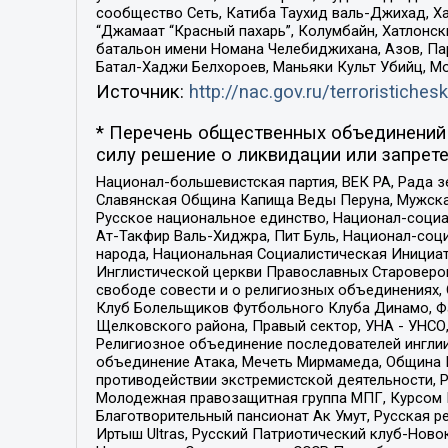
сообщество Сеть, Катиба Таухид валь-Джихад, Хай
“Джамаат “Красный пахарь”, Колумбайн, Хатлонск
батальон имени Номана Челебиджихана, Азов, Па
Батал-Хаджи Белхороев, Маньяки Культ Убийц, М
Источник:
http://nac.gov.ru/terroristichesk
* Перечень общественных объединений 
силу решение о ликвидации или запрете
Национал-большевистская партия, ВЕК РА, Рада 
Славянская Община Капища Веды Перуна, Мужская
Русское национальное единство, Национал-социа
Ат-Такфир Валь-Хиджра, Пит Буль, Национал-соц
народа, Национальная Социалистическая Инициат
Инглистической церкви Православных Староверов
свободе совести и о религиозных объединениях,
Клуб Болельщиков Футбольного Клуба Динамо, Фа
Щелковского района, Правый сектор, УНА - УНСО, У
Религиозное объединение последователей инглии
объединение Атака, Мечеть Мирмамеда, Община К
противодействии экстремистской деятельности, 
Молодежная правозащитная группа МПГ, Курсом П
Благотворительный пансионат Ак Умут, Русская ре
Иртыш Ultras, Русский Патриотический клуб-Нов