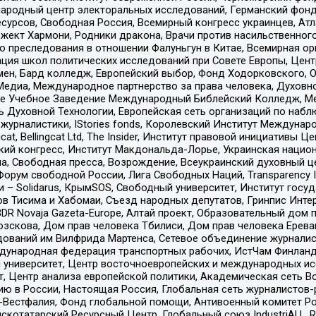
родный центр электоральных исследований, Германский фонд
рсов, Свободная Россия, Всемирный конгресс украинцев, Атла
ект Хармони, Родники дракона, Врачи против насильственного
ию преследования в отношении Фалуньгун в Китае, Всемирная о
ация школ политических исследований при Совете Европы, Цен
мен, Бард колледж, Европейский выбор, Фонд Ходорковского,
едиа, Международное партнерство за права человека, Духовно
ое Учебное Заведение Международный Библейский Колледж, М
ь Духовной Технологии, Европейская сеть организаций по наб
урналистики, IStories fonds, Королевский Институт Между
gcat, Bellingcat Ltd, The Insider, Институт правовой инициатив
инский конгресс, Институт Макдональда-Лорье, Украинская нац
, Свободная пресса, Возрождение, Всеукраинский духовный цен
орум свободной России, Лига Свободных Наций, Transparеncy I
– Solidarus, КрымSOS, Свободный университет, Институт госу
в Тисима и Хабомаи, Съезд народных депутатов, Гринпис Инте
DR Novaja Gazeta-Europe, Алтай проект, Образовательный дом 
зскова, Дом прав человека Тбилиси, Дом прав человека Ерева
едований им Вилфрида Мартенса, Сетевое объединение журнали
Международная федерация транспортных рабочих, ИстЧам Финлан
й университет, Центр восточноевропейских и международных и
, Центр анализа европейской политики, Академическая сеть Во
ю в России, Настоящая Россия, Глобальная сеть журналистов
естфалия, Фонд глобальной помощи, Антивоенный комитет России,
татарский Ресурсный Центр, Глобальный союз IndustriALL, Russi