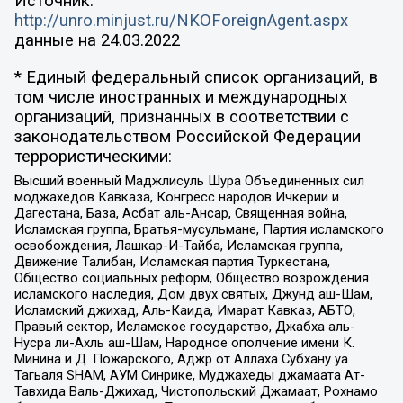
Источник:
http://unro.minjust.ru/NKOForeignAgent.aspx
данные на
24.03.2022
* Единый федеральный список организаций, в
том числе иностранных и международных
организаций, признанных в соответствии с
законодательством Российской Федерации
террористическими:
Высший военный Маджлисуль Шура Объединенных сил
моджахедов Кавказа, Конгресс народов Ичкерии и
Дагестана, База, Асбат аль-Ансар, Священная война,
Исламская группа, Братья-мусульмане, Партия исламского
освобождения, Лашкар-И-Тайба, Исламская группа,
Движение Талибан, Исламская партия Туркестана,
Общество социальных реформ, Общество возрождения
исламского наследия, Дом двух святых, Джунд аш-Шам,
Исламский джихад, Аль-Каида, Имарат Кавказ, АБТО,
Правый сектор, Исламское государство, Джабха аль-
Нусра ли-Ахль аш-Шам, Народное ополчение имени К.
Минина и Д. Пожарского, Аджр от Аллаха Субхану уа
Тагьаля SHAM, АУМ Синрике, Муджахеды джамаата Ат-
Тавхида Валь-Джихад, Чистопольский Джамаат, Рохнамо