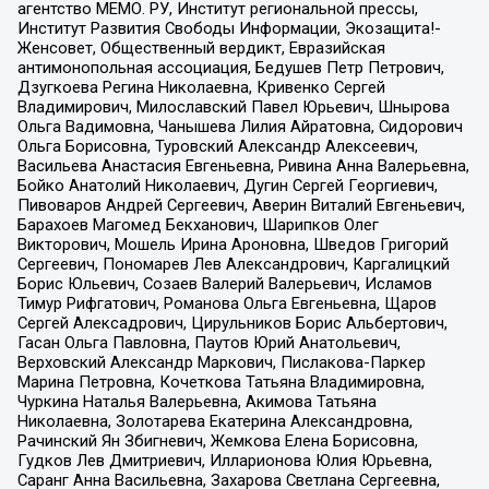
агентство МЕМО. РУ, Институт региональной прессы,
Институт Развития Свободы Информации, Экозащита!-
Женсовет, Общественный вердикт, Евразийская
антимонопольная ассоциация, Бедушев Петр Петрович,
Дзугкоева Регина Николаевна, Кривенко Сергей
Владимирович, Милославский Павел Юрьевич, Шнырова
Ольга Вадимовна, Чанышева Лилия Айратовна, Сидорович
Ольга Борисовна, Туровский Александр Алексеевич,
Васильева Анастасия Евгеньевна, Ривина Анна Валерьевна,
Бойко Анатолий Николаевич, Дугин Сергей Георгиевич,
Пивоваров Андрей Сергеевич, Аверин Виталий Евгеньевич,
Барахоев Магомед Бекханович, Шарипков Олег
Викторович, Мошель Ирина Ароновна, Шведов Григорий
Сергеевич, Пономарев Лев Александрович, Каргалицкий
Борис Юльевич, Созаев Валерий Валерьевич, Исламов
Тимур Рифгатович, Романова Ольга Евгеньевна, Щаров
Сергей Алексадрович, Цирульников Борис Альбертович,
Гасан Ольга Павловна, Паутов Юрий Анатольевич,
Верховский Александр Маркович, Пислакова-Паркер
Марина Петровна, Кочеткова Татьяна Владимировна,
Чуркина Наталья Валерьевна, Акимова Татьяна
Николаевна, Золотарева Екатерина Александровна,
Рачинский Ян Збигневич, Жемкова Елена Борисовна,
Гудков Лев Дмитриевич, Илларионова Юлия Юрьевна,
Саранг Анна Васильевна, Захарова Светлана Сергеевна,