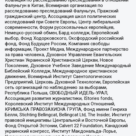
Коалиция по расследованию преследования в отношении
Фалуньгун в Китае, Всемирная организация по
расследованию преследований Фалуньгун, Пражский
гражданский центр, Ассоциация школ политических
исследований при Совете Европы, Центр либеральной
современности, Форум русскоязычных европейцев,
Немецко-русский обмен, Бард колледж, Европейский
выбор, Фонд Ходорковского, Оксфордский российский
фонд, Фонд Будущее России, Компания свободы
информации, Проект Медиа, Международное партнерство
за права человека, Духовное Управление Евангельских
Христиан Украинской Христианской Церкви, Новое
Поколение, Духовное Учебное Заведение Международный
Библейский Колледж, Международное христианское
движение, Всемирный Институт Саентологических
Предприятий, Церковь Духовной Технологии, Европейская
сеть организаций по наблюдению за выборами,
Республика Польша, СВОБОДНЫЙ ИДЕЛЬ-УРАЛ,
Ассоциация развития журналистики, IStories fonds,
Королевский Институт Международных Отношений,
КРИМСЬКА ПРАВОЗАХИСНА ГРУПА, Фонд имени Генриха
Бёлля, Stichting Bellingcat, Bellingcat Ltd, The Insider, Институт
правовой инициативы Центральной и Восточной Европы,
Фонд Открытой Эстонии, Calvert 22 Foundation, Канадский
украинский конгресс, Институт Макдональда-Лорье,