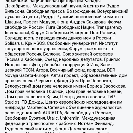
Украинская национальная федерация Канады,
Декабристы, Международный научный центр им Вудро
Вильсона, Свободная пресса, Возрождение, Всеукраинский
духовный центр , Риддл, Русский антивоенный комитет в
Швеции, Проект Медуза, Фонд Андрея Сахарова, Форум
свободной России, Лига Свободных Наций, Transparеncy
International, Форум Свободных Народов ПостРоссии,
Солидарность с гражданским движением в России –
Solidarus, КрымSOS, Свободный университет, Институт
государственного управления, Форум гражданского
общества Россия, Беллона, Союз жителей островов
Тисима и Хабомаи, Съезд народных депутатов, Гринпис
Интернешнл, Фонд борьбы с коррупцией Инк, Завет
церквей TCCN, Агора, Всемирный фонд природы, BDR
Novaja Gazeta-Europe, Алтай проект, Образовательный дом
прав человека Чернигов, Фонд Дом Прав Человека,
Белорусский дом прав человека имени Бориса Звозскова,
Дом прав человека Тбилиси, Дом прав человека Ереван,
Дом прав человека Крым, Центр дикого лосося, TVR
Studios, ТВ Дождь, Центр европейских исследований им
Вилфрида Мартенса, Сетевое объединение журналистов
расследователей, АЛЛАТРА, За свободную Россию,
Свободная Бурятия, Uralic, UnKremlin, Международная
федерация транспортных рабочих, ИстЧам Финланд,
Гудзоновский институт, Фонд Демократического