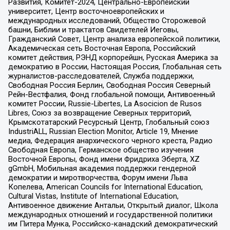
Развития, Комитет-2024, Центрально-Европейский
университет, Центр восточноевропейских и
международных исследований, Общество Сторожевой
башни, Библии и трактатов Свидетелей Иеговы,
Гражданский Совет, Центр анализа европейской политики,
Академическая сеть Восточная Европа, Российский
комитет действия, РЭНД корпорейшн, Русская Америка за
демократию в России, Настоящая Россия, Глобальная сеть
журналистов-расследователей, Служба поддержки,
Свободная Россия Берлин, Свободная Россия Северный
Рейн-Вестфалия, Фонд глобальной помощи, Антивоенный
комитет России, Russie-Libertes, La Asocicion de Rusos
Libres, Союз за возвращение Северных территорий,
Крымскотатарский Ресурсный Центр, Глобальный союз
IndustriALL, Russian Election Monitor, Article 19, Мнение
медиа, Федерация анархического черного креста, Радио
Свободная Европа, Германское общество изучения
Восточной Европы, Фонд имени Фридриха Эберта, XZ
gGmbH, Мобильная академия поддержки гендерной
демократии и миротворчества, Форум имени Льва
Копелева, American Councils for International Education,
Cultural Vistas, Institute of International Education,
Антивоенное движение Антальи, Открытый диалог, Школа
международных отношений и государственной политики
им Питера Мунка, Российско-канадский демократический