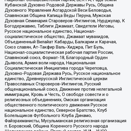
Кубанской Духовно Родовой Державы Русь, Община
Духовного Управления Асгардской Веси Беловодья,
Славянская Община Капища Веды Перуна, Мужская
Духовная Семинария Староверов-Инглингов, Нурджулар, К
Богодержавию, Таблиги Джамаат, Свидетели Иеговы,
Русское национальное единство, Национал-
социалистическое общество, Джамаат мувахидов,
Объединенный Вилайат Кабарды, Балкарии и Карачая,
Союз славян, Ат-Такфир Валь-Хиджра, Пит Буль,
Национал-социалистическая рабочая партия России,
Славянский союз, Формат-18, Благородный Орден
Дьявола, Армия воли народа, Национальная
Социалистическая Инициатива города Череповца,
Духовно-Родовая Держава Русь, Русское национальное
единство, Древнерусской Инглистической церкви
Православных Староверов-Инглингов, Русский
общенациональный союз, Движение против нелегальной
иммиграции, Кровь и Честь, О свободе совести и о
религиозных объединениях, Омская организация
общественного политического движения Русское
национальное единство, Северное Братство, Клуб
Болельщиков Футбольного Клуба Динамо,
Файзрахманисты, Мусульманская религиозная организация
п. Боровский, Община Коренного Русского народа