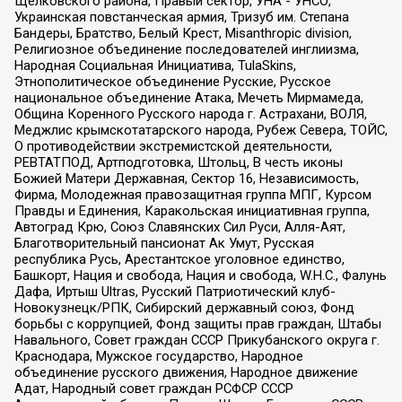
Щелковского района, Правый сектор, УНА - УНСО,
Украинская повстанческая армия, Тризуб им. Степана
Бандеры, Братство, Белый Крест, Misanthropic division,
Религиозное объединение последователей инглиизма,
Народная Социальная Инициатива, TulaSkins,
Этнополитическое объединение Русские, Русское
национальное объединение Атака, Мечеть Мирмамеда,
Община Коренного Русского народа г. Астрахани, ВОЛЯ,
Меджлис крымскотатарского народа, Рубеж Севера, ТОЙС,
О противодействии экстремистской деятельности,
РЕВТАТПОД, Артподготовка, Штольц, В честь иконы
Божией Матери Державная, Сектор 16, Независимость,
Фирма, Молодежная правозащитная группа МПГ, Курсом
Правды и Единения, Каракольская инициативная группа,
Автоград Крю, Союз Славянских Сил Руси, Алля-Аят,
Благотворительный пансионат Ак Умут, Русская
республика Русь, Арестантское уголовное единство,
Башкорт, Нация и свобода, Нация и свобода, W.H.С., Фалунь
Дафа, Иртыш Ultras, Русский Патриотический клуб-
Новокузнецк/РПК, Сибирский державный союз, Фонд
борьбы с коррупцией, Фонд защиты прав граждан, Штабы
Навального, Совет граждан СССР Прикубанского округа г.
Краснодара, Мужское государство, Народное
объединение русского движения, Народное движение
Адат, Народный совет граждан РСФСР СССР