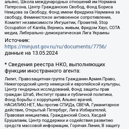
альянс, Школа международных отношений им Нормана
Патерсона, Центр Гражданских Свобод, Фонд Бориса
Немцова за Свободу, Фонд имени Фридриха Науманна за
свободу, Феминистское антивоенное сопротивление,
Комитет независимости Ингушетии, Прометей, Stop
Occupation of Karelia, Вернись живым, Фридом Хаус, СОТА
медиа, Либерально-демократическая Лига Украины
Источник:
https://minjust.gov.ru/ru/documents/7756/
данные на
13.05.2024
* Сведения реестра НКО, выполняющих
функции иностранного агента:
Лилит, Правозащитная группа Гражданин.Армия.Право,
Нижегородский центр немецкой и европейской культуры,
Центр гендерных исследований, Фонд защиты прав
граждан Штаб, Институт права и публичной политики,
Фонд борьбы с коррупцией, Альянс врачей,
НАСИЛИЮ.НЕТ, Мы против СПИДа, СВЕЧА, Гуманитарное
действие, Открытый Петербург, Лига Избирателей,
Правовая инициатива, Гражданский Союз, Хасдей
Ерушалаим, Центр поддержки и содействия развитию
средств массовой информации, Горячая Линия, В защиту