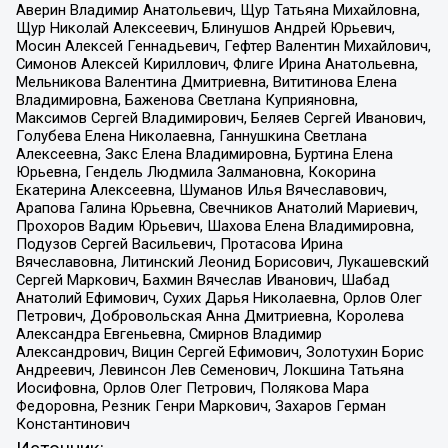
Аверин Владимир Анатольевич, Щур Татьяна Михайловна,
Щур Николай Алексеевич, Блинушов Андрей Юрьевич,
Мосин Алексей Геннадьевич, Гефтер Валентин Михайлович,
Симонов Алексей Кириллович, Флиге Ирина Анатольевна,
Мельникова Валентина Дмитриевна, Вититинова Елена
Владимировна, Баженова Светлана Куприяновна,
Максимов Сергей Владимирович, Беляев Сергей Иванович,
Голубева Елена Николаевна, Ганнушкина Светлана
Алексеевна, Закс Елена Владимировна, Буртина Елена
Юрьевна, Гендель Людмила Залмановна, Кокорина
Екатерина Алексеевна, Шуманов Илья Вячеславович,
Арапова Галина Юрьевна, Свечников Анатолий Мариевич,
Прохоров Вадим Юрьевич, Шахова Елена Владимировна,
Подузов Сергей Васильевич, Протасова Ирина
Вячеславовна, Литинский Леонид Борисович, Лукашевский
Сергей Маркович, Бахмин Вячеслав Иванович, Шабад
Анатолий Ефимович, Сухих Дарья Николаевна, Орлов Олег
Петрович, Добровольская Анна Дмитриевна, Королева
Александра Евгеньевна, Смирнов Владимир
Александрович, Вицин Сергей Ефимович, Золотухин Борис
Андреевич, Левинсон Лев Семенович, Локшина Татьяна
Иосифовна, Орлов Олег Петрович, Полякова Мара
Федоровна, Резник Генри Маркович, Захаров Герман
Константинович