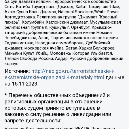
ба суи давлати исломи, Террористическое сообщество
Сеть, Катиба Таухид валь-Джихад, Хайят Тахрир аш-Шам,
Ахлю Сунна Валь Джамаа, National Socialism/White Power,
Артподготовка, Религиозная группа “Джамаат “Красный
пахарь”, Колумбайн, Хатлонский джамаат, Мусульманская
религиозная группа п. Кушкуль г. Оренбург, Крымско-
татарский добровольческий батальон имени Номана
Челебиджихана, Азов, Партия исламского возрождения
Таджикистана, Народная самооборона, Дуббайский
джамаат, московская ячейка, Батал-Хаджи Белхороев,
Маньяки Культ Убийц, Молодёжь Которая Улыбается,
Легион Свобода России, Айдар, Русский добровольческий
корпус
Источник:
http://nac.gov.ru/terroristicheskie-i-
ekstremistskie-organizacii-i-materialy.html
данные
на
16.11.2023
* Перечень общественных объединений и
религиозных организаций в отношении
которых судом принято вступившее в
законную силу решение о ликвидации или
запрете деятельности:
Национал-большевистская партия, ВЕК РА, Рада земли