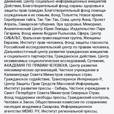
движений, Центр социально-информационных инициатив
Действие, Благотворительный фонд охраны здоровья и
защиты прав граждан, Благотворительный фонд помощи
осужденным и их семьям, Фонд Тольятти, Новое время,
Серебряная тайга, Так-Так-Так, Сова, центр Анна, Проект
Апрель, Самарская губерния, Эра здоровья, Мемориал,
Аналитический Центр Юрия Левады, Издательство Парк
Гагарина, Фонд имени Андрея Рылькова, Сфера, Центр
СИБАЛЬТ, Уральская правозащитная группа, Женщины
Евразии, Институт прав человека, Фонд защиты гласности,
Российский исследовательский центр по правам человека,
Дальневосточный центр развития гражданских инициатив
и социального партнерства, Гражданское действие, Центр
независимых социологических исследований, Сутяжник,
АКАДЕМИЯ ПО ПРАВАМ ЧЕЛОВЕКА, Центр развития
некоммерческих организаций, Частное учреждение в
Калининграде Совета Министров северных стран,
Гражданское содействие, Трансперенси Интернешнл-Р,
Центр Защиты Прав Средств Массовой Информации,
Институт развития прессы - Сибирь, Частное учреждение в
Санкт-Петербурге Совета Министров Северных Стран,
Фонд поддержки свободы прессы, Гражданский контроль,
Человек и Закон, Общественная комиссия по сохранению
наследия академика Сахарова, Информационное
агентство МЕМО. РУ, Институт региональной прессы,