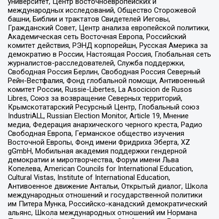
университет, Центр восточноевропейских и
международных исследований, Общество Сторожевой
башни, Библии и трактатов Свидетелей Иеговы,
Гражданский Совет, Центр анализа европейской политики,
Академическая сеть Восточная Европа, Российский
комитет действия, РЭНД корпорейшн, Русская Америка за
демократию в России, Настоящая Россия, Глобальная сеть
журналистов-расследователей, Служба поддержки,
Свободная Россия Берлин, Свободная Россия Северный
Рейн-Вестфалия, Фонд глобальной помощи, Антивоенный
комитет России, Russie-Libertes, La Asocicion de Rusos
Libres, Союз за возвращение Северных территорий,
Крымскотатарский Ресурсный Центр, Глобальный союз
IndustriALL, Russian Election Monitor, Article 19, Мнение
медиа, Федерация анархического черного креста, Радио
Свободная Европа, Германское общество изучения
Восточной Европы, Фонд имени Фридриха Эберта, XZ
gGmbH, Мобильная академия поддержки гендерной
демократии и миротворчества, Форум имени Льва
Копелева, American Councils for International Education,
Cultural Vistas, Institute of International Education,
Антивоенное движение Антальи, Открытый диалог, Школа
международных отношений и государственной политики
им Питера Мунка, Российско-канадский демократический
альянс, Школа международных отношений им Нормана