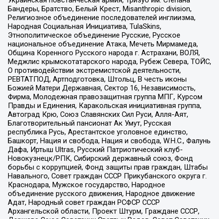
Бандеры, Братство, Белый Крест, Misanthropic division,
Религиозное объединение последователей инглиизма,
Народная Социальная Инициатива, TulaSkins,
Этнополитическое объединение Русские, Русское
национальное объединение Атака, Мечеть Мирмамеда,
Община Коренного Русского народа г. Астрахани, ВОЛЯ,
Меджлис крымскотатарского народа, Рубеж Севера, ТОЙС,
О противодействии экстремистской деятельности,
РЕВТАТПОД, Артподготовка, Штольц, В честь иконы
Божией Матери Державная, Сектор 16, Независимость,
Фирма, Молодежная правозащитная группа МПГ, Курсом
Правды и Единения, Каракольская инициативная группа,
Автоград Крю, Союз Славянских Сил Руси, Алля-Аят,
Благотворительный пансионат Ак Умут, Русская
республика Русь, Арестантское уголовное единство,
Башкорт, Нация и свобода, Нация и свобода, W.H.С., Фалунь
Дафа, Иртыш Ultras, Русский Патриотический клуб-
Новокузнецк/РПК, Сибирский державный союз, Фонд
борьбы с коррупцией, Фонд защиты прав граждан, Штабы
Навального, Совет граждан СССР Прикубанского округа г.
Краснодара, Мужское государство, Народное
объединение русского движения, Народное движение
Адат, Народный совет граждан РСФСР СССР
Архангельской области, Проект Штурм, Граждане СССР,