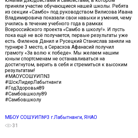
юными дзюдоистами и самбистами, в котором
приняли участие обучающиеся нашей школы. Ребята
из секции «Самбо» под руководством Вилисова Ивана
Владимировича показали свои навыки и умения, чему
учились в течение учебного года в рамках
Всероссийского проекта «Самбо в школу!». И пусть
пока ещё не всё получается, первые результаты уже
есть. Филенов Данил и Русецкий Станислав заняли на
турнире 3 место, а Серасхов Афанасий получил
грамоту «За волю к победе». Мы желаем нашим
юным спортсменам не останавливаться на
достигнутом, верить в себя и стремиться к высоким
результатам!
#МАОУСОШУИПN3
#ШскЛидерЛабытнанги
#ГодЗдоровья89
#Самбовшколу89
#Самбовшколу
МБОУ СОШУИП№3 г.Лабытнанги, ЯНАО
31