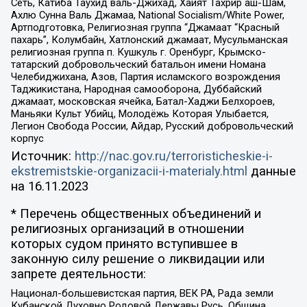
Сеть, Катиба Таухид валь-Джихад, Хайят Тахрир аш-Шам,
Ахлю Сунна Валь Джамаа, National Socialism/White Power,
Артподготовка, Религиозная группа “Джамаат “Красный
пахарь”, Колумбайн, Хатлонский джамаат, Мусульманская
религиозная группа п. Кушкуль г. Оренбург, Крымско-
татарский добровольческий батальон имени Номана
Челебиджихана, Азов, Партия исламского возрождения
Таджикистана, Народная самооборона, Дуббайский
джамаат, московская ячейка, Батал-Хаджи Белхороев,
Маньяки Культ Убийц, Молодёжь Которая Улыбается,
Легион Свобода России, Айдар, Русский добровольческий
корпус
Источник:
http://nac.gov.ru/terroristicheskie-i-
ekstremistskie-organizacii-i-materialy.html
данные
на
16.11.2023
* Перечень общественных объединений и
религиозных организаций в отношении
которых судом принято вступившее в
законную силу решение о ликвидации или
запрете деятельности:
Национал-большевистская партия, ВЕК РА, Рада земли
Кубанской Духовно Родовой Державы Русь, Община