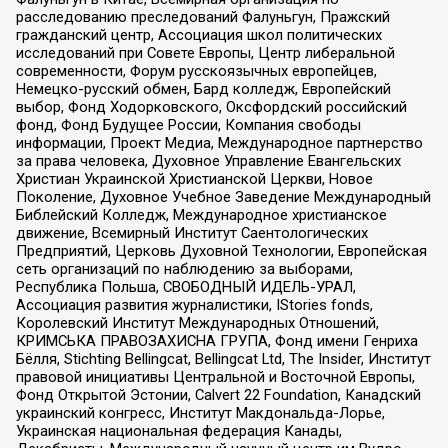
расследованию преследований Фалуньгун, Пражский
гражданский центр, Ассоциация школ политических
исследований при Совете Европы, Центр либеральной
современности, Форум русскоязычных европейцев,
Немецко-русский обмен, Бард колледж, Европейский
выбор, Фонд Ходорковского, Оксфордский российский
фонд, Фонд Будущее России, Компания свободы
информации, Проект Медиа, Международное партнерство
за права человека, Духовное Управление Евангельских
Христиан Украинской Христианской Церкви, Новое
Поколение, Духовное Учебное Заведение Международный
Библейский Колледж, Международное христианское
движение, Всемирный Институт Саентологических
Предприятий, Церковь Духовной Технологии, Европейская
сеть организаций по наблюдению за выборами,
Республика Польша, СВОБОДНЫЙ ИДЕЛЬ-УРАЛ,
Ассоциация развития журналистики, IStories fonds,
Королевский Институт Международных Отношений,
КРИМСЬКА ПРАВОЗАХИСНА ГРУПА, Фонд имени Генриха
Бёлля, Stichting Bellingcat, Bellingcat Ltd, The Insider, Институт
правовой инициативы Центральной и Восточной Европы,
Фонд Открытой Эстонии, Calvert 22 Foundation, Канадский
украинский конгресс, Институт Макдональда-Лорье,
Украинская национальная федерация Канады,