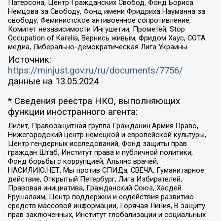
Патерсона, Центр Гражданских Свобод, Фонд Бориса
Немцова за Свободу, Фонд имени Фридриха Науманна за
свободу, Феминистское антивоенное сопротивление,
Комитет независимости Ингушетии, Прометей, Stop
Occupation of Karelia, Вернись живым, Фридом Хаус, СОТА
медиа, Либерально-демократическая Лига Украины
Источник:
https://minjust.gov.ru/ru/documents/7756/
данные на
13.05.2024
* Сведения реестра НКО, выполняющих
функции иностранного агента:
Лилит, Правозащитная группа Гражданин.Армия.Право,
Нижегородский центр немецкой и европейской культуры,
Центр гендерных исследований, Фонд защиты прав
граждан Штаб, Институт права и публичной политики,
Фонд борьбы с коррупцией, Альянс врачей,
НАСИЛИЮ.НЕТ, Мы против СПИДа, СВЕЧА, Гуманитарное
действие, Открытый Петербург, Лига Избирателей,
Правовая инициатива, Гражданский Союз, Хасдей
Ерушалаим, Центр поддержки и содействия развитию
средств массовой информации, Горячая Линия, В защиту
прав заключенных, Институт глобализации и социальных