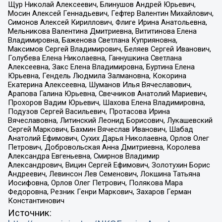
Щур Николай Алексеевич, Блинушов Андрей Юрьевич,
Мосин Алексей Геннадьевич, Гефтер Валентин Михайлович,
Симонов Алексей Кириллович, Флиге Ирина Анатольевна,
Мельникова Валентина Дмитриевна, Вититинова Елена
Владимировна, Баженова Светлана Куприяновна,
Максимов Сергей Владимирович, Беляев Сергей Иванович,
Голубева Елена Николаевна, Ганнушкина Светлана
Алексеевна, Закс Елена Владимировна, Буртина Елена
Юрьевна, Гендель Людмила Залмановна, Кокорина
Екатерина Алексеевна, Шуманов Илья Вячеславович,
Арапова Галина Юрьевна, Свечников Анатолий Мариевич,
Прохоров Вадим Юрьевич, Шахова Елена Владимировна,
Подузов Сергей Васильевич, Протасова Ирина
Вячеславовна, Литинский Леонид Борисович, Лукашевский
Сергей Маркович, Бахмин Вячеслав Иванович, Шабад
Анатолий Ефимович, Сухих Дарья Николаевна, Орлов Олег
Петрович, Добровольская Анна Дмитриевна, Королева
Александра Евгеньевна, Смирнов Владимир
Александрович, Вицин Сергей Ефимович, Золотухин Борис
Андреевич, Левинсон Лев Семенович, Локшина Татьяна
Иосифовна, Орлов Олег Петрович, Полякова Мара
Федоровна, Резник Генри Маркович, Захаров Герман
Константинович
Источник: