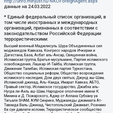
http://unro.minjust.ru/NKOForeignAgent.aspx
данные на
24.03.2022
* Единый федеральный список организаций, в
том числе иностранных и международных
организаций, признанных в соответствии с
законодательством Российской Федерации
террористическими:
Высший военный Маджлисуль Шура Объединенных сил
моджахедов Кавказа, Конгресс народов Ичкерии и
Дагестана, База, Асбат аль-Ансар, Священная война,
Исламская группа, Братья-мусульмане, Партия исламского
освобождения, Лашкар-И-Тайба, Исламская группа,
Движение Талибан, Исламская партия Туркестана,
Общество социальных реформ, Общество возрождения
исламского наследия, Дом двух святых, Джунд аш-Шам,
Исламский джихад, Аль-Каида, Имарат Кавказ, АБТО,
Правый сектор, Исламское государство, Джабха аль-
Нусра ли-Ахль аш-Шам, Народное ополчение имени К.
Минина и Д. Пожарского, Аджр от Аллаха Субхану уа
Тагьаля SHAM, АУМ Синрике, Муджахеды джамаата Ат-
Тавхида Валь-Джихад, Чистопольский Джамаат, Рохнамо
ба суи давлати исломи, Террористическое сообщество