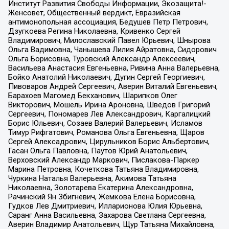
Институт Развития Свободы Информации, Экозащита!-
Женсовет, Общественный вердикт, Евразийская
антимонопольная ассоциация, Бедушев Петр Петрович,
Дзугкоева Регина Николаевна, Кривенко Сергей
Владимирович, Милославский Павел Юрьевич, Шнырова
Ольга Вадимовна, Чанышева Лилия Айратовна, Сидорович
Ольга Борисовна, Туровский Александр Алексеевич,
Васильева Анастасия Евгеньевна, Ривина Анна Валерьевна,
Бойко Анатолий Николаевич, Дугин Сергей Георгиевич,
Пивоваров Андрей Сергеевич, Аверин Виталий Евгеньевич,
Барахоев Магомед Бекханович, Шарипков Олег
Викторович, Мошель Ирина Ароновна, Шведов Григорий
Сергеевич, Пономарев Лев Александрович, Каргалицкий
Борис Юльевич, Созаев Валерий Валерьевич, Исламов
Тимур Рифгатович, Романова Ольга Евгеньевна, Щаров
Сергей Алексадрович, Цирульников Борис Альбертович,
Гасан Ольга Павловна, Паутов Юрий Анатольевич,
Верховский Александр Маркович, Пислакова-Паркер
Марина Петровна, Кочеткова Татьяна Владимировна,
Чуркина Наталья Валерьевна, Акимова Татьяна
Николаевна, Золотарева Екатерина Александровна,
Рачинский Ян Збигневич, Жемкова Елена Борисовна,
Гудков Лев Дмитриевич, Илларионова Юлия Юрьевна,
Саранг Анна Васильевна, Захарова Светлана Сергеевна,
Аверин Владимир Анатольевич, Щур Татьяна Михайловна,