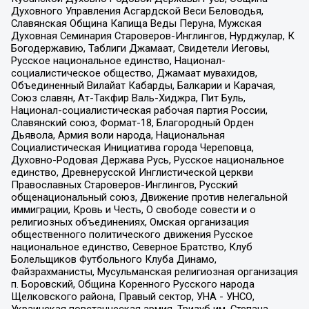
Духовного Управления Асгардской Веси Беловодья,
Славянская Община Капища Веды Перуна, Мужская
Духовная Семинария Староверов-Инглингов, Нурджулар, К
Богодержавию, Таблиги Джамаат, Свидетели Иеговы,
Русское национальное единство, Национал-
социалистическое общество, Джамаат мувахидов,
Объединенный Вилайат Кабарды, Балкарии и Карачая,
Союз славян, Ат-Такфир Валь-Хиджра, Пит Буль,
Национал-социалистическая рабочая партия России,
Славянский союз, Формат-18, Благородный Орден
Дьявола, Армия воли народа, Национальная
Социалистическая Инициатива города Череповца,
Духовно-Родовая Держава Русь, Русское национальное
единство, Древнерусской Инглистической церкви
Православных Староверов-Инглингов, Русский
общенациональный союз, Движение против нелегальной
иммиграции, Кровь и Честь, О свободе совести и о
религиозных объединениях, Омская организация
общественного политического движения Русское
национальное единство, Северное Братство, Клуб
Болельщиков Футбольного Клуба Динамо,
Файзрахманисты, Мусульманская религиозная организация
п. Боровский, Община Коренного Русского народа
Щелковского района, Правый сектор, УНА - УНСО,
Украинская повстанческая армия, Тризуб им. Степана