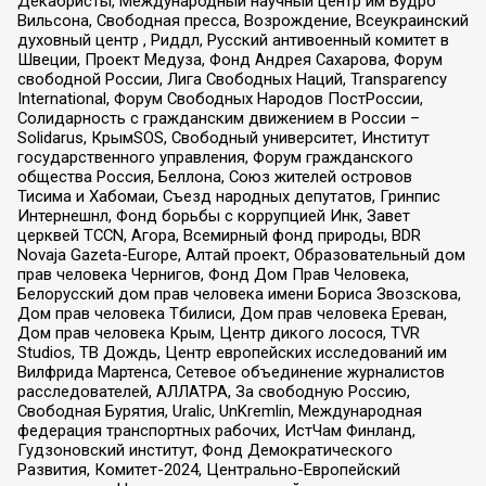
Декабристы, Международный научный центр им Вудро
Вильсона, Свободная пресса, Возрождение, Всеукраинский
духовный центр , Риддл, Русский антивоенный комитет в
Швеции, Проект Медуза, Фонд Андрея Сахарова, Форум
свободной России, Лига Свободных Наций, Transparеncy
International, Форум Свободных Народов ПостРоссии,
Солидарность с гражданским движением в России –
Solidarus, КрымSOS, Свободный университет, Институт
государственного управления, Форум гражданского
общества Россия, Беллона, Союз жителей островов
Тисима и Хабомаи, Съезд народных депутатов, Гринпис
Интернешнл, Фонд борьбы с коррупцией Инк, Завет
церквей TCCN, Агора, Всемирный фонд природы, BDR
Novaja Gazeta-Europe, Алтай проект, Образовательный дом
прав человека Чернигов, Фонд Дом Прав Человека,
Белорусский дом прав человека имени Бориса Звозскова,
Дом прав человека Тбилиси, Дом прав человека Ереван,
Дом прав человека Крым, Центр дикого лосося, TVR
Studios, ТВ Дождь, Центр европейских исследований им
Вилфрида Мартенса, Сетевое объединение журналистов
расследователей, АЛЛАТРА, За свободную Россию,
Свободная Бурятия, Uralic, UnKremlin, Международная
федерация транспортных рабочих, ИстЧам Финланд,
Гудзоновский институт, Фонд Демократического
Развития, Комитет-2024, Центрально-Европейский