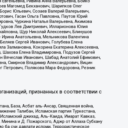
 Евгеньевна, Ривина Анна Валерьевна, Бойко
хоев Магомед Бекханович, Шарипков Олег
Борис Юльевич, Созаев Валерий Валерьевич,
тович, Гасан Ольга Павловна, Паутов Юрий
ровна, Чуркина Наталья Валерьевна, Акимова
 Гудков Лев Дмитриевич, Илларионова Юлия
ихайловна, Щур Николай Алексеевич, Блинушов
е Ирина Анатольевна, Мельникова Валентина
Беляев Сергей Иванович, Голубева Елена
ила Залмановна, Кокорина Екатерина Алексеевна,
, Шахова Елена Владимировна, Подузов Сергей
ин Вячеслав Иванович, Шабад Анатолий Ефимович,
вна, Смирнов Владимир Александрович, Вицин
ег Петрович, Полякова Мара Федоровна, Резник
ганизаций, признанных в соответствии с
на, База, Асбат аль-Ансар, Священная война,
ижение Талибан, Исламская партия Туркестана,
Исламский джихад, Аль-Каида, Имарат Кавказ,
 Минина и Д. Пожарского, Аджр от Аллаха Субхану
о ба суи давлати исломи, Террористическое