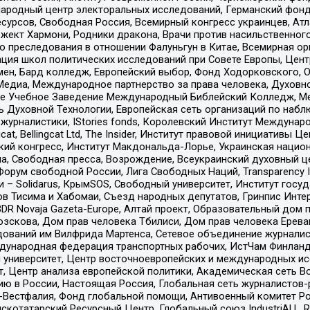
родный центр электоральных исследований, Германский фонд
рсов, Свободная Россия, Всемирный конгресс украинцев, Атла
ект Хармони, Родники дракона, Врачи против насильственного
ию преследования в отношении Фалуньгун в Китае, Всемирная о
ация школ политических исследований при Совете Европы, Цен
мен, Бард колледж, Европейский выбор, Фонд Ходорковского,
едиа, Международное партнерство за права человека, Духовно
ое Учебное Заведение Международный Библейский Колледж, М
ь Духовной Технологии, Европейская сеть организаций по наб
урналистики, IStories fonds, Королевский Институт Между
gcat, Bellingcat Ltd, The Insider, Институт правовой инициатив
инский конгресс, Институт Макдональда-Лорье, Украинская нац
, Свободная пресса, Возрождение, Всеукраинский духовный цен
орум свободной России, Лига Свободных Наций, Transparеncy I
– Solidarus, КрымSOS, Свободный университет, Институт госу
в Тисима и Хабомаи, Съезд народных депутатов, Гринпис Инте
DR Novaja Gazeta-Europe, Алтай проект, Образовательный дом 
зскова, Дом прав человека Тбилиси, Дом прав человека Ерева
едований им Вилфрида Мартенса, Сетевое объединение журнали
Международная федерация транспортных рабочих, ИстЧам Финлан
й университет, Центр восточноевропейских и международных и
, Центр анализа европейской политики, Академическая сеть Во
ю в России, Настоящая Россия, Глобальная сеть журналистов
естфалия, Фонд глобальной помощи, Антивоенный комитет России,
татарский Ресурсный Центр, Глобальный союз IndustriALL, Russi