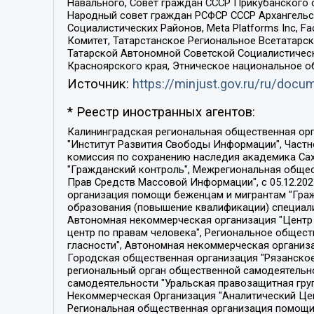
Навального, Совет граждан СССР Прикубанского 
Народный совет граждан РСФСР СССР Архангельск
Социалистических Районов, Meta Platforms Inc, 
Комитет, Татарстанское Региональное Всетатар
Татарской Автономной Советской Социалистическ
Красноярского края, Этническое национальное о
Источник:
https://minjust.gov.ru/ru/doc
* Реестр иностранных агентов:
Калининградская региональная общественная организация "Экозащита!-Женсовет", Фонд содействия защите прав и свобод граждан "Общественный вердикт", Фонд "Институт Развития Свободы Информации", Частное учреждение "Информационное агентство МЕМО. РУ", Региональная общественная организация "Общественная комиссия по сохранению наследия академика Сахарова", Фонд поддержки свободы прессы, Санкт-Петербургская общественная правозащитная организация "Гражданский контроль", Межрегиональная общественная организация "Информационно-просветительский центр "Мемориал", Региональный Фонд "Центр Защиты Прав Средств Массовой Информации", с 05.12.2023 Фонд "Центр Защиты Прав Средств массовой информации", Региональная общественная благотворительная организация помощи беженцам и мигрантам "Гражданское содействие", Негосударственное образовательное учреждение дополнительного профессионального образования (повышение квалификации) специалистов "АКАДЕМИЯ ПО ПРАВАМ ЧЕЛОВЕКА", Свердловская региональная общественная организация "Сутяжник", Автономная некоммерческая организация "Центр независимых социологических исследований", Союз общественных объединений "Российский исследовательский центр по правам человека", Региональное общественное учреждение научно-информационный центр "МЕМОРИАЛ", Некоммерческая организация "Фонд защиты гласности", Автономная некоммерческая организация "Институт прав человека", Городская общественная организация "Екатеринбургское общество "МЕМОРИАЛ", Городская общественная организация "Рязанское историко-просветительское и правозащитное общество "Мемориал" (Рязанский Мемориал), Челябинский региональный орган общественной самодеятельности – женское общественное объединение "Женщины Евразии", Челябинский региональный орган общественной самодеятельности "Уральская правозащитная группа", Фонд содействия защите здоровья и социальной справедливости имени Андрея Рылькова, Автономная Некоммерческая Организация "Аналитический Центр Юрия Левады", Автономная некоммерческая организация социальной поддержки населения "Проект Апрель", Региональная общественная организация помощи женщинам и детям, находящимся в кризисной ситуации "Информационно-методический центр "Анна", Фонд содействия развитию массовых коммуникаций и правовому просвещению "Так-так-Так", Фонд содействия устойчивому развитию "Серебряная тайга", Свердловский региональный общественный фонд социальных проектов "Новое время", "Idel.Реалии", Кавказ.Реалии, Крым.Реалии, Телеканал Настоящее Время, Татаро-башкирская служба Радио Свобода (Azatliq Radiosi), Радио Свободная Европа/Радио Свобода (PCE/PC), "Сибирь.Реалии", "Фактограф", Благотворительный фонд помощи осужденным и их семьям, Автономная некоммерческая организация "Институт глобализации и социальных движений", Фонд "В защиту прав заключенных", Частное учреждение "Центр поддержки и содействия развитию средств массовой информации", Пензенский региональный общественный благотворительный фонд "Гражданский союз", "Север.Реалии", Некоммерческая организация Фонд "Правовая инициатива", 