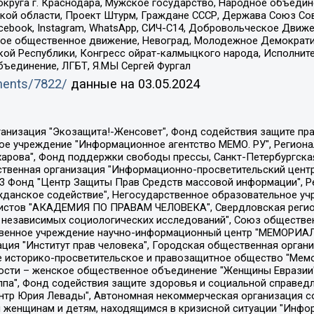
округа г. Краснодара, Мужское государство, Народное объедин
ой области, Проект Штурм, Граждане СССР, Держава Союз Сов
Facebook, Instagram, WhatsApp, СИЧ-С14, Добровольческое Движ
ское общественное движение, Невоград, Молодежное Демократ
ой Республики, Конгресс ойрат-калмыцкого народа, Исполнит
бъединение, ЛГБТ, Я.МЫ Сергей Фургал
uments/7822/
данные на
03.05.2024
Общество с ограниченной ответственностью "Радио Свободная Европа/Радио Свобода", Чешское информационное агентство "MEDIUM-ORIENT", Красноярская региональная общественная организация "Мы против СПИДа", Камалягин Денис Николаевич, Маркелов Сергей Евгеньевич, Пономарев Лев Александрович, Савицкая Людмила Алексеевна, Автономная некоммерческая организация "Центр по работе с проблемой насилия "НАСИЛИЮ.НЕТ", Межрегиональный профессиональный союз работников здравоохранения "Альянс врачей", Юридическое лицо, зарегистрированное в Латвийской Республике, SIA "Medusa Project" (регистрационный номер 40103797863, дата регистрации 10.06.2014), Некоммерческая организация "Фонд по борьбе с коррупцией", Автономная некоммерческая организация "Институт права и публичной политики", Баданин Роман Сергеевич, Гликин Максим Александрович, Железнова Мария Михайловна, Лукьянова Юлия Сергеевна, Маетная Елизавета Витальевна, Маняхин Петр Борисович, Чуракова Ольга Владимировна, Ярош Юлия Петровна, Юридическое лицо "The Insider SIA", зарегистрированное в Риге, Латвийская Республика (дата регистрации 26.06.2015), являющееся администратором доменного имени интернет-издания "The Insider SIA", https://theins.ru, Постернак Алексей Евгеньевич, Рубин Михаил Аркадьевич, Анин Роман Александрович, Юридическое лицо Istories fonds, зарегистрированное в Латвийской Республике (регистрационный номер 50008295751, дата регистрации 24.02.2020), Великовский Дмитрий Александрович, Долинина Ирина Николаевна, Мароховская Алеся Алексеевна, Шлейнов Роман Юрьевич, Шмагун Олеся Валентиновна, Общество с ограниченной ответственностью "Альтаир 2021", Общество с ограниченной ответственностью "Вега 2021", Общество с ограниченной ответственностью "Главный редактор 2021", Общество с ограниченной ответственностью "Ромашки монолит", Важенков Артем Валерьевич, Ивановская областная общественная организация "Центр гендерных исследований", Гурман Юрий Альбертович, Медиапроект "ОВД-Инфо", Егоров Владимир Владимирович, Жилинский Владимир Александрович, Общество с ограниченной ответственностью "ЗП", Иванова София Юрьевна, Карезина Инна Павловна, Кильтау Екатерина Викторовна, Петров Алексей Викторович, Пискунов Сергей Евгеньевич, Смирнов Сергей Сергеевич, Тихонов Михаил Сергеевич, Общество с ограниченной ответственностью "ЖУРНАЛИСТ-ИНОСТРАННЫЙ АГЕНТ", Арапова Галина Юрьевна, Вольтская Татьяна Анатольевна, Американская компания "Mason G.E.S. Anonymous Foundation" (США), являющаяся владельцем интернет-издания https://mnews.world/, Компания "Stichting Bellingcat", зарегистрированная в Нидерландах (дата регистрации 11.07.2018), Захаров Андрей Вячеславович, Клепиковская Екатерина Дмитриевна, Общество с ограниченной ответственностью "МЕМО", Перл Роман Александрович, Симонов Евгений Алексеевич, Соловьева Елена Анатольевна, Сотников Даниил Владимирович, Сурначева Елизавета Дмитриевна, Автономная некоммерческая организация по защите прав человека и информированию населения "Якутия – Наше Мнение", Общество с ограниченной ответственностью "Москоу диджитал медиа", с 26.01.2023 Общество с ограниченной ответственностью "Чайка Белые сады", Ветошкина Валерия Валерьевна, Заговора Максим Александрович, Межрегиональное общественное движение "Российская ЛГБТ - сеть", Оленичев Максим Владимирович, Павлов Иван Юрьевич, Скворцова Елена Сергеевна, Общество с ограниченной ответственностью "Как бы инагент", Кочетков Игорь Викторович, Общество с ограниченной ответственностью "Честные выборы", Еланчик Олег Александрович, Общество с ограниченной ответственностью "Нобелевский призыв", Гималова Регина Эмилевна, Григорьев Андрей Валерьевич, Григорьева Алина Александровна, Ассоциация по содействию защите прав призывников, альтернативнослужащих и военнослужащих "Правозащитная группа "Гражданин.Армия.Право", Хисамова Регина Фаритовна, Автономная некоммерческая организация по реализа