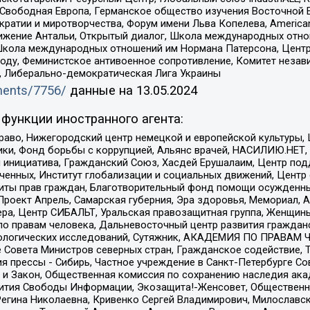
 Свободная Европа, Германское общество изучения Восточной 
и и миротворчества, Форум имени Льва Копелева, American Counci
ое движение Антальи, Открытый диалог, Школа международных отн
Школа международных отношений им Нормана Патерсона, Центр
ду, Феминистское антивоенное сопротивление, Комитет независ
а, Либерально-демократическая Лига Украины
uments/7756/
данные на
13.05.2024
функции иностранного агента:
раво, Нижегородский центр немецкой и европейской культуры,
тики, Фонд борьбы с коррупцией, Альянс врачей, НАСИЛИЮ.НЕТ,
я инициатива, Гражданский Союз, Хасдей Ерушалаим, Центр по
юченных, Институт глобализации и социальных движений, Цент
ты прав граждан, Благотворительный фонд помощи осужденным
а, Проект Апрель, Самарская губерния, Эра здоровья, Мемориал
ера, Центр СИБАЛЬТ, Уральская правозащитная группа, Женщины
по правам человека, Дальневосточный центр развития гражданс
ологических исследований, Сутяжник, АКАДЕМИЯ ПО ПРАВАМ Ч
е Совета Министров северных стран, Гражданское содействие,
я прессы - Сибирь, Частное учреждение в Санкт-Петербурге С
 и Закон, Общественная комиссия по сохранению наследия ак
звития Свободы Информации, Экозащита!-Женсовет, Общественн
Регина Николаевна, Кривенко Сергей Владимирович, Милославс