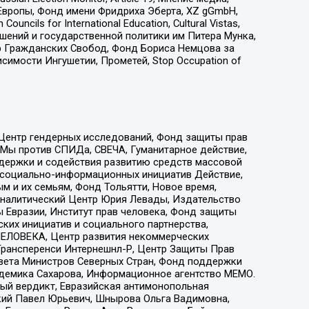
Европы, Фонд имени Фридриха Эберта, XZ gGmbH,
ls for International Education, Cultural Vistas,
ошений и государственной политики им Питера Мунка,
 Гражданских Свобод, Фонд Бориса Немцова за
имости Ингушетии, Прометей, Stop Occupation of
 Центр гендерных исследований, Фонд защиты прав
 Мы против СПИДа, СВЕЧА, Гуманитарное действие,
ддержки и содействия развитию средств массовой
р социально-информационных инициатив Действие,
 и их семьям, Фонд Тольятти, Новое время,
, Аналитический Центр Юрия Левады, Издательство
 Евразии, Институт прав человека, Фонд защиты
ких инициатив и социального партнерства,
ЕЛОВЕКА, Центр развития некоммерческих
 Трансперенси Интернешнл-Р, Центр Защиты Прав
овета Министров Северных Стран, Фонд поддержки
адемика Сахарова, Информационное агентство МЕМО.
ый вердикт, Евразийская антимонопольная
кий Павел Юрьевич, Шнырова Ольга Вадимовна,