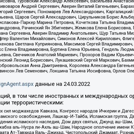
совна, Туровский Александр Алексеевич, Васильева Анастасия
Пивоваров Андрей Сергеевич, Аверин Виталий Евгеньевич, Бара
горий Сергеевич, Пономарев Лев Александрович, Каргалицкий 
ньевна, Щаров Сергей Алексадрович, Цирульников Борис Альбер
ислакова-Паркер Марина Петровна, Кочеткова Татьяна Владими
сандровна, Рачинский Ян Збигневич, Жемкова Елена Борисовна,
лана Сергеевна, Аверин Владимир Анатольевич, Щур Татьяна М
фтер Валентин Михайлович, Симонов Алексей Кириллович, Флиг
женова Светлана Куприяновна, Максимов Сергей Владимирович, 
кс Елена Владимировна, Буртина Елена Юрьевна, Гендель Людм
евна, Свечников Анатолий Мариевич, Прохоров Вадим Юрьевич
инский Леонид Борисович, Лукашевский Сергей Маркович, Бахм
Добровольская Анна Дмитриевна, Королева Александра Евгенье
евинсон Лев Семенович, Локшина Татьяна Иосифовна, Орлов Ол
ignAgent.aspx
данные на
24.03.2022
ций, в том числе иностранных и международных ор
ции террористическими:
ил моджахедов Кавказа, Конгресс народов Ичкерии и Дагеста
ламского освобождения, Лашкар-И-Тайба, Исламская группа, Дв
ения исламского наследия, Дом двух святых, Джунд аш-Шам, 
жабха аль-Нусра ли-Ахль аш-Шам, Народное ополчение имени К.
ата Ат-Тавхида Валь-Джихад, Чистопольский Джамаат, Рохнам