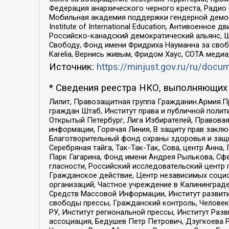
Федерация анархического черного креста, Радио
Мобильная академия поддержки гендерной демократи
Institute of International Education, Антивоенн
Российско-канадский демократический альянс, 
Свободу, Фонд имени Фридриха Науманна за свобо
Karelia, Вернись живым, Фридом Хаус, СОТА меди
Источник:
https://minjust.gov.ru/ru/doc
* Сведения реестра НКО, выполняющих 
Лилит, Правозащитная группа Гражданин.Армия.П
граждан Штаб, Институт права и публичной поли
Открытый Петербург, Лига Избирателей, Правова
информации, Горячая Линия, В защиту прав закл
Благотворительный фонд охраны здоровья и защи
Серебряная тайга, Так-Так-Так, Сова, центр Анн
Парк Гагарина, Фонд имени Андрея Рылькова, Сф
гласности, Российский исследовательский центр 
Гражданское действие, Центр независимых соци
организаций, Частное учреждение в Калининград
Средств Массовой Информации, Институт развити
свободы прессы, Гражданский контроль, Человек
РУ, Институт региональной прессы, Институт Ра
ассоциация, Бедушев Петр Петрович, Дзугкоева 