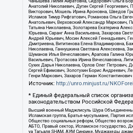
Чанышева Лилия Айратовна, Сидорович Ольга Бори
Анатолий Николаевич, Дугин Сергей Георгиевич, 
Викторович, Мошель Ирина Ароновна, Шведов Гри
Исламов Тимур Рифгатович, Романова Ольга Евге
Анатольевич, Верховский Александр Маркович, П
Татьяна Николаевна, Золотарева Екатерина Алек
Юрьевна, Саранг Анна Васильевна, Захарова Свет
Андрей Юрьевич, Мосин Алексей Геннадьевич, Ге
Дмитриевна, Вититинова Елена Владимировна, Ба
Николаевна, Ганнушкина Светлана Алексеевна, За
Шуманов Илья Вячеславович, Арапова Галина Юрь
Васильевич, Протасова Ирина Вячеславовна, Лит
Сухих Дарья Николаевна, Орлов Олег Петрович, 
Сергей Ефимович, Золотухин Борис Андреевич, Л
Генри Маркович, Захаров Герман Константинович
Источник:
http://unro.minjust.ru/NKOFore
* Единый федеральный список организа
законодательством Российской Федера
Высший военный Маджлисуль Шура Объединенных с
Исламская группа, Братья-мусульмане, Партия ис
Общество социальных реформ, Общество возрожд
АБТО, Правый сектор, Исламское государство, Д
уа Тагьаля SHAM, АУМ Синрике, Муджахеды джама