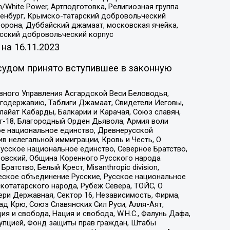
/White Power, Артподготовка, Религиозная группа
Оренбург, Крымско-татарский добровольческий
орона, Дуббайский джамаат, московская ячейка,
усский добровольческий корпус
 на
16.11.2023
судом принято вступившее в законную
вного Управления Асгардской Веси Беловодья,
годержавию, Таблиги Джамаат, Свидетели Иеговы,
айат Кабарды, Балкарии и Карачая, Союз славян,
т-18, Благородный Орден Дьявола, Армия воли
ое национальное единство, Древнерусской
 нелегальной иммиграции, Кровь и Честь, О
усское национальное единство, Северное Братство,
ровский, Община Коренного Русского народа
атство, Белый Крест, Misanthropic division,
еское объединение Русские, Русское национальное
котатарского народа, Рубеж Севера, ТОЙС, О
ри Державная, Сектор 16, Независимость, Фирма,
д Крю, Союз Славянских Сил Руси, Алля-Аят,
я и свобода, Нация и свобода, W.H.С., Фалунь Дафа,
рупцией, Фонд защиты прав граждан, Штабы