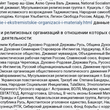
ят Тахрир аш-Шам, Ахлю Сунна Валь Джамаа, National Socialism
ий джамаат, Мусульманская религиозная группа п. Кушкуль г. 
ртия исламского возрождения Таджикистана, Народная самооб
олодёжь Которая Улыбается, Легион Свобода России, Айдар, Р
ie-i-ekstremistskie-organizacii-i-materialy.html
данные
и религиозных организаций в отношении которых 
 деятельности:
земли Кубанской Духовно Родовой Державы Русь, Община Духо
 Духовная Семинария Староверов-Инглингов, Нурджулар, К Бо
листическое общество, Джамаат мувахидов, Объединенный Вил
иалистическая рабочая партия России, Славянский союз, Форма
ива города Череповца, Духовно-Родовая Держава Русь, Русск
-Инглингов, Русский общенациональный союз, Движение против
 Омская организация общественного политического движения Р
йзрахманисты, Мусульманская религиозная организация п. Бо
краинская повстанческая армия, Тризуб им. Степана Бандеры, Бр
зма, Народная Социальная Инициатива, TulaSkins, Этнополитич
оренного Русского народа г. Астрахани, ВОЛЯ, Меджлис крымс
РЕВТАТПОД, Артподготовка, Штольц, В честь иконы Божией Мате
равды и Единения, Каракольская инициативная группа, Автогра
спублика Русь, Арестантское уголовное единство, Башкорт, Наци
окузнецк/РПК, Сибирский державный союз, Фонд борьбы с кор