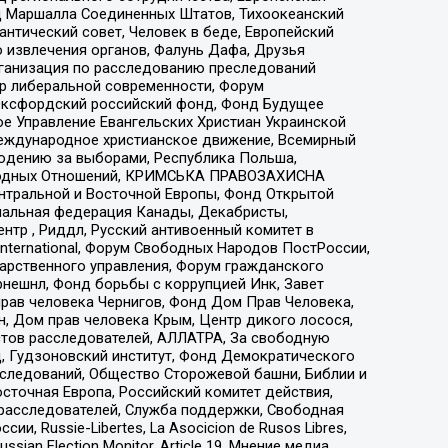
 Маршалла Соединенных Штатов, Тихоокеанский
нтический совет, Человек в беде, Европейский
 извлечения органов, Фалунь Дафа, Друзья
рганизация по расследованию преследований
тр либеральной современности, Форум
 Оксфордский российский фонд, Фонд Будущее
е Управление Евангельских Христиан Украинской
еждународное христианское движение, Всемирный
людению за выборами, Республика Польша,
народных Отношений, КРИМСЬКА ПРАВОЗАХИСНА
ы Центральной и Восточной Европы, Фонд Открытой
иональная федерация Канады, Декабристы,
тр , Риддл, Русский антивоенный комитет в
nternational, Форум Свободных Народов ПостРоссии,
дарственного управления, Форум гражданского
рнешнл, Фонд борьбы с коррупцией Инк, Завет
прав человека Чернигов, Фонд Дом Прав Человека,
н, Дом прав человека Крым, Центр дикого лосося,
стов расследователей, АЛЛАТРА, За свободную
д, Гудзоновский институт, Фонд Демократического
сследований, Общество Сторожевой башни, Библии и
сточная Европа, Российский комитет действия,
-расследователей, Служба поддержки, Свободная
 Russie-Libertes, La Asocicion de Rusos Libres,
an Election Monitor, Article 19, Мнение медиа,