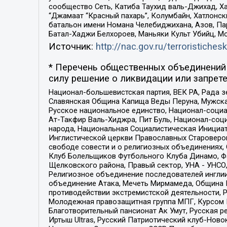
сообщество Сеть, Катиба Таухид валь-Джихад, Хай
“Джамаат “Красный пахарь”, Колумбайн, Хатлонск
батальон имени Номана Челебиджихана, Азов, Па
Батал-Хаджи Белхороев, Маньяки Культ Убийц, М
Источник:
http://nac.gov.ru/terroristichesk
* Перечень общественных объединений 
силу решение о ликвидации или запрете
Национал-большевистская партия, ВЕК РА, Рада 
Славянская Община Капища Веды Перуна, Мужская
Русское национальное единство, Национал-социа
Ат-Такфир Валь-Хиджра, Пит Буль, Национал-соц
народа, Национальная Социалистическая Инициат
Инглистической церкви Православных Староверов
свободе совести и о религиозных объединениях,
Клуб Болельщиков Футбольного Клуба Динамо, Фа
Щелковского района, Правый сектор, УНА - УНСО, У
Религиозное объединение последователей инглии
объединение Атака, Мечеть Мирмамеда, Община К
противодействии экстремистской деятельности, 
Молодежная правозащитная группа МПГ, Курсом П
Благотворительный пансионат Ак Умут, Русская ре
Иртыш Ultras, Русский Патриотический клуб-Нов