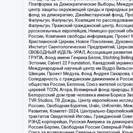
Платформа за Демократические Выборы, Междуна
центр защиты окружающей среды и природных ресу
фонд за демократию, Джеймстаунский фонд, Прож
Фалуньгун, Фалуньгун, Коалиция по расследован
Фалуньгун, Пражский гражданский центр, Ассоци
русскоязычных европейцев, Немецко-русский об
России, Компания свободы информации, Проект М
Христианской Церкви, Новое Поколение, Духовн
Институт Саентологических Предприятий, Церков
СВОБОДНЫЙ ИДЕЛЬ-УРАЛ, Ассоциация развития ж
ГРУПА, Фонд имени Генриха Бёлля, Stichting Bellin
Эстонии, Calvert 22 Foundation, Канадский укра
Международный научный центр им Вудро Вильсона
Швеции, Проект Медуза, Фонд Андрея Сахарова, Ф
Солидарность с гражданским движением в России 
общества Россия, Беллона, Союз жителей острово
церквей TCCN, Агора, Всемирный фонд природы, B
Белорусский дом прав человека имени Бориса Зво
TVR Studios, ТВ Дождь, Центр европейских иссл
Россию, Свободная Бурятия, Uralic, UnKremlin, 
Развития, Комитет-2024, Центрально-Европейски
трактатов Свидетелей Иеговы, Гражданский Совет
РЭНД корпорейшн, Русская Америка за демократи
Россия Берлин, Свободная Россия Северный Рейн-В
Союз за возвращение Северных территорий, Крымско