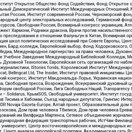
ститут Открытое Общество Фонд Содействия, Фонд Открытое 
альный Демократический Институт Международных Отношений,
тая Россия, Институт современной России, Черноморский фонд
родный центр электоральных исследований, Германский фонд
рсов, Свободная Россия, Всемирный конгресс украинцев, Атла
ект Хармони, Родники дракона, Врачи против насильственного
ию преследования в отношении Фалуньгун в Китае, Всемирная о
ация школ политических исследований при Совете Европы, Цен
мен, Бард колледж, Европейский выбор, Фонд Ходорковского,
едиа, Международное партнерство за права человека, Духовно
ое Учебное Заведение Международный Библейский Колледж, М
ь Духовной Технологии, Европейская сеть организаций по наб
урналистики, IStories fonds, Королевский Институт Между
gcat, Bellingcat Ltd, The Insider, Институт правовой инициатив
инский конгресс, Институт Макдональда-Лорье, Украинская нац
, Свободная пресса, Возрождение, Всеукраинский духовный цен
орум свободной России, Лига Свободных Наций, Transparеncy I
– Solidarus, КрымSOS, Свободный университет, Институт госу
в Тисима и Хабомаи, Съезд народных депутатов, Гринпис Инте
DR Novaja Gazeta-Europe, Алтай проект, Образовательный дом 
зскова, Дом прав человека Тбилиси, Дом прав человека Ерева
едований им Вилфрида Мартенса, Сетевое объединение журнали
Международная федерация транспортных рабочих, ИстЧам Финлан
й университет, Центр восточноевропейских и международных и
, Центр анализа европейской политики, Академическая сеть Во