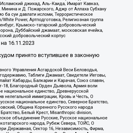
Исламский джихад, Аль-Каида, Имарат Кавказ,
 Минина и Д. Пожарского, Аджр от Аллаха Субхану
о ба суи давлати исломи, Террористическое
/White Power, Артподготовка, Религиозная группа
Оренбург, Крымско-татарский добровольческий
орона, Дуббайский джамаат, московская ячейка,
усский добровольческий корпус
 на
16.11.2023
судом принято вступившее в законную
вного Управления Асгардской Веси Беловодья,
годержавию, Таблиги Джамаат, Свидетели Иеговы,
айат Кабарды, Балкарии и Карачая, Союз славян,
т-18, Благородный Орден Дьявола, Армия воли
ое национальное единство, Древнерусской
 нелегальной иммиграции, Кровь и Честь, О
усское национальное единство, Северное Братство,
ровский, Община Коренного Русского народа
атство, Белый Крест, Misanthropic division,
еское объединение Русские, Русское национальное
котатарского народа, Рубеж Севера, ТОЙС, О
ри Державная, Сектор 16, Независимость, Фирма,