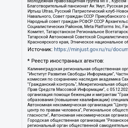
Молодежная правозащитная группа МПГ, Курсом П
Благотворительный пансионат Ак Умут, Русская ре
Иртыш Ultras, Русский Патриотический клуб-Нов
Навального, Совет граждан СССР Прикубанского 
Народный совет граждан РСФСР СССР Архангельск
Социалистических Районов, Meta Platforms Inc, 
Комитет, Татарстанское Региональное Всетатар
Татарской Автономной Советской Социалистическ
Красноярского края, Этническое национальное о
Источник:
https://minjust.gov.ru/ru/doc
* Реестр иностранных агентов:
Калининградская региональная общественная организация "Экозащита!-Женсовет", Фонд содействия защите прав и свобод граждан "Общественный вердикт", Фонд "Институт Развития Свободы Информации", Частное учреждение "Информационное агентство МЕМО. РУ", Региональная общественная организация "Общественная комиссия по сохранению наследия академика Сахарова", Фонд поддержки свободы прессы, Санкт-Петербургская общественная правозащитная организация "Гражданский контроль", Межрегиональная общественная организация "Информационно-просветительский центр "Мемориал", Региональный Фонд "Центр Защиты Прав Средств Массовой Информации", с 05.12.2023 Фонд "Центр Защиты Прав Средств массовой информации", Региональная общественная благотворительная организация помощи беженцам и мигрантам "Гражданское содействие", Негосударственное образовательное учреждение дополнительного профессионального образования (повышение квалификации) специалистов "АКАДЕМИЯ ПО ПРАВАМ ЧЕЛОВЕКА", Свердловская региональная общественная организация "Сутяжник", Автономная некоммерческая организация "Центр независимых социологических исследований", Союз общественных объединений "Российский исследовательский центр по правам человека", Региональное общественное учреждение научно-информационный центр "МЕМОРИАЛ", Некоммерческая организация "Фонд защиты гласности", Автономная некоммерческая организация "Институт прав человека", Городская общественная организация "Екатеринбургское общество "МЕМОРИАЛ", Городская общественная организация "Рязанское историко-просветительское и правозащитное общество "Мемориал" (Рязанский Мемориал), Челябинский региональный орган общественной самодеятельности – женское общественное объединение "Женщины Евразии", Челябинский региональный орган общественной самодеятельности "Уральская правозащитная группа", Фонд содействия защите здоровья и социальной справедливости имени Андрея Рылькова, Автономная Некоммерческая Организация "Аналитический Центр Юрия Левады", Автономная некоммерческая организация социальной поддержки населения "Проект Апрель", Региональная общественная организация помощи женщинам и детям, находящимся в кризисной ситуации "Информационно-методический центр "Анна", Фонд содействия развитию массовых коммуникаций и правовому просвещению "Так-так-Так", Фонд содействия устойчивому развитию "Серебряная тайга", Свердловский региональный общественный фонд социальных проектов "Новое время", "Idel.Реалии", Кавказ.Реалии, Крым.Реалии, Телеканал Настоящее Время, Татаро-башкирская служба Радио Свобода (Azatliq Radiosi), Радио Свободная Европа/Радио Свобода (PCE/PC), "Сибирь.Реалии", "Фактограф", Благотворительный фонд помощи осужденным и их семьям, Автономная некоммерческая организация "Институт глобализации и социальных движений", Фонд "В защиту прав заключенных", Частное учреждение "Центр поддержки и содействия развитию средств массовой информации", Пензенский региональный общественный благотворительный фонд "Гражданский союз", "Север.Реалии", Некоммерческая организация Фонд "Правовая инициатива", 