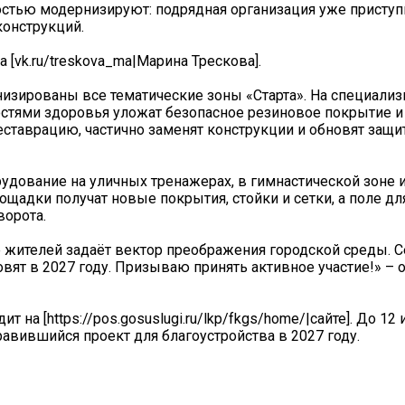
остью модернизируют: подрядная организация уже приступ
онструкций.
 [vk.ru/treskova_ma|Марина Трескова].
низированы все тематические зоны «Старта». На специали
стями здоровья уложат безопасное резиновое покрытие и
еставрацию, частично заменят конструкции и обновят защ
удование на уличных тренажерах, в гимнастической зоне и
щадки получат новые покрытия, стойки и сетки, а поле дл
ворота.
 жителей задаёт вектор преображения городской среды. 
вят в 2027 году. Призываю принять активное участие!» – 
 на [https://pos.gosuslugi.ru/lkp/fkgs/home/|сайте]. До 1
равившийся проект для благоустройства в 2027 году.