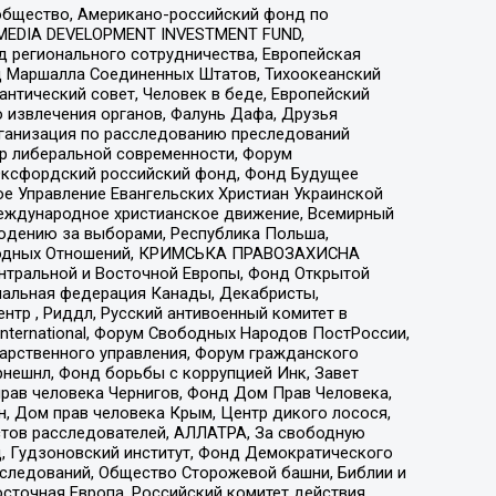
общество, Американо-российский фонд по
 MEDIA DEVELOPMENT INVESTMENT FUND,
 регионального сотрудничества, Европейская
 Маршалла Соединенных Штатов, Тихоокеанский
нтический совет, Человек в беде, Европейский
 извлечения органов, Фалунь Дафа, Друзья
рганизация по расследованию преследований
тр либеральной современности, Форум
 Оксфордский российский фонд, Фонд Будущее
е Управление Евангельских Христиан Украинской
еждународное христианское движение, Всемирный
людению за выборами, Республика Польша,
народных Отношений, КРИМСЬКА ПРАВОЗАХИСНА
ы Центральной и Восточной Европы, Фонд Открытой
иональная федерация Канады, Декабристы,
тр , Риддл, Русский антивоенный комитет в
nternational, Форум Свободных Народов ПостРоссии,
дарственного управления, Форум гражданского
рнешнл, Фонд борьбы с коррупцией Инк, Завет
прав человека Чернигов, Фонд Дом Прав Человека,
н, Дом прав человека Крым, Центр дикого лосося,
стов расследователей, АЛЛАТРА, За свободную
д, Гудзоновский институт, Фонд Демократического
сследований, Общество Сторожевой башни, Библии и
сточная Европа, Российский комитет действия,