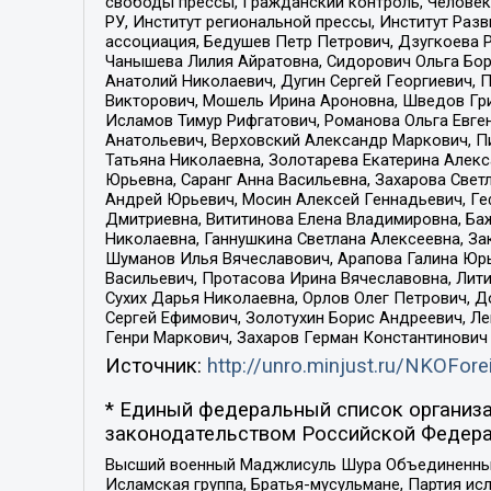
свободы прессы, Гражданский контроль, Человек
РУ, Институт региональной прессы, Институт Ра
ассоциация, Бедушев Петр Петрович, Дзугкоева 
Чанышева Лилия Айратовна, Сидорович Ольга Бори
Анатолий Николаевич, Дугин Сергей Георгиевич, 
Викторович, Мошель Ирина Ароновна, Шведов Гри
Исламов Тимур Рифгатович, Романова Ольга Евге
Анатольевич, Верховский Александр Маркович, П
Татьяна Николаевна, Золотарева Екатерина Алек
Юрьевна, Саранг Анна Васильевна, Захарова Свет
Андрей Юрьевич, Мосин Алексей Геннадьевич, Ге
Дмитриевна, Вититинова Елена Владимировна, Ба
Николаевна, Ганнушкина Светлана Алексеевна, За
Шуманов Илья Вячеславович, Арапова Галина Юрь
Васильевич, Протасова Ирина Вячеславовна, Лит
Сухих Дарья Николаевна, Орлов Олег Петрович, 
Сергей Ефимович, Золотухин Борис Андреевич, Л
Генри Маркович, Захаров Герман Константинович
Источник:
http://unro.minjust.ru/NKOFore
* Единый федеральный список организа
законодательством Российской Федера
Высший военный Маджлисуль Шура Объединенных с
Исламская группа, Братья-мусульмане, Партия ис