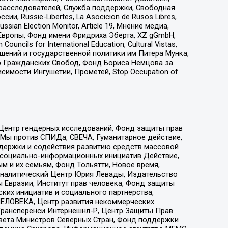
-расследователей, Служба поддержки, Свободная
 Russie-Libertes, La Asocicion de Rusos Libres,
an Election Monitor, Article 19, Мнение медиа,
Европы, Фонд имени Фридриха Эберта, XZ gGmbH,
ls for International Education, Cultural Vistas,
ошений и государственной политики им Питера Мунка,
 Гражданских Свобод, Фонд Бориса Немцова за
имости Ингушетии, Прометей, Stop Occupation of
 Центр гендерных исследований, Фонд защиты прав
 Мы против СПИДа, СВЕЧА, Гуманитарное действие,
ддержки и содействия развитию средств массовой
р социально-информационных инициатив Действие,
 и их семьям, Фонд Тольятти, Новое время,
, Аналитический Центр Юрия Левады, Издательство
 Евразии, Институт прав человека, Фонд защиты
ких инициатив и социального партнерства,
ЕЛОВЕКА, Центр развития некоммерческих
 Трансперенси Интернешнл-Р, Центр Защиты Прав
овета Министров Северных Стран, Фонд поддержки