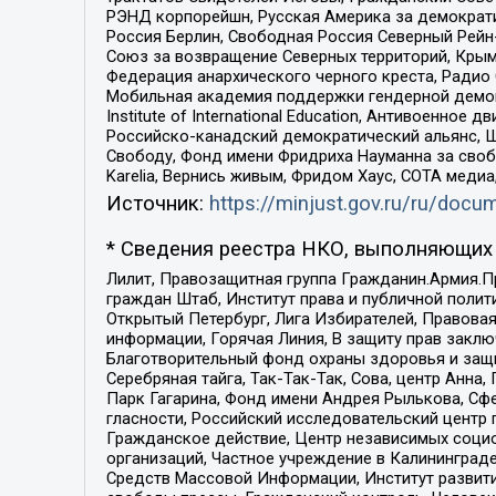
РЭНД корпорейшн, Русская Америка за демократи
Россия Берлин, Свободная Россия Северный Рейн-В
Союз за возвращение Северных территорий, Крымско
Федерация анархического черного креста, Радио
Мобильная академия поддержки гендерной демократи
Institute of International Education, Антивоенн
Российско-канадский демократический альянс, 
Свободу, Фонд имени Фридриха Науманна за свобо
Karelia, Вернись живым, Фридом Хаус, СОТА меди
Источник:
https://minjust.gov.ru/ru/doc
* Сведения реестра НКО, выполняющих 
Лилит, Правозащитная группа Гражданин.Армия.П
граждан Штаб, Институт права и публичной поли
Открытый Петербург, Лига Избирателей, Правова
информации, Горячая Линия, В защиту прав закл
Благотворительный фонд охраны здоровья и защи
Серебряная тайга, Так-Так-Так, Сова, центр Анн
Парк Гагарина, Фонд имени Андрея Рылькова, Сф
гласности, Российский исследовательский центр 
Гражданское действие, Центр независимых соци
организаций, Частное учреждение в Калининград
Средств Массовой Информации, Институт развити