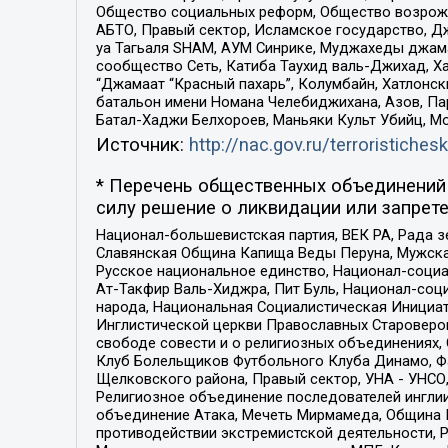
Общество социальных реформ, Общество возрожд
АБТО, Правый сектор, Исламское государство, Д
уа Тагьаля SHAM, АУМ Синрике, Муджахеды джама
сообщество Сеть, Катиба Таухид валь-Джихад, Хай
“Джамаат “Красный пахарь”, Колумбайн, Хатлонск
батальон имени Номана Челебиджихана, Азов, Па
Батал-Хаджи Белхороев, Маньяки Культ Убийц, М
Источник:
http://nac.gov.ru/terroristichesk
* Перечень общественных объединений 
силу решение о ликвидации или запрете
Национал-большевистская партия, ВЕК РА, Рада 
Славянская Община Капища Веды Перуна, Мужская
Русское национальное единство, Национал-социа
Ат-Такфир Валь-Хиджра, Пит Буль, Национал-соц
народа, Национальная Социалистическая Инициат
Инглистической церкви Православных Староверов
свободе совести и о религиозных объединениях,
Клуб Болельщиков Футбольного Клуба Динамо, Фа
Щелковского района, Правый сектор, УНА - УНСО, У
Религиозное объединение последователей инглии
объединение Атака, Мечеть Мирмамеда, Община К
противодействии экстремистской деятельности, 