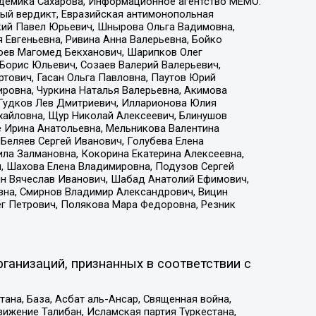
адемика Сахарова, Информационное агентство МЕМО.
ый вердикт, Евразийская антимонопольная
кий Павел Юрьевич, Шнырова Ольга Вадимовна,
 Евгеньевна, Ривина Анна Валерьевна, Бойко
хоев Магомед Бекханович, Шарипков Олег
Борис Юльевич, Созаев Валерий Валерьевич,
тович, Гасан Ольга Павловна, Паутов Юрий
ровна, Чуркина Наталья Валерьевна, Акимова
 Гудков Лев Дмитриевич, Илларионова Юлия
ихайловна, Щур Николай Алексеевич, Блинушов
е Ирина Анатольевна, Мельникова Валентина
Беляев Сергей Иванович, Голубева Елена
ила Залмановна, Кокорина Екатерина Алексеевна,
, Шахова Елена Владимировна, Подузов Сергей
ин Вячеслав Иванович, Шабад Анатолий Ефимович,
вна, Смирнов Владимир Александрович, Вицин
ег Петрович, Полякова Мара Федоровна, Резник
ганизаций, признанных в соответствии с
на, База, Асбат аль-Ансар, Священная война,
ижение Талибан, Исламская партия Туркестана,