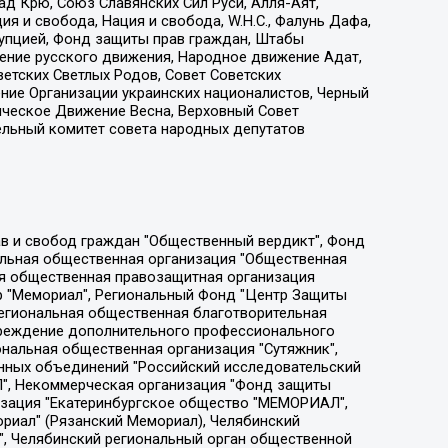
д Крю, Союз Славянских Сил Руси, Алля-Аят,
я и свобода, Нация и свобода, W.H.С., Фалунь Дафа,
рупцией, Фонд защиты прав граждан, Штабы
ение русского движения, Народное движение Адат,
етских Светлых Родов, Совет Советских
ение Организации украинских националистов, Черный
ическое Движение Весна, Верховный Совет
ельный комитет совета народных депутатов
ции социально-правовых программ "Лилит", Дальневосточное общественное движение "Маяк", Санкт-Петербургская ЛГБТ-инициативная группа "Выход", Инициативная группа ЛГБТ+ "Реверс", Алексеев Андрей Викторович, Бекбулатова Таисия Львовна, Беляев Иван Михайлович, Владыкина Елена Сергеевна, Гельман Марат Александрович, Никульшина Вероника Юрьевна, Толоконникова Надежда Андреевна, Шендерович Виктор Анатольевич, Общество с ограниченной ответственностью "Данное сообщение", Общество с ограниченной ответственностью Издательский дом "Новая глава", Айнбиндер Александра Александровна, Московский комьюнити-центр для ЛГБТ+инициатив, Благотворительный фонд развития филантропии, Deutsche Welle (Германия, Kurt-Schumacher-Strasse 3, 53113 Bonn), Борзунова Мария Михайловна, Воробьев Виктор Викторович, Голубева Анна Львовна, Константинова Алла Михайловна, Малкова Ирина Владимировна, Мурадов Мурад Абдулгалимович, Осетинская Елизавета Николаевна, Понасенков Евгений Николаевич, Ганапольский Матвей Юрьевич, Киселев Евгений Алексеевич, Борухович Ирина Григорьевна, Дремин Иван Тимофеевич, Дубровский Дмитрий Викторович, Красноярская региональная общественная организация поддержки и развития альтернативных образовательных технологий и межкультурных коммуникаций "ИНТЕРРА", Маяковская Екатерина Алексеевна, Фейгин Марк Захарович, Филимонов Андрей Викторович, Дзугкоева Регина Николаевна, Доброхотов Роман Александрович, Дудь Юрий Александрович, Елкин Сергей Владимирович, Кругликов Кирилл Игоревич, Сабунаева Мария Леонидовна, Семенов Алексей Владимирович, Шаинян Карен Багратович, Шульман Екатерина Михайловна, Асафьев Артур Валерьевич, Вахштайн Виктор Семенович, Венедиктов Алексей Алексеевич, Лушникова Екатерина Евгеньевна, Волков Леонид Михайлович, Невзоров Александр Глебович, Пархоменко Сергей Борисович, Сироткин Ярослав Николаевич, Кара-Мурза Владимир Владимирович, Баранова Наталья Владимировна, Гозман Леонид Яковлевич, Кагарлицкий Борис Юльевич, Климарев Михаил Валерьевич, Милов Владимир Станиславович, Автономная некоммерческая организация Краснодарский центр современного искусства "Типография", Моргенштерн Алишер Тагирович, Соболь Любовь Эдуардовна, Общество с ограниченной ответственностью "ЛИЗА НОРМ", Каспаров Гарри Кимович, Ходорковский Михаил Борисович, Общество с ограниченной ответственностью "Апрельские тезисы", Данилович Ирина Брониславовна, Кашин Олег Владимирович, Петров Николай Владимирович, Пивоваров Алексей Владимирович, Соколов Михаил Владимирович, Цветкова Юлия Владимировна, Чичваркин Евгений Александрович, Комитет против пыток/Команда против пыток, Общество с ограниченной ответственностью "Первый научный", Общество с ограниченной ответственностью "Вертолет и ко", Белоцерковская Вероника Борисовна, Кац Максим Евгеньевич, Лазарева Татьяна Юрьевна, Шаведдинов Руслан Табризович, Яшин Илья Валерьевич, Общество с ограниченной ответственностью "Иноагент ААВ", Алешковский Дмитрий Петрович, Альбац Евгения Марковна, Быков Дмитрий Львович, Галямина Юлия Евгеньевна, Лойко Сергей Леонидович, Мартынов Кирилл Константинович, Медведев Сергей Александрович, Крашенинников Федор Геннадиевич, Гордеева Катерина Вл