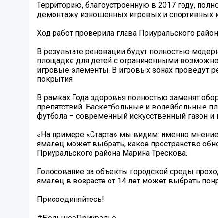
Территорию, благоустроенную в 2017 году, полн
демонтажу изношенных игровых и спортивных к
Ход работ проверила глава Приуральского района
В результате реновации будут полностью модер
площадке для детей с ограниченными возможно
игровые элементы. В игровых зонах проведут р
покрытия.
В рамках Года здоровья полностью заменят обор
препятствий. Баскетбольные и волейбольные пло
футбола – современный искусственный газон и 
«На примере «Старта» мы видим: именно мнение
ямалец может выбрать, какое пространство обно
Приуральского района Марина Трескова.
Голосование за объекты городской среды проходит
ямалец в возрасте от 14 лет может выбрать пон
Присоединяйтесь!
#БольшоеПриуралье