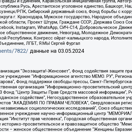
равды и Единения, Каракольская инициативная группа, Автогра
спублика Русь, Арестантское уголовное единство, Башкорт, Наци
окузнецк/РПК, Сибирский державный союз, Фонд борьбы с кор
округа г. Краснодара, Мужское государство, Народное объедин
ой области, Проект Штурм, Граждане СССР, Держава Союз Сов
Facebook, Instagram, WhatsApp, СИЧ-С14, Добровольческое Движ
ское общественное движение, Невоград, Молодежное Демократ
ой Республики, Конгресс ойрат-калмыцкого народа, Исполнит
бъединение, ЛГБТ, Я.МЫ Сергей Фургал
uments/7822/
данные на
03.05.2024
Общество с ограниченной ответственностью "Радио Свободная Европа/Радио Свобода", Чешское информационное агентство "MEDIUM-ORIENT", Красноярская региональная общественная организация "Мы против СПИДа", Камалягин Денис Николаевич, Маркелов Сергей Евгеньевич, Пономарев Лев Александрович, Савицкая Людмила Алексеевна, Автономная некоммерческая организация "Центр по работе с проблемой насилия "НАСИЛИЮ.НЕТ", Межрегиональный профессиональный союз работников здравоохранения "Альянс врачей", Юридическое лицо, зарегистрированное в Латвийской Республике, SIA "Medusa Project" (регистрационный номер 40103797863, дата регистрации 10.06.2014), Некоммерческая организация "Фонд по борьбе с коррупцией", Автономная некоммерческая организация "Институт права и публичной политики", Баданин Роман Сергеевич, Гликин Максим Александрович, Железнова Мария Михайловна, Лукьянова Юлия Сергеевна, Маетная Елизавета Витальевна, Маняхин Петр Борисович, Чуракова Ольга Владимировна, Ярош Юлия Петровна, Юридическое лицо "The Insider SIA", зарегистрированное в Риге, Латвийская Республика (дата регистрации 26.06.2015), являющееся администратором доменного имени интернет-издания "The Insider SIA", https://theins.ru, Постернак Алексей Евгеньевич, Рубин Михаил Аркадьевич, Анин Роман Александрович, Юридическое лицо Istories fonds, зарегистрированное в Латвийской Республике (регистрационный номер 50008295751, дата регистрации 24.02.2020), Великовский Дмитрий Александрович, Долинина Ирина Николаевна, Мароховская Алеся Алексеевна, Шлейнов Роман Юрьевич, Шмагун Олеся Валентиновна, Общество с ограниченной ответственностью "Альтаир 2021", Общество с ограниченной ответственностью "Вега 2021", Общество с ограниченной ответственностью "Главный редактор 2021", Общество с ограниченной ответственностью "Ромашки монолит", Важенков Артем Валерьевич, Ивановская областная общественная организация "Центр гендерных исследований", Гурман Юрий Альбертович, Медиапроект "ОВД-Инфо", Егоров Владимир Владимирович, Жилинский Владимир Александрович, Общество с ограниченной ответственностью "ЗП", Иванова София Юрьевна, Карезина Инна Павловна, Кильтау Екатерина Викторовна, Петров Алексей Викторович, Пискунов Сергей Евгеньевич, Смирнов Сергей Сергеевич, Тихонов Михаил Сергеевич, Общество с ограниченной ответственностью "ЖУРНАЛИСТ-ИНОСТРАННЫЙ АГЕНТ", Арапова Галина Юрьевна, Вольтская Татьяна Анатольевна, Американская компания "Mason G.E.S. Anonymous Foundation" (США), являющаяся владельцем интернет-издания https://mnews.world/, Компания "Stichting Bellingcat", зарегистрированная в Нидерландах (дата регистрации 11.07.2018), Захаров Андрей Вячеславович, Клепиковская Екатерина Дмитриевна, Общество с ограниченной ответственностью "МЕМО", Перл Роман Александрович, Симонов Евгений Алексеевич, Соловьева Елена Анатольевна, Сотников Даниил Владимирович, Сурначева Елизавета Дмитриевна, Автономная некоммерческая организация по защите прав человека и информированию населения "Якутия – Наше Мнение", Общество с ограниченной ответственностью "Москоу диджитал медиа", с 26.01.2023 Общество с ограниченной ответственностью "Чайка Белые сады", Ветошкина Валерия Валерьевна, Заговора Максим Александрович, Межрегиональное общественное движение "Российская ЛГБТ - сеть", Оленичев Максим Владимирович, Павлов Иван Юрьевич, Скворцова Елена Сергеевна, Общество с ограниченной ответственностью "Как бы инагент", Кочетков Игорь Викторович, Общество с ограниченной ответственностью "Честные выборы", Еланчик Олег Александрович, Общество с ограниченной ответственностью "Нобелевский призыв", Гималова Регина Эмилевна, Григорьев Андрей Валерьевич, Григорьева Алина Александровна, Ассоциация по содействию защите прав призывников, альтернативнослужащих и военнослужащих "Правозащитная группа "Гражданин.Армия.Право", Хисамова Регина Фаритовна, Автономная некоммерческая организация по реализа