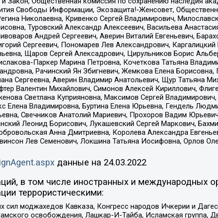
 и Закон, Общественная комиссия по сохранению наследия ак
звития Свободы Информации, Экозащита!-Женсовет, Общественн
Регина Николаевна, Кривенко Сергей Владимирович, Милославс
совна, Туровский Александр Алексеевич, Васильева Анастасия
Пивоваров Андрей Сергеевич, Аверин Виталий Евгеньевич, Бара
горий Сергеевич, Пономарев Лев Александрович, Каргалицкий 
ньевна, Щаров Сергей Алексадрович, Цирульников Борис Альбер
ислакова-Паркер Марина Петровна, Кочеткова Татьяна Владими
сандровна, Рачинский Ян Збигневич, Жемкова Елена Борисовна,
лана Сергеевна, Аверин Владимир Анатольевич, Щур Татьяна М
фтер Валентин Михайлович, Симонов Алексей Кириллович, Флиг
женова Светлана Куприяновна, Максимов Сергей Владимирович, 
кс Елена Владимировна, Буртина Елена Юрьевна, Гендель Людм
евна, Свечников Анатолий Мариевич, Прохоров Вадим Юрьевич
инский Леонид Борисович, Лукашевский Сергей Маркович, Бахм
Добровольская Анна Дмитриевна, Королева Александра Евгенье
евинсон Лев Семенович, Локшина Татьяна Иосифовна, Орлов Ол
ignAgent.aspx
данные на
24.03.2022
ций, в том числе иностранных и международных ор
ции террористическими:
ил моджахедов Кавказа, Конгресс народов Ичкерии и Дагеста
ламского освобождения, Лашкар-И-Тайба, Исламская группа, Дв