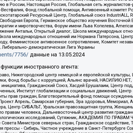
ю в России, Настоящая Россия, Глобальная сеть журналистов
естфалия, Фонд глобальной помощи, Антивоенный комитет России,
татарский Ресурсный Центр, Глобальный союз IndustriALL, Russi
 Свободная Европа, Германское общество изучения Восточной 
и и миротворчества, Форум имени Льва Копелева, American Counci
ое движение Антальи, Открытый диалог, Школа международных отн
Школа международных отношений им Нормана Патерсона, Центр
ду, Феминистское антивоенное сопротивление, Комитет независ
а, Либерально-демократическая Лига Украины
uments/7756/
данные на
13.05.2024
функции иностранного агента:
раво, Нижегородский центр немецкой и европейской культуры,
тики, Фонд борьбы с коррупцией, Альянс врачей, НАСИЛИЮ.НЕТ,
я инициатива, Гражданский Союз, Хасдей Ерушалаим, Центр по
юченных, Институт глобализации и социальных движений, Цент
ты прав граждан, Благотворительный фонд помощи осужденным
а, Проект Апрель, Самарская губерния, Эра здоровья, Мемориал
ера, Центр СИБАЛЬТ, Уральская правозащитная группа, Женщины
по правам человека, Дальневосточный центр развития гражданс
ологических исследований, Сутяжник, АКАДЕМИЯ ПО ПРАВАМ Ч
е Совета Министров северных стран, Гражданское содействие,
я прессы - Сибирь, Частное учреждение в Санкт-Петербурге С