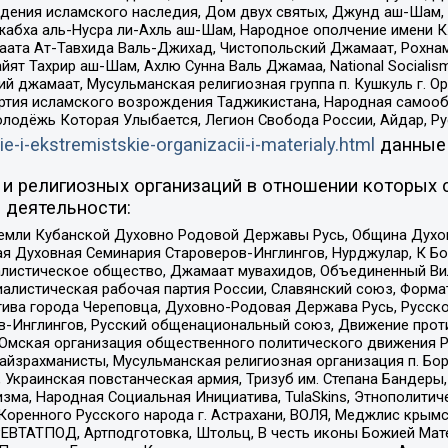
ения исламского наследия, Дом двух святых, Джунд аш-Шам, 
жабха аль-Нусра ли-Ахль аш-Шам, Народное ополчение имени К.
ата Ат-Тавхида Валь-Джихад, Чистопольский Джамаат, Рохнам
ят Тахрир аш-Шам, Ахлю Сунна Валь Джамаа, National Socialism
ий джамаат, Мусульманская религиозная группа п. Кушкуль г. 
ртия исламского возрождения Таджикистана, Народная самооб
олодёжь Которая Улыбается, Легион Свобода России, Айдар, Р
ie-i-ekstremistskie-organizacii-i-materialy.html
данные
и религиозных организаций в отношении которых 
 деятельности:
земли Кубанской Духовно Родовой Державы Русь, Община Духо
 Духовная Семинария Староверов-Инглингов, Нурджулар, К Бо
листическое общество, Джамаат мувахидов, Объединенный Вил
иалистическая рабочая партия России, Славянский союз, Форма
ива города Череповца, Духовно-Родовая Держава Русь, Русск
-Инглингов, Русский общенациональный союз, Движение против
 Омская организация общественного политического движения Р
йзрахманисты, Мусульманская религиозная организация п. Бо
краинская повстанческая армия, Тризуб им. Степана Бандеры, Бр
зма, Народная Социальная Инициатива, TulaSkins, Этнополитич
оренного Русского народа г. Астрахани, ВОЛЯ, Меджлис крымс
РЕВТАТПОД, Артподготовка, Штольц, В честь иконы Божией Мате