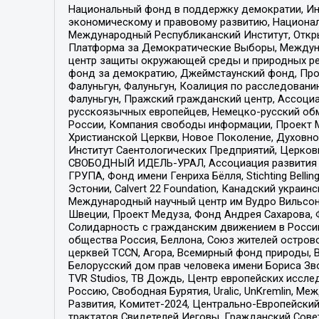
Национальный фонд в поддержку демократии, Ин
экономическому и правовому развитию, Национ
Международный Республиканский Институт, Откры
Платформа за Демократические Выборы, Междуна
центр защиты окружающей среды и природных ресу
фонд за демократию, Джеймстаунский фонд, Прож
Фалуньгун, Фалуньгун, Коалиция по расследован
Фалуньгун, Пражский гражданский центр, Ассоци
русскоязычных европейцев, Немецко-русский об
России, Компания свободы информации, Проект М
Христианской Церкви, Новое Поколение, Духовн
Институт Саентологических Предприятий, Церков
СВОБОДНЫЙ ИДЕЛЬ-УРАЛ, Ассоциация развития ж
ГРУПА, Фонд имени Генриха Бёлля, Stichting Bellin
Эстонии, Calvert 22 Foundation, Канадский укра
Международный научный центр им Вудро Вильсона
Швеции, Проект Медуза, Фонд Андрея Сахарова, Ф
Солидарность с гражданским движением в России 
общества Россия, Беллона, Союз жителей острово
церквей TCCN, Агора, Всемирный фонд природы, B
Белорусский дом прав человека имени Бориса Зво
TVR Studios, ТВ Дождь, Центр европейских иссл
Россию, Свободная Бурятия, Uralic, UnKremlin, 
Развития, Комитет-2024, Центрально-Европейски
трактатов Свидетелей Иеговы, Гражданский Совет