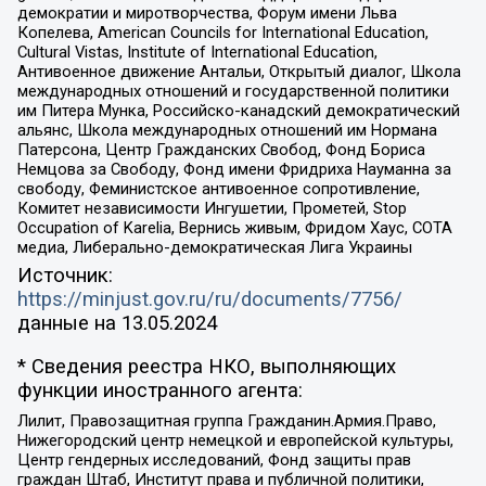
демократии и миротворчества, Форум имени Льва
Копелева, American Councils for International Education,
Cultural Vistas, Institute of International Education,
Антивоенное движение Антальи, Открытый диалог, Школа
международных отношений и государственной политики
им Питера Мунка, Российско-канадский демократический
альянс, Школа международных отношений им Нормана
Патерсона, Центр Гражданских Свобод, Фонд Бориса
Немцова за Свободу, Фонд имени Фридриха Науманна за
свободу, Феминистское антивоенное сопротивление,
Комитет независимости Ингушетии, Прометей, Stop
Occupation of Karelia, Вернись живым, Фридом Хаус, СОТА
медиа, Либерально-демократическая Лига Украины
Источник:
https://minjust.gov.ru/ru/documents/7756/
данные на
13.05.2024
* Сведения реестра НКО, выполняющих
функции иностранного агента:
Лилит, Правозащитная группа Гражданин.Армия.Право,
Нижегородский центр немецкой и европейской культуры,
Центр гендерных исследований, Фонд защиты прав
граждан Штаб, Институт права и публичной политики,