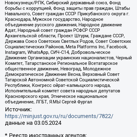
Новокузнецк/РПК, Сибирский державный союз, Фонд
борьбы с коррупцией, Фонд защиты прав граждан, Штабы
Навального, Совет граждан СССР Прикубанского округа г.
Краснодара, Мужское государство, Народное
объединение русского движения, Народное движение
Адат, Народный совет граждан РСФСР СССР
Архангельской области, Проект Штурм, Граждане СССР,
Держава Союз Советских Светлых Родов, Совет Советских
Социалистических Районов, Meta Platforms Inc, Facebook,
Instagram, WhatsApp, СИЧ-С14, Добровольческое
Движение Организации украинских националистов, Черный
Комитет, Татарстанское Региональное Всетатарское
общественное движение, Невоград, Молодежное
Демократическое Движение Весна, Верховный Совет
Татарской Автономной Советской Социалистической
Республики, Конгресс ойрат-калмыцкого народа,
Исполнительный комитет совета народных депутатов
Красноярского края, Этническое национальное
объединение, ЛГБТ, Я.МЫ Сергей Фургал
Источник:
https://minjust.gov.ru/ru/documents/7822/
данные на
03.05.2024
* Реестр иностранных агентов: