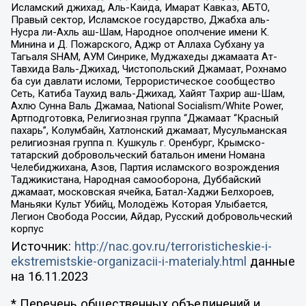
Исламский джихад, Аль-Каида, Имарат Кавказ, АБТО,
Правый сектор, Исламское государство, Джабха аль-
Нусра ли-Ахль аш-Шам, Народное ополчение имени К.
Минина и Д. Пожарского, Аджр от Аллаха Субхану уа
Тагьаля SHAM, АУМ Синрике, Муджахеды джамаата Ат-
Тавхида Валь-Джихад, Чистопольский Джамаат, Рохнамо
ба суи давлати исломи, Террористическое сообщество
Сеть, Катиба Таухид валь-Джихад, Хайят Тахрир аш-Шам,
Ахлю Сунна Валь Джамаа, National Socialism/White Power,
Артподготовка, Религиозная группа “Джамаат “Красный
пахарь”, Колумбайн, Хатлонский джамаат, Мусульманская
религиозная группа п. Кушкуль г. Оренбург, Крымско-
татарский добровольческий батальон имени Номана
Челебиджихана, Азов, Партия исламского возрождения
Таджикистана, Народная самооборона, Дуббайский
джамаат, московская ячейка, Батал-Хаджи Белхороев,
Маньяки Культ Убийц, Молодёжь Которая Улыбается,
Легион Свобода России, Айдар, Русский добровольческий
корпус
Источник:
http://nac.gov.ru/terroristicheskie-i-
ekstremistskie-organizacii-i-materialy.html
данные
на
16.11.2023
* Перечень общественных объединений и