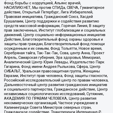
Фонд борьбы с коррупцией, Альянс врачей,
НАСИЛИЮ.НЕТ, Мы против СПИДа, СВЕЧА, Гуманитарное
действие, Открытый Петербург, Лига Избирателей,
Правовая инициатива, Гражданский Союз, Хасдей
Ерушалаим, Центр поддержки и содействия развитию
средств массовой информации, Горячая Линия, В защиту
прав заключенных, Институт глобализации и социальных
движений, Центр социально-информационных инициатив
Действие, Благотворительный фонд охраны здоровья и
защиты прав граждан, Благотворительный фонд помощи
осужденным и их семьям, Фонд Тольятти, Новое время,
Серебряная тайга, Так-Так-Так, Сова, центр Анна, Проект
Апрель, Самарская губерния, Эра здоровья, Мемориал,
Аналитический Центр Юрия Левады, Издательство Парк
Гагарина, Фонд имени Андрея Рылькова, Сфера, Центр
СИБАЛЬТ, Уральская правозащитная группа, Женщины
Евразии, Институт прав человека, Фонд защиты гласности,
Российский исследовательский центр по правам человека,
Дальневосточный центр развития гражданских инициатив
и социального партнерства, Гражданское действие, Центр
независимых социологических исследований, Сутяжник,
АКАДЕМИЯ ПО ПРАВАМ ЧЕЛОВЕКА, Центр развития
некоммерческих организаций, Частное учреждение в
Калининграде Совета Министров северных стран,
Гражданское содействие, Трансперенси Интернешнл-Р,