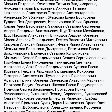
Марина Петровна, Кочеткова Татьяна Владимировна,
Чуркина Наталья Валерьевна, Акимова Татьяна
Николаевна, Золотарева Екатерина Александровна,
Рачинский Ян Збигневич, Жемкова Елена Борисовна,
Гудков Лев Дмитриевич, Илларионова Юлия Юрьевна,
Саранг Анна Васильевна, Захарова Светлана Сергеевна,
Аверин Владимир Анатольевич, Щур Татьяна Михайловна,
Щур Николай Алексеевич, Блинушов Андрей Юрьевич,
Мосин Алексей Геннадьевич, Гефтер Валентин Михайлович,
Симонов Алексей Кириллович, Флиге Ирина Анатольевна,
Мельникова Валентина Дмитриевна, Вититинова Елена
Владимировна, Баженова Светлана Куприяновна,
Максимов Сергей Владимирович, Беляев Сергей Иванович,
Голубева Елена Николаевна, Ганнушкина Светлана
Алексеевна, Закс Елена Владимировна, Буртина Елена
Юрьевна, Гендель Людмила Залмановна, Кокорина
Екатерина Алексеевна, Шуманов Илья Вячеславович,
Арапова Галина Юрьевна, Свечников Анатолий Мариевич,
Прохоров Вадим Юрьевич, Шахова Елена Владимировна,
Подузов Сергей Васильевич, Протасова Ирина
Вячеславовна, Литинский Леонид Борисович, Лукашевский
Сергей Маркович, Бахмин Вячеслав Иванович, Шабад
Анатолий Ефимович, Сухих Дарья Николаевна, Орлов Олег
Петрович, Добровольская Анна Дмитриевна, Королева
Александра Евгеньевна, Смирнов Владимир