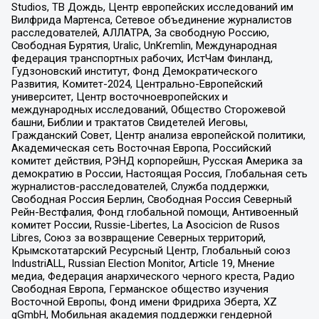
Studios, ТВ Дождь, Центр европейских исследований им
Вилфрида Мартенса, Сетевое объединение журналистов
расследователей, АЛЛАТРА, За свободную Россию,
Свободная Бурятия, Uralic, UnKremlin, Международная
федерация транспортных рабочих, ИстЧам Финланд,
Гудзоновский институт, Фонд Демократического
Развития, Комитет-2024, Центрально-Европейский
университет, Центр восточноевропейских и
международных исследований, Общество Сторожевой
башни, Библии и трактатов Свидетелей Иеговы,
Гражданский Совет, Центр анализа европейской политики,
Академическая сеть Восточная Европа, Российский
комитет действия, РЭНД корпорейшн, Русская Америка за
демократию в России, Настоящая Россия, Глобальная сеть
журналистов-расследователей, Служба поддержки,
Свободная Россия Берлин, Свободная Россия Северный
Рейн-Вестфалия, Фонд глобальной помощи, Антивоенный
комитет России, Russie-Libertes, La Asocicion de Rusos
Libres, Союз за возвращение Северных территорий,
Крымскотатарский Ресурсный Центр, Глобальный союз
IndustriALL, Russian Election Monitor, Article 19, Мнение
медиа, Федерация анархического черного креста, Радио
Свободная Европа, Германское общество изучения
Восточной Европы, Фонд имени Фридриха Эберта, XZ
gGmbH, Мобильная академия поддержки гендерной