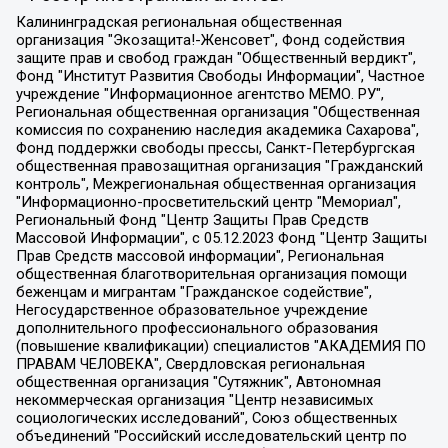
Калининградская региональная общественная организация "Экозащита!-Женсовет", Фонд содействия защите прав и свобод граждан "Общественный вердикт", Фонд "Институт Развития Свободы Информации", Частное учреждение "Информационное агентство МЕМО. РУ", Региональная общественная организация "Общественная комиссия по сохранению наследия академика Сахарова", Фонд поддержки свободы прессы, Санкт-Петербургская общественная правозащитная организация "Гражданский контроль", Межрегиональная общественная организация "Информационно-просветительский центр "Мемориал", Региональный Фонд "Центр Защиты Прав Средств Массовой Информации", с 05.12.2023 Фонд "Центр Защиты Прав Средств массовой информации", Региональная общественная благотворительная организация помощи беженцам и мигрантам "Гражданское содействие", Негосударственное образовательное учреждение дополнительного профессионального образования (повышение квалификации) специалистов "АКАДЕМИЯ ПО ПРАВАМ ЧЕЛОВЕКА", Свердловская региональная общественная организация "Сутяжник", Автономная некоммерческая организация "Центр независимых социологических исследований", Союз общественных объединений "Российский исследовательский центр по правам человека", Региональное общественное учреждение научно-информационный центр "МЕМОРИАЛ", Некоммерческая организация "Фонд защиты гласности", Автономная некоммерческая организация "Институт прав человека", Городская общественная организация "Екатеринбургское общество "МЕМОРИАЛ", Городская общественная организация "Рязанское историко-просветительское и правозащитное общество "Мемориал" (Рязанский Мемориал), Челябинский региональный орган общественной самодеятельности – женское общественное объединение "Женщины Евразии", Челябинский региональный орган общественной самодеятельности "Уральская правозащитная группа", Фонд содействия защите здоровья и социальной справедливости имени Андрея Рылькова, Автономная Некоммерческая Организация "Аналитический Центр Юрия Левады", Автономная некоммерческая организация социальной поддержки населения "Проект Апрель", Региональная общественная организация помощи женщинам и детям, находящимся в кризисной ситуации "Информационно-методический центр "Анна", Фонд содействия развитию массовых коммуникаций и правовому просвещению "Так-так-Так", Фонд содействия устойчивому развитию "Серебряная тайга", Свердловский региональный общественный фонд социальных проектов "Новое время", "Idel.Реалии", Кавказ.Реалии, Крым.Реалии, Телеканал Настоящее Время, Татаро-башкирская служба Радио Свобода (Azatliq Radiosi), Радио Свободная Европа/Радио Свобода (PCE/PC), "Сибирь.Реалии", "Фактограф", Благотворительный фонд помощи осужденным и их семьям, Автономная некоммерческая организация "Институт глобализации и социальных движений", Фонд "В защиту прав заключенных", Частное учреждение "Центр поддержки и содействия развитию средств массовой информации", Пензенский региональный общественный благотворительный фонд "Гражданский союз", "Север.Реалии", Некоммерческая организация Фонд "Правовая инициатива", Общество с ограниченной ответственностью "Радио Свободная Европа/Радио Свобода", Чешское информационное агентство "MEDIUM-ORIENT", Красноярская региональная общественная организация "Мы против СПИДа", Камалягин Денис Николаевич, Маркелов Сергей Евгеньевич, Пономарев Лев Александрович, Савицкая Людмила Алексеевна, Автономная некоммерческая организация "Центр по работе с проблемой насилия "НАСИЛИЮ.НЕТ", Межрегиональный профессиональный союз работников здравоохранения "Альянс врачей", Юридическое лицо, зарегистрированное в Латвийской Республике, SIA "Medusa Project" (регистрационный номер 40103797863, дата регистрации 10.06.2014), Некоммерческая организация "Фонд по борьбе с коррупцией", Автономная некоммерческая организация "Институт права и публичной политики", Баданин Роман Сергеевич, Гликин Максим Александрович, Железнова Мария Михайловна, Лукьянова Юлия Сергеевна, Маетная Елизавета Витальевна, Маняхин Петр Борисович, Чуракова Ольга Владимировна, Ярош Юлия Петровна, Юридическое лицо "The Insider SIA", зарегистрированное в Риге, Латвийская Республика (дата регистрации 26.06.2015), являющееся администратором доменного имени интернет-издания "The Insider SIA", https://theins.ru, Постернак Алексей Евгеньевич, Рубин Михаил Аркадьевич, Анин Роман Александрович, Юридическое лицо Istories fonds, зарегистрированное в Латвийской Республике (регистрационный номер 50008295751, дата регистрации 24.02.2020), Великовский Дмитрий Александрович, Долинина Ирина Николаевна, Мароховская Алеся Алексеевна, Шлейнов Роман Юрьевич, Шмагун Олеся Валентиновна, Общество с ограниченной ответственностью "Альтаир 2021", Общество с ограниченной ответственностью "Вега 2021", Общество с ограниченной ответственностью "Главный редактор 2021", Общество с ограниченной ответственностью "Ромашки монолит", Важенков Артем Валерьевич, Ивановская областная общественная организация "Центр гендерных исследований", Гурман Юрий Альбертович, Медиапроект "ОВД-Инфо", Егоров Владимир Владимирович, Жилинский Владимир Александрович, Общество с ограниченной ответственностью "ЗП", Иванова София Юрьевна, Карезина Инна Павловна, Кильтау Екатерина Викторовна, Петров Алексей Викторович, Пискунов Сергей Евгеньевич, Смирнов Сергей Сергеевич, Тихонов Михаил Сергеевич, Общество с ограниченной ответственностью "ЖУРНАЛИСТ-ИНОСТРАННЫЙ АГЕНТ", Арапова Галина Юрьевна, Вольтская Татьяна Анатольевна, Американская компания "Mason G.E.S. Anonymous Foundation" (США), являющаяся владельцем интернет-издания https://mnews.world/, Компания "Stichting Bellingcat", зарегистрированная в Нидерландах (дата регистрации 11.07.2018), Захаров Андрей Вячеславович, Клепиковская Екатерина Дмитриевна, Общество с ограниченной ответственностью "МЕМО", Перл Роман Александрович, Симонов Евгений Алексеевич, Соловьева Елена Анатольевна, Сотников Даниил Владимирович, Сурначева Елизавета Дмитриевна, Автономная некоммерческая организация по защите прав человека и информированию населения "Якутия – Наше Мнение", Общество с ограниченной ответственностью "Москоу диджитал медиа", с 26.01.2023 Общество с ограниченной ответственностью "Чайка Белые сады", Ветошкина Валерия Валерьевна, Заговора Максим Александрович, Межрегиональное общественное движение "Российская ЛГБТ - сеть", Оленичев Максим Владимирович, Павлов Иван Юрьевич, Скворцова Елена Сергеевна, Общество с ограниченной ответственностью "Как бы инагент", Кочетков Игорь Викторович, Общество с ограниченной ответственностью "Честные выборы", Еланчик Олег Александрович, Общество с ограниченной ответственностью "Нобелевский призыв", Гималова Регина Эмилевна, Григорьев Андрей Валерьевич, Григорьева Алина Александровна, Ассоциация по содействию защите прав призывников, альтернативнослужащих и военнослужащих "Правозащитная группа "Гражданин.Армия.Право", Хисамова Регина Фаритовна, Автономная некоммерческая организация по реализации социально-правовых программ "Лилит", Дальневосточное общественное движение "Маяк", Санкт-Петербургская ЛГБТ-инициативная группа "Выход", Инициативная группа ЛГБТ+ "Реверс", Алексеев Андрей Викторович, Бекбулатова Таисия Львовна, Беляев Иван Михайлович, Владыкина Елена Сергеевна, Гельман Марат Александрович, Никульшина Вероника Юрьевна, Толоконникова Надежда Андреевна, Шендерович Виктор Анатольевич, Общество с ограниченной ответственностью "Данное сообщение", Общество с ограниченной ответственностью Издательский дом "Новая глава", Айнбиндер Александра Александровна, Московский комьюнити-центр для ЛГБТ+инициатив, Благотворительный фонд развития филантропии, Deutsche Welle (Германия, Kurt-Schumacher-Strasse 3, 53113 Bonn), Борзунова Мария Михайловна, Воробьев Виктор Викторович, Голубева Анна Львовна, Константинова Алла Михайловна, Малкова Ирина Владимировна, Мурадов Мурад Абдулгалимович, Осетинская Елизавета Николаевна, Понасенков Евгений Николаевич, Ганапольский Матвей Юрьевич, Киселев Евгений Алексеевич, Борухович Ирина Григорьевна, Дремин Иван Тимофеевич, Дубровский Дмитрий Викторович, Красноярская региональная общественная организация поддержки и развития альтернативных образовательных технологий и межкультурных коммуникаций "ИНТЕРРА", Маяковская Екатерина Алексеевна, Фейгин Марк Захарович, Филимонов Андрей Викторович, Дзугкоева Регина Николаевна, Доброхотов Роман Александрович, Дудь Юрий Александрович, Елкин Сергей Владимирович, Кругликов Кирилл Игоревич, Сабунаева Мария Леонидовна, Семенов Алексей Владимирович, Шаинян Карен Багратович, Шульман Екатерина Михайловна, Асафьев Артур Валерьевич, Вахштайн Виктор Семенович, Венедиктов Алексей Алексеевич, Лушникова Екатерина Евгеньевна, Волков Леонид Михайлович, Невзоров Александр Глебович, Пархоменко Сергей Борисович, Сироткин Ярослав Николаевич, Кара-Мурза Владимир Владимирович, Баранова Наталья Владимировна, Гозман Леонид Яковлевич, Кагарлицкий Борис Юльевич, Климарев Михаил Валерьевич, Милов Владимир Станиславович, Автономная некоммерческая организация Краснодарский центр современного искусства "Типография", Моргенштерн Алишер Тагирович, Соболь Любовь Эдуардовна, Общество с ограниченной ответственностью "ЛИЗА НОРМ", Каспаров Гарри Кимович, Ходорковский Михаил Борисович, Общество с ограниченной ответственностью "Апрельские тезисы", Данилович Ирина Брониславовна, Кашин Олег Владимирович, Петров Николай Владимирович, Пивоваров Алексей Владимирович, Соколов Михаил Владимирович, Цветкова Юлия Владимировна, Чичваркин Евгений Александрович, Комитет против пыток/Команда против пыток, Общество с ограниченной ответственностью "Первый научный", Общество с ограниченной ответственностью "Вертолет и ко", Белоцерковская Вероника Борисовна, Кац Максим Евгеньевич, Лазарева Татьяна Юрьевна, Шаведдинов Руслан Табризович, Яшин Илья Валерьевич, Общество с ограниченной ответственностью "Иноагент ААВ", Алешковский Дмитрий Петрович, Альбац Евгения Марковна, Быков Дмитрий Львович, Галямина Юлия Евгеньевна, Лойко Сергей Леонидович, Мартынов Кирилл Константинович, Медведев Сергей Александрович, Крашенинников Федор Геннадиевич, Гордеева Катерина Вл