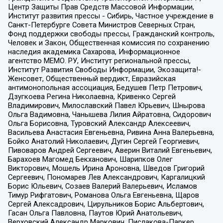
Центр Защиты Прав Средств Массовой Информации,
Институт развития прессы - Сибирь, Частное учреждение в
Санкт-Петербурге Совета Министров Северных Стран,
Фонд поддержки свободы прессы, Гражданский контроль,
Человек и Закон, Общественная комиссия по сохранению
наследия академика Сахарова, Информационное
агентство МЕМО. РУ, Институт региональной прессы,
Институт Развития Свободы Информации, Экозащита!-
Женсовет, Общественный вердикт, Евразийская
антимонопольная ассоциация, Бедушев Петр Петрович,
Дзугкоева Регина Николаевна, Кривенко Сергей
Владимирович, Милославский Павел Юрьевич, Шнырова
Ольга Вадимовна, Чанышева Лилия Айратовна, Сидорович
Ольга Борисовна, Туровский Александр Алексеевич,
Васильева Анастасия Евгеньевна, Ривина Анна Валерьевна,
Бойко Анатолий Николаевич, Дугин Сергей Георгиевич,
Пивоваров Андрей Сергеевич, Аверин Виталий Евгеньевич,
Барахоев Магомед Бекханович, Шарипков Олег
Викторович, Мошель Ирина Ароновна, Шведов Григорий
Сергеевич, Пономарев Лев Александрович, Каргалицкий
Борис Юльевич, Созаев Валерий Валерьевич, Исламов
Тимур Рифгатович, Романова Ольга Евгеньевна, Щаров
Сергей Алексадрович, Цирульников Борис Альбертович,
Гасан Ольга Павловна, Паутов Юрий Анатольевич,
Верховский Александр Маркович, Пислакова-Паркер