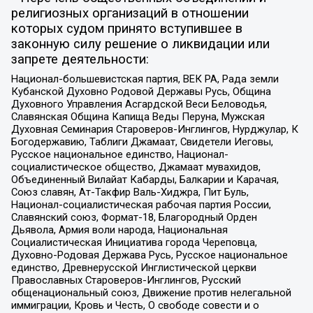
религиозных организаций в отношении
которых судом принято вступившее в
законную силу решение о ликвидации или
запрете деятельности:
Национал-большевистская партия, ВЕК РА, Рада земли
Кубанской Духовно Родовой Державы Русь, Община
Духовного Управления Асгардской Веси Беловодья,
Славянская Община Капища Веды Перуна, Мужская
Духовная Семинария Староверов-Инглингов, Нурджулар, К
Богодержавию, Таблиги Джамаат, Свидетели Иеговы,
Русское национальное единство, Национал-
социалистическое общество, Джамаат мувахидов,
Объединенный Вилайат Кабарды, Балкарии и Карачая,
Союз славян, Ат-Такфир Валь-Хиджра, Пит Буль,
Национал-социалистическая рабочая партия России,
Славянский союз, Формат-18, Благородный Орден
Дьявола, Армия воли народа, Национальная
Социалистическая Инициатива города Череповца,
Духовно-Родовая Держава Русь, Русское национальное
единство, Древнерусской Инглистической церкви
Православных Староверов-Инглингов, Русский
общенациональный союз, Движение против нелегальной
иммиграции, Кровь и Честь, О свободе совести и о