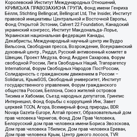
Королевский Институт Международных Отношений,
КРИМСЬКА ПРАВОЗАХИСНА ГРУПА, Фонд имени Генриха
Бёлля, Stichting Bellingcat, Bellingcat Ltd, The Insider, Институт
правовой инициативы Центральной и Восточной Европы,
Фонд Открытой Эстонии, Calvert 22 Foundation, Канадский
украинский конгресс, Институт Макдональда-Лорье,
Украинская национальная федерация Канады,
Декабристы, Международный научный центр им Вудро
Вильсона, Свободная пресса, Возрождение, Всеукраинский
духовный центр , Риддл, Русский антивоенный комитет в
Швеции, Проект Медуза, Фонд Андрея Сахарова, Форум
свободной России, Лига Свободных Наций, Transparеncy
International, Форум Свободных Народов ПостРоссии,
Солидарность с гражданским движением в России –
Solidarus, КрымSOS, Свободный университет, Институт
государственного управления, Форум гражданского
общества Россия, Беллона, Союз жителей островов
Тисима и Хабомаи, Съезд народных депутатов, Гринпис
Интернешнл, Фонд борьбы с коррупцией Инк, Завет
церквей TCCN, Агора, Всемирный фонд природы, BDR
Novaja Gazeta-Europe, Алтай проект, Образовательный дом
прав человека Чернигов, Фонд Дом Прав Человека,
Белорусский дом прав человека имени Бориса Звозскова,
Дом прав человека Тбилиси, Дом прав человека Ереван,
Дом прав человека Крым, Центр дикого лосося, TVR