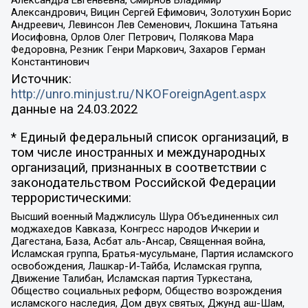
Александрович, Вицин Сергей Ефимович, Золотухин Борис
Андреевич, Левинсон Лев Семенович, Локшина Татьяна
Иосифовна, Орлов Олег Петрович, Полякова Мара
Федоровна, Резник Генри Маркович, Захаров Герман
Константинович
Источник:
http://unro.minjust.ru/NKOForeignAgent.aspx
данные на
24.03.2022
* Единый федеральный список организаций, в
том числе иностранных и международных
организаций, признанных в соответствии с
законодательством Российской Федерации
террористическими:
Высший военный Маджлисуль Шура Объединенных сил
моджахедов Кавказа, Конгресс народов Ичкерии и
Дагестана, База, Асбат аль-Ансар, Священная война,
Исламская группа, Братья-мусульмане, Партия исламского
освобождения, Лашкар-И-Тайба, Исламская группа,
Движение Талибан, Исламская партия Туркестана,
Общество социальных реформ, Общество возрождения
исламского наследия, Дом двух святых, Джунд аш-Шам,