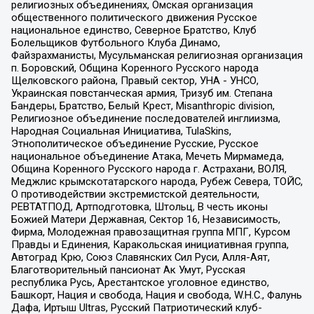
религиозных объединениях, Омская организация
общественного политического движения Русское
национальное единство, Северное Братство, Клуб
Болельщиков Футбольного Клуба Динамо,
Файзрахманисты, Мусульманская религиозная организация
п. Боровский, Община Коренного Русского народа
Щелковского района, Правый сектор, УНА - УНСО,
Украинская повстанческая армия, Тризуб им. Степана
Бандеры, Братство, Белый Крест, Misanthropic division,
Религиозное объединение последователей инглиизма,
Народная Социальная Инициатива, TulaSkins,
Этнополитическое объединение Русские, Русское
национальное объединение Атака, Мечеть Мирмамеда,
Община Коренного Русского народа г. Астрахани, ВОЛЯ,
Меджлис крымскотатарского народа, Рубеж Севера, ТОЙС,
О противодействии экстремистской деятельности,
РЕВТАТПОД, Артподготовка, Штольц, В честь иконы
Божией Матери Державная, Сектор 16, Независимость,
Фирма, Молодежная правозащитная группа МПГ, Курсом
Правды и Единения, Каракольская инициативная группа,
Автоград Крю, Союз Славянских Сил Руси, Алля-Аят,
Благотворительный пансионат Ак Умут, Русская
республика Русь, Арестантское уголовное единство,
Башкорт, Нация и свобода, Нация и свобода, W.H.С., Фалунь
Дафа, Иртыш Ultras, Русский Патриотический клуб-