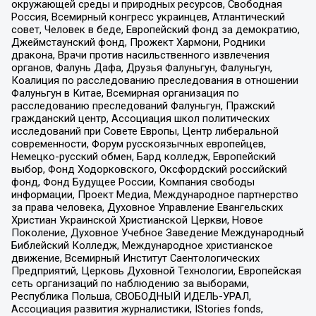
окружающей среды и природных ресурсов, Свободная
Россия, Всемирный конгресс украинцев, Атлантический
совет, Человек в беде, Европейский фонд за демократию,
Джеймстаунский фонд, Прожект Хармони, Родники
дракона, Врачи против насильственного извлечения
органов, Фалунь Дафа, Друзья Фалуньгун, Фалуньгун,
Коалиция по расследованию преследования в отношении
Фалуньгун в Китае, Всемирная организация по
расследованию преследований Фалуньгун, Пражский
гражданский центр, Ассоциация школ политических
исследований при Совете Европы, Центр либеральной
современности, Форум русскоязычных европейцев,
Немецко-русский обмен, Бард колледж, Европейский
выбор, Фонд Ходорковского, Оксфордский российский
фонд, Фонд Будущее России, Компания свободы
информации, Проект Медиа, Международное партнерство
за права человека, Духовное Управление Евангельских
Христиан Украинской Христианской Церкви, Новое
Поколение, Духовное Учебное Заведение Международный
Библейский Колледж, Международное христианское
движение, Всемирный Институт Саентологических
Предприятий, Церковь Духовной Технологии, Европейская
сеть организаций по наблюдению за выборами,
Республика Польша, СВОБОДНЫЙ ИДЕЛЬ-УРАЛ,
Ассоциация развития журналистики, IStories fonds,