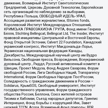
движение, Всемирный Институт Саентологических
Предприятий, Церковь Духовной Технологии, Европейская
сеть организаций по наблюдению за выборами,
Республика Польша, СВОБОДНЫЙ ИДЕЛЬ-УРАЛ,
Ассоциация развития журналистики, IStories fonds,
Королевский Институт Международных Отношений,
КРИМСЬКА ПРАВОЗАХИСНА ГРУПА, Фонд имени Генриха
Бёлля, Stichting Bellingcat, Bellingcat Ltd, The Insider, Институт
правовой инициативы Центральной и Восточной Европы,
Фонд Открытой Эстонии, Calvert 22 Foundation, Канадский
украинский конгресс, Институт Макдональда-Лорье,
Украинская национальная федерация Канады,
Декабристы, Международный научный центр им Вудро
Вильсона, Свободная пресса, Возрождение, Всеукраинский
духовный центр , Риддл, Русский антивоенный комитет в
Швеции, Проект Медуза, Фонд Андрея Сахарова, Форум
свободной России, Лига Свободных Наций, Transparеncy
International, Форум Свободных Народов ПостРоссии,
Солидарность с гражданским движением в России –
Solidarus, КрымSOS, Свободный университет, Институт
государственного управления, Форум гражданского
общества Россия, Беллона, Союз жителей островов
Тисима и Хабомаи, Съезд народных депутатов, Гринпис
Интернешнл, Фонд борьбы с коррупцией Инк, Завет
церквей TCCN, Агора, Всемирный фонд природы, BDR