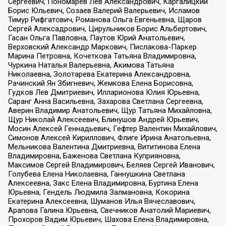
Сергеевич, Пономарев Лев Александрович, Каргалицкий
Борис Юльевич, Созаев Валерий Валерьевич, Исламов
Тимур Рифгатович, Романова Ольга Евгеньевна, Щаров
Сергей Алексадрович, Цирульников Борис Альбертович,
Гасан Ольга Павловна, Паутов Юрий Анатольевич,
Верховский Александр Маркович, Пислакова-Паркер
Марина Петровна, Кочеткова Татьяна Владимировна,
Чуркина Наталья Валерьевна, Акимова Татьяна
Николаевна, Золотарева Екатерина Александровна,
Рачинский Ян Збигневич, Жемкова Елена Борисовна,
Гудков Лев Дмитриевич, Илларионова Юлия Юрьевна,
Саранг Анна Васильевна, Захарова Светлана Сергеевна,
Аверин Владимир Анатольевич, Щур Татьяна Михайловна,
Щур Николай Алексеевич, Блинушов Андрей Юрьевич,
Мосин Алексей Геннадьевич, Гефтер Валентин Михайлович,
Симонов Алексей Кириллович, Флиге Ирина Анатольевна,
Мельникова Валентина Дмитриевна, Вититинова Елена
Владимировна, Баженова Светлана Куприяновна,
Максимов Сергей Владимирович, Беляев Сергей Иванович,
Голубева Елена Николаевна, Ганнушкина Светлана
Алексеевна, Закс Елена Владимировна, Буртина Елена
Юрьевна, Гендель Людмила Залмановна, Кокорина
Екатерина Алексеевна, Шуманов Илья Вячеславович,
Арапова Галина Юрьевна, Свечников Анатолий Мариевич,
Прохоров Вадим Юрьевич, Шахова Елена Владимировна,