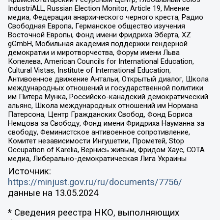
IndustriALL, Russian Election Monitor, Article 19, Мнение
медиа, Федерация анархического черного креста, Радио
Свободная Европа, Германское общество изучения
Восточной Европы, Фонд имени Фридриха Эберта, XZ
gGmbH, Мобильная академия поддержки гендерной
демократии и миротворчества, Форум имени Льва
Копелева, American Councils for International Education,
Cultural Vistas, Institute of International Education,
Антивоенное движение Антальи, Открытый диалог, Школа
международных отношений и государственной политики
им Питера Мунка, Российско-канадский демократический
альянс, Школа международных отношений им Нормана
Патерсона, Центр Гражданских Свобод, Фонд Бориса
Немцова за Свободу, Фонд имени Фридриха Науманна за
свободу, Феминистское антивоенное сопротивление,
Комитет независимости Ингушетии, Прометей, Stop
Occupation of Karelia, Вернись живым, Фридом Хаус, СОТА
медиа, Либерально-демократическая Лига Украины
Источник:
https://minjust.gov.ru/ru/documents/7756/
данные на
13.05.2024
* Сведения реестра НКО, выполняющих