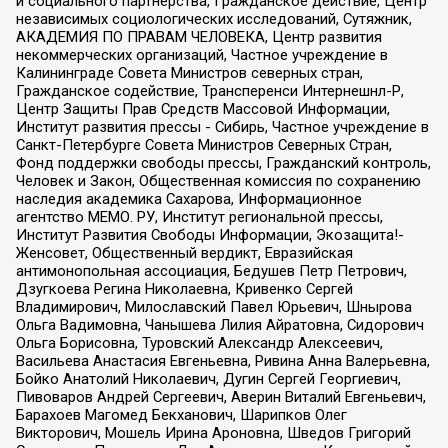
и социального партнерства, Гражданское действие, Центр
независимых социологических исследований, Сутяжник,
АКАДЕМИЯ ПО ПРАВАМ ЧЕЛОВЕКА, Центр развития
некоммерческих организаций, Частное учреждение в
Калининграде Совета Министров северных стран,
Гражданское содействие, Трансперенси Интернешнл-Р,
Центр Защиты Прав Средств Массовой Информации,
Институт развития прессы - Сибирь, Частное учреждение в
Санкт-Петербурге Совета Министров Северных Стран,
Фонд поддержки свободы прессы, Гражданский контроль,
Человек и Закон, Общественная комиссия по сохранению
наследия академика Сахарова, Информационное
агентство МЕМО. РУ, Институт региональной прессы,
Институт Развития Свободы Информации, Экозащита!-
Женсовет, Общественный вердикт, Евразийская
антимонопольная ассоциация, Бедушев Петр Петрович,
Дзугкоева Регина Николаевна, Кривенко Сергей
Владимирович, Милославский Павел Юрьевич, Шнырова
Ольга Вадимовна, Чанышева Лилия Айратовна, Сидорович
Ольга Борисовна, Туровский Александр Алексеевич,
Васильева Анастасия Евгеньевна, Ривина Анна Валерьевна,
Бойко Анатолий Николаевич, Дугин Сергей Георгиевич,
Пивоваров Андрей Сергеевич, Аверин Виталий Евгеньевич,
Барахоев Магомед Бекханович, Шарипков Олег
Викторович, Мошель Ирина Ароновна, Шведов Григорий