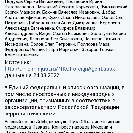
Подузов Сергей Васильевич, Протасова Ирина
Вячеславовна, Литинский Леонид Борисович, Лукашевский
Сергей Маркович, Бахмин Вячеслав Иванович, Шабад
Анатолий Ефимович, Сухих Дарья Николаевна, Орлов Олег
Петрович, Добровольская Анна Дмитриевна, Королева
Александра Евгеньевна, Смирнов Владимир
Александрович, Вицин Сергей Ефимович, Золотухин Борис
Андреевич, Левинсон Лев Семенович, Локшина Татьяна
Иосифовна, Орлов Олег Петрович, Полякова Мара
Федоровна, Резник Генри Маркович, Захаров Герман
Константинович
Источник:
http://unro.minjust.ru/NKOForeignAgent.aspx
данные на
24.03.2022
* Единый федеральный список организаций, в
том числе иностранных и международных
организаций, признанных в соответствии с
законодательством Российской Федерации
террористическими:
Высший военный Маджлисуль Шура Объединенных сил
моджахедов Кавказа, Конгресс народов Ичкерии и
Дагестана, База, Асбат аль-Ансар, Священная война,