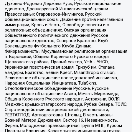
Духовно-Родовая Держава Русь, Русское национальное
единство, Древнерусской Инглистической церкви
Православных Староверов-Инглингов, Русский
общенациональный союз, Движение против нелегальной
иммиграции, Кровь и Честь, О свободе совести и о
религиозных объединениях, Омская организация
общественного политического движения Русское
национальное единство, Северное Братство, Клуб
Болельщиков Футбольного Клуба Динамо,
Файзрахманисты, Мусульманская религиозная организация
п. Боровский, Община Коренного Русского народа
Щелковского района, Правый сектор, УНА - УНСО,
Украинская повстанческая армия, Тризуб им. Степана
Бандеры, Братство, Белый Крест, Misanthropic division,
Религиозное объединение последователей инглиизма,
Народная Социальная Инициатива, TulaSkins,
Этнополитическое объединение Русские, Русское
национальное объединение Атака, Мечеть Мирмамеда,
Община Коренного Русского народа г. Астрахани, ВОЛЯ,
Меджлис крымскотатарского народа, Рубеж Севера, ТОЙС,
О противодействии экстремистской деятельности,
РЕВТАТПОД, Артподготовка, Штольц, В честь иконы
Божией Матери Державная, Сектор 16, Независимость,
Фирма, Молодежная правозащитная группа МПГ, Курсом
Правды и Единения, Каракольская инициативная группа,