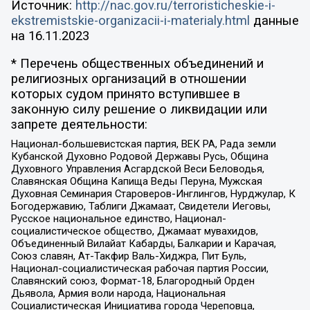
Источник:
http://nac.gov.ru/terroristicheskie-i-
ekstremistskie-organizacii-i-materialy.html
данные
на
16.11.2023
* Перечень общественных объединений и
религиозных организаций в отношении
которых судом принято вступившее в
законную силу решение о ликвидации или
запрете деятельности:
Национал-большевистская партия, ВЕК РА, Рада земли
Кубанской Духовно Родовой Державы Русь, Община
Духовного Управления Асгардской Веси Беловодья,
Славянская Община Капища Веды Перуна, Мужская
Духовная Семинария Староверов-Инглингов, Нурджулар, К
Богодержавию, Таблиги Джамаат, Свидетели Иеговы,
Русское национальное единство, Национал-
социалистическое общество, Джамаат мувахидов,
Объединенный Вилайат Кабарды, Балкарии и Карачая,
Союз славян, Ат-Такфир Валь-Хиджра, Пит Буль,
Национал-социалистическая рабочая партия России,
Славянский союз, Формат-18, Благородный Орден
Дьявола, Армия воли народа, Национальная
Социалистическая Инициатива города Череповца,