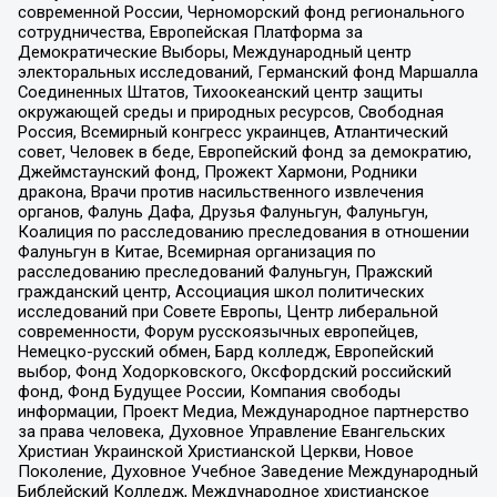
современной России, Черноморский фонд регионального
сотрудничества, Европейская Платформа за
Демократические Выборы, Международный центр
электоральных исследований, Германский фонд Маршалла
Соединенных Штатов, Тихоокеанский центр защиты
окружающей среды и природных ресурсов, Свободная
Россия, Всемирный конгресс украинцев, Атлантический
совет, Человек в беде, Европейский фонд за демократию,
Джеймстаунский фонд, Прожект Хармони, Родники
дракона, Врачи против насильственного извлечения
органов, Фалунь Дафа, Друзья Фалуньгун, Фалуньгун,
Коалиция по расследованию преследования в отношении
Фалуньгун в Китае, Всемирная организация по
расследованию преследований Фалуньгун, Пражский
гражданский центр, Ассоциация школ политических
исследований при Совете Европы, Центр либеральной
современности, Форум русскоязычных европейцев,
Немецко-русский обмен, Бард колледж, Европейский
выбор, Фонд Ходорковского, Оксфордский российский
фонд, Фонд Будущее России, Компания свободы
информации, Проект Медиа, Международное партнерство
за права человека, Духовное Управление Евангельских
Христиан Украинской Христианской Церкви, Новое
Поколение, Духовное Учебное Заведение Международный
Библейский Колледж, Международное христианское