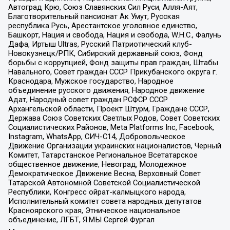
Автоград Крю, Союз Славянских Сил Руси, Алля-Аят,
Благотворительный пансионат Ак Умут, Русская
республика Русь, Арестантское уголовное единство,
Башкорт, Нация и свобода, Нация и свобода, W.H.С., Фалунь
Дафа, Иртыш Ultras, Русский Патриотический клуб-
Новокузнецк/РПК, Сибирский державный союз, Фонд
борьбы с коррупцией, Фонд защиты прав граждан, Штабы
Навального, Совет граждан СССР Прикубанского округа г.
Краснодара, Мужское государство, Народное
объединение русского движения, Народное движение
Адат, Народный совет граждан РСФСР СССР
Архангельской области, Проект Штурм, Граждане СССР,
Держава Союз Советских Светлых Родов, Совет Советских
Социалистических Районов, Meta Platforms Inc, Facebook,
Instagram, WhatsApp, СИЧ-С14, Добровольческое
Движение Организации украинских националистов, Черный
Комитет, Татарстанское Региональное Всетатарское
общественное движение, Невоград, Молодежное
Демократическое Движение Весна, Верховный Совет
Татарской Автономной Советской Социалистической
Республики, Конгресс ойрат-калмыцкого народа,
Исполнительный комитет совета народных депутатов
Красноярского края, Этническое национальное
объединение, ЛГБТ, Я.МЫ Сергей Фургал