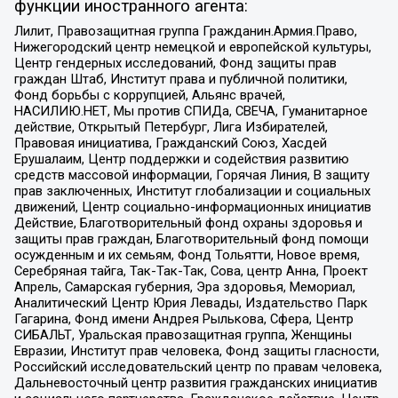
функции иностранного агента:
Лилит, Правозащитная группа Гражданин.Армия.Право,
Нижегородский центр немецкой и европейской культуры,
Центр гендерных исследований, Фонд защиты прав
граждан Штаб, Институт права и публичной политики,
Фонд борьбы с коррупцией, Альянс врачей,
НАСИЛИЮ.НЕТ, Мы против СПИДа, СВЕЧА, Гуманитарное
действие, Открытый Петербург, Лига Избирателей,
Правовая инициатива, Гражданский Союз, Хасдей
Ерушалаим, Центр поддержки и содействия развитию
средств массовой информации, Горячая Линия, В защиту
прав заключенных, Институт глобализации и социальных
движений, Центр социально-информационных инициатив
Действие, Благотворительный фонд охраны здоровья и
защиты прав граждан, Благотворительный фонд помощи
осужденным и их семьям, Фонд Тольятти, Новое время,
Серебряная тайга, Так-Так-Так, Сова, центр Анна, Проект
Апрель, Самарская губерния, Эра здоровья, Мемориал,
Аналитический Центр Юрия Левады, Издательство Парк
Гагарина, Фонд имени Андрея Рылькова, Сфера, Центр
СИБАЛЬТ, Уральская правозащитная группа, Женщины
Евразии, Институт прав человека, Фонд защиты гласности,
Российский исследовательский центр по правам человека,
Дальневосточный центр развития гражданских инициатив