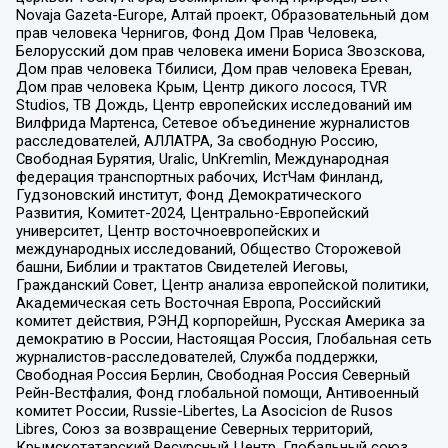
Novaja Gazeta-Europe, Алтай проект, Образовательный дом
прав человека Чернигов, Фонд Дом Прав Человека,
Белорусский дом прав человека имени Бориса Звозскова,
Дом прав человека Тбилиси, Дом прав человека Ереван,
Дом прав человека Крым, Центр дикого лосося, TVR
Studios, ТВ Дождь, Центр европейских исследований им
Вилфрида Мартенса, Сетевое объединение журналистов
расследователей, АЛЛАТРА, За свободную Россию,
Свободная Бурятия, Uralic, UnKremlin, Международная
федерация транспортных рабочих, ИстЧам Финланд,
Гудзоновский институт, Фонд Демократического
Развития, Комитет-2024, Центрально-Европейский
университет, Центр восточноевропейских и
международных исследований, Общество Сторожевой
башни, Библии и трактатов Свидетелей Иеговы,
Гражданский Совет, Центр анализа европейской политики,
Академическая сеть Восточная Европа, Российский
комитет действия, РЭНД корпорейшн, Русская Америка за
демократию в России, Настоящая Россия, Глобальная сеть
журналистов-расследователей, Служба поддержки,
Свободная Россия Берлин, Свободная Россия Северный
Рейн-Вестфалия, Фонд глобальной помощи, Антивоенный
комитет России, Russie-Libertes, La Asocicion de Rusos
Libres, Союз за возвращение Северных территорий,
Крымскотатарский Ресурсный Центр, Глобальный союз