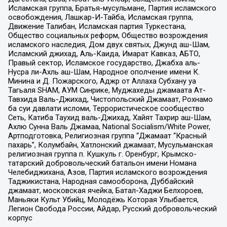
Исламская группа, Братья-мусульмане, Партия исламского
освобождения, Лашкар-И-Тайба, Исламская группа,
Движение Талибан, Исламская партия Туркестана,
Общество социальных реформ, Общество возрождения
исламского наследия, Дом двух святых, Джунд аш-Шам,
Исламский джихад, Аль-Каида, Имарат Кавказ, АБТО,
Правый сектор, Исламское государство, Джабха аль-
Нусра ли-Ахль аш-Шам, Народное ополчение имени К.
Минина и Д. Пожарского, Аджр от Аллаха Субхану уа
Тагьаля SHAM, АУМ Синрике, Муджахеды джамаата Ат-
Тавхида Валь-Джихад, Чистопольский Джамаат, Рохнамо
ба суи давлати исломи, Террористическое сообщество
Сеть, Катиба Таухид валь-Джихад, Хайят Тахрир аш-Шам,
Ахлю Сунна Валь Джамаа, National Socialism/White Power,
Артподготовка, Религиозная группа “Джамаат “Красный
пахарь”, Колумбайн, Хатлонский джамаат, Мусульманская
религиозная группа п. Кушкуль г. Оренбург, Крымско-
татарский добровольческий батальон имени Номана
Челебиджихана, Азов, Партия исламского возрождения
Таджикистана, Народная самооборона, Дуббайский
джамаат, московская ячейка, Батал-Хаджи Белхороев,
Маньяки Культ Убийц, Молодёжь Которая Улыбается,
Легион Свобода России, Айдар, Русский добровольческий
корпус