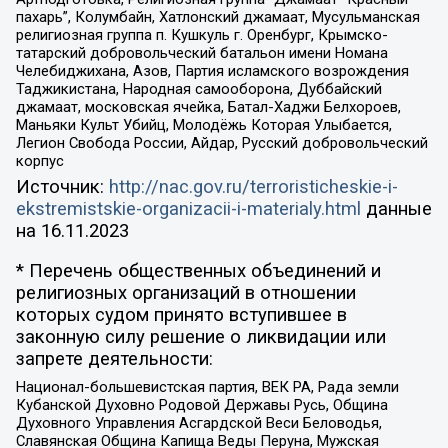
пахарь”, Колумбайн, Хатлонский джамаат, Мусульманская
религиозная группа п. Кушкуль г. Оренбург, Крымско-
татарский добровольческий батальон имени Номана
Челебиджихана, Азов, Партия исламского возрождения
Таджикистана, Народная самооборона, Дуббайский
джамаат, московская ячейка, Батал-Хаджи Белхороев,
Маньяки Культ Убийц, Молодёжь Которая Улыбается,
Легион Свобода России, Айдар, Русский добровольческий
корпус
Источник:
http://nac.gov.ru/terroristicheskie-i-
ekstremistskie-organizacii-i-materialy.html
данные
на
16.11.2023
* Перечень общественных объединений и
религиозных организаций в отношении
которых судом принято вступившее в
законную силу решение о ликвидации или
запрете деятельности:
Национал-большевистская партия, ВЕК РА, Рада земли
Кубанской Духовно Родовой Державы Русь, Община
Духовного Управления Асгардской Веси Беловодья,
Славянская Община Капища Веды Перуна, Мужская