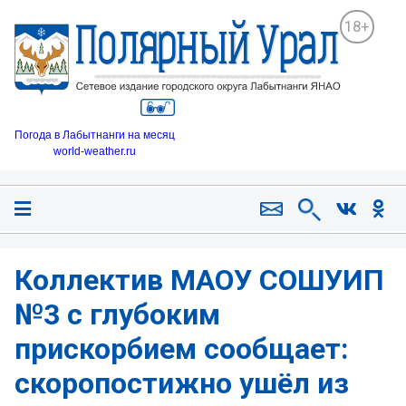
18+
Погода в Лабытнанги на месяц
world-weather.ru
Коллектив МАОУ СОШУИП
№3 с глубоким
прискорбием сообщает:
скоропостижно ушёл из