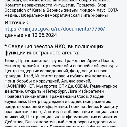
свободу, Феминистское антивоенное сопротивление,
Комитет независимости Ингушетии, Прометей, Stop
Occupation of Karelia, Вернись живым, Фридом Хаус, СОТА
медиа, Либерально-демократическая Лига Украины
Источник:
https://minjust.gov.ru/ru/documents/7756/
данные на
13.05.2024
* Сведения реестра НКО, выполняющих
функции иностранного агента:
Лилит, Правозащитная группа Гражданин.Армия.Право,
Нижегородский центр немецкой и европейской культуры,
Центр гендерных исследований, Фонд защиты прав
граждан Штаб, Институт права и публичной политики,
Фонд борьбы с коррупцией, Альянс врачей,
НАСИЛИЮ.НЕТ, Мы против СПИДа, СВЕЧА, Гуманитарное
действие, Открытый Петербург, Лига Избирателей,
Правовая инициатива, Гражданский Союз, Хасдей
Ерушалаим, Центр поддержки и содействия развитию
средств массовой информации, Горячая Линия, В защиту
прав заключенных, Институт глобализации и социальных
движений, Центр социально-информационных инициатив
Действие, Благотворительный фонд охраны здоровья и
защиты прав граждан, Благотворительный фонд помощи