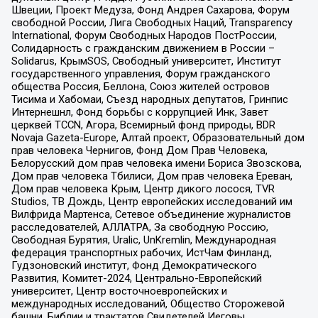
Швеции, Проект Медуза, Фонд Андрея Сахарова, Форум
свободной России, Лига Свободных Наций, Transparеncy
International, Форум Свободных Народов ПостРоссии,
Солидарность с гражданским движением в России –
Solidarus, КрымSOS, Свободный университет, Институт
государственного управления, Форум гражданского
общества Россия, Беллона, Союз жителей островов
Тисима и Хабомаи, Съезд народных депутатов, Гринпис
Интернешнл, Фонд борьбы с коррупцией Инк, Завет
церквей TCCN, Агора, Всемирный фонд природы, BDR
Novaja Gazeta-Europe, Алтай проект, Образовательный дом
прав человека Чернигов, Фонд Дом Прав Человека,
Белорусский дом прав человека имени Бориса Звозскова,
Дом прав человека Тбилиси, Дом прав человека Ереван,
Дом прав человека Крым, Центр дикого лосося, TVR
Studios, ТВ Дождь, Центр европейских исследований им
Вилфрида Мартенса, Сетевое объединение журналистов
расследователей, АЛЛАТРА, За свободную Россию,
Свободная Бурятия, Uralic, UnKremlin, Международная
федерация транспортных рабочих, ИстЧам Финланд,
Гудзоновский институт, Фонд Демократического
Развития, Комитет-2024, Центрально-Европейский
университет, Центр восточноевропейских и
международных исследований, Общество Сторожевой
башни, Библии и трактатов Свидетелей Иеговы,