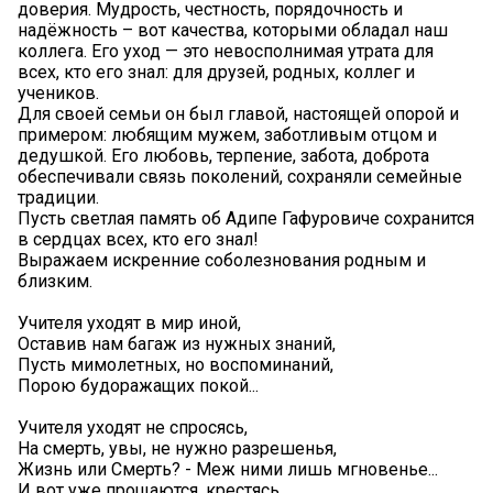
доверия. Мудрость, честность, порядочность и
надёжность – вот качества, которыми обладал наш
коллега. Его уход — это невосполнимая утрата для
всех, кто его знал: для друзей, родных, коллег и
учеников.
Для своей семьи он был главой, настоящей опорой и
примером: любящим мужем, заботливым отцом и
дедушкой. Его любовь, терпение, забота, доброта
обеспечивали связь поколений, сохраняли семейные
традиции.
Пусть светлая память об Адипе Гафуровиче сохранится
в сердцах всех, кто его знал!
Выражаем искренние соболезнования родным и
близким.
Учителя уходят в мир иной,
Оставив нам багаж из нужных знаний,
Пусть мимолетных, но воспоминаний,
Порою будоражащих покой...
Учителя уходят не спросясь,
На смерть, увы, не нужно разрешенья,
Жизнь или Смерть? - Меж ними лишь мгновенье...
И вот уже прощаются, крестясь...