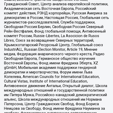
Гражданский Совет, Центр анализа европейской политики,
Академическая сеть Восточная Европа, Российский
комитет действия, РЭНД корпорейшн, Русская Америка за
демократию в России, Настоящая Россия, Глобальная сеть
журналистов-расследователей, Служба поддержки,
Свободная Россия Берлин, Свободная Россия Северный
Рейн-Вестфалия, Фонд глобальной помощи, Антивоенный
комитет России, Russie-Libertes, La Asocicion de Rusos
Libres, Союз за возвращение Северных территорий,
Крымскотатарский Ресурсный Центр, Глобальный союз
IndustriALL, Russian Election Monitor, Article 19, Мнение
медиа, Федерация анархического черного креста, Радио
Свободная Европа, Германское общество изучения
Восточной Европы, Фонд имени Фридриха Эберта, XZ
gGmbH, Мобильная академия поддержки гендерной
демократии и миротворчества, Форум имени Льва
Копелева, American Councils for International Education,
Cultural Vistas, Institute of International Education,
Антивоенное движение Антальи, Открытый диалог, Школа
международных отношений и государственной политики
им Питера Мунка, Российско-канадский демократический
альянс, Школа международных отношений им Нормана
Патерсона, Центр Гражданских Свобод, Фонд Бориса
Немцова за Свободу, Фонд имени Фридриха Науманна за