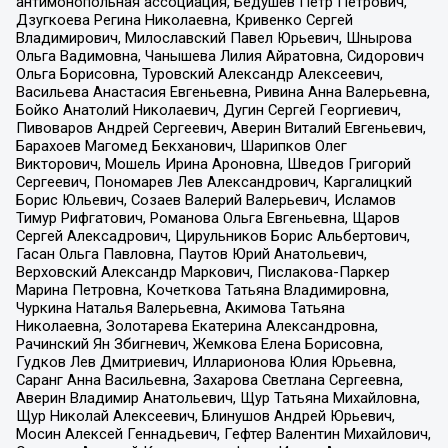
антимонопольная ассоциация, Бедушев Петр Петрович,
Дзугкоева Регина Николаевна, Кривенко Сергей
Владимирович, Милославский Павел Юрьевич, Шнырова
Ольга Вадимовна, Чанышева Лилия Айратовна, Сидорович
Ольга Борисовна, Туровский Александр Алексеевич,
Васильева Анастасия Евгеньевна, Ривина Анна Валерьевна,
Бойко Анатолий Николаевич, Дугин Сергей Георгиевич,
Пивоваров Андрей Сергеевич, Аверин Виталий Евгеньевич,
Барахоев Магомед Бекханович, Шарипков Олег
Викторович, Мошель Ирина Ароновна, Шведов Григорий
Сергеевич, Пономарев Лев Александрович, Каргалицкий
Борис Юльевич, Созаев Валерий Валерьевич, Исламов
Тимур Рифгатович, Романова Ольга Евгеньевна, Щаров
Сергей Алексадрович, Цирульников Борис Альбертович,
Гасан Ольга Павловна, Паутов Юрий Анатольевич,
Верховский Александр Маркович, Пислакова-Паркер
Марина Петровна, Кочеткова Татьяна Владимировна,
Чуркина Наталья Валерьевна, Акимова Татьяна
Николаевна, Золотарева Екатерина Александровна,
Рачинский Ян Збигневич, Жемкова Елена Борисовна,
Гудков Лев Дмитриевич, Илларионова Юлия Юрьевна,
Саранг Анна Васильевна, Захарова Светлана Сергеевна,
Аверин Владимир Анатольевич, Щур Татьяна Михайловна,
Щур Николай Алексеевич, Блинушов Андрей Юрьевич,
Мосин Алексей Геннадьевич, Гефтер Валентин Михайлович,