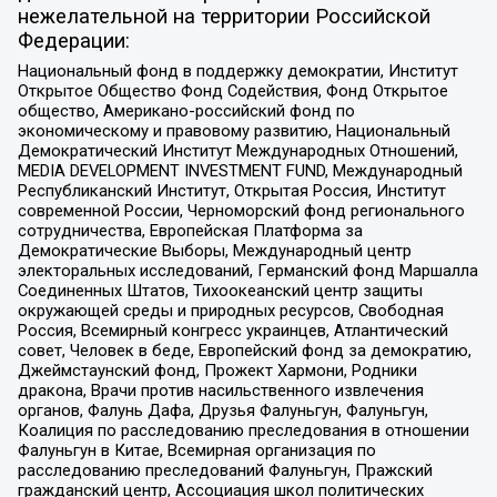
нежелательной на территории Российской
Федерации:
Национальный фонд в поддержку демократии, Институт
Открытое Общество Фонд Содействия, Фонд Открытое
общество, Американо-российский фонд по
экономическому и правовому развитию, Национальный
Демократический Институт Международных Отношений,
MEDIA DEVELOPMENT INVESTMENT FUND, Международный
Республиканский Институт, Открытая Россия, Институт
современной России, Черноморский фонд регионального
сотрудничества, Европейская Платформа за
Демократические Выборы, Международный центр
электоральных исследований, Германский фонд Маршалла
Соединенных Штатов, Тихоокеанский центр защиты
окружающей среды и природных ресурсов, Свободная
Россия, Всемирный конгресс украинцев, Атлантический
совет, Человек в беде, Европейский фонд за демократию,
Джеймстаунский фонд, Прожект Хармони, Родники
дракона, Врачи против насильственного извлечения
органов, Фалунь Дафа, Друзья Фалуньгун, Фалуньгун,
Коалиция по расследованию преследования в отношении
Фалуньгун в Китае, Всемирная организация по
расследованию преследований Фалуньгун, Пражский
гражданский центр, Ассоциация школ политических