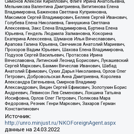
Симонов Алексей Кириллович, Флиге Ирина Анатольевна,
Мельникова Валентина Дмитриевна, Вититинова Елена
Владимировна, Баженова Светлана Куприяновна,
Максимов Сергей Владимирович, Беляев Сергей Иванович,
Голубева Елена Николаевна, Ганнушкина Светлана
Алексеевна, Закс Елена Владимировна, Буртина Елена
Юрьевна, Гендель Людмила Залмановна, Кокорина
Екатерина Алексеевна, Шуманов Илья Вячеславович,
Арапова Галина Юрьевна, Свечников Анатолий Мариевич,
Прохоров Вадим Юрьевич, Шахова Елена Владимировна,
Подузов Сергей Васильевич, Протасова Ирина
Вячеславовна, Литинский Леонид Борисович, Лукашевский
Сергей Маркович, Бахмин Вячеслав Иванович, Шабад
Анатолий Ефимович, Сухих Дарья Николаевна, Орлов Олег
Петрович, Добровольская Анна Дмитриевна, Королева
Александра Евгеньевна, Смирнов Владимир
Александрович, Вицин Сергей Ефимович, Золотухин Борис
Андреевич, Левинсон Лев Семенович, Локшина Татьяна
Иосифовна, Орлов Олег Петрович, Полякова Мара
Федоровна, Резник Генри Маркович, Захаров Герман
Константинович
Источник:
http://unro.minjust.ru/NKOForeignAgent.aspx
данные на
24.03.2022