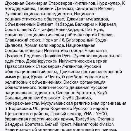
Духовная Семинария Староверов-Инглингов, Нурджулар, К
Богодержавию, Таблиги Джамаат, Свидетели Иеговы,
Русское национальное единство, Национал-
социалистическое общество, Джамаат мувахидов,
Объединенный Вилайат Кабарды, Балкарии и Карачая,
Союз славян, Ат-Такфир Валь-Хиджра, Пит Буль,
Национал-социалистическая рабочая партия России,
Славянский союз, Формат-18, Благородный Орден
Дьявола, Армия воли народа, Национальная
Социалистическая Инициатива города Череповца,
Духовно-Родовая Держава Русь, Русское национальное
единство, Древнерусской Инглистической церкви
Православных Староверов-Инглингов, Русский
общенациональный союз, Движение против нелегальной
иммиграции, Кровь и Честь, О свободе совести и о
религиозных объединениях, Омская организация
общественного политического движения Русское
национальное единство, Северное Братство, Клуб
Болельщиков Футбольного Клуба Динамо,
Файзрахманисты, Мусульманская религиозная организация
п. Боровский, Община Коренного Русского народа
Щелковского района, Правый сектор, УНА - УНСО,
Украинская повстанческая армия, Тризуб им. Степана
Бандеры, Братство, Белый Крест, Misanthropic division,
Религиозное объединение последователей инглиизма,