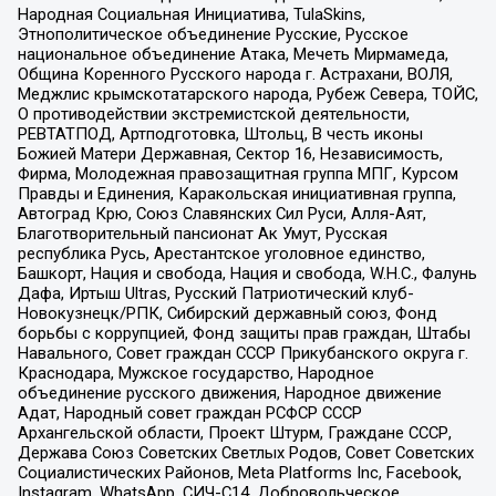
Народная Социальная Инициатива, TulaSkins,
Этнополитическое объединение Русские, Русское
национальное объединение Атака, Мечеть Мирмамеда,
Община Коренного Русского народа г. Астрахани, ВОЛЯ,
Меджлис крымскотатарского народа, Рубеж Севера, ТОЙС,
О противодействии экстремистской деятельности,
РЕВТАТПОД, Артподготовка, Штольц, В честь иконы
Божией Матери Державная, Сектор 16, Независимость,
Фирма, Молодежная правозащитная группа МПГ, Курсом
Правды и Единения, Каракольская инициативная группа,
Автоград Крю, Союз Славянских Сил Руси, Алля-Аят,
Благотворительный пансионат Ак Умут, Русская
республика Русь, Арестантское уголовное единство,
Башкорт, Нация и свобода, Нация и свобода, W.H.С., Фалунь
Дафа, Иртыш Ultras, Русский Патриотический клуб-
Новокузнецк/РПК, Сибирский державный союз, Фонд
борьбы с коррупцией, Фонд защиты прав граждан, Штабы
Навального, Совет граждан СССР Прикубанского округа г.
Краснодара, Мужское государство, Народное
объединение русского движения, Народное движение
Адат, Народный совет граждан РСФСР СССР
Архангельской области, Проект Штурм, Граждане СССР,
Держава Союз Советских Светлых Родов, Совет Советских
Социалистических Районов, Meta Platforms Inc, Facebook,
Instagram, WhatsApp, СИЧ-С14, Добровольческое