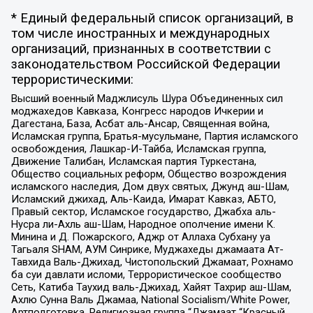
* Единый федеральный список организаций, в
том числе иностранных и международных
организаций, признанных в соответствии с
законодательством Российской Федерации
террористическими:
Высший военный Маджлисуль Шура Объединенных сил
моджахедов Кавказа, Конгресс народов Ичкерии и
Дагестана, База, Асбат аль-Ансар, Священная война,
Исламская группа, Братья-мусульмане, Партия исламского
освобождения, Лашкар-И-Тайба, Исламская группа,
Движение Талибан, Исламская партия Туркестана,
Общество социальных реформ, Общество возрождения
исламского наследия, Дом двух святых, Джунд аш-Шам,
Исламский джихад, Аль-Каида, Имарат Кавказ, АБТО,
Правый сектор, Исламское государство, Джабха аль-
Нусра ли-Ахль аш-Шам, Народное ополчение имени К.
Минина и Д. Пожарского, Аджр от Аллаха Субхану уа
Тагьаля SHAM, АУМ Синрике, Муджахеды джамаата Ат-
Тавхида Валь-Джихад, Чистопольский Джамаат, Рохнамо
ба суи давлати исломи, Террористическое сообщество
Сеть, Катиба Таухид валь-Джихад, Хайят Тахрир аш-Шам,
Ахлю Сунна Валь Джамаа, National Socialism/White Power,
Артподготовка, Религиозная группа “Джамаат “Красный