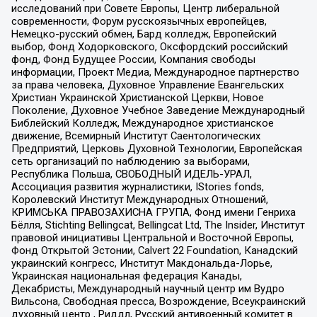
исследований при Совете Европы, Центр либеральной
современности, Форум русскоязычных европейцев,
Немецко-русский обмен, Бард колледж, Европейский
выбор, Фонд Ходорковского, Оксфордский российский
фонд, Фонд Будущее России, Компания свободы
информации, Проект Медиа, Международное партнерство
за права человека, Духовное Управление Евангельских
Христиан Украинской Христианской Церкви, Новое
Поколение, Духовное Учебное Заведение Международный
Библейский Колледж, Международное христианское
движение, Всемирный Институт Саентологических
Предприятий, Церковь Духовной Технологии, Европейская
сеть организаций по наблюдению за выборами,
Республика Польша, СВОБОДНЫЙ ИДЕЛЬ-УРАЛ,
Ассоциация развития журналистики, IStories fonds,
Королевский Институт Международных Отношений,
КРИМСЬКА ПРАВОЗАХИСНА ГРУПА, Фонд имени Генриха
Бёлля, Stichting Bellingcat, Bellingcat Ltd, The Insider, Институт
правовой инициативы Центральной и Восточной Европы,
Фонд Открытой Эстонии, Calvert 22 Foundation, Канадский
украинский конгресс, Институт Макдональда-Лорье,
Украинская национальная федерация Канады,
Декабристы, Международный научный центр им Вудро
Вильсона, Свободная пресса, Возрождение, Всеукраинский
духовный центр , Риддл, Русский антивоенный комитет в