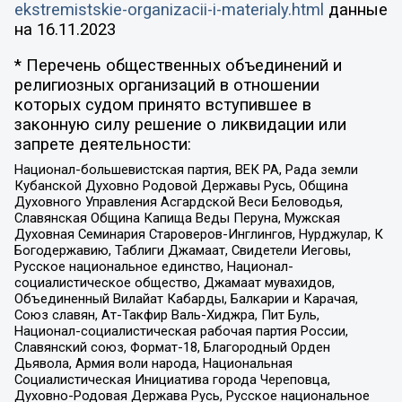
ekstremistskie-organizacii-i-materialy.html
данные
на
16.11.2023
* Перечень общественных объединений и
религиозных организаций в отношении
которых судом принято вступившее в
законную силу решение о ликвидации или
запрете деятельности:
Национал-большевистская партия, ВЕК РА, Рада земли
Кубанской Духовно Родовой Державы Русь, Община
Духовного Управления Асгардской Веси Беловодья,
Славянская Община Капища Веды Перуна, Мужская
Духовная Семинария Староверов-Инглингов, Нурджулар, К
Богодержавию, Таблиги Джамаат, Свидетели Иеговы,
Русское национальное единство, Национал-
социалистическое общество, Джамаат мувахидов,
Объединенный Вилайат Кабарды, Балкарии и Карачая,
Союз славян, Ат-Такфир Валь-Хиджра, Пит Буль,
Национал-социалистическая рабочая партия России,
Славянский союз, Формат-18, Благородный Орден
Дьявола, Армия воли народа, Национальная
Социалистическая Инициатива города Череповца,
Духовно-Родовая Держава Русь, Русское национальное