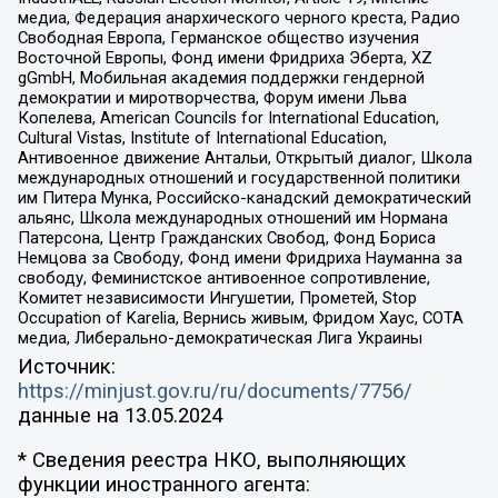
медиа, Федерация анархического черного креста, Радио
Свободная Европа, Германское общество изучения
Восточной Европы, Фонд имени Фридриха Эберта, XZ
gGmbH, Мобильная академия поддержки гендерной
демократии и миротворчества, Форум имени Льва
Копелева, American Councils for International Education,
Cultural Vistas, Institute of International Education,
Антивоенное движение Антальи, Открытый диалог, Школа
международных отношений и государственной политики
им Питера Мунка, Российско-канадский демократический
альянс, Школа международных отношений им Нормана
Патерсона, Центр Гражданских Свобод, Фонд Бориса
Немцова за Свободу, Фонд имени Фридриха Науманна за
свободу, Феминистское антивоенное сопротивление,
Комитет независимости Ингушетии, Прометей, Stop
Occupation of Karelia, Вернись живым, Фридом Хаус, СОТА
медиа, Либерально-демократическая Лига Украины
Источник:
https://minjust.gov.ru/ru/documents/7756/
данные на
13.05.2024
* Сведения реестра НКО, выполняющих
функции иностранного агента: