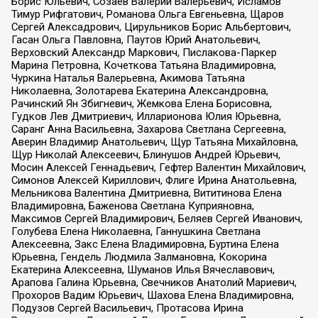
Борис Юльевич, Созаев Валерий Валерьевич, Исламов
Тимур Рифгатович, Романова Ольга Евгеньевна, Щаров
Сергей Алексадрович, Цирульников Борис Альбертович,
Гасан Ольга Павловна, Паутов Юрий Анатольевич,
Верховский Александр Маркович, Пислакова-Паркер
Марина Петровна, Кочеткова Татьяна Владимировна,
Чуркина Наталья Валерьевна, Акимова Татьяна
Николаевна, Золотарева Екатерина Александровна,
Рачинский Ян Збигневич, Жемкова Елена Борисовна,
Гудков Лев Дмитриевич, Илларионова Юлия Юрьевна,
Саранг Анна Васильевна, Захарова Светлана Сергеевна,
Аверин Владимир Анатольевич, Щур Татьяна Михайловна,
Щур Николай Алексеевич, Блинушов Андрей Юрьевич,
Мосин Алексей Геннадьевич, Гефтер Валентин Михайлович,
Симонов Алексей Кириллович, Флиге Ирина Анатольевна,
Мельникова Валентина Дмитриевна, Вититинова Елена
Владимировна, Баженова Светлана Куприяновна,
Максимов Сергей Владимирович, Беляев Сергей Иванович,
Голубева Елена Николаевна, Ганнушкина Светлана
Алексеевна, Закс Елена Владимировна, Буртина Елена
Юрьевна, Гендель Людмила Залмановна, Кокорина
Екатерина Алексеевна, Шуманов Илья Вячеславович,
Арапова Галина Юрьевна, Свечников Анатолий Мариевич,
Прохоров Вадим Юрьевич, Шахова Елена Владимировна,
Подузов Сергей Васильевич, Протасова Ирина