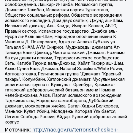
освобождения, Лашкар-И-Тайба, Исламская группа,
Движение Талибан, Исламская партия Туркестана,
Общество социальных реформ, Общество возрождения
исламского наследия, Дом двух святых, Джунд аш-Шам,
Исламский джихад, Аль-Каида, Имарат Кавказ, АБТО,
Правый сектор, Исламское государство, Джабха аль-
Нусра ли-Ахль аш-Шам, Народное ополчение имени К.
Минина и Д. Пожарского, Аджр от Аллаха Субхану уа
Тагьаля SHAM, АУМ Синрике, Муджахеды джамаата Ат-
Тавхида Валь-Джихад, Чистопольский Джамаат, Рохнамо
ба суи давлати исломи, Террористическое сообщество
Сеть, Катиба Таухид валь-Джихад, Хайят Тахрир аш-Шам,
Ахлю Сунна Валь Джамаа, National Socialism/White Power,
Артподготовка, Религиозная группа “Джамаат “Красный
пахарь”, Колумбайн, Хатлонский джамаат, Мусульманская
религиозная группа п. Кушкуль г. Оренбург, Крымско-
татарский добровольческий батальон имени Номана
Челебиджихана, Азов, Партия исламского возрождения
Таджикистана, Народная самооборона, Дуббайский
джамаат, московская ячейка, Батал-Хаджи Белхороев,
Маньяки Культ Убийц, Молодёжь Которая Улыбается,
Легион Свобода России, Айдар, Русский добровольческий
корпус
Источник:
http://nac.gov.ru/terroristicheskie-i-