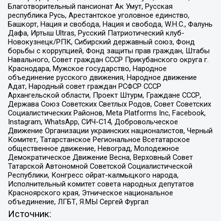
Благотворительный пансионат Ак Умут, Русская
республика Русь, Арестантское уголовное единство,
Башкорт, Нация и свобода, Нация и свобода, W.H.С., Фалунь
Дафа, Иртыш Ultras, Русский Патриотический клуб-
Новокузнецк/РПК, Сибирский державный союз, Фонд
борьбы с коррупцией, Фонд защиты прав граждан, Штабы
Навального, Совет граждан СССР Прикубанского округа г.
Краснодара, Мужское государство, Народное
объединение русского движения, Народное движение
Адат, Народный совет граждан РСФСР СССР
Архангельской области, Проект Штурм, Граждане СССР,
Держава Союз Советских Светлых Родов, Совет Советских
Социалистических Районов, Meta Platforms Inc, Facebook,
Instagram, WhatsApp, СИЧ-С14, Добровольческое
Движение Организации украинских националистов, Черный
Комитет, Татарстанское Региональное Всетатарское
общественное движение, Невоград, Молодежное
Демократическое Движение Весна, Верховный Совет
Татарской Автономной Советской Социалистической
Республики, Конгресс ойрат-калмыцкого народа,
Исполнительный комитет совета народных депутатов
Красноярского края, Этническое национальное
объединение, ЛГБТ, Я.МЫ Сергей Фургал
Источник: