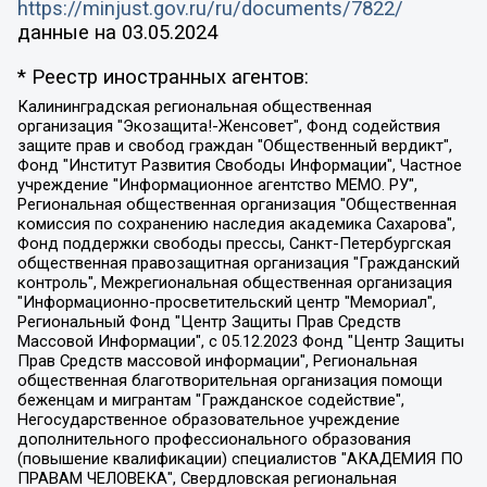
https://minjust.gov.ru/ru/documents/7822/
данные на
03.05.2024
* Реестр иностранных агентов:
Калининградская региональная общественная организация "Экозащита!-Женсовет", Фонд содействия защите прав и свобод граждан "Общественный вердикт", Фонд "Институт Развития Свободы Информации", Частное учреждение "Информационное агентство МЕМО. РУ", Региональная общественная организация "Общественная комиссия по сохранению наследия академика Сахарова", Фонд поддержки свободы прессы, Санкт-Петербургская общественная правозащитная организация "Гражданский контроль", Межрегиональная общественная организация "Информационно-просветительский центр "Мемориал", Региональный Фонд "Центр Защиты Прав Средств Массовой Информации", с 05.12.2023 Фонд "Центр Защиты Прав Средств массовой информации", Региональная общественная благотворительная организация помощи беженцам и мигрантам "Гражданское содействие", Негосударственное образовательное учреждение дополнительного профессионального образования (повышение квалификации) специалистов "АКАДЕМИЯ ПО ПРАВАМ ЧЕЛОВЕКА", Свердловская региональная общественная организация "Сутяжник", Автономная некоммерческая организация "Центр независимых социологических исследований", Союз общественных объединений "Российский исследовательский центр по правам человека", Региональное общественное учреждение научно-информационный центр "МЕМОРИАЛ", Некоммерческая организация "Фонд защиты гласности", Автономная некоммерческая организация "Институт прав человека", Городская общественная организация "Екатеринбургское общество "МЕМОРИАЛ", Городская общественная организация "Рязанское историко-просветительское и правозащитное общество "Мемориал" (Рязанский Мемориал), Челябинский региональный орган общественной самодеятельности – женское общественное объединение "Женщины Евразии", Челябинский региональный орган общественной самодеятельности "Уральская правозащитная группа", Фонд содействия защите здоровья и социальной справедливости имени Андрея Рылькова, Автономная Некоммерческая Организация "Аналитический Центр Юрия Левады", Автономная некоммерческая организация социальной поддержки населения "Проект Апрель", Региональная общественная организация помощи женщинам и детям, находящимся в кризисной ситуации "Информационно-методический центр "Анна", Фонд содействия развитию массовых коммуникаций и правовому просвещению "Так-так-Так", Фонд содействия устойчивому развитию "Серебряная тайга", Свердловский региональный общественный фонд социальных проектов "Новое время", "Idel.Реалии", Кавказ.Реалии, Крым.Реалии, Телеканал Настоящее Время, Татаро-башкирская служба Радио Свобода (Azatliq Radiosi), Радио Свободная Европа/Радио Свобода (PCE/PC), "Сибирь.Реалии", "Фактограф", Благотворительный фонд помощи осужденным и их семьям, Автономная некоммерческая организация "Институт глобализации и социальных движений", Фонд "В защиту прав заключенных", Частное учреждение "Центр поддержки и содействия развитию средств массовой информации", Пензенский региональный общественный благотворительный фонд "Гражданский союз", "Север.Реалии", Некоммерческая организация Фонд "Правовая инициатива", Общество с ограниченной ответственностью "Радио Свободная Европа/Радио Свобода", Чешское информационное агентство "MEDIUM-ORIENT", Красноярская региональная общественная организация "Мы против СПИДа", Камалягин Денис Николаевич, Маркелов Сергей Евгеньевич, Пономарев Лев Александрович, Савицкая Людмила Алексеевна, Автономная некоммерческая организация "Центр по работе с проблемой насилия "НАСИЛИЮ.НЕТ", Межрегиональный профессиональный союз работников здравоохранения "Альянс врачей", Юридическое лицо, зарегистрированное в Латвийской Республике, SIA "Medusa Project" (регистрационный номер 40103797863, дата регистрации 10.06.2014), Некоммерческая организация "Фонд по борьбе с коррупцией", Автономная некоммерческая организация "Институт права и публичной политики", Баданин Роман Сергеевич, Гликин Максим Александрович, Железнова Мария Михайловна, Лукьянова Юлия Сергеевна, Маетная Елизавета Витальевна, Маняхин Петр Борисович, Чуракова Ольга Владимировна, Ярош Юлия Петровна, Юридическое лицо "The Insider SIA", зарегистрированное в Риге, Латвийская Республика (дата регистрации 26.06.2015), являющееся администратором доменного имени интернет-издания "The Insider SIA", https://theins.ru, Постернак Алексей Евгеньевич, Рубин Михаил Аркадьевич, Анин Роман Александрович, Юридическое лицо Istories fonds, зарегистрированное в Латвийской Республике (регистрационный номер 50008295751, дата регистрации 24.02.2020), Великовский Дмитрий Александрович, Долинина Ирина Николаевна, Мароховская Алеся Алексеевна, Шлейнов Роман Юрьевич, Шмагун Олеся Валентиновна, Общество с ограниченной ответственностью "Альтаир 2021", Общество с ограниченной ответственностью "Вега 2021", Общество с ограниченной ответственностью "Главный редактор 2021", Общество с ограниченной ответственностью "Ромашки монолит", Важенков Артем Валерьевич, Ивановская областная общественная организация "Центр гендерных исследований", Гурман Юрий Альбертович, Медиапроект "ОВД-Инфо", Егоров Владимир Владимирович, Жилинский Владимир Александрович, Общество с ограниченной ответственностью "ЗП", Иванова София Юрьевна, Карезина Инна Павловна, Кильтау Екатерина Викторовна, Петров Алексей Викторович, Пискунов Сергей Евгеньевич, Смирнов Сергей Сергеевич, Тихонов Михаил Сергеевич, Общество с ограниченной ответственностью "ЖУРНАЛИСТ-ИНОСТРАННЫЙ АГЕНТ", Арапова Галина Юрьевна, Вольтская Татьяна Анатольевна, Американская компания "Mason G.E.S. Anonymous Foundation" (США), являющаяся владельцем интернет-издания https://mnews.world/, Компания "Stichting Bellingcat", зарегистрированная в Нидерландах (дата регистрации 11.07.2018), Захаров Андрей Вячеславович, Клепиковская Екатерина Дмитриевна, Общество с ограниченной ответственностью "МЕМО", Перл Роман Александрович, Симонов Евгений Алексеевич, Соловьева Елена Анатольевна, Сотников Даниил Владимирович, Сурначева Елизавета Дмитриевна, Автономная некоммерческая организация по защите прав человека и информированию населения "Якутия – Наше Мнение", Общество с ограниченной ответственностью "Москоу диджитал медиа", с 26.01.2023 Общество с ограниченной ответственностью "Чайка Белые сады", Ветошкина Валерия Валерьевна, Заговора Максим Александрович, Межрегиональное общественное движение "Российская ЛГБТ - сеть", Оленичев Максим Владимирович, Павлов Иван Юрьевич, Скворцова Елена Сергеевна, Общество с ограниченной ответственностью "Как бы инагент", Кочетков Игорь Викторович, Общество с ограниченной ответственностью "Честные выборы", Еланчик Олег Александрович, Общество с ограниченной ответственностью "Нобелевский призыв", Гималова Регина Эмилевна, Григорьев Андрей Валерьевич, Григорьева Алина Александровна, Ассоциация по содействию защите прав призывников, альтернативнослужащих и военнослужащих "Правозащитная группа "Гражданин.Армия.Право", Хисамова Регина Фаритовна, Автономная некоммерческая организация по реализации социально-правовых программ "Лилит", Дальневосточное общественное движение "Маяк", Санкт-Петербургская ЛГБТ-инициативная группа "Выход", Инициативная группа ЛГБТ+ "Реверс", Алексеев Андрей Викторович, Бекбулатова Таисия Львовна, Беляев Иван Михайлович, Владыкина Елена Сергеевна, Гельман Марат Александрович, Никульшина Вероника Юрьевна, Толоконникова Надежда Андреевна, Шендерович Виктор Анатольевич, Общество с ограниченной ответственностью "Данное сообщение", Общество с ограниченной ответственностью Издательский дом "Новая глава", Айнбиндер Александра Александровна, Московский комьюнити-центр для ЛГБТ+инициатив, Благотворительный фонд развития филантропии, Deutsche Welle (Германия, Kurt-Schumacher-Strasse 3, 53113 Bonn), Борзунова Мария Михайловна, Воробьев Виктор Викторович, Голубева Анна Львовна, Константинова Алла Михайловна, Малкова Ирина Владимировна, Мурадов Мурад Абдулгалимович, Осетинская Елизавета Николаевна, Понасенков Евгений Николаевич, Ганапольский Матвей Юрьевич, Киселев Евгений Алексеевич, Борухович Ирина Григорьевна, Дремин Иван Тимофеевич, Дубровский Дмитрий Викторович, Красноярская региональная общественная организация поддержки и развития альтернативных образовательных технологий и межкультурных коммуникаций "ИНТЕРРА", Маяковская Екатерина Алексеевна, Фейгин Марк Захарович, Филимонов Андрей Викторович, Дзугкоева Регина Николаевна, Доброхотов Роман Александрович, Дудь Юрий Александрович, Елкин Сергей Владимирович, Кругликов Кирилл Игоревич, Сабунаева Мария Леонидовна, Семенов Алексей Владимирович, Шаинян Карен Багратович, Шульман Екатерина Михайловна, Асафьев Артур Валерьевич, Вахштайн Виктор Семенович, Венедиктов Алексей Алексеевич, Лушникова Екатерина Евгеньевна, Волков Леонид Михайлович, Невзоров Александр Глебович, Пархоменко Сергей Борисович, Сироткин Ярослав Николаевич, Кара-Мурза Владимир Владимирович, Баранова Наталья Владимировна, Гозман Леонид Яковлевич, Кагарлицкий Борис Юльевич, Климарев Михаил Валерьевич, Милов Владимир Станиславович, Автономная некоммерческая организация Краснодарский центр современного искусства "Типография", Моргенштерн Алишер Тагирович, Соболь Любовь Эдуардовна, Общество с ограниченной ответственностью "ЛИЗА НОРМ", Каспаров Гарри Кимович, Ходорковский Михаил Борисович, Общество с ограниченной ответственностью "Апрельские тезисы", Данилович Ирина Брониславовна, Кашин Олег Владимирович, Петров Николай Владимирович, Пивоваров Алексей Владимирович, Соколов Михаил Владимирович, Цветкова Юлия Владимировна, Чичваркин Евгений Александрович, Комитет против пыток/Команда против пыток, Общество с ограниченной ответственностью "Первый научный", Общество с ограниченной ответственностью "Вертолет и ко", Белоцерковская Вероника Борисовна, Кац Максим Евгеньевич, Лазарева Татьяна Юрьевна, Шаведдинов Руслан Табризович, Яшин Илья Валерьевич, Общество с ограниченной ответственностью "Иноагент ААВ", Алешковский Дмитрий Петрович, Альбац Евгения Марковна, Быков Дмитрий Львович, Галямина Юлия Евгеньевна, Лойко Сергей Леонидович, Мартынов Кирилл Константинович, Медведев Сергей Александрович, Крашенинников Федор Геннадиевич, Гордеева Катерина Вл