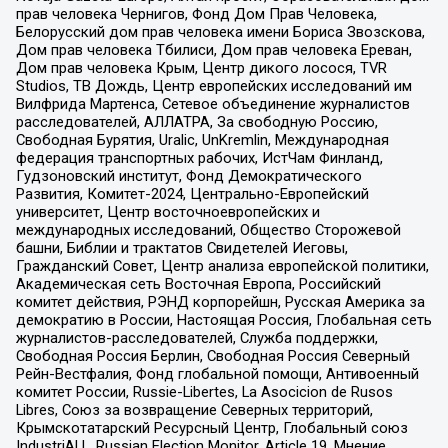
прав человека Чернигов, Фонд Дом Прав Человека,
Белорусский дом прав человека имени Бориса Звозскова,
Дом прав человека Тбилиси, Дом прав человека Ереван,
Дом прав человека Крым, Центр дикого лосося, TVR
Studios, ТВ Дождь, Центр европейских исследований им
Вилфрида Мартенса, Сетевое объединение журналистов
расследователей, АЛЛАТРА, За свободную Россию,
Свободная Бурятия, Uralic, UnKremlin, Международная
федерация транспортных рабочих, ИстЧам Финланд,
Гудзоновский институт, Фонд Демократического
Развития, Комитет-2024, Центрально-Европейский
университет, Центр восточноевропейских и
международных исследований, Общество Сторожевой
башни, Библии и трактатов Свидетелей Иеговы,
Гражданский Совет, Центр анализа европейской политики,
Академическая сеть Восточная Европа, Российский
комитет действия, РЭНД корпорейшн, Русская Америка за
демократию в России, Настоящая Россия, Глобальная сеть
журналистов-расследователей, Служба поддержки,
Свободная Россия Берлин, Свободная Россия Северный
Рейн-Вестфалия, Фонд глобальной помощи, Антивоенный
комитет России, Russie-Libertes, La Asocicion de Rusos
Libres, Союз за возвращение Северных территорий,
Крымскотатарский Ресурсный Центр, Глобальный союз
IndustriALL, Russian Election Monitor, Article 19, Мнение