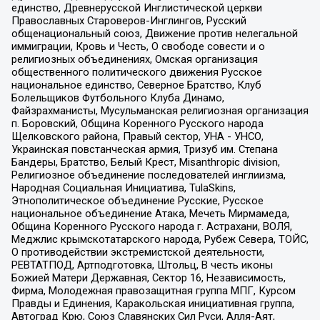
единство, Древнерусской Инглистической церкви
Православных Староверов-Инглингов, Русский
общенациональный союз, Движение против нелегальной
иммиграции, Кровь и Честь, О свободе совести и о
религиозных объединениях, Омская организация
общественного политического движения Русское
национальное единство, Северное Братство, Клуб
Болельщиков Футбольного Клуба Динамо,
Файзрахманисты, Мусульманская религиозная организация
п. Боровский, Община Коренного Русского народа
Щелковского района, Правый сектор, УНА - УНСО,
Украинская повстанческая армия, Тризуб им. Степана
Бандеры, Братство, Белый Крест, Misanthropic division,
Религиозное объединение последователей инглиизма,
Народная Социальная Инициатива, TulaSkins,
Этнополитическое объединение Русские, Русское
национальное объединение Атака, Мечеть Мирмамеда,
Община Коренного Русского народа г. Астрахани, ВОЛЯ,
Меджлис крымскотатарского народа, Рубеж Севера, ТОЙС,
О противодействии экстремистской деятельности,
РЕВТАТПОД, Артподготовка, Штольц, В честь иконы
Божией Матери Державная, Сектор 16, Независимость,
Фирма, Молодежная правозащитная группа МПГ, Курсом
Правды и Единения, Каракольская инициативная группа,
Автоград Крю, Союз Славянских Сил Руси, Алля-Аят,