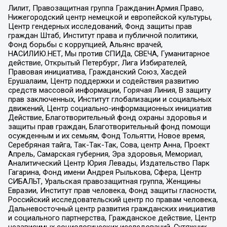
Лилит, Правозащитная группа Гражданин.Армия.Право,
Нижегородский центр немецкой и европейской культуры,
Центр гендерных исследований, Фонд защиты прав
граждан Штаб, Институт права и публичной политики,
Фонд борьбы с коррупцией, Альянс врачей,
НАСИЛИЮ.НЕТ, Мы против СПИДа, СВЕЧА, Гуманитарное
действие, Открытый Петербург, Лига Избирателей,
Правовая инициатива, Гражданский Союз, Хасдей
Ерушалаим, Центр поддержки и содействия развитию
средств массовой информации, Горячая Линия, В защиту
прав заключенных, Институт глобализации и социальных
движений, Центр социально-информационных инициатив
Действие, Благотворительный фонд охраны здоровья и
защиты прав граждан, Благотворительный фонд помощи
осужденным и их семьям, Фонд Тольятти, Новое время,
Серебряная тайга, Так-Так-Так, Сова, центр Анна, Проект
Апрель, Самарская губерния, Эра здоровья, Мемориал,
Аналитический Центр Юрия Левады, Издательство Парк
Гагарина, Фонд имени Андрея Рылькова, Сфера, Центр
СИБАЛЬТ, Уральская правозащитная группа, Женщины
Евразии, Институт прав человека, Фонд защиты гласности,
Российский исследовательский центр по правам человека,
Дальневосточный центр развития гражданских инициатив
и социального партнерства, Гражданское действие, Центр
независимых социологических исследований, Сутяжник,