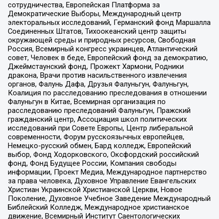
сотрудничества, Европейская Платформа за
Демократические Выборы, Международный центр
электоральных исследований, Германский фонд Маршалла
Соединенных Штатов, Тихоокеанский центр защиты
окружающей среды и природных ресурсов, Свободная
Россия, Всемирный конгресс украинцев, Атлантический
совет, Человек в беде, Европейский фонд за демократию,
Джеймстаунский фонд, Прожект Хармони, Родники
дракона, Врачи против насильственного извлечения
органов, Фалунь Дафа, Друзья Фалуньгун, Фалуньгун,
Коалиция по расследованию преследования в отношении
Фалуньгун в Китае, Всемирная организация по
расследованию преследований Фалуньгун, Пражский
гражданский центр, Ассоциация школ политических
исследований при Совете Европы, Центр либеральной
современности, Форум русскоязычных европейцев,
Немецко-русский обмен, Бард колледж, Европейский
выбор, Фонд Ходорковского, Оксфордский российский
фонд, Фонд Будущее России, Компания свободы
информации, Проект Медиа, Международное партнерство
за права человека, Духовное Управление Евангельских
Христиан Украинской Христианской Церкви, Новое
Поколение, Духовное Учебное Заведение Международный
Библейский Колледж, Международное христианское
движение, Всемирный Институт Саентологических