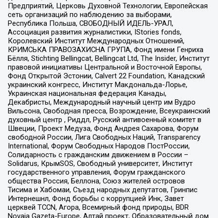
Предприятий, Церковь Духовной Технологии, Европейская
сеть организаций по наблюдению за выборами,
Республика Польша, СВОБОДНЫЙ ИДЕЛЬ-УРАЛ,
Ассоциация развития журналистики, IStories fonds,
Королевский Институт Международных Отношений,
КРИМСЬКА ПРАВОЗАХИСНА ГРУПА, Фонд имени Генриха
Бёлля, Stichting Bellingcat, Bellingcat Ltd, The Insider, Институт
правовой инициативы Центральной и Восточной Европы,
Фонд Открытой Эстонии, Calvert 22 Foundation, Канадский
украинский конгресс, Институт Макдональда-Лорье,
Украинская национальная федерация Канады,
Декабристы, Международный научный центр им Вудро
Вильсона, Свободная пресса, Возрождение, Всеукраинский
духовный центр , Риддл, Русский антивоенный комитет в
Швеции, Проект Медуза, Фонд Андрея Сахарова, Форум
свободной России, Лига Свободных Наций, Transparеncy
International, Форум Свободных Народов ПостРоссии,
Солидарность с гражданским движением в России –
Solidarus, КрымSOS, Свободный университет, Институт
государственного управления, Форум гражданского
общества Россия, Беллона, Союз жителей островов
Тисима и Хабомаи, Съезд народных депутатов, Гринпис
Интернешнл, Фонд борьбы с коррупцией Инк, Завет
церквей TCCN, Агора, Всемирный фонд природы, BDR
Novaja Gazeta-Europe, Алтай проект, Образовательный дом