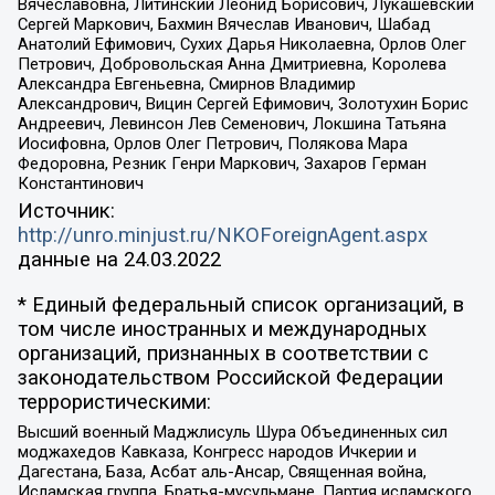
Вячеславовна, Литинский Леонид Борисович, Лукашевский
Сергей Маркович, Бахмин Вячеслав Иванович, Шабад
Анатолий Ефимович, Сухих Дарья Николаевна, Орлов Олег
Петрович, Добровольская Анна Дмитриевна, Королева
Александра Евгеньевна, Смирнов Владимир
Александрович, Вицин Сергей Ефимович, Золотухин Борис
Андреевич, Левинсон Лев Семенович, Локшина Татьяна
Иосифовна, Орлов Олег Петрович, Полякова Мара
Федоровна, Резник Генри Маркович, Захаров Герман
Константинович
Источник:
http://unro.minjust.ru/NKOForeignAgent.aspx
данные на
24.03.2022
* Единый федеральный список организаций, в
том числе иностранных и международных
организаций, признанных в соответствии с
законодательством Российской Федерации
террористическими:
Высший военный Маджлисуль Шура Объединенных сил
моджахедов Кавказа, Конгресс народов Ичкерии и
Дагестана, База, Асбат аль-Ансар, Священная война,
Исламская группа, Братья-мусульмане, Партия исламского