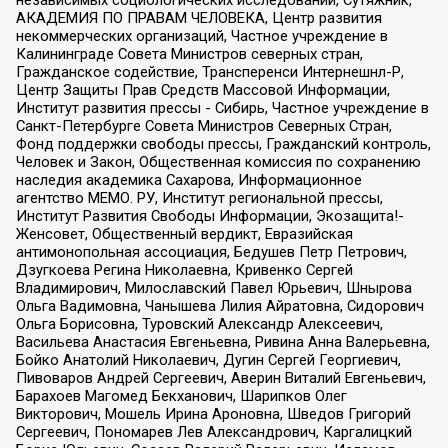
АКАДЕМИЯ ПО ПРАВАМ ЧЕЛОВЕКА, Центр развития
некоммерческих организаций, Частное учреждение в
Калининграде Совета Министров северных стран,
Гражданское содействие, Трансперенси Интернешнл-Р,
Центр Защиты Прав Средств Массовой Информации,
Институт развития прессы - Сибирь, Частное учреждение в
Санкт-Петербурге Совета Министров Северных Стран,
Фонд поддержки свободы прессы, Гражданский контроль,
Человек и Закон, Общественная комиссия по сохранению
наследия академика Сахарова, Информационное
агентство МЕМО. РУ, Институт региональной прессы,
Институт Развития Свободы Информации, Экозащита!-
Женсовет, Общественный вердикт, Евразийская
антимонопольная ассоциация, Бедушев Петр Петрович,
Дзугкоева Регина Николаевна, Кривенко Сергей
Владимирович, Милославский Павел Юрьевич, Шнырова
Ольга Вадимовна, Чанышева Лилия Айратовна, Сидорович
Ольга Борисовна, Туровский Александр Алексеевич,
Васильева Анастасия Евгеньевна, Ривина Анна Валерьевна,
Бойко Анатолий Николаевич, Дугин Сергей Георгиевич,
Пивоваров Андрей Сергеевич, Аверин Виталий Евгеньевич,
Барахоев Магомед Бекханович, Шарипков Олег
Викторович, Мошель Ирина Ароновна, Шведов Григорий
Сергеевич, Пономарев Лев Александрович, Каргалицкий