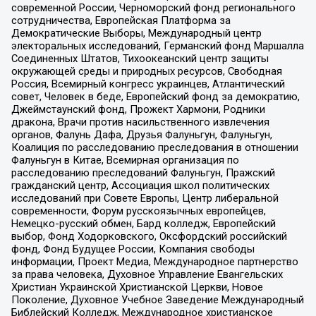
современной России, Черноморский фонд регионального
сотрудничества, Европейская Платформа за
Демократические Выборы, Международный центр
электоральных исследований, Германский фонд Маршалла
Соединенных Штатов, Тихоокеанский центр защиты
окружающей среды и природных ресурсов, Свободная
Россия, Всемирный конгресс украинцев, Атлантический
совет, Человек в беде, Европейский фонд за демократию,
Джеймстаунский фонд, Прожект Хармони, Родники
дракона, Врачи против насильственного извлечения
органов, Фалунь Дафа, Друзья Фалуньгун, Фалуньгун,
Коалиция по расследованию преследования в отношении
Фалуньгун в Китае, Всемирная организация по
расследованию преследований Фалуньгун, Пражский
гражданский центр, Ассоциация школ политических
исследований при Совете Европы, Центр либеральной
современности, Форум русскоязычных европейцев,
Немецко-русский обмен, Бард колледж, Европейский
выбор, Фонд Ходорковского, Оксфордский российский
фонд, Фонд Будущее России, Компания свободы
информации, Проект Медиа, Международное партнерство
за права человека, Духовное Управление Евангельских
Христиан Украинской Христианской Церкви, Новое
Поколение, Духовное Учебное Заведение Международный
Библейский Колледж, Международное христианское