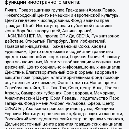
функции иностранного агента:
Лилит, Правозащитная группа Гражданин.Армия.Право,
Нижегородский центр немецкой и европейской культуры,
Центр гендерных исследований, Фонд защиты прав
граждан Штаб, Институт права и публичной политики,
Фонд борьбы с коррупцией, Альянс врачей,
НАСИЛИЮ.НЕТ, Мы против СПИДа, СВЕЧА, Гуманитарное
действие, Открытый Петербург, Лига Избирателей,
Правовая инициатива, Гражданский Союз, Хасдей
Ерушалаим, Центр поддержки и содействия развитию
средств массовой информации, Горячая Линия, В защиту
прав заключенных, Институт глобализации и социальных
движений, Центр социально-информационных инициатив
Действие, Благотворительный фонд охраны здоровья и
защиты прав граждан, Благотворительный фонд помощи
осужденным и их семьям, Фонд Тольятти, Новое время,
Серебряная тайга, Так-Так-Так, Сова, центр Анна, Проект
Апрель, Самарская губерния, Эра здоровья, Мемориал,
Аналитический Центр Юрия Левады, Издательство Парк
Гагарина, Фонд имени Андрея Рылькова, Сфера, Центр
СИБАЛЬТ, Уральская правозащитная группа, Женщины
Евразии, Институт прав человека, Фонд защиты гласности,
Российский исследовательский центр по правам человека,
Дальневосточный центр развития гражданских инициатив