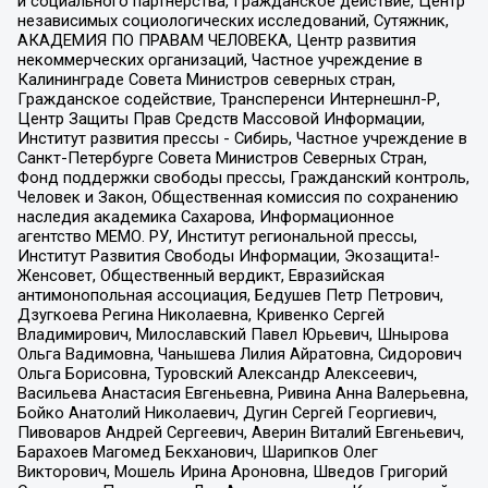
и социального партнерства, Гражданское действие, Центр
независимых социологических исследований, Сутяжник,
АКАДЕМИЯ ПО ПРАВАМ ЧЕЛОВЕКА, Центр развития
некоммерческих организаций, Частное учреждение в
Калининграде Совета Министров северных стран,
Гражданское содействие, Трансперенси Интернешнл-Р,
Центр Защиты Прав Средств Массовой Информации,
Институт развития прессы - Сибирь, Частное учреждение в
Санкт-Петербурге Совета Министров Северных Стран,
Фонд поддержки свободы прессы, Гражданский контроль,
Человек и Закон, Общественная комиссия по сохранению
наследия академика Сахарова, Информационное
агентство МЕМО. РУ, Институт региональной прессы,
Институт Развития Свободы Информации, Экозащита!-
Женсовет, Общественный вердикт, Евразийская
антимонопольная ассоциация, Бедушев Петр Петрович,
Дзугкоева Регина Николаевна, Кривенко Сергей
Владимирович, Милославский Павел Юрьевич, Шнырова
Ольга Вадимовна, Чанышева Лилия Айратовна, Сидорович
Ольга Борисовна, Туровский Александр Алексеевич,
Васильева Анастасия Евгеньевна, Ривина Анна Валерьевна,
Бойко Анатолий Николаевич, Дугин Сергей Георгиевич,
Пивоваров Андрей Сергеевич, Аверин Виталий Евгеньевич,
Барахоев Магомед Бекханович, Шарипков Олег
Викторович, Мошель Ирина Ароновна, Шведов Григорий