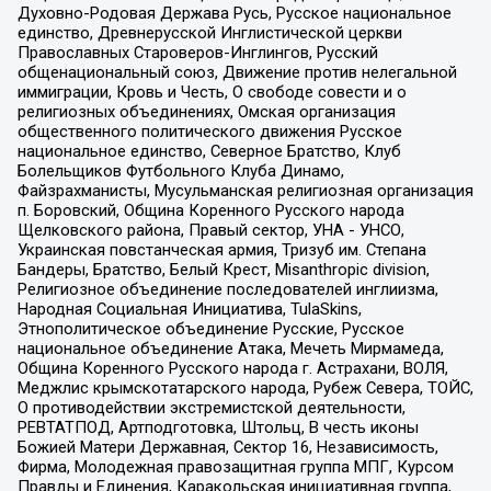
Духовно-Родовая Держава Русь, Русское национальное
единство, Древнерусской Инглистической церкви
Православных Староверов-Инглингов, Русский
общенациональный союз, Движение против нелегальной
иммиграции, Кровь и Честь, О свободе совести и о
религиозных объединениях, Омская организация
общественного политического движения Русское
национальное единство, Северное Братство, Клуб
Болельщиков Футбольного Клуба Динамо,
Файзрахманисты, Мусульманская религиозная организация
п. Боровский, Община Коренного Русского народа
Щелковского района, Правый сектор, УНА - УНСО,
Украинская повстанческая армия, Тризуб им. Степана
Бандеры, Братство, Белый Крест, Misanthropic division,
Религиозное объединение последователей инглиизма,
Народная Социальная Инициатива, TulaSkins,
Этнополитическое объединение Русские, Русское
национальное объединение Атака, Мечеть Мирмамеда,
Община Коренного Русского народа г. Астрахани, ВОЛЯ,
Меджлис крымскотатарского народа, Рубеж Севера, ТОЙС,
О противодействии экстремистской деятельности,
РЕВТАТПОД, Артподготовка, Штольц, В честь иконы
Божией Матери Державная, Сектор 16, Независимость,
Фирма, Молодежная правозащитная группа МПГ, Курсом
Правды и Единения, Каракольская инициативная группа,