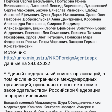
Подузов Сергей Васильевич, Протасова Ирина
Вячеславовна, Литинский Леонид Борисович, Лукашевский
Сергей Маркович, Бахмин Вячеслав Иванович, Шабад
Анатолий Ефимович, Сухих Дарья Николаевна, Орлов Олег
Петрович, Добровольская Анна Дмитриевна, Королева
Александра Евгеньевна, Смирнов Владимир
Александрович, Вицин Сергей Ефимович, Золотухин Борис
Андреевич, Левинсон Лев Семенович, Локшина Татьяна
Иосифовна, Орлов Олег Петрович, Полякова Мара
Федоровна, Резник Генри Маркович, Захаров Герман
Константинович
Источник:
http://unro.minjust.ru/NKOForeignAgent.aspx
данные на
24.03.2022
* Единый федеральный список организаций, в
том числе иностранных и международных
организаций, признанных в соответствии с
законодательством Российской Федерации
террористическими:
Высший военный Маджлисуль Шура Объединенных сил
моджахедов Кавказа, Конгресс народов Ичкерии и
Дагестана, База, Асбат аль-Ансар, Священная война,