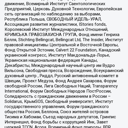
движение, Всемирный Институт Саентологических
Предприятий, Церковь Духовной Технологии, Европейская
сеть организаций по наблюдению за выборами,
Республика Польша, СВОБОДНЫЙ ИДЕЛЬ-УРАЛ,
Ассоциация развития журналистики, IStories fonds,
Королевский Институт Международных Отношений,
КРИМСЬКА ПРАВОЗАХИСНА ГРУПА, Фонд имени Генриха
Бёлля, Stichting Bellingcat, Bellingcat Ltd, The Insider, Институт
правовой инициативы Центральной и Восточной Европы,
Фонд Открытой Эстонии, Calvert 22 Foundation, Канадский
украинский конгресс, Институт Макдональда-Лорье,
Украинская национальная федерация Канады,
Декабристы, Международный научный центр им Вудро
Вильсона, Свободная пресса, Возрождение, Всеукраинский
духовный центр , Риддл, Русский антивоенный комитет в
Швеции, Проект Медуза, Фонд Андрея Сахарова, Форум
свободной России, Лига Свободных Наций, Transparеncy
International, Форум Свободных Народов ПостРоссии,
Солидарность с гражданским движением в России –
Solidarus, КрымSOS, Свободный университет, Институт
государственного управления, Форум гражданского
общества Россия, Беллона, Союз жителей островов
Тисима и Хабомаи, Съезд народных депутатов, Гринпис
Интернешнл, Фонд борьбы с коррупцией Инк, Завет
церквей TCCN, Агора, Всемирный фонд природы, BDR