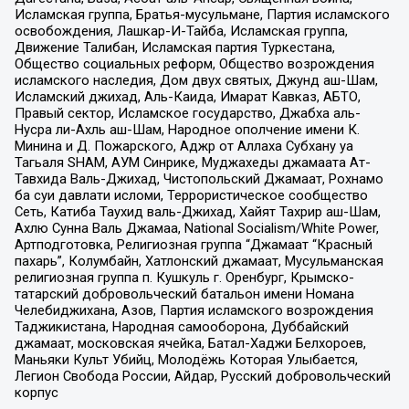
Исламская группа, Братья-мусульмане, Партия исламского
освобождения, Лашкар-И-Тайба, Исламская группа,
Движение Талибан, Исламская партия Туркестана,
Общество социальных реформ, Общество возрождения
исламского наследия, Дом двух святых, Джунд аш-Шам,
Исламский джихад, Аль-Каида, Имарат Кавказ, АБТО,
Правый сектор, Исламское государство, Джабха аль-
Нусра ли-Ахль аш-Шам, Народное ополчение имени К.
Минина и Д. Пожарского, Аджр от Аллаха Субхану уа
Тагьаля SHAM, АУМ Синрике, Муджахеды джамаата Ат-
Тавхида Валь-Джихад, Чистопольский Джамаат, Рохнамо
ба суи давлати исломи, Террористическое сообщество
Сеть, Катиба Таухид валь-Джихад, Хайят Тахрир аш-Шам,
Ахлю Сунна Валь Джамаа, National Socialism/White Power,
Артподготовка, Религиозная группа “Джамаат “Красный
пахарь”, Колумбайн, Хатлонский джамаат, Мусульманская
религиозная группа п. Кушкуль г. Оренбург, Крымско-
татарский добровольческий батальон имени Номана
Челебиджихана, Азов, Партия исламского возрождения
Таджикистана, Народная самооборона, Дуббайский
джамаат, московская ячейка, Батал-Хаджи Белхороев,
Маньяки Культ Убийц, Молодёжь Которая Улыбается,
Легион Свобода России, Айдар, Русский добровольческий
корпус