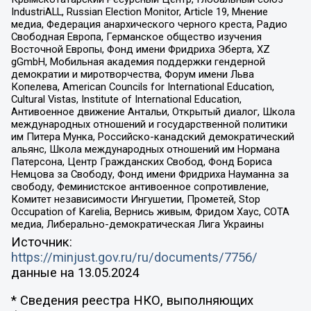
IndustriALL, Russian Election Monitor, Article 19, Мнение
медиа, Федерация анархического черного креста, Радио
Свободная Европа, Германское общество изучения
Восточной Европы, Фонд имени Фридриха Эберта, XZ
gGmbH, Мобильная академия поддержки гендерной
демократии и миротворчества, Форум имени Льва
Копелева, American Councils for International Education,
Cultural Vistas, Institute of International Education,
Антивоенное движение Антальи, Открытый диалог, Школа
международных отношений и государственной политики
им Питера Мунка, Российско-канадский демократический
альянс, Школа международных отношений им Нормана
Патерсона, Центр Гражданских Свобод, Фонд Бориса
Немцова за Свободу, Фонд имени Фридриха Науманна за
свободу, Феминистское антивоенное сопротивление,
Комитет независимости Ингушетии, Прометей, Stop
Occupation of Karelia, Вернись живым, Фридом Хаус, СОТА
медиа, Либерально-демократическая Лига Украины
Источник:
https://minjust.gov.ru/ru/documents/7756/
данные на
13.05.2024
* Сведения реестра НКО, выполняющих