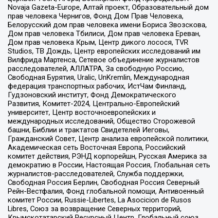
Novaja Gazeta-Europe, Алтай проект, Образовательный дом
прав человека Чернигов, Фонд Дом Прав Человека,
Белорусский дом прав человека имени Бориса Звозскова,
Дом прав человека Тбилиси, Дом прав человека Ереван,
Дом прав человека Крым, Центр дикого лосося, TVR
Studios, ТВ Дождь, Центр европейских исследований им
Вилфрида Мартенса, Сетевое объединение журналистов
расследователей, АЛЛАТРА, За свободную Россию,
Свободная Бурятия, Uralic, UnKremlin, Международная
федерация транспортных рабочих, ИстЧам Финланд,
Гудзоновский институт, Фонд Демократического
Развития, Комитет-2024, Центрально-Европейский
университет, Центр восточноевропейских и
международных исследований, Общество Сторожевой
башни, Библии и трактатов Свидетелей Иеговы,
Гражданский Совет, Центр анализа европейской политики,
Академическая сеть Восточная Европа, Российский
комитет действия, РЭНД корпорейшн, Русская Америка за
демократию в России, Настоящая Россия, Глобальная сеть
журналистов-расследователей, Служба поддержки,
Свободная Россия Берлин, Свободная Россия Северный
Рейн-Вестфалия, Фонд глобальной помощи, Антивоенный
комитет России, Russie-Libertes, La Asocicion de Rusos
Libres, Союз за возвращение Северных территорий,
Крымскотатарский Ресурсный Центр, Глобальный союз