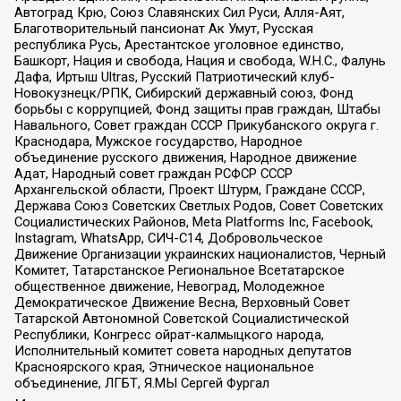
Автоград Крю, Союз Славянских Сил Руси, Алля-Аят,
Благотворительный пансионат Ак Умут, Русская
республика Русь, Арестантское уголовное единство,
Башкорт, Нация и свобода, Нация и свобода, W.H.С., Фалунь
Дафа, Иртыш Ultras, Русский Патриотический клуб-
Новокузнецк/РПК, Сибирский державный союз, Фонд
борьбы с коррупцией, Фонд защиты прав граждан, Штабы
Навального, Совет граждан СССР Прикубанского округа г.
Краснодара, Мужское государство, Народное
объединение русского движения, Народное движение
Адат, Народный совет граждан РСФСР СССР
Архангельской области, Проект Штурм, Граждане СССР,
Держава Союз Советских Светлых Родов, Совет Советских
Социалистических Районов, Meta Platforms Inc, Facebook,
Instagram, WhatsApp, СИЧ-С14, Добровольческое
Движение Организации украинских националистов, Черный
Комитет, Татарстанское Региональное Всетатарское
общественное движение, Невоград, Молодежное
Демократическое Движение Весна, Верховный Совет
Татарской Автономной Советской Социалистической
Республики, Конгресс ойрат-калмыцкого народа,
Исполнительный комитет совета народных депутатов
Красноярского края, Этническое национальное
объединение, ЛГБТ, Я.МЫ Сергей Фургал