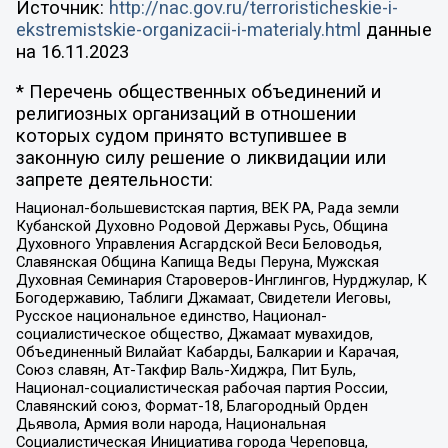
Источник:
http://nac.gov.ru/terroristicheskie-i-
ekstremistskie-organizacii-i-materialy.html
данные
на
16.11.2023
* Перечень общественных объединений и
религиозных организаций в отношении
которых судом принято вступившее в
законную силу решение о ликвидации или
запрете деятельности:
Национал-большевистская партия, ВЕК РА, Рада земли
Кубанской Духовно Родовой Державы Русь, Община
Духовного Управления Асгардской Веси Беловодья,
Славянская Община Капища Веды Перуна, Мужская
Духовная Семинария Староверов-Инглингов, Нурджулар, К
Богодержавию, Таблиги Джамаат, Свидетели Иеговы,
Русское национальное единство, Национал-
социалистическое общество, Джамаат мувахидов,
Объединенный Вилайат Кабарды, Балкарии и Карачая,
Союз славян, Ат-Такфир Валь-Хиджра, Пит Буль,
Национал-социалистическая рабочая партия России,
Славянский союз, Формат-18, Благородный Орден
Дьявола, Армия воли народа, Национальная
Социалистическая Инициатива города Череповца,