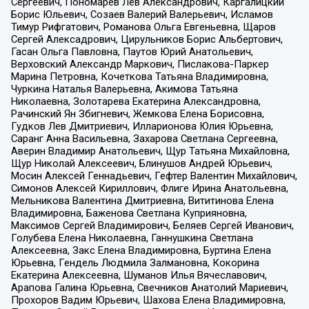
Сергеевич, Пономарев Лев Александрович, Каргалицкий
Борис Юльевич, Созаев Валерий Валерьевич, Исламов
Тимур Рифгатович, Романова Ольга Евгеньевна, Щаров
Сергей Алексадрович, Цирульников Борис Альбертович,
Гасан Ольга Павловна, Паутов Юрий Анатольевич,
Верховский Александр Маркович, Пислакова-Паркер
Марина Петровна, Кочеткова Татьяна Владимировна,
Чуркина Наталья Валерьевна, Акимова Татьяна
Николаевна, Золотарева Екатерина Александровна,
Рачинский Ян Збигневич, Жемкова Елена Борисовна,
Гудков Лев Дмитриевич, Илларионова Юлия Юрьевна,
Саранг Анна Васильевна, Захарова Светлана Сергеевна,
Аверин Владимир Анатольевич, Щур Татьяна Михайловна,
Щур Николай Алексеевич, Блинушов Андрей Юрьевич,
Мосин Алексей Геннадьевич, Гефтер Валентин Михайлович,
Симонов Алексей Кириллович, Флиге Ирина Анатольевна,
Мельникова Валентина Дмитриевна, Вититинова Елена
Владимировна, Баженова Светлана Куприяновна,
Максимов Сергей Владимирович, Беляев Сергей Иванович,
Голубева Елена Николаевна, Ганнушкина Светлана
Алексеевна, Закс Елена Владимировна, Буртина Елена
Юрьевна, Гендель Людмила Залмановна, Кокорина
Екатерина Алексеевна, Шуманов Илья Вячеславович,
Арапова Галина Юрьевна, Свечников Анатолий Мариевич,
Прохоров Вадим Юрьевич, Шахова Елена Владимировна,