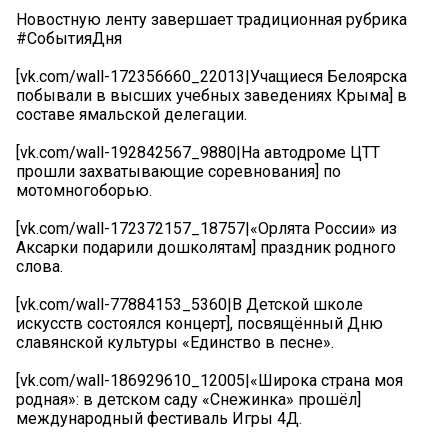
Новостную ленту завершает традиционная рубрика
#СобытияДня
[vk.com/wall-172356660_22013|Учащиеся Белоярска
побывали в высших учебных заведениях Крыма] в
составе ямальской делегации.
[vk.com/wall-192842567_9880|На автодроме ЦТТ
прошли захватывающие соревнования] по
мотомногоборью.
[vk.com/wall-172372157_18757|«Орлята России» из
Аксарки подарили дошколятам] праздник родного
слова.
[vk.com/wall-77884153_5360|В Детской школе
искусств состоялся концерт], посвящённый Дню
славянской культуры «Единство в песне».
[vk.com/wall-186929610_12005|«Широка страна моя
родная»: в детском саду «Снежинка» прошёл]
международный фестиваль Игры 4Д.