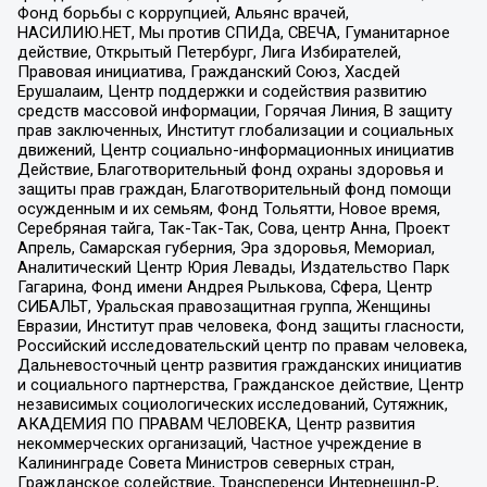
Фонд борьбы с коррупцией, Альянс врачей,
НАСИЛИЮ.НЕТ, Мы против СПИДа, СВЕЧА, Гуманитарное
действие, Открытый Петербург, Лига Избирателей,
Правовая инициатива, Гражданский Союз, Хасдей
Ерушалаим, Центр поддержки и содействия развитию
средств массовой информации, Горячая Линия, В защиту
прав заключенных, Институт глобализации и социальных
движений, Центр социально-информационных инициатив
Действие, Благотворительный фонд охраны здоровья и
защиты прав граждан, Благотворительный фонд помощи
осужденным и их семьям, Фонд Тольятти, Новое время,
Серебряная тайга, Так-Так-Так, Сова, центр Анна, Проект
Апрель, Самарская губерния, Эра здоровья, Мемориал,
Аналитический Центр Юрия Левады, Издательство Парк
Гагарина, Фонд имени Андрея Рылькова, Сфера, Центр
СИБАЛЬТ, Уральская правозащитная группа, Женщины
Евразии, Институт прав человека, Фонд защиты гласности,
Российский исследовательский центр по правам человека,
Дальневосточный центр развития гражданских инициатив
и социального партнерства, Гражданское действие, Центр
независимых социологических исследований, Сутяжник,
АКАДЕМИЯ ПО ПРАВАМ ЧЕЛОВЕКА, Центр развития
некоммерческих организаций, Частное учреждение в
Калининграде Совета Министров северных стран,
Гражданское содействие, Трансперенси Интернешнл-Р,