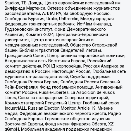
Studios, ТВ Дождь, Центр европейских исследований им
Вилфрида Мартенса, Сетевое объединение журналистов
расследователей, АЛЛАТРА, За свободную Россию,
Свободная Бурятия, Uralic, UnKremlin, Международная
федерация транспортных рабочих, ИстЧам Финланд,
Гудзоновский институт, Фонд Демократического
Развития, Комитет-2024, Центрально-Европейский
университет, Центр восточноевропейских и
международных исследований, Общество Сторожевой
башни, Библии и трактатов Свидетелей Иеговы,
Гражданский Совет, Центр анализа европейской политики,
Академическая сеть Восточная Европа, Российский
комитет действия, РЭНД корпорейшн, Русская Америка за
демократию в России, Настоящая Россия, Глобальная сеть
журналистов-расследователей, Служба поддержки,
Свободная Россия Берлин, Свободная Россия Северный
Рейн-Вестфалия, Фонд глобальной помощи, Антивоенный
комитет России, Russie-Libertes, La Asocicion de Rusos
Libres, Союз за возвращение Северных территорий,
Крымскотатарский Ресурсный Центр, Глобальный союз
IndustriALL, Russian Election Monitor, Article 19, Мнение
медиа, Федерация анархического черного креста, Радио
Свободная Европа, Германское общество изучения
Восточной Европы, Фонд имени Фридриха Эберта, XZ
gGmbH, Мобильная академия поддержки гендерной