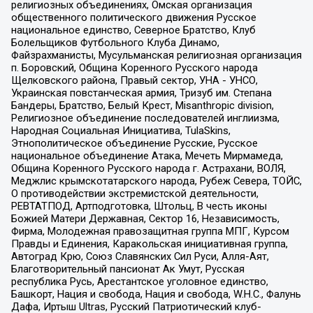
религиозных объединениях, Омская организация
общественного политического движения Русское
национальное единство, Северное Братство, Клуб
Болельщиков Футбольного Клуба Динамо,
Файзрахманисты, Мусульманская религиозная организация
п. Боровский, Община Коренного Русского народа
Щелковского района, Правый сектор, УНА - УНСО,
Украинская повстанческая армия, Тризуб им. Степана
Бандеры, Братство, Белый Крест, Misanthropic division,
Религиозное объединение последователей инглиизма,
Народная Социальная Инициатива, TulaSkins,
Этнополитическое объединение Русские, Русское
национальное объединение Атака, Мечеть Мирмамеда,
Община Коренного Русского народа г. Астрахани, ВОЛЯ,
Меджлис крымскотатарского народа, Рубеж Севера, ТОЙС,
О противодействии экстремистской деятельности,
РЕВТАТПОД, Артподготовка, Штольц, В честь иконы
Божией Матери Державная, Сектор 16, Независимость,
Фирма, Молодежная правозащитная группа МПГ, Курсом
Правды и Единения, Каракольская инициативная группа,
Автоград Крю, Союз Славянских Сил Руси, Алля-Аят,
Благотворительный пансионат Ак Умут, Русская
республика Русь, Арестантское уголовное единство,
Башкорт, Нация и свобода, Нация и свобода, W.H.С., Фалунь
Дафа, Иртыш Ultras, Русский Патриотический клуб-