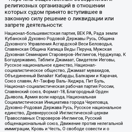
религиозных организаций в отношении
которых судом принято вступившее в
законную силу решение о ликвидации или
запрете деятельности:
Национал-большевистская партия, ВЕК РА, Рада земли
Кубанской Духовно Родовой Державы Русь, Община
Духовного Управления Асгардской Веси Беловодья,
Славянская Община Капища Веды Перуна, Мужская
Духовная Семинария Староверов-Инглингов, Нурджулар, К
Богодержавию, Таблиги Джамаат, Свидетели Иеговы,
Русское национальное единство, Национал-
социалистическое общество, Джамаат мувахидов,
Объединенный Вилайат Кабарды, Балкарии и Карачая,
Союз славян, Ат-Такфир Валь-Хиджра, Пит Буль,
Национал-социалистическая рабочая партия России,
Славянский союз, Формат-18, Благородный Орден
Дьявола, Армия воли народа, Национальная
Социалистическая Инициатива города Череповца,
Духовно-Родовая Держава Русь, Русское национальное
единство, Древнерусской Инглистической церкви
Православных Староверов-Инглингов, Русский
общенациональный союз, Движение против нелегальной
иммиграции, Кровь и Честь, О свободе совести и о