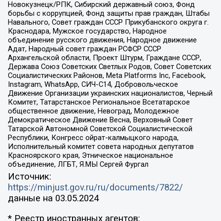
Новокузнецк/РПК, Сибирский державный союз, Фонд
борьбы с коррупцией, Фонд защиты прав граждан, Штабы
Навального, Совет граждан СССР Прикубанского округа г.
Краснодара, Мужское государство, Народное
объединение русского движения, Народное движение
Адат, Народный совет граждан РСФСР СССР
Архангельской области, Проект Штурм, Граждане СССР,
Держава Союз Советских Светлых Родов, Совет Советских
Социалистических Районов, Meta Platforms Inc, Facebook,
Instagram, WhatsApp, СИЧ-С14, Добровольческое
Движение Организации украинских националистов, Черный
Комитет, Татарстанское Региональное Всетатарское
общественное движение, Невоград, Молодежное
Демократическое Движение Весна, Верховный Совет
Татарской Автономной Советской Социалистической
Республики, Конгресс ойрат-калмыцкого народа,
Исполнительный комитет совета народных депутатов
Красноярского края, Этническое национальное
объединение, ЛГБТ, Я.МЫ Сергей Фургал
Источник:
https://minjust.gov.ru/ru/documents/7822/
данные на
03.05.2024
* Реестр иностранных агентов: