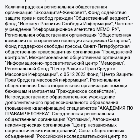
Калининградская региональная общественная организация "Экозащита!-Женсовет", Фонд содействия защите прав и свобод граждан "Общественный вердикт", Фонд "Институт Развития Свободы Информации", Частное учреждение "Информационное агентство МЕМО. РУ", Региональная общественная организация "Общественная комиссия по сохранению наследия академика Сахарова", Фонд поддержки свободы прессы, Санкт-Петербургская общественная правозащитная организация "Гражданский контроль", Межрегиональная общественная организация "Информационно-просветительский центр "Мемориал", Региональный Фонд "Центр Защиты Прав Средств Массовой Информации", с 05.12.2023 Фонд "Центр Защиты Прав Средств массовой информации", Региональная общественная благотворительная организация помощи беженцам и мигрантам "Гражданское содействие", Негосударственное образовательное учреждение дополнительного профессионального образования (повышение квалификации) специалистов "АКАДЕМИЯ ПО ПРАВАМ ЧЕЛОВЕКА", Свердловская региональная общественная организация "Сутяжник", Автономная некоммерческая организация "Центр независимых социологических исследований", Союз общественных объединений "Российский исследовательский центр по правам человека", Региональное общественное учреждение научно-информационный центр "МЕМОРИАЛ", Некоммерческая организация "Фонд защиты гласности", Автономная некоммерческая организация "Институт прав человека", Городская общественная организация "Екатеринбургское общество "МЕМОРИАЛ", Городская общественная организация "Рязанское историко-просветительское и правозащитное общество "Мемориал" (Рязанский Мемориал), Челябинский региональный орган общественной самодеятельности – женское общественное объединение "Женщины Евразии", Челябинский региональный орган общественной самодеятельности "Уральская правозащитная группа", Фонд содействия защите здоровья и социальной справедливости имени Андрея Рылькова, Автономная Некоммерческая Организация "Аналитический Центр Юрия Левады", Автономная некоммерческая организация социальной поддержки населения "Проект Апрель", Региональная общественная организация помощи женщинам и детям, находящимся в кризисной ситуации "Информационно-методический центр "Анна", Фонд содействия развитию массовых коммуникаций и правовому просвещению "Так-так-Так", Фонд содействия устойчивому развитию "Серебряная тайга", Свердловский региональный общественный фонд социальных проектов "Новое время", "Idel.Реалии", Кавказ.Реалии, Крым.Реалии, Телеканал Настоящее Время, Татаро-башкирская служба Радио Свобода (Azatliq Radiosi), Радио Свободная Европа/Радио Свобода (PCE/PC), "Сибирь.Реалии", "Фактограф", Благотворительный фонд помощи осужденным и их семьям, Автономная некоммерческая организация "Институт глобализации и социальных движений", Фонд "В защиту прав заключенных", Частное учреждение "Центр поддержки и содействия развитию средств массовой информации", Пензенский региональный общественный благотворительный фонд "Гражданский союз", "Север.Реалии", Некоммерческая организация Фонд "Правовая инициатива", Общество с ограниченной ответственностью "Радио Свободная Европа/Радио Свобода", Чешское информационное агентство "MEDIUM-ORIENT", Красноярская региональная общественная организация "Мы против СПИДа", Камалягин Денис Николаевич, Маркелов Сергей Евгеньевич, Пономарев Лев Александрович, Савицкая Людмила Алексеевна, Автономная некоммерческая организация "Центр по работе с проблемой насилия "НАСИЛИЮ.НЕТ", Межрегиональный профессиональный союз работников здравоохранения "Альянс врачей", Юридическое лицо, зарегистрированное в Латвийской Республике, SIA "Medusa Project" (регистрационный номер 40103797863, дата регистрации 10.06.2014), Некоммерческая организация "Фонд по борьбе с коррупцией", Автономная некоммерческая организация "Институт права и публичной политики", Баданин Роман Сергеевич, Гликин Максим Александрович, Железнова Мария Михайловна, Лукьянова Юлия Сергеевна, Маетная Елизавета Витальевна, Маняхин Петр Борисович, Чуракова Ольга Владимировна, Ярош Юлия Петровна, Юридическое лицо "The Insider SIA", зарегистрированное в Риге, Латвийская Республика (дата регистрации 26.06.2015), являющееся администратором доменного имени интернет-издания "The Insider SIA", https://theins.ru, Постернак Алексей Евгеньевич, Рубин Михаил Аркадьевич, Анин Роман Александрович, Юридическое лицо Istories fonds, зарегистрированное в Латвийской Республике (регистрационный номер 50008295751, дата регистрации 24.02.2020), Великовский Дмитрий Александрович, Долинина Ирина Николаевна, Мароховская Алеся Алексеевна, Шлейнов Роман Юрьевич, Шмагун Олеся Валентиновна, Общество с ограниченной ответственностью "Альтаир 2021", Общество с ограниченной ответственностью "Вега 2021", Общество с ограниченной ответственностью "Главный редактор 2021", Общество с ограниченной ответственностью "Ромашки монолит", Важенков Артем Валерьевич, Ивановская областная общественная организация "Центр гендерных исследований", Гурман Юрий Альбертович, Медиапроект "ОВД-Инфо", Егоров Владимир Владимирович, Жилинский Владимир Александрович, Общество с ограниченной ответственностью "ЗП", Иванова София Юрьевна, Карезина Инна Павловна, Кильтау Екатерина Викторовна, Петров Алексей Викторович, Пискунов Сергей Евгеньевич, Смирнов Сергей Сергеевич, Тихонов Михаил Сергеевич, Общество с ограниченной ответственностью "ЖУРНАЛИСТ-ИНОСТРАННЫЙ АГЕНТ", Арапова Галина Юрьевна, Вольтская Татьяна Анатольевна, Американская компания "Mason G.E.S. Anonymous Foundation" (США), являющаяся владельцем интернет-издания https://mnews.world/, Компания "Stichting Bellingcat", зарегистрированная в Нидерландах (дата регистрации 11.07.2018), Захаров Андрей Вячеславович, Клепиковская Екатерина Дмитриевна, Общество с ограниченной ответственностью "МЕМО", Перл Роман Александрович, Симонов Евгений Алексеевич, Соловьева Елена Анатольевна, Сотников Даниил Владимирович, Сурначева Елизавета Дмитриевна, Автономная некоммерческая организация по защите прав человека и информированию населения "Якутия – Наше Мнение", Общество с ограниченной ответственностью "Москоу диджитал медиа", с 26.01.2023 Общество с ограниченной ответственностью "Чайка Белые сады", Ветошкина Валерия Валерьевна, Заговора Максим Александрович, Межрегиональное общественное движение "Российская ЛГБТ - сеть", Оленичев Максим Владимирович, Павлов Иван Юрьевич, Скворцова Елена Сергеевна, Общество с ограниченной ответственностью "Как бы инагент", Кочетков Игорь Викторович, Общество с ограниченной ответственностью "Честные выборы", Еланчик Олег Александрович, Общество с ограниченной ответственностью "Нобелевский призыв", Гималова Регина Эмилевна, Григорьев Андрей Валерьевич, Григорьева Алина Александровна, Ассоциация по содействию защите прав призывников, альтернативнослужащих и военнослужащих "Правозащитная группа "Гражданин.Армия.Право", Хисамова Регина Фаритовна, Автономная некоммерческая организация по реализации социально-правовых программ "Лилит", Дальневосточное общественное движение "Маяк", Санкт-Петербургская ЛГБТ-инициативная группа "Выход", Инициативная группа ЛГБТ+ "Реверс", Алексеев Андрей Викторович, Бекбулатова Таисия Львовна, Беляев Иван Михайлович, Владыкина Елена Сергеевна, Гельман Марат Александрович, Никульшина Вероника Юрьевна, Толоконникова Надежда Андреевна, Шендерович Виктор Анатольевич, Общество с ограниченной ответственностью "Данное сообщение", Общество с ограниченной ответственностью Издательский дом "Новая глава", Айнбиндер Александра Александровна, Московский комьюнити-центр для ЛГБТ+инициатив, Благотворительный фонд развития филантропии, Deutsche Welle (Германия, Kurt-Schumacher-Strasse 3, 53113 Bonn), Борзунова Мария Михайловна, Воробьев Виктор Викторович, Голубева Анна Львовна, Константинова Алла Михайловна, Малкова Ирина Владимировна, Мурадов Мурад Абдулгалимович, Осетинская Елизавета Николаевна, Понасенков Евгений Николаевич, Ганапольский Матвей Юрьевич, Киселев Евгений Алексеевич, Борухович Ирина Григорьевна, Дремин Иван Тимофеевич, Дубровский Дмитрий Викторович, Красноярская региональная общественная организация поддержки и развития альтернативных образовательных технологий и межкультурных коммуникаций "ИНТЕРРА", Маяковская Екатерина Алексеевна, Фейгин Марк Захарович, Филимонов Андрей Викторович, Дзугкоева Регина Николаевна, Доброхотов Роман Александрович, Дудь Юрий Александрович, Елкин Сергей Владимирович, Кругликов Кирилл Игоревич, Сабунаева Мария Леонидовна, Семенов Алексей Владимирович, Шаинян Карен Багратович, Шульман Екатерина Михайловна, Асафьев Артур Валерьевич, Вахштайн Виктор Семенович, Венедиктов Алексей Алексеевич, Лушникова Екатерина Евгеньевна, Волков Леонид Михайлович, Невзоров Александр Глебович, Пархоменко Сергей Борисович, Сироткин Ярослав Николаевич, Кара-Мурза Владимир Владимирович, Баранова Наталья Владимировна, Гозман Леонид Яковлевич, Кагарлицкий Борис Юльевич, Климарев Михаил Валерьевич, Милов Владимир Станиславович, Автономная некоммерческая организация Краснодарский центр современного искусства "Типография", Моргенштерн Алишер Тагирович, Соболь Любовь Эдуардовна, Общество с ограниченной ответственностью "ЛИЗА НОРМ", Каспаров Гарри Кимович, Ходорковский Михаил Борисович, Общество с ограниченной ответственностью "Апрельские тезисы", Данилович Ирина Брониславовна, Кашин Олег Владимирович, Петров Николай Владимирович, Пивоваров Алексей Владимирович, Соколов Михаил Владимирович, Цветкова Юлия Владимировна, Чичваркин Евгений Александрович, Комитет против пыток/Команда против пыток, Общество с ограниченной ответственностью "Первый научный", Общество с ограниченной ответственностью "Вертолет и ко", Белоцерковская Вероника Борисовна, Кац Максим Евгеньевич, Лазарева Татьяна Юрьевна, Шаведдинов Руслан Табризович, Яшин Илья Валерьевич, Общество с ограниченной ответственностью "Иноагент ААВ", Алешковский Дмитрий Петрович, Альбац Евгения Марковна, Быков Дмитрий Львович, Галямина Юлия Евгеньевна, Лойко Сергей Леонидович, Мартынов Кирилл Константинович, Медведев Сергей Александрович, Крашенинников Федор Геннадиевич, Гордеева Катерина Вл