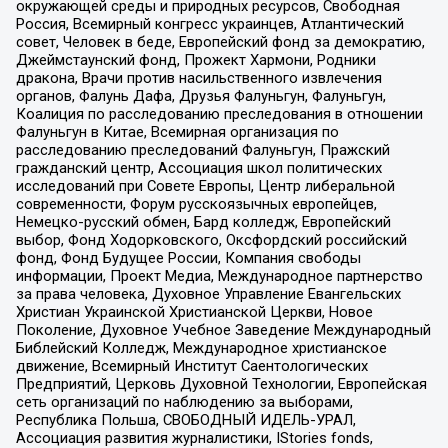
окружающей среды и природных ресурсов, Свободная
Россия, Всемирный конгресс украинцев, Атлантический
совет, Человек в беде, Европейский фонд за демократию,
Джеймстаунский фонд, Прожект Хармони, Родники
дракона, Врачи против насильственного извлечения
органов, Фалунь Дафа, Друзья Фалуньгун, Фалуньгун,
Коалиция по расследованию преследования в отношении
Фалуньгун в Китае, Всемирная организация по
расследованию преследований Фалуньгун, Пражский
гражданский центр, Ассоциация школ политических
исследований при Совете Европы, Центр либеральной
современности, Форум русскоязычных европейцев,
Немецко-русский обмен, Бард колледж, Европейский
выбор, Фонд Ходорковского, Оксфордский российский
фонд, Фонд Будущее России, Компания свободы
информации, Проект Медиа, Международное партнерство
за права человека, Духовное Управление Евангельских
Христиан Украинской Христианской Церкви, Новое
Поколение, Духовное Учебное Заведение Международный
Библейский Колледж, Международное христианское
движение, Всемирный Институт Саентологических
Предприятий, Церковь Духовной Технологии, Европейская
сеть организаций по наблюдению за выборами,
Республика Польша, СВОБОДНЫЙ ИДЕЛЬ-УРАЛ,
Ассоциация развития журналистики, IStories fonds,