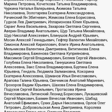
Марина Петровна, Кочеткова Татьяна Владимировна,
Чуркина Наталья Валерьевна, Акимова Татьяна
Николаевна, Золотарева Екатерина Александровна,
Рачинский Ян Збигневич, Жемкова Елена Борисовна,
Гудков Лев Дмитриевич, Илларионова Юлия Юрьевна,
Саранг Анна Васильевна, Захарова Светлана Сергеевна,
Аверин Владимир Анатольевич, Щур Татьяна Михайловна,
Щур Николай Алексеевич, Блинушов Андрей Юрьевич,
Мосин Алексей Геннадьевич, Гефтер Валентин Михайлович,
Симонов Алексей Кириллович, Флиге Ирина Анатольевна,
Мельникова Валентина Дмитриевна, Вититинова Елена
Владимировна, Баженова Светлана Куприяновна,
Максимов Сергей Владимирович, Беляев Сергей Иванович,
Голубева Елена Николаевна, Ганнушкина Светлана
Алексеевна, Закс Елена Владимировна, Буртина Елена
Юрьевна, Гендель Людмила Залмановна, Кокорина
Екатерина Алексеевна, Шуманов Илья Вячеславович,
Арапова Галина Юрьевна, Свечников Анатолий Мариевич,
Прохоров Вадим Юрьевич, Шахова Елена Владимировна,
Подузов Сергей Васильевич, Протасова Ирина
Вячеславовна, Литинский Леонид Борисович, Лукашевский
Сергей Маркович, Бахмин Вячеслав Иванович, Шабад
Анатолий Ефимович, Сухих Дарья Николаевна, Орлов Олег
Петрович, Добровольская Анна Дмитриевна, Королева
Александра Евгеньевна, Смирнов Владимир