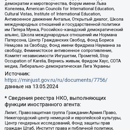
демократии и миротворчества, Форум имени Льва
Копелева, American Councils for International Education,
Cultural Vistas, Institute of International Education,
Антивоенное движение Антальи, Открытый диалог, Школа
международных отношений и государственной политики
им Питера Мунка, Российско-канадский демократический
альянс, Школа международных отношений им Нормана
Патерсона, Центр Гражданских Свобод, Фонд Бориса
Немцова за Свободу, Фонд имени Фридриха Науманна за
свободу, Феминистское антивоенное сопротивление,
Комитет независимости Ингушетии, Прометей, Stop
Occupation of Karelia, Вернись живым, Фридом Хаус, СОТА
медиа, Либерально-демократическая Лига Украины
Источник:
https://minjust.gov.ru/ru/documents/7756/
данные на
13.05.2024
* Сведения реестра НКО, выполняющих
функции иностранного агента:
Лилит, Правозащитная группа Гражданин.Армия.Право,
Нижегородский центр немецкой и европейской культуры,
Центр гендерных исследований, Фонд защиты прав
граждан Штаб, Институт права и публичной политики,