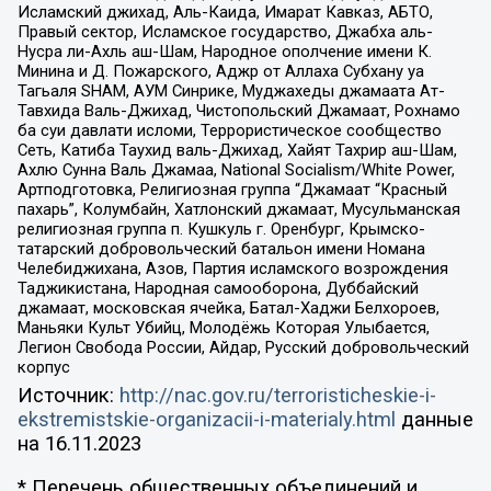
Исламский джихад, Аль-Каида, Имарат Кавказ, АБТО,
Правый сектор, Исламское государство, Джабха аль-
Нусра ли-Ахль аш-Шам, Народное ополчение имени К.
Минина и Д. Пожарского, Аджр от Аллаха Субхану уа
Тагьаля SHAM, АУМ Синрике, Муджахеды джамаата Ат-
Тавхида Валь-Джихад, Чистопольский Джамаат, Рохнамо
ба суи давлати исломи, Террористическое сообщество
Сеть, Катиба Таухид валь-Джихад, Хайят Тахрир аш-Шам,
Ахлю Сунна Валь Джамаа, National Socialism/White Power,
Артподготовка, Религиозная группа “Джамаат “Красный
пахарь”, Колумбайн, Хатлонский джамаат, Мусульманская
религиозная группа п. Кушкуль г. Оренбург, Крымско-
татарский добровольческий батальон имени Номана
Челебиджихана, Азов, Партия исламского возрождения
Таджикистана, Народная самооборона, Дуббайский
джамаат, московская ячейка, Батал-Хаджи Белхороев,
Маньяки Культ Убийц, Молодёжь Которая Улыбается,
Легион Свобода России, Айдар, Русский добровольческий
корпус
Источник:
http://nac.gov.ru/terroristicheskie-i-
ekstremistskie-organizacii-i-materialy.html
данные
на
16.11.2023
* Перечень общественных объединений и