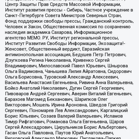
Центр Защиты Прав Средств Массовой Информации,
Институт развития прессы - Сибирь, Частное учреждение в
Санкт-Петербурге Совета Министров Северных Стран,
Фонд поддержки свободы прессы, Гражданский контроль,
Человек и Закон, Общественная комиссия по сохранению
наследия академика Сахарова, Информационное
агентство МЕМО. РУ, Институт региональной прессы,
Институт Развития Свободы Информации, Экозащита!-
Женсовет, Общественный вердикт, Евразийская
антимонопольная ассоциация, Бедушев Петр Петрович,
Дзугкоева Регина Николаевна, Кривенко Сергей
Владимирович, Милославский Павел Юрьевич, Шнырова
Ольга Вадимовна, Чанышева Лилия Айратовна, Сидорович
Ольга Борисовна, Туровский Александр Алексеевич,
Васильева Анастасия Евгеньевна, Ривина Анна Валерьевна,
Бойко Анатолий Николаевич, Дугин Сергей Георгиевич,
Пивоваров Андрей Сергеевич, Аверин Виталий Евгеньевич,
Барахоев Магомед Бекханович, Шарипков Олег
Викторович, Мошель Ирина Ароновна, Шведов Григорий
Сергеевич, Пономарев Лев Александрович, Каргалицкий
Борис Юльевич, Созаев Валерий Валерьевич, Исламов
Тимур Рифгатович, Романова Ольга Евгеньевна, Щаров
Сергей Алексадрович, Цирульников Борис Альбертович,
Гасан Ольга Павловна, Паутов Юрий Анатольевич,
Верховский Александр Маркович, Пислакова-Паркер