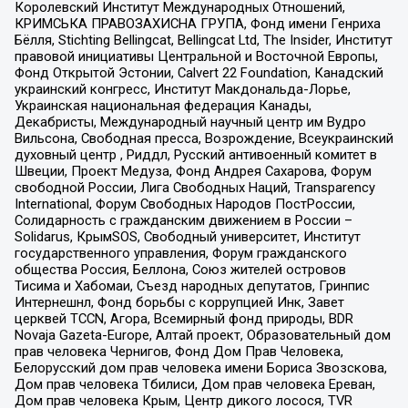
Королевский Институт Международных Отношений,
КРИМСЬКА ПРАВОЗАХИСНА ГРУПА, Фонд имени Генриха
Бёлля, Stichting Bellingcat, Bellingcat Ltd, The Insider, Институт
правовой инициативы Центральной и Восточной Европы,
Фонд Открытой Эстонии, Calvert 22 Foundation, Канадский
украинский конгресс, Институт Макдональда-Лорье,
Украинская национальная федерация Канады,
Декабристы, Международный научный центр им Вудро
Вильсона, Свободная пресса, Возрождение, Всеукраинский
духовный центр , Риддл, Русский антивоенный комитет в
Швеции, Проект Медуза, Фонд Андрея Сахарова, Форум
свободной России, Лига Свободных Наций, Transparеncy
International, Форум Свободных Народов ПостРоссии,
Солидарность с гражданским движением в России –
Solidarus, КрымSOS, Свободный университет, Институт
государственного управления, Форум гражданского
общества Россия, Беллона, Союз жителей островов
Тисима и Хабомаи, Съезд народных депутатов, Гринпис
Интернешнл, Фонд борьбы с коррупцией Инк, Завет
церквей TCCN, Агора, Всемирный фонд природы, BDR
Novaja Gazeta-Europe, Алтай проект, Образовательный дом
прав человека Чернигов, Фонд Дом Прав Человека,
Белорусский дом прав человека имени Бориса Звозскова,
Дом прав человека Тбилиси, Дом прав человека Ереван,
Дом прав человека Крым, Центр дикого лосося, TVR