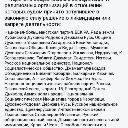
религиозных организаций в отношении
которых судом принято вступившее в
законную силу решение о ликвидации или
запрете деятельности:
Национал-большевистская партия, ВЕК РА, Рада земли
Кубанской Духовно Родовой Державы Русь, Община
Духовного Управления Асгардской Веси Беловодья,
Славянская Община Капища Веды Перуна, Мужская
Духовная Семинария Староверов-Инглингов, Нурджулар, К
Богодержавию, Таблиги Джамаат, Свидетели Иеговы,
Русское национальное единство, Национал-
социалистическое общество, Джамаат мувахидов,
Объединенный Вилайат Кабарды, Балкарии и Карачая,
Союз славян, Ат-Такфир Валь-Хиджра, Пит Буль,
Национал-социалистическая рабочая партия России,
Славянский союз, Формат-18, Благородный Орден
Дьявола, Армия воли народа, Национальная
Социалистическая Инициатива города Череповца,
Духовно-Родовая Держава Русь, Русское национальное
единство, Древнерусской Инглистической церкви
Православных Староверов-Инглингов, Русский
общенациональный союз, Движение против нелегальной
иммиграции, Кровь и Честь, О свободе совести и о