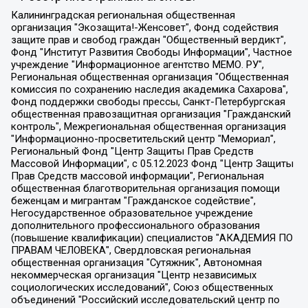
Калининградская региональная общественная организация "Экозащита!-Женсовет", Фонд содействия защите прав и свобод граждан "Общественный вердикт", Фонд "Институт Развития Свободы Информации", Частное учреждение "Информационное агентство МЕМО. РУ", Региональная общественная организация "Общественная комиссия по сохранению наследия академика Сахарова", Фонд поддержки свободы прессы, Санкт-Петербургская общественная правозащитная организация "Гражданский контроль", Межрегиональная общественная организация "Информационно-просветительский центр "Мемориал", Региональный Фонд "Центр Защиты Прав Средств Массовой Информации", с 05.12.2023 Фонд "Центр Защиты Прав Средств массовой информации", Региональная общественная благотворительная организация помощи беженцам и мигрантам "Гражданское содействие", Негосударственное образовательное учреждение дополнительного профессионального образования (повышение квалификации) специалистов "АКАДЕМИЯ ПО ПРАВАМ ЧЕЛОВЕКА", Свердловская региональная общественная организация "Сутяжник", Автономная некоммерческая организация "Центр независимых социологических исследований", Союз общественных объединений "Российский исследовательский центр по правам человека", Региональное общественное учреждение научно-информационный центр "МЕМОРИАЛ", Некоммерческая организация "Фонд защиты гласности", Автономная некоммерческая организация "Институт прав человека", Городская общественная организация "Екатеринбургское общество "МЕМОРИАЛ", Городская общественная организация "Рязанское историко-просветительское и правозащитное общество "Мемориал" (Рязанский Мемориал), Челябинский региональный орган общественной самодеятельности – женское общественное объединение "Женщины Евразии", Челябинский региональный орган общественной самодеятельности "Уральская правозащитная группа", Фонд содействия защите здоровья и социальной справедливости имени Андрея Рылькова, Автономная Некоммерческая Организация "Аналитический Центр Юрия Левады", Автономная некоммерческая организация социальной поддержки населения "Проект Апрель", Региональная общественная организация помощи женщинам и детям, находящимся в кризисной ситуации "Информационно-методический центр "Анна", Фонд содействия развитию массовых коммуникаций и правовому просвещению "Так-так-Так", Фонд содействия устойчивому развитию "Серебряная тайга", Свердловский региональный общественный фонд социальных проектов "Новое время", "Idel.Реалии", Кавказ.Реалии, Крым.Реалии, Телеканал Настоящее Время, Татаро-башкирская служба Радио Свобода (Azatliq Radiosi), Радио Свободная Европа/Радио Свобода (PCE/PC), "Сибирь.Реалии", "Фактограф", Благотворительный фонд помощи осужденным и их семьям, Автономная некоммерческая организация "Институт глобализации и социальных движений", Фонд "В защиту прав заключенных", Частное учреждение "Центр поддержки и содействия развитию средств массовой информации", Пензенский региональный общественный благотворительный фонд "Гражданский союз", "Север.Реалии", Некоммерческая организация Фонд "Правовая инициатива", Общество с ограниченной ответственностью "Радио Свободная Европа/Радио Свобода", Чешское информационное агентство "MEDIUM-ORIENT", Красноярская региональная общественная организация "Мы против СПИДа", Камалягин Денис Николаевич, Маркелов Сергей Евгеньевич, Пономарев Лев Александрович, Савицкая Людмила Алексеевна, Автономная некоммерческая организация "Центр по работе с проблемой насилия "НАСИЛИЮ.НЕТ", Межрегиональный профессиональный союз работников здравоохранения "Альянс врачей", Юридическое лицо, зарегистрированное в Латвийской Республике, SIA "Medusa Project" (регистрационный номер 40103797863, дата регистрации 10.06.2014), Некоммерческая организация "Фонд по борьбе с коррупцией", Автономная некоммерческая организация "Институт права и публичной политики", Баданин Роман Сергеевич, Гликин Максим Александрович, Железнова Мария Михайловна, Лукьянова Юлия Сергеевна, Маетная Елизавета Витальевна, Маняхин Петр Борисович, Чуракова Ольга Владимировна, Ярош Юлия Петровна, Юридическое лицо "The Insider SIA", зарегистрированное в Риге, Латвийская Республика (дата регистрации 26.06.2015), являющееся администратором доменного имени интернет-издания "The Insider SIA", https://theins.ru, Постернак Алексей Евгеньевич, Рубин Михаил Аркадьевич, Анин Роман Александрович, Юридическое лицо Istories fonds, зарегистрированное в Латвийской Республике (регистрационный номер 50008295751, дата регистрации 24.02.2020), Великовский Дмитрий Александрович, Долинина Ирина Николаевна, Мароховская Алеся Алексеевна, Шлейнов Роман Юрьевич, Шмагун Олеся Валентиновна, Общество с ограниченной ответственностью "Альтаир 2021", Общество с ограниченной ответственностью "Вега 2021", Общество с ограниченной ответственностью "Главный редактор 2021", Общество с ограниченной ответственностью "Ромашки монолит", Важенков Артем Валерьевич, Ивановская областная общественная организация "Центр гендерных исследований", Гурман Юрий Альбертович, Медиапроект "ОВД-Инфо", Егоров Владимир Владимирович, Жилинский Владимир Александрович, Общество с ограниченной ответственностью "ЗП", Иванова София Юрьевна, Карезина Инна Павловна, Кильтау Екатерина Викторовна, Петров Алексей Викторович, Пискунов Сергей Евгеньевич, Смирнов Сергей Сергеевич, Тихонов Михаил Сергеевич, Общество с ограниченной ответственностью "ЖУРНАЛИСТ-ИНОСТРАННЫЙ АГЕНТ", Арапова Галина Юрьевна, Вольтская Татьяна Анатольевна, Американская компания "Mason G.E.S. Anonymous Foundation" (США), являющаяся владельцем интернет-издания https://mnews.world/, Компания "Stichting Bellingcat", зарегистрированная в Нидерландах (дата регистрации 11.07.2018), Захаров Андрей Вячеславович, Клепиковская Екатерина Дмитриевна, Общество с ограниченной ответственностью "МЕМО", Перл Роман Александрович, Симонов Евгений Алексеевич, Соловьева Елена Анатольевна, Сотников Даниил Владимирович, Сурначева Елизавета Дмитриевна, Автономная некоммерческая организация по защите прав человека и информированию населения "Якутия – Наше Мнение", Общество с ограниченной ответственностью "Москоу диджитал медиа", с 26.01.2023 Общество с ограниченной ответственностью "Чайка Белые сады", Ветошкина Валерия Валерьевна, Заговора Максим Александрович, Межрегиональное общественное движение "Российская ЛГБТ - сеть", Оленичев Максим Владимирович, Павлов Иван Юрьевич, Скворцова Елена Сергеевна, Общество с ограниченной ответственностью "Как бы инагент", Кочетков Игорь Викторович, Общество с ограниченной ответственностью "Честные выборы", Еланчик Олег Александрович, Общество с ограниченной ответственностью "Нобелевский призыв", Гималова Регина Эмилевна, Григорьев Андрей Валерьевич, Григорьева Алина Александровна, Ассоциация по содействию защите прав призывников, альтернативнослужащих и военнослужащих "Правозащитная группа "Гражданин.Армия.Право", Хисамова Регина Фаритовна, Автономная некоммерческая организация по реализации социально-правовых программ "Лилит", Дальневосточное общественное движение "Маяк", Санкт-Петербургская ЛГБТ-инициативная группа "Выход", Инициативная группа ЛГБТ+ "Реверс", Алексеев Андрей Викторович, Бекбулатова Таисия Львовна, Беляев Иван Михайлович, Владыкина Елена Сергеевна, Гельман Марат Александрович, Никульшина Вероника Юрьевна, Толоконникова Надежда Андреевна, Шендерович Виктор Анатольевич, Общество с ограниченной ответственностью "Данное сообщение", Общество с ограниченной ответственностью Издательский дом "Новая глава", Айнбиндер Александра Александровна, Московский комьюнити-центр для ЛГБТ+инициатив, Благотворительный фонд развития филантропии, Deutsche Welle (Германия, Kurt-Schumacher-Strasse 3, 53113 Bonn), Борзунова Мария Михайловна, Воробьев Виктор Викторович, Голубева Анна Львовна, Константинова Алла Михайловна, Малкова Ирина Владимировна, Мурадов Мурад Абдулгалимович, Осетинская Елизавета Николаевна, Понасенков Евгений Николаевич, Ганапольский Матвей Юрьевич, Киселев Евгений Алексеевич, Борухович Ирина Григорьевна, Дремин Иван Тимофеевич, Дубровский Дмитрий Викторович, Красноярская региональная общественная организация поддержки и развития альтернативных образовательных технологий и межкультурных коммуникаций "ИНТЕРРА", Маяковская Екатерина Алексеевна, Фейгин Марк Захарович, Филимонов Андрей Викторович, Дзугкоева Регина Николаевна, Доброхотов Роман Александрович, Дудь Юрий Александрович, Елкин Сергей Владимирович, Кругликов Кирилл Игоревич, Сабунаева Мария Леонидовна, Семенов Алексей Владимирович, Шаинян Карен Багратович, Шульман Екатерина Михайловна, Асафьев Артур Валерьевич, Вахштайн Виктор Семенович, Венедиктов Алексей Алексеевич, Лушникова Екатерина Евгеньевна, Волков Леонид Михайлович, Невзоров Александр Глебович, Пархоменко Сергей Борисович, Сироткин Ярослав Николаевич, Кара-Мурза Владимир Владимирович, Баранова Наталья Владимировна, Гозман Леонид Яковлевич, Кагарлицкий Борис Юльевич, Климарев Михаил Валерьевич, Милов Владимир Станиславович, Автономная некоммерческая организация Краснодарский центр современного искусства "Типография", Моргенштерн Алишер Тагирович, Соболь Любовь Эдуардовна, Общество с ограниченной ответственностью "ЛИЗА НОРМ", Каспаров Гарри Кимович, Ходорковский Михаил Борисович, Общество с ограниченной ответственностью "Апрельские тезисы", Данилович Ирина Брониславовна, Кашин Олег Владимирович, Петров Николай Владимирович, Пивоваров Алексей Владимирович, Соколов Михаил Владимирович, Цветкова Юлия Владимировна, Чичваркин Евгений Александрович, Комитет против пыток/Команда против пыток, Общество с ограниченной ответственностью "Первый научный", Общество с ограниченной ответственностью "Вертолет и ко", Белоцерковская Вероника Борисовна, Кац Максим Евгеньевич, Лазарева Татьяна Юрьевна, Шаведдинов Руслан Табризович, Яшин Илья Валерьевич, Общество с ограниченной ответственностью "Иноагент ААВ", Алешковский Дмитрий Петрович, Альбац Евгения Марковна, Быков Дмитрий Львович, Галямина Юлия Евгеньевна, Лойко Сергей Леонидович, Мартынов Кирилл Константинович, Медведев Сергей Александрович, Крашенинников Федор Геннадиевич, Гордеева Катерина Вл