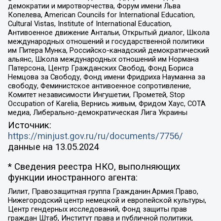
демократии и миротворчества, Форум имени Льва
Копелева, American Councils for International Education,
Cultural Vistas, Institute of International Education,
Антивоенное движение Антальи, Открытый диалог, Школа
международных отношений и государственной политики
им Питера Мунка, Российско-канадский демократический
альянс, Школа международных отношений им Нормана
Патерсона, Центр Гражданских Свобод, Фонд Бориса
Немцова за Свободу, Фонд имени Фридриха Науманна за
свободу, Феминистское антивоенное сопротивление,
Комитет независимости Ингушетии, Прометей, Stop
Occupation of Karelia, Вернись живым, Фридом Хаус, СОТА
медиа, Либерально-демократическая Лига Украины
Источник:
https://minjust.gov.ru/ru/documents/7756/
данные на
13.05.2024
* Сведения реестра НКО, выполняющих
функции иностранного агента:
Лилит, Правозащитная группа Гражданин.Армия.Право,
Нижегородский центр немецкой и европейской культуры,
Центр гендерных исследований, Фонд защиты прав
граждан Штаб, Институт права и публичной политики,