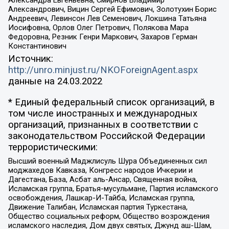
Александрович, Вицин Сергей Ефимович, Золотухин Борис
Андреевич, Левинсон Лев Семенович, Локшина Татьяна
Иосифовна, Орлов Олег Петрович, Полякова Мара
Федоровна, Резник Генри Маркович, Захаров Герман
Константинович
Источник:
http://unro.minjust.ru/NKOForeignAgent.aspx
данные на
24.03.2022
* Единый федеральный список организаций, в
том числе иностранных и международных
организаций, признанных в соответствии с
законодательством Российской Федерации
террористическими:
Высший военный Маджлисуль Шура Объединенных сил
моджахедов Кавказа, Конгресс народов Ичкерии и
Дагестана, База, Асбат аль-Ансар, Священная война,
Исламская группа, Братья-мусульмане, Партия исламского
освобождения, Лашкар-И-Тайба, Исламская группа,
Движение Талибан, Исламская партия Туркестана,
Общество социальных реформ, Общество возрождения
исламского наследия, Дом двух святых, Джунд аш-Шам,