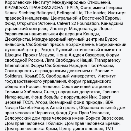
Королевский Институт Международных Отношений,
КРИМСЬКА ПРАВОЗАХИСНА ГРУПА, Фонд имени Генриха
Бёлля, Stichting Bellingcat, Bellingcat Ltd, The Insider, Институт
правовой инициативы Центральной и Восточной Европы,
Фонд Открытой Эстонии, Calvert 22 Foundation, Канадский
украинский конгресс, Институт Макдональда-Лорье,
Украинская национальная федерация Канады,
Декабристы, Международный научный центр им Вудро
Вильсона, Свободная пресса, Возрождение, Всеукраинский
духовный центр , Риддл, Русский антивоенный комитет в
Швеции, Проект Медуза, Фонд Андрея Сахарова, Форум
свободной России, Лига Свободных Наций, Transparеncy
International, Форум Свободных Народов ПостРоссии,
Солидарность с гражданским движением в России –
Solidarus, КрымSOS, Свободный университет, Институт
государственного управления, Форум гражданского
общества Россия, Беллона, Союз жителей островов
Тисима и Хабомаи, Съезд народных депутатов, Гринпис
Интернешнл, Фонд борьбы с коррупцией Инк, Завет
церквей TCCN, Агора, Всемирный фонд природы, BDR
Novaja Gazeta-Europe, Алтай проект, Образовательный дом
прав человека Чернигов, Фонд Дом Прав Человека,
Белорусский дом прав человека имени Бориса Звозскова,
Дом прав человека Тбилиси, Дом прав человека Ереван,
Дом прав человека Крым, Центр дикого лосося, TVR