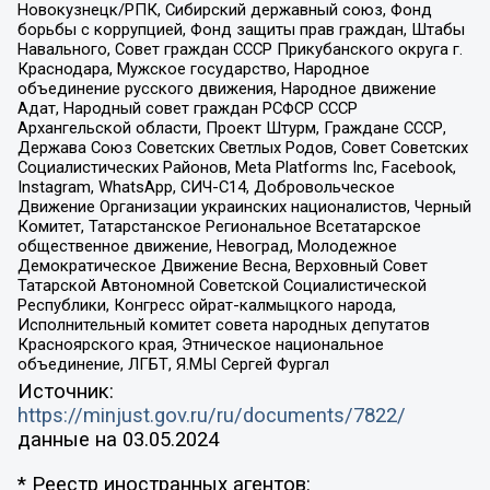
Новокузнецк/РПК, Сибирский державный союз, Фонд
борьбы с коррупцией, Фонд защиты прав граждан, Штабы
Навального, Совет граждан СССР Прикубанского округа г.
Краснодара, Мужское государство, Народное
объединение русского движения, Народное движение
Адат, Народный совет граждан РСФСР СССР
Архангельской области, Проект Штурм, Граждане СССР,
Держава Союз Советских Светлых Родов, Совет Советских
Социалистических Районов, Meta Platforms Inc, Facebook,
Instagram, WhatsApp, СИЧ-С14, Добровольческое
Движение Организации украинских националистов, Черный
Комитет, Татарстанское Региональное Всетатарское
общественное движение, Невоград, Молодежное
Демократическое Движение Весна, Верховный Совет
Татарской Автономной Советской Социалистической
Республики, Конгресс ойрат-калмыцкого народа,
Исполнительный комитет совета народных депутатов
Красноярского края, Этническое национальное
объединение, ЛГБТ, Я.МЫ Сергей Фургал
Источник:
https://minjust.gov.ru/ru/documents/7822/
данные на
03.05.2024
* Реестр иностранных агентов: