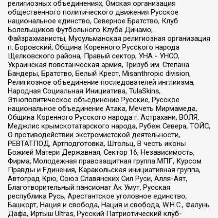
религиозных объединениях, Омская организация
общественного политического движения Русское
национальное единство, Северное Братство, Клуб
Болельщиков Футбольного Клуба Динамо,
Файзрахманисты, Мусульманская религиозная организация
п. Боровский, Община Коренного Русского народа
Щелковского района, Правый сектор, УНА - УНСО,
Украинская повстанческая армия, Тризуб им. Степана
Бандеры, Братство, Белый Крест, Misanthropic division,
Религиозное объединение последователей инглиизма,
Народная Социальная Инициатива, TulaSkins,
Этнополитическое объединение Русские, Русское
национальное объединение Атака, Мечеть Мирмамеда,
Община Коренного Русского народа г. Астрахани, ВОЛЯ,
Меджлис крымскотатарского народа, Рубеж Севера, ТОЙС,
О противодействии экстремистской деятельности,
РЕВТАТПОД, Артподготовка, Штольц, В честь иконы
Божией Матери Державная, Сектор 16, Независимость,
Фирма, Молодежная правозащитная группа МПГ, Курсом
Правды и Единения, Каракольская инициативная группа,
Автоград Крю, Союз Славянских Сил Руси, Алля-Аят,
Благотворительный пансионат Ак Умут, Русская
республика Русь, Арестантское уголовное единство,
Башкорт, Нация и свобода, Нация и свобода, W.H.С., Фалунь
Дафа, Иртыш Ultras, Русский Патриотический клуб-