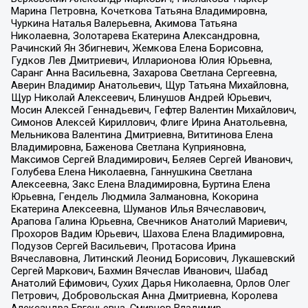
Марина Петровна, Кочеткова Татьяна Владимировна,
Чуркина Наталья Валерьевна, Акимова Татьяна
Николаевна, Золотарева Екатерина Александровна,
Рачинский Ян Збигневич, Жемкова Елена Борисовна,
Гудков Лев Дмитриевич, Илларионова Юлия Юрьевна,
Саранг Анна Васильевна, Захарова Светлана Сергеевна,
Аверин Владимир Анатольевич, Щур Татьяна Михайловна,
Щур Николай Алексеевич, Блинушов Андрей Юрьевич,
Мосин Алексей Геннадьевич, Гефтер Валентин Михайлович,
Симонов Алексей Кириллович, Флиге Ирина Анатольевна,
Мельникова Валентина Дмитриевна, Вититинова Елена
Владимировна, Баженова Светлана Куприяновна,
Максимов Сергей Владимирович, Беляев Сергей Иванович,
Голубева Елена Николаевна, Ганнушкина Светлана
Алексеевна, Закс Елена Владимировна, Буртина Елена
Юрьевна, Гендель Людмила Залмановна, Кокорина
Екатерина Алексеевна, Шуманов Илья Вячеславович,
Арапова Галина Юрьевна, Свечников Анатолий Мариевич,
Прохоров Вадим Юрьевич, Шахова Елена Владимировна,
Подузов Сергей Васильевич, Протасова Ирина
Вячеславовна, Литинский Леонид Борисович, Лукашевский
Сергей Маркович, Бахмин Вячеслав Иванович, Шабад
Анатолий Ефимович, Сухих Дарья Николаевна, Орлов Олег
Петрович, Добровольская Анна Дмитриевна, Королева
Александра Евгеньевна, Смирнов Владимир