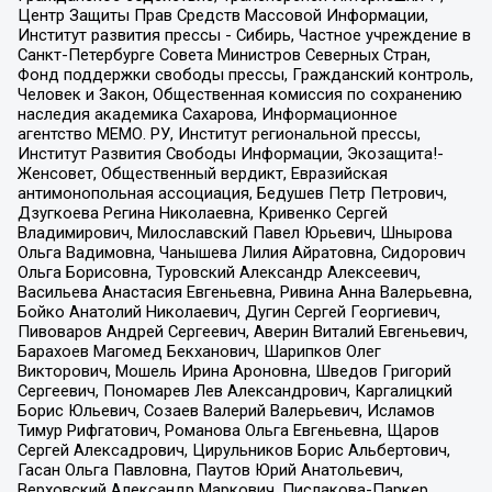
Центр Защиты Прав Средств Массовой Информации,
Институт развития прессы - Сибирь, Частное учреждение в
Санкт-Петербурге Совета Министров Северных Стран,
Фонд поддержки свободы прессы, Гражданский контроль,
Человек и Закон, Общественная комиссия по сохранению
наследия академика Сахарова, Информационное
агентство МЕМО. РУ, Институт региональной прессы,
Институт Развития Свободы Информации, Экозащита!-
Женсовет, Общественный вердикт, Евразийская
антимонопольная ассоциация, Бедушев Петр Петрович,
Дзугкоева Регина Николаевна, Кривенко Сергей
Владимирович, Милославский Павел Юрьевич, Шнырова
Ольга Вадимовна, Чанышева Лилия Айратовна, Сидорович
Ольга Борисовна, Туровский Александр Алексеевич,
Васильева Анастасия Евгеньевна, Ривина Анна Валерьевна,
Бойко Анатолий Николаевич, Дугин Сергей Георгиевич,
Пивоваров Андрей Сергеевич, Аверин Виталий Евгеньевич,
Барахоев Магомед Бекханович, Шарипков Олег
Викторович, Мошель Ирина Ароновна, Шведов Григорий
Сергеевич, Пономарев Лев Александрович, Каргалицкий
Борис Юльевич, Созаев Валерий Валерьевич, Исламов
Тимур Рифгатович, Романова Ольга Евгеньевна, Щаров
Сергей Алексадрович, Цирульников Борис Альбертович,
Гасан Ольга Павловна, Паутов Юрий Анатольевич,
Верховский Александр Маркович, Пислакова-Паркер