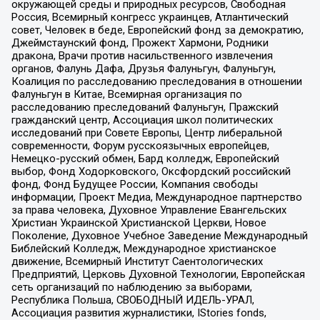
окружающей среды и природных ресурсов, Свободная
Россия, Всемирный конгресс украинцев, Атлантический
совет, Человек в беде, Европейский фонд за демократию,
Джеймстаунский фонд, Прожект Хармони, Родники
дракона, Врачи против насильственного извлечения
органов, Фалунь Дафа, Друзья Фалуньгун, Фалуньгун,
Коалиция по расследованию преследования в отношении
Фалуньгун в Китае, Всемирная организация по
расследованию преследований Фалуньгун, Пражский
гражданский центр, Ассоциация школ политических
исследований при Совете Европы, Центр либеральной
современности, Форум русскоязычных европейцев,
Немецко-русский обмен, Бард колледж, Европейский
выбор, Фонд Ходорковского, Оксфордский российский
фонд, Фонд Будущее России, Компания свободы
информации, Проект Медиа, Международное партнерство
за права человека, Духовное Управление Евангельских
Христиан Украинской Христианской Церкви, Новое
Поколение, Духовное Учебное Заведение Международный
Библейский Колледж, Международное христианское
движение, Всемирный Институт Саентологических
Предприятий, Церковь Духовной Технологии, Европейская
сеть организаций по наблюдению за выборами,
Республика Польша, СВОБОДНЫЙ ИДЕЛЬ-УРАЛ,
Ассоциация развития журналистики, IStories fonds,