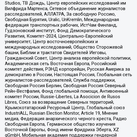
Studios, ТВ Дождь, Центр европейских исследований им
Вилфрида Мартенса, Сетевое объединение журналистов
расследователей, АЛЛАТРА, За свободную Россию,
Свободная Бурятия, Uralic, UnKremlin, Международная
федерация транспортных рабочих, ИстЧам Финланд,
Гудзоновский институт, Фонд Демократического
Развития, Комитет-2024, Центрально-Европейский
университет, Центр восточноевропейских и
международных исследований, Общество Сторожевой
башни, Библии и трактатов Свидетелей Иеговы,
Гражданский Совет, Центр анализа европейской политики,
Академическая сеть Восточная Европа, Российский
комитет действия, РЭНД корпорейшн, Русская Америка за
демократию в России, Настоящая Россия, Глобальная сеть
журналистов-расследователей, Служба поддержки,
Свободная Россия Берлин, Свободная Россия Северный
Рейн-Вестфалия, Фонд глобальной помощи, Антивоенный
комитет России, Russie-Libertes, La Asocicion de Rusos
Libres, Союз за возвращение Северных территорий,
Крымскотатарский Ресурсный Центр, Глобальный союз
IndustriALL, Russian Election Monitor, Article 19, Мнение
медиа, Федерация анархического черного креста, Радио
Свободная Европа, Германское общество изучения
Восточной Европы, Фонд имени Фридриха Эберта, XZ
gGmbH, Мобильная академия поддержки гендерной