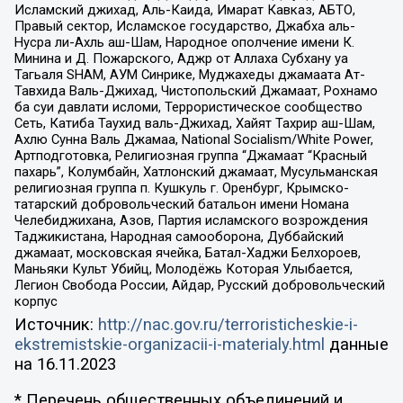
Исламский джихад, Аль-Каида, Имарат Кавказ, АБТО,
Правый сектор, Исламское государство, Джабха аль-
Нусра ли-Ахль аш-Шам, Народное ополчение имени К.
Минина и Д. Пожарского, Аджр от Аллаха Субхану уа
Тагьаля SHAM, АУМ Синрике, Муджахеды джамаата Ат-
Тавхида Валь-Джихад, Чистопольский Джамаат, Рохнамо
ба суи давлати исломи, Террористическое сообщество
Сеть, Катиба Таухид валь-Джихад, Хайят Тахрир аш-Шам,
Ахлю Сунна Валь Джамаа, National Socialism/White Power,
Артподготовка, Религиозная группа “Джамаат “Красный
пахарь”, Колумбайн, Хатлонский джамаат, Мусульманская
религиозная группа п. Кушкуль г. Оренбург, Крымско-
татарский добровольческий батальон имени Номана
Челебиджихана, Азов, Партия исламского возрождения
Таджикистана, Народная самооборона, Дуббайский
джамаат, московская ячейка, Батал-Хаджи Белхороев,
Маньяки Культ Убийц, Молодёжь Которая Улыбается,
Легион Свобода России, Айдар, Русский добровольческий
корпус
Источник:
http://nac.gov.ru/terroristicheskie-i-
ekstremistskie-organizacii-i-materialy.html
данные
на
16.11.2023
* Перечень общественных объединений и