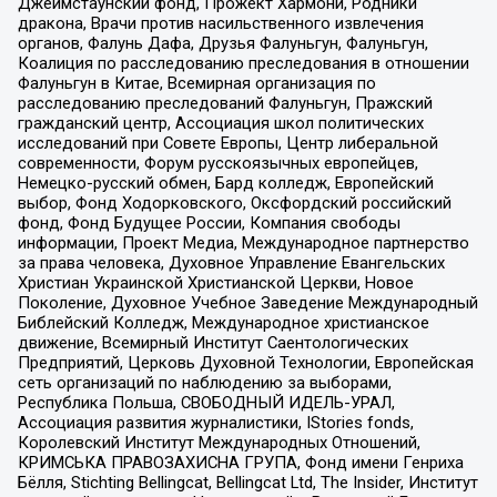
Джеймстаунский фонд, Прожект Хармони, Родники
дракона, Врачи против насильственного извлечения
органов, Фалунь Дафа, Друзья Фалуньгун, Фалуньгун,
Коалиция по расследованию преследования в отношении
Фалуньгун в Китае, Всемирная организация по
расследованию преследований Фалуньгун, Пражский
гражданский центр, Ассоциация школ политических
исследований при Совете Европы, Центр либеральной
современности, Форум русскоязычных европейцев,
Немецко-русский обмен, Бард колледж, Европейский
выбор, Фонд Ходорковского, Оксфордский российский
фонд, Фонд Будущее России, Компания свободы
информации, Проект Медиа, Международное партнерство
за права человека, Духовное Управление Евангельских
Христиан Украинской Христианской Церкви, Новое
Поколение, Духовное Учебное Заведение Международный
Библейский Колледж, Международное христианское
движение, Всемирный Институт Саентологических
Предприятий, Церковь Духовной Технологии, Европейская
сеть организаций по наблюдению за выборами,
Республика Польша, СВОБОДНЫЙ ИДЕЛЬ-УРАЛ,
Ассоциация развития журналистики, IStories fonds,
Королевский Институт Международных Отношений,
КРИМСЬКА ПРАВОЗАХИСНА ГРУПА, Фонд имени Генриха
Бёлля, Stichting Bellingcat, Bellingcat Ltd, The Insider, Институт