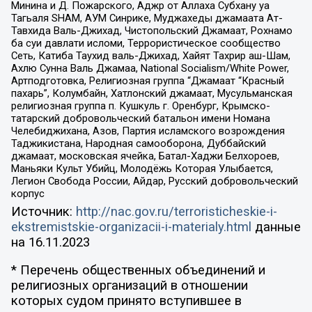
Минина и Д. Пожарского, Аджр от Аллаха Субхану уа
Тагьаля SHAM, АУМ Синрике, Муджахеды джамаата Ат-
Тавхида Валь-Джихад, Чистопольский Джамаат, Рохнамо
ба суи давлати исломи, Террористическое сообщество
Сеть, Катиба Таухид валь-Джихад, Хайят Тахрир аш-Шам,
Ахлю Сунна Валь Джамаа, National Socialism/White Power,
Артподготовка, Религиозная группа “Джамаат “Красный
пахарь”, Колумбайн, Хатлонский джамаат, Мусульманская
религиозная группа п. Кушкуль г. Оренбург, Крымско-
татарский добровольческий батальон имени Номана
Челебиджихана, Азов, Партия исламского возрождения
Таджикистана, Народная самооборона, Дуббайский
джамаат, московская ячейка, Батал-Хаджи Белхороев,
Маньяки Культ Убийц, Молодёжь Которая Улыбается,
Легион Свобода России, Айдар, Русский добровольческий
корпус
Источник:
http://nac.gov.ru/terroristicheskie-i-
ekstremistskie-organizacii-i-materialy.html
данные
на
16.11.2023
* Перечень общественных объединений и
религиозных организаций в отношении
которых судом принято вступившее в