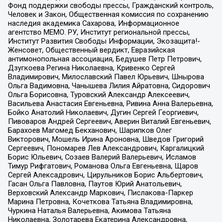
Фонд поддержки свободы прессы, Гражданский контроль,
Человек и Закон, Общественная комиссия по сохранению
наследия академика Сахарова, Информационное
агентство МЕМО. РУ, Институт региональной прессы,
Институт Развития Свободы Информации, Экозащита!-
Женсовет, Общественный вердикт, Евразийская
антимонопольная ассоциация, Бедушев Петр Петрович,
Дзугкоева Регина Николаевна, Кривенко Сергей
Владимирович, Милославский Павел Юрьевич, Шнырова
Ольга Вадимовна, Чанышева Лилия Айратовна, Сидорович
Ольга Борисовна, Туровский Александр Алексеевич,
Васильева Анастасия Евгеньевна, Ривина Анна Валерьевна,
Бойко Анатолий Николаевич, Дугин Сергей Георгиевич,
Пивоваров Андрей Сергеевич, Аверин Виталий Евгеньевич,
Барахоев Магомед Бекханович, Шарипков Олег
Викторович, Мошель Ирина Ароновна, Шведов Григорий
Сергеевич, Пономарев Лев Александрович, Каргалицкий
Борис Юльевич, Созаев Валерий Валерьевич, Исламов
Тимур Рифгатович, Романова Ольга Евгеньевна, Щаров
Сергей Алексадрович, Цирульников Борис Альбертович,
Гасан Ольга Павловна, Паутов Юрий Анатольевич,
Верховский Александр Маркович, Пислакова-Паркер
Марина Петровна, Кочеткова Татьяна Владимировна,
Чуркина Наталья Валерьевна, Акимова Татьяна
Николаевна, Золотарева Екатерина Александровна,