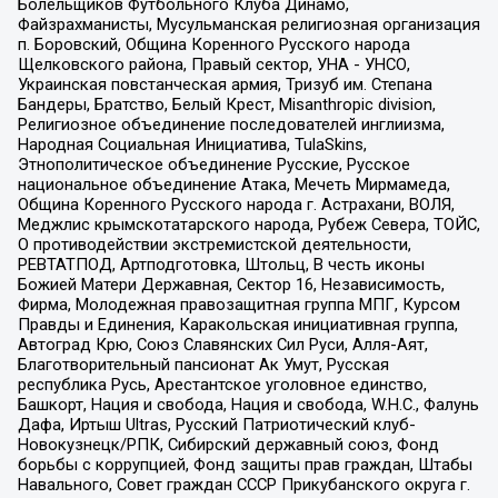
Болельщиков Футбольного Клуба Динамо,
Файзрахманисты, Мусульманская религиозная организация
п. Боровский, Община Коренного Русского народа
Щелковского района, Правый сектор, УНА - УНСО,
Украинская повстанческая армия, Тризуб им. Степана
Бандеры, Братство, Белый Крест, Misanthropic division,
Религиозное объединение последователей инглиизма,
Народная Социальная Инициатива, TulaSkins,
Этнополитическое объединение Русские, Русское
национальное объединение Атака, Мечеть Мирмамеда,
Община Коренного Русского народа г. Астрахани, ВОЛЯ,
Меджлис крымскотатарского народа, Рубеж Севера, ТОЙС,
О противодействии экстремистской деятельности,
РЕВТАТПОД, Артподготовка, Штольц, В честь иконы
Божией Матери Державная, Сектор 16, Независимость,
Фирма, Молодежная правозащитная группа МПГ, Курсом
Правды и Единения, Каракольская инициативная группа,
Автоград Крю, Союз Славянских Сил Руси, Алля-Аят,
Благотворительный пансионат Ак Умут, Русская
республика Русь, Арестантское уголовное единство,
Башкорт, Нация и свобода, Нация и свобода, W.H.С., Фалунь
Дафа, Иртыш Ultras, Русский Патриотический клуб-
Новокузнецк/РПК, Сибирский державный союз, Фонд
борьбы с коррупцией, Фонд защиты прав граждан, Штабы
Навального, Совет граждан СССР Прикубанского округа г.