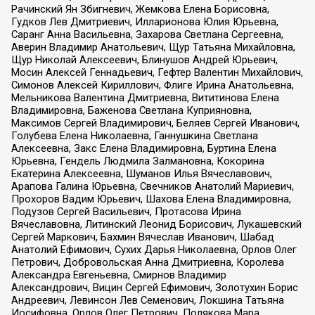
Рачинский Ян Збигневич, Жемкова Елена Борисовна,
Гудков Лев Дмитриевич, Илларионова Юлия Юрьевна,
Саранг Анна Васильевна, Захарова Светлана Сергеевна,
Аверин Владимир Анатольевич, Щур Татьяна Михайловна,
Щур Николай Алексеевич, Блинушов Андрей Юрьевич,
Мосин Алексей Геннадьевич, Гефтер Валентин Михайлович,
Симонов Алексей Кириллович, Флиге Ирина Анатольевна,
Мельникова Валентина Дмитриевна, Вититинова Елена
Владимировна, Баженова Светлана Куприяновна,
Максимов Сергей Владимирович, Беляев Сергей Иванович,
Голубева Елена Николаевна, Ганнушкина Светлана
Алексеевна, Закс Елена Владимировна, Буртина Елена
Юрьевна, Гендель Людмила Залмановна, Кокорина
Екатерина Алексеевна, Шуманов Илья Вячеславович,
Арапова Галина Юрьевна, Свечников Анатолий Мариевич,
Прохоров Вадим Юрьевич, Шахова Елена Владимировна,
Подузов Сергей Васильевич, Протасова Ирина
Вячеславовна, Литинский Леонид Борисович, Лукашевский
Сергей Маркович, Бахмин Вячеслав Иванович, Шабад
Анатолий Ефимович, Сухих Дарья Николаевна, Орлов Олег
Петрович, Добровольская Анна Дмитриевна, Королева
Александра Евгеньевна, Смирнов Владимир
Александрович, Вицин Сергей Ефимович, Золотухин Борис
Андреевич, Левинсон Лев Семенович, Локшина Татьяна
Иосифовна, Орлов Олег Петрович, Полякова Мара