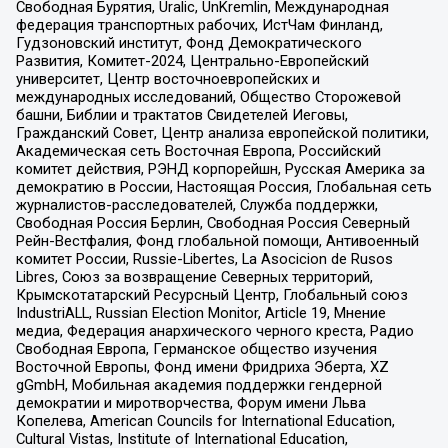
Свободная Бурятия, Uralic, UnKremlin, Международная
федерация транспортных рабочих, ИстЧам Финланд,
Гудзоновский институт, Фонд Демократического
Развития, Комитет-2024, Центрально-Европейский
университет, Центр восточноевропейских и
международных исследований, Общество Сторожевой
башни, Библии и трактатов Свидетелей Иеговы,
Гражданский Совет, Центр анализа европейской политики,
Академическая сеть Восточная Европа, Российский
комитет действия, РЭНД корпорейшн, Русская Америка за
демократию в России, Настоящая Россия, Глобальная сеть
журналистов-расследователей, Служба поддержки,
Свободная Россия Берлин, Свободная Россия Северный
Рейн-Вестфалия, Фонд глобальной помощи, Антивоенный
комитет России, Russie-Libertes, La Asocicion de Rusos
Libres, Союз за возвращение Северных территорий,
Крымскотатарский Ресурсный Центр, Глобальный союз
IndustriALL, Russian Election Monitor, Article 19, Мнение
медиа, Федерация анархического черного креста, Радио
Свободная Европа, Германское общество изучения
Восточной Европы, Фонд имени Фридриха Эберта, XZ
gGmbH, Мобильная академия поддержки гендерной
демократии и миротворчества, Форум имени Льва
Копелева, American Councils for International Education,
Cultural Vistas, Institute of International Education,