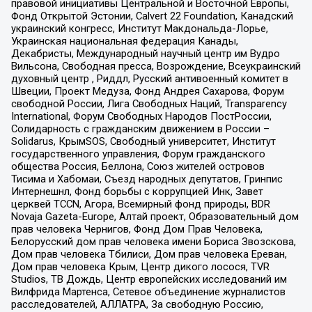
правовой инициативы Центральной и Восточной Европы,
Фонд Открытой Эстонии, Calvert 22 Foundation, Канадский
украинский конгресс, Институт Макдональда-Лорье,
Украинская национальная федерация Канады,
Декабристы, Международный научный центр им Вудро
Вильсона, Свободная пресса, Возрождение, Всеукраинский
духовный центр , Риддл, Русский антивоенный комитет в
Швеции, Проект Медуза, Фонд Андрея Сахарова, Форум
свободной России, Лига Свободных Наций, Transparеncy
International, Форум Свободных Народов ПостРоссии,
Солидарность с гражданским движением в России –
Solidarus, КрымSOS, Свободный университет, Институт
государственного управления, Форум гражданского
общества Россия, Беллона, Союз жителей островов
Тисима и Хабомаи, Съезд народных депутатов, Гринпис
Интернешнл, Фонд борьбы с коррупцией Инк, Завет
церквей TCCN, Агора, Всемирный фонд природы, BDR
Novaja Gazeta-Europe, Алтай проект, Образовательный дом
прав человека Чернигов, Фонд Дом Прав Человека,
Белорусский дом прав человека имени Бориса Звозскова,
Дом прав человека Тбилиси, Дом прав человека Ереван,
Дом прав человека Крым, Центр дикого лосося, TVR
Studios, ТВ Дождь, Центр европейских исследований им
Вилфрида Мартенса, Сетевое объединение журналистов
расследователей, АЛЛАТРА, За свободную Россию,