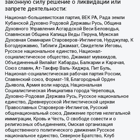
законную силу решение о ликвидации или
запрете деятельности:
Национал-большевистская партия, ВЕК РА, Рада земли
Кубанской Духовно Родовой Державы Русь, Община
Духовного Управления Асгардской Веси Беловодья,
Славянская Община Капища Веды Перуна, Мужская
Духовная Семинария Староверов-Инглингов, Нурджулар, К
Богодержавию, Таблиги Джамаат, Свидетели Иеговы,
Русское национальное единство, Национал-
социалистическое общество, Джамаат мувахидов,
Объединенный Вилайат Кабарды, Балкарии и Карачая,
Союз славян, Ат-Такфир Валь-Хиджра, Пит Буль,
Национал-социалистическая рабочая партия России,
Славянский союз, Формат-18, Благородный Орден
Дьявола, Армия воли народа, Национальная
Социалистическая Инициатива города Череповца,
Духовно-Родовая Держава Русь, Русское национальное
единство, Древнерусской Инглистической церкви
Православных Староверов-Инглингов, Русский
общенациональный союз, Движение против нелегальной
иммиграции, Кровь и Честь, О свободе совести и о
религиозных объединениях, Омская организация
общественного политического движения Русское
национальное единство, Северное Братство, Клуб