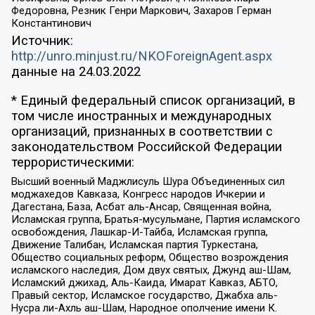
Федоровна, Резник Генри Маркович, Захаров Герман
Константинович
Источник:
http://unro.minjust.ru/NKOForeignAgent.aspx
данные на
24.03.2022
* Единый федеральный список организаций, в
том числе иностранных и международных
организаций, признанных в соответствии с
законодательством Российской Федерации
террористическими:
Высший военный Маджлисуль Шура Объединенных сил
моджахедов Кавказа, Конгресс народов Ичкерии и
Дагестана, База, Асбат аль-Ансар, Священная война,
Исламская группа, Братья-мусульмане, Партия исламского
освобождения, Лашкар-И-Тайба, Исламская группа,
Движение Талибан, Исламская партия Туркестана,
Общество социальных реформ, Общество возрождения
исламского наследия, Дом двух святых, Джунд аш-Шам,
Исламский джихад, Аль-Каида, Имарат Кавказ, АБТО,
Правый сектор, Исламское государство, Джабха аль-
Нусра ли-Ахль аш-Шам, Народное ополчение имени К.