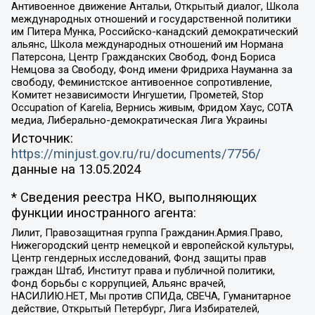
Антивоенное движение Антальи, Открытый диалог, Школа
международных отношений и государственной политики
им Питера Мунка, Российско-канадский демократический
альянс, Школа международных отношений им Нормана
Патерсона, Центр Гражданских Свобод, Фонд Бориса
Немцова за Свободу, Фонд имени Фридриха Науманна за
свободу, Феминистское антивоенное сопротивление,
Комитет независимости Ингушетии, Прометей, Stop
Occupation of Karelia, Вернись живым, Фридом Хаус, СОТА
медиа, Либерально-демократическая Лига Украины
Источник:
https://minjust.gov.ru/ru/documents/7756/
данные на
13.05.2024
* Сведения реестра НКО, выполняющих
функции иностранного агента:
Лилит, Правозащитная группа Гражданин.Армия.Право,
Нижегородский центр немецкой и европейской культуры,
Центр гендерных исследований, Фонд защиты прав
граждан Штаб, Институт права и публичной политики,
Фонд борьбы с коррупцией, Альянс врачей,
НАСИЛИЮ.НЕТ, Мы против СПИДа, СВЕЧА, Гуманитарное
действие, Открытый Петербург, Лига Избирателей,