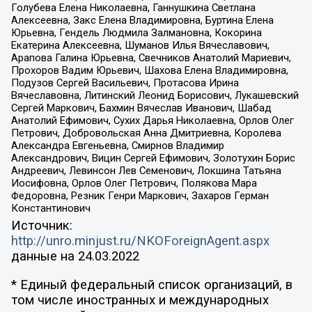
Голубева Елена Николаевна, Ганнушкина Светлана
Алексеевна, Закс Елена Владимировна, Буртина Елена
Юрьевна, Гендель Людмила Залмановна, Кокорина
Екатерина Алексеевна, Шуманов Илья Вячеславович,
Арапова Галина Юрьевна, Свечников Анатолий Мариевич,
Прохоров Вадим Юрьевич, Шахова Елена Владимировна,
Подузов Сергей Васильевич, Протасова Ирина
Вячеславовна, Литинский Леонид Борисович, Лукашевский
Сергей Маркович, Бахмин Вячеслав Иванович, Шабад
Анатолий Ефимович, Сухих Дарья Николаевна, Орлов Олег
Петрович, Добровольская Анна Дмитриевна, Королева
Александра Евгеньевна, Смирнов Владимир
Александрович, Вицин Сергей Ефимович, Золотухин Борис
Андреевич, Левинсон Лев Семенович, Локшина Татьяна
Иосифовна, Орлов Олег Петрович, Полякова Мара
Федоровна, Резник Генри Маркович, Захаров Герман
Константинович
Источник:
http://unro.minjust.ru/NKOForeignAgent.aspx
данные на
24.03.2022
* Единый федеральный список организаций, в
том числе иностранных и международных