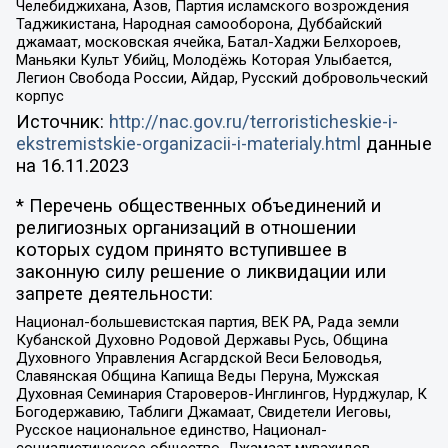
Челебиджихана, Азов, Партия исламского возрождения
Таджикистана, Народная самооборона, Дуббайский
джамаат, московская ячейка, Батал-Хаджи Белхороев,
Маньяки Культ Убийц, Молодёжь Которая Улыбается,
Легион Свобода России, Айдар, Русский добровольческий
корпус
Источник:
http://nac.gov.ru/terroristicheskie-i-
ekstremistskie-organizacii-i-materialy.html
данные
на
16.11.2023
* Перечень общественных объединений и
религиозных организаций в отношении
которых судом принято вступившее в
законную силу решение о ликвидации или
запрете деятельности:
Национал-большевистская партия, ВЕК РА, Рада земли
Кубанской Духовно Родовой Державы Русь, Община
Духовного Управления Асгардской Веси Беловодья,
Славянская Община Капища Веды Перуна, Мужская
Духовная Семинария Староверов-Инглингов, Нурджулар, К
Богодержавию, Таблиги Джамаат, Свидетели Иеговы,
Русское национальное единство, Национал-
социалистическое общество, Джамаат мувахидов,