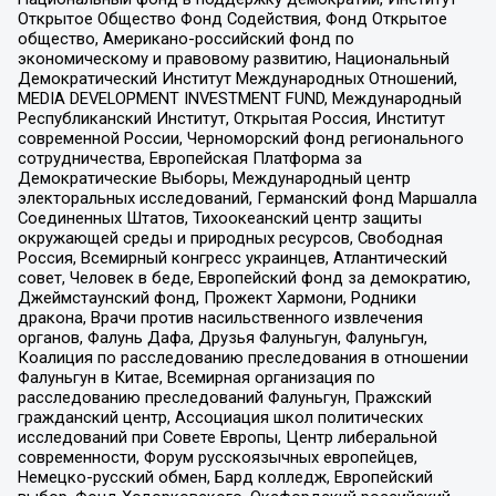
Открытое Общество Фонд Содействия, Фонд Открытое
общество, Американо-российский фонд по
экономическому и правовому развитию, Национальный
Демократический Институт Международных Отношений,
MEDIA DEVELOPMENT INVESTMENT FUND, Международный
Республиканский Институт, Открытая Россия, Институт
современной России, Черноморский фонд регионального
сотрудничества, Европейская Платформа за
Демократические Выборы, Международный центр
электоральных исследований, Германский фонд Маршалла
Соединенных Штатов, Тихоокеанский центр защиты
окружающей среды и природных ресурсов, Свободная
Россия, Всемирный конгресс украинцев, Атлантический
совет, Человек в беде, Европейский фонд за демократию,
Джеймстаунский фонд, Прожект Хармони, Родники
дракона, Врачи против насильственного извлечения
органов, Фалунь Дафа, Друзья Фалуньгун, Фалуньгун,
Коалиция по расследованию преследования в отношении
Фалуньгун в Китае, Всемирная организация по
расследованию преследований Фалуньгун, Пражский
гражданский центр, Ассоциация школ политических
исследований при Совете Европы, Центр либеральной
современности, Форум русскоязычных европейцев,
Немецко-русский обмен, Бард колледж, Европейский