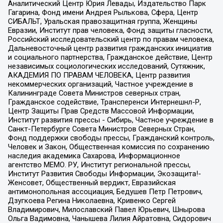
Аналитический Центр Юрия Левады, Издательство Парк
Гагарина, Фонд имени Андрея Рылькова, Сфера, Центр
СИБАЛЬТ, Уральская правозащитная группа, Женщины
Евразии, Институт прав человека, Фонд защиты гласности,
Российский исследовательский центр по правам человека,
Дальневосточный центр развития гражданских инициатив
и социального партнерства, Гражданское действие, Центр
независимых социологических исследований, Сутяжник,
АКАДЕМИЯ ПО ПРАВАМ ЧЕЛОВЕКА, Центр развития
некоммерческих организаций, Частное учреждение в
Калининграде Совета Министров северных стран,
Гражданское содействие, Трансперенси Интернешнл-Р,
Центр Защиты Прав Средств Массовой Информации,
Институт развития прессы - Сибирь, Частное учреждение в
Санкт-Петербурге Совета Министров Северных Стран,
Фонд поддержки свободы прессы, Гражданский контроль,
Человек и Закон, Общественная комиссия по сохранению
наследия академика Сахарова, Информационное
агентство МЕМО. РУ, Институт региональной прессы,
Институт Развития Свободы Информации, Экозащита!-
Женсовет, Общественный вердикт, Евразийская
антимонопольная ассоциация, Бедушев Петр Петрович,
Дзугкоева Регина Николаевна, Кривенко Сергей
Владимирович, Милославский Павел Юрьевич, Шнырова
Ольга Вадимовна, Чанышева Лилия Айратовна, Сидорович