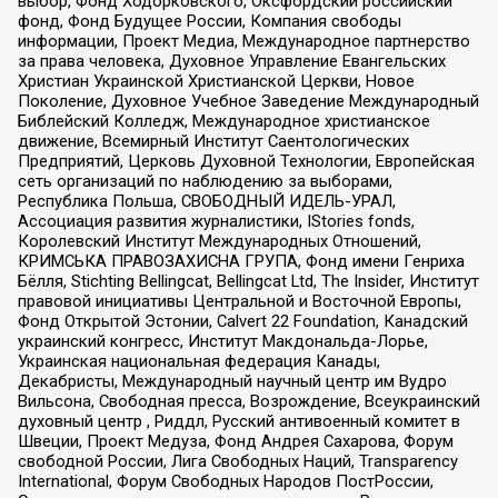
выбор, Фонд Ходорковского, Оксфордский российский
фонд, Фонд Будущее России, Компания свободы
информации, Проект Медиа, Международное партнерство
за права человека, Духовное Управление Евангельских
Христиан Украинской Христианской Церкви, Новое
Поколение, Духовное Учебное Заведение Международный
Библейский Колледж, Международное христианское
движение, Всемирный Институт Саентологических
Предприятий, Церковь Духовной Технологии, Европейская
сеть организаций по наблюдению за выборами,
Республика Польша, СВОБОДНЫЙ ИДЕЛЬ-УРАЛ,
Ассоциация развития журналистики, IStories fonds,
Королевский Институт Международных Отношений,
КРИМСЬКА ПРАВОЗАХИСНА ГРУПА, Фонд имени Генриха
Бёлля, Stichting Bellingcat, Bellingcat Ltd, The Insider, Институт
правовой инициативы Центральной и Восточной Европы,
Фонд Открытой Эстонии, Calvert 22 Foundation, Канадский
украинский конгресс, Институт Макдональда-Лорье,
Украинская национальная федерация Канады,
Декабристы, Международный научный центр им Вудро
Вильсона, Свободная пресса, Возрождение, Всеукраинский
духовный центр , Риддл, Русский антивоенный комитет в
Швеции, Проект Медуза, Фонд Андрея Сахарова, Форум
свободной России, Лига Свободных Наций, Transparеncy
International, Форум Свободных Народов ПостРоссии,