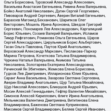
Ольга Борисовна, Туровский Александр Алексеевич,
Васильева Анастасия Евгеньевна, Ривина Анна Валерьевна,
Бойко Анатолий Николаевич, Дугин Сергей Георгиевич,
Пивоваров Андрей Сергеевич, Аверин Виталий Евгеньевич,
Барахоев Магомед Бекханович, Шарипков Олег
Викторович, Мошель Ирина Ароновна, Шведов Григорий
Сергеевич, Пономарев Лев Александрович, Каргалицкий
Борис Юльевич, Созаев Валерий Валерьевич, Исламов
Тимур Рифгатович, Романова Ольга Евгеньевна, Щаров
Сергей Алексадрович, Цирульников Борис Альбертович,
Гасан Ольга Павловна, Паутов Юрий Анатольевич,
Верховский Александр Маркович, Пислакова-Паркер
Марина Петровна, Кочеткова Татьяна Владимировна,
Чуркина Наталья Валерьевна, Акимова Татьяна
Николаевна, Золотарева Екатерина Александровна,
Рачинский Ян Збигневич, Жемкова Елена Борисовна,
Гудков Лев Дмитриевич, Илларионова Юлия Юрьевна,
Саранг Анна Васильевна, Захарова Светлана Сергеевна,
Аверин Владимир Анатольевич, Щур Татьяна Михайловна,
Щур Николай Алексеевич, Блинушов Андрей Юрьевич,
Мосин Алексей Геннадьевич, Гефтер Валентин Михайлович,
Симонов Алексей Кириллович, Флиге Ирина Анатольевна,
Мельникова Валентина Дмитриевна, Вититинова Елена
Владимировна, Баженова Светлана Куприяновна,
Максимов Сергей Владимирович, Беляев Сергей Иванович,