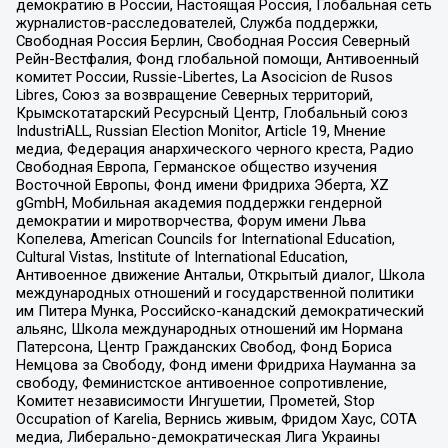
демократию в России, Настоящая Россия, Глобальная сеть
журналистов-расследователей, Служба поддержки,
Свободная Россия Берлин, Свободная Россия Северный
Рейн-Вестфалия, Фонд глобальной помощи, Антивоенный
комитет России, Russie-Libertes, La Asocicion de Rusos
Libres, Союз за возвращение Северных территорий,
Крымскотатарский Ресурсный Центр, Глобальный союз
IndustriALL, Russian Election Monitor, Article 19, Мнение
медиа, Федерация анархического черного креста, Радио
Свободная Европа, Германское общество изучения
Восточной Европы, Фонд имени Фридриха Эберта, XZ
gGmbH, Мобильная академия поддержки гендерной
демократии и миротворчества, Форум имени Льва
Копелева, American Councils for International Education,
Cultural Vistas, Institute of International Education,
Антивоенное движение Антальи, Открытый диалог, Школа
международных отношений и государственной политики
им Питера Мунка, Российско-канадский демократический
альянс, Школа международных отношений им Нормана
Патерсона, Центр Гражданских Свобод, Фонд Бориса
Немцова за Свободу, Фонд имени Фридриха Науманна за
свободу, Феминистское антивоенное сопротивление,
Комитет независимости Ингушетии, Прометей, Stop
Occupation of Karelia, Вернись живым, Фридом Хаус, СОТА
медиа, Либерально-демократическая Лига Украины