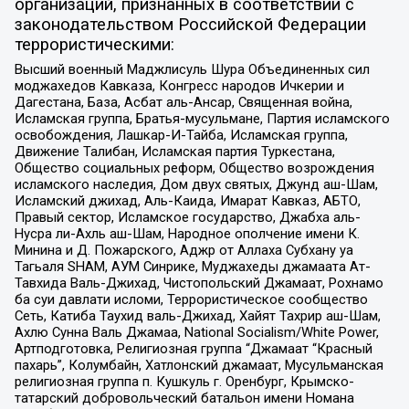
организаций, признанных в соответствии с
законодательством Российской Федерации
террористическими:
Высший военный Маджлисуль Шура Объединенных сил
моджахедов Кавказа, Конгресс народов Ичкерии и
Дагестана, База, Асбат аль-Ансар, Священная война,
Исламская группа, Братья-мусульмане, Партия исламского
освобождения, Лашкар-И-Тайба, Исламская группа,
Движение Талибан, Исламская партия Туркестана,
Общество социальных реформ, Общество возрождения
исламского наследия, Дом двух святых, Джунд аш-Шам,
Исламский джихад, Аль-Каида, Имарат Кавказ, АБТО,
Правый сектор, Исламское государство, Джабха аль-
Нусра ли-Ахль аш-Шам, Народное ополчение имени К.
Минина и Д. Пожарского, Аджр от Аллаха Субхану уа
Тагьаля SHAM, АУМ Синрике, Муджахеды джамаата Ат-
Тавхида Валь-Джихад, Чистопольский Джамаат, Рохнамо
ба суи давлати исломи, Террористическое сообщество
Сеть, Катиба Таухид валь-Джихад, Хайят Тахрир аш-Шам,
Ахлю Сунна Валь Джамаа, National Socialism/White Power,
Артподготовка, Религиозная группа “Джамаат “Красный
пахарь”, Колумбайн, Хатлонский джамаат, Мусульманская
религиозная группа п. Кушкуль г. Оренбург, Крымско-
татарский добровольческий батальон имени Номана