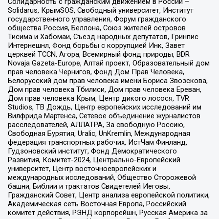
Солидарность с гражданским движением в России –
Solidarus, КрымSOS, Свободный университет, Институт
государственного управления, Форум гражданского
общества Россия, Беллона, Союз жителей островов
Тисима и Хабомаи, Съезд народных депутатов, Гринпис
Интернешнл, Фонд борьбы с коррупцией Инк, Завет
церквей TCCN, Агора, Всемирный фонд природы, BDR
Novaja Gazeta-Europe, Алтай проект, Образовательный дом
прав человека Чернигов, Фонд Дом Прав Человека,
Белорусский дом прав человека имени Бориса Звозскова,
Дом прав человека Тбилиси, Дом прав человека Ереван,
Дом прав человека Крым, Центр дикого лосося, TVR
Studios, ТВ Дождь, Центр европейских исследований им
Вилфрида Мартенса, Сетевое объединение журналистов
расследователей, АЛЛАТРА, За свободную Россию,
Свободная Бурятия, Uralic, UnKremlin, Международная
федерация транспортных рабочих, ИстЧам Финланд,
Гудзоновский институт, Фонд Демократического
Развития, Комитет-2024, Центрально-Европейский
университет, Центр восточноевропейских и
международных исследований, Общество Сторожевой
башни, Библии и трактатов Свидетелей Иеговы,
Гражданский Совет, Центр анализа европейской политики,
Академическая сеть Восточная Европа, Российский
комитет действия, РЭНД корпорейшн, Русская Америка за