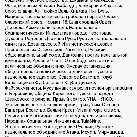
Объединенный Вилайат Кабарды, Балкарии и Карачая,
Союз славян, Ат-Такфир Валь-Хиджра, Пит Буль,
Национал-социалистическая рабочая партия России,
Славянский союз, Формат-18, Благородный Орден
Дьявола, Армия воли народа, Национальная
Социалистическая Инициатива города Череповца,
Духовно-Родовая Держава Русь, Русское национальное
единство, Древнерусской Инглистической церкви
Православных Староверов-Инглингов, Русский
общенациональный союз, Движение против нелегальной
иммиграции, Кровь и Честь, О свободе совести и о
религиозных объединениях, Омская организация
общественного политического движения Русское
национальное единство, Северное Братство, Клуб
Болельщиков Футбольного Клуба Динамо,
Файзрахманисты, Мусульманская религиозная организация
п. Боровский, Община Коренного Русского народа
Щелковского района, Правый сектор, УНА - УНСО,
Украинская повстанческая армия, Тризуб им. Степана
Бандеры, Братство, Белый Крест, Misanthropic division,
Религиозное объединение последователей инглиизма,
Народная Социальная Инициатива, TulaSkins,
Этнополитическое объединение Русские, Русское
национальное объединение Атака, Мечеть Мирмамеда,