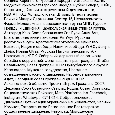
Община Коренного Русского народа г. Астрахани, ВОЛЯ,
Меджлис крымскотатарского народа, Рубеж Севера, ТОЙС,
О противодействии экстремистской деятельности,
РЕВТАТПОД, Артподготовка, Штольц, В честь иконы
Божией Матери Державная, Сектор 16, Независимость,
Фирма, Молодежная правозащитная группа МПГ, Курсом
Правды и Единения, Каракольская инициативная группа,
Автоград Крю, Союз Славянских Сил Руси, Алля-Аят,
Благотворительный пансионат Ак Умут, Русская
республика Русь, Арестантское уголовное единство,
Башкорт, Нация и свобода, Нация и свобода, W.H.С., Фалунь
Дафа, Иртыш Ultras, Русский Патриотический клуб-
Новокузнецк/РПК, Сибирский державный союз, Фонд
борьбы с коррупцией, Фонд защиты прав граждан, Штабы
Навального, Совет граждан СССР Прикубанского округа г.
Краснодара, Мужское государство, Народное
объединение русского движения, Народное движение
Адат, Народный совет граждан РСФСР СССР
Архангельской области, Проект Штурм, Граждане СССР,
Держава Союз Советских Светлых Родов, Совет Советских
Социалистических Районов, Meta Platforms Inc, Facebook,
Instagram, WhatsApp, СИЧ-С14, Добровольческое
Движение Организации украинских националистов, Черный
Комитет, Татарстанское Региональное Всетатарское
общественное движение, Невоград, Молодежное