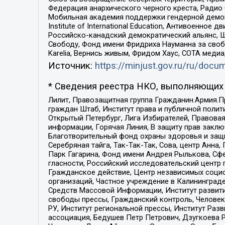
Федерация анархического черного креста, Радио
Мобильная академия поддержки гендерной демократи
Institute of International Education, Антивоенн
Российско-канадский демократический альянс, 
Свободу, Фонд имени Фридриха Науманна за свобо
Karelia, Вернись живым, Фридом Хаус, СОТА меди
Источник:
https://minjust.gov.ru/ru/doc
* Сведения реестра НКО, выполняющих 
Лилит, Правозащитная группа Гражданин.Армия.П
граждан Штаб, Институт права и публичной поли
Открытый Петербург, Лига Избирателей, Правова
информации, Горячая Линия, В защиту прав закл
Благотворительный фонд охраны здоровья и защи
Серебряная тайга, Так-Так-Так, Сова, центр Анн
Парк Гагарина, Фонд имени Андрея Рылькова, Сф
гласности, Российский исследовательский центр 
Гражданское действие, Центр независимых соци
организаций, Частное учреждение в Калининград
Средств Массовой Информации, Институт развити
свободы прессы, Гражданский контроль, Человек
РУ, Институт региональной прессы, Институт Ра
ассоциация, Бедушев Петр Петрович, Дзугкоева 