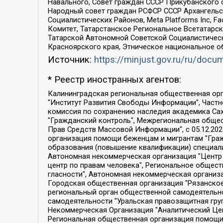
Навального, Совет граждан СССР Прикубанского 
Народный совет граждан РСФСР СССР Архангельск
Социалистических Районов, Meta Platforms Inc, 
Комитет, Татарстанское Региональное Всетатар
Татарской Автономной Советской Социалистическ
Красноярского края, Этническое национальное о
Источник:
https://minjust.gov.ru/ru/doc
* Реестр иностранных агентов:
Калининградская региональная общественная организация "Экозащита!-Женсовет", Фонд содействия защите прав и свобод граждан "Общественный вердикт", Фонд "Институт Развития Свободы Информации", Частное учреждение "Информационное агентство МЕМО. РУ", Региональная общественная организация "Общественная комиссия по сохранению наследия академика Сахарова", Фонд поддержки свободы прессы, Санкт-Петербургская общественная правозащитная организация "Гражданский контроль", Межрегиональная общественная организация "Информационно-просветительский центр "Мемориал", Региональный Фонд "Центр Защиты Прав Средств Массовой Информации", с 05.12.2023 Фонд "Центр Защиты Прав Средств массовой информации", Региональная общественная благотворительная организация помощи беженцам и мигрантам "Гражданское содействие", Негосударственное образовательное учреждение дополнительного профессионального образования (повышение квалификации) специалистов "АКАДЕМИЯ ПО ПРАВАМ ЧЕЛОВЕКА", Свердловская региональная общественная организация "Сутяжник", Автономная некоммерческая организация "Центр независимых социологических исследований", Союз общественных объединений "Российский исследовательский центр по правам человека", Региональное общественное учреждение научно-информационный центр "МЕМОРИАЛ", Некоммерческая организация "Фонд защиты гласности", Автономная некоммерческая организация "Институт прав человека", Городская общественная организация "Екатеринбургское общество "МЕМОРИАЛ", Городская общественная организация "Рязанское историко-просветительское и правозащитное общество "Мемориал" (Рязанский Мемориал), Челябинский региональный орган общественной самодеятельности – женское общественное объединение "Женщины Евразии", Челябинский региональный орган общественной самодеятельности "Уральская правозащитная группа", Фонд содействия защите здоровья и социальной справедливости имени Андрея Рылькова, Автономная Некоммерческая Организация "Аналитический Центр Юрия Левады", Автономная некоммерческая организация социальной поддержки населения "Проект Апрель", Региональная общественная организация помощи женщинам и детям, находящимся в кризисной ситуации "Информационно-методический центр "Анна", Фонд содействия развитию массовых коммуникаций и правовому просвещению "Так-так-Так", Фонд содействия устойчивому развитию "Серебряная тайга", Свердловский региональный общественный фонд социальных проектов "Новое время", "Idel.Реалии", Кавказ.Реалии, Крым.Реалии, Телеканал Настоящее Время, Татаро-башкирская служба Радио Свобода (Azatliq Radiosi), Радио Свободная Европа/Радио Свобода (PCE/PC), "Сибирь.Реалии", "Фактограф", Благотворительный фонд помощи осужденным и их семьям, Автономная некоммерческая организация "Институт глобализации и социальных движений", Фонд "В защиту прав заключенных", Частное учреждение "Центр поддержки и содействия развитию средств массовой информации", Пензенский региональный общественный благотворительный фонд "Гражданский союз", "Север.Реалии", Некоммерческая организация Фонд "Правовая инициатива", 