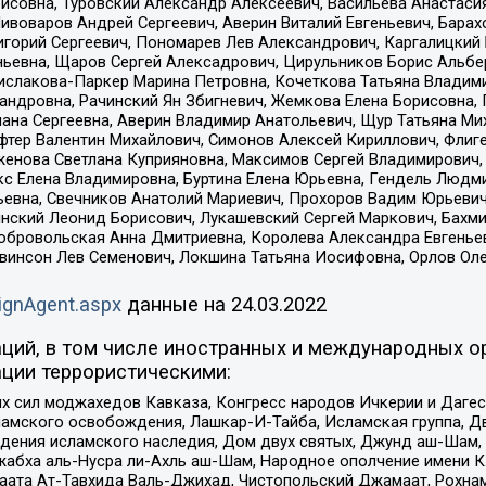
совна, Туровский Александр Алексеевич, Васильева Анастасия
Пивоваров Андрей Сергеевич, Аверин Виталий Евгеньевич, Бара
горий Сергеевич, Пономарев Лев Александрович, Каргалицкий 
ньевна, Щаров Сергей Алексадрович, Цирульников Борис Альбер
ислакова-Паркер Марина Петровна, Кочеткова Татьяна Владими
сандровна, Рачинский Ян Збигневич, Жемкова Елена Борисовна,
лана Сергеевна, Аверин Владимир Анатольевич, Щур Татьяна М
фтер Валентин Михайлович, Симонов Алексей Кириллович, Флиг
женова Светлана Куприяновна, Максимов Сергей Владимирович, 
кс Елена Владимировна, Буртина Елена Юрьевна, Гендель Людм
евна, Свечников Анатолий Мариевич, Прохоров Вадим Юрьевич
инский Леонид Борисович, Лукашевский Сергей Маркович, Бахм
Добровольская Анна Дмитриевна, Королева Александра Евгенье
евинсон Лев Семенович, Локшина Татьяна Иосифовна, Орлов Ол
ignAgent.aspx
данные на
24.03.2022
ций, в том числе иностранных и международных ор
ции террористическими:
ил моджахедов Кавказа, Конгресс народов Ичкерии и Дагеста
ламского освобождения, Лашкар-И-Тайба, Исламская группа, Дв
ения исламского наследия, Дом двух святых, Джунд аш-Шам, 
жабха аль-Нусра ли-Ахль аш-Шам, Народное ополчение имени К.
ата Ат-Тавхида Валь-Джихад, Чистопольский Джамаат, Рохнам