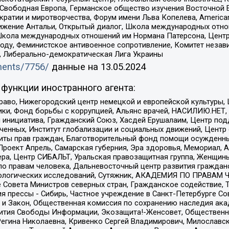
 Свободная Европа, Германское общество изучения Восточной 
и и миротворчества, Форум имени Льва Копелева, American Counci
ое движение Антальи, Открытый диалог, Школа международных отн
Школа международных отношений им Нормана Патерсона, Центр
ду, Феминистское антивоенное сопротивление, Комитет независ
а, Либерально-демократическая Лига Украины
uments/7756/
данные на
13.05.2024
функции иностранного агента:
раво, Нижегородский центр немецкой и европейской культуры,
тики, Фонд борьбы с коррупцией, Альянс врачей, НАСИЛИЮ.НЕТ,
я инициатива, Гражданский Союз, Хасдей Ерушалаим, Центр по
юченных, Институт глобализации и социальных движений, Цент
ты прав граждан, Благотворительный фонд помощи осужденным
а, Проект Апрель, Самарская губерния, Эра здоровья, Мемориал
ера, Центр СИБАЛЬТ, Уральская правозащитная группа, Женщины
по правам человека, Дальневосточный центр развития гражданс
ологических исследований, Сутяжник, АКАДЕМИЯ ПО ПРАВАМ Ч
е Совета Министров северных стран, Гражданское содействие,
я прессы - Сибирь, Частное учреждение в Санкт-Петербурге С
 и Закон, Общественная комиссия по сохранению наследия ак
звития Свободы Информации, Экозащита!-Женсовет, Общественн
Регина Николаевна, Кривенко Сергей Владимирович, Милославс