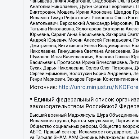
Чанышева Лилия Айратовна, Сидорович Ольга Бори
Анатолий Николаевич, Дугин Сергей Георгиевич, 
Викторович, Мошель Ирина Ароновна, Шведов Гри
Исламов Тимур Рифгатович, Романова Ольга Евге
Анатольевич, Верховский Александр Маркович, П
Татьяна Николаевна, Золотарева Екатерина Алек
Юрьевна, Саранг Анна Васильевна, Захарова Свет
Андрей Юрьевич, Мосин Алексей Геннадьевич, Ге
Дмитриевна, Вититинова Елена Владимировна, Ба
Николаевна, Ганнушкина Светлана Алексеевна, За
Шуманов Илья Вячеславович, Арапова Галина Юрь
Васильевич, Протасова Ирина Вячеславовна, Лит
Сухих Дарья Николаевна, Орлов Олег Петрович, 
Сергей Ефимович, Золотухин Борис Андреевич, Л
Генри Маркович, Захаров Герман Константинович
Источник:
http://unro.minjust.ru/NKOFore
* Единый федеральный список организа
законодательством Российской Федера
Высший военный Маджлисуль Шура Объединенных с
Исламская группа, Братья-мусульмане, Партия ис
Общество социальных реформ, Общество возрожд
АБТО, Правый сектор, Исламское государство, Д
уа Тагьаля SHAM, АУМ Синрике, Муджахеды джама