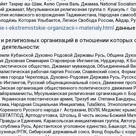
ят Тахрир аш-Шам, Ахлю Сунна Валь Джамаа, National Socialism
ий джамаат, Мусульманская религиозная группа п. Кушкуль г. 
ртия исламского возрождения Таджикистана, Народная самооб
олодёжь Которая Улыбается, Легион Свобода России, Айдар, Р
ie-i-ekstremistskie-organizacii-i-materialy.html
данные
и религиозных организаций в отношении которых 
 деятельности:
земли Кубанской Духовно Родовой Державы Русь, Община Духо
 Духовная Семинария Староверов-Инглингов, Нурджулар, К Бо
листическое общество, Джамаат мувахидов, Объединенный Вил
иалистическая рабочая партия России, Славянский союз, Форма
ива города Череповца, Духовно-Родовая Держава Русь, Русск
-Инглингов, Русский общенациональный союз, Движение против
 Омская организация общественного политического движения Р
йзрахманисты, Мусульманская религиозная организация п. Бо
краинская повстанческая армия, Тризуб им. Степана Бандеры, Бр
зма, Народная Социальная Инициатива, TulaSkins, Этнополитич
оренного Русского народа г. Астрахани, ВОЛЯ, Меджлис крымс
РЕВТАТПОД, Артподготовка, Штольц, В честь иконы Божией Мате
равды и Единения, Каракольская инициативная группа, Автогра
спублика Русь, Арестантское уголовное единство, Башкорт, Наци
окузнецк/РПК, Сибирский державный союз, Фонд борьбы с кор