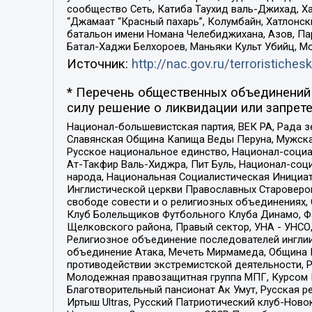
сообщество Сеть, Катиба Таухид валь-Джихад, Хай
“Джамаат “Красный пахарь”, Колумбайн, Хатлонск
батальон имени Номана Челебиджихана, Азов, Па
Батал-Хаджи Белхороев, Маньяки Культ Убийц, М
Источник:
http://nac.gov.ru/terroristichesk
* Перечень общественных объединений 
силу решение о ликвидации или запрете
Национал-большевистская партия, ВЕК РА, Рада 
Славянская Община Капища Веды Перуна, Мужская
Русское национальное единство, Национал-социа
Ат-Такфир Валь-Хиджра, Пит Буль, Национал-соц
народа, Национальная Социалистическая Инициат
Инглистической церкви Православных Староверов
свободе совести и о религиозных объединениях,
Клуб Болельщиков Футбольного Клуба Динамо, Фа
Щелковского района, Правый сектор, УНА - УНСО, У
Религиозное объединение последователей инглии
объединение Атака, Мечеть Мирмамеда, Община К
противодействии экстремистской деятельности, 
Молодежная правозащитная группа МПГ, Курсом П
Благотворительный пансионат Ак Умут, Русская ре
Иртыш Ultras, Русский Патриотический клуб-Нов