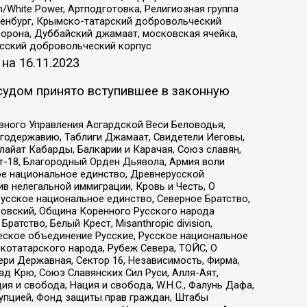
/White Power, Артподготовка, Религиозная группа
Оренбург, Крымско-татарский добровольческий
орона, Дуббайский джамаат, московская ячейка,
усский добровольческий корпус
 на
16.11.2023
судом принято вступившее в законную
вного Управления Асгардской Веси Беловодья,
годержавию, Таблиги Джамаат, Свидетели Иеговы,
айат Кабарды, Балкарии и Карачая, Союз славян,
т-18, Благородный Орден Дьявола, Армия воли
ое национальное единство, Древнерусской
 нелегальной иммиграции, Кровь и Честь, О
усское национальное единство, Северное Братство,
ровский, Община Коренного Русского народа
атство, Белый Крест, Misanthropic division,
еское объединение Русские, Русское национальное
котатарского народа, Рубеж Севера, ТОЙС, О
ри Державная, Сектор 16, Независимость, Фирма,
д Крю, Союз Славянских Сил Руси, Алля-Аят,
я и свобода, Нация и свобода, W.H.С., Фалунь Дафа,
рупцией, Фонд защиты прав граждан, Штабы