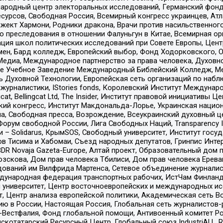
родный центр электоральных исследований, Германский фонд
рсов, Свободная Россия, Всемирный конгресс украинцев, Атла
ект Хармони, Родники дракона, Врачи против насильственного
ию преследования в отношении Фалуньгун в Китае, Всемирная о
ация школ политических исследований при Совете Европы, Цен
мен, Бард колледж, Европейский выбор, Фонд Ходорковского,
едиа, Международное партнерство за права человека, Духовно
ое Учебное Заведение Международный Библейский Колледж, М
ь Духовной Технологии, Европейская сеть организаций по наб
урналистики, IStories fonds, Королевский Институт Между
gcat, Bellingcat Ltd, The Insider, Институт правовой инициатив
инский конгресс, Институт Макдональда-Лорье, Украинская нац
, Свободная пресса, Возрождение, Всеукраинский духовный цен
орум свободной России, Лига Свободных Наций, Transparеncy I
– Solidarus, КрымSOS, Свободный университет, Институт госу
в Тисима и Хабомаи, Съезд народных депутатов, Гринпис Инте
DR Novaja Gazeta-Europe, Алтай проект, Образовательный дом 
зскова, Дом прав человека Тбилиси, Дом прав человека Ерева
едований им Вилфрида Мартенса, Сетевое объединение журнали
Международная федерация транспортных рабочих, ИстЧам Финлан
й университет, Центр восточноевропейских и международных и
, Центр анализа европейской политики, Академическая сеть Во
ю в России, Настоящая Россия, Глобальная сеть журналистов
естфалия, Фонд глобальной помощи, Антивоенный комитет России,
татарский Ресурсный Центр, Глобальный союз IndustriALL, Russi