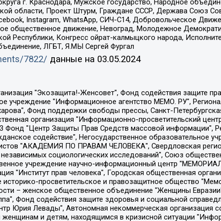
округа г. Краснодара, Мужское государство, Народное объедин
ой области, Проект Штурм, Граждане СССР, Держава Союз Сов
Facebook, Instagram, WhatsApp, СИЧ-С14, Добровольческое Движ
ское общественное движение, Невоград, Молодежное Демократ
ой Республики, Конгресс ойрат-калмыцкого народа, Исполнит
бъединение, ЛГБТ, Я.МЫ Сергей Фургал
uments/7822/
данные на
03.05.2024
Общество с ограниченной ответственностью "Радио Свободная Европа/Радио Свобода", Чешское информационное агентство "MEDIUM-ORIENT", Красноярская региональная общественная организация "Мы против СПИДа", Камалягин Денис Николаевич, Маркелов Сергей Евгеньевич, Пономарев Лев Александрович, Савицкая Людмила Алексеевна, Автономная некоммерческая организация "Центр по работе с проблемой насилия "НАСИЛИЮ.НЕТ", Межрегиональный профессиональный союз работников здравоохранения "Альянс врачей", Юридическое лицо, зарегистрированное в Латвийской Республике, SIA "Medusa Project" (регистрационный номер 40103797863, дата регистрации 10.06.2014), Некоммерческая организация "Фонд по борьбе с коррупцией", Автономная некоммерческая организация "Институт права и публичной политики", Баданин Роман Сергеевич, Гликин Максим Александрович, Железнова Мария Михайловна, Лукьянова Юлия Сергеевна, Маетная Елизавета Витальевна, Маняхин Петр Борисович, Чуракова Ольга Владимировна, Ярош Юлия Петровна, Юридическое лицо "The Insider SIA", зарегистрированное в Риге, Латвийская Республика (дата регистрации 26.06.2015), являющееся администратором доменного имени интернет-издания "The Insider SIA", https://theins.ru, Постернак Алексей Евгеньевич, Рубин Михаил Аркадьевич, Анин Роман Александрович, Юридическое лицо Istories fonds, зарегистрированное в Латвийской Республике (регистрационный номер 50008295751, дата регистрации 24.02.2020), Великовский Дмитрий Александрович, Долинина Ирина Николаевна, Мароховская Алеся Алексеевна, Шлейнов Роман Юрьевич, Шмагун Олеся Валентиновна, Общество с ограниченной ответственностью "Альтаир 2021", Общество с ограниченной ответственностью "Вега 2021", Общество с ограниченной ответственностью "Главный редактор 2021", Общество с ограниченной ответственностью "Ромашки монолит", Важенков Артем Валерьевич, Ивановская областная общественная организация "Центр гендерных исследований", Гурман Юрий Альбертович, Медиапроект "ОВД-Инфо", Егоров Владимир Владимирович, Жилинский Владимир Александрович, Общество с ограниченной ответственностью "ЗП", Иванова София Юрьевна, Карезина Инна Павловна, Кильтау Екатерина Викторовна, Петров Алексей Викторович, Пискунов Сергей Евгеньевич, Смирнов Сергей Сергеевич, Тихонов Михаил Сергеевич, Общество с ограниченной ответственностью "ЖУРНАЛИСТ-ИНОСТРАННЫЙ АГЕНТ", Арапова Галина Юрьевна, Вольтская Татьяна Анатольевна, Американская компания "Mason G.E.S. Anonymous Foundation" (США), являющаяся владельцем интернет-издания https://mnews.world/, Компания "Stichting Bellingcat", зарегистрированная в Нидерландах (дата регистрации 11.07.2018), Захаров Андрей Вячеславович, Клепиковская Екатерина Дмитриевна, Общество с ограниченной ответственностью "МЕМО", Перл Роман Александрович, Симонов Евгений Алексеевич, Соловьева Елена Анатольевна, Сотников Даниил Владимирович, Сурначева Елизавета Дмитриевна, Автономная некоммерческая организация по защите прав человека и информированию населения "Якутия – Наше Мнение", Общество с ограниченной ответственностью "Москоу диджитал медиа", с 26.01.2023 Общество с ограниченной ответственностью "Чайка Белые сады", Ветошкина Валерия Валерьевна, Заговора Максим Александрович, Межрегиональное общественное движение "Российская ЛГБТ - сеть", Оленичев Максим Владимирович, Павлов Иван Юрьевич, Скворцова Елена Сергеевна, Общество с ограниченной ответственностью "Как бы инагент", Кочетков Игорь Викторович, Общество с ограниченной ответственностью "Честные выборы", Еланчик Олег Александрович, Общество с ограниченной ответственностью "Нобелевский призыв", Гималова Регина Эмилевна, Григорьев Андрей Валерьевич, Григорьева Алина Александровна, Ассоциация по содействию защите прав призывников, альтернативнослужащих и военнослужащих "Правозащитная группа "Гражданин.Армия.Право", Хисамова Регина Фаритовна, Автономная некоммерческая организация по реализа