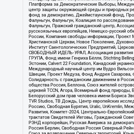
Платформа за Демократические Выборы, Междуна
центр защиты окружающей среды и природных ресу
фонд за демократию, Джеймстаунский фонд, Прож
Фалуньгун, Фалуньгун, Коалиция по расследован
Фалуньгун, Пражский гражданский центр, Ассоци
русскоязычных европейцев, Немецко-русский об
России, Компания свободы информации, Проект М
Христианской Церкви, Новое Поколение, Духовн
Институт Саентологических Предприятий, Церков
СВОБОДНЫЙ ИДЕЛЬ-УРАЛ, Ассоциация развития ж
ГРУПА, Фонд имени Генриха Бёлля, Stichting Bellin
Эстонии, Calvert 22 Foundation, Канадский укра
Международный научный центр им Вудро Вильсона
Швеции, Проект Медуза, Фонд Андрея Сахарова, Ф
Солидарность с гражданским движением в России 
общества Россия, Беллона, Союз жителей острово
церквей TCCN, Агора, Всемирный фонд природы, B
Белорусский дом прав человека имени Бориса Зво
TVR Studios, ТВ Дождь, Центр европейских иссл
Россию, Свободная Бурятия, Uralic, UnKremlin, 
Развития, Комитет-2024, Центрально-Европейски
трактатов Свидетелей Иеговы, Гражданский Совет
РЭНД корпорейшн, Русская Америка за демократи
Россия Берлин, Свободная Россия Северный Рейн-В
Союз за возвращение Северных территорий, Крымско