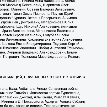
 Евгеньевна, Ривина Анна Валерьевна, Бойко
хоев Магомед Бекханович, Шарипков Олег
Борис Юльевич, Созаев Валерий Валерьевич,
тович, Гасан Ольга Павловна, Паутов Юрий
ровна, Чуркина Наталья Валерьевна, Акимова
 Гудков Лев Дмитриевич, Илларионова Юлия
ихайловна, Щур Николай Алексеевич, Блинушов
е Ирина Анатольевна, Мельникова Валентина
Беляев Сергей Иванович, Голубева Елена
ила Залмановна, Кокорина Екатерина Алексеевна,
, Шахова Елена Владимировна, Подузов Сергей
ин Вячеслав Иванович, Шабад Анатолий Ефимович,
вна, Смирнов Владимир Александрович, Вицин
ег Петрович, Полякова Мара Федоровна, Резник
ганизаций, признанных в соответствии с
на, База, Асбат аль-Ансар, Священная война,
ижение Талибан, Исламская партия Туркестана,
Исламский джихад, Аль-Каида, Имарат Кавказ,
 Минина и Д. Пожарского, Аджр от Аллаха Субхану
о ба суи давлати исломи, Террористическое