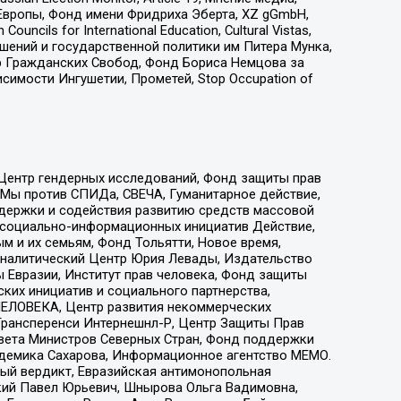
Европы, Фонд имени Фридриха Эберта, XZ gGmbH,
ls for International Education, Cultural Vistas,
ошений и государственной политики им Питера Мунка,
 Гражданских Свобод, Фонд Бориса Немцова за
имости Ингушетии, Прометей, Stop Occupation of
 Центр гендерных исследований, Фонд защиты прав
 Мы против СПИДа, СВЕЧА, Гуманитарное действие,
ддержки и содействия развитию средств массовой
р социально-информационных инициатив Действие,
 и их семьям, Фонд Тольятти, Новое время,
, Аналитический Центр Юрия Левады, Издательство
 Евразии, Институт прав человека, Фонд защиты
ких инициатив и социального партнерства,
ЕЛОВЕКА, Центр развития некоммерческих
 Трансперенси Интернешнл-Р, Центр Защиты Прав
овета Министров Северных Стран, Фонд поддержки
адемика Сахарова, Информационное агентство МЕМО.
ый вердикт, Евразийская антимонопольная
кий Павел Юрьевич, Шнырова Ольга Вадимовна,