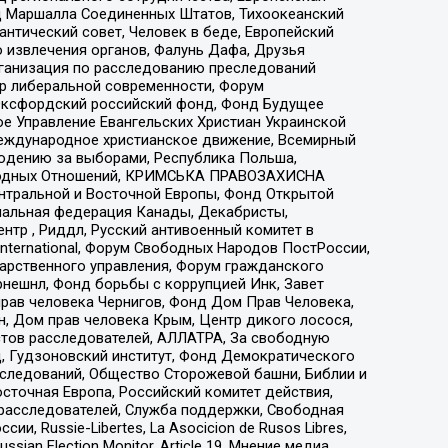
 Маршалла Соединенных Штатов, Тихоокеанский
нтический совет, Человек в беде, Европейский
 извлечения органов, Фалунь Дафа, Друзья
рганизация по расследованию преследований
тр либеральной современности, Форум
 Оксфордский российский фонд, Фонд Будущее
е Управление Евангельских Христиан Украинской
еждународное христианское движение, Всемирный
людению за выборами, Республика Польша,
народных Отношений, КРИМСЬКА ПРАВОЗАХИСНА
ы Центральной и Восточной Европы, Фонд Открытой
иональная федерация Канады, Декабристы,
тр , Риддл, Русский антивоенный комитет в
nternational, Форум Свободных Народов ПостРоссии,
дарственного управления, Форум гражданского
рнешнл, Фонд борьбы с коррупцией Инк, Завет
прав человека Чернигов, Фонд Дом Прав Человека,
н, Дом прав человека Крым, Центр дикого лосося,
стов расследователей, АЛЛАТРА, За свободную
д, Гудзоновский институт, Фонд Демократического
сследований, Общество Сторожевой башни, Библии и
сточная Европа, Российский комитет действия,
-расследователей, Служба поддержки, Свободная
 Russie-Libertes, La Asocicion de Rusos Libres,
an Election Monitor, Article 19, Мнение медиа,