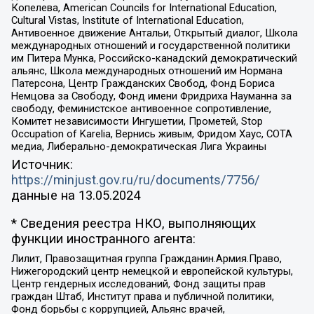
Копелева, American Councils for International Education,
Cultural Vistas, Institute of International Education,
Антивоенное движение Антальи, Открытый диалог, Школа
международных отношений и государственной политики
им Питера Мунка, Российско-канадский демократический
альянс, Школа международных отношений им Нормана
Патерсона, Центр Гражданских Свобод, Фонд Бориса
Немцова за Свободу, Фонд имени Фридриха Науманна за
свободу, Феминистское антивоенное сопротивление,
Комитет независимости Ингушетии, Прометей, Stop
Occupation of Karelia, Вернись живым, Фридом Хаус, СОТА
медиа, Либерально-демократическая Лига Украины
Источник:
https://minjust.gov.ru/ru/documents/7756/
данные на
13.05.2024
* Сведения реестра НКО, выполняющих
функции иностранного агента:
Лилит, Правозащитная группа Гражданин.Армия.Право,
Нижегородский центр немецкой и европейской культуры,
Центр гендерных исследований, Фонд защиты прав
граждан Штаб, Институт права и публичной политики,
Фонд борьбы с коррупцией, Альянс врачей,