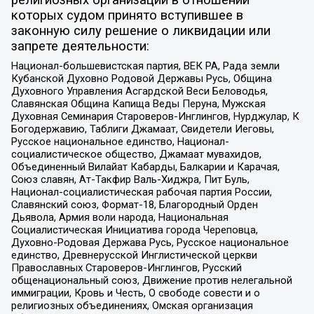
религиозных организаций в отношении
которых судом принято вступившее в
законную силу решение о ликвидации или
запрете деятельности:
Национал-большевистская партия, ВЕК РА, Рада земли
Кубанской Духовно Родовой Державы Русь, Община
Духовного Управления Асгардской Веси Беловодья,
Славянская Община Капища Веды Перуна, Мужская
Духовная Семинария Староверов-Инглингов, Нурджулар, К
Богодержавию, Таблиги Джамаат, Свидетели Иеговы,
Русское национальное единство, Национал-
социалистическое общество, Джамаат мувахидов,
Объединенный Вилайат Кабарды, Балкарии и Карачая,
Союз славян, Ат-Такфир Валь-Хиджра, Пит Буль,
Национал-социалистическая рабочая партия России,
Славянский союз, Формат-18, Благородный Орден
Дьявола, Армия воли народа, Национальная
Социалистическая Инициатива города Череповца,
Духовно-Родовая Держава Русь, Русское национальное
единство, Древнерусской Инглистической церкви
Православных Староверов-Инглингов, Русский
общенациональный союз, Движение против нелегальной
иммиграции, Кровь и Честь, О свободе совести и о
религиозных объединениях, Омская организация