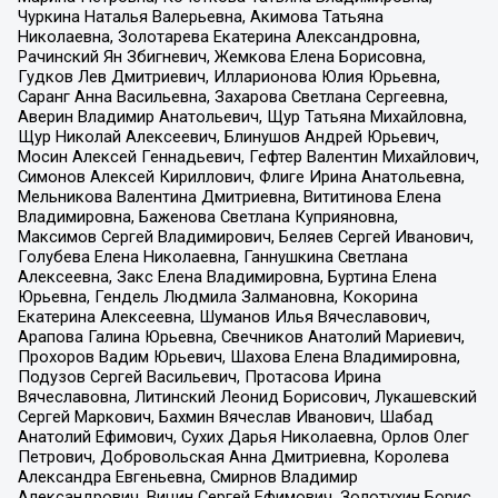
Чуркина Наталья Валерьевна, Акимова Татьяна
Николаевна, Золотарева Екатерина Александровна,
Рачинский Ян Збигневич, Жемкова Елена Борисовна,
Гудков Лев Дмитриевич, Илларионова Юлия Юрьевна,
Саранг Анна Васильевна, Захарова Светлана Сергеевна,
Аверин Владимир Анатольевич, Щур Татьяна Михайловна,
Щур Николай Алексеевич, Блинушов Андрей Юрьевич,
Мосин Алексей Геннадьевич, Гефтер Валентин Михайлович,
Симонов Алексей Кириллович, Флиге Ирина Анатольевна,
Мельникова Валентина Дмитриевна, Вититинова Елена
Владимировна, Баженова Светлана Куприяновна,
Максимов Сергей Владимирович, Беляев Сергей Иванович,
Голубева Елена Николаевна, Ганнушкина Светлана
Алексеевна, Закс Елена Владимировна, Буртина Елена
Юрьевна, Гендель Людмила Залмановна, Кокорина
Екатерина Алексеевна, Шуманов Илья Вячеславович,
Арапова Галина Юрьевна, Свечников Анатолий Мариевич,
Прохоров Вадим Юрьевич, Шахова Елена Владимировна,
Подузов Сергей Васильевич, Протасова Ирина
Вячеславовна, Литинский Леонид Борисович, Лукашевский
Сергей Маркович, Бахмин Вячеслав Иванович, Шабад
Анатолий Ефимович, Сухих Дарья Николаевна, Орлов Олег
Петрович, Добровольская Анна Дмитриевна, Королева
Александра Евгеньевна, Смирнов Владимир
Александрович, Вицин Сергей Ефимович, Золотухин Борис