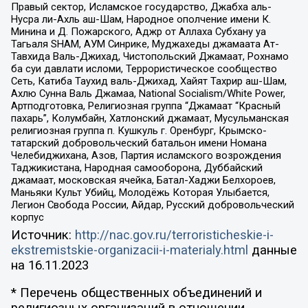
Правый сектор, Исламское государство, Джабха аль-
Нусра ли-Ахль аш-Шам, Народное ополчение имени К.
Минина и Д. Пожарского, Аджр от Аллаха Субхану уа
Тагьаля SHAM, АУМ Синрике, Муджахеды джамаата Ат-
Тавхида Валь-Джихад, Чистопольский Джамаат, Рохнамо
ба суи давлати исломи, Террористическое сообщество
Сеть, Катиба Таухид валь-Джихад, Хайят Тахрир аш-Шам,
Ахлю Сунна Валь Джамаа, National Socialism/White Power,
Артподготовка, Религиозная группа “Джамаат “Красный
пахарь”, Колумбайн, Хатлонский джамаат, Мусульманская
религиозная группа п. Кушкуль г. Оренбург, Крымско-
татарский добровольческий батальон имени Номана
Челебиджихана, Азов, Партия исламского возрождения
Таджикистана, Народная самооборона, Дуббайский
джамаат, московская ячейка, Батал-Хаджи Белхороев,
Маньяки Культ Убийц, Молодёжь Которая Улыбается,
Легион Свобода России, Айдар, Русский добровольческий
корпус
Источник:
http://nac.gov.ru/terroristicheskie-i-
ekstremistskie-organizacii-i-materialy.html
данные
на
16.11.2023
* Перечень общественных объединений и