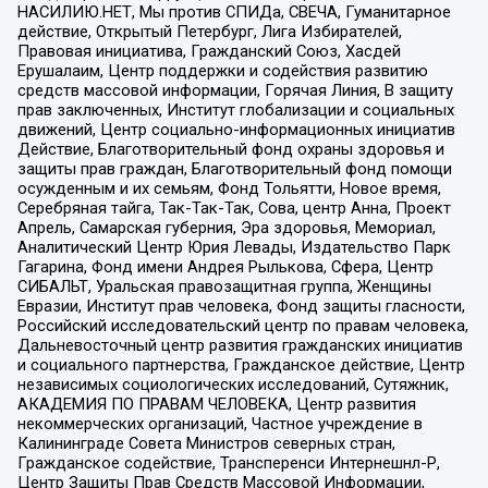
НАСИЛИЮ.НЕТ, Мы против СПИДа, СВЕЧА, Гуманитарное
действие, Открытый Петербург, Лига Избирателей,
Правовая инициатива, Гражданский Союз, Хасдей
Ерушалаим, Центр поддержки и содействия развитию
средств массовой информации, Горячая Линия, В защиту
прав заключенных, Институт глобализации и социальных
движений, Центр социально-информационных инициатив
Действие, Благотворительный фонд охраны здоровья и
защиты прав граждан, Благотворительный фонд помощи
осужденным и их семьям, Фонд Тольятти, Новое время,
Серебряная тайга, Так-Так-Так, Сова, центр Анна, Проект
Апрель, Самарская губерния, Эра здоровья, Мемориал,
Аналитический Центр Юрия Левады, Издательство Парк
Гагарина, Фонд имени Андрея Рылькова, Сфера, Центр
СИБАЛЬТ, Уральская правозащитная группа, Женщины
Евразии, Институт прав человека, Фонд защиты гласности,
Российский исследовательский центр по правам человека,
Дальневосточный центр развития гражданских инициатив
и социального партнерства, Гражданское действие, Центр
независимых социологических исследований, Сутяжник,
АКАДЕМИЯ ПО ПРАВАМ ЧЕЛОВЕКА, Центр развития
некоммерческих организаций, Частное учреждение в
Калининграде Совета Министров северных стран,
Гражданское содействие, Трансперенси Интернешнл-Р,
Центр Защиты Прав Средств Массовой Информации,