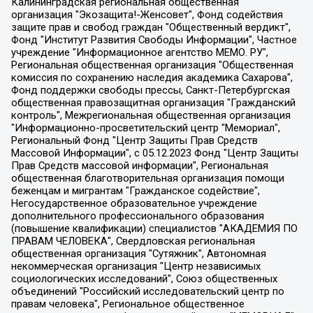
Калининградская региональная общественная организация "Экозащита!-Женсовет", Фонд содействия защите прав и свобод граждан "Общественный вердикт", Фонд "Институт Развития Свободы Информации", Частное учреждение "Информационное агентство МЕМО. РУ", Региональная общественная организация "Общественная комиссия по сохранению наследия академика Сахарова", Фонд поддержки свободы прессы, Санкт-Петербургская общественная правозащитная организация "Гражданский контроль", Межрегиональная общественная организация "Информационно-просветительский центр "Мемориал", Региональный Фонд "Центр Защиты Прав Средств Массовой Информации", с 05.12.2023 Фонд "Центр Защиты Прав Средств массовой информации", Региональная общественная благотворительная организация помощи беженцам и мигрантам "Гражданское содействие", Негосударственное образовательное учреждение дополнительного профессионального образования (повышение квалификации) специалистов "АКАДЕМИЯ ПО ПРАВАМ ЧЕЛОВЕКА", Свердловская региональная общественная организация "Сутяжник", Автономная некоммерческая организация "Центр независимых социологических исследований", Союз общественных объединений "Российский исследовательский центр по правам человека", Региональное общественное учреждение научно-информационный центр "МЕМОРИАЛ", Некоммерческая организация "Фонд защиты гласности", Автономная некоммерческая организация "Институт прав человека", Городская общественная организация "Екатеринбургское общество "МЕМОРИАЛ", Городская общественная организация "Рязанское историко-просветительское и правозащитное общество "Мемориал" (Рязанский Мемориал), Челябинский региональный орган общественной самодеятельности – женское общественное объединение "Женщины Евразии", Челябинский региональный орган общественной самодеятельности "Уральская правозащитная группа", Фонд содействия защите здоровья и социальной справедливости имени Андрея Рылькова, Автономная Некоммерческая Организация "Аналитический Центр Юрия Левады", Автономная некоммерческая организация социальной поддержки населения "Проект Апрель", Региональная общественная организация помощи женщинам и детям, находящимся в кризисной ситуации "Информационно-методический центр "Анна", Фонд содействия развитию массовых коммуникаций и правовому просвещению "Так-так-Так", Фонд содействия устойчивому развитию "Серебряная тайга", Свердловский региональный общественный фонд социальных проектов "Новое время", "Idel.Реалии", Кавказ.Реалии, Крым.Реалии, Телеканал Настоящее Время, Татаро-башкирская служба Радио Свобода (Azatliq Radiosi), Радио Свободная Европа/Радио Свобода (PCE/PC), "Сибирь.Реалии", "Фактограф", Благотворительный фонд помощи осужденным и их семьям, Автономная некоммерческая организация "Институт глобализации и социальных движений", Фонд "В защиту прав заключенных", Частное учреждение "Центр поддержки и содействия развитию средств массовой информации", Пензенский региональный общественный благотворительный фонд "Гражданский союз", "Север.Реалии", Некоммерческая организация Фонд "Правовая инициатива", Общество с ограниченной ответственностью "Радио Свободная Европа/Радио Свобода", Чешское информационное агентство "MEDIUM-ORIENT", Красноярская региональная общественная организация "Мы против СПИДа", Камалягин Денис Николаевич, Маркелов Сергей Евгеньевич, Пономарев Лев Александрович, Савицкая Людмила Алексеевна, Автономная некоммерческая организация "Центр по работе с проблемой насилия "НАСИЛИЮ.НЕТ", Межрегиональный профессиональный союз работников здравоохранения "Альянс врачей", Юридическое лицо, зарегистрированное в Латвийской Республике, SIA "Medusa Project" (регистрационный номер 40103797863, дата регистрации 10.06.2014), Некоммерческая организация "Фонд по борьбе с коррупцией", Автономная некоммерческая организация "Институт права и публичной политики", Баданин Роман Сергеевич, Гликин Максим Александрович, Железнова Мария Михайловна, Лукьянова Юлия Сергеевна, Маетная Елизавета Витальевна, Маняхин Петр Борисович, Чуракова Ольга Владимировна, Ярош Юлия Петровна, Юридическое лицо "The Insider SIA", зарегистрированное в Риге, Латвийская Республика (дата регистрации 26.06.2015), являющееся администратором доменного имени интернет-издания "The Insider SIA", https://theins.ru, Постернак Алексей Евгеньевич, Рубин Михаил Аркадьевич, Анин Роман Александрович, Юридическое лицо Istories fonds, зарегистрированное в Латвийской Республике (регистрационный номер 50008295751, дата регистрации 24.02.2020), Великовский Дмитрий Александрович, Долинина Ирина Николаевна, Мароховская Алеся Алексеевна, Шлейнов Роман Юрьевич, Шмагун Олеся Валентиновна, Общество с ограниченной ответственностью "Альтаир 2021", Общество с ограниченной ответственностью "Вега 2021", Общество с ограниченной ответственностью "Главный редактор 2021", Общество с ограниченной ответственностью "Ромашки монолит", Важенков Артем Валерьевич, Ивановская областная общественная организация "Центр гендерных исследований", Гурман Юрий Альбертович, Медиапроект "ОВД-Инфо", Егоров Владимир Владимирович, Жилинский Владимир Александрович, Общество с ограниченной ответственностью "ЗП", Иванова София Юрьевна, Карезина Инна Павловна, Кильтау Екатерина Викторовна, Петров Алексей Викторович, Пискунов Сергей Евгеньевич, Смирнов Сергей Сергеевич, Тихонов Михаил Сергеевич, Общество с ограниченной ответственностью "ЖУРНАЛИСТ-ИНОСТРАННЫЙ АГЕНТ", Арапова Галина Юрьевна, Вольтская Татьяна Анатольевна, Американская компания "Mason G.E.S. Anonymous Foundation" (США), являющаяся владельцем интернет-издания https://mnews.world/, Компания "Stichting Bellingcat", зарегистрированная в Нидерландах (дата регистрации 11.07.2018), Захаров Андрей Вячеславович, Клепиковская Екатерина Дмитриевна, Общество с ограниченной ответственностью "МЕМО", Перл Роман Александрович, Симонов Евгений Алексеевич, Соловьева Елена Анатольевна, Сотников Даниил Владимирович, Сурначева Елизавета Дмитриевна, Автономная некоммерческая организация по защите прав человека и информированию населения "Якутия – Наше Мнение", Общество с ограниченной ответственностью "Москоу диджитал медиа", с 26.01.2023 Общество с ограниченной ответственностью "Чайка Белые сады", Ветошкина Валерия Валерьевна, Заговора Максим Александрович, Межрегиональное общественное движение "Российская ЛГБТ - сеть", Оленичев Максим Владимирович, Павлов Иван Юрьевич, Скворцова Елена Сергеевна, Общество с ограниченной ответственностью "Как бы инагент", Кочетков Игорь Викторович, Общество с ограниченной ответственностью "Честные выборы", Еланчик Олег Александрович, Общество с ограниченной ответственностью "Нобелевский призыв", Гималова Регина Эмилевна, Григорьев Андрей Валерьевич, Григорьева Алина Александровна, Ассоциация по содействию защите прав призывников, альтернативнослужащих и военнослужащих "Правозащитная группа "Гражданин.Армия.Право", Хисамова Регина Фаритовна, Автономная некоммерческая организация по реализации социально-правовых программ "Лилит", Дальневосточное общественное движение "Маяк", Санкт-Петербургская ЛГБТ-инициативная группа "Выход", Инициативная группа ЛГБТ+ "Реверс", Алексеев Андрей Викторович, Бекбулатова Таисия Львовна, Беляев Иван Михайлович, Владыкина Елена Сергеевна, Гельман Марат Александрович, Никульшина Вероника Юрьевна, Толоконникова Надежда Андреевна, Шендерович Виктор Анатольевич, Общество с ограниченной ответственностью "Данное сообщение", Общество с ограниченной ответственностью Издательский дом "Новая глава", Айнбиндер Александра Александровна, Московский комьюнити-центр для ЛГБТ+инициатив, Благотворительный фонд развития филантропии, Deutsche Welle (Германия, Kurt-Schumacher-Strasse 3, 53113 Bonn), Борзунова Мария Михайловна, Воробьев Виктор Викторович, Голубева Анна Львовна, Константинова Алла Михайловна, Малкова Ирина Владимировна, Мурадов Мурад Абдулгалимович, Осетинская Елизавета Николаевна, Понасенков Евгений Николаевич, Ганапольский Матвей Юрьевич, Киселев Евгений Алексеевич, Борухович Ирина Григорьевна, Дремин Иван Тимофеевич, Дубровский Дмитрий Викторович, Красноярская региональная общественная организация поддержки и развития альтернативных образовательных технологий и межкультурных коммуникаций "ИНТЕРРА", Маяковская Екатерина Алексеевна, Фейгин Марк Захарович, Филимонов Андрей Викторович, Дзугкоева Регина Николаевна, Доброхотов Роман Александрович, Дудь Юрий Александрович, Елкин Сергей Владимирович, Кругликов Кирилл Игоревич, Сабунаева Мария Леонидовна, Семенов Алексей Владимирович, Шаинян Карен Багратович, Шульман Екатерина Михайловна, Асафьев Артур Валерьевич, Вахштайн Виктор Семенович, Венедиктов Алексей Алексеевич, Лушникова Екатерина Евгеньевна, Волков Леонид Михайлович, Невзоров Александр Глебович, Пархоменко Сергей Борисович, Сироткин Ярослав Николаевич, Кара-Мурза Владимир Владимирович, Баранова Наталья Владимировна, Гозман Леонид Яковлевич, Кагарлицкий Борис Юльевич, Климарев Михаил Валерьевич, Милов Владимир Станиславович, Автономная некоммерческая организация Краснодарский центр современного искусства "Типография", Моргенштерн Алишер Тагирович, Соболь Любовь Эдуардовна, Общество с ограниченной ответственностью "ЛИЗА НОРМ", Каспаров Гарри Кимович, Ходорковский Михаил Борисович, Общество с ограниченной ответственностью "Апрельские тезисы", Данилович Ирина Брониславовна, Кашин Олег Владимирович, Петров Николай Владимирович, Пивоваров Алексей Владимирович, Соколов Михаил Владимирович, Цветкова Юлия Владимировна, Чичваркин Евгений Александрович, Комитет против пыток/Команда против пыток, Общество с ограниченной ответственностью "Первый научный", Общество с ограниченной ответственностью "Вертолет и ко", Белоцерковская Вероника Борисовна, Кац Максим Евгеньевич, Лазарева Татьяна Юрьевна, Шаведдинов Руслан Табризович, Яшин Илья Валерьевич, Общество с ограниченной ответственностью "Иноагент ААВ", Алешковский Дмитрий Петрович, Альбац Евгения Марковна, Быков Дмитрий Львович, Галямина Юлия Евгеньевна, Лойко Сергей Леонидович, Мартынов Кирилл Константинович, Медведев Сергей Александрович, Крашенинников Федор Геннадиевич, Гордеева Катерина Вл