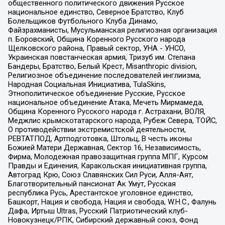
общественного политического движения Русское
национальное единство, Северное Братство, Клуб
Болельщиков Футбольного Клуба Динамо,
Файзрахманисты, Мусульманская религиозная организация
п. Боровский, Община Коренного Русского народа
Щелковского района, Правый сектор, УНА - УНСО,
Украинская повстанческая армия, Тризуб им. Степана
Бандеры, Братство, Белый Крест, Misanthropic division,
Религиозное объединение последователей инглиизма,
Народная Социальная Инициатива, TulaSkins,
Этнополитическое объединение Русские, Русское
национальное объединение Атака, Мечеть Мирмамеда,
Община Коренного Русского народа г. Астрахани, ВОЛЯ,
Меджлис крымскотатарского народа, Рубеж Севера, ТОЙС,
О противодействии экстремистской деятельности,
РЕВТАТПОД, Артподготовка, Штольц, В честь иконы
Божией Матери Державная, Сектор 16, Независимость,
Фирма, Молодежная правозащитная группа МПГ, Курсом
Правды и Единения, Каракольская инициативная группа,
Автоград Крю, Союз Славянских Сил Руси, Алля-Аят,
Благотворительный пансионат Ак Умут, Русская
республика Русь, Арестантское уголовное единство,
Башкорт, Нация и свобода, Нация и свобода, W.H.С., Фалунь
Дафа, Иртыш Ultras, Русский Патриотический клуб-
Новокузнецк/РПК, Сибирский державный союз, Фонд