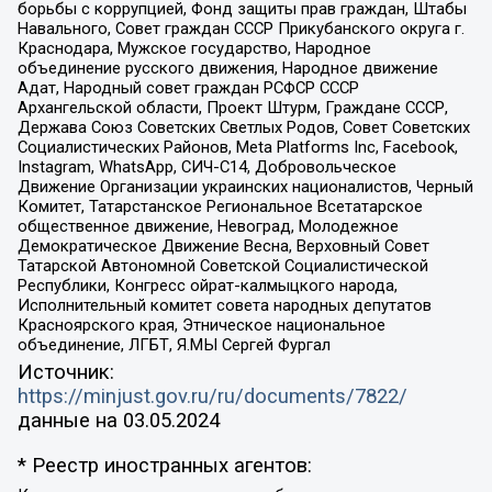
борьбы с коррупцией, Фонд защиты прав граждан, Штабы
Навального, Совет граждан СССР Прикубанского округа г.
Краснодара, Мужское государство, Народное
объединение русского движения, Народное движение
Адат, Народный совет граждан РСФСР СССР
Архангельской области, Проект Штурм, Граждане СССР,
Держава Союз Советских Светлых Родов, Совет Советских
Социалистических Районов, Meta Platforms Inc, Facebook,
Instagram, WhatsApp, СИЧ-С14, Добровольческое
Движение Организации украинских националистов, Черный
Комитет, Татарстанское Региональное Всетатарское
общественное движение, Невоград, Молодежное
Демократическое Движение Весна, Верховный Совет
Татарской Автономной Советской Социалистической
Республики, Конгресс ойрат-калмыцкого народа,
Исполнительный комитет совета народных депутатов
Красноярского края, Этническое национальное
объединение, ЛГБТ, Я.МЫ Сергей Фургал
Источник:
https://minjust.gov.ru/ru/documents/7822/
данные на
03.05.2024
* Реестр иностранных агентов: