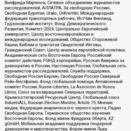
Вилфрида Мартенса, Сетевое объединение журналистов
расследователей, АЛЛАТРА, За свободную Россию,
Свободная Бурятия, Uralic, UnKremlin, Международная
федерация транспортных рабочих, ИстЧам Финланд,
Гудзоновский институт, Фонд Демократического
Развития, Комитет-2024, Центрально-Европейский
университет, Центр восточноевропейских и
международных исследований, Общество Сторожевой
башни, Библии и трактатов Свидетелей Иеговы,
Гражданский Совет, Центр анализа европейской политики,
Академическая сеть Восточная Европа, Российский
комитет действия, РЭНД корпорейшн, Русская Америка за
демократию в России, Настоящая Россия, Глобальная сеть
журналистов-расследователей, Служба поддержки,
Свободная Россия Берлин, Свободная Россия Северный
Рейн-Вестфалия, Фонд глобальной помощи, Антивоенный
комитет России, Russie-Libertes, La Asocicion de Rusos
Libres, Союз за возвращение Северных территорий,
Крымскотатарский Ресурсный Центр, Глобальный союз
IndustriALL, Russian Election Monitor, Article 19, Мнение
медиа, Федерация анархического черного креста, Радио
Свободная Европа, Германское общество изучения
Восточной Европы, Фонд имени Фридриха Эберта, XZ
gGmbH, Мобильная академия поддержки гендерной
демократии и миротворчества, Форум имени Льва