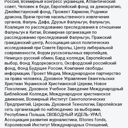
Россия, Всемирный конгресс украинцев, Атлантический
совет, Человек в беде, Европейский фонд за демократию,
Джеймстаунский фонд, Прожект Хармони, Родники
дракона, Врачи против насильственного извлечения
органов, Фалунь Дафа, Друзья Фалуньгун, Фалуньгун,
Коалиция по расследованию преследования в отношении
Фалуньгун в Китае, Всемирная организация по
расследованию преследований Фалуньгун, Пражский
гражданский центр, Ассоциация школ политических
исследований при Совете Европы, Центр либеральной
современности, Форум русскоязычных европейцев,
Немецко-русский обмен, Бард колледж, Европейский
выбор, Фонд Ходорковского, Оксфордский российский
фонд, Фонд Будущее России, Компания свободы
информации, Проект Медиа, Международное партнерство
за права человека, Духовное Управление Евангельских
Христиан Украинской Христианской Церкви, Новое
Поколение, Духовное Учебное Заведение Международный
Библейский Колледж, Международное христианское
движение, Всемирный Институт Саентологических
Предприятий, Церковь Духовной Технологии, Европейская
сеть организаций по наблюдению за выборами,
Республика Польша, СВОБОДНЫЙ ИДЕЛЬ-УРАЛ,
Ассоциация развития журналистики, IStories fonds,
Королевский Институт Международных Отношений,