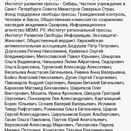
Институт развития прессы - Сибирь, Частное учреждение в
Санкт-Петербурге Совета Министров Северных Стран,
Фонд поддержки свободы прессы, Гражданский контроль,
Человек и Закон, Общественная комиссия по сохранению
наследия академика Сахарова, Информационное
агентство МЕМО. РУ, Институт региональной прессы,
Институт Развития Свободы Информации, Экозащита!-
Женсовет, Общественный вердикт, Евразийская
антимонопольная ассоциация, Бедушев Петр Петрович,
Дзугкоева Регина Николаевна, Кривенко Сергей
Владимирович, Милославский Павел Юрьевич, Шнырова
Ольга Вадимовна, Чанышева Лилия Айратовна, Сидорович
Ольга Борисовна, Туровский Александр Алексеевич,
Васильева Анастасия Евгеньевна, Ривина Анна Валерьевна,
Бойко Анатолий Николаевич, Дугин Сергей Георгиевич,
Пивоваров Андрей Сергеевич, Аверин Виталий Евгеньевич,
Барахоев Магомед Бекханович, Шарипков Олег
Викторович, Мошель Ирина Ароновна, Шведов Григорий
Сергеевич, Пономарев Лев Александрович, Каргалицкий
Борис Юльевич, Созаев Валерий Валерьевич, Исламов
Тимур Рифгатович, Романова Ольга Евгеньевна, Щаров
Сергей Алексадрович, Цирульников Борис Альбертович,
Гасан Ольга Павловна, Паутов Юрий Анатольевич,
Верховский Александр Маркович, Пислакова-Паркер
Марина Петровна, Кочеткова Татьяна Владимировна,