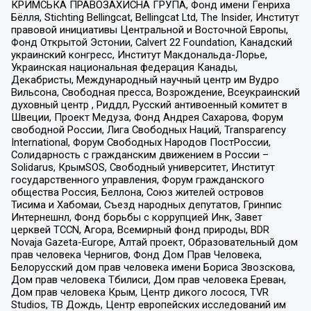
КРИМСЬКА ПРАВОЗАХИСНА ГРУПА, Фонд имени Генриха
Бёлля, Stichting Bellingcat, Bellingcat Ltd, The Insider, Институт
правовой инициативы Центральной и Восточной Европы,
Фонд Открытой Эстонии, Calvert 22 Foundation, Канадский
украинский конгресс, Институт Макдональда-Лорье,
Украинская национальная федерация Канады,
Декабристы, Международный научный центр им Вудро
Вильсона, Свободная пресса, Возрождение, Всеукраинский
духовный центр , Риддл, Русский антивоенный комитет в
Швеции, Проект Медуза, Фонд Андрея Сахарова, Форум
свободной России, Лига Свободных Наций, Transparеncy
International, Форум Свободных Народов ПостРоссии,
Солидарность с гражданским движением в России –
Solidarus, КрымSOS, Свободный университет, Институт
государственного управления, Форум гражданского
общества Россия, Беллона, Союз жителей островов
Тисима и Хабомаи, Съезд народных депутатов, Гринпис
Интернешнл, Фонд борьбы с коррупцией Инк, Завет
церквей TCCN, Агора, Всемирный фонд природы, BDR
Novaja Gazeta-Europe, Алтай проект, Образовательный дом
прав человека Чернигов, Фонд Дом Прав Человека,
Белорусский дом прав человека имени Бориса Звозскова,
Дом прав человека Тбилиси, Дом прав человека Ереван,
Дом прав человека Крым, Центр дикого лосося, TVR
Studios, ТВ Дождь, Центр европейских исследований им