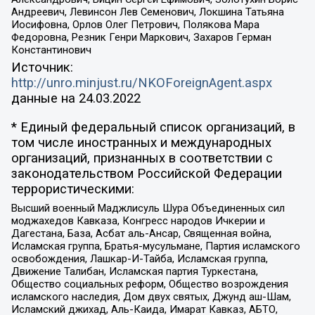
Андреевич, Левинсон Лев Семенович, Локшина Татьяна
Иосифовна, Орлов Олег Петрович, Полякова Мара
Федоровна, Резник Генри Маркович, Захаров Герман
Константинович
Источник:
http://unro.minjust.ru/NKOForeignAgent.aspx
данные на
24.03.2022
* Единый федеральный список организаций, в
том числе иностранных и международных
организаций, признанных в соответствии с
законодательством Российской Федерации
террористическими:
Высший военный Маджлисуль Шура Объединенных сил
моджахедов Кавказа, Конгресс народов Ичкерии и
Дагестана, База, Асбат аль-Ансар, Священная война,
Исламская группа, Братья-мусульмане, Партия исламского
освобождения, Лашкар-И-Тайба, Исламская группа,
Движение Талибан, Исламская партия Туркестана,
Общество социальных реформ, Общество возрождения
исламского наследия, Дом двух святых, Джунд аш-Шам,
Исламский джихад, Аль-Каида, Имарат Кавказ, АБТО,