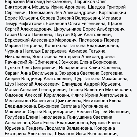
Барахоев Магомед Бекханович, Шарипков Олег
Викторович, Мошель Ирина Ароновна, Шведов Григорий
Сергеевич, Пономарев Лев Александрович, Каргалицкий
Борис Юльевич, Созаев Валерий Валерьевич, Исламов
Тимур Рифгатович, Романова Ольга Евгеньевна, Щаров
Сергей Алексадрович, Цирульников Борис Альбертович,
Гасан Ольга Павловна, Паутов Юрий Анатольевич,
Верховский Александр Маркович, Пислакова-Паркер
Марина Петровна, Кочеткова Татьяна Владимировна,
Чуркина Наталья Валерьевна, Акимова Татьяна
Николаевна, Золотарева Екатерина Александровна,
Рачинский Ян Збигневич, Жемкова Елена Борисовна,
Гудков Лев Дмитриевич, Илларионова Юлия Юрьевна,
Саранг Анна Васильевна, Захарова Светлана Сергеевна,
Аверин Владимир Анатольевич, Щур Татьяна Михайловна,
Щур Николай Алексеевич, Блинушов Андрей Юрьевич,
Мосин Алексей Геннадьевич, Гефтер Валентин Михайлович,
Симонов Алексей Кириллович, Флиге Ирина Анатольевна,
Мельникова Валентина Дмитриевна, Вититинова Елена
Владимировна, Баженова Светлана Куприяновна,
Максимов Сергей Владимирович, Беляев Сергей Иванович,
Голубева Елена Николаевна, Ганнушкина Светлана
Алексеевна, Закс Елена Владимировна, Буртина Елена
Юрьевна, Гендель Людмила Залмановна, Кокорина
Екатерина Алексеевна, Шуманов Илья Вячеславович,