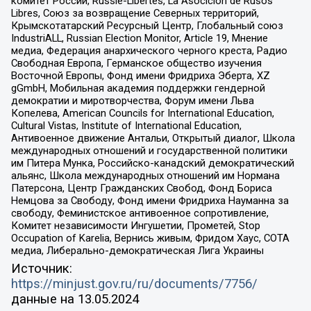
комитет России, Russie-Libertes, La Asocicion de Rusos
Libres, Союз за возвращение Северных территорий,
Крымскотатарский Ресурсный Центр, Глобальный союз
IndustriALL, Russian Election Monitor, Article 19, Мнение
медиа, Федерация анархического черного креста, Радио
Свободная Европа, Германское общество изучения
Восточной Европы, Фонд имени Фридриха Эберта, XZ
gGmbH, Мобильная академия поддержки гендерной
демократии и миротворчества, Форум имени Льва
Копелева, American Councils for International Education,
Cultural Vistas, Institute of International Education,
Антивоенное движение Антальи, Открытый диалог, Школа
международных отношений и государственной политики
им Питера Мунка, Российско-канадский демократический
альянс, Школа международных отношений им Нормана
Патерсона, Центр Гражданских Свобод, Фонд Бориса
Немцова за Свободу, Фонд имени Фридриха Науманна за
свободу, Феминистское антивоенное сопротивление,
Комитет независимости Ингушетии, Прометей, Stop
Occupation of Karelia, Вернись живым, Фридом Хаус, СОТА
медиа, Либерально-демократическая Лига Украины
Источник:
https://minjust.gov.ru/ru/documents/7756/
данные на
13.05.2024