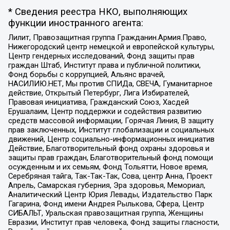
* Сведения реестра НКО, выполняющих
функции иностранного агента:
Лилит, Правозащитная группа Гражданин.Армия.Право,
Нижегородский центр немецкой и европейской культуры,
Центр гендерных исследований, Фонд защиты прав
граждан Штаб, Институт права и публичной политики,
Фонд борьбы с коррупцией, Альянс врачей,
НАСИЛИЮ.НЕТ, Мы против СПИДа, СВЕЧА, Гуманитарное
действие, Открытый Петербург, Лига Избирателей,
Правовая инициатива, Гражданский Союз, Хасдей
Ерушалаим, Центр поддержки и содействия развитию
средств массовой информации, Горячая Линия, В защиту
прав заключенных, Институт глобализации и социальных
движений, Центр социально-информационных инициатив
Действие, Благотворительный фонд охраны здоровья и
защиты прав граждан, Благотворительный фонд помощи
осужденным и их семьям, Фонд Тольятти, Новое время,
Серебряная тайга, Так-Так-Так, Сова, центр Анна, Проект
Апрель, Самарская губерния, Эра здоровья, Мемориал,
Аналитический Центр Юрия Левады, Издательство Парк
Гагарина, Фонд имени Андрея Рылькова, Сфера, Центр
СИБАЛЬТ, Уральская правозащитная группа, Женщины
Евразии, Институт прав человека, Фонд защиты гласности,