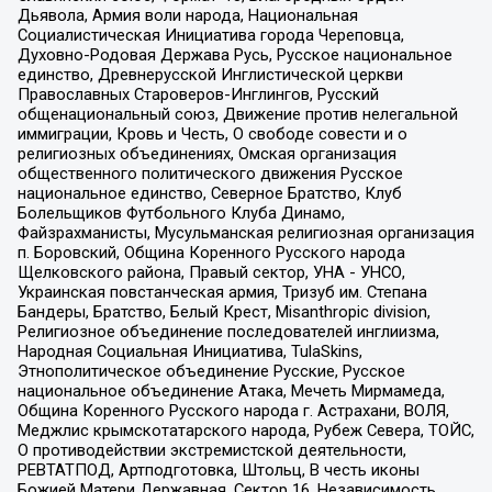
Дьявола, Армия воли народа, Национальная
Социалистическая Инициатива города Череповца,
Духовно-Родовая Держава Русь, Русское национальное
единство, Древнерусской Инглистической церкви
Православных Староверов-Инглингов, Русский
общенациональный союз, Движение против нелегальной
иммиграции, Кровь и Честь, О свободе совести и о
религиозных объединениях, Омская организация
общественного политического движения Русское
национальное единство, Северное Братство, Клуб
Болельщиков Футбольного Клуба Динамо,
Файзрахманисты, Мусульманская религиозная организация
п. Боровский, Община Коренного Русского народа
Щелковского района, Правый сектор, УНА - УНСО,
Украинская повстанческая армия, Тризуб им. Степана
Бандеры, Братство, Белый Крест, Misanthropic division,
Религиозное объединение последователей инглиизма,
Народная Социальная Инициатива, TulaSkins,
Этнополитическое объединение Русские, Русское
национальное объединение Атака, Мечеть Мирмамеда,
Община Коренного Русского народа г. Астрахани, ВОЛЯ,
Меджлис крымскотатарского народа, Рубеж Севера, ТОЙС,
О противодействии экстремистской деятельности,
РЕВТАТПОД, Артподготовка, Штольц, В честь иконы
Божией Матери Державная, Сектор 16, Независимость,