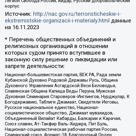
Легион Свобода России, Айдар, Русский добровольческий
корпус
Источник:
http://nac.gov.ru/terroristicheskie-i-
ekstremistskie-organizacii-i-materialy.html
данные
на
16.11.2023
* Перечень общественных объединений и
религиозных организаций в отношении
которых судом принято вступившее в
законную силу решение о ликвидации или
запрете деятельности:
Национал-большевистская партия, ВЕК РА, Рада земли
Кубанской Духовно Родовой Державы Русь, Община
Духовного Управления Асгардской Веси Беловодья,
Славянская Община Капища Веды Перуна, Мужская
Духовная Семинария Староверов-Инглингов, Нурджулар, К
Богодержавию, Таблиги Джамаат, Свидетели Иеговы,
Русское национальное единство, Национал-
социалистическое общество, Джамаат мувахидов,
Объединенный Вилайат Кабарды, Балкарии и Карачая,
Союз славян, Ат-Такфир Валь-Хиджра, Пит Буль,
Национал-социалистическая рабочая партия России,
Славянский союз, Формат-18, Благородный Орден