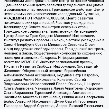
Российский исследовательский центр по правам человека,
Дальневосточный центр развития гражданских инициатив
и социального партнерства, Гражданское действие, Центр
независимых социологических исследований, Сутяжник,
АКАДЕМИЯ ПО ПРАВАМ ЧЕЛОВЕКА, Центр развития
некоммерческих организаций, Частное учреждение в
Калининграде Совета Министров северных стран,
Гражданское содействие, Трансперенси Интернешнл-Р,
Центр Защиты Прав Средств Массовой Информации,
Институт развития прессы - Сибирь, Частное учреждение в
Санкт-Петербурге Совета Министров Северных Стран,
Фонд поддержки свободы прессы, Гражданский контроль,
Человек и Закон, Общественная комиссия по сохранению
наследия академика Сахарова, Информационное
агентство МЕМО. РУ, Институт региональной прессы,
Институт Развития Свободы Информации, Экозащита!-
Женсовет, Общественный вердикт, Евразийская
антимонопольная ассоциация, Бедушев Петр Петрович,
Дзугкоева Регина Николаевна, Кривенко Сергей
Владимирович, Милославский Павел Юрьевич, Шнырова
Ольга Вадимовна, Чанышева Лилия Айратовна, Сидорович
Ольга Борисовна, Туровский Александр Алексеевич,
Васильева Анастасия Евгеньевна, Ривина Анна Валерьевна,
Бойко Анатолий Николаевич, Дугин Сергей Георгиевич,
Пивоваров Андрей Сергеевич, Аверин Виталий Евгеньевич,