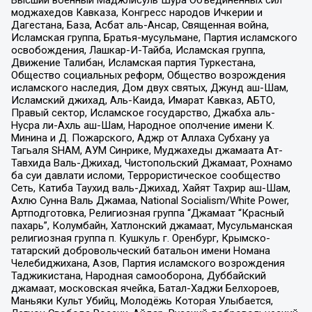
Высший военный Маджлисуль Шура Объединенных сил
моджахедов Кавказа, Конгресс народов Ичкерии и
Дагестана, База, Асбат аль-Ансар, Священная война,
Исламская группа, Братья-мусульмане, Партия исламского
освобождения, Лашкар-И-Тайба, Исламская группа,
Движение Талибан, Исламская партия Туркестана,
Общество социальных реформ, Общество возрождения
исламского наследия, Дом двух святых, Джунд аш-Шам,
Исламский джихад, Аль-Каида, Имарат Кавказ, АБТО,
Правый сектор, Исламское государство, Джабха аль-
Нусра ли-Ахль аш-Шам, Народное ополчение имени К.
Минина и Д. Пожарского, Аджр от Аллаха Субхану уа
Тагьаля SHAM, АУМ Синрике, Муджахеды джамаата Ат-
Тавхида Валь-Джихад, Чистопольский Джамаат, Рохнамо
ба суи давлати исломи, Террористическое сообщество
Сеть, Катиба Таухид валь-Джихад, Хайят Тахрир аш-Шам,
Ахлю Сунна Валь Джамаа, National Socialism/White Power,
Артподготовка, Религиозная группа “Джамаат “Красный
пахарь”, Колумбайн, Хатлонский джамаат, Мусульманская
религиозная группа п. Кушкуль г. Оренбург, Крымско-
татарский добровольческий батальон имени Номана
Челебиджихана, Азов, Партия исламского возрождения
Таджикистана, Народная самооборона, Дуббайский
джамаат, московская ячейка, Батал-Хаджи Белхороев,
Маньяки Культ Убийц, Молодёжь Которая Улыбается,