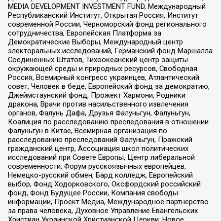
MEDIA DEVELOPMENT INVESTMENT FUND, Международный
Республиканский Институт, Открытая Россия, Институт
современной России, Черноморский фонд регионального
сотрудничества, Европейская Платформа за
Демократические Выборы, Международный центр
электоральных исследований, Германский фонд Маршалла
Соединенных Штатов, Тихоокеанский центр защиты
окружающей среды и природных ресурсов, Свободная
Россия, Всемирный конгресс украинцев, Атлантический
совет, Человек в беде, Европейский фонд за демократию,
Джеймстаунский фонд, Прожект Хармони, Родники
дракона, Врачи против насильственного извлечения
органов, Фалунь Дафа, Друзья Фалуньгун, Фалуньгун,
Коалиция по расследованию преследования в отношении
Фалуньгун в Китае, Всемирная организация по
расследованию преследований Фалуньгун, Пражский
гражданский центр, Ассоциация школ политических
исследований при Совете Европы, Центр либеральной
современности, Форум русскоязычных европейцев,
Немецко-русский обмен, Бард колледж, Европейский
выбор, Фонд Ходорковского, Оксфордский российский
фонд, Фонд Будущее России, Компания свободы
информации, Проект Медиа, Международное партнерство
за права человека, Духовное Управление Евангельских
Христиан Украинской Христианской Церкви, Новое