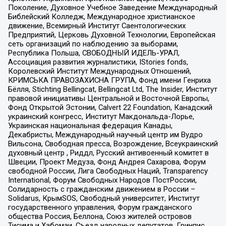
Поколение, Духовное Учебное Заведение Международный
Библейский Колледж, Международное христианское
движение, Всемирный Институт Саентологических
Предприятий, Церковь Духовной Технологии, Европейская
сеть организаций по наблюдению за выборами,
Республика Польша, СВОБОДНЫЙ ИДЕЛЬ-УРАЛ,
Ассоциация развития журналистики, IStories fonds,
Королевский Институт Международных Отношений,
КРИМСЬКА ПРАВОЗАХИСНА ГРУПА, Фонд имени Генриха
Бёлля, Stichting Bellingcat, Bellingcat Ltd, The Insider, Институт
правовой инициативы Центральной и Восточной Европы,
Фонд Открытой Эстонии, Calvert 22 Foundation, Канадский
украинский конгресс, Институт Макдональда-Лорье,
Украинская национальная федерация Канады,
Декабристы, Международный научный центр им Вудро
Вильсона, Свободная пресса, Возрождение, Всеукраинский
духовный центр , Риддл, Русский антивоенный комитет в
Швеции, Проект Медуза, Фонд Андрея Сахарова, Форум
свободной России, Лига Свободных Наций, Transparеncy
International, Форум Свободных Народов ПостРоссии,
Солидарность с гражданским движением в России –
Solidarus, КрымSOS, Свободный университет, Институт
государственного управления, Форум гражданского
общества Россия, Беллона, Союз жителей островов
Тисима и Хабомаи, Съезд народных депутатов, Гринпис