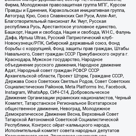
Фирма, Молодежная правозащитная группа МПГ, Курсом
Правды и Единения, Каракольская инициативная группа,
Автоград Крю, Союз Славянских Сил Руси, Алля-Аят,
Благотворительный пансионат Ак Умут, Русская
республика Русь, Арестантское уголовное единство,
Башкорт, Нация и свобода, Нация и свобода, W.H.С., Фалунь
Дафа, Иртыш Ultras, Русский Патриотический клуб-
Новокузнецк/РПК, Сибирский державный союз, Фонд
борьбы с коррупцией, Фонд защиты прав граждан, Штабы
Навального, Совет граждан СССР Прикубанского округа г.
Краснодара, Мужское государство, Народное
объединение русского движения, Народное движение
Адат, Народный совет граждан РСФСР СССР
Архангельской области, Проект Штурм, Граждане СССР,
Держава Союз Советских Светлых Родов, Совет Советских
Социалистических Районов, Meta Platforms Inc, Facebook,
Instagram, WhatsApp, СИЧ-С14, Добровольческое
Движение Организации украинских националистов, Черный
Комитет, Татарстанское Региональное Всетатарское
общественное движение, Невоград, Молодежное
Демократическое Движение Весна, Верховный Совет
Татарской Автономной Советской Социалистической
Республики, Конгресс ойрат-калмыцкого народа,
Исполнительный комитет совета народных депутатов
Красноярского края, Этническое национальное