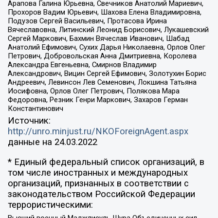
Арапова Галина Юрьевна, Свечников Анатолий Мариевич,
Прохоров Вадим Юрьевич, Шахова Елена Владимировна,
Подузов Сергей Васильевич, Протасова Ирина
Вячеславовна, Литинский Леонид Борисович, Лукашевский
Сергей Маркович, Бахмин Вячеслав Иванович, Шабад
Анатолий Ефимович, Сухих Дарья Николаевна, Орлов Олег
Петрович, Добровольская Анна Дмитриевна, Королева
Александра Евгеньевна, Смирнов Владимир
Александрович, Вицин Сергей Ефимович, Золотухин Борис
Андреевич, Левинсон Лев Семенович, Локшина Татьяна
Иосифовна, Орлов Олег Петрович, Полякова Мара
Федоровна, Резник Генри Маркович, Захаров Герман
Константинович
Источник:
http://unro.minjust.ru/NKOForeignAgent.aspx
данные на
24.03.2022
* Единый федеральный список организаций, в
том числе иностранных и международных
организаций, признанных в соответствии с
законодательством Российской Федерации
террористическими: