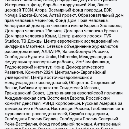
Интернешнл, Фонд борьбы с коррупцией Инк, Завет
церквей TCCN, Агора, Всемирный фонд природы, BDR
Novaja Gazeta-Europe, Алтай проект, Образовательный дом
прав человека Чернигов, Фонд Дом Прав Человека,
Белорусский дом прав человека имени Бориса Звозскова,
Дом прав человека Тбилиси, Дом прав человека Ереван,
Дом прав человека Крым, Центр дикого лосося, TVR
Studios, ТВ Дождь, Центр европейских исследований им
Вилфрида Мартенса, Сетевое объединение журналистов
расследователей, АЛЛАТРА, За свободную Россию,
Свободная Бурятия, Uralic, UnKremlin, Международная
федерация транспортных рабочих, ИстЧам Финланд,
Гудзоновский институт, Фонд Демократического
Развития, Комитет-2024, Центрально-Европейский
университет, Центр восточноевропейских и
международных исследований, Общество Сторожевой
башни, Библии и трактатов Свидетелей Иеговы,
Гражданский Совет, Центр анализа европейской политики,
Академическая сеть Восточная Европа, Российский
комитет действия, РЭНД корпорейшн, Русская Америка за
демократию в России, Настоящая Россия, Глобальная сеть
журналистов-расследователей, Служба поддержки,
Свободная Россия Берлин, Свободная Россия Северный
Рейн-Вестфалия, Фонд глобальной помощи, Антивоенный