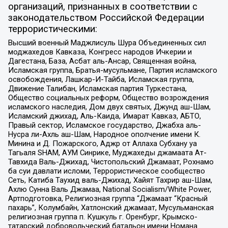
организаций, признанных в соответствии с
законодательством Российской Федерации
террористическими:
Высший военный Маджлисуль Шура Объединенных сил
моджахедов Кавказа, Конгресс народов Ичкерии и
Дагестана, База, Асбат аль-Ансар, Священная война,
Исламская группа, Братья-мусульмане, Партия исламского
освобождения, Лашкар-И-Тайба, Исламская группа,
Движение Талибан, Исламская партия Туркестана,
Общество социальных реформ, Общество возрождения
исламского наследия, Дом двух святых, Джунд аш-Шам,
Исламский джихад, Аль-Каида, Имарат Кавказ, АБТО,
Правый сектор, Исламское государство, Джабха аль-
Нусра ли-Ахль аш-Шам, Народное ополчение имени К.
Минина и Д. Пожарского, Аджр от Аллаха Субхану уа
Тагьаля SHAM, АУМ Синрике, Муджахеды джамаата Ат-
Тавхида Валь-Джихад, Чистопольский Джамаат, Рохнамо
ба суи давлати исломи, Террористическое сообщество
Сеть, Катиба Таухид валь-Джихад, Хайят Тахрир аш-Шам,
Ахлю Сунна Валь Джамаа, National Socialism/White Power,
Артподготовка, Религиозная группа “Джамаат “Красный
пахарь”, Колумбайн, Хатлонский джамаат, Мусульманская
религиозная группа п. Кушкуль г. Оренбург, Крымско-
татарский добровольческий батальон имени Номана