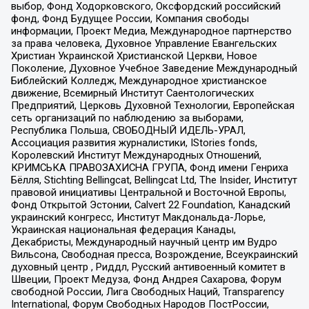
выбор, Фонд Ходорковского, Оксфордский российский
фонд, Фонд Будущее России, Компания свободы
информации, Проект Медиа, Международное партнерство
за права человека, Духовное Управление Евангельских
Христиан Украинской Христианской Церкви, Новое
Поколение, Духовное Учебное Заведение Международный
Библейский Колледж, Международное христианское
движение, Всемирный Институт Саентологических
Предприятий, Церковь Духовной Технологии, Европейская
сеть организаций по наблюдению за выборами,
Республика Польша, СВОБОДНЫЙ ИДЕЛЬ-УРАЛ,
Ассоциация развития журналистики, IStories fonds,
Королевский Институт Международных Отношений,
КРИМСЬКА ПРАВОЗАХИСНА ГРУПА, Фонд имени Генриха
Бёлля, Stichting Bellingcat, Bellingcat Ltd, The Insider, Институт
правовой инициативы Центральной и Восточной Европы,
Фонд Открытой Эстонии, Calvert 22 Foundation, Канадский
украинский конгресс, Институт Макдональда-Лорье,
Украинская национальная федерация Канады,
Декабристы, Международный научный центр им Вудро
Вильсона, Свободная пресса, Возрождение, Всеукраинский
духовный центр , Риддл, Русский антивоенный комитет в
Швеции, Проект Медуза, Фонд Андрея Сахарова, Форум
свободной России, Лига Свободных Наций, Transparеncy
International, Форум Свободных Народов ПостРоссии,