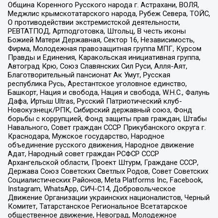
Община Коренного Русского народа г. Астрахани, ВОЛЯ,
Меджлис крымскотатарского народа, Рубеж Севера, ТОЙС,
О противодействии экстремистской деятельности,
РЕВТАТПОД, Артподготовка, Штольц, В честь иконы
Божией Матери Державная, Сектор 16, Независимость,
Фирма, Молодежная правозащитная группа МПГ, Курсом
Правды и Единения, Каракольская инициативная группа,
Автоград Крю, Союз Славянских Сил Руси, Алля-Аят,
Благотворительный пансионат Ак Умут, Русская
республика Русь, Арестантское уголовное единство,
Башкорт, Нация и свобода, Нация и свобода, W.H.С., Фалунь
Дафа, Иртыш Ultras, Русский Патриотический клуб-
Новокузнецк/РПК, Сибирский державный союз, Фонд
борьбы с коррупцией, Фонд защиты прав граждан, Штабы
Навального, Совет граждан СССР Прикубанского округа г.
Краснодара, Мужское государство, Народное
объединение русского движения, Народное движение
Адат, Народный совет граждан РСФСР СССР
Архангельской области, Проект Штурм, Граждане СССР,
Держава Союз Советских Светлых Родов, Совет Советских
Социалистических Районов, Meta Platforms Inc, Facebook,
Instagram, WhatsApp, СИЧ-С14, Добровольческое
Движение Организации украинских националистов, Черный
Комитет, Татарстанское Региональное Всетатарское
общественное движение, Невоград, Молодежное