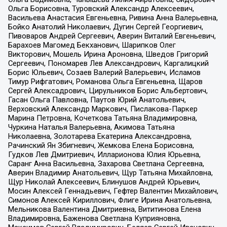
Ольга Борисовна, Туровский Александр Алексеевич,
Васильева Анастасия Евгеньевна, Ривина Анна Валерьевна,
Бойко Анатолий Николаевич, Дугин Сергей Георгиевич,
Пивоваров Андрей Сергеевич, Аверин Виталий Евгеньевич,
Барахоев Магомед Бекханович, Шарипков Олег
Викторович, Мошель Ирина Ароновна, Шведов Григорий
Сергеевич, Пономарев Лев Александрович, Каргалицкий
Борис Юльевич, Созаев Валерий Валерьевич, Исламов
Тимур Рифгатович, Романова Ольга Евгеньевна, Щаров
Сергей Алексадрович, Цирульников Борис Альбертович,
Гасан Ольга Павловна, Паутов Юрий Анатольевич,
Верховский Александр Маркович, Пислакова-Паркер
Марина Петровна, Кочеткова Татьяна Владимировна,
Чуркина Наталья Валерьевна, Акимова Татьяна
Николаевна, Золотарева Екатерина Александровна,
Рачинский Ян Збигневич, Жемкова Елена Борисовна,
Гудков Лев Дмитриевич, Илларионова Юлия Юрьевна,
Саранг Анна Васильевна, Захарова Светлана Сергеевна,
Аверин Владимир Анатольевич, Щур Татьяна Михайловна,
Щур Николай Алексеевич, Блинушов Андрей Юрьевич,
Мосин Алексей Геннадьевич, Гефтер Валентин Михайлович,
Симонов Алексей Кириллович, Флиге Ирина Анатольевна,
Мельникова Валентина Дмитриевна, Вититинова Елена
Владимировна, Баженова Светлана Куприяновна,