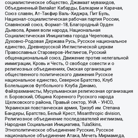
социалистическое общество, Джамаат мувахидов,
Объединенный Вилайат Кабарды, Балкарии и Карачая,
Союз славян, Ат-Такфир Валь-Хиджра, Пит Буль,
Национал-социалистическая рабочая партия России,
Славянский союз, Формат-18, Благородный Орден
Дьявола, Армия воли народа, Национальная
Социалистическая Инициатива города Череповца,
Духовно-Родовая Держава Русь, Русское национальное
единство, Древнерусской Инглистической церкви
Православных Староверов-Инглингов, Русский
общенациональный союз, Движение против нелегальной
иммиграции, Кровь и Честь, О свободе совести и о
религиозных объединениях, Омская организация
общественного политического движения Русское
национальное единство, Северное Братство, Клуб
Болельщиков Футбольного Клуба Динамо,
Файзрахманисты, Мусульманская религиозная организация
п. Боровский, Община Коренного Русского народа
Щелковского района, Правый сектор, УНА - УНСО,
Украинская повстанческая армия, Тризуб им. Степана
Бандеры, Братство, Белый Крест, Misanthropic division,
Религиозное объединение последователей инглиизма,
Народная Социальная Инициатива, TulaSkins,
Этнополитическое объединение Русские, Русское
национальное объединение Атака, Мечеть Мирмамеда,