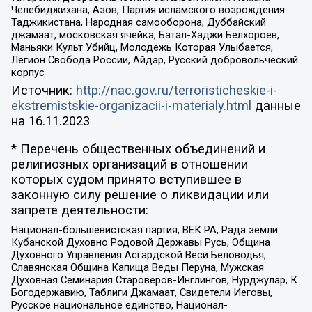
Челебиджихана, Азов, Партия исламского возрождения
Таджикистана, Народная самооборона, Дуббайский
джамаат, московская ячейка, Батал-Хаджи Белхороев,
Маньяки Культ Убийц, Молодёжь Которая Улыбается,
Легион Свобода России, Айдар, Русский добровольческий
корпус
Источник:
http://nac.gov.ru/terroristicheskie-i-
ekstremistskie-organizacii-i-materialy.html
данные
на
16.11.2023
* Перечень общественных объединений и
религиозных организаций в отношении
которых судом принято вступившее в
законную силу решение о ликвидации или
запрете деятельности:
Национал-большевистская партия, ВЕК РА, Рада земли
Кубанской Духовно Родовой Державы Русь, Община
Духовного Управления Асгардской Веси Беловодья,
Славянская Община Капища Веды Перуна, Мужская
Духовная Семинария Староверов-Инглингов, Нурджулар, К
Богодержавию, Таблиги Джамаат, Свидетели Иеговы,
Русское национальное единство, Национал-