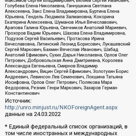
Максимов Сергей Владимирович, Беляев Сергей Иванович,
Голубева Елена Николаевна, Ганнушкина Светлана
Алексеевна, Закс Елена Владимировна, Буртина Елена
Юрьевна, Гендель Людмила Залмановна, Кокорина
Екатерина Алексеевна, Шуманов Илья Вячеславович,
Арапова Галина Юрьевна, Свечников Анатолий Мариевич,
Прохоров Вадим Юрьевич, Шахова Елена Владимировна,
Подузов Сергей Васильевич, Протасова Ирина
Вячеславовна, Литинский Леонид Борисович, Лукашевский
Сергей Маркович, Бахмин Вячеслав Иванович, Шабад
Анатолий Ефимович, Сухих Дарья Николаевна, Орлов Олег
Петрович, Добровольская Анна Дмитриевна, Королева
Александра Евгеньевна, Смирнов Владимир
Александрович, Вицин Сергей Ефимович, Золотухин Борис
Андреевич, Левинсон Лев Семенович, Локшина Татьяна
Иосифовна, Орлов Олег Петрович, Полякова Мара
Федоровна, Резник Генри Маркович, Захаров Герман
Константинович
Источник:
http://unro.minjust.ru/NKOForeignAgent.aspx
данные на
24.03.2022
* Единый федеральный список организаций, в
том числе иностранных и международных