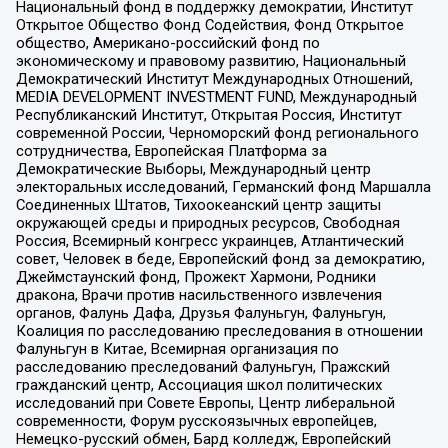
Национальный фонд в поддержку демократии, Институт
Открытое Общество Фонд Содействия, Фонд Открытое
общество, Американо-российский фонд по
экономическому и правовому развитию, Национальный
Демократический Институт Международных Отношений,
MEDIA DEVELOPMENT INVESTMENT FUND, Международный
Республиканский Институт, Открытая Россия, Институт
современной России, Черноморский фонд регионального
сотрудничества, Европейская Платформа за
Демократические Выборы, Международный центр
электоральных исследований, Германский фонд Маршалла
Соединенных Штатов, Тихоокеанский центр защиты
окружающей среды и природных ресурсов, Свободная
Россия, Всемирный конгресс украинцев, Атлантический
совет, Человек в беде, Европейский фонд за демократию,
Джеймстаунский фонд, Прожект Хармони, Родники
дракона, Врачи против насильственного извлечения
органов, Фалунь Дафа, Друзья Фалуньгун, Фалуньгун,
Коалиция по расследованию преследования в отношении
Фалуньгун в Китае, Всемирная организация по
расследованию преследований Фалуньгун, Пражский
гражданский центр, Ассоциация школ политических
исследований при Совете Европы, Центр либеральной
современности, Форум русскоязычных европейцев,
Немецко-русский обмен, Бард колледж, Европейский