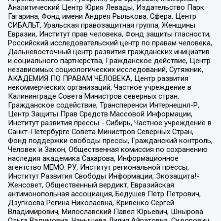
Аналитический Центр Юрия Левады, Издательство Парк
Гагарина, Фонд имени Андрея Рылькова, Сфера, Центр
СИБАЛЬТ, Уральская правозащитная группа, Женщины
Евразии, Институт прав человека, Фонд защиты гласности,
Российский исследовательский центр по правам человека,
Дальневосточный центр развития гражданских инициатив
и социального партнерства, Гражданское действие, Центр
независимых социологических исследований, Сутяжник,
АКАДЕМИЯ ПО ПРАВАМ ЧЕЛОВЕКА, Центр развития
некоммерческих организаций, Частное учреждение в
Калининграде Совета Министров северных стран,
Гражданское содействие, Трансперенси Интернешнл-Р,
Центр Защиты Прав Средств Массовой Информации,
Институт развития прессы - Сибирь, Частное учреждение в
Санкт-Петербурге Совета Министров Северных Стран,
Фонд поддержки свободы прессы, Гражданский контроль,
Человек и Закон, Общественная комиссия по сохранению
наследия академика Сахарова, Информационное
агентство МЕМО. РУ, Институт региональной прессы,
Институт Развития Свободы Информации, Экозащита!-
Женсовет, Общественный вердикт, Евразийская
антимонопольная ассоциация, Бедушев Петр Петрович,
Дзугкоева Регина Николаевна, Кривенко Сергей
Владимирович, Милославский Павел Юрьевич, Шнырова
Ольга Вадимовна, Чанышева Лилия Айратовна, Сидорович