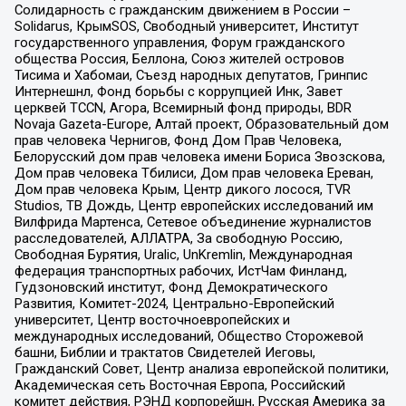
Солидарность с гражданским движением в России –
Solidarus, КрымSOS, Свободный университет, Институт
государственного управления, Форум гражданского
общества Россия, Беллона, Союз жителей островов
Тисима и Хабомаи, Съезд народных депутатов, Гринпис
Интернешнл, Фонд борьбы с коррупцией Инк, Завет
церквей TCCN, Агора, Всемирный фонд природы, BDR
Novaja Gazeta-Europe, Алтай проект, Образовательный дом
прав человека Чернигов, Фонд Дом Прав Человека,
Белорусский дом прав человека имени Бориса Звозскова,
Дом прав человека Тбилиси, Дом прав человека Ереван,
Дом прав человека Крым, Центр дикого лосося, TVR
Studios, ТВ Дождь, Центр европейских исследований им
Вилфрида Мартенса, Сетевое объединение журналистов
расследователей, АЛЛАТРА, За свободную Россию,
Свободная Бурятия, Uralic, UnKremlin, Международная
федерация транспортных рабочих, ИстЧам Финланд,
Гудзоновский институт, Фонд Демократического
Развития, Комитет-2024, Центрально-Европейский
университет, Центр восточноевропейских и
международных исследований, Общество Сторожевой
башни, Библии и трактатов Свидетелей Иеговы,
Гражданский Совет, Центр анализа европейской политики,
Академическая сеть Восточная Европа, Российский
комитет действия, РЭНД корпорейшн, Русская Америка за