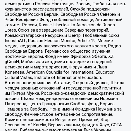
демократию в России, Настоящая Россия, Глобальная сеть
журналистов-расследователей, Служба поддержки,
Свободная Россия Берлин, Свободная Россия Северный
Рейн-Вестфалия, Фонд глобальной помощи, Антивоенный
комитет России, Russie-Libertes, La Asocicion de Rusos
Libres, Союз за возвращение Северных территорий,
Крымскотатарский Ресурсный Центр, Глобальный союз
IndustriALL, Russian Election Monitor, Article 19, Мнение
медиа, Федерация анархического черного креста, Радио
Свободная Европа, Германское общество изучения
Восточной Европы, Фонд имени Фридриха Эберта, XZ
gGmbH, Мобильная академия поддержки гендерной
демократии и миротворчества, Форум имени Льва
Копелева, American Councils for International Education,
Cultural Vistas, Institute of International Education,
Антивоенное движение Антальи, Открытый диалог, Школа
международных отношений и государственной политики
им Питера Мунка, Российско-канадский демократический
альянс, Школа международных отношений им Нормана
Патерсона, Центр Гражданских Свобод, Фонд Бориса
Немцова за Свободу, Фонд имени Фридриха Науманна за
свободу, Феминистское антивоенное сопротивление,
Комитет независимости Ингушетии, Прометей, Stop
Occupation of Karelia, Вернись живым, Фридом Хаус, СОТА
медиа, Либерально-демократическая Лига Украины