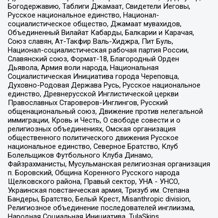
Богодержавию, Таблиги Джамаат, Свидетели Иеговы,
Русское национальное единство, Национал-
социалистическое общество, Джамаат мувахидов,
Объединенный Вилайат Кабарды, Балкарии и Карачая,
Союз славян, Ат-Такфир Валь-Хиджра, Пит Буль,
Национал-социалистическая рабочая партия России,
Славянский союз, Формат-18, Благородный Орден
Дьявола, Армия воли народа, Национальная
Социалистическая Инициатива города Череповца,
Духовно-Родовая Держава Русь, Русское национальное
единство, Древнерусской Инглистической церкви
Православных Староверов-Инглингов, Русский
общенациональный союз, Движение против нелегальной
иммиграции, Кровь и Честь, О свободе совести и о
религиозных объединениях, Омская организация
общественного политического движения Русское
национальное единство, Северное Братство, Клуб
Болельщиков Футбольного Клуба Динамо,
Файзрахманисты, Мусульманская религиозная организация
п. Боровский, Община Коренного Русского народа
Щелковского района, Правый сектор, УНА - УНСО,
Украинская повстанческая армия, Тризуб им. Степана
Бандеры, Братство, Белый Крест, Misanthropic division,
Религиозное объединение последователей инглиизма,
Народная Социальная Инициатива, TulaSkins,