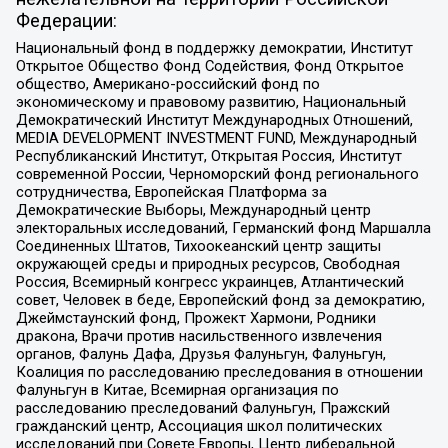
Федерации:
Национальный фонд в поддержку демократии, Институт
Открытое Общество Фонд Содействия, Фонд Открытое
общество, Американо-российский фонд по
экономическому и правовому развитию, Национальный
Демократический Институт Международных Отношений,
MEDIA DEVELOPMENT INVESTMENT FUND, Международный
Республиканский Институт, Открытая Россия, Институт
современной России, Черноморский фонд регионального
сотрудничества, Европейская Платформа за
Демократические Выборы, Международный центр
электоральных исследований, Германский фонд Маршалла
Соединенных Штатов, Тихоокеанский центр защиты
окружающей среды и природных ресурсов, Свободная
Россия, Всемирный конгресс украинцев, Атлантический
совет, Человек в беде, Европейский фонд за демократию,
Джеймстаунский фонд, Прожект Хармони, Родники
дракона, Врачи против насильственного извлечения
органов, Фалунь Дафа, Друзья Фалуньгун, Фалуньгун,
Коалиция по расследованию преследования в отношении
Фалуньгун в Китае, Всемирная организация по
расследованию преследований Фалуньгун, Пражский
гражданский центр, Ассоциация школ политических
исследований при Совете Европы, Центр либеральной