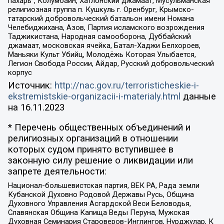
пахарь”, Колумбайн, Хатлонский джамаат, Мусульманская
религиозная группа п. Кушкуль г. Оренбург, Крымско-
татарский добровольческий батальон имени Номана
Челебиджихана, Азов, Партия исламского возрождения
Таджикистана, Народная самооборона, Дуббайский
джамаат, московская ячейка, Батал-Хаджи Белхороев,
Маньяки Культ Убийц, Молодёжь Которая Улыбается,
Легион Свобода России, Айдар, Русский добровольческий
корпус
Источник:
http://nac.gov.ru/terroristicheskie-i-
ekstremistskie-organizacii-i-materialy.html
данные
на
16.11.2023
* Перечень общественных объединений и
религиозных организаций в отношении
которых судом принято вступившее в
законную силу решение о ликвидации или
запрете деятельности:
Национал-большевистская партия, ВЕК РА, Рада земли
Кубанской Духовно Родовой Державы Русь, Община
Духовного Управления Асгардской Веси Беловодья,
Славянская Община Капища Веды Перуна, Мужская
Духовная Семинария Староверов-Инглингов, Нурджулар, К