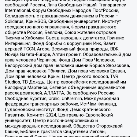
свободной России, Лига Свободных Наций, Transparеncy
International, Форум Свободных Народов ПостРоссии,
Солидарность с гражданским движением в России –
Solidarus, КрымSOS, Свободный университет, Институт
государственного управления, Форум гражданского
общества Россия, Беллона, Союз жителей островов
Тисима и Хабомаи, Съезд народных депутатов, Гринпис
Интернешнл, Фонд борьбы с коррупцией Инк, Завет
церквей TCCN, Агора, Всемирный фонд природы, BDR
Novaja Gazeta-Europe, Алтай проект, Образовательный дом
прав человека Чернигов, Фонд Дом Прав Человека,
Белорусский дом прав человека имени Бориса Звозскова,
Дом прав человека Тбилиси, Дом прав человека Ереван,
Дом прав человека Крым, Центр дикого лосося, TVR
Studios, ТВ Дождь, Центр европейских исследований им
Вилфрида Мартенса, Сетевое объединение журналистов
расследователей, АЛЛАТРА, За свободную Россию,
Свободная Бурятия, Uralic, UnKremlin, Международная
федерация транспортных рабочих, ИстЧам Финланд,
Гудзоновский институт, Фонд Демократического
Развития, Комитет-2024, Центрально-Европейский
университет, Центр восточноевропейских и
международных исследований, Общество Сторожевой
башни, Библии и трактатов Свидетелей Иеговы,