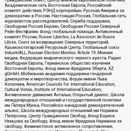
Гражданский Совет, Центр анализа европейской политики,
Академическая сеть Восточная Европа, Российский
комитет действия, РЭНД корпорейшн, Русская Америка за
демократию в России, Настоящая Россия, Глобальная сеть
журналистов-расследователей, Служба поддержки,
Свободная Россия Берлин, Свободная Россия Северный
Рейн-Вестфалия, Фонд глобальной помощи, Антивоенный
комитет России, Russie-Libertes, La Asocicion de Rusos
Libres, Союз за возвращение Северных территорий,
Крымскотатарский Ресурсный Центр, Глобальный союз
IndustriALL, Russian Election Monitor, Article 19, Мнение
медиа, Федерация анархического черного креста, Радио
Свободная Европа, Германское общество изучения
Восточной Европы, Фонд имени Фридриха Эберта, XZ
gGmbH, Мобильная академия поддержки гендерной
демократии и миротворчества, Форум имени Льва
Копелева, American Councils for International Education,
Cultural Vistas, Institute of International Education,
Антивоенное движение Антальи, Открытый диалог, Школа
международных отношений и государственной политики
им Питера Мунка, Российско-канадский демократический
альянс, Школа международных отношений им Нормана
Патерсона, Центр Гражданских Свобод, Фонд Бориса
Немцова за Свободу, Фонд имени Фридриха Науманна за
свободу, Феминистское антивоенное сопротивление,