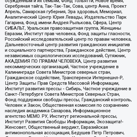
осужденным и их семьям, Фонд Тольятти, Новое время,
Серебряная тайга, Так-Так-Так, Сова, центр Анна, Проект
Апрель, Самарская губерния, Эра здоровья, Мемориал,
Аналитический Центр Юрия Левады, Издательство Парк
Гагарина, Фонд имени Андрея Рылькова, Сфера, Центр
СИБАЛЬТ, Уральская правозащитная группа, Женщины
Евразии, Институт прав человека, Фонд защиты гласности,
Российский исследовательский центр по правам человека,
Дальневосточный центр развития гражданских инициатив
и социального партнерства, Гражданское действие, Центр
независимых социологических исследований, Сутяжник,
АКАДЕМИЯ ПО ПРАВАМ ЧЕЛОВЕКА, Центр развития
некоммерческих организаций, Частное учреждение в
Калининграде Совета Министров северных стран,
Гражданское содействие, Трансперенси Интернешнл-Р,
Центр Защиты Прав Средств Массовой Информации,
Институт развития прессы - Сибирь, Частное учреждение в
Санкт-Петербурге Совета Министров Северных Стран,
Фонд поддержки свободы прессы, Гражданский контроль,
Человек и Закон, Общественная комиссия по сохранению
наследия академика Сахарова, Информационное
агентство МЕМО. РУ, Институт региональной прессы,
Институт Развития Свободы Информации, Экозащита!-
Женсовет, Общественный вердикт, Евразийская
антимонопольная ассоциация, Бедушев Петр Петрович,