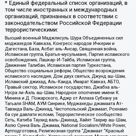
* Единый федеральный список организаций, в
том числе иностранных и международных
организаций, признанных в соответствии с
законодательством Российской Федерации
террористическими:
Высший военный Маджлисуль Шура Объединенных сил
моджахедов Кавказа, Конгресс народов Ичкерии и
Дагестана, База, Асбат аль-Ансар, Священная война,
Исламская группа, Братья-мусульмане, Партия исламского
освобождения, Лашкар-И-Тайба, Исламская группа,
Движение Талибан, Исламская партия Туркестана,
Общество социальных реформ, Общество возрождения
исламского наследия, Дом двух святых, Джунд аш-Шам,
Исламский джихад, Аль-Каида, Имарат Кавказ, АБТО,
Правый сектор, Исламское государство, Джабха аль-
Нусра ли-Ахль аш-Шам, Народное ополчение имени К.
Минина и Д. Пожарского, Аджр от Аллаха Субхану уа
Тагьаля SHAM, АУМ Синрике, Муджахеды джамаата Ат-
Тавхида Валь-Джихад, Чистопольский Джамаат, Рохнамо
ба суи давлати исломи, Террористическое сообщество
Сеть, Катиба Таухид валь-Джихад, Хайят Тахрир аш-Шам,
Ахлю Сунна Валь Джамаа, National Socialism/White Power,
Артподготовка, Религиозная группа “Джамаат “Красный