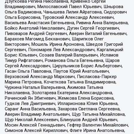
Дзугкоева Регина Николаевна, Кривенко Сергей
Владимирович, Милославский Павел Юрьевич, Шнырова
Ольга Вадимовна, Чанышева Лилия Айратовна, Сидорович
Ольга Борисовна, Туровский Александр Алексеевич,
Васильева Анастасия Евгеньевна, Ривина Анна Валерьевна,
Бойко Анатолий Николаевич, Дугин Сергей Георгиевич,
Пивоваров Андрей Сергеевич, Аверин Виталий Евгеньевич,
Барахоев Магомед Бекханович, Шарипков Олег
Викторович, Мошель Ирина Ароновна, Шведов Григорий
Сергеевич, Пономарев Лев Александрович, Каргалицкий
Борис Юльевич, Созаев Валерий Валерьевич, Исламов
Тимур Рифгатович, Романова Ольга Евгеньевна, Щаров
Сергей Алексадрович, Цирульников Борис Альбертович,
Гасан Ольга Павловна, Паутов Юрий Анатольевич,
Верховский Александр Маркович, Пислакова-Паркер
Марина Петровна, Кочеткова Татьяна Владимировна,
Чуркина Наталья Валерьевна, Акимова Татьяна
Николаевна, Золотарева Екатерина Александровна,
Рачинский Ян Збигневич, Жемкова Елена Борисовна,
Гудков Лев Дмитриевич, Илларионова Юлия Юрьевна,
Саранг Анна Васильевна, Захарова Светлана Сергеевна,
Аверин Владимир Анатольевич, Щур Татьяна Михайловна,
Щур Николай Алексеевич, Блинушов Андрей Юрьевич,
Мосин Алексей Геннадьевич, Гефтер Валентин Михайлович,
Симонов Алексей Кириллович, Флиге Ирина Анатольевна,