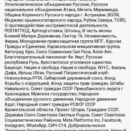
Этнополитическое объединение Русские, Русское
национальное объединение Атака, Мечеть Мирмамеда,
Община Коренного Русского народа г. Астрахани, ВОЛЯ,
Меджлис крымскотатарского народа, Рубеж Севера, ТОЙС,
О противодействии экстремистской деятельности,
РЕВТАТПОД, Артподготовка, Штольц, В честь иконы
Божией Матери Державная, Сектор 16, Независимость,
Фирма, Молодежная правозащитная группа МПГ, Курсом
Правды и Единения, Каракольская инициативная группа,
Автоград Крю, Союз Славянских Сил Руси, Алля-Аят,
Благотворительный пансионат Ак Умут, Русская
республика Русь, Арестантское уголовное единство,
Башкорт, Нация и свобода, Нация и свобода, W.H.С., Фалунь
Дафа, Иртыш Ultras, Русский Патриотический клуб-
Новокузнецк/РПК, Сибирский державный союз, Фонд
борьбы с коррупцией, Фонд защиты прав граждан, Штабы
Навального, Совет граждан СССР Прикубанского округа г.
Краснодара, Мужское государство, Народное
объединение русского движения, Народное движение
Адат, Народный совет граждан РСФСР СССР
Архангельской области, Проект Штурм, Граждане СССР,
Держава Союз Советских Светлых Родов, Совет Советских
Социалистических Районов, Meta Platforms Inc, Facebook,
Instagram, WhatsApp, СИЧ-С14, Добровольческое
Движение Организации украинских националистов, Черный