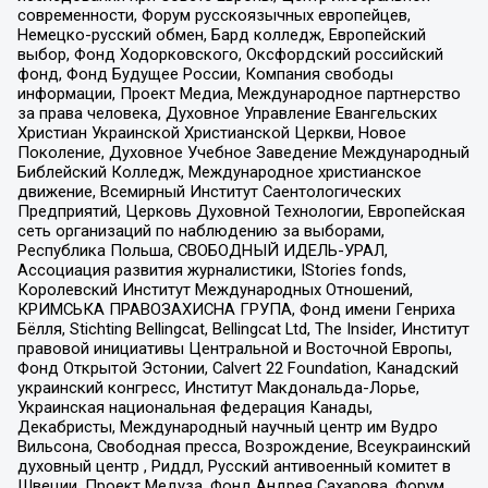
современности, Форум русскоязычных европейцев,
Немецко-русский обмен, Бард колледж, Европейский
выбор, Фонд Ходорковского, Оксфордский российский
фонд, Фонд Будущее России, Компания свободы
информации, Проект Медиа, Международное партнерство
за права человека, Духовное Управление Евангельских
Христиан Украинской Христианской Церкви, Новое
Поколение, Духовное Учебное Заведение Международный
Библейский Колледж, Международное христианское
движение, Всемирный Институт Саентологических
Предприятий, Церковь Духовной Технологии, Европейская
сеть организаций по наблюдению за выборами,
Республика Польша, СВОБОДНЫЙ ИДЕЛЬ-УРАЛ,
Ассоциация развития журналистики, IStories fonds,
Королевский Институт Международных Отношений,
КРИМСЬКА ПРАВОЗАХИСНА ГРУПА, Фонд имени Генриха
Бёлля, Stichting Bellingcat, Bellingcat Ltd, The Insider, Институт
правовой инициативы Центральной и Восточной Европы,
Фонд Открытой Эстонии, Calvert 22 Foundation, Канадский
украинский конгресс, Институт Макдональда-Лорье,
Украинская национальная федерация Канады,
Декабристы, Международный научный центр им Вудро
Вильсона, Свободная пресса, Возрождение, Всеукраинский
духовный центр , Риддл, Русский антивоенный комитет в
Швеции, Проект Медуза, Фонд Андрея Сахарова, Форум