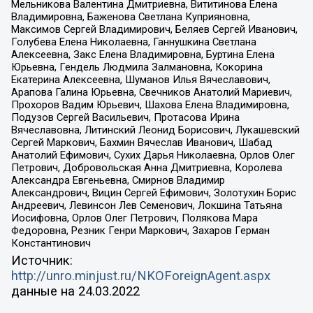
Мельникова Валентина Дмитриевна, Вититинова Елена
Владимировна, Баженова Светлана Куприяновна,
Максимов Сергей Владимирович, Беляев Сергей Иванович,
Голубева Елена Николаевна, Ганнушкина Светлана
Алексеевна, Закс Елена Владимировна, Буртина Елена
Юрьевна, Гендель Людмила Залмановна, Кокорина
Екатерина Алексеевна, Шуманов Илья Вячеславович,
Арапова Галина Юрьевна, Свечников Анатолий Мариевич,
Прохоров Вадим Юрьевич, Шахова Елена Владимировна,
Подузов Сергей Васильевич, Протасова Ирина
Вячеславовна, Литинский Леонид Борисович, Лукашевский
Сергей Маркович, Бахмин Вячеслав Иванович, Шабад
Анатолий Ефимович, Сухих Дарья Николаевна, Орлов Олег
Петрович, Добровольская Анна Дмитриевна, Королева
Александра Евгеньевна, Смирнов Владимир
Александрович, Вицин Сергей Ефимович, Золотухин Борис
Андреевич, Левинсон Лев Семенович, Локшина Татьяна
Иосифовна, Орлов Олег Петрович, Полякова Мара
Федоровна, Резник Генри Маркович, Захаров Герман
Константинович
Источник:
http://unro.minjust.ru/NKOForeignAgent.aspx
данные на
24.03.2022