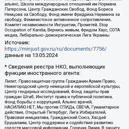
альянс, Школа международных отношений им Нормана
Патерсона, Центр Гражданских Свобод, Фонд Бориса
Немцова за Свободу, Фонд имени Фридриха Науманна за
свободу, Феминистское антивоенное сопротивление,
Комитет независимости Ингушетии, Прометей, Stop
Occupation of Karelia, Вернись живым, Фридом Хаус, СОТА
медиа, Либерально-демократическая Лига Украины
Источник:
https://minjust.gov.ru/ru/documents/7756/
данные на
13.05.2024
* Сведения реестра НКО, выполняющих
функции иностранного агента:
Лилит, Правозащитная группа Гражданин.Армия.Право,
Нижегородский центр немецкой и европейской культуры,
Центр гендерных исследований, Фонд защиты прав
граждан Штаб, Институт права и публичной политики,
Фонд борьбы с коррупцией, Альянс врачей,
НАСИЛИЮ.НЕТ, Мы против СПИДа, СВЕЧА, Гуманитарное
действие, Открытый Петербург, Лига Избирателей,
Правовая инициатива, Гражданский Союз, Хасдей
Ерушалаим, Центр поддержки и содействия развитию
средств массовой информации, Горячая Линия, В защиту