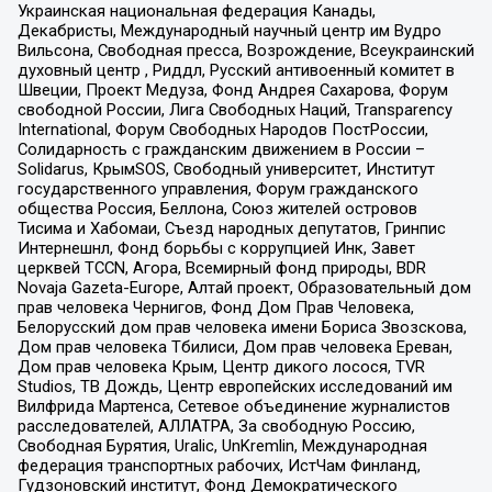
Украинская национальная федерация Канады,
Декабристы, Международный научный центр им Вудро
Вильсона, Свободная пресса, Возрождение, Всеукраинский
духовный центр , Риддл, Русский антивоенный комитет в
Швеции, Проект Медуза, Фонд Андрея Сахарова, Форум
свободной России, Лига Свободных Наций, Transparеncy
International, Форум Свободных Народов ПостРоссии,
Солидарность с гражданским движением в России –
Solidarus, КрымSOS, Свободный университет, Институт
государственного управления, Форум гражданского
общества Россия, Беллона, Союз жителей островов
Тисима и Хабомаи, Съезд народных депутатов, Гринпис
Интернешнл, Фонд борьбы с коррупцией Инк, Завет
церквей TCCN, Агора, Всемирный фонд природы, BDR
Novaja Gazeta-Europe, Алтай проект, Образовательный дом
прав человека Чернигов, Фонд Дом Прав Человека,
Белорусский дом прав человека имени Бориса Звозскова,
Дом прав человека Тбилиси, Дом прав человека Ереван,
Дом прав человека Крым, Центр дикого лосося, TVR
Studios, ТВ Дождь, Центр европейских исследований им
Вилфрида Мартенса, Сетевое объединение журналистов
расследователей, АЛЛАТРА, За свободную Россию,
Свободная Бурятия, Uralic, UnKremlin, Международная
федерация транспортных рабочих, ИстЧам Финланд,
Гудзоновский институт, Фонд Демократического