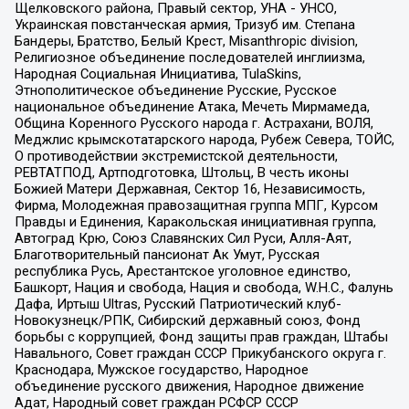
Щелковского района, Правый сектор, УНА - УНСО,
Украинская повстанческая армия, Тризуб им. Степана
Бандеры, Братство, Белый Крест, Misanthropic division,
Религиозное объединение последователей инглиизма,
Народная Социальная Инициатива, TulaSkins,
Этнополитическое объединение Русские, Русское
национальное объединение Атака, Мечеть Мирмамеда,
Община Коренного Русского народа г. Астрахани, ВОЛЯ,
Меджлис крымскотатарского народа, Рубеж Севера, ТОЙС,
О противодействии экстремистской деятельности,
РЕВТАТПОД, Артподготовка, Штольц, В честь иконы
Божией Матери Державная, Сектор 16, Независимость,
Фирма, Молодежная правозащитная группа МПГ, Курсом
Правды и Единения, Каракольская инициативная группа,
Автоград Крю, Союз Славянских Сил Руси, Алля-Аят,
Благотворительный пансионат Ак Умут, Русская
республика Русь, Арестантское уголовное единство,
Башкорт, Нация и свобода, Нация и свобода, W.H.С., Фалунь
Дафа, Иртыш Ultras, Русский Патриотический клуб-
Новокузнецк/РПК, Сибирский державный союз, Фонд
борьбы с коррупцией, Фонд защиты прав граждан, Штабы
Навального, Совет граждан СССР Прикубанского округа г.
Краснодара, Мужское государство, Народное
объединение русского движения, Народное движение
Адат, Народный совет граждан РСФСР СССР