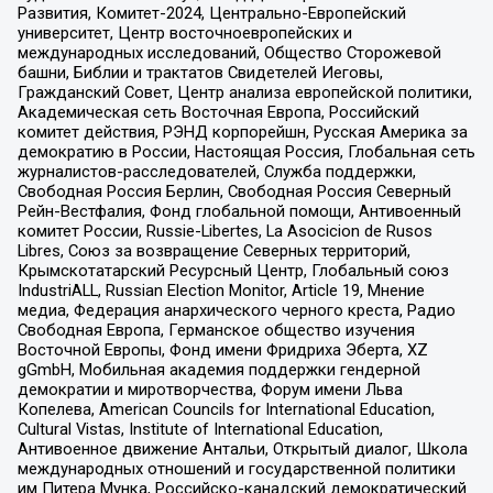
Развития, Комитет-2024, Центрально-Европейский
университет, Центр восточноевропейских и
международных исследований, Общество Сторожевой
башни, Библии и трактатов Свидетелей Иеговы,
Гражданский Совет, Центр анализа европейской политики,
Академическая сеть Восточная Европа, Российский
комитет действия, РЭНД корпорейшн, Русская Америка за
демократию в России, Настоящая Россия, Глобальная сеть
журналистов-расследователей, Служба поддержки,
Свободная Россия Берлин, Свободная Россия Северный
Рейн-Вестфалия, Фонд глобальной помощи, Антивоенный
комитет России, Russie-Libertes, La Asocicion de Rusos
Libres, Союз за возвращение Северных территорий,
Крымскотатарский Ресурсный Центр, Глобальный союз
IndustriALL, Russian Election Monitor, Article 19, Мнение
медиа, Федерация анархического черного креста, Радио
Свободная Европа, Германское общество изучения
Восточной Европы, Фонд имени Фридриха Эберта, XZ
gGmbH, Мобильная академия поддержки гендерной
демократии и миротворчества, Форум имени Льва
Копелева, American Councils for International Education,
Cultural Vistas, Institute of International Education,
Антивоенное движение Антальи, Открытый диалог, Школа
международных отношений и государственной политики
им Питера Мунка, Российско-канадский демократический