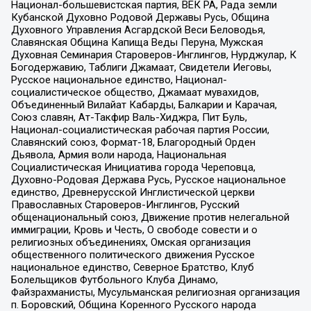
Национал-большевистская партия, ВЕК РА, Рада земли
Кубанской Духовно Родовой Державы Русь, Община
Духовного Управления Асгардской Веси Беловодья,
Славянская Община Капища Веды Перуна, Мужская
Духовная Семинария Староверов-Инглингов, Нурджулар, К
Богодержавию, Таблиги Джамаат, Свидетели Иеговы,
Русское национальное единство, Национал-
социалистическое общество, Джамаат мувахидов,
Объединенный Вилайат Кабарды, Балкарии и Карачая,
Союз славян, Ат-Такфир Валь-Хиджра, Пит Буль,
Национал-социалистическая рабочая партия России,
Славянский союз, Формат-18, Благородный Орден
Дьявола, Армия воли народа, Национальная
Социалистическая Инициатива города Череповца,
Духовно-Родовая Держава Русь, Русское национальное
единство, Древнерусской Инглистической церкви
Православных Староверов-Инглингов, Русский
общенациональный союз, Движение против нелегальной
иммиграции, Кровь и Честь, О свободе совести и о
религиозных объединениях, Омская организация
общественного политического движения Русское
национальное единство, Северное Братство, Клуб
Болельщиков Футбольного Клуба Динамо,
Файзрахманисты, Мусульманская религиозная организация
п. Боровский, Община Коренного Русского народа