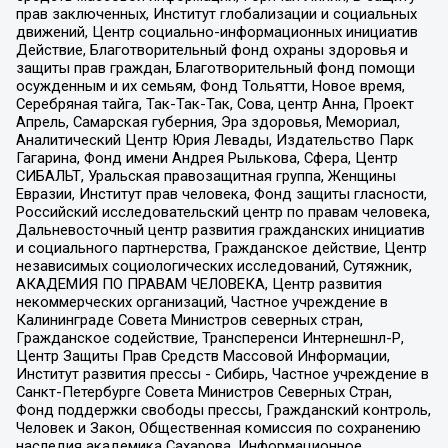
прав заключенных, Институт глобализации и социальных
движений, Центр социально-информационных инициатив
Действие, Благотворительный фонд охраны здоровья и
защиты прав граждан, Благотворительный фонд помощи
осужденным и их семьям, Фонд Тольятти, Новое время,
Серебряная тайга, Так-Так-Так, Сова, центр Анна, Проект
Апрель, Самарская губерния, Эра здоровья, Мемориал,
Аналитический Центр Юрия Левады, Издательство Парк
Гагарина, Фонд имени Андрея Рылькова, Сфера, Центр
СИБАЛЬТ, Уральская правозащитная группа, Женщины
Евразии, Институт прав человека, Фонд защиты гласности,
Российский исследовательский центр по правам человека,
Дальневосточный центр развития гражданских инициатив
и социального партнерства, Гражданское действие, Центр
независимых социологических исследований, Сутяжник,
АКАДЕМИЯ ПО ПРАВАМ ЧЕЛОВЕКА, Центр развития
некоммерческих организаций, Частное учреждение в
Калининграде Совета Министров северных стран,
Гражданское содействие, Трансперенси Интернешнл-Р,
Центр Защиты Прав Средств Массовой Информации,
Институт развития прессы - Сибирь, Частное учреждение в
Санкт-Петербурге Совета Министров Северных Стран,
Фонд поддержки свободы прессы, Гражданский контроль,
Человек и Закон, Общественная комиссия по сохранению
наследия академика Сахарова, Информационное