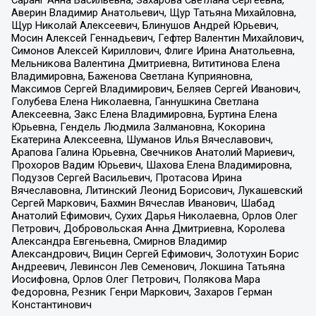
Аверин Владимир Анатольевич, Щур Татьяна Михайловна,
Щур Николай Алексеевич, Блинушов Андрей Юрьевич,
Мосин Алексей Геннадьевич, Гефтер Валентин Михайлович,
Симонов Алексей Кириллович, Флиге Ирина Анатольевна,
Мельникова Валентина Дмитриевна, Вититинова Елена
Владимировна, Баженова Светлана Куприяновна,
Максимов Сергей Владимирович, Беляев Сергей Иванович,
Голубева Елена Николаевна, Ганнушкина Светлана
Алексеевна, Закс Елена Владимировна, Буртина Елена
Юрьевна, Гендель Людмила Залмановна, Кокорина
Екатерина Алексеевна, Шуманов Илья Вячеславович,
Арапова Галина Юрьевна, Свечников Анатолий Мариевич,
Прохоров Вадим Юрьевич, Шахова Елена Владимировна,
Подузов Сергей Васильевич, Протасова Ирина
Вячеславовна, Литинский Леонид Борисович, Лукашевский
Сергей Маркович, Бахмин Вячеслав Иванович, Шабад
Анатолий Ефимович, Сухих Дарья Николаевна, Орлов Олег
Петрович, Добровольская Анна Дмитриевна, Королева
Александра Евгеньевна, Смирнов Владимир
Александрович, Вицин Сергей Ефимович, Золотухин Борис
Андреевич, Левинсон Лев Семенович, Локшина Татьяна
Иосифовна, Орлов Олег Петрович, Полякова Мара
Федоровна, Резник Генри Маркович, Захаров Герман
Константинович