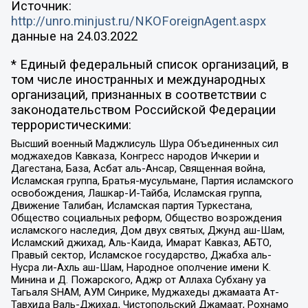
Источник:
http://unro.minjust.ru/NKOForeignAgent.aspx
данные на
24.03.2022
* Единый федеральный список организаций, в
том числе иностранных и международных
организаций, признанных в соответствии с
законодательством Российской Федерации
террористическими:
Высший военный Маджлисуль Шура Объединенных сил
моджахедов Кавказа, Конгресс народов Ичкерии и
Дагестана, База, Асбат аль-Ансар, Священная война,
Исламская группа, Братья-мусульмане, Партия исламского
освобождения, Лашкар-И-Тайба, Исламская группа,
Движение Талибан, Исламская партия Туркестана,
Общество социальных реформ, Общество возрождения
исламского наследия, Дом двух святых, Джунд аш-Шам,
Исламский джихад, Аль-Каида, Имарат Кавказ, АБТО,
Правый сектор, Исламское государство, Джабха аль-
Нусра ли-Ахль аш-Шам, Народное ополчение имени К.
Минина и Д. Пожарского, Аджр от Аллаха Субхану уа
Тагьаля SHAM, АУМ Синрике, Муджахеды джамаата Ат-
Тавхида Валь-Джихад, Чистопольский Джамаат, Рохнамо