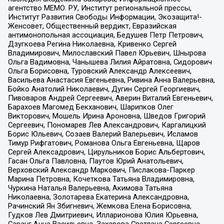
агентство МЕМО. РУ, Институт региональной прессы,
Институт Развития Свободы Информации, Экозащита!-
Женсовет, Общественный вердикт, Евразийская
антимонопольная ассоциация, Бедушев Петр Петрович,
Дзугкоева Регина Николаевна, Кривенко Сергей
Владимирович, Милославский Павел Юрьевич, Шнырова
Ольга Вадимовна, Чанышева Лилия Айратовна, Сидорович
Ольга Борисовна, Туровский Александр Алексеевич,
Васильева Анастасия Евгеньевна, Ривина Анна Валерьевна,
Бойко Анатолий Николаевич, Дугин Сергей Георгиевич,
Пивоваров Андрей Сергеевич, Аверин Виталий Евгеньевич,
Барахоев Магомед Бекханович, Шарипков Олег
Викторович, Мошель Ирина Ароновна, Шведов Григорий
Сергеевич, Пономарев Лев Александрович, Каргалицкий
Борис Юльевич, Созаев Валерий Валерьевич, Исламов
Тимур Рифгатович, Романова Ольга Евгеньевна, Щаров
Сергей Алексадрович, Цирульников Борис Альбертович,
Гасан Ольга Павловна, Паутов Юрий Анатольевич,
Верховский Александр Маркович, Пислакова-Паркер
Марина Петровна, Кочеткова Татьяна Владимировна,
Чуркина Наталья Валерьевна, Акимова Татьяна
Николаевна, Золотарева Екатерина Александровна,
Рачинский Ян Збигневич, Жемкова Елена Борисовна,
Гудков Лев Дмитриевич, Илларионова Юлия Юрьевна,
Саранг Анна Васильевна, Захарова Светлана Сергеевна,