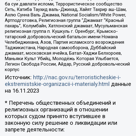
ба суи давлати исломи, Террористическое сообщество
Сеть, Катиба Таухид валь-Джихад, Хайят Тахрир аш-Шам,
Ахлю Сунна Валь Джамаа, National Socialism/White Power,
Артподготовка, Религиозная группа “Джамаат “Красный
пахарь”, Колумбайн, Хатлонский джамаат, Мусульманская
религиозная группа п. Кушкуль г. Оренбург, Крымско-
татарский добровольческий батальон имени Номана
Челебиджихана, Азов, Партия исламского возрождения
Таджикистана, Народная самооборона, Дуббайский
джамаат, московская ячейка, Батал-Хаджи Белхороев,
Маньяки Культ Убийц, Молодёжь Которая Улыбается,
Легион Свобода России, Айдар, Русский добровольческий
корпус
Источник:
http://nac.gov.ru/terroristicheskie-i-
ekstremistskie-organizacii-i-materialy.html
данные
на
16.11.2023
* Перечень общественных объединений и
религиозных организаций в отношении
которых судом принято вступившее в
законную силу решение о ликвидации или
запрете деятельности: