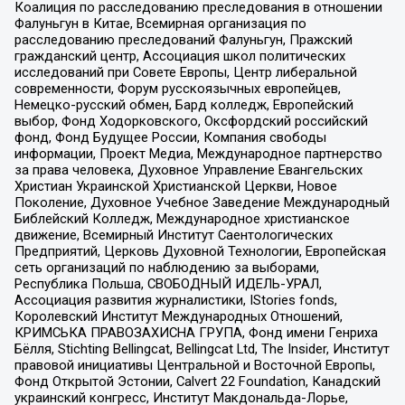
Коалиция по расследованию преследования в отношении
Фалуньгун в Китае, Всемирная организация по
расследованию преследований Фалуньгун, Пражский
гражданский центр, Ассоциация школ политических
исследований при Совете Европы, Центр либеральной
современности, Форум русскоязычных европейцев,
Немецко-русский обмен, Бард колледж, Европейский
выбор, Фонд Ходорковского, Оксфордский российский
фонд, Фонд Будущее России, Компания свободы
информации, Проект Медиа, Международное партнерство
за права человека, Духовное Управление Евангельских
Христиан Украинской Христианской Церкви, Новое
Поколение, Духовное Учебное Заведение Международный
Библейский Колледж, Международное христианское
движение, Всемирный Институт Саентологических
Предприятий, Церковь Духовной Технологии, Европейская
сеть организаций по наблюдению за выборами,
Республика Польша, СВОБОДНЫЙ ИДЕЛЬ-УРАЛ,
Ассоциация развития журналистики, IStories fonds,
Королевский Институт Международных Отношений,
КРИМСЬКА ПРАВОЗАХИСНА ГРУПА, Фонд имени Генриха
Бёлля, Stichting Bellingcat, Bellingcat Ltd, The Insider, Институт
правовой инициативы Центральной и Восточной Европы,
Фонд Открытой Эстонии, Calvert 22 Foundation, Канадский
украинский конгресс, Институт Макдональда-Лорье,