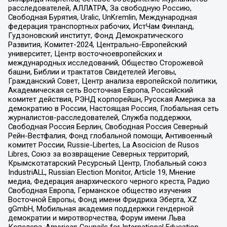
расследователей, АЛЛАТРА, За свободную Россию,
Свободная Бурятия, Uralic, UnKremlin, Международная
федерация транспортных рабочих, ИстЧам Финланд,
Гудзоновский институт, Фонд Демократического
Развития, Комитет-2024, Центрально-Европейский
университет, Центр восточноевропейских и
международных исследований, Общество Сторожевой
башни, Библии и трактатов Свидетелей Иеговы,
Гражданский Совет, Центр анализа европейской политики,
Академическая сеть Восточная Европа, Российский
комитет действия, РЭНД корпорейшн, Русская Америка за
демократию в России, Настоящая Россия, Глобальная сеть
журналистов-расследователей, Служба поддержки,
Свободная Россия Берлин, Свободная Россия Северный
Рейн-Вестфалия, Фонд глобальной помощи, Антивоенный
комитет России, Russie-Libertes, La Asocicion de Rusos
Libres, Союз за возвращение Северных территорий,
Крымскотатарский Ресурсный Центр, Глобальный союз
IndustriALL, Russian Election Monitor, Article 19, Мнение
медиа, Федерация анархического черного креста, Радио
Свободная Европа, Германское общество изучения
Восточной Европы, Фонд имени Фридриха Эберта, XZ
gGmbH, Мобильная академия поддержки гендерной
демократии и миротворчества, Форум имени Льва