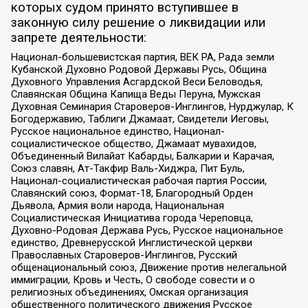
которых судом принято вступившее в
законную силу решение о ликвидации или
запрете деятельности:
Национал-большевистская партия, ВЕК РА, Рада земли
Кубанской Духовно Родовой Державы Русь, Община
Духовного Управления Асгардской Веси Беловодья,
Славянская Община Капища Веды Перуна, Мужская
Духовная Семинария Староверов-Инглингов, Нурджулар, К
Богодержавию, Таблиги Джамаат, Свидетели Иеговы,
Русское национальное единство, Национал-
социалистическое общество, Джамаат мувахидов,
Объединенный Вилайат Кабарды, Балкарии и Карачая,
Союз славян, Ат-Такфир Валь-Хиджра, Пит Буль,
Национал-социалистическая рабочая партия России,
Славянский союз, Формат-18, Благородный Орден
Дьявола, Армия воли народа, Национальная
Социалистическая Инициатива города Череповца,
Духовно-Родовая Держава Русь, Русское национальное
единство, Древнерусской Инглистической церкви
Православных Староверов-Инглингов, Русский
общенациональный союз, Движение против нелегальной
иммиграции, Кровь и Честь, О свободе совести и о
религиозных объединениях, Омская организация
общественного политического движения Русское