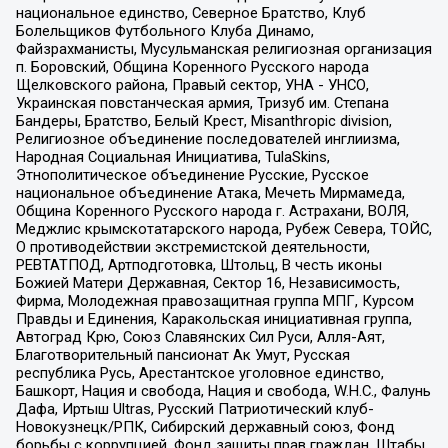
национальное единство, Северное Братство, Клуб
Болельщиков Футбольного Клуба Динамо,
Файзрахманисты, Мусульманская религиозная организация
п. Боровский, Община Коренного Русского народа
Щелковского района, Правый сектор, УНА - УНСО,
Украинская повстанческая армия, Тризуб им. Степана
Бандеры, Братство, Белый Крест, Misanthropic division,
Религиозное объединение последователей инглиизма,
Народная Социальная Инициатива, TulaSkins,
Этнополитическое объединение Русские, Русское
национальное объединение Атака, Мечеть Мирмамеда,
Община Коренного Русского народа г. Астрахани, ВОЛЯ,
Меджлис крымскотатарского народа, Рубеж Севера, ТОЙС,
О противодействии экстремистской деятельности,
РЕВТАТПОД, Артподготовка, Штольц, В честь иконы
Божией Матери Державная, Сектор 16, Независимость,
Фирма, Молодежная правозащитная группа МПГ, Курсом
Правды и Единения, Каракольская инициативная группа,
Автоград Крю, Союз Славянских Сил Руси, Алля-Аят,
Благотворительный пансионат Ак Умут, Русская
республика Русь, Арестантское уголовное единство,
Башкорт, Нация и свобода, Нация и свобода, W.H.С., Фалунь
Дафа, Иртыш Ultras, Русский Патриотический клуб-
Новокузнецк/РПК, Сибирский державный союз, Фонд
борьбы с коррупцией, Фонд защиты прав граждан, Штабы