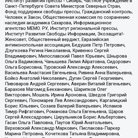
Институт развития прессы - Сибирь, Частное учреждение в
Санкт-Петербурге Совета Министров Северных Стран,
Фонд поддержки свободы прессы, Гражданский контроль,
Человек и Закон, Общественная комиссия по сохранению
наследия академика Сахарова, Информационное
агентство МЕМО. РУ, Институт региональной прессы,
Институт Развития Свободы Информации, Экозащита!-
Женсовет, Общественный вердикт, Евразийская
антимонопольная ассоциация, Бедушев Петр Петрович,
Дзугкоева Регина Николаевна, Кривенко Сергей
Владимирович, Милославский Павел Юрьевич, Шнырова
Ольга Вадимовна, Чанышева Лилия Айратовна, Сидорович
Ольга Борисовна, Туровский Александр Алексеевич,
Васильева Анастасия Евгеньевна, Ривина Анна Валерьевна,
Бойко Анатолий Николаевич, Дугин Сергей Георгиевич,
Пивоваров Андрей Сергеевич, Аверин Виталий Евгеньевич,
Барахоев Магомед Бекханович, Шарипков Олег
Викторович, Мошель Ирина Ароновна, Шведов Григорий
Сергеевич, Пономарев Лев Александрович, Каргалицкий
Борис Юльевич, Созаев Валерий Валерьевич, Исламов
Тимур Рифгатович, Романова Ольга Евгеньевна, Щаров
Сергей Алексадрович, Цирульников Борис Альбертович,
Гасан Ольга Павловна, Паутов Юрий Анатольевич,
Верховский Александр Маркович, Пислакова-Паркер
Марина Петровна, Кочеткова Татьяна Владимировна,