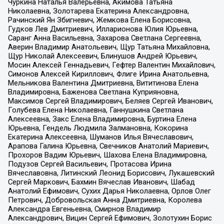
Чуркина Наталья Валерьевна, Акимова Татьяна
Николаевна, Золотарева Екатерина Александровна,
Рачинский Ян Збигневич, Жемкова Елена Борисовна,
Гудков Лев Дмитриевич, Илларионова Юлия Юрьевна,
Саранг Анна Васильевна, Захарова Светлана Сергеевна,
Аверин Владимир Анатольевич, Щур Татьяна Михайловна,
Щур Николай Алексеевич, Блинушов Андрей Юрьевич,
Мосин Алексей Геннадьевич, Гефтер Валентин Михайлович,
Симонов Алексей Кириллович, Флиге Ирина Анатольевна,
Мельникова Валентина Дмитриевна, Вититинова Елена
Владимировна, Баженова Светлана Куприяновна,
Максимов Сергей Владимирович, Беляев Сергей Иванович,
Голубева Елена Николаевна, Ганнушкина Светлана
Алексеевна, Закс Елена Владимировна, Буртина Елена
Юрьевна, Гендель Людмила Залмановна, Кокорина
Екатерина Алексеевна, Шуманов Илья Вячеславович,
Арапова Галина Юрьевна, Свечников Анатолий Мариевич,
Прохоров Вадим Юрьевич, Шахова Елена Владимировна,
Подузов Сергей Васильевич, Протасова Ирина
Вячеславовна, Литинский Леонид Борисович, Лукашевский
Сергей Маркович, Бахмин Вячеслав Иванович, Шабад
Анатолий Ефимович, Сухих Дарья Николаевна, Орлов Олег
Петрович, Добровольская Анна Дмитриевна, Королева
Александра Евгеньевна, Смирнов Владимир
Александрович, Вицин Сергей Ефимович, Золотухин Борис