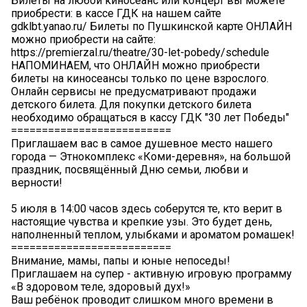
Билеты на любой киносеанс или концерт вы можете
приобрести: в кассе ГДК на нашем сайте
gdklbt.yanao.ru/ Билеты по Пушкинской карте ОНЛАЙН
можно приобрести на сайте:
https://premierzal.ru/theatre/30-let-pobedy/schedule
НАПОМИНАЕМ, что ОНЛАЙН можно приобрести
билеты на киносеансы только по цене взрослого.
Онлайн сервисы не предусматривают продажи
детского билета. Для покупки детского билета
необходимо обращаться в кассу ГДК "30 лет Победы"
==========================
Приглашаем вас в самое душевное место нашего
города — Этнокомплекс «Коми-деревня», на большой
праздник, посвящённый Дню семьи, любви и
верности!
5 июля в 14:00 часов здесь соберутся те, кто верит в
настоящие чувства и крепкие узы. Это будет день,
наполненный теплом, улыбками и ароматом ромашек!
==========================
Внимание, мамы, папы и юные непоседы!
Приглашаем на супер - активную игровую программу
«В здоровом теле, здоровый дух!»
Ваш ребёнок проводит слишком много времени в