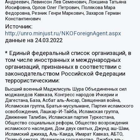
Андреевич, Левинсон Лев Семенович, Локшина Татьяна
Иосифовна, Орлов Олег Петрович, Полякова Мара
Федоровна, Резник Генри Маркович, Захаров Герман
Константинович
Источник:
http://unro.minjust.ru/NKOForeignAgent.aspx
данные на
24.03.2022
* Единый федеральный список организаций, в
том числе иностранных и международных
организаций, признанных в соответствии с
законодательством Российской Федерации
террористическими:
Высший военный Маджлисуль Шура Объединенных сил
моджахедов Кавказа, Конгресс народов Ичкерии и
Дагестана, База, Асбат аль-Ансар, Священная война,
Исламская группа, Братья-мусульмане, Партия исламского
освобождения, Лашкар-И-Тайба, Исламская группа,
Движение Талибан, Исламская партия Туркестана,
Общество социальных реформ, Общество возрождения
исламского наследия, Дом двух святых, Джунд аш-Шам,
Исламский джихад, Аль-Каида, Имарат Кавказ, АБТО,
Правый сектор, Исламское государство, Джабха аль-