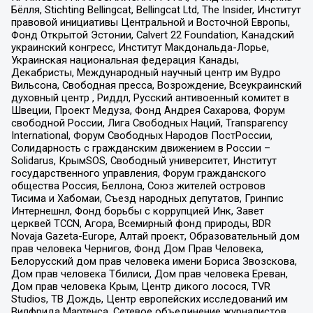
Бёлля, Stichting Bellingcat, Bellingcat Ltd, The Insider, Институт
правовой инициативы Центральной и Восточной Европы,
Фонд Открытой Эстонии, Calvert 22 Foundation, Канадский
украинский конгресс, Институт Макдональда-Лорье,
Украинская национальная федерация Канады,
Декабристы, Международный научный центр им Вудро
Вильсона, Свободная пресса, Возрождение, Всеукраинский
духовный центр , Риддл, Русский антивоенный комитет в
Швеции, Проект Медуза, Фонд Андрея Сахарова, Форум
свободной России, Лига Свободных Наций, Transparеncy
International, Форум Свободных Народов ПостРоссии,
Солидарность с гражданским движением в России –
Solidarus, КрымSOS, Свободный университет, Институт
государственного управления, Форум гражданского
общества Россия, Беллона, Союз жителей островов
Тисима и Хабомаи, Съезд народных депутатов, Гринпис
Интернешнл, Фонд борьбы с коррупцией Инк, Завет
церквей TCCN, Агора, Всемирный фонд природы, BDR
Novaja Gazeta-Europe, Алтай проект, Образовательный дом
прав человека Чернигов, Фонд Дом Прав Человека,
Белорусский дом прав человека имени Бориса Звозскова,
Дом прав человека Тбилиси, Дом прав человека Ереван,
Дом прав человека Крым, Центр дикого лосося, TVR
Studios, ТВ Дождь, Центр европейских исследований им
Вилфрида Мартенса, Сетевое объединение журналистов