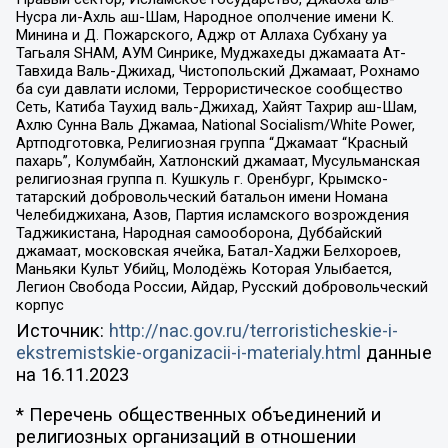
Нусра ли-Ахль аш-Шам, Народное ополчение имени К.
Минина и Д. Пожарского, Аджр от Аллаха Субхану уа
Тагьаля SHAM, АУМ Синрике, Муджахеды джамаата Ат-
Тавхида Валь-Джихад, Чистопольский Джамаат, Рохнамо
ба суи давлати исломи, Террористическое сообщество
Сеть, Катиба Таухид валь-Джихад, Хайят Тахрир аш-Шам,
Ахлю Сунна Валь Джамаа, National Socialism/White Power,
Артподготовка, Религиозная группа “Джамаат “Красный
пахарь”, Колумбайн, Хатлонский джамаат, Мусульманская
религиозная группа п. Кушкуль г. Оренбург, Крымско-
татарский добровольческий батальон имени Номана
Челебиджихана, Азов, Партия исламского возрождения
Таджикистана, Народная самооборона, Дуббайский
джамаат, московская ячейка, Батал-Хаджи Белхороев,
Маньяки Культ Убийц, Молодёжь Которая Улыбается,
Легион Свобода России, Айдар, Русский добровольческий
корпус
Источник:
http://nac.gov.ru/terroristicheskie-i-
ekstremistskie-organizacii-i-materialy.html
данные
на
16.11.2023
* Перечень общественных объединений и
религиозных организаций в отношении