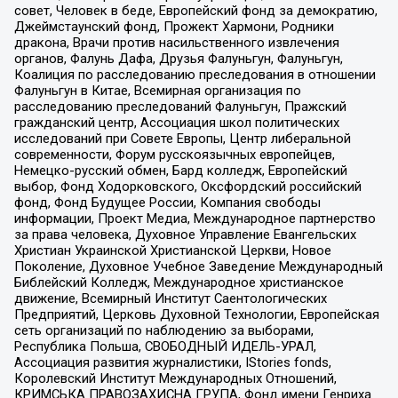
совет, Человек в беде, Европейский фонд за демократию,
Джеймстаунский фонд, Прожект Хармони, Родники
дракона, Врачи против насильственного извлечения
органов, Фалунь Дафа, Друзья Фалуньгун, Фалуньгун,
Коалиция по расследованию преследования в отношении
Фалуньгун в Китае, Всемирная организация по
расследованию преследований Фалуньгун, Пражский
гражданский центр, Ассоциация школ политических
исследований при Совете Европы, Центр либеральной
современности, Форум русскоязычных европейцев,
Немецко-русский обмен, Бард колледж, Европейский
выбор, Фонд Ходорковского, Оксфордский российский
фонд, Фонд Будущее России, Компания свободы
информации, Проект Медиа, Международное партнерство
за права человека, Духовное Управление Евангельских
Христиан Украинской Христианской Церкви, Новое
Поколение, Духовное Учебное Заведение Международный
Библейский Колледж, Международное христианское
движение, Всемирный Институт Саентологических
Предприятий, Церковь Духовной Технологии, Европейская
сеть организаций по наблюдению за выборами,
Республика Польша, СВОБОДНЫЙ ИДЕЛЬ-УРАЛ,
Ассоциация развития журналистики, IStories fonds,
Королевский Институт Международных Отношений,
КРИМСЬКА ПРАВОЗАХИСНА ГРУПА, Фонд имени Генриха