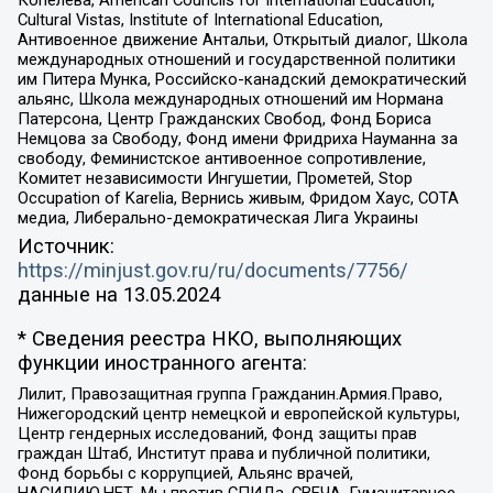
Копелева, American Councils for International Education,
Cultural Vistas, Institute of International Education,
Антивоенное движение Антальи, Открытый диалог, Школа
международных отношений и государственной политики
им Питера Мунка, Российско-канадский демократический
альянс, Школа международных отношений им Нормана
Патерсона, Центр Гражданских Свобод, Фонд Бориса
Немцова за Свободу, Фонд имени Фридриха Науманна за
свободу, Феминистское антивоенное сопротивление,
Комитет независимости Ингушетии, Прометей, Stop
Occupation of Karelia, Вернись живым, Фридом Хаус, СОТА
медиа, Либерально-демократическая Лига Украины
Источник:
https://minjust.gov.ru/ru/documents/7756/
данные на
13.05.2024
* Сведения реестра НКО, выполняющих
функции иностранного агента:
Лилит, Правозащитная группа Гражданин.Армия.Право,
Нижегородский центр немецкой и европейской культуры,
Центр гендерных исследований, Фонд защиты прав
граждан Штаб, Институт права и публичной политики,
Фонд борьбы с коррупцией, Альянс врачей,
НАСИЛИЮ.НЕТ, Мы против СПИДа, СВЕЧА, Гуманитарное