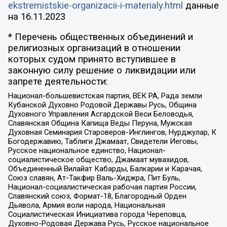
ekstremistskie-organizacii-i-materialy.html
данные
на
16.11.2023
* Перечень общественных объединений и
религиозных организаций в отношении
которых судом принято вступившее в
законную силу решение о ликвидации или
запрете деятельности:
Национал-большевистская партия, ВЕК РА, Рада земли
Кубанской Духовно Родовой Державы Русь, Община
Духовного Управления Асгардской Веси Беловодья,
Славянская Община Капища Веды Перуна, Мужская
Духовная Семинария Староверов-Инглингов, Нурджулар, К
Богодержавию, Таблиги Джамаат, Свидетели Иеговы,
Русское национальное единство, Национал-
социалистическое общество, Джамаат мувахидов,
Объединенный Вилайат Кабарды, Балкарии и Карачая,
Союз славян, Ат-Такфир Валь-Хиджра, Пит Буль,
Национал-социалистическая рабочая партия России,
Славянский союз, Формат-18, Благородный Орден
Дьявола, Армия воли народа, Национальная
Социалистическая Инициатива города Череповца,
Духовно-Родовая Держава Русь, Русское национальное