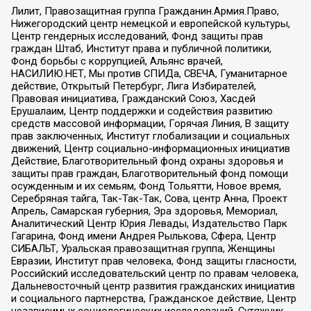
Лилит, Правозащитная группа Гражданин.Армия.Право,
Нижегородский центр немецкой и европейской культуры,
Центр гендерных исследований, Фонд защиты прав
граждан Штаб, Институт права и публичной политики,
Фонд борьбы с коррупцией, Альянс врачей,
НАСИЛИЮ.НЕТ, Мы против СПИДа, СВЕЧА, Гуманитарное
действие, Открытый Петербург, Лига Избирателей,
Правовая инициатива, Гражданский Союз, Хасдей
Ерушалаим, Центр поддержки и содействия развитию
средств массовой информации, Горячая Линия, В защиту
прав заключенных, Институт глобализации и социальных
движений, Центр социально-информационных инициатив
Действие, Благотворительный фонд охраны здоровья и
защиты прав граждан, Благотворительный фонд помощи
осужденным и их семьям, Фонд Тольятти, Новое время,
Серебряная тайга, Так-Так-Так, Сова, центр Анна, Проект
Апрель, Самарская губерния, Эра здоровья, Мемориал,
Аналитический Центр Юрия Левады, Издательство Парк
Гагарина, Фонд имени Андрея Рылькова, Сфера, Центр
СИБАЛЬТ, Уральская правозащитная группа, Женщины
Евразии, Институт прав человека, Фонд защиты гласности,
Российский исследовательский центр по правам человека,
Дальневосточный центр развития гражданских инициатив
и социального партнерства, Гражданское действие, Центр
независимых социологических исследований, Сутяжник,