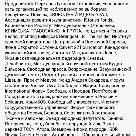
Предприятий, Церковь Духовной Технологии, Европейская
сеть организаций по наблюдению за выборами,
Республика Польша, СВОБОДНЫЙ ИДЕЛЬ-УРАЛ,
Ассоциация развития журналистики, IStories fonds,
Королевский Институт Международных Отношений,
КРИМСЬКА ПРАВОЗАХИСНА ГРУПА, Фонд имени Генриха
Бёлля, Stichting Bellingcat, Bellingcat Ltd, The Insider, Институт
правовой инициативы Центральной и Восточной Европы,
Фонд Открытой Эстонии, Calvert 22 Foundation, Канадский
украинский конгресс, Институт Макдональда-Лорье,
Украинская национальная федерация Канады,
Декабристы, Международный научный центр им Вудро
Вильсона, Свободная пресса, Возрождение, Всеукраинский
духовный центр , Риддл, Русский антивоенный комитет в
Швеции, Проект Медуза, Фонд Андрея Сахарова, Форум
свободной России, Лига Свободных Наций, Transparеncy
International, Форум Свободных Народов ПостРоссии,
Солидарность с гражданским движением в России –
Solidarus, КрымSOS, Свободный университет, Институт
государственного управления, Форум гражданского
общества Россия, Беллона, Союз жителей островов
Тисима и Хабомаи, Съезд народных депутатов, Гринпис
Интернешнл, Фонд борьбы с коррупцией Инк, Завет
церквей TCCN, Агора, Всемирный фонд природы, BDR
Novaja Gazeta-Europe, Алтай проект, Образовательный дом