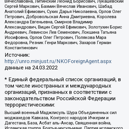
Вячеславовна, Литинский Леонид Борисович, Лукашевский
Сергей Маркович, Бахмин Вячеслав Иванович, Шабад
Анатолий Ефимович, Сухих Дарья Николаевна, Орлов Олег
Петрович, Добровольская Анна Дмитриевна, Королева
Александра Евгеньевна, Смирнов Владимир
Александрович, Вицин Сергей Ефимович, Золотухин Борис
Андреевич, Левинсон Лев Семенович, Локшина Татьяна
Иосифовна, Орлов Олег Петрович, Полякова Мара
Федоровна, Резник Генри Маркович, Захаров Герман
Константинович
Источник:
http://unro.minjust.ru/NKOForeignAgent.aspx
данные на
24.03.2022
* Единый федеральный список организаций, в
том числе иностранных и международных
организаций, признанных в соответствии с
законодательством Российской Федерации
террористическими:
Высший военный Маджлисуль Шура Объединенных сил
моджахедов Кавказа, Конгресс народов Ичкерии и
Дагестана, База, Асбат аль-Ансар, Священная война,
Исламская группа, Братья-мусульмане, Партия исламского