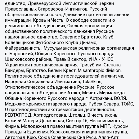
единство, Древнерусской Инглистической церкви
Православных Староверов-Инглингов, Русский
общенациональный союз, Движение против нелегальной
иммиграции, Кровь и Честь, О свободе совести и о
религиозных объединениях, Омская организация
общественного политического движения Русское
национальное единство, Северное Братство, Клуб
Болельщиков Футбольного Клуба Динамо,
Файзрахманисты, Мусульманская религиозная организация
п. Боровский, Община Коренного Русского народа
Щелковского района, Правый сектор, УНА - УНСО,
Украинская повстанческая армия, Тризуб им. Степана
Бандеры, Братство, Белый Крест, Misanthropic division,
Религиозное объединение последователей инглиизма,
Народная Социальная Инициатива, TulaSkins,
Этнополитическое объединение Русские, Русское
национальное объединение Атака, Мечеть Мирмамеда,
Община Коренного Русского народа г. Астрахани, ВОЛЯ,
Меджлис крымскотатарского народа, Рубеж Севера, ТОЙС,
О противодействии экстремистской деятельности,
РЕВТАТПОД, Артподготовка, Штольц, В честь иконы
Божией Матери Державная, Сектор 16, Независимость,
Фирма, Молодежная правозащитная группа МПГ, Курсом
Правды и Единения, Каракольская инициативная группа,
Автоград Крю, Союз Славянских Сил Руси, Алля-Аят,