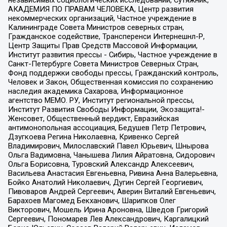
АКАДЕМИЯ ПО ПРАВАМ ЧЕЛОВЕКА, Центр развития
некоммерческих организаций, Частное учреждение в
Калининграде Совета Министров северных стран,
Гражданское содействие, Трансперенси Интернешнл-Р,
Центр Защиты Прав Средств Массовой Информации,
Институт развития прессы - Сибирь, Частное учреждение в
Санкт-Петербурге Совета Министров Северных Стран,
Фонд поддержки свободы прессы, Гражданский контроль,
Человек и Закон, Общественная комиссия по сохранению
наследия академика Сахарова, Информационное
агентство МЕМО. РУ, Институт региональной прессы,
Институт Развития Свободы Информации, Экозащита!-
Женсовет, Общественный вердикт, Евразийская
антимонопольная ассоциация, Бедушев Петр Петрович,
Дзугкоева Регина Николаевна, Кривенко Сергей
Владимирович, Милославский Павел Юрьевич, Шнырова
Ольга Вадимовна, Чанышева Лилия Айратовна, Сидорович
Ольга Борисовна, Туровский Александр Алексеевич,
Васильева Анастасия Евгеньевна, Ривина Анна Валерьевна,
Бойко Анатолий Николаевич, Дугин Сергей Георгиевич,
Пивоваров Андрей Сергеевич, Аверин Виталий Евгеньевич,
Барахоев Магомед Бекханович, Шарипков Олег
Викторович, Мошель Ирина Ароновна, Шведов Григорий
Сергеевич, Пономарев Лев Александрович, Каргалицкий