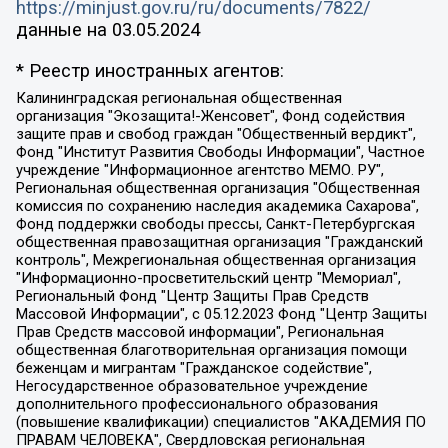
https://minjust.gov.ru/ru/documents/7822/
данные на
03.05.2024
* Реестр иностранных агентов:
Калининградская региональная общественная организация "Экозащита!-Женсовет", Фонд содействия защите прав и свобод граждан "Общественный вердикт", Фонд "Институт Развития Свободы Информации", Частное учреждение "Информационное агентство МЕМО. РУ", Региональная общественная организация "Общественная комиссия по сохранению наследия академика Сахарова", Фонд поддержки свободы прессы, Санкт-Петербургская общественная правозащитная организация "Гражданский контроль", Межрегиональная общественная организация "Информационно-просветительский центр "Мемориал", Региональный Фонд "Центр Защиты Прав Средств Массовой Информации", с 05.12.2023 Фонд "Центр Защиты Прав Средств массовой информации", Региональная общественная благотворительная организация помощи беженцам и мигрантам "Гражданское содействие", Негосударственное образовательное учреждение дополнительного профессионального образования (повышение квалификации) специалистов "АКАДЕМИЯ ПО ПРАВАМ ЧЕЛОВЕКА", Свердловская региональная общественная организация "Сутяжник", Автономная некоммерческая организация "Центр независимых социологических исследований", Союз общественных объединений "Российский исследовательский центр по правам человека", Региональное общественное учреждение научно-информационный центр "МЕМОРИАЛ", Некоммерческая организация "Фонд защиты гласности", Автономная некоммерческая организация "Институт прав человека", Городская общественная организация "Екатеринбургское общество "МЕМОРИАЛ", Городская общественная организация "Рязанское историко-просветительское и правозащитное общество "Мемориал" (Рязанский Мемориал), Челябинский региональный орган общественной самодеятельности – женское общественное объединение "Женщины Евразии", Челябинский региональный орган общественной самодеятельности "Уральская правозащитная группа", Фонд содействия защите здоровья и социальной справедливости имени Андрея Рылькова, Автономная Некоммерческая Организация "Аналитический Центр Юрия Левады", Автономная некоммерческая организация социальной поддержки населения "Проект Апрель", Региональная общественная организация помощи женщинам и детям, находящимся в кризисной ситуации "Информационно-методический центр "Анна", Фонд содействия развитию массовых коммуникаций и правовому просвещению "Так-так-Так", Фонд содействия устойчивому развитию "Серебряная тайга", Свердловский региональный общественный фонд социальных проектов "Новое время", "Idel.Реалии", Кавказ.Реалии, Крым.Реалии, Телеканал Настоящее Время, Татаро-башкирская служба Радио Свобода (Azatliq Radiosi), Радио Свободная Европа/Радио Свобода (PCE/PC), "Сибирь.Реалии", "Фактограф", Благотворительный фонд помощи осужденным и их семьям, Автономная некоммерческая организация "Институт глобализации и социальных движений", Фонд "В защиту прав заключенных", Частное учреждение "Центр поддержки и содействия развитию средств массовой информации", Пензенский региональный общественный благотворительный фонд "Гражданский союз", "Север.Реалии", Некоммерческая организация Фонд "Правовая инициатива", Общество с ограниченной ответственностью "Радио Свободная Европа/Радио Свобода", Чешское информационное агентство "MEDIUM-ORIENT", Красноярская региональная общественная организация "Мы против СПИДа", Камалягин Денис Николаевич, Маркелов Сергей Евгеньевич, Пономарев Лев Александрович, Савицкая Людмила Алексеевна, Автономная некоммерческая организация "Центр по работе с проблемой насилия "НАСИЛИЮ.НЕТ", Межрегиональный профессиональный союз работников здравоохранения "Альянс врачей", Юридическое лицо, зарегистрированное в Латвийской Республике, SIA "Medusa Project" (регистрационный номер 40103797863, дата регистрации 10.06.2014), Некоммерческая организация "Фонд по борьбе с коррупцией", Автономная некоммерческая организация "Институт права и публичной политики", Баданин Роман Сергеевич, Гликин Максим Александрович, Железнова Мария Михайловна, Лукьянова Юлия Сергеевна, Маетная Елизавета Витальевна, Маняхин Петр Борисович, Чуракова Ольга Владимировна, Ярош Юлия Петровна, Юридическое лицо "The Insider SIA", зарегистрированное в Риге, Латвийская Республика (дата регистрации 26.06.2015), являющееся администратором доменного имени интернет-издания "The Insider SIA", https://theins.ru, Постернак Алексей Евгеньевич, Рубин Михаил Аркадьевич, Анин Роман Александрович, Юридическое лицо Istories fonds, зарегистрированное в Латвийской Республике (регистрационный номер 50008295751, дата регистрации 24.02.2020), Великовский Дмитрий Александрович, Долинина Ирина Николаевна, Мароховская Алеся Алексеевна, Шлейнов Роман Юрьевич, Шмагун Олеся Валентиновна, Общество с ограниченной ответственностью "Альтаир 2021", Общество с ограниченной ответственностью "Вега 2021", Общество с ограниченной ответственностью "Главный редактор 2021", Общество с ограниченной ответственностью "Ромашки монолит", Важенков Артем Валерьевич, Ивановская областная общественная организация "Центр гендерных исследований", Гурман Юрий Альбертович, Медиапроект "ОВД-Инфо", Егоров Владимир Владимирович, Жилинский Владимир Александрович, Общество с ограниченной ответственностью "ЗП", Иванова София Юрьевна, Карезина Инна Павловна, Кильтау Екатерина Викторовна, Петров Алексей Викторович, Пискунов Сергей Евгеньевич, Смирнов Сергей Сергеевич, Тихонов Михаил Сергеевич, Общество с ограниченной ответственностью "ЖУРНАЛИСТ-ИНОСТРАННЫЙ АГЕНТ", Арапова Галина Юрьевна, Вольтская Татьяна Анатольевна, Американская компания "Mason G.E.S. Anonymous Foundation" (США), являющаяся владельцем интернет-издания https://mnews.world/, Компания "Stichting Bellingcat", зарегистрированная в Нидерландах (дата регистрации 11.07.2018), Захаров Андрей Вячеславович, Клепиковская Екатерина Дмитриевна, Общество с ограниченной ответственностью "МЕМО", Перл Роман Александрович, Симонов Евгений Алексеевич, Соловьева Елена Анатольевна, Сотников Даниил Владимирович, Сурначева Елизавета Дмитриевна, Автономная некоммерческая организация по защите прав человека и информированию населения "Якутия – Наше Мнение", Общество с ограниченной ответственностью "Москоу диджитал медиа", с 26.01.2023 Общество с ограниченной ответственностью "Чайка Белые сады", Ветошкина Валерия Валерьевна, Заговора Максим Александрович, Межрегиональное общественное движение "Российская ЛГБТ - сеть", Оленичев Максим Владимирович, Павлов Иван Юрьевич, Скворцова Елена Сергеевна, Общество с ограниченной ответственностью "Как бы инагент", Кочетков Игорь Викторович, Общество с ограниченной ответственностью "Честные выборы", Еланчик Олег Александрович, Общество с ограниченной ответственностью "Нобелевский призыв", Гималова Регина Эмилевна, Григорьев Андрей Валерьевич, Григорьева Алина Александровна, Ассоциация по содействию защите прав призывников, альтернативнослужащих и военнослужащих "Правозащитная группа "Гражданин.Армия.Право", Хисамова Регина Фаритовна, Автономная некоммерческая организация по реализации социально-правовых программ "Лилит", Дальневосточное общественное движение "Маяк", Санкт-Петербургская ЛГБТ-инициативная группа "Выход", Инициативная группа ЛГБТ+ "Реверс", Алексеев Андрей Викторович, Бекбулатова Таисия Львовна, Беляев Иван Михайлович, Владыкина Елена Сергеевна, Гельман Марат Александрович, Никульшина Вероника Юрьевна, Толоконникова Надежда Андреевна, Шендерович Виктор Анатольевич, Общество с ограниченной ответственностью "Данное сообщение", Общество с ограниченной ответственностью Издательский дом "Новая глава", Айнбиндер Александра Александровна, Московский комьюнити-центр для ЛГБТ+инициатив, Благотворительный фонд развития филантропии, Deutsche Welle (Германия, Kurt-Schumacher-Strasse 3, 53113 Bonn), Борзунова Мария Михайловна, Воробьев Виктор Викторович, Голубева Анна Львовна, Константинова Алла Михайловна, Малкова Ирина Владимировна, Мурадов Мурад Абдулгалимович, Осетинская Елизавета Николаевна, Понасенков Евгений Николаевич, Ганапольский Матвей Юрьевич, Киселев Евгений Алексеевич, Борухович Ирина Григорьевна, Дремин Иван Тимофеевич, Дубровский Дмитрий Викторович, Красноярская региональная общественная организация поддержки и развития альтернативных образовательных технологий и межкультурных коммуникаций "ИНТЕРРА", Маяковская Екатерина Алексеевна, Фейгин Марк Захарович, Филимонов Андрей Викторович, Дзугкоева Регина Николаевна, Доброхотов Роман Александрович, Дудь Юрий Александрович, Елкин Сергей Владимирович, Кругликов Кирилл Игоревич, Сабунаева Мария Леонидовна, Семенов Алексей Владимирович, Шаинян Карен Багратович, Шульман Екатерина Михайловна, Асафьев Артур Валерьевич, Вахштайн Виктор Семенович, Венедиктов Алексей Алексеевич, Лушникова Екатерина Евгеньевна, Волков Леонид Михайлович, Невзоров Александр Глебович, Пархоменко Сергей Борисович, Сироткин Ярослав Николаевич, Кара-Мурза Владимир Владимирович, Баранова Наталья Владимировна, Гозман Леонид Яковлевич, Кагарлицкий Борис Юльевич, Климарев Михаил Валерьевич, Милов Владимир Станиславович, Автономная некоммерческая организация Краснодарский центр современного искусства "Типография", Моргенштерн Алишер Тагирович, Соболь Любовь Эдуардовна, Общество с ограниченной ответственностью "ЛИЗА НОРМ", Каспаров Гарри Кимович, Ходорковский Михаил Борисович, Общество с ограниченной ответственностью "Апрельские тезисы", Данилович Ирина Брониславовна, Кашин Олег Владимирович, Петров Николай Владимирович, Пивоваров Алексей Владимирович, Соколов Михаил Владимирович, Цветкова Юлия Владимировна, Чичваркин Евгений Александрович, Комитет против пыток/Команда против пыток, Общество с ограниченной ответственностью "Первый научный", Общество с ограниченной ответственностью "Вертолет и ко", Белоцерковская Вероника Борисовна, Кац Максим Евгеньевич, Лазарева Татьяна Юрьевна, Шаведдинов Руслан Табризович, Яшин Илья Валерьевич, Общество с ограниченной ответственностью "Иноагент ААВ", Алешковский Дмитрий Петрович, Альбац Евгения Марковна, Быков Дмитрий Львович, Галямина Юлия Евгеньевна, Лойко Сергей Леонидович, Мартынов Кирилл Константинович, Медведев Сергей Александрович, Крашенинников Федор Геннадиевич, Гордеева Катерина Вл