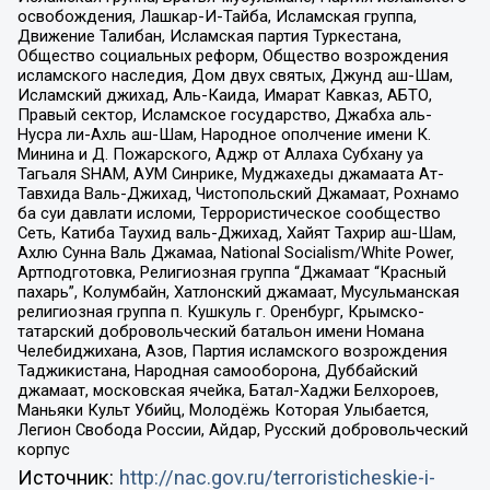
освобождения, Лашкар-И-Тайба, Исламская группа,
Движение Талибан, Исламская партия Туркестана,
Общество социальных реформ, Общество возрождения
исламского наследия, Дом двух святых, Джунд аш-Шам,
Исламский джихад, Аль-Каида, Имарат Кавказ, АБТО,
Правый сектор, Исламское государство, Джабха аль-
Нусра ли-Ахль аш-Шам, Народное ополчение имени К.
Минина и Д. Пожарского, Аджр от Аллаха Субхану уа
Тагьаля SHAM, АУМ Синрике, Муджахеды джамаата Ат-
Тавхида Валь-Джихад, Чистопольский Джамаат, Рохнамо
ба суи давлати исломи, Террористическое сообщество
Сеть, Катиба Таухид валь-Джихад, Хайят Тахрир аш-Шам,
Ахлю Сунна Валь Джамаа, National Socialism/White Power,
Артподготовка, Религиозная группа “Джамаат “Красный
пахарь”, Колумбайн, Хатлонский джамаат, Мусульманская
религиозная группа п. Кушкуль г. Оренбург, Крымско-
татарский добровольческий батальон имени Номана
Челебиджихана, Азов, Партия исламского возрождения
Таджикистана, Народная самооборона, Дуббайский
джамаат, московская ячейка, Батал-Хаджи Белхороев,
Маньяки Культ Убийц, Молодёжь Которая Улыбается,
Легион Свобода России, Айдар, Русский добровольческий
корпус
Источник:
http://nac.gov.ru/terroristicheskie-i-