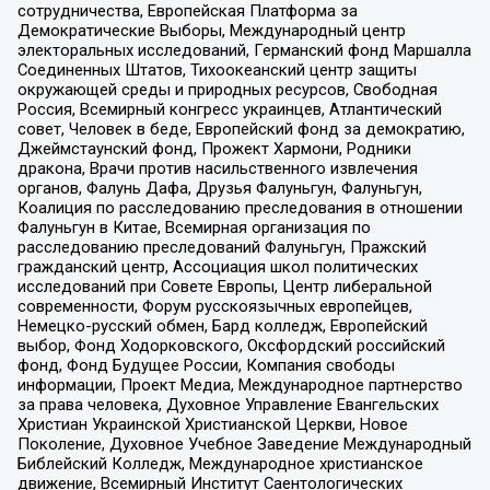
сотрудничества, Европейская Платформа за
Демократические Выборы, Международный центр
электоральных исследований, Германский фонд Маршалла
Соединенных Штатов, Тихоокеанский центр защиты
окружающей среды и природных ресурсов, Свободная
Россия, Всемирный конгресс украинцев, Атлантический
совет, Человек в беде, Европейский фонд за демократию,
Джеймстаунский фонд, Прожект Хармони, Родники
дракона, Врачи против насильственного извлечения
органов, Фалунь Дафа, Друзья Фалуньгун, Фалуньгун,
Коалиция по расследованию преследования в отношении
Фалуньгун в Китае, Всемирная организация по
расследованию преследований Фалуньгун, Пражский
гражданский центр, Ассоциация школ политических
исследований при Совете Европы, Центр либеральной
современности, Форум русскоязычных европейцев,
Немецко-русский обмен, Бард колледж, Европейский
выбор, Фонд Ходорковского, Оксфордский российский
фонд, Фонд Будущее России, Компания свободы
информации, Проект Медиа, Международное партнерство
за права человека, Духовное Управление Евангельских
Христиан Украинской Христианской Церкви, Новое
Поколение, Духовное Учебное Заведение Международный
Библейский Колледж, Международное христианское
движение, Всемирный Институт Саентологических