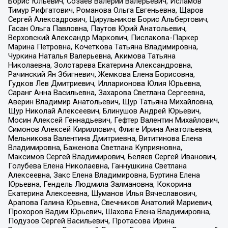
Борис Юльевич, Созаев Валерий Валерьевич, Исламов
Тимур Рифгатович, Романова Ольга Евгеньевна, Щаров
Сергей Алексадрович, Цирульников Борис Альбертович,
Гасан Ольга Павловна, Паутов Юрий Анатольевич,
Верховский Александр Маркович, Пислакова-Паркер
Марина Петровна, Кочеткова Татьяна Владимировна,
Чуркина Наталья Валерьевна, Акимова Татьяна
Николаевна, Золотарева Екатерина Александровна,
Рачинский Ян Збигневич, Жемкова Елена Борисовна,
Гудков Лев Дмитриевич, Илларионова Юлия Юрьевна,
Саранг Анна Васильевна, Захарова Светлана Сергеевна,
Аверин Владимир Анатольевич, Щур Татьяна Михайловна,
Щур Николай Алексеевич, Блинушов Андрей Юрьевич,
Мосин Алексей Геннадьевич, Гефтер Валентин Михайлович,
Симонов Алексей Кириллович, Флиге Ирина Анатольевна,
Мельникова Валентина Дмитриевна, Вититинова Елена
Владимировна, Баженова Светлана Куприяновна,
Максимов Сергей Владимирович, Беляев Сергей Иванович,
Голубева Елена Николаевна, Ганнушкина Светлана
Алексеевна, Закс Елена Владимировна, Буртина Елена
Юрьевна, Гендель Людмила Залмановна, Кокорина
Екатерина Алексеевна, Шуманов Илья Вячеславович,
Арапова Галина Юрьевна, Свечников Анатолий Мариевич,
Прохоров Вадим Юрьевич, Шахова Елена Владимировна,
Подузов Сергей Васильевич, Протасова Ирина