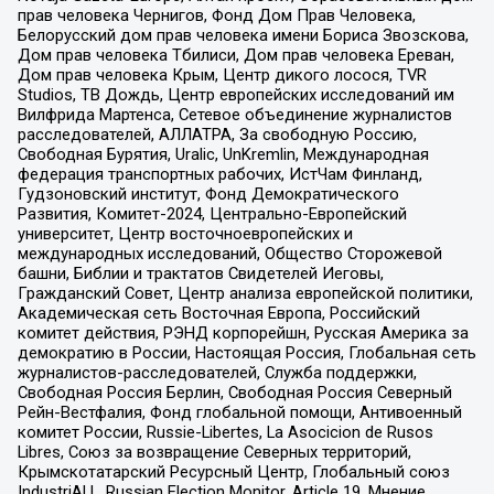
прав человека Чернигов, Фонд Дом Прав Человека,
Белорусский дом прав человека имени Бориса Звозскова,
Дом прав человека Тбилиси, Дом прав человека Ереван,
Дом прав человека Крым, Центр дикого лосося, TVR
Studios, ТВ Дождь, Центр европейских исследований им
Вилфрида Мартенса, Сетевое объединение журналистов
расследователей, АЛЛАТРА, За свободную Россию,
Свободная Бурятия, Uralic, UnKremlin, Международная
федерация транспортных рабочих, ИстЧам Финланд,
Гудзоновский институт, Фонд Демократического
Развития, Комитет-2024, Центрально-Европейский
университет, Центр восточноевропейских и
международных исследований, Общество Сторожевой
башни, Библии и трактатов Свидетелей Иеговы,
Гражданский Совет, Центр анализа европейской политики,
Академическая сеть Восточная Европа, Российский
комитет действия, РЭНД корпорейшн, Русская Америка за
демократию в России, Настоящая Россия, Глобальная сеть
журналистов-расследователей, Служба поддержки,
Свободная Россия Берлин, Свободная Россия Северный
Рейн-Вестфалия, Фонд глобальной помощи, Антивоенный
комитет России, Russie-Libertes, La Asocicion de Rusos
Libres, Союз за возвращение Северных территорий,
Крымскотатарский Ресурсный Центр, Глобальный союз
IndustriALL, Russian Election Monitor, Article 19, Мнение