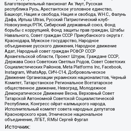
Благотворительный пансионат Ак Умут, Русская
республика Русь, Арестантское уголовное единство,
Башкорт, Нация и свобода, Нация и свобода, W.H.С., Фалунь
Дафа, Иртыш Ultras, Русский Патриотический клуб-
Новокузнецк/РПК, Сибирский державный союз, Фонд
борьбы с коррупцией, Фонд защиты прав граждан, Штабы
Навального, Совет граждан СССР Прикубанского округа г.
Краснодара, Мужское государство, Народное
объединение русского движения, Народное движение
Адат, Народный совет граждан РСФСР СССР
Архангельской области, Проект Штурм, Граждане СССР,
Держава Союз Советских Светлых Родов, Совет Советских
Социалистических Районов, Meta Platforms Inc, Facebook,
Instagram, WhatsApp, СИЧ-С14, Добровольческое
Движение Организации украинских националистов, Черный
Комитет, Татарстанское Региональное Всетатарское
общественное движение, Невоград, Молодежное
Демократическое Движение Весна, Верховный Совет
Татарской Автономной Советской Социалистической
Республики, Конгресс ойрат-калмыцкого народа,
Исполнительный комитет совета народных депутатов
Красноярского края, Этническое национальное
объединение, ЛГБТ, Я.МЫ Сергей Фургал
Источник: