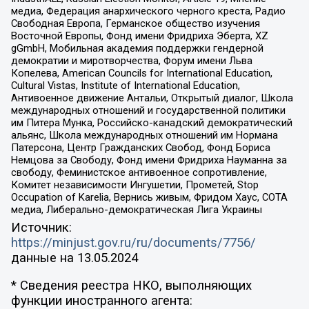
медиа, Федерация анархического черного креста, Радио
Свободная Европа, Германское общество изучения
Восточной Европы, Фонд имени Фридриха Эберта, XZ
gGmbH, Мобильная академия поддержки гендерной
демократии и миротворчества, Форум имени Льва
Копелева, American Councils for International Education,
Cultural Vistas, Institute of International Education,
Антивоенное движение Антальи, Открытый диалог, Школа
международных отношений и государственной политики
им Питера Мунка, Российско-канадский демократический
альянс, Школа международных отношений им Нормана
Патерсона, Центр Гражданских Свобод, Фонд Бориса
Немцова за Свободу, Фонд имени Фридриха Науманна за
свободу, Феминистское антивоенное сопротивление,
Комитет независимости Ингушетии, Прометей, Stop
Occupation of Karelia, Вернись живым, Фридом Хаус, СОТА
медиа, Либерально-демократическая Лига Украины
Источник:
https://minjust.gov.ru/ru/documents/7756/
данные на
13.05.2024
* Сведения реестра НКО, выполняющих
функции иностранного агента: