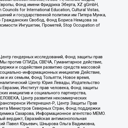
Европы, Фонд имени Фридриха Эберта, XZ gGmbH,
ls for International Education, Cultural Vistas,
ошений и государственной политики им Питера Мунка,
 Гражданских Свобод, Фонд Бориса Немцова за
имости Ингушетии, Прометей, Stop Occupation of
 Центр гендерных исследований, Фонд защиты прав
 Мы против СПИДа, СВЕЧА, Гуманитарное действие,
ддержки и содействия развитию средств массовой
р социально-информационных инициатив Действие,
 и их семьям, Фонд Тольятти, Новое время,
, Аналитический Центр Юрия Левады, Издательство
 Евразии, Институт прав человека, Фонд защиты
ких инициатив и социального партнерства,
ЕЛОВЕКА, Центр развития некоммерческих
 Трансперенси Интернешнл-Р, Центр Защиты Прав
овета Министров Северных Стран, Фонд поддержки
адемика Сахарова, Информационное агентство МЕМО.
ый вердикт, Евразийская антимонопольная
кий Павел Юрьевич, Шнырова Ольга Вадимовна,