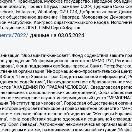
округа г. Краснодара, Мужское государство, Народное объедин
ой области, Проект Штурм, Граждане СССР, Держава Союз Сов
Facebook, Instagram, WhatsApp, СИЧ-С14, Добровольческое Движ
ское общественное движение, Невоград, Молодежное Демократ
ой Республики, Конгресс ойрат-калмыцкого народа, Исполнит
бъединение, ЛГБТ, Я.МЫ Сергей Фургал
uments/7822/
данные на
03.05.2024
Общество с ограниченной ответственностью "Радио Свободная Европа/Радио Свобода", Чешское информационное агентство "MEDIUM-ORIENT", Красноярская региональная общественная организация "Мы против СПИДа", Камалягин Денис Николаевич, Маркелов Сергей Евгеньевич, Пономарев Лев Александрович, Савицкая Людмила Алексеевна, Автономная некоммерческая организация "Центр по работе с проблемой насилия "НАСИЛИЮ.НЕТ", Межрегиональный профессиональный союз работников здравоохранения "Альянс врачей", Юридическое лицо, зарегистрированное в Латвийской Республике, SIA "Medusa Project" (регистрационный номер 40103797863, дата регистрации 10.06.2014), Некоммерческая организация "Фонд по борьбе с коррупцией", Автономная некоммерческая организация "Институт права и публичной политики", Баданин Роман Сергеевич, Гликин Максим Александрович, Железнова Мария Михайловна, Лукьянова Юлия Сергеевна, Маетная Елизавета Витальевна, Маняхин Петр Борисович, Чуракова Ольга Владимировна, Ярош Юлия Петровна, Юридическое лицо "The Insider SIA", зарегистрированное в Риге, Латвийская Республика (дата регистрации 26.06.2015), являющееся администратором доменного имени интернет-издания "The Insider SIA", https://theins.ru, Постернак Алексей Евгеньевич, Рубин Михаил Аркадьевич, Анин Роман Александрович, Юридическое лицо Istories fonds, зарегистрированное в Латвийской Республике (регистрационный номер 50008295751, дата регистрации 24.02.2020), Великовский Дмитрий Александрович, Долинина Ирина Николаевна, Мароховская Алеся Алексеевна, Шлейнов Роман Юрьевич, Шмагун Олеся Валентиновна, Общество с ограниченной ответственностью "Альтаир 2021", Общество с ограниченной ответственностью "Вега 2021", Общество с ограниченной ответственностью "Главный редактор 2021", Общество с ограниченной ответственностью "Ромашки монолит", Важенков Артем Валерьевич, Ивановская областная общественная организация "Центр гендерных исследований", Гурман Юрий Альбертович, Медиапроект "ОВД-Инфо", Егоров Владимир Владимирович, Жилинский Владимир Александрович, Общество с ограниченной ответственностью "ЗП", Иванова София Юрьевна, Карезина Инна Павловна, Кильтау Екатерина Викторовна, Петров Алексей Викторович, Пискунов Сергей Евгеньевич, Смирнов Сергей Сергеевич, Тихонов Михаил Сергеевич, Общество с ограниченной ответственностью "ЖУРНАЛИСТ-ИНОСТРАННЫЙ АГЕНТ", Арапова Галина Юрьевна, Вольтская Татьяна Анатольевна, Американская компания "Mason G.E.S. Anonymous Foundation" (США), являющаяся владельцем интернет-издания https://mnews.world/, Компания "Stichting Bellingcat", зарегистрированная в Нидерландах (дата регистрации 11.07.2018), Захаров Андрей Вячеславович, Клепиковская Екатерина Дмитриевна, Общество с ограниченной ответственностью "МЕМО", Перл Роман Александрович, Симонов Евгений Алексеевич, Соловьева Елена Анатольевна, Сотников Даниил Владимирович, Сурначева Елизавета Дмитриевна, Автономная некоммерческая организация по защите прав человека и информированию населения "Якутия – Наше Мнение", Общество с ограниченной ответственностью "Москоу диджитал медиа", с 26.01.2023 Общество с ограниченной ответственностью "Чайка Белые сады", Ветошкина Валерия Валерьевна, Заговора Максим Александрович, Межрегиональное общественное движение "Российская ЛГБТ - сеть", Оленичев Максим Владимирович, Павлов Иван Юрьевич, Скворцова Елена Сергеевна, Общество с ограниченной ответственностью "Как бы инагент", Кочетков Игорь Викторович, Общество с ограниченной ответственностью "Честные выборы", Еланчик Олег Александрович, Общество с ограниченной ответственностью "Нобелевский призыв", Гималова Регина Эмилевна, Григорьев Андрей Валерьевич, Григорьева Алина Александровна, Ассоциация по содействию защите прав призывников, альтернативнослужащих и военнослужащих "Правозащитная группа "Гражданин.Армия.Право", Хисамова Регина Фаритовна, Автономная некоммерческая организация по реализа