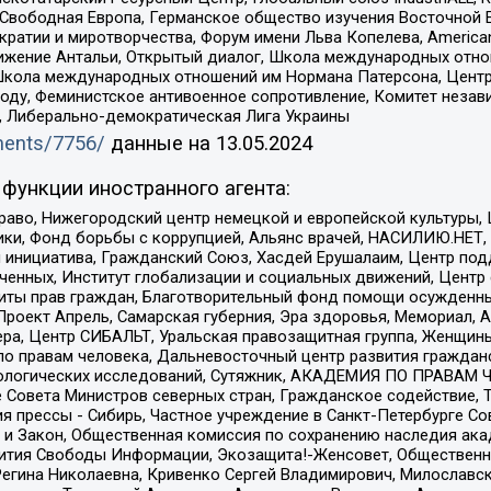
 Свободная Европа, Германское общество изучения Восточной 
и и миротворчества, Форум имени Льва Копелева, American Counci
ое движение Антальи, Открытый диалог, Школа международных отн
Школа международных отношений им Нормана Патерсона, Центр
ду, Феминистское антивоенное сопротивление, Комитет независ
а, Либерально-демократическая Лига Украины
uments/7756/
данные на
13.05.2024
функции иностранного агента:
раво, Нижегородский центр немецкой и европейской культуры,
тики, Фонд борьбы с коррупцией, Альянс врачей, НАСИЛИЮ.НЕТ,
я инициатива, Гражданский Союз, Хасдей Ерушалаим, Центр по
юченных, Институт глобализации и социальных движений, Цент
ты прав граждан, Благотворительный фонд помощи осужденным
а, Проект Апрель, Самарская губерния, Эра здоровья, Мемориал
ера, Центр СИБАЛЬТ, Уральская правозащитная группа, Женщины
по правам человека, Дальневосточный центр развития гражданс
ологических исследований, Сутяжник, АКАДЕМИЯ ПО ПРАВАМ Ч
е Совета Министров северных стран, Гражданское содействие,
я прессы - Сибирь, Частное учреждение в Санкт-Петербурге С
 и Закон, Общественная комиссия по сохранению наследия ак
звития Свободы Информации, Экозащита!-Женсовет, Общественн
Регина Николаевна, Кривенко Сергей Владимирович, Милославс