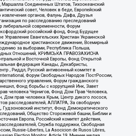
 Маршалла Соединенных Штатов, Тихоокеанский
нтический совет, Человек в беде, Европейский
 извлечения органов, Фалунь Дафа, Друзья
рганизация по расследованию преследований
тр либеральной современности, Форум
 Оксфордский российский фонд, Фонд Будущее
е Управление Евангельских Христиан Украинской
еждународное христианское движение, Всемирный
людению за выборами, Республика Польша,
народных Отношений, КРИМСЬКА ПРАВОЗАХИСНА
ы Центральной и Восточной Европы, Фонд Открытой
иональная федерация Канады, Декабристы,
тр , Риддл, Русский антивоенный комитет в
nternational, Форум Свободных Народов ПостРоссии,
дарственного управления, Форум гражданского
рнешнл, Фонд борьбы с коррупцией Инк, Завет
прав человека Чернигов, Фонд Дом Прав Человека,
н, Дом прав человека Крым, Центр дикого лосося,
стов расследователей, АЛЛАТРА, За свободную
д, Гудзоновский институт, Фонд Демократического
сследований, Общество Сторожевой башни, Библии и
сточная Европа, Российский комитет действия,
-расследователей, Служба поддержки, Свободная
 Russie-Libertes, La Asocicion de Rusos Libres,
an Election Monitor, Article 19, Мнение медиа,