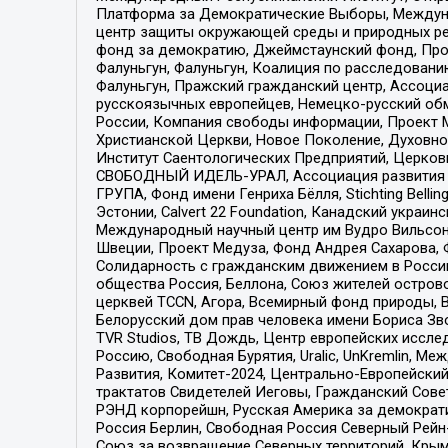
Платформа за Демократические Выборы, Междуна
центр защиты окружающей среды и природных ресу
фонд за демократию, Джеймстаунский фонд, Прож
Фалуньгун, Фалуньгун, Коалиция по расследован
Фалуньгун, Пражский гражданский центр, Ассоци
русскоязычных европейцев, Немецко-русский об
России, Компания свободы информации, Проект М
Христианской Церкви, Новое Поколение, Духовн
Институт Саентологических Предприятий, Церков
СВОБОДНЫЙ ИДЕЛЬ-УРАЛ, Ассоциация развития ж
ГРУПА, Фонд имени Генриха Бёлля, Stichting Bellin
Эстонии, Calvert 22 Foundation, Канадский укра
Международный научный центр им Вудро Вильсона
Швеции, Проект Медуза, Фонд Андрея Сахарова, Ф
Солидарность с гражданским движением в России 
общества Россия, Беллона, Союз жителей острово
церквей TCCN, Агора, Всемирный фонд природы, B
Белорусский дом прав человека имени Бориса Зво
TVR Studios, ТВ Дождь, Центр европейских иссл
Россию, Свободная Бурятия, Uralic, UnKremlin, 
Развития, Комитет-2024, Центрально-Европейски
трактатов Свидетелей Иеговы, Гражданский Совет
РЭНД корпорейшн, Русская Америка за демократи
Россия Берлин, Свободная Россия Северный Рейн-В
Союз за возвращение Северных территорий, Крымско