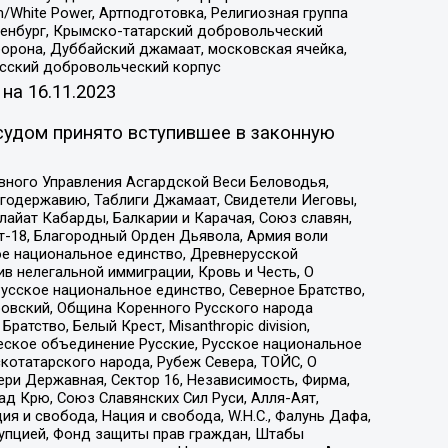
/White Power, Артподготовка, Религиозная группа
Оренбург, Крымско-татарский добровольческий
орона, Дуббайский джамаат, московская ячейка,
усский добровольческий корпус
 на
16.11.2023
судом принято вступившее в законную
вного Управления Асгардской Веси Беловодья,
годержавию, Таблиги Джамаат, Свидетели Иеговы,
айат Кабарды, Балкарии и Карачая, Союз славян,
т-18, Благородный Орден Дьявола, Армия воли
ое национальное единство, Древнерусской
 нелегальной иммиграции, Кровь и Честь, О
усское национальное единство, Северное Братство,
ровский, Община Коренного Русского народа
атство, Белый Крест, Misanthropic division,
еское объединение Русские, Русское национальное
котатарского народа, Рубеж Севера, ТОЙС, О
ри Державная, Сектор 16, Независимость, Фирма,
д Крю, Союз Славянских Сил Руси, Алля-Аят,
я и свобода, Нация и свобода, W.H.С., Фалунь Дафа,
рупцией, Фонд защиты прав граждан, Штабы