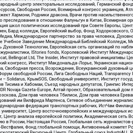
родный центр электоральных исследований, Германский фонд
рсов, Свободная Россия, Всемирный конгресс украинцев, Атла
ект Хармони, Родники дракона, Врачи против насильственного
ию преследования в отношении Фалуньгун в Китае, Всемирная о
ация школ политических исследований при Совете Европы, Цен
мен, Бард колледж, Европейский выбор, Фонд Ходорковского,
едиа, Международное партнерство за права человека, Духовно
ое Учебное Заведение Международный Библейский Колледж, М
ь Духовной Технологии, Европейская сеть организаций по наб
урналистики, IStories fonds, Королевский Институт Между
gcat, Bellingcat Ltd, The Insider, Институт правовой инициатив
инский конгресс, Институт Макдональда-Лорье, Украинская нац
, Свободная пресса, Возрождение, Всеукраинский духовный цен
орум свободной России, Лига Свободных Наций, Transparеncy I
– Solidarus, КрымSOS, Свободный университет, Институт госу
в Тисима и Хабомаи, Съезд народных депутатов, Гринпис Инте
DR Novaja Gazeta-Europe, Алтай проект, Образовательный дом 
зскова, Дом прав человека Тбилиси, Дом прав человека Ерева
едований им Вилфрида Мартенса, Сетевое объединение журнали
Международная федерация транспортных рабочих, ИстЧам Финлан
й университет, Центр восточноевропейских и международных и
, Центр анализа европейской политики, Академическая сеть Во
ю в России, Настоящая Россия, Глобальная сеть журналистов
естфалия, Фонд глобальной помощи, Антивоенный комитет России,
татарский Ресурсный Центр, Глобальный союз IndustriALL, Russi