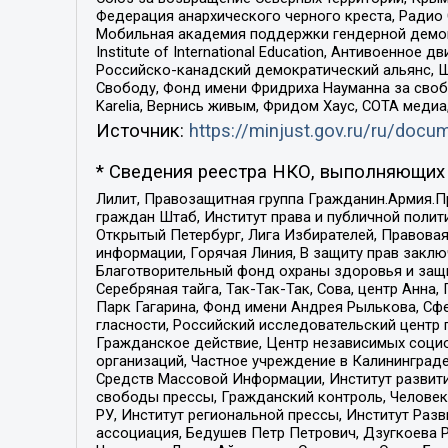
Федерация анархического черного креста, Радио
Мобильная академия поддержки гендерной демократи
Institute of International Education, Антивоенн
Российско-канадский демократический альянс, 
Свободу, Фонд имени Фридриха Науманна за свобо
Karelia, Вернись живым, Фридом Хаус, СОТА меди
Источник:
https://minjust.gov.ru/ru/doc
* Сведения реестра НКО, выполняющих 
Лилит, Правозащитная группа Гражданин.Армия.П
граждан Штаб, Институт права и публичной поли
Открытый Петербург, Лига Избирателей, Правова
информации, Горячая Линия, В защиту прав закл
Благотворительный фонд охраны здоровья и защи
Серебряная тайга, Так-Так-Так, Сова, центр Анн
Парк Гагарина, Фонд имени Андрея Рылькова, Сф
гласности, Российский исследовательский центр 
Гражданское действие, Центр независимых соци
организаций, Частное учреждение в Калининград
Средств Массовой Информации, Институт развити
свободы прессы, Гражданский контроль, Человек
РУ, Институт региональной прессы, Институт Ра
ассоциация, Бедушев Петр Петрович, Дзугкоева 