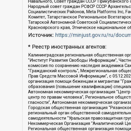
Навального, Совет граждан СССР Прикубанского 
Народный совет граждан РСФСР СССР Архангельск
Социалистических Районов, Meta Platforms Inc, 
Комитет, Татарстанское Региональное Всетатар
Татарской Автономной Советской Социалистическ
Красноярского края, Этническое национальное о
Источник:
https://minjust.gov.ru/ru/doc
* Реестр иностранных агентов:
Калининградская региональная общественная организация "Экозащита!-Женсовет", Фонд содействия защите прав и свобод граждан "Общественный вердикт", Фонд "Институт Развития Свободы Информации", Частное учреждение "Информационное агентство МЕМО. РУ", Региональная общественная организация "Общественная комиссия по сохранению наследия академика Сахарова", Фонд поддержки свободы прессы, Санкт-Петербургская общественная правозащитная организация "Гражданский контроль", Межрегиональная общественная организация "Информационно-просветительский центр "Мемориал", Региональный Фонд "Центр Защиты Прав Средств Массовой Информации", с 05.12.2023 Фонд "Центр Защиты Прав Средств массовой информации", Региональная общественная благотворительная организация помощи беженцам и мигрантам "Гражданское содействие", Негосударственное образовательное учреждение дополнительного профессионального образования (повышение квалификации) специалистов "АКАДЕМИЯ ПО ПРАВАМ ЧЕЛОВЕКА", Свердловская региональная общественная организация "Сутяжник", Автономная некоммерческая организация "Центр независимых социологических исследований", Союз общественных объединений "Российский исследовательский центр по правам человека", Региональное общественное учреждение научно-информационный центр "МЕМОРИАЛ", Некоммерческая организация "Фонд защиты гласности", Автономная некоммерческая организация "Институт прав человека", Городская общественная организация "Екатеринбургское общество "МЕМОРИАЛ", Городская общественная организация "Рязанское историко-просветительское и правозащитное общество "Мемориал" (Рязанский Мемориал), Челябинский региональный орган общественной самодеятельности – женское общественное объединение "Женщины Евразии", Челябинский региональный орган общественной самодеятельности "Уральская правозащитная группа", Фонд содействия защите здоровья и социальной справедливости имени Андрея Рылькова, Автономная Некоммерческая Организация "Аналитический Центр Юрия Левады", Автономная некоммерческая организация социальной поддержки населения "Проект Апрель", Региональная общественная организация помощи женщинам и детям, находящимся в кризисной ситуации "Информационно-методический центр "Анна", Фонд содействия развитию массовых коммуникаций и правовому просвещению "Так-так-Так", Фонд содействия устойчивому развитию "Серебряная тайга", Свердловский региональный общественный фонд социальных проектов "Новое время", "Idel.Реалии", Кавказ.Реалии, Крым.Реалии, Телеканал Настоящее Время, Татаро-башкирская служба Радио Свобода (Azatliq Radiosi), Радио Свободная Европа/Радио Свобода (PCE/PC), "Сибирь.Реалии", "Фактограф", Благотворительный фонд помощи осужденным и их семьям, Автономная некоммерческая организация "Институт глобализации и социальных движений", Фонд "В защиту прав заключенных", Частное учреждение "Центр поддержки и содействия развитию средств массовой информации", Пензенский региональный общественный благотворительный фонд "Гражданский союз", "Север.Реалии", Некоммерческая организация Фонд "Правовая инициатива", 