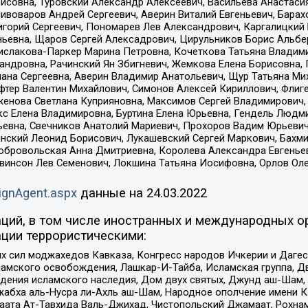
совна, Туровский Александр Алексеевич, Васильева Анастасия
Пивоваров Андрей Сергеевич, Аверин Виталий Евгеньевич, Бара
горий Сергеевич, Пономарев Лев Александрович, Каргалицкий 
ньевна, Щаров Сергей Алексадрович, Цирульников Борис Альбер
ислакова-Паркер Марина Петровна, Кочеткова Татьяна Владими
сандровна, Рачинский Ян Збигневич, Жемкова Елена Борисовна,
лана Сергеевна, Аверин Владимир Анатольевич, Щур Татьяна М
фтер Валентин Михайлович, Симонов Алексей Кириллович, Флиг
женова Светлана Куприяновна, Максимов Сергей Владимирович, 
кс Елена Владимировна, Буртина Елена Юрьевна, Гендель Людм
евна, Свечников Анатолий Мариевич, Прохоров Вадим Юрьевич
инский Леонид Борисович, Лукашевский Сергей Маркович, Бахм
Добровольская Анна Дмитриевна, Королева Александра Евгенье
евинсон Лев Семенович, Локшина Татьяна Иосифовна, Орлов Ол
ignAgent.aspx
данные на
24.03.2022
ций, в том числе иностранных и международных ор
ции террористическими:
ил моджахедов Кавказа, Конгресс народов Ичкерии и Дагеста
ламского освобождения, Лашкар-И-Тайба, Исламская группа, Дв
ения исламского наследия, Дом двух святых, Джунд аш-Шам, 
жабха аль-Нусра ли-Ахль аш-Шам, Народное ополчение имени К.
ата Ат-Тавхида Валь-Джихад, Чистопольский Джамаат, Рохнам