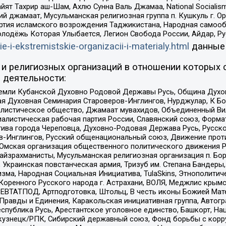
ят Тахрир аш-Шам, Ахлю Сунна Валь Джамаа, National Socialism
ий джамаат, Мусульманская религиозная группа п. Кушкуль г. 
ртия исламского возрождения Таджикистана, Народная самооб
олодёжь Которая Улыбается, Легион Свобода России, Айдар, Р
ie-i-ekstremistskie-organizacii-i-materialy.html
данные
и религиозных организаций в отношении которых 
 деятельности:
земли Кубанской Духовно Родовой Державы Русь, Община Духо
 Духовная Семинария Староверов-Инглингов, Нурджулар, К Бо
листическое общество, Джамаат мувахидов, Объединенный Вил
иалистическая рабочая партия России, Славянский союз, Форма
ива города Череповца, Духовно-Родовая Держава Русь, Русск
-Инглингов, Русский общенациональный союз, Движение против
 Омская организация общественного политического движения Р
йзрахманисты, Мусульманская религиозная организация п. Бо
краинская повстанческая армия, Тризуб им. Степана Бандеры, Бр
зма, Народная Социальная Инициатива, TulaSkins, Этнополитич
оренного Русского народа г. Астрахани, ВОЛЯ, Меджлис крымс
РЕВТАТПОД, Артподготовка, Штольц, В честь иконы Божией Мате
равды и Единения, Каракольская инициативная группа, Автогра
спублика Русь, Арестантское уголовное единство, Башкорт, Наци
окузнецк/РПК, Сибирский державный союз, Фонд борьбы с кор