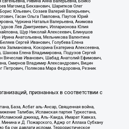
 Евгеньевна, Ривина Анна Валерьевна, Бойко
хоев Магомед Бекханович, Шарипков Олег
Борис Юльевич, Созаев Валерий Валерьевич,
тович, Гасан Ольга Павловна, Паутов Юрий
ровна, Чуркина Наталья Валерьевна, Акимова
 Гудков Лев Дмитриевич, Илларионова Юлия
ихайловна, Щур Николай Алексеевич, Блинушов
е Ирина Анатольевна, Мельникова Валентина
Беляев Сергей Иванович, Голубева Елена
ила Залмановна, Кокорина Екатерина Алексеевна,
, Шахова Елена Владимировна, Подузов Сергей
ин Вячеслав Иванович, Шабад Анатолий Ефимович,
вна, Смирнов Владимир Александрович, Вицин
ег Петрович, Полякова Мара Федоровна, Резник
ганизаций, признанных в соответствии с
на, База, Асбат аль-Ансар, Священная война,
ижение Талибан, Исламская партия Туркестана,
Исламский джихад, Аль-Каида, Имарат Кавказ,
 Минина и Д. Пожарского, Аджр от Аллаха Субхану
о ба суи давлати исломи, Террористическое