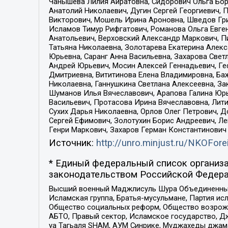
Чанышева Лилия Айратовна, Сидорович Ольга Бори
Анатолий Николаевич, Дугин Сергей Георгиевич, 
Викторович, Мошель Ирина Ароновна, Шведов Гри
Исламов Тимур Рифгатович, Романова Ольга Евге
Анатольевич, Верховский Александр Маркович, П
Татьяна Николаевна, Золотарева Екатерина Алек
Юрьевна, Саранг Анна Васильевна, Захарова Свет
Андрей Юрьевич, Мосин Алексей Геннадьевич, Ге
Дмитриевна, Вититинова Елена Владимировна, Ба
Николаевна, Ганнушкина Светлана Алексеевна, За
Шуманов Илья Вячеславович, Арапова Галина Юрь
Васильевич, Протасова Ирина Вячеславовна, Лит
Сухих Дарья Николаевна, Орлов Олег Петрович, 
Сергей Ефимович, Золотухин Борис Андреевич, Л
Генри Маркович, Захаров Герман Константинович
Источник:
http://unro.minjust.ru/NKOFore
* Единый федеральный список организа
законодательством Российской Федера
Высший военный Маджлисуль Шура Объединенных с
Исламская группа, Братья-мусульмане, Партия ис
Общество социальных реформ, Общество возрожд
АБТО, Правый сектор, Исламское государство, Д
уа Тагьаля SHAM, АУМ Синрике, Муджахеды джама