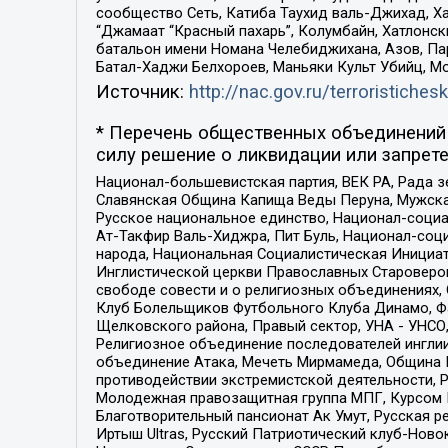
сообщество Сеть, Катиба Таухид валь-Джихад, Хай
“Джамаат “Красный пахарь”, Колумбайн, Хатлонск
батальон имени Номана Челебиджихана, Азов, Па
Батал-Хаджи Белхороев, Маньяки Культ Убийц, М
Источник:
http://nac.gov.ru/terroristichesk
* Перечень общественных объединений 
силу решение о ликвидации или запрете
Национал-большевистская партия, ВЕК РА, Рада 
Славянская Община Капища Веды Перуна, Мужская
Русское национальное единство, Национал-социа
Ат-Такфир Валь-Хиджра, Пит Буль, Национал-соц
народа, Национальная Социалистическая Инициат
Инглистической церкви Православных Староверов
свободе совести и о религиозных объединениях,
Клуб Болельщиков Футбольного Клуба Динамо, Фа
Щелковского района, Правый сектор, УНА - УНСО, У
Религиозное объединение последователей инглии
объединение Атака, Мечеть Мирмамеда, Община К
противодействии экстремистской деятельности, 
Молодежная правозащитная группа МПГ, Курсом П
Благотворительный пансионат Ак Умут, Русская ре
Иртыш Ultras, Русский Патриотический клуб-Нов