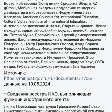
Восточной Европы, Фонд имени Фридриха Эберта, XZ
gGmbH, Мобильная академия поддержки гендерной
демократии и миротворчества, Форум имени Льва
Копелева, American Councils for International Education,
Cultural Vistas, Institute of International Education,
Антивоенное движение Антальи, Открытый диалог, Школа
международных отношений и государственной политики
им Питера Мунка, Российско-канадский демократический
альянс, Школа международных отношений им Нормана
Патерсона, Центр Гражданских Свобод, Фонд Бориса
Немцова за Свободу, Фонд имени Фридриха Науманна за
свободу, Феминистское антивоенное сопротивление,
Комитет независимости Ингушетии, Прометей, Stop
Occupation of Karelia, Вернись живым, Фридом Хаус, СОТА
медиа, Либерально-демократическая Лига Украины
Источник:
https://minjust.gov.ru/ru/documents/7756/
данные на
13.05.2024
* Сведения реестра НКО, выполняющих
функции иностранного агента:
Лилит, Правозащитная группа Гражданин.Армия.Право,
Нижегородский центр немецкой и европейской культуры,