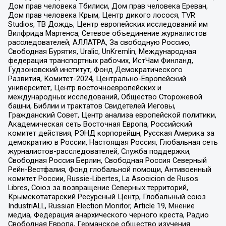
Дом прав человека Тбилиси, Дом прав человека Ереван,
Дом прав человека Крым, Центр дикого лосося, TVR
Studios, ТВ Дождь, Центр европейских исследований им
Вилфрида Мартенса, Сетевое объединение журналистов
расследователей, АЛЛАТРА, За свободную Россию,
Свободная Бурятия, Uralic, UnKremlin, Международная
федерация транспортных рабочих, ИстЧам Финланд,
Гудзоновский институт, Фонд Демократического
Развития, Комитет-2024, Центрально-Европейский
университет, Центр восточноевропейских и
международных исследований, Общество Сторожевой
башни, Библии и трактатов Свидетелей Иеговы,
Гражданский Совет, Центр анализа европейской политики,
Академическая сеть Восточная Европа, Российский
комитет действия, РЭНД корпорейшн, Русская Америка за
демократию в России, Настоящая Россия, Глобальная сеть
журналистов-расследователей, Служба поддержки,
Свободная Россия Берлин, Свободная Россия Северный
Рейн-Вестфалия, Фонд глобальной помощи, Антивоенный
комитет России, Russie-Libertes, La Asocicion de Rusos
Libres, Союз за возвращение Северных территорий,
Крымскотатарский Ресурсный Центр, Глобальный союз
IndustriALL, Russian Election Monitor, Article 19, Мнение
медиа, Федерация анархического черного креста, Радио
Свободная Европа, Германское общество изучения