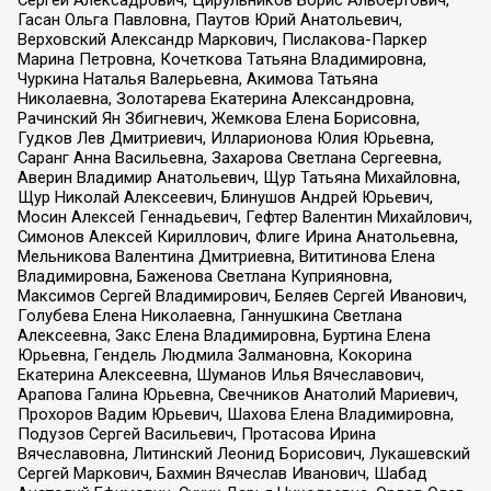
Гасан Ольга Павловна, Паутов Юрий Анатольевич,
Верховский Александр Маркович, Пислакова-Паркер
Марина Петровна, Кочеткова Татьяна Владимировна,
Чуркина Наталья Валерьевна, Акимова Татьяна
Николаевна, Золотарева Екатерина Александровна,
Рачинский Ян Збигневич, Жемкова Елена Борисовна,
Гудков Лев Дмитриевич, Илларионова Юлия Юрьевна,
Саранг Анна Васильевна, Захарова Светлана Сергеевна,
Аверин Владимир Анатольевич, Щур Татьяна Михайловна,
Щур Николай Алексеевич, Блинушов Андрей Юрьевич,
Мосин Алексей Геннадьевич, Гефтер Валентин Михайлович,
Симонов Алексей Кириллович, Флиге Ирина Анатольевна,
Мельникова Валентина Дмитриевна, Вититинова Елена
Владимировна, Баженова Светлана Куприяновна,
Максимов Сергей Владимирович, Беляев Сергей Иванович,
Голубева Елена Николаевна, Ганнушкина Светлана
Алексеевна, Закс Елена Владимировна, Буртина Елена
Юрьевна, Гендель Людмила Залмановна, Кокорина
Екатерина Алексеевна, Шуманов Илья Вячеславович,
Арапова Галина Юрьевна, Свечников Анатолий Мариевич,
Прохоров Вадим Юрьевич, Шахова Елена Владимировна,
Подузов Сергей Васильевич, Протасова Ирина
Вячеславовна, Литинский Леонид Борисович, Лукашевский
Сергей Маркович, Бахмин Вячеслав Иванович, Шабад