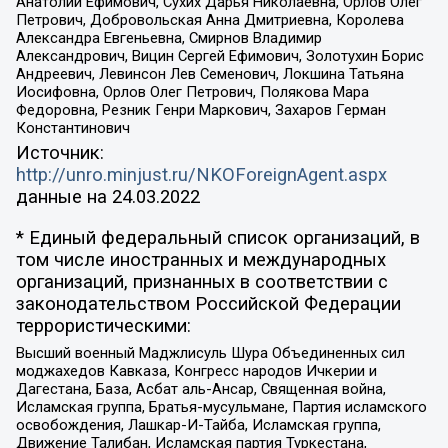
Анатолий Ефимович, Сухих Дарья Николаевна, Орлов Олег
Петрович, Добровольская Анна Дмитриевна, Королева
Александра Евгеньевна, Смирнов Владимир
Александрович, Вицин Сергей Ефимович, Золотухин Борис
Андреевич, Левинсон Лев Семенович, Локшина Татьяна
Иосифовна, Орлов Олег Петрович, Полякова Мара
Федоровна, Резник Генри Маркович, Захаров Герман
Константинович
Источник:
http://unro.minjust.ru/NKOForeignAgent.aspx
данные на
24.03.2022
* Единый федеральный список организаций, в
том числе иностранных и международных
организаций, признанных в соответствии с
законодательством Российской Федерации
террористическими:
Высший военный Маджлисуль Шура Объединенных сил
моджахедов Кавказа, Конгресс народов Ичкерии и
Дагестана, База, Асбат аль-Ансар, Священная война,
Исламская группа, Братья-мусульмане, Партия исламского
освобождения, Лашкар-И-Тайба, Исламская группа,
Движение Талибан, Исламская партия Туркестана,