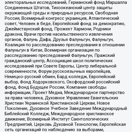
электоральных исследований, Германский фонд Маршалла
Соединенных Штатов, Тихоокеанский центр защиты
окружающей среды и природных ресурсов, Свободная
Россия, Всемирный конгресс украинцев, Атлантический
совет, Человек в беде, Европейский фонд за демократию,
Джеймстаунский фонд, Прожект Хармони, Родники
дракона, Врачи против насильственного извлечения
органов, Фалунь Дафа, Друзья Фалуньгун, Фалуньгун,
Коалиция по расследованию преследования в отношении
Фалуньгун в Китае, Всемирная организация по
расследованию преследований Фалуньгун, Пражский
гражданский центр, Ассоциация школ политических
исследований при Совете Европы, Центр либеральной
современности, Форум русскоязычных европейцев,
Немецко-русский обмен, Бард колледж, Европейский
выбор, Фонд Ходорковского, Оксфордский российский
фонд, Фонд Будущее России, Компания свободы
информации, Проект Медиа, Международное партнерство
за права человека, Духовное Управление Евангельских
Христиан Украинской Христианской Церкви, Новое
Поколение, Духовное Учебное Заведение Международный
Библейский Колледж, Международное христианское
движение, Всемирный Институт Саентологических
Предприятий, Церковь Духовной Технологии, Европейская
сеть организаций по наблюдению за выборами,