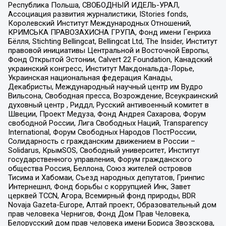
Республика Польша, СВОБОДНЫЙ ИДЕЛЬ-УРАЛ,
Ассоциация развития журналистики, IStories fonds,
Королевский Институт Международных Отношений,
КРИМСЬКА ПРАВОЗАХИСНА ГРУПА, Фонд имени Генриха
Бёлля, Stichting Bellingcat, Bellingcat Ltd, The Insider, Институт
правовой инициативы Центральной и Восточной Европы,
Фонд Открытой Эстонии, Calvert 22 Foundation, Канадский
украинский конгресс, Институт Макдональда-Лорье,
Украинская национальная федерация Канады,
Декабристы, Международный научный центр им Вудро
Вильсона, Свободная пресса, Возрождение, Всеукраинский
духовный центр , Риддл, Русский антивоенный комитет в
Швеции, Проект Медуза, Фонд Андрея Сахарова, Форум
свободной России, Лига Свободных Наций, Transparеncy
International, Форум Свободных Народов ПостРоссии,
Солидарность с гражданским движением в России –
Solidarus, КрымSOS, Свободный университет, Институт
государственного управления, Форум гражданского
общества Россия, Беллона, Союз жителей островов
Тисима и Хабомаи, Съезд народных депутатов, Гринпис
Интернешнл, Фонд борьбы с коррупцией Инк, Завет
церквей TCCN, Агора, Всемирный фонд природы, BDR
Novaja Gazeta-Europe, Алтай проект, Образовательный дом
прав человека Чернигов, Фонд Дом Прав Человека,
Белорусский дом прав человека имени Бориса Звозскова,