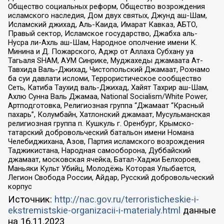
Общество социальных реформ, Общество возрождения
исламского наследия, Дом двух святых, Джунд аш-Шам,
Исламский джихад, Аль-Каида, Имарат Кавказ, АБТО,
Правый сектор, Исламское государство, Джабха аль-
Нусра ли-Ахль аш-Шам, Народное ополчение имени К.
Минина и Д. Пожарского, Аджр от Аллаха Субхану уа
Тагьаля SHAM, АУМ Синрике, Муджахеды джамаата Ат-
Тавхида Валь-Джихад, Чистопольский Джамаат, Рохнамо
ба суи давлати исломи, Террористическое сообщество
Сеть, Катиба Таухид валь-Джихад, Хайят Тахрир аш-Шам,
Ахлю Сунна Валь Джамаа, National Socialism/White Power,
Артподготовка, Религиозная группа “Джамаат “Красный
пахарь”, Колумбайн, Хатлонский джамаат, Мусульманская
религиозная группа п. Кушкуль г. Оренбург, Крымско-
татарский добровольческий батальон имени Номана
Челебиджихана, Азов, Партия исламского возрождения
Таджикистана, Народная самооборона, Дуббайский
джамаат, московская ячейка, Батал-Хаджи Белхороев,
Маньяки Культ Убийц, Молодёжь Которая Улыбается,
Легион Свобода России, Айдар, Русский добровольческий
корпус
Источник:
http://nac.gov.ru/terroristicheskie-i-
ekstremistskie-organizacii-i-materialy.html
данные
на
16.11.2023