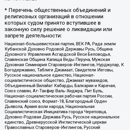
* Перечень общественных объединений и
религиозных организаций в отношении
которых судом принято вступившее в
законную силу решение о ликвидации или
запрете деятельности:
Национал-большевистская партия, ВЕК РА, Рада земли
Кубанской Духовно Родовой Державы Русь, Община
Духовного Управления Асгардской Веси Беловодья,
Славянская Община Капища Веды Перуна, Мужская
Духовная Семинария Староверов-Инглингов, Нурджулар, К
Богодержавию, Таблиги Джамаат, Свидетели Иеговы,
Русское национальное единство, Национал-
социалистическое общество, Джамаат мувахидов,
Объединенный Вилайат Кабарды, Балкарии и Карачая,
Союз славян, Ат-Такфир Валь-Хиджра, Пит Буль,
Национал-социалистическая рабочая партия России,
Славянский союз, Формат-18, Благородный Орден
Дьявола, Армия воли народа, Национальная
Социалистическая Инициатива города Череповца,
Духовно-Родовая Держава Русь, Русское национальное
единство, Древнерусской Инглистической церкви
Православных Староверов-Инглингов, Русский