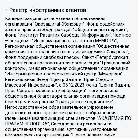
* Реестр иностранных агентов:
Калининградская региональная общественная организация "Экозащита!-Женсовет", Фонд содействия защите прав и свобод граждан "Общественный вердикт", Фонд "Институт Развития Свободы Информации", Частное учреждение "Информационное агентство МЕМО. РУ", Региональная общественная организация "Общественная комиссия по сохранению наследия академика Сахарова", Фонд поддержки свободы прессы, Санкт-Петербургская общественная правозащитная организация "Гражданский контроль", Межрегиональная общественная организация "Информационно-просветительский центр "Мемориал", Региональный Фонд "Центр Защиты Прав Средств Массовой Информации", с 05.12.2023 Фонд "Центр Защиты Прав Средств массовой информации", Региональная общественная благотворительная организация помощи беженцам и мигрантам "Гражданское содействие", Негосударственное образовательное учреждение дополнительного профессионального образования (повышение квалификации) специалистов "АКАДЕМИЯ ПО ПРАВАМ ЧЕЛОВЕКА", Свердловская региональная общественная организация "Сутяжник", Автономная некоммерческая организация "Центр независимых социологических исследований", Союз общественных объединений "Российский исследовательский центр по правам человека", Региональное общественное учреждение научно-информационный центр "МЕМОРИАЛ", Некоммерческая организация "Фонд защиты гласности", Автономная некоммерческая организация "Институт прав человека", Городская общественная организация "Екатеринбургское общество "МЕМОРИАЛ", Городская общественная организация "Рязанское историко-просветительское и правозащитное общество "Мемориал" (Рязанский Мемориал), Челябинский региональный орган общественной самодеятельности – женское общественное объединение "Женщины Евразии", Челябинский региональный орган общественной самодеятельности "Уральская правозащитная группа", Фонд содействия защите здоровья и социальной справедливости имени Андрея Рылькова, Автономная Некоммерческая Организация "Аналитический Центр Юрия Левады", Автономная некоммерческая организация социальной поддержки населения "Проект Апрель", Региональная общественная организация помощи женщинам и детям, находящимся в кризисной ситуации "Информационно-методический центр "Анна", Фонд содействия развитию массовых коммуникаций и правовому просвещению "Так-так-Так", Фонд содействия устойчивому развитию "Серебряная тайга", Свердловский региональный общественный фонд социальных проектов "Новое время", "Idel.Реалии", Кавказ.Реалии, Крым.Реалии, Телеканал Настоящее Время, Татаро-башкирская служба Радио Свобода (Azatliq Radiosi), Радио Свободная Европа/Радио Свобода (PCE/PC), "Сибирь.Реалии", "Фактограф", Благотворительный фонд помощи осужденным и их семьям, Автономная некоммерческая организация "Институт глобализации и социальных движений", Фонд "В защиту прав заключенных", Частное учреждение "Центр поддержки и содействия развитию средств массовой информации", Пензенский региональный общественный благотворительный фонд "Гражданский союз", "Север.Реалии", Некоммерческая организация Фонд "Правовая инициатива", Общество с ограниченной ответственностью "Радио Свободная Европа/Радио Свобода", Чешское информационное агентство "MEDIUM-ORIENT", Красноярская региональная общественная организация "Мы против СПИДа", Камалягин Денис Николаевич, Маркелов Сергей Евгеньевич, Пономарев Лев Александрович, Савицкая Людмила Алексеевна, Автономная некоммерческая организация "Центр по работе с проблемой насилия "НАСИЛИЮ.НЕТ", Межрегиональный профессиональный союз работников здравоохранения "Альянс врачей", Юридическое лицо, зарегистрированное в Латвийской Республике, SIA "Medusa Project" (регистрационный номер 40103797863, дата регистрации 10.06.2014), Некоммерческая организация "Фонд по борьбе с коррупцией", Автономная некоммерческая организация "Институт права и публичной политики", Баданин Роман Сергеевич, Гликин Максим Александрович, Железнова Мария Михайловна, Лукьянова Юлия Сергеевна, Маетная Елизавета Витальевна, Маняхин Петр Борисович, Чуракова Ольга Владимировна, Ярош Юлия Петровна, Юридическое лицо "The Insider SIA", зарегистрированное в Риге, Латвийская Республика (дата регистрации 26.06.2015), являющееся администратором доменного имени интернет-издания "The Insider SIA", https://theins.ru, Постернак Алексей Евгеньевич, Рубин Михаил Аркадьевич, Анин Роман Александрович, Юридическое лицо Istories fonds, зарегистрированное в Латвийской Республике (регистрационный номер 50008295751, дата регистрации 24.02.2020), Великовский Дмитрий Александрович, Долинина Ирина Николаевна, Мароховская Алеся Алексеевна, Шлейнов Роман Юрьевич, Шмагун Олеся Валентиновна, Общество с ограниченной ответственностью "Альтаир 2021", Общество с ограниченной ответственностью "Вега 2021", Общество с ограниченной ответственностью "Главный редактор 2021", Общество с ограниченной ответственностью "Ромашки монолит", Важенков Артем Валерьевич, Ивановская областная общественная организация "Центр гендерных исследований", Гурман Юрий Альбертович, Медиапроект "ОВД-Инфо", Егоров Владимир Владимирович, Жилинский Владимир Александрович, Общество с ограниченной ответственностью "ЗП", Иванова София Юрьевна, Карезина Инна Павловна, Кильтау Екатерина Викторовна, Петров Алексей Викторович, Пискунов Сергей Евгеньевич, Смирнов Сергей Сергеевич, Тихонов Михаил Сергеевич, Общество с ограниченной ответственностью "ЖУРНАЛИСТ-ИНОСТРАННЫЙ АГЕНТ", Арапова Галина Юрьевна, Вольтская Татьяна Анатольевна, Американская компания "Mason G.E.S. Anonymous Foundation" (США), являющаяся владельцем интернет-издания https://mnews.world/, Компания "Stichting Bellingcat", зарегистрированная в Нидерландах (дата регистрации 11.07.2018), Захаров Андрей Вячеславович, Клепиковская Екатерина Дмитриевна, Общество с ограниченной ответственностью "МЕМО", Перл Роман Александрович, Симонов Евгений Алексеевич, Соловьева Елена Анатольевна, Сотников Даниил Владимирович, Сурначева Елизавета Дмитриевна, Автономная некоммерческая организация по защите прав человека и информированию населения "Якутия – Наше Мнение", Общество с ограниченной ответственностью "Москоу диджитал медиа", с 26.01.2023 Общество с ограниченной ответственностью "Чайка Белые сады", Ветошкина Валерия Валерьевна, Заговора Максим Александрович, Межрегиональное общественное движение "Российская ЛГБТ - сеть", Оленичев Максим Владимирович, Павлов Иван Юрьевич, Скворцова Елена Сергеевна, Общество с ограниченной ответственностью "Как бы инагент", Кочетков Игорь Викторович, Общество с ограниченной ответственностью "Честные выборы", Еланчик Олег Александрович, Общество с ограниченной ответственностью "Нобелевский призыв", Гималова Регина Эмилевна, Григорьев Андрей Валерьевич, Григорьева Алина Александровна, Ассоциация по содействию защите прав призывников, альтернативнослужащих и военнослужащих "Правозащитная группа "Гражданин.Армия.Право", Хисамова Регина Фаритовна, Автономная некоммерческая организация по реализации социально-правовых программ "Лилит", Дальневосточное общественное движение "Маяк", Санкт-Петербургская ЛГБТ-инициативная группа "Выход", Инициативная группа ЛГБТ+ "Реверс", Алексеев Андрей Викторович, Бекбулатова Таисия Львовна, Беляев Иван Михайлович, Владыкина Елена Сергеевна, Гельман Марат Александрович, Никульшина Вероника Юрьевна, Толоконникова Надежда Андреевна, Шендерович Виктор Анатольевич, Общество с ограниченной ответственностью "Данное сообщение", Общество с ограниченной ответственностью Издательский дом "Новая глава", Айнбиндер Александра Александровна, Московский комьюнити-центр для ЛГБТ+инициатив, Благотворительный фонд развития филантропии, Deutsche Welle (Германия, Kurt-Schumacher-Strasse 3, 53113 Bonn), Борзунова Мария Михайловна, Воробьев Виктор Викторович, Голубева Анна Львовна, Константинова Алла Михайловна, Малкова Ирина Владимировна, Мурадов Мурад Абдулгалимович, Осетинская Елизавета Николаевна, Понасенков Евгений Николаевич, Ганапольский Матвей Юрьевич, Киселев Евгений Алексеевич, Борухович Ирина Григорьевна, Дремин Иван Тимофеевич, Дубровский Дмитрий Викторович, Красноярская региональная общественная организация поддержки и развития альтернативных образовательных технологий и межкультурных коммуникаций "ИНТЕРРА", Маяковская Екатерина Алексеевна, Фейгин Марк Захарович, Филимонов Андрей Викторович, Дзугкоева Регина Николаевна, Доброхотов Роман Александрович, Дудь Юрий Александрович, Елкин Сергей Владимирович, Кругликов Кирилл Игоревич, Сабунаева Мария Леонидовна, Семенов Алексей Владимирович, Шаинян Карен Багратович, Шульман Екатерина Михайловна, Асафьев Артур Валерьевич, Вахштайн Виктор Семенович, Венедиктов Алексей Алексеевич, Лушникова Екатерина Евгеньевна, Волков Леонид Михайлович, Невзоров Александр Глебович, Пархоменко Сергей Борисович, Сироткин Ярослав Николаевич, Кара-Мурза Владимир Владимирович, Баранова Наталья Владимировна, Гозман Леонид Яковлевич, Кагарлицкий Борис Юльевич, Климарев Михаил Валерьевич, Милов Владимир Станиславович, Автономная некоммерческая организация Краснодарский центр современного искусства "Типография", Моргенштерн Алишер Тагирович, Соболь Любовь Эдуардовна, Общество с ограниченной ответственностью "ЛИЗА НОРМ", Каспаров Гарри Кимович, Ходорковский Михаил Борисович, Общество с ограниченной ответственностью "Апрельские тезисы", Данилович Ирина Брониславовна, Кашин Олег Владимирович, Петров Николай Владимирович, Пивоваров Алексей Владимирович, Соколов Михаил Владимирович, Цветкова Юлия Владимировна, Чичваркин Евгений Александрович, Комитет против пыток/Команда против пыток, Общество с ограниченной ответственностью "Первый научный", Общество с ограниченной ответственностью "Вертолет и ко", Белоцерковская Вероника Борисовна, Кац Максим Евгеньевич, Лазарева Татьяна Юрьевна, Шаведдинов Руслан Табризович, Яшин Илья Валерьевич, Общество с ограниченной ответственностью "Иноагент ААВ", Алешковский Дмитрий Петрович, Альбац Евгения Марковна, Быков Дмитрий Львович, Галямина Юлия Евгеньевна, Лойко Сергей Леонидович, Мартынов Кирилл Константинович, Медведев Сергей Александрович, Крашенинников Федор Геннадиевич, Гордеева Катерина Вл