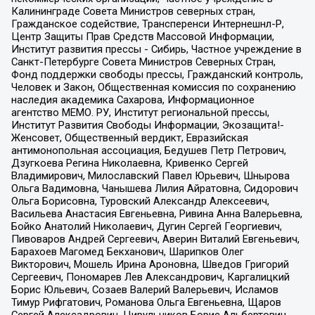
Калининграде Совета Министров северных стран,
Гражданское содействие, Трансперенси Интернешнл-Р,
Центр Защиты Прав Средств Массовой Информации,
Институт развития прессы - Сибирь, Частное учреждение в
Санкт-Петербурге Совета Министров Северных Стран,
Фонд поддержки свободы прессы, Гражданский контроль,
Человек и Закон, Общественная комиссия по сохранению
наследия академика Сахарова, Информационное
агентство МЕМО. РУ, Институт региональной прессы,
Институт Развития Свободы Информации, Экозащита!-
Женсовет, Общественный вердикт, Евразийская
антимонопольная ассоциация, Бедушев Петр Петрович,
Дзугкоева Регина Николаевна, Кривенко Сергей
Владимирович, Милославский Павел Юрьевич, Шнырова
Ольга Вадимовна, Чанышева Лилия Айратовна, Сидорович
Ольга Борисовна, Туровский Александр Алексеевич,
Васильева Анастасия Евгеньевна, Ривина Анна Валерьевна,
Бойко Анатолий Николаевич, Дугин Сергей Георгиевич,
Пивоваров Андрей Сергеевич, Аверин Виталий Евгеньевич,
Барахоев Магомед Бекханович, Шарипков Олег
Викторович, Мошель Ирина Ароновна, Шведов Григорий
Сергеевич, Пономарев Лев Александрович, Каргалицкий
Борис Юльевич, Созаев Валерий Валерьевич, Исламов
Тимур Рифгатович, Романова Ольга Евгеньевна, Щаров
Сергей Алексадрович, Цирульников Борис Альбертович,