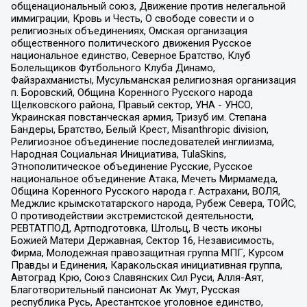
общенациональный союз, Движение против нелегальной
иммиграции, Кровь и Честь, О свободе совести и о
религиозных объединениях, Омская организация
общественного политического движения Русское
национальное единство, Северное Братство, Клуб
Болельщиков Футбольного Клуба Динамо,
Файзрахманисты, Мусульманская религиозная организация
п. Боровский, Община Коренного Русского народа
Щелковского района, Правый сектор, УНА - УНСО,
Украинская повстанческая армия, Тризуб им. Степана
Бандеры, Братство, Белый Крест, Misanthropic division,
Религиозное объединение последователей инглиизма,
Народная Социальная Инициатива, TulaSkins,
Этнополитическое объединение Русские, Русское
национальное объединение Атака, Мечеть Мирмамеда,
Община Коренного Русского народа г. Астрахани, ВОЛЯ,
Меджлис крымскотатарского народа, Рубеж Севера, ТОЙС,
О противодействии экстремистской деятельности,
РЕВТАТПОД, Артподготовка, Штольц, В честь иконы
Божией Матери Державная, Сектор 16, Независимость,
Фирма, Молодежная правозащитная группа МПГ, Курсом
Правды и Единения, Каракольская инициативная группа,
Автоград Крю, Союз Славянских Сил Руси, Алля-Аят,
Благотворительный пансионат Ак Умут, Русская
республика Русь, Арестантское уголовное единство,