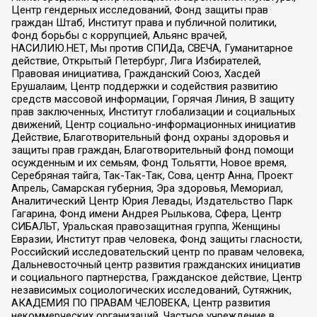
Центр гендерных исследований, Фонд защиты прав
граждан Штаб, Институт права и публичной политики,
Фонд борьбы с коррупцией, Альянс врачей,
НАСИЛИЮ.НЕТ, Мы против СПИДа, СВЕЧА, Гуманитарное
действие, Открытый Петербург, Лига Избирателей,
Правовая инициатива, Гражданский Союз, Хасдей
Ерушалаим, Центр поддержки и содействия развитию
средств массовой информации, Горячая Линия, В защиту
прав заключенных, Институт глобализации и социальных
движений, Центр социально-информационных инициатив
Действие, Благотворительный фонд охраны здоровья и
защиты прав граждан, Благотворительный фонд помощи
осужденным и их семьям, Фонд Тольятти, Новое время,
Серебряная тайга, Так-Так-Так, Сова, центр Анна, Проект
Апрель, Самарская губерния, Эра здоровья, Мемориал,
Аналитический Центр Юрия Левады, Издательство Парк
Гагарина, Фонд имени Андрея Рылькова, Сфера, Центр
СИБАЛЬТ, Уральская правозащитная группа, Женщины
Евразии, Институт прав человека, Фонд защиты гласности,
Российский исследовательский центр по правам человека,
Дальневосточный центр развития гражданских инициатив
и социального партнерства, Гражданское действие, Центр
независимых социологических исследований, Сутяжник,
АКАДЕМИЯ ПО ПРАВАМ ЧЕЛОВЕКА, Центр развития
некоммерческих организаций, Частное учреждение в