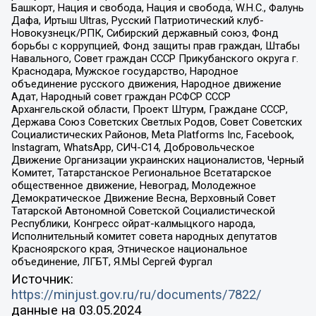
Башкорт, Нация и свобода, Нация и свобода, W.H.С., Фалунь
Дафа, Иртыш Ultras, Русский Патриотический клуб-
Новокузнецк/РПК, Сибирский державный союз, Фонд
борьбы с коррупцией, Фонд защиты прав граждан, Штабы
Навального, Совет граждан СССР Прикубанского округа г.
Краснодара, Мужское государство, Народное
объединение русского движения, Народное движение
Адат, Народный совет граждан РСФСР СССР
Архангельской области, Проект Штурм, Граждане СССР,
Держава Союз Советских Светлых Родов, Совет Советских
Социалистических Районов, Meta Platforms Inc, Facebook,
Instagram, WhatsApp, СИЧ-С14, Добровольческое
Движение Организации украинских националистов, Черный
Комитет, Татарстанское Региональное Всетатарское
общественное движение, Невоград, Молодежное
Демократическое Движение Весна, Верховный Совет
Татарской Автономной Советской Социалистической
Республики, Конгресс ойрат-калмыцкого народа,
Исполнительный комитет совета народных депутатов
Красноярского края, Этническое национальное
объединение, ЛГБТ, Я.МЫ Сергей Фургал
Источник:
https://minjust.gov.ru/ru/documents/7822/
данные на
03.05.2024