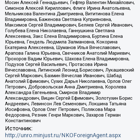
Мосин Алексей Геннадьевич, Гефтер Валентин Михайлович,
Симонов Алексей Кириллович, Флиге Ирина Анатольевна,
Мельникова Валентина Дмитриевна, Вититинова Елена
Владимировна, Баженова Светлана Куприяновна,
Максимов Сергей Владимирович, Беляев Сергей Иванович,
Голубева Елена Николаевна, Ганнушкина Светлана
Алексеевна, Закс Елена Владимировна, Буртина Елена
Юрьевна, Гендель Людмила Залмановна, Кокорина
Екатерина Алексеевна, Шуманов Илья Вячеславович,
Арапова Галина Юрьевна, Свечников Анатолий Мариевич,
Прохоров Вадим Юрьевич, Шахова Елена Владимировна,
Подузов Сергей Васильевич, Протасова Ирина
Вячеславовна, Литинский Леонид Борисович, Лукашевский
Сергей Маркович, Бахмин Вячеслав Иванович, Шабад
Анатолий Ефимович, Сухих Дарья Николаевна, Орлов Олег
Петрович, Добровольская Анна Дмитриевна, Королева
Александра Евгеньевна, Смирнов Владимир
Александрович, Вицин Сергей Ефимович, Золотухин Борис
Андреевич, Левинсон Лев Семенович, Локшина Татьяна
Иосифовна, Орлов Олег Петрович, Полякова Мара
Федоровна, Резник Генри Маркович, Захаров Герман
Константинович
Источник:
http://unro.minjust.ru/NKOForeignAgent.aspx