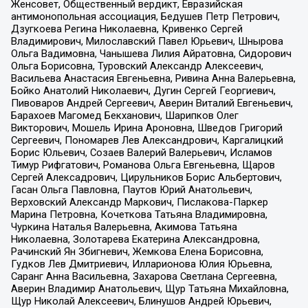
Женсовет, Общественный вердикт, Евразийская
антимонопольная ассоциация, Бедушев Петр Петрович,
Дзугкоева Регина Николаевна, Кривенко Сергей
Владимирович, Милославский Павел Юрьевич, Шнырова
Ольга Вадимовна, Чанышева Лилия Айратовна, Сидорович
Ольга Борисовна, Туровский Александр Алексеевич,
Васильева Анастасия Евгеньевна, Ривина Анна Валерьевна,
Бойко Анатолий Николаевич, Дугин Сергей Георгиевич,
Пивоваров Андрей Сергеевич, Аверин Виталий Евгеньевич,
Барахоев Магомед Бекханович, Шарипков Олег
Викторович, Мошель Ирина Ароновна, Шведов Григорий
Сергеевич, Пономарев Лев Александрович, Каргалицкий
Борис Юльевич, Созаев Валерий Валерьевич, Исламов
Тимур Рифгатович, Романова Ольга Евгеньевна, Щаров
Сергей Алексадрович, Цирульников Борис Альбертович,
Гасан Ольга Павловна, Паутов Юрий Анатольевич,
Верховский Александр Маркович, Пислакова-Паркер
Марина Петровна, Кочеткова Татьяна Владимировна,
Чуркина Наталья Валерьевна, Акимова Татьяна
Николаевна, Золотарева Екатерина Александровна,
Рачинский Ян Збигневич, Жемкова Елена Борисовна,
Гудков Лев Дмитриевич, Илларионова Юлия Юрьевна,
Саранг Анна Васильевна, Захарова Светлана Сергеевна,
Аверин Владимир Анатольевич, Щур Татьяна Михайловна,
Щур Николай Алексеевич, Блинушов Андрей Юрьевич,