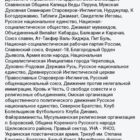
Славянская Община Капища Веды Перуна, Мужская
Духовная Семинария Староверов-Инглингов, Нурджулар, К
Богодержавию, Таблиги Джамаат, Свидетели Иеговы,
Русское национальное единство, Национал-
социалистическое общество, Джамаат мувахидов,
Объединенный Вилайат Кабарды, Балкарии и Карачая,
Союз славян, Ат-Такфир Валь-Хиджра, Пит Буль,
Национал-социалистическая рабочая партия России,
Славянский союз, Формат-18, Благородный Орден
Дьявола, Армия воли народа, Национальная
Социалистическая Инициатива города Череповца,
Духовно-Родовая Держава Русь, Русское национальное
единство, Древнерусской Инглистической церкви
Православных Староверов-Инглингов, Русский
общенациональный союз, Движение против нелегальной
иммиграции, Кровь и Честь, О свободе совести и о
религиозных объединениях, Омская организация
общественного политического движения Русское
национальное единство, Северное Братство, Клуб
Болельщиков Футбольного Клуба Динамо,
Файзрахманисты, Мусульманская религиозная организация
п. Боровский, Община Коренного Русского народа
Щелковского района, Правый сектор, УНА - УНСО,
Украинская повстанческая армия, Тризуб им. Степана
Бандеры, Братство, Белый Крест, Misanthropic division,