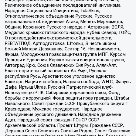
Религиозное объединение последователей инглиизма,
Народная Социальная Инициатива, TulaSkins,
Этнополитическое объединение Русские, Русское
национальное объединение Атака, Мечеть Мирмамеда,
Община Коренного Русского народа г. Астрахани, ВОЛЯ,
Меджлис крымскотатарского народа, Рубеж Севера, ТОЙС,
О противодействии экстремистской деятельности,
РЕВТАТПОД, Артподготовка, Штольц, В честь иконы
Божией Матери Державная, Сектор 16, Независимость,
Фирма, Молодежная правозащитная группа МПГ, Курсом
Правды и Единения, Каракольская инициативная группа,
Автоград Крю, Союз Славянских Сил Руси, Алля-Аят,
Благотворительный пансионат Ак Умут, Русская
республика Русь, Арестантское уголовное единство,
Башкорт, Нация и свобода, Нация и свобода, W.H.С., Фалунь
Дафа, Иртыш Ultras, Русский Патриотический клуб-
Новокузнецк/РПК, Сибирский державный союз, Фонд
борьбы с коррупцией, Фонд защиты прав граждан, Штабы
Навального, Совет граждан СССР Прикубанского округа г.
Краснодара, Мужское государство, Народное
объединение русского движения, Народное движение
Адат, Народный совет граждан РСФСР СССР
Архангельской области, Проект Штурм, Граждане СССР,
Держава Союз Советских Светлых Родов, Совет Советских