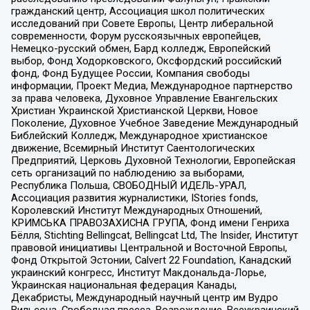
гражданский центр, Ассоциация школ политических
исследований при Совете Европы, Центр либеральной
современности, Форум русскоязычных европейцев,
Немецко-русский обмен, Бард колледж, Европейский
выбор, Фонд Ходорковского, Оксфордский российский
фонд, Фонд Будущее России, Компания свободы
информации, Проект Медиа, Международное партнерство
за права человека, Духовное Управление Евангельских
Христиан Украинской Христианской Церкви, Новое
Поколение, Духовное Учебное Заведение Международный
Библейский Колледж, Международное христианское
движение, Всемирный Институт Саентологических
Предприятий, Церковь Духовной Технологии, Европейская
сеть организаций по наблюдению за выборами,
Республика Польша, СВОБОДНЫЙ ИДЕЛЬ-УРАЛ,
Ассоциация развития журналистики, IStories fonds,
Королевский Институт Международных Отношений,
КРИМСЬКА ПРАВОЗАХИСНА ГРУПА, Фонд имени Генриха
Бёлля, Stichting Bellingcat, Bellingcat Ltd, The Insider, Институт
правовой инициативы Центральной и Восточной Европы,
Фонд Открытой Эстонии, Calvert 22 Foundation, Канадский
украинский конгресс, Институт Макдональда-Лорье,
Украинская национальная федерация Канады,
Декабристы, Международный научный центр им Вудро