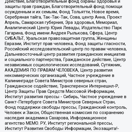
Действие, Благотворительный фонд охраны здоровья и
защиты прав граждан, Благотворительный фонд помощи
осужденным и их семьям, Фонд Тольятти, Новое время,
Серебряная тайга, Так-Так-Так, Сова, центр Анна, Проект
Апрель, Самарская губерния, Эра здоровья, Мемориал,
Аналитический Центр Юрия Левады, Издательство Парк
Гагарина, Фонд имени Андрея Рылькова, Сфера, Центр
СИБАЛЬТ, Уральская правозащитная группа, Женщины
Евразии, Институт прав человека, Фонд защиты гласности,
Российский исследовательский центр по правам человека,
Дальневосточный центр развития гражданских инициатив
и социального партнерства, Гражданское действие, Центр
независимых социологических исследований, Сутяжник,
АКАДЕМИЯ ПО ПРАВАМ ЧЕЛОВЕКА, Центр развития
некоммерческих организаций, Частное учреждение в
Калининграде Совета Министров северных стран,
Гражданское содействие, Трансперенси Интернешнл-Р,
Центр Защиты Прав Средств Массовой Информации,
Институт развития прессы - Сибирь, Частное учреждение в
Санкт-Петербурге Совета Министров Северных Стран,
Фонд поддержки свободы прессы, Гражданский контроль,
Человек и Закон, Общественная комиссия по сохранению
наследия академика Сахарова, Информационное
агентство МЕМО. РУ, Институт региональной прессы,
Институт Развития Свободы Информации, Экозащита!-