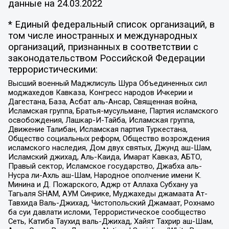
данные на
24.03.2022
* Единый федеральный список организаций, в
том числе иностранных и международных
организаций, признанных в соответствии с
законодательством Российской Федерации
террористическими:
Высший военный Маджлисуль Шура Объединенных сил
моджахедов Кавказа, Конгресс народов Ичкерии и
Дагестана, База, Асбат аль-Ансар, Священная война,
Исламская группа, Братья-мусульмане, Партия исламского
освобождения, Лашкар-И-Тайба, Исламская группа,
Движение Талибан, Исламская партия Туркестана,
Общество социальных реформ, Общество возрождения
исламского наследия, Дом двух святых, Джунд аш-Шам,
Исламский джихад, Аль-Каида, Имарат Кавказ, АБТО,
Правый сектор, Исламское государство, Джабха аль-
Нусра ли-Ахль аш-Шам, Народное ополчение имени К.
Минина и Д. Пожарского, Аджр от Аллаха Субхану уа
Тагьаля SHAM, АУМ Синрике, Муджахеды джамаата Ат-
Тавхида Валь-Джихад, Чистопольский Джамаат, Рохнамо
ба суи давлати исломи, Террористическое сообщество
Сеть, Катиба Таухид валь-Джихад, Хайят Тахрир аш-Шам,