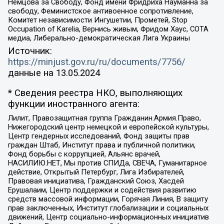
Немцова за Свободу, Фонд имени Фридриха Науманна за
свободу, Феминистское антивоенное сопротивление,
Комитет независимости Ингушетии, Прометей, Stop
Occupation of Karelia, Вернись живым, Фридом Хаус, СОТА
медиа, Либерально-демократическая Лига Украины
Источник:
https://minjust.gov.ru/ru/documents/7756/
данные на
13.05.2024
* Сведения реестра НКО, выполняющих
функции иностранного агента:
Лилит, Правозащитная группа Гражданин.Армия.Право,
Нижегородский центр немецкой и европейской культуры,
Центр гендерных исследований, Фонд защиты прав
граждан Штаб, Институт права и публичной политики,
Фонд борьбы с коррупцией, Альянс врачей,
НАСИЛИЮ.НЕТ, Мы против СПИДа, СВЕЧА, Гуманитарное
действие, Открытый Петербург, Лига Избирателей,
Правовая инициатива, Гражданский Союз, Хасдей
Ерушалаим, Центр поддержки и содействия развитию
средств массовой информации, Горячая Линия, В защиту
прав заключенных, Институт глобализации и социальных
движений, Центр социально-информационных инициатив