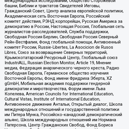
международных исследований, Общество Сторожевой
башни, Библии и трактатов Свидетелей Иеговы,
Гражданский Совет, Центр анализа европейской политики,
Академическая сеть Восточная Европа, Российский
комитет действия, РЭНД корпорейшн, Русская Америка за
демократию в России, Настоящая Россия, Глобальная сеть
журналистов-расследователей, Служба поддержки,
Свободная Россия Берлин, Свободная Россия Северный
Рейн-Вестфалия, Фонд глобальной помощи, Антивоенный
комитет России, Russie-Libertes, La Asocicion de Rusos
Libres, Союз за возвращение Северных территорий,
Крымскотатарский Ресурсный Центр, Глобальный союз
IndustriALL, Russian Election Monitor, Article 19, Мнение
медиа, Федерация анархического черного креста, Радио
Свободная Европа, Германское общество изучения
Восточной Европы, Фонд имени Фридриха Эберта, XZ
gGmbH, Мобильная академия поддержки гендерной
демократии и миротворчества, Форум имени Льва
Копелева, American Councils for International Education,
Cultural Vistas, Institute of International Education,
Антивоенное движение Антальи, Открытый диалог, Школа
международных отношений и государственной политики
им Питера Мунка, Российско-канадский демократический
альянс, Школа международных отношений им Нормана
Патерсона, Центр Гражданских Свобод, Фонд Бориса