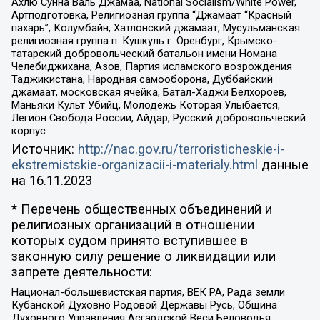
Ахлю Сунна Валь Джамаа, National Socialism/White Power,
Артподготовка, Религиозная группа “Джамаат “Красный
пахарь”, Колумбайн, Хатлонский джамаат, Мусульманская
религиозная группа п. Кушкуль г. Оренбург, Крымско-
татарский добровольческий батальон имени Номана
Челебиджихана, Азов, Партия исламского возрождения
Таджикистана, Народная самооборона, Дуббайский
джамаат, московская ячейка, Батал-Хаджи Белхороев,
Маньяки Культ Убийц, Молодёжь Которая Улыбается,
Легион Свобода России, Айдар, Русский добровольческий
корпус
Источник:
http://nac.gov.ru/terroristicheskie-i-
ekstremistskie-organizacii-i-materialy.html
данные
на
16.11.2023
* Перечень общественных объединений и
религиозных организаций в отношении
которых судом принято вступившее в
законную силу решение о ликвидации или
запрете деятельности:
Национал-большевистская партия, ВЕК РА, Рада земли
Кубанской Духовно Родовой Державы Русь, Община
Духовного Управления Асгардской Веси Беловодья,