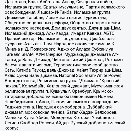
Дагестана, База, Асбат аль-Ансар, Священная война,
Исламская группа, Братья-мусульмане, Партия исламского
освобождения, Лашкар-И-Тайба, Исламская группа,
Движение Талибан, Исламская партия Туркестана,
Общество социальных реформ, Общество возрождения
исламского наследия, Дом двух святых, Джунд аш-Шам,
Исламский джихад, Аль-Каида, Имарат Кавказ, АБТО,
Правый сектор, Исламское государство, Джабха аль-
Нусра ли-Ахль аш-Шам, Народное ополчение имени К.
Минина и Д. Пожарского, Аджр от Аллаха Субхану уа
Тагьаля SHAM, АУМ Синрике, Муджахеды джамаата Ат-
Тавхида Валь-Джихад, Чистопольский Джамаат, Рохнамо
ба суи давлати исломи, Террористическое сообщество
Сеть, Катиба Таухид валь-Джихад, Хайят Тахрир аш-Шам,
Ахлю Сунна Валь Джамаа, National Socialism/White Power,
Артподготовка, Религиозная группа “Джамаат “Красный
пахарь”, Колумбайн, Хатлонский джамаат, Мусульманская
религиозная группа п. Кушкуль г. Оренбург, Крымско-
татарский добровольческий батальон имени Номана
Челебиджихана, Азов, Партия исламского возрождения
Таджикистана, Народная самооборона, Дуббайский
джамаат, московская ячейка, Батал-Хаджи Белхороев,
Маньяки Культ Убийц, Молодёжь Которая Улыбается,
Легион Свобода России, Айдар, Русский добровольческий
корпус