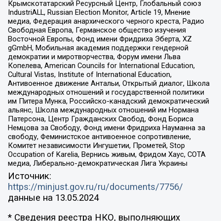
Крымскотатарский Ресурсный Центр, Глобальный союз
IndustriALL, Russian Election Monitor, Article 19, Мнение
медиа, Федерация анархического черного креста, Радио
Свободная Европа, Германское общество изучения
Восточной Европы, Фонд имени Фридриха Эберта, XZ
gGmbH, Мобильная академия поддержки гендерной
демократии и миротворчества, Форум имени Льва
Копелева, American Councils for International Education,
Cultural Vistas, Institute of International Education,
Антивоенное движение Антальи, Открытый диалог, Школа
международных отношений и государственной политики
им Питера Мунка, Российско-канадский демократический
альянс, Школа международных отношений им Нормана
Патерсона, Центр Гражданских Свобод, Фонд Бориса
Немцова за Свободу, Фонд имени Фридриха Науманна за
свободу, Феминистское антивоенное сопротивление,
Комитет независимости Ингушетии, Прометей, Stop
Occupation of Karelia, Вернись живым, Фридом Хаус, СОТА
медиа, Либерально-демократическая Лига Украины
Источник:
https://minjust.gov.ru/ru/documents/7756/
данные на
13.05.2024
* Сведения реестра НКО, выполняющих