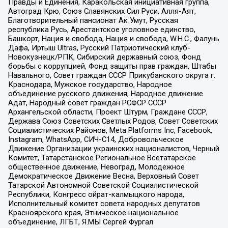
Правды и Единения, Каракольская инициативная группа,
Автоград Крю, Союз Славянских Сил Руси, Алля-Аят,
Благотворительный пансионат Ак Умут, Русская
республика Русь, Арестантское уголовное единство,
Башкорт, Нация и свобода, Нация и свобода, W.H.С., Фалунь
Дафа, Иртыш Ultras, Русский Патриотический клуб-
Новокузнецк/РПК, Сибирский державный союз, Фонд
борьбы с коррупцией, Фонд защиты прав граждан, Штабы
Навального, Совет граждан СССР Прикубанского округа г.
Краснодара, Мужское государство, Народное
объединение русского движения, Народное движение
Адат, Народный совет граждан РСФСР СССР
Архангельской области, Проект Штурм, Граждане СССР,
Держава Союз Советских Светлых Родов, Совет Советских
Социалистических Районов, Meta Platforms Inc, Facebook,
Instagram, WhatsApp, СИЧ-С14, Добровольческое
Движение Организации украинских националистов, Черный
Комитет, Татарстанское Региональное Всетатарское
общественное движение, Невоград, Молодежное
Демократическое Движение Весна, Верховный Совет
Татарской Автономной Советской Социалистической
Республики, Конгресс ойрат-калмыцкого народа,
Исполнительный комитет совета народных депутатов
Красноярского края, Этническое национальное
объединение, ЛГБТ, Я.МЫ Сергей Фургал