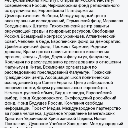
Республиканский Институт, Открытая Россия, Институт
современной России, Черноморский фонд регионального
сотрудничества, Европейская Платформа за
Демократические Выборы, Международный центр
электоральных исследований, Германский фонд Маршалла
Соединенных Штатов, Тихоокеанский центр защиты
окружающей среды и природных ресурсов, Свободная
Россия, Всемирный конгресс украинцев, Атлантический
совет, Человек в беде, Европейский фонд за демократию,
Джеймстаунский фонд, Прожект Хармони, Родники
дракона, Врачи против насильственного извлечения
органов, Фалунь Дафа, Друзья Фалуньгун, Фалуньгун,
Коалиция по расследованию преследования в отношении
Фалуньгун в Китае, Всемирная организация по
расследованию преследований Фалуньгун, Пражский
гражданский центр, Ассоциация школ политических
исследований при Совете Европы, Центр либеральной
современности, Форум русскоязычных европейцев,
Немецко-русский обмен, Бард колледж, Европейский
выбор, Фонд Ходорковского, Оксфордский российский
фонд, Фонд Будущее России, Компания свободы
информации, Проект Медиа, Международное партнерство
за права человека, Духовное Управление Евангельских
Христиан Украинской Христианской Церкви, Новое
Поколение, Духовное Учебное Заведение Международный