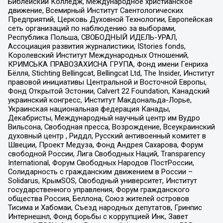
Библейский Колледж, Международное христианское
движение, Всемирный Институт Саентологических
Предприятий, Церковь Духовной Технологии, Европейская
сеть организаций по наблюдению за выборами,
Республика Польша, СВОБОДНЫЙ ИДЕЛЬ-УРАЛ,
Ассоциация развития журналистики, IStories fonds,
Королевский Институт Международных Отношений,
КРИМСЬКА ПРАВОЗАХИСНА ГРУПА, Фонд имени Генриха
Бёлля, Stichting Bellingcat, Bellingcat Ltd, The Insider, Институт
правовой инициативы Центральной и Восточной Европы,
Фонд Открытой Эстонии, Calvert 22 Foundation, Канадский
украинский конгресс, Институт Макдональда-Лорье,
Украинская национальная федерация Канады,
Декабристы, Международный научный центр им Вудро
Вильсона, Свободная пресса, Возрождение, Всеукраинский
духовный центр , Риддл, Русский антивоенный комитет в
Швеции, Проект Медуза, Фонд Андрея Сахарова, Форум
свободной России, Лига Свободных Наций, Transparеncy
International, Форум Свободных Народов ПостРоссии,
Солидарность с гражданским движением в России –
Solidarus, КрымSOS, Свободный университет, Институт
государственного управления, Форум гражданского
общества Россия, Беллона, Союз жителей островов
Тисима и Хабомаи, Съезд народных депутатов, Гринпис
Интернешнл, Фонд борьбы с коррупцией Инк, Завет