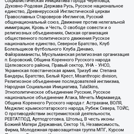
Социалистическая Инициатива города Череповца,
Духовно-Родовая Держава Русь, Русское национальное
единство, Древнерусской Инглистической церкви
Православных Староверов-Инглингов, Русский
общенациональный союз, Движение против нелегальной
иммиграции, Кровь и Честь, О свободе совести и о
религиозных объединениях, Омская организация
общественного политического движения Русское
национальное единство, Северное Братство, Клуб
Болельщиков Футбольного Клуба Динамо,
Файзрахманисты, Мусульманская религиозная организация
п. Боровский, Община Коренного Русского народа
Щелковского района, Правый сектор, УНА - УНСО,
Украинская повстанческая армия, Тризуб им. Степана
Бандеры, Братство, Белый Крест, Misanthropic division,
Религиозное объединение последователей инглиизма,
Народная Социальная Инициатива, TulaSkins,
Этнополитическое объединение Русские, Русское
национальное объединение Атака, Мечеть Мирмамеда,
Община Коренного Русского народа г. Астрахани, ВОЛЯ,
Меджлис крымскотатарского народа, Рубеж Севера, ТОЙС,
О противодействии экстремистской деятельности,
РЕВТАТПОД, Артподготовка, Штольц, В честь иконы
Божией Матери Державная, Сектор 16, Независимость,
Фирма, Молодежная правозащитная группа МПГ, Курсом