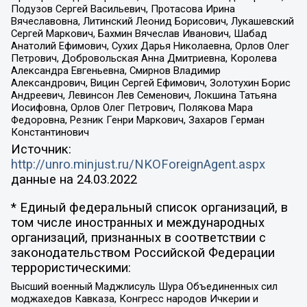
Подузов Сергей Васильевич, Протасова Ирина
Вячеславовна, Литинский Леонид Борисович, Лукашевский
Сергей Маркович, Бахмин Вячеслав Иванович, Шабад
Анатолий Ефимович, Сухих Дарья Николаевна, Орлов Олег
Петрович, Добровольская Анна Дмитриевна, Королева
Александра Евгеньевна, Смирнов Владимир
Александрович, Вицин Сергей Ефимович, Золотухин Борис
Андреевич, Левинсон Лев Семенович, Локшина Татьяна
Иосифовна, Орлов Олег Петрович, Полякова Мара
Федоровна, Резник Генри Маркович, Захаров Герман
Константинович
Источник:
http://unro.minjust.ru/NKOForeignAgent.aspx
данные на
24.03.2022
* Единый федеральный список организаций, в
том числе иностранных и международных
организаций, признанных в соответствии с
законодательством Российской Федерации
террористическими:
Высший военный Маджлисуль Шура Объединенных сил
моджахедов Кавказа, Конгресс народов Ичкерии и