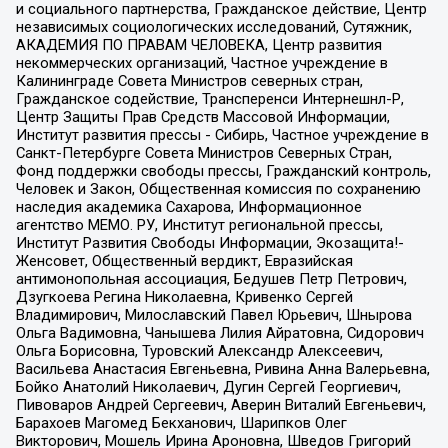
и социального партнерства, Гражданское действие, Центр
независимых социологических исследований, Сутяжник,
АКАДЕМИЯ ПО ПРАВАМ ЧЕЛОВЕКА, Центр развития
некоммерческих организаций, Частное учреждение в
Калининграде Совета Министров северных стран,
Гражданское содействие, Трансперенси Интернешнл-Р,
Центр Защиты Прав Средств Массовой Информации,
Институт развития прессы - Сибирь, Частное учреждение в
Санкт-Петербурге Совета Министров Северных Стран,
Фонд поддержки свободы прессы, Гражданский контроль,
Человек и Закон, Общественная комиссия по сохранению
наследия академика Сахарова, Информационное
агентство МЕМО. РУ, Институт региональной прессы,
Институт Развития Свободы Информации, Экозащита!-
Женсовет, Общественный вердикт, Евразийская
антимонопольная ассоциация, Бедушев Петр Петрович,
Дзугкоева Регина Николаевна, Кривенко Сергей
Владимирович, Милославский Павел Юрьевич, Шнырова
Ольга Вадимовна, Чанышева Лилия Айратовна, Сидорович
Ольга Борисовна, Туровский Александр Алексеевич,
Васильева Анастасия Евгеньевна, Ривина Анна Валерьевна,
Бойко Анатолий Николаевич, Дугин Сергей Георгиевич,
Пивоваров Андрей Сергеевич, Аверин Виталий Евгеньевич,
Барахоев Магомед Бекханович, Шарипков Олег
Викторович, Мошель Ирина Ароновна, Шведов Григорий