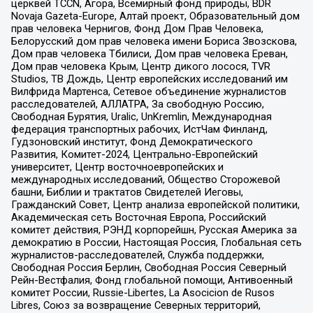
церквей TCCN, Агора, Всемирный фонд природы, BDR
Novaja Gazeta-Europe, Алтай проект, Образовательный дом
прав человека Чернигов, Фонд Дом Прав Человека,
Белорусский дом прав человека имени Бориса Звозскова,
Дом прав человека Тбилиси, Дом прав человека Ереван,
Дом прав человека Крым, Центр дикого лосося, TVR
Studios, ТВ Дождь, Центр европейских исследований им
Вилфрида Мартенса, Сетевое объединение журналистов
расследователей, АЛЛАТРА, За свободную Россию,
Свободная Бурятия, Uralic, UnKremlin, Международная
федерация транспортных рабочих, ИстЧам Финланд,
Гудзоновский институт, Фонд Демократического
Развития, Комитет-2024, Центрально-Европейский
университет, Центр восточноевропейских и
международных исследований, Общество Сторожевой
башни, Библии и трактатов Свидетелей Иеговы,
Гражданский Совет, Центр анализа европейской политики,
Академическая сеть Восточная Европа, Российский
комитет действия, РЭНД корпорейшн, Русская Америка за
демократию в России, Настоящая Россия, Глобальная сеть
журналистов-расследователей, Служба поддержки,
Свободная Россия Берлин, Свободная Россия Северный
Рейн-Вестфалия, Фонд глобальной помощи, Антивоенный
комитет России, Russie-Libertes, La Asocicion de Rusos
Libres, Союз за возвращение Северных территорий,