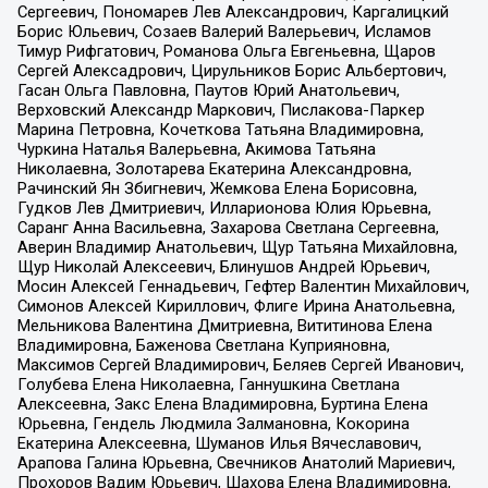
Сергеевич, Пономарев Лев Александрович, Каргалицкий
Борис Юльевич, Созаев Валерий Валерьевич, Исламов
Тимур Рифгатович, Романова Ольга Евгеньевна, Щаров
Сергей Алексадрович, Цирульников Борис Альбертович,
Гасан Ольга Павловна, Паутов Юрий Анатольевич,
Верховский Александр Маркович, Пислакова-Паркер
Марина Петровна, Кочеткова Татьяна Владимировна,
Чуркина Наталья Валерьевна, Акимова Татьяна
Николаевна, Золотарева Екатерина Александровна,
Рачинский Ян Збигневич, Жемкова Елена Борисовна,
Гудков Лев Дмитриевич, Илларионова Юлия Юрьевна,
Саранг Анна Васильевна, Захарова Светлана Сергеевна,
Аверин Владимир Анатольевич, Щур Татьяна Михайловна,
Щур Николай Алексеевич, Блинушов Андрей Юрьевич,
Мосин Алексей Геннадьевич, Гефтер Валентин Михайлович,
Симонов Алексей Кириллович, Флиге Ирина Анатольевна,
Мельникова Валентина Дмитриевна, Вититинова Елена
Владимировна, Баженова Светлана Куприяновна,
Максимов Сергей Владимирович, Беляев Сергей Иванович,
Голубева Елена Николаевна, Ганнушкина Светлана
Алексеевна, Закс Елена Владимировна, Буртина Елена
Юрьевна, Гендель Людмила Залмановна, Кокорина
Екатерина Алексеевна, Шуманов Илья Вячеславович,
Арапова Галина Юрьевна, Свечников Анатолий Мариевич,
Прохоров Вадим Юрьевич, Шахова Елена Владимировна,