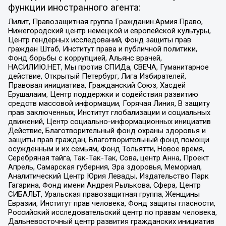
функции иностранного агента:
Лилит, Правозащитная группа Гражданин.Армия.Право,
Нижегородский центр немецкой и европейской культуры,
Центр гендерных исследований, Фонд защиты прав
граждан Штаб, Институт права и публичной политики,
Фонд борьбы с коррупцией, Альянс врачей,
НАСИЛИЮ.НЕТ, Мы против СПИДа, СВЕЧА, Гуманитарное
действие, Открытый Петербург, Лига Избирателей,
Правовая инициатива, Гражданский Союз, Хасдей
Ерушалаим, Центр поддержки и содействия развитию
средств массовой информации, Горячая Линия, В защиту
прав заключенных, Институт глобализации и социальных
движений, Центр социально-информационных инициатив
Действие, Благотворительный фонд охраны здоровья и
защиты прав граждан, Благотворительный фонд помощи
осужденным и их семьям, Фонд Тольятти, Новое время,
Серебряная тайга, Так-Так-Так, Сова, центр Анна, Проект
Апрель, Самарская губерния, Эра здоровья, Мемориал,
Аналитический Центр Юрия Левады, Издательство Парк
Гагарина, Фонд имени Андрея Рылькова, Сфера, Центр
СИБАЛЬТ, Уральская правозащитная группа, Женщины
Евразии, Институт прав человека, Фонд защиты гласности,
Российский исследовательский центр по правам человека,
Дальневосточный центр развития гражданских инициатив