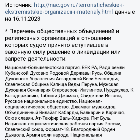
Источник:
http://nac.gov.ru/terroristicheskie-i-
ekstremistskie-organizacii-i-materialy.html
данные
на
16.11.2023
* Перечень общественных объединений и
религиозных организаций в отношении
которых судом принято вступившее в
законную силу решение о ликвидации или
запрете деятельности:
Национал-большевистская партия, ВЕК РА, Рада земли
Кубанской Духовно Родовой Державы Русь, Община
Духовного Управления Асгардской Веси Беловодья,
Славянская Община Капища Веды Перуна, Мужская
Духовная Семинария Староверов-Инглингов, Нурджулар, К
Богодержавию, Таблиги Джамаат, Свидетели Иеговы,
Русское национальное единство, Национал-
социалистическое общество, Джамаат мувахидов,
Объединенный Вилайат Кабарды, Балкарии и Карачая,
Союз славян, Ат-Такфир Валь-Хиджра, Пит Буль,
Национал-социалистическая рабочая партия России,
Славянский союз, Формат-18, Благородный Орден
Дьявола, Армия воли народа, Национальная