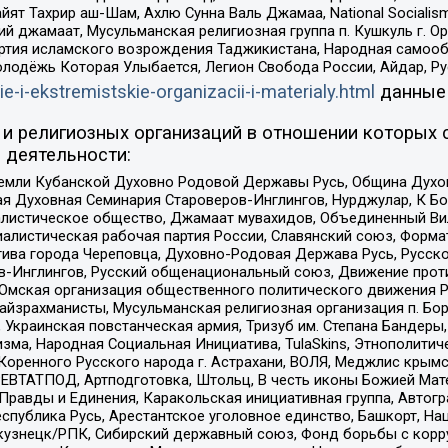
ят Тахрир аш-Шам, Ахлю Сунна Валь Джамаа, National Socialism
ий джамаат, Мусульманская религиозная группа п. Кушкуль г. 
ртия исламского возрождения Таджикистана, Народная самооб
олодёжь Которая Улыбается, Легион Свобода России, Айдар, Р
ie-i-ekstremistskie-organizacii-i-materialy.html
данные
и религиозных организаций в отношении которых 
 деятельности:
земли Кубанской Духовно Родовой Державы Русь, Община Духо
 Духовная Семинария Староверов-Инглингов, Нурджулар, К Бо
листическое общество, Джамаат мувахидов, Объединенный Вил
иалистическая рабочая партия России, Славянский союз, Форма
ива города Череповца, Духовно-Родовая Держава Русь, Русск
-Инглингов, Русский общенациональный союз, Движение против
 Омская организация общественного политического движения Р
йзрахманисты, Мусульманская религиозная организация п. Бо
краинская повстанческая армия, Тризуб им. Степана Бандеры, Бр
зма, Народная Социальная Инициатива, TulaSkins, Этнополитич
оренного Русского народа г. Астрахани, ВОЛЯ, Меджлис крымс
РЕВТАТПОД, Артподготовка, Штольц, В честь иконы Божией Мате
равды и Единения, Каракольская инициативная группа, Автогра
спублика Русь, Арестантское уголовное единство, Башкорт, Наци
окузнецк/РПК, Сибирский державный союз, Фонд борьбы с кор