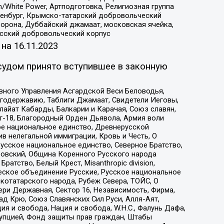
/White Power, Артподготовка, Религиозная группа
Оренбург, Крымско-татарский добровольческий
орона, Дуббайский джамаат, московская ячейка,
усский добровольческий корпус
 на
16.11.2023
судом принято вступившее в законную
вного Управления Асгардской Веси Беловодья,
годержавию, Таблиги Джамаат, Свидетели Иеговы,
айат Кабарды, Балкарии и Карачая, Союз славян,
т-18, Благородный Орден Дьявола, Армия воли
ое национальное единство, Древнерусской
 нелегальной иммиграции, Кровь и Честь, О
усское национальное единство, Северное Братство,
ровский, Община Коренного Русского народа
атство, Белый Крест, Misanthropic division,
еское объединение Русские, Русское национальное
котатарского народа, Рубеж Севера, ТОЙС, О
ри Державная, Сектор 16, Независимость, Фирма,
д Крю, Союз Славянских Сил Руси, Алля-Аят,
я и свобода, Нация и свобода, W.H.С., Фалунь Дафа,
рупцией, Фонд защиты прав граждан, Штабы