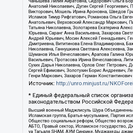
Чанышева Лилия Айратовна, Сидорович Ольга Бори
Анатолий Николаевич, Дугин Сергей Георгиевич, 
Викторович, Мошель Ирина Ароновна, Шведов Гри
Исламов Тимур Рифгатович, Романова Ольга Евге
Анатольевич, Верховский Александр Маркович, П
Татьяна Николаевна, Золотарева Екатерина Алек
Юрьевна, Саранг Анна Васильевна, Захарова Свет
Андрей Юрьевич, Мосин Алексей Геннадьевич, Ге
Дмитриевна, Вититинова Елена Владимировна, Ба
Николаевна, Ганнушкина Светлана Алексеевна, За
Шуманов Илья Вячеславович, Арапова Галина Юрь
Васильевич, Протасова Ирина Вячеславовна, Лит
Сухих Дарья Николаевна, Орлов Олег Петрович, 
Сергей Ефимович, Золотухин Борис Андреевич, Л
Генри Маркович, Захаров Герман Константинович
Источник:
http://unro.minjust.ru/NKOFore
* Единый федеральный список организа
законодательством Российской Федера
Высший военный Маджлисуль Шура Объединенных с
Исламская группа, Братья-мусульмане, Партия ис
Общество социальных реформ, Общество возрожд
АБТО, Правый сектор, Исламское государство, Д
уа Тагьаля SHAM, АУМ Синрике, Муджахеды джама