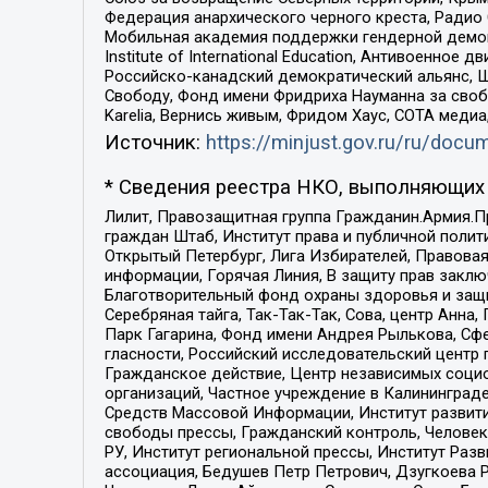
Федерация анархического черного креста, Радио
Мобильная академия поддержки гендерной демократи
Institute of International Education, Антивоенн
Российско-канадский демократический альянс, 
Свободу, Фонд имени Фридриха Науманна за свобо
Karelia, Вернись живым, Фридом Хаус, СОТА меди
Источник:
https://minjust.gov.ru/ru/doc
* Сведения реестра НКО, выполняющих 
Лилит, Правозащитная группа Гражданин.Армия.П
граждан Штаб, Институт права и публичной поли
Открытый Петербург, Лига Избирателей, Правова
информации, Горячая Линия, В защиту прав закл
Благотворительный фонд охраны здоровья и защи
Серебряная тайга, Так-Так-Так, Сова, центр Анн
Парк Гагарина, Фонд имени Андрея Рылькова, Сф
гласности, Российский исследовательский центр 
Гражданское действие, Центр независимых соци
организаций, Частное учреждение в Калининград
Средств Массовой Информации, Институт развити
свободы прессы, Гражданский контроль, Человек
РУ, Институт региональной прессы, Институт Ра
ассоциация, Бедушев Петр Петрович, Дзугкоева 