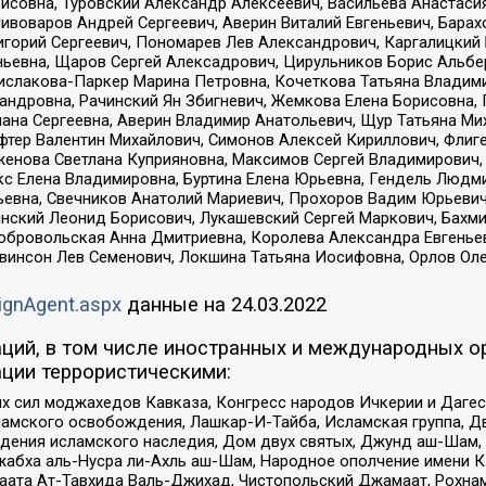
совна, Туровский Александр Алексеевич, Васильева Анастасия
Пивоваров Андрей Сергеевич, Аверин Виталий Евгеньевич, Бара
горий Сергеевич, Пономарев Лев Александрович, Каргалицкий 
ньевна, Щаров Сергей Алексадрович, Цирульников Борис Альбер
ислакова-Паркер Марина Петровна, Кочеткова Татьяна Владими
сандровна, Рачинский Ян Збигневич, Жемкова Елена Борисовна,
лана Сергеевна, Аверин Владимир Анатольевич, Щур Татьяна М
фтер Валентин Михайлович, Симонов Алексей Кириллович, Флиг
женова Светлана Куприяновна, Максимов Сергей Владимирович, 
кс Елена Владимировна, Буртина Елена Юрьевна, Гендель Людм
евна, Свечников Анатолий Мариевич, Прохоров Вадим Юрьевич
инский Леонид Борисович, Лукашевский Сергей Маркович, Бахм
Добровольская Анна Дмитриевна, Королева Александра Евгенье
евинсон Лев Семенович, Локшина Татьяна Иосифовна, Орлов Ол
ignAgent.aspx
данные на
24.03.2022
ций, в том числе иностранных и международных ор
ции террористическими:
ил моджахедов Кавказа, Конгресс народов Ичкерии и Дагеста
ламского освобождения, Лашкар-И-Тайба, Исламская группа, Дв
ения исламского наследия, Дом двух святых, Джунд аш-Шам, 
жабха аль-Нусра ли-Ахль аш-Шам, Народное ополчение имени К.
ата Ат-Тавхида Валь-Джихад, Чистопольский Джамаат, Рохнам