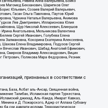
 Евгеньевна, Ривина Анна Валерьевна, Бойко
хоев Магомед Бекханович, Шарипков Олег
Борис Юльевич, Созаев Валерий Валерьевич,
тович, Гасан Ольга Павловна, Паутов Юрий
ровна, Чуркина Наталья Валерьевна, Акимова
 Гудков Лев Дмитриевич, Илларионова Юлия
ихайловна, Щур Николай Алексеевич, Блинушов
е Ирина Анатольевна, Мельникова Валентина
Беляев Сергей Иванович, Голубева Елена
ила Залмановна, Кокорина Екатерина Алексеевна,
, Шахова Елена Владимировна, Подузов Сергей
ин Вячеслав Иванович, Шабад Анатолий Ефимович,
вна, Смирнов Владимир Александрович, Вицин
ег Петрович, Полякова Мара Федоровна, Резник
ганизаций, признанных в соответствии с
на, База, Асбат аль-Ансар, Священная война,
ижение Талибан, Исламская партия Туркестана,
Исламский джихад, Аль-Каида, Имарат Кавказ,
 Минина и Д. Пожарского, Аджр от Аллаха Субхану
о ба суи давлати исломи, Террористическое