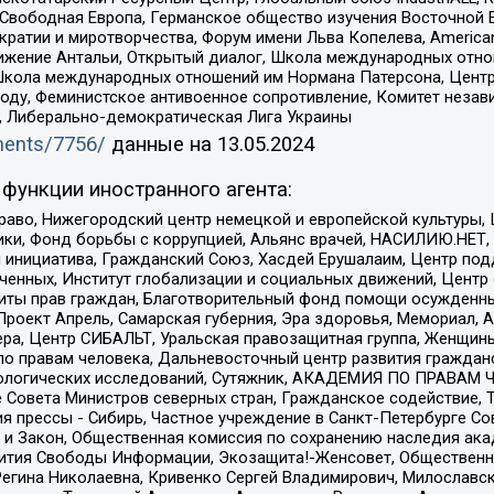
 Свободная Европа, Германское общество изучения Восточной 
и и миротворчества, Форум имени Льва Копелева, American Counci
ое движение Антальи, Открытый диалог, Школа международных отн
Школа международных отношений им Нормана Патерсона, Центр
ду, Феминистское антивоенное сопротивление, Комитет независ
а, Либерально-демократическая Лига Украины
uments/7756/
данные на
13.05.2024
функции иностранного агента:
раво, Нижегородский центр немецкой и европейской культуры,
тики, Фонд борьбы с коррупцией, Альянс врачей, НАСИЛИЮ.НЕТ,
я инициатива, Гражданский Союз, Хасдей Ерушалаим, Центр по
юченных, Институт глобализации и социальных движений, Цент
ты прав граждан, Благотворительный фонд помощи осужденным
а, Проект Апрель, Самарская губерния, Эра здоровья, Мемориал
ера, Центр СИБАЛЬТ, Уральская правозащитная группа, Женщины
по правам человека, Дальневосточный центр развития гражданс
ологических исследований, Сутяжник, АКАДЕМИЯ ПО ПРАВАМ Ч
е Совета Министров северных стран, Гражданское содействие,
я прессы - Сибирь, Частное учреждение в Санкт-Петербурге С
 и Закон, Общественная комиссия по сохранению наследия ак
звития Свободы Информации, Экозащита!-Женсовет, Общественн
Регина Николаевна, Кривенко Сергей Владимирович, Милославс