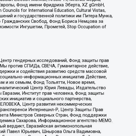
Европы, Фонд имени Фридриха Эберта, XZ gGmbH,
ls for International Education, Cultural Vistas,
ошений и государственной политики им Питера Мунка,
 Гражданских Свобод, Фонд Бориса Немцова за
имости Ингушетии, Прометей, Stop Occupation of
 Центр гендерных исследований, Фонд защиты прав
 Мы против СПИДа, СВЕЧА, Гуманитарное действие,
ддержки и содействия развитию средств массовой
р социально-информационных инициатив Действие,
 и их семьям, Фонд Тольятти, Новое время,
, Аналитический Центр Юрия Левады, Издательство
 Евразии, Институт прав человека, Фонд защиты
ких инициатив и социального партнерства,
ЕЛОВЕКА, Центр развития некоммерческих
 Трансперенси Интернешнл-Р, Центр Защиты Прав
овета Министров Северных Стран, Фонд поддержки
адемика Сахарова, Информационное агентство МЕМО.
ый вердикт, Евразийская антимонопольная
кий Павел Юрьевич, Шнырова Ольга Вадимовна,