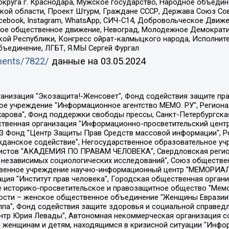
округа г. Краснодара, Мужское государство, Народное объедин
ой области, Проект Штурм, Граждане СССР, Держава Союз Сов
Facebook, Instagram, WhatsApp, СИЧ-С14, Добровольческое Движ
ское общественное движение, Невоград, Молодежное Демократ
ой Республики, Конгресс ойрат-калмыцкого народа, Исполнит
бъединение, ЛГБТ, Я.МЫ Сергей Фургал
uments/7822/
данные на
03.05.2024
Общество с ограниченной ответственностью "Радио Свободная Европа/Радио Свобода", Чешское информационное агентство "MEDIUM-ORIENT", Красноярская региональная общественная организация "Мы против СПИДа", Камалягин Денис Николаевич, Маркелов Сергей Евгеньевич, Пономарев Лев Александрович, Савицкая Людмила Алексеевна, Автономная некоммерческая организация "Центр по работе с проблемой насилия "НАСИЛИЮ.НЕТ", Межрегиональный профессиональный союз работников здравоохранения "Альянс врачей", Юридическое лицо, зарегистрированное в Латвийской Республике, SIA "Medusa Project" (регистрационный номер 40103797863, дата регистрации 10.06.2014), Некоммерческая организация "Фонд по борьбе с коррупцией", Автономная некоммерческая организация "Институт права и публичной политики", Баданин Роман Сергеевич, Гликин Максим Александрович, Железнова Мария Михайловна, Лукьянова Юлия Сергеевна, Маетная Елизавета Витальевна, Маняхин Петр Борисович, Чуракова Ольга Владимировна, Ярош Юлия Петровна, Юридическое лицо "The Insider SIA", зарегистрированное в Риге, Латвийская Республика (дата регистрации 26.06.2015), являющееся администратором доменного имени интернет-издания "The Insider SIA", https://theins.ru, Постернак Алексей Евгеньевич, Рубин Михаил Аркадьевич, Анин Роман Александрович, Юридическое лицо Istories fonds, зарегистрированное в Латвийской Республике (регистрационный номер 50008295751, дата регистрации 24.02.2020), Великовский Дмитрий Александрович, Долинина Ирина Николаевна, Мароховская Алеся Алексеевна, Шлейнов Роман Юрьевич, Шмагун Олеся Валентиновна, Общество с ограниченной ответственностью "Альтаир 2021", Общество с ограниченной ответственностью "Вега 2021", Общество с ограниченной ответственностью "Главный редактор 2021", Общество с ограниченной ответственностью "Ромашки монолит", Важенков Артем Валерьевич, Ивановская областная общественная организация "Центр гендерных исследований", Гурман Юрий Альбертович, Медиапроект "ОВД-Инфо", Егоров Владимир Владимирович, Жилинский Владимир Александрович, Общество с ограниченной ответственностью "ЗП", Иванова София Юрьевна, Карезина Инна Павловна, Кильтау Екатерина Викторовна, Петров Алексей Викторович, Пискунов Сергей Евгеньевич, Смирнов Сергей Сергеевич, Тихонов Михаил Сергеевич, Общество с ограниченной ответственностью "ЖУРНАЛИСТ-ИНОСТРАННЫЙ АГЕНТ", Арапова Галина Юрьевна, Вольтская Татьяна Анатольевна, Американская компания "Mason G.E.S. Anonymous Foundation" (США), являющаяся владельцем интернет-издания https://mnews.world/, Компания "Stichting Bellingcat", зарегистрированная в Нидерландах (дата регистрации 11.07.2018), Захаров Андрей Вячеславович, Клепиковская Екатерина Дмитриевна, Общество с ограниченной ответственностью "МЕМО", Перл Роман Александрович, Симонов Евгений Алексеевич, Соловьева Елена Анатольевна, Сотников Даниил Владимирович, Сурначева Елизавета Дмитриевна, Автономная некоммерческая организация по защите прав человека и информированию населения "Якутия – Наше Мнение", Общество с ограниченной ответственностью "Москоу диджитал медиа", с 26.01.2023 Общество с ограниченной ответственностью "Чайка Белые сады", Ветошкина Валерия Валерьевна, Заговора Максим Александрович, Межрегиональное общественное движение "Российская ЛГБТ - сеть", Оленичев Максим Владимирович, Павлов Иван Юрьевич, Скворцова Елена Сергеевна, Общество с ограниченной ответственностью "Как бы инагент", Кочетков Игорь Викторович, Общество с ограниченной ответственностью "Честные выборы", Еланчик Олег Александрович, Общество с ограниченной ответственностью "Нобелевский призыв", Гималова Регина Эмилевна, Григорьев Андрей Валерьевич, Григорьева Алина Александровна, Ассоциация по содействию защите прав призывников, альтернативнослужащих и военнослужащих "Правозащитная группа "Гражданин.Армия.Право", Хисамова Регина Фаритовна, Автономная некоммерческая организация по реализа