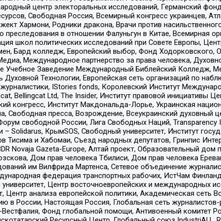
родный центр электоральных исследований, Германский фонд
рсов, Свободная Россия, Всемирный конгресс украинцев, Атла
ект Хармони, Родники дракона, Врачи против насильственного
ию преследования в отношении Фалуньгун в Китае, Всемирная о
ация школ политических исследований при Совете Европы, Цен
мен, Бард колледж, Европейский выбор, Фонд Ходорковского,
едиа, Международное партнерство за права человека, Духовно
ое Учебное Заведение Международный Библейский Колледж, М
ь Духовной Технологии, Европейская сеть организаций по наб
урналистики, IStories fonds, Королевский Институт Между
gcat, Bellingcat Ltd, The Insider, Институт правовой инициатив
инский конгресс, Институт Макдональда-Лорье, Украинская нац
, Свободная пресса, Возрождение, Всеукраинский духовный цен
орум свободной России, Лига Свободных Наций, Transparеncy I
– Solidarus, КрымSOS, Свободный университет, Институт госу
в Тисима и Хабомаи, Съезд народных депутатов, Гринпис Инте
DR Novaja Gazeta-Europe, Алтай проект, Образовательный дом 
зскова, Дом прав человека Тбилиси, Дом прав человека Ерева
едований им Вилфрида Мартенса, Сетевое объединение журнали
Международная федерация транспортных рабочих, ИстЧам Финлан
й университет, Центр восточноевропейских и международных и
, Центр анализа европейской политики, Академическая сеть Во
ю в России, Настоящая Россия, Глобальная сеть журналистов
естфалия, Фонд глобальной помощи, Антивоенный комитет России,
татарский Ресурсный Центр, Глобальный союз IndustriALL, Russi