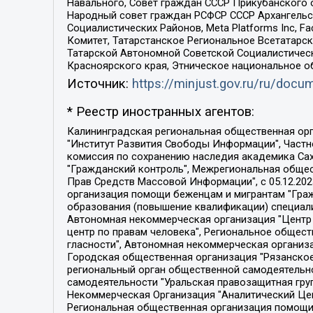
Навального, Совет граждан СССР Прикубанского 
Народный совет граждан РСФСР СССР Архангельск
Социалистических Районов, Meta Platforms Inc, 
Комитет, Татарстанское Региональное Всетатар
Татарской Автономной Советской Социалистическ
Красноярского края, Этническое национальное о
Источник:
https://minjust.gov.ru/ru/doc
* Реестр иностранных агентов:
Калининградская региональная общественная организация "Экозащита!-Женсовет", Фонд содействия защите прав и свобод граждан "Общественный вердикт", Фонд "Институт Развития Свободы Информации", Частное учреждение "Информационное агентство МЕМО. РУ", Региональная общественная организация "Общественная комиссия по сохранению наследия академика Сахарова", Фонд поддержки свободы прессы, Санкт-Петербургская общественная правозащитная организация "Гражданский контроль", Межрегиональная общественная организация "Информационно-просветительский центр "Мемориал", Региональный Фонд "Центр Защиты Прав Средств Массовой Информации", с 05.12.2023 Фонд "Центр Защиты Прав Средств массовой информации", Региональная общественная благотворительная организация помощи беженцам и мигрантам "Гражданское содействие", Негосударственное образовательное учреждение дополнительного профессионального образования (повышение квалификации) специалистов "АКАДЕМИЯ ПО ПРАВАМ ЧЕЛОВЕКА", Свердловская региональная общественная организация "Сутяжник", Автономная некоммерческая организация "Центр независимых социологических исследований", Союз общественных объединений "Российский исследовательский центр по правам человека", Региональное общественное учреждение научно-информационный центр "МЕМОРИАЛ", Некоммерческая организация "Фонд защиты гласности", Автономная некоммерческая организация "Институт прав человека", Городская общественная организация "Екатеринбургское общество "МЕМОРИАЛ", Городская общественная организация "Рязанское историко-просветительское и правозащитное общество "Мемориал" (Рязанский Мемориал), Челябинский региональный орган общественной самодеятельности – женское общественное объединение "Женщины Евразии", Челябинский региональный орган общественной самодеятельности "Уральская правозащитная группа", Фонд содействия защите здоровья и социальной справедливости имени Андрея Рылькова, Автономная Некоммерческая Организация "Аналитический Центр Юрия Левады", Автономная некоммерческая организация социальной поддержки населения "Проект Апрель", Региональная общественная организация помощи женщинам и детям, находящимся в кризисной ситуации "Информационно-методический центр "Анна", Фонд содействия развитию массовых коммуникаций и правовому просвещению "Так-так-Так", Фонд содействия устойчивому развитию "Серебряная тайга", Свердловский региональный общественный фонд социальных проектов "Новое время", "Idel.Реалии", Кавказ.Реалии, Крым.Реалии, Телеканал Настоящее Время, Татаро-башкирская служба Радио Свобода (Azatliq Radiosi), Радио Свободная Европа/Радио Свобода (PCE/PC), "Сибирь.Реалии", "Фактограф", Благотворительный фонд помощи осужденным и их семьям, Автономная некоммерческая организация "Институт глобализации и социальных движений", Фонд "В защиту прав заключенных", Частное учреждение "Центр поддержки и содействия развитию средств массовой информации", Пензенский региональный общественный благотворительный фонд "Гражданский союз", "Север.Реалии", Некоммерческая организация Фонд "Правовая инициатива", 