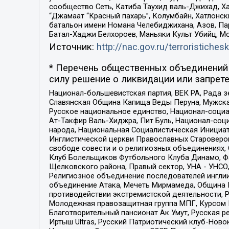
сообщество Сеть, Катиба Таухид валь-Джихад, Хай
“Джамаат “Красный пахарь”, Колумбайн, Хатлонск
батальон имени Номана Челебиджихана, Азов, Па
Батал-Хаджи Белхороев, Маньяки Культ Убийц, М
Источник:
http://nac.gov.ru/terroristichesk
* Перечень общественных объединений 
силу решение о ликвидации или запрете
Национал-большевистская партия, ВЕК РА, Рада 
Славянская Община Капища Веды Перуна, Мужская
Русское национальное единство, Национал-социа
Ат-Такфир Валь-Хиджра, Пит Буль, Национал-соц
народа, Национальная Социалистическая Инициат
Инглистической церкви Православных Староверов
свободе совести и о религиозных объединениях,
Клуб Болельщиков Футбольного Клуба Динамо, Фа
Щелковского района, Правый сектор, УНА - УНСО, У
Религиозное объединение последователей инглии
объединение Атака, Мечеть Мирмамеда, Община К
противодействии экстремистской деятельности, 
Молодежная правозащитная группа МПГ, Курсом П
Благотворительный пансионат Ак Умут, Русская ре
Иртыш Ultras, Русский Патриотический клуб-Нов