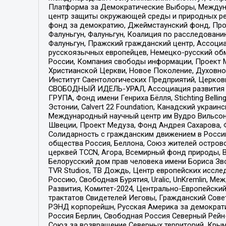
Платформа за Демократические Выборы, Междуна
центр защиты окружающей среды и природных ресу
фонд за демократию, Джеймстаунский фонд, Прож
Фалуньгун, Фалуньгун, Коалиция по расследован
Фалуньгун, Пражский гражданский центр, Ассоци
русскоязычных европейцев, Немецко-русский об
России, Компания свободы информации, Проект М
Христианской Церкви, Новое Поколение, Духовн
Институт Саентологических Предприятий, Церков
СВОБОДНЫЙ ИДЕЛЬ-УРАЛ, Ассоциация развития ж
ГРУПА, Фонд имени Генриха Бёлля, Stichting Bellin
Эстонии, Calvert 22 Foundation, Канадский укра
Международный научный центр им Вудро Вильсона
Швеции, Проект Медуза, Фонд Андрея Сахарова, Ф
Солидарность с гражданским движением в России 
общества Россия, Беллона, Союз жителей острово
церквей TCCN, Агора, Всемирный фонд природы, B
Белорусский дом прав человека имени Бориса Зво
TVR Studios, ТВ Дождь, Центр европейских иссл
Россию, Свободная Бурятия, Uralic, UnKremlin, 
Развития, Комитет-2024, Центрально-Европейски
трактатов Свидетелей Иеговы, Гражданский Совет
РЭНД корпорейшн, Русская Америка за демократи
Россия Берлин, Свободная Россия Северный Рейн-В
Союз за возвращение Северных территорий, Крымско