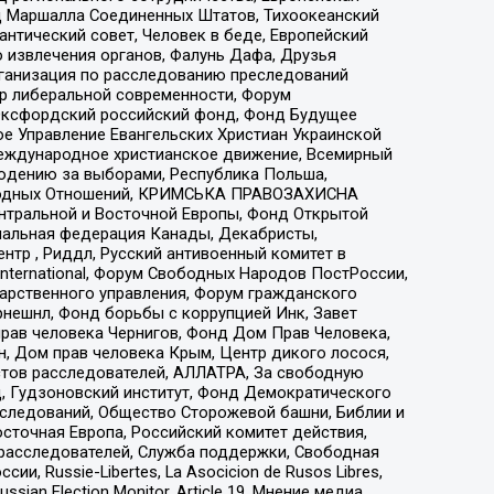
 Маршалла Соединенных Штатов, Тихоокеанский
нтический совет, Человек в беде, Европейский
 извлечения органов, Фалунь Дафа, Друзья
рганизация по расследованию преследований
тр либеральной современности, Форум
 Оксфордский российский фонд, Фонд Будущее
е Управление Евангельских Христиан Украинской
еждународное христианское движение, Всемирный
людению за выборами, Республика Польша,
народных Отношений, КРИМСЬКА ПРАВОЗАХИСНА
ы Центральной и Восточной Европы, Фонд Открытой
иональная федерация Канады, Декабристы,
тр , Риддл, Русский антивоенный комитет в
nternational, Форум Свободных Народов ПостРоссии,
дарственного управления, Форум гражданского
рнешнл, Фонд борьбы с коррупцией Инк, Завет
прав человека Чернигов, Фонд Дом Прав Человека,
н, Дом прав человека Крым, Центр дикого лосося,
стов расследователей, АЛЛАТРА, За свободную
д, Гудзоновский институт, Фонд Демократического
сследований, Общество Сторожевой башни, Библии и
сточная Европа, Российский комитет действия,
-расследователей, Служба поддержки, Свободная
 Russie-Libertes, La Asocicion de Rusos Libres,
an Election Monitor, Article 19, Мнение медиа,