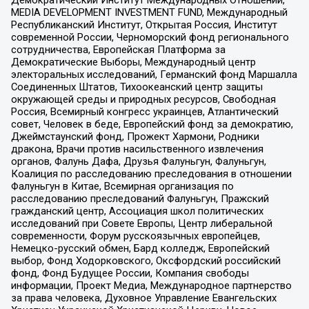
MEDIA DEVELOPMENT INVESTMENT FUND, Международный
Республиканский Институт, Открытая Россия, Институт
современной России, Черноморский фонд регионального
сотрудничества, Европейская Платформа за
Демократические Выборы, Международный центр
электоральных исследований, Германский фонд Маршалла
Соединенных Штатов, Тихоокеанский центр защиты
окружающей среды и природных ресурсов, Свободная
Россия, Всемирный конгресс украинцев, Атлантический
совет, Человек в беде, Европейский фонд за демократию,
Джеймстаунский фонд, Прожект Хармони, Родники
дракона, Врачи против насильственного извлечения
органов, Фалунь Дафа, Друзья Фалуньгун, Фалуньгун,
Коалиция по расследованию преследования в отношении
Фалуньгун в Китае, Всемирная организация по
расследованию преследований Фалуньгун, Пражский
гражданский центр, Ассоциация школ политических
исследований при Совете Европы, Центр либеральной
современности, Форум русскоязычных европейцев,
Немецко-русский обмен, Бард колледж, Европейский
выбор, Фонд Ходорковского, Оксфордский российский
фонд, Фонд Будущее России, Компания свободы
информации, Проект Медиа, Международное партнерство
за права человека, Духовное Управление Евангельских