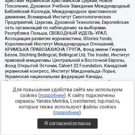
Христиан Украинской Христианской Церкви, Новое
Поколение, Духовное Учебное Заведение Международный
Библейский Колледж, Международное христианское
движение, Всемирный Институт Саентологических
Предприятий, Церковь Духовной Технологии, Европейская
сеть организаций по наблюдению за выборами,
Республика Польша, СВОБОДНЫЙ ИДЕЛЬ-УРАЛ,
Ассоциация развития журналистики, IStories fonds,
Королевский Институт Международных Отношений,
КРИМСЬКА ПРАВОЗАХИСНА ГРУПА, Фонд имени Генриха
Бёлля, Stichting Bellingcat, Bellingcat Ltd, The Insider, Институт
правовой инициативы Центральной и Восточной Европы,
Фонд Открытой Эстонии, Calvert 22 Foundation, Канадский
украинский конгресс, Институт Макдональда-Лорье,
Украинская национальная федерация Канады,
Декабристы, Международный научный центр им Вудро
Вильсона, Свободная пресса, Возрождение, Всеукраинский
Для повышения удобства сайта мы используем
духовный центр , Риддл, Русский антивоенный комитет в
cookies (
подробнее
). К сайту подключены
Швеции, Проект Медуза, Фонд Андрея Сахарова, Форум
сервисы Yandex.Metrika, LiveInternet, top.mail.ru,
свободной России, Лига Свободных Наций, Transparеncy
которые также используют файлы cookies
International, Форум Свободных Народов ПостРоссии,
(
подробнее
).
Солидарность с гражданским движением в России –
Solidarus, КрымSOS, Свободный университет, Институт
Я согласен/согласна
государственного управления, Форум гражданского
общества Россия, Беллона, Союз жителей островов