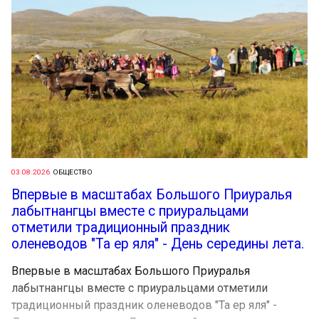
03.08.2026
ОБЩЕСТВО
Впервые в масштабах Большого Приуралья
лабытнангцы вместе с приуральцами
отметили традиционный праздник
оленеводов "Та ер яля" - День середины лета.
Впервые в масштабах Большого Приуралья
лабытнангцы вместе с приуральцами отметили
традиционный праздник оленеводов "Та ер яля" -